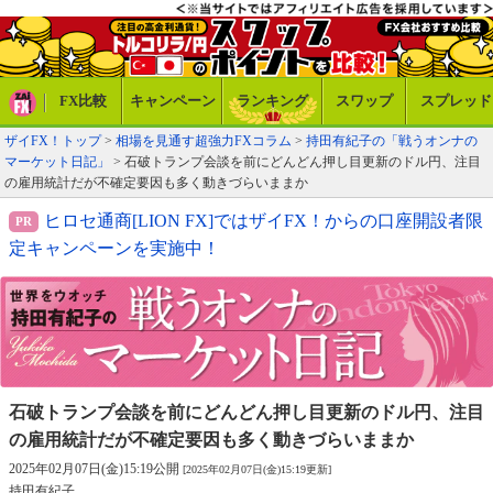
FX比較
キャンペーン
ランキング
スワップ
スプレッド
ザイFX！トップ
>
相場を見通す超強力FXコラム
>
持田有紀子の「戦うオンナの
マーケット日記」
> 石破トランプ会談を前にどんどん押し目更新のドル円、注目
の雇用統計だが不確定要因も多く動きづらいままか
ヒロセ通商[LION FX]ではザイFX！からの口座開設者限
定キャンペーンを実施中！
石破トランプ会談を前にどんどん押し目更新のドル円、
注目
の雇用統計だが不確定要因も多く動きづらいままか
2025年02月07日(金)15:19公開
[2025年02月07日(金)15:19更新]
持田有紀子