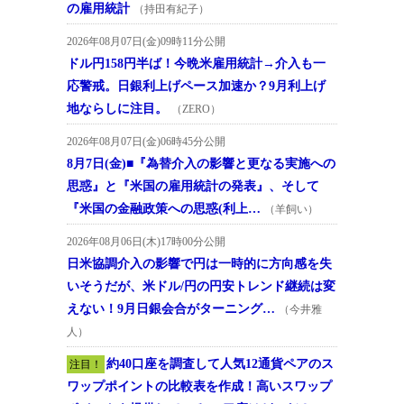
の雇用統計
（持田有紀子）
2026年08月07日(金)09時11分公開
ドル円158円半ば！今晩米雇用統計→介入も一
応警戒。日銀利上げペース加速か？9月利上げ
地ならしに注目。
（ZERO）
2026年08月07日(金)06時45分公開
8月7日(金)■『為替介入の影響と更なる実施への
思惑』と『米国の雇用統計の発表』、そして
『米国の金融政策への思惑(利上…
（羊飼い）
2026年08月06日(木)17時00分公開
日米協調介入の影響で円は一時的に方向感を失
いそうだが、米ドル/円の円安トレンド継続は変
えない！9月日銀会合がターニング…
（今井雅
人）
約40口座を調査して人気12通貨ペアのス
注目！
ワップポイントの比較表を作成！高いスワップ