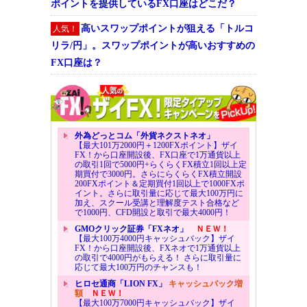
ポイントを提供しているFX口座はどこだ？
高いスワップポイントが狙える「トルコ
人気！
リラ/円」。スワップポイントが高いおすすめの
FX口座は？
外為どっとコム「外貨ネクストネオ」
【最大101万2000円＋1200FXポイント】ザイ
FX！から口座開設後、FX口座で1万通貨以上
の取引1回で5000円+らくらくFX積立1回以上定
期買付で3000円。さらにらくらくFX積立開設
200FXポイント＆定期買付1回以上で1000FXポ
イント。さらに取引量に応じて最大100万円に
加え、スクール受講と理解度テスト合格など
で1000円、CFD開設と取引で最大4000円！
GMOクリック証券「FXネオ」
ＮＥＷ！
【最大100万4000円キャッシュバック】ザイ
FX！から口座開設後、FXネオで1万通貨以上
の取引で4000円がもらえる！ さらに取引量に
応じて最大100万円のチャンスも！
ヒロセ通商「LION FX」
キャッシュバック増
額
ＮＥＷ！
【最大100万7000円キャッシュバック】ザイ