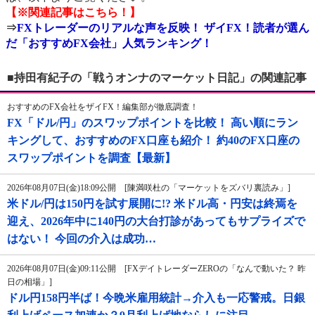
【※関連記事はこちら！】
⇒
FXトレーダーのリアルな声を反映！ ザイFX！読者が選ん
だ「おすすめFX会社」人気ランキング！
■持田有紀子の「戦うオンナのマーケット日記」の関連記事
おすすめのFX会社をザイFX！編集部が徹底調査！
FX「ドル/円」のスワップポイントを比較！ 高い順にラン
キングして、おすすめのFX口座も紹介！ 約40のFX口座の
スワップポイントを調査【最新】
2026年08月07日(金)18:09公開 [陳満咲杜の「マーケットをズバリ裏読み」]
米ドル/円は150円を試す展開に!? 米ドル高・円安は終焉を
迎え、2026年中に140円の大台打診があってもサプライズで
はない！ 今回の介入は成功…
2026年08月07日(金)09:11公開 [FXデイトレーダーZEROの「なんで動いた？ 昨
日の相場」]
ドル円158円半ば！今晩米雇用統計→介入も一応警戒。日銀