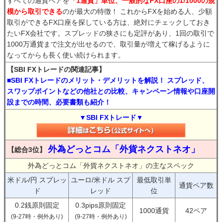
すべての通貨ペアを
「1通貨」単位、一般的なFX口座の1/1000の規
模から取引できる
のが最大の特徴！ これからFXを始める人、少額
取引ができるFX口座を探している方は、絶対にチェックしておき
たいFX会社です。スプレッドの狭さにも定評があり、1回の取引で
1000万通貨まで注文が出せるので、取引量が増えて稼げるように
なってからも長く使い続けられます。
【SBI FXトレードの関連記事】
■SBI FXトレードのメリット・デメリットを解説！ スプレッド、
スワップポイントなどの他社との比較、キャンペーン情報や口座開
設までの時間、必要書類も紹介！
▼SBI FXトレード▼
外為どっとコム「外貨ネクストネオ」
【総合3位】
外為どっとコム「外貨ネクストネオ」の主なスペック
米ドル/円 スプレッ
ユーロ/米ドル スプ
最低取引単
通貨ペア数
ド
レッド
位
0.2銭原則固定
0.3pips原則固定
1000通貨
42ペア
(9-27時・例外あり)
(9-27時・例外あり)