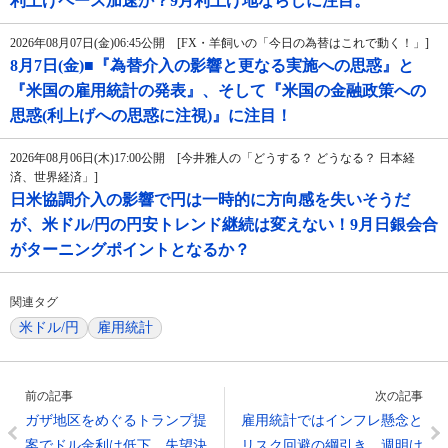
利上げペース加速か？9月利上げ地ならしに注目。
2026年08月07日(金)06:45公開 [FX・羊飼いの「今日の為替はこれで動く！」]
8月7日(金)■『為替介入の影響と更なる実施への思惑』と
『米国の雇用統計の発表』、そして『米国の金融政策への
思惑(利上げへの思惑に注視)』に注目！
2026年08月06日(木)17:00公開 [今井雅人の「どうする？ どうなる？ 日本経
済、世界経済」]
日米協調介入の影響で円は一時的に方向感を失いそうだ
が、米ドル/円の円安トレンド継続は変えない！9月日銀会合
がターニングポイントとなるか？
関連タグ
米ドル/円
雇用統計
前の記事
次の記事
ガザ地区をめぐるトランプ提
雇用統計ではインフレ懸念と
案でドル金利は低下、失望決
リスク回避の綱引き、週明け