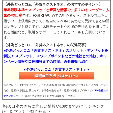
【外為どっとコム「外貨ネクストネオ」のおすすめポイント】
業界最狭水準のスプレッドと豊富な情報で、多くのトレーダーに人
気のFX口座
です。FX取引が初めての初心者から、スキル向上を目
指す中・上級者向けまで、各自のレベルにあわせて受講できる学習
コンテンツも魅力です。比較チャートや相場の先行きを予測してく
れる機能など、取引をサポートしてくれるツールも充実していま
す。
【外為どっとコム「外貨ネクストネオ」の関連記事】
■外為どっとコム「外貨ネクストネオ」のメリット・デメリットを
解説！ スプレッド、スワップポイントなどの他社との比較、キャ
ンペーン情報や口座開設までの時間、必要書類も紹介！
▼外為どっとコム「外貨ネクストネオ」▼
※スプレッドはすべて例外あり。この表は2026年8月3日時点のデータをもとに作成している
ため、最新の情報とは異なっている場合があります。最新の情報はザイFX！の
「FX会社おす
すめ比較」
や、各FX会社の公式サイトなどで確認してください
各FX口座のさらに詳しい情報や10位までの全ランキング
は、以下よりご覧ください。