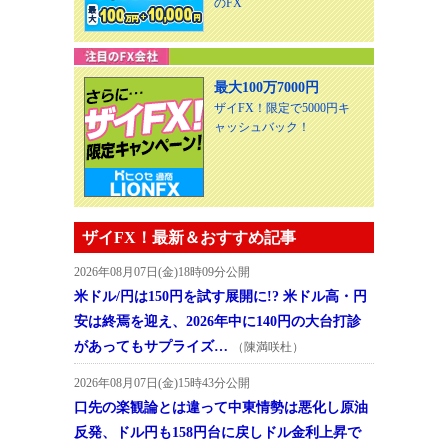
のFX
最大100万7000円
ザイFX！限定で5000円キ
ャッシュバック！
ザイFX！最新＆おすすめ記事
2026年08月07日(金)18時09分公開
米ドル/円は150円を試す展開に!? 米ドル高・円
安は終焉を迎え、2026年中に140円の大台打診
があってもサプライズ…
（陳満咲杜）
2026年08月07日(金)15時43分公開
口先の楽観論とは違って中東情勢は悪化し原油
反発、ドル円も158円台に戻しドル金利上昇で