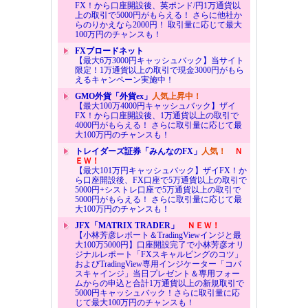
FX！から口座開設後、英ポンド/円1万通貨以
上の取引で5000円がもらえる！ さらに他社か
らのりかえなら2000円！ 取引量に応じて最大
100万円のチャンスも！
FXブロードネット
【最大6万3000円キャッシュバック】当サイト
限定！1万通貨以上の取引で現金3000円がもら
えるキャンペーン実施中！
GMO外貨「外貨ex」
人気上昇中！
【最大100万4000円キャッシュバック】ザイ
FX！から口座開設後、1万通貨以上の取引で
4000円がもらえる！ さらに取引量に応じて最
大100万円のチャンスも！
トレイダーズ証券「みんなのFX」
人気！
Ｎ
ＥＷ！
【最大101万円キャッシュバック】ザイFX！か
ら口座開設後、FX口座で5万通貨以上の取引で
5000円+シストレ口座で5万通貨以上の取引で
5000円がもらえる！ さらに取引量に応じて最
大100万円のチャンスも！
JFX「MATRIX TRADER」
ＮＥＷ！
【小林芳彦レポート＆TradingViewインジと最
大100万5000円】口座開設完了で小林芳彦オリ
ジナルレポート「FXスキャルピングのコツ」
およびTradingView専用インジケーター「コバ
スキャインジ」当日プレゼント＆専用フォー
ムからの申込と合計1万通貨以上の新規取引で
5000円キャッシュバック！さらに取引量に応
じて最大100万円のチャンスも！