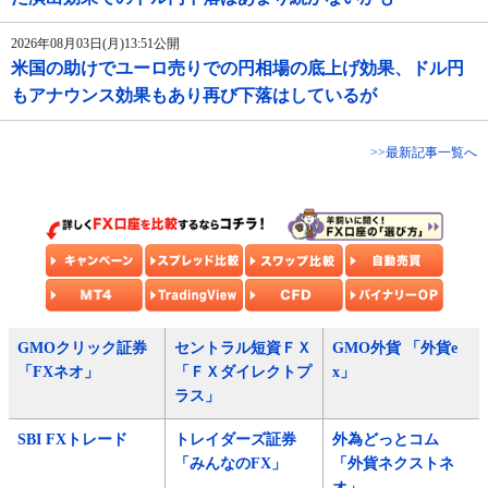
2026年08月03日(月)13:51公開
米国の助けでユーロ売りでの円相場の底上げ効果、ドル円
もアナウンス効果もあり再び下落はしているが
>>最新記事一覧へ
GMOクリック証券
セントラル短資ＦＸ
GMO外貨 「外貨e
「FXネオ」
「ＦＸダイレクトプ
x」
ラス」
SBI FXトレード
トレイダーズ証券
外為どっとコム
「みんなのFX」
「外貨ネクストネ
オ」