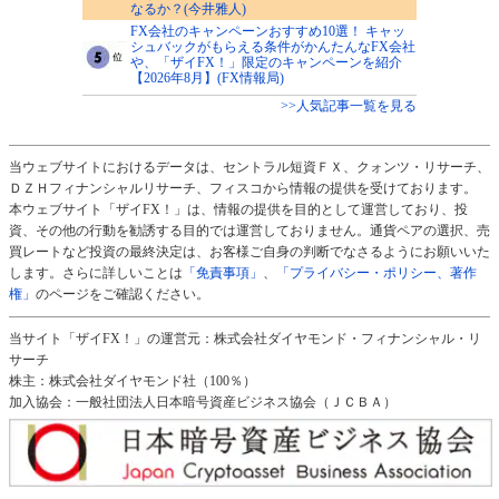
なるか？(今井雅人)
FX会社のキャンペーンおすすめ10選！ キャッ
シュバックがもらえる条件がかんたんなFX会社
や、「ザイFX！」限定のキャンペーンを紹介
【2026年8月】(FX情報局)
>>人気記事一覧を見る
当ウェブサイトにおけるデータは、セントラル短資ＦＸ、クォンツ・リサーチ、
ＤＺＨフィナンシャルリサーチ、フィスコから情報の提供を受けております。
本ウェブサイト「ザイFX！」は、情報の提供を目的として運営しており、投
資、その他の行動を勧誘する目的では運営しておりません。通貨ペアの選択、売
買レートなど投資の最終決定は、お客様ご自身の判断でなさるようにお願いいた
します。さらに詳しいことは
「免責事項」
、
「プライバシー・ポリシー、著作
権」
のページをご確認ください。
当サイト「ザイFX！」の運営元：株式会社ダイヤモンド・フィナンシャル・リ
サーチ
株主：株式会社ダイヤモンド社（100％）
加入協会：一般社団法人日本暗号資産ビジネス協会（ＪＣＢＡ）