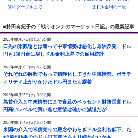
算のグーグルまで…
はドル金利の一段…
■持田有紀子の「戦うオンナのマーケット日記」の最新記事
2026年08月07日(金)15:43公開
口先の楽観論とは違って中東情勢は悪化し原油反発、ドル
円も158円台に戻しドル金利上昇での雇用統計
2026年08月06日(木)15:29公開
それぞれの解釈でもって鎮静化してきた中東情勢、ボラテ
ィリティ上がりかけたドル円またも膠着
2026年08月05日(水)13:33公開
為替介入と中東情勢にまで言及のベッセント財務長官ドル
円高いレベルで買い進む意欲は確かに減退だが
2026年08月04日(火)15:37公開
米国の介入で米債売りの懸念やわらぎドル金利も低下、た
だ演出効果でのドル円下落はあまり続かないかも