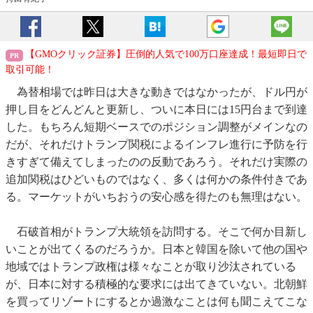
【GMOクリック証券】圧倒的人気で100万口座達成！最短即日で
取引可能！
為替相場では昨日は大きな動きではなかったが、ドル円が
押し目をどんどんと更新し、ついに本日には15円台まで到達
した。もちろん短期ベースでのポジション調整がメインなの
だが、それだけトランプ関税によるインフレ進行に予防を行
きすぎて備えてしまったのの反動であろう。それだけ実際の
追加関税はひどいものではなく、多くは何かの条件付きであ
る。マーケットがいちおうの安心感を得たのも無理はない。
石破首相がトランプ大統領を訪問する。そこで何か目新し
いことが出てくるのだろうか。日本と韓国を除いて他の国や
地域ではトランプ政権は様々なことが取り沙汰されている
が、日本に対する積極的な要求には出てきていない。北朝鮮
を買ってリゾートにするとか過激なことは何も聞こえてこな