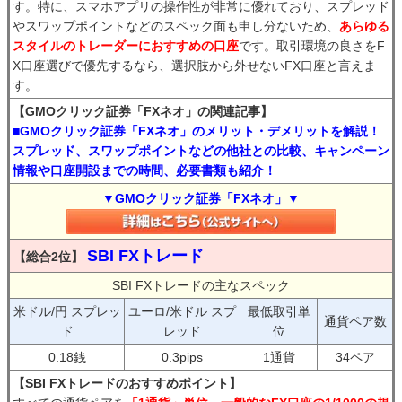
す。特に、スマホアプリの操作性が非常に優れており、スプレッド
やスワップポイントなどのスペック面も申し分ないため、
あらゆる
スタイルのトレーダーにおすすめの口座
です。取引環境の良さをF
X口座選びで優先するなら、選択肢から外せないFX口座と言えま
す。
【GMOクリック証券「FXネオ」の関連記事】
■GMOクリック証券「FXネオ」のメリット・デメリットを解説！
スプレッド、スワップポイントなどの他社との比較、キャンペーン
情報や口座開設までの時間、必要書類も紹介！
▼GMOクリック証券「FXネオ」▼
SBI FXトレード
【総合2位】
SBI FXトレードの主なスペック
米ドル/円 スプレッ
ユーロ/米ドル スプ
最低取引単
通貨ペア数
ド
レッド
位
0.18銭
0.3pips
1通貨
34ペア
【SBI FXトレードのおすすめポイント】