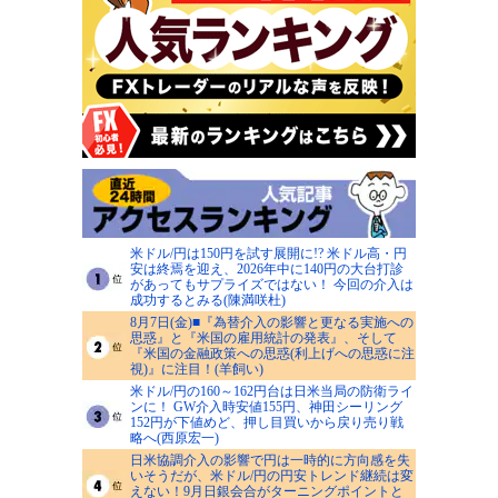
米ドル/円は150円を試す展開に!? 米ドル高・円
安は終焉を迎え、2026年中に140円の大台打診
があってもサプライズではない！ 今回の介入は
成功するとみる(陳満咲杜)
8月7日(金)■『為替介入の影響と更なる実施への
思惑』と『米国の雇用統計の発表』、そして
『米国の金融政策への思惑(利上げへの思惑に注
視)』に注目！(羊飼い)
米ドル/円の160～162円台は日米当局の防衛ライ
ンに！ GW介入時安値155円、神田シーリング
152円が下値めど、押し目買いから戻り売り戦
略へ(西原宏一)
日米協調介入の影響で円は一時的に方向感を失
いそうだが、米ドル/円の円安トレンド継続は変
えない！9月日銀会合がターニングポイントと