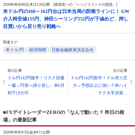
2026年08月06日(木)13:20公開 [西原宏一の「ヘッジファンドの思惑」]
米ドル/円の160～162円台は日米当局の防衛ラインに！ GW
介入時安値155円、神田シーリング152円が下値めど、押し
目買いから戻り売り戦略へ
関連タグ
米ドル/円
経済指標
日銀金融政策決定会合
前の記事
次の記事
ドル円142円後半！リスク回避
ドル円142円前半！ドル売り圧
一服→円安へ揺り戻し。米6月
力→予想以上に強い？米ハイ
利下げの可…
テク大手決算…
■FXデイトレーダーZEROの「なんで動いた？ 昨日の相
場」の最新記事
2026年08月07日(金)09:11公開