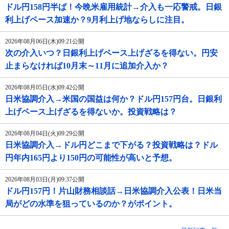
ドル円158円半ば！今晩米雇用統計→介入も一応警戒。日銀
利上げペース加速か？9月利上げ地ならしに注目。
2026年08月06日(木)09:21公開
次の介入いつ？日銀利上げペース上げざるを得ない。円安
止まらなければ10月末～11月に追加介入か？
2026年08月05日(水)09:42公開
日米協調介入→米国の国益は何か？ドル円157円台。日銀利
上げペース上げざるを得ないか。投資戦略は？
2026年08月04日(火)09:29公開
日米協調介入→ドル円どこまで下がる？投資戦略は？ドル
円年内165円より150円の可能性が高いと予想。
2026年08月03日(月)09:37公開
ドル円157円！片山財務相談話→日米協調介入公表！日米当
局がどの水準を狙っているのか？がポイント。