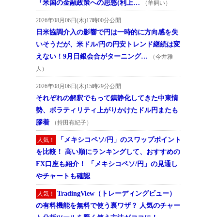
『米国の金融政策への思惑(利上…
（羊飼い）
2026年08月06日(木)17時00分公開
日米協調介入の影響で円は一時的に方向感を失
いそうだが、米ドル/円の円安トレンド継続は変
えない！9月日銀会合がターニング…
（今井雅
人）
2026年08月06日(木)15時29分公開
それぞれの解釈でもって鎮静化してきた中東情
勢、ボラティリティ上がりかけたドル円またも
膠着
（持田有紀子）
「メキシコペソ/円」のスワップポイント
人気！
を比較！ 高い順にランキングして、おすすめの
FX口座も紹介！ 「メキシコペソ/円」の見通し
やチャートも確認
TradingView（トレーディングビュー）
人気！
の有料機能を無料で使う裏ワザ？ 人気のチャー