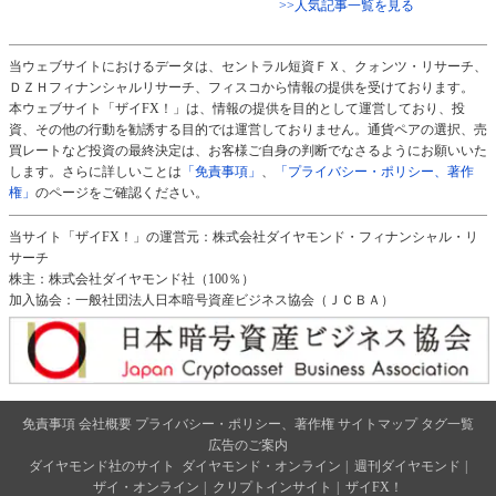
>>人気記事一覧を見る
当ウェブサイトにおけるデータは、セントラル短資ＦＸ、クォンツ・リサーチ、
ＤＺＨフィナンシャルリサーチ、フィスコから情報の提供を受けております。
本ウェブサイト「ザイFX！」は、情報の提供を目的として運営しており、投
資、その他の行動を勧誘する目的では運営しておりません。通貨ペアの選択、売
買レートなど投資の最終決定は、お客様ご自身の判断でなさるようにお願いいた
します。さらに詳しいことは
「免責事項」
、
「プライバシー・ポリシー、著作
権」
のページをご確認ください。
当サイト「ザイFX！」の運営元：株式会社ダイヤモンド・フィナンシャル・リ
サーチ
株主：株式会社ダイヤモンド社（100％）
加入協会：一般社団法人日本暗号資産ビジネス協会（ＪＣＢＡ）
免責事項
会社概要
プライバシー・ポリシー、著作権
サイトマップ
タグ一覧
広告のご案内
ダイヤモンド社のサイト
ダイヤモンド・オンライン
|
週刊ダイヤモンド
|
ザイ・オンライン
|
クリプトインサイト
|
ザイFX！