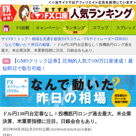
FX比較
キャンペーン
ランキング
スワップ
スプレッド
ザイFX！トップ
>
相場を見通す超強力FXコラム
>
FXデイトレーダーZEROの
「なんで動いた？ 昨日の相場」
> ドル円130円台定着なし！投機筋円ロング過去
最大。米企業決算、米重要指標に注目。日銀会合もあり。
【GMOクリック証券】圧倒的人気で100万口座達成！最
短即日で取引可能！
ドル円130円台定着なし！投機筋円ロング過去最大。
米企業
決算、米重要指標に注目。日銀会合もあり。
2025年04月28日(月)10:01公開
[2025年04月28日(月)10:01更新]
ZERO