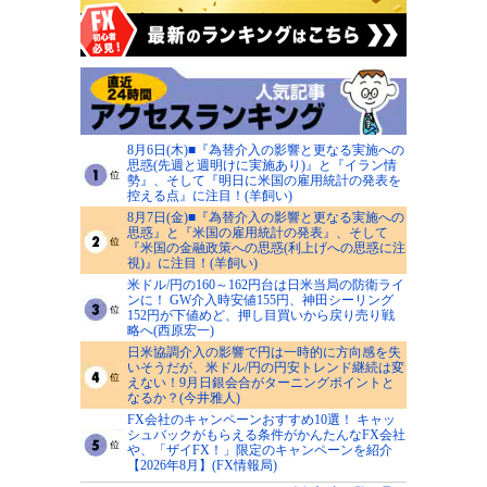
8月6日(木)■『為替介入の影響と更なる実施への
思惑(先週と週明けに実施あり)』と『イラン情
勢』、そして『明日に米国の雇用統計の発表を
控える点』に注目！(羊飼い)
8月7日(金)■『為替介入の影響と更なる実施への
思惑』と『米国の雇用統計の発表』、そして
『米国の金融政策への思惑(利上げへの思惑に注
視)』に注目！(羊飼い)
米ドル/円の160～162円台は日米当局の防衛ライ
ンに！ GW介入時安値155円、神田シーリング
152円が下値めど、押し目買いから戻り売り戦
略へ(西原宏一)
日米協調介入の影響で円は一時的に方向感を失
いそうだが、米ドル/円の円安トレンド継続は変
えない！9月日銀会合がターニングポイントと
なるか？(今井雅人)
FX会社のキャンペーンおすすめ10選！ キャッ
シュバックがもらえる条件がかんたんなFX会社
や、「ザイFX！」限定のキャンペーンを紹介
【2026年8月】(FX情報局)