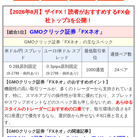
【2026年8月】ザイFX！読者がおすすめするFX会
社トップ3を公開！
GMOクリック証券「FXネオ」
【総合1位】
GMOクリック証券「FXネオ」の主なスペック
米ドル/円 スプレッ
ユーロ/米ドル スプ
最低取引単
通貨ペア数
ド
レッド
位
0.2銭原則固定
0.3pips原則固定
1000通貨
24ペア
(9-27時・例外あり)
(9-27時・例外あり)
【GMOクリック証券「FXネオ」のおすすめポイント】
機能性の高い取引ツールが、多くのトレーダーから支持されていま
す。特に、スマホアプリの操作性が非常に優れており、スプレッド
やスワップポイントなどのスペック面も申し分ないため、
あらゆる
スタイルのトレーダーにおすすめの口座
です。取引環境の良さをF
X口座選びで優先するなら、選択肢から外せないFX口座と言えま
す。
【GMOクリック証券「FXネオ」の関連記事】