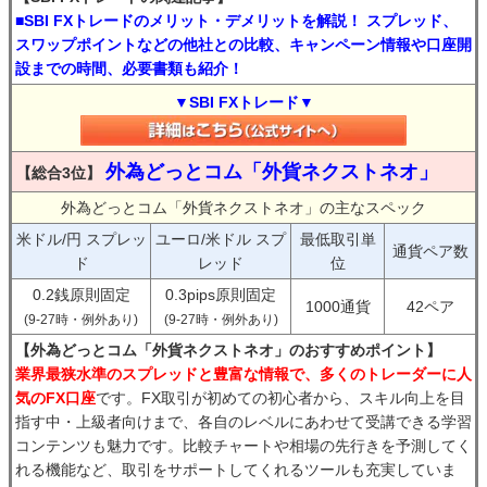
■SBI FXトレードのメリット・デメリットを解説！ スプレッド、
スワップポイントなどの他社との比較、キャンペーン情報や口座開
設までの時間、必要書類も紹介！
▼SBI FXトレード▼
外為どっとコム「外貨ネクストネオ」
【総合3位】
外為どっとコム「外貨ネクストネオ」の主なスペック
米ドル/円 スプレッ
ユーロ/米ドル スプ
最低取引単
通貨ペア数
ド
レッド
位
0.2銭原則固定
0.3pips原則固定
1000通貨
42ペア
(9-27時・例外あり)
(9-27時・例外あり)
【外為どっとコム「外貨ネクストネオ」のおすすめポイント】
業界最狭水準のスプレッドと豊富な情報で、多くのトレーダーに人
気のFX口座
です。FX取引が初めての初心者から、スキル向上を目
指す中・上級者向けまで、各自のレベルにあわせて受講できる学習
コンテンツも魅力です。比較チャートや相場の先行きを予測してく
れる機能など、取引をサポートしてくれるツールも充実していま