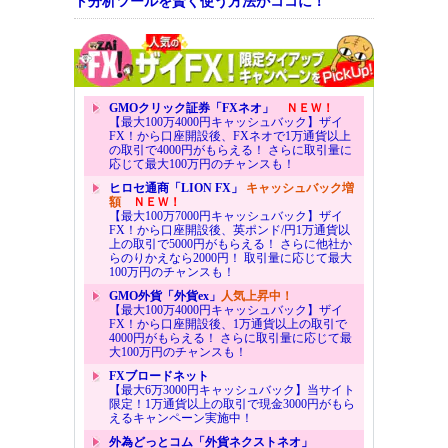
ト分析ツールを賢く使う方法がココに！
GMOクリック証券「FXネオ」
ＮＥＷ！
【最大100万4000円キャッシュバック】ザイ
FX！から口座開設後、FXネオで1万通貨以上
の取引で4000円がもらえる！ さらに取引量に
応じて最大100万円のチャンスも！
ヒロセ通商「LION FX」
キャッシュバック増
額
ＮＥＷ！
【最大100万7000円キャッシュバック】ザイ
FX！から口座開設後、英ポンド/円1万通貨以
上の取引で5000円がもらえる！ さらに他社か
らのりかえなら2000円！ 取引量に応じて最大
100万円のチャンスも！
GMO外貨「外貨ex」
人気上昇中！
【最大100万4000円キャッシュバック】ザイ
FX！から口座開設後、1万通貨以上の取引で
4000円がもらえる！ さらに取引量に応じて最
大100万円のチャンスも！
FXブロードネット
【最大6万3000円キャッシュバック】当サイト
限定！1万通貨以上の取引で現金3000円がもら
えるキャンペーン実施中！
外為どっとコム「外貨ネクストネオ」