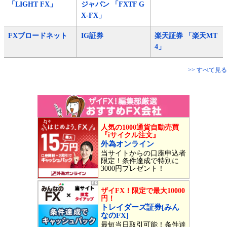
「LIGHT FX」
ジャパン 「FXTF G
X-FX」
FXブロードネット
IG証券
楽天証券 「楽天MT
4」
>> すべて見る
人気の1000通貨自動売買
『iサイクル注文』
外為オンライン
当サイトからの口座申込者
限定！条件達成で特別に
3000円プレゼント！
ザイFX！限定で最大10000
円！
トレイダーズ証券[みん
なのFX]
最短当日取引可能！条件達