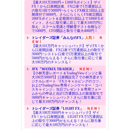
【最大101万2000円＋1200FXポイント】ザイ
FX！から口座開設後、FX口座で1万通貨以上
の取引1回で5000円+らくらくFX積立1回以上定
期買付で3000円。さらにらくらくFX積立開設
200FXポイント＆定期買付1回以上で1000FXポ
イント。さらに取引量に応じて最大100万円に
加え、スクール受講と理解度テスト合格など
で1000円、CFD開設と取引で最大4000円！
トレイダーズ証券「みんなのFX」
人気！
Ｎ
ＥＷ！
【最大101万円キャッシュバック】ザイFX！か
ら口座開設後、FX口座で5万通貨以上の取引で
5000円+シストレ口座で5万通貨以上の取引で
5000円がもらえる！ さらに取引量に応じて最
大100万円のチャンスも！
JFX「MATRIX TRADER」
ＮＥＷ！
【小林芳彦レポート＆TradingViewインジと最
大100万5000円】口座開設完了で小林芳彦オリ
ジナルレポート「FXスキャルピングのコツ」
およびTradingView専用インジケーター「コバ
スキャインジ」当日プレゼント＆専用フォー
ムからの申込と合計1万通貨以上の新規取引で
5000円キャッシュバック！さらに取引量に応
じて最大100万円のチャンスも！
トレイダーズ証券「LIGHT FX」
ＮＥＷ！
【最大100万3000円キャッシュバック】ザイ
FX！から口座開設後、LIGHT FXで5万通貨以
上の取引で3000円がもらえる！さらに取引量
に応じて最大100万円のチャンスも！