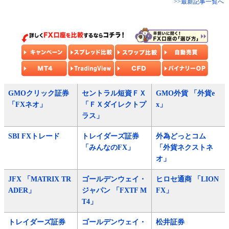
>>最新記事一覧へ
GMOクリック証券
セントラル短資ＦＸ
GMO外貨 「外貨e
「FXネオ」
「ＦＸダイレクトプ
x」
ラス」
SBI FXトレード
トレイダーズ証券
外為どっとコム
「みんなのFX」
「外貨ネクストネ
オ」
JFX 「MATRIX TR
ゴールデンウェイ・
ヒロセ通商 「LION
ADER」
ジャパン 「FXTF M
FX」
T4」
トレイダーズ証券
ゴールデンウェイ・
松井証券