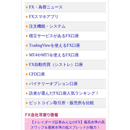
FX・為替ニュース
FXスマホアプリ
注文機能・システム
積立サービスがあるFX口座
TradingViewを使えるFX口座
MT4やMT5を使えるFX口座
FX自動売買（シストレ）口座
CFD口座
バイナリーオプション口座
読者が選んだFX口座人気ランキング！
ビットコイン取引所・販売所を比較
【トレイダーズ証券みんなのFX】最高水準の高
スワップ＆最狭水準の低スプレッドが魅力！