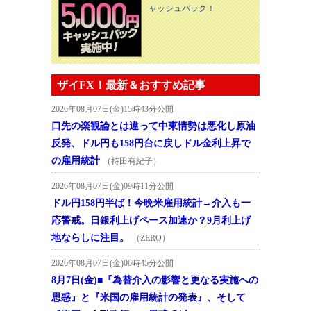
ャッシュバック！
ザイFX！最新＆おすすめ記事
2026年08月07日(金)15時43分公開
口先の楽観論とは違って中東情勢は悪化し原油
反発、ドル円も158円台に戻しドル金利上昇で
の雇用統計
（持田有紀子）
2026年08月07日(金)09時11分公開
ドル円158円半ば！今晩米雇用統計→介入も一
応警戒。日銀利上げペース加速か？9月利上げ
地ならしに注目。
（ZERO）
2026年08月07日(金)06時45分公開
8月7日(金)■『為替介入の影響と更なる実施への
思惑』と『米国の雇用統計の発表』、そして