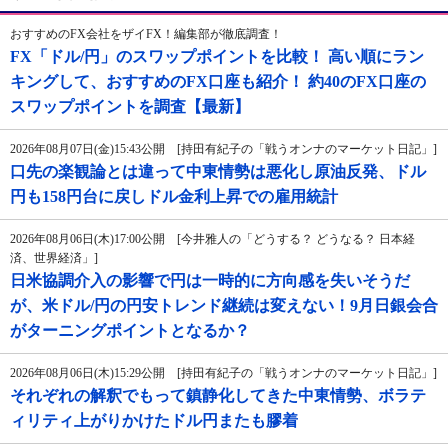
おすすめのFX会社をザイFX！編集部が徹底調査！
FX「ドル/円」のスワップポイントを比較！ 高い順にラン
キングして、おすすめのFX口座も紹介！ 約40のFX口座の
スワップポイントを調査【最新】
2026年08月07日(金)15:43公開 [持田有紀子の「戦うオンナのマーケット日記」]
口先の楽観論とは違って中東情勢は悪化し原油反発、ドル
円も158円台に戻しドル金利上昇での雇用統計
2026年08月06日(木)17:00公開 [今井雅人の「どうする？ どうなる？ 日本経
済、世界経済」]
日米協調介入の影響で円は一時的に方向感を失いそうだ
が、米ドル/円の円安トレンド継続は変えない！9月日銀会合
がターニングポイントとなるか？
2026年08月06日(木)15:29公開 [持田有紀子の「戦うオンナのマーケット日記」]
それぞれの解釈でもって鎮静化してきた中東情勢、ボラテ
ィリティ上がりかけたドル円またも膠着