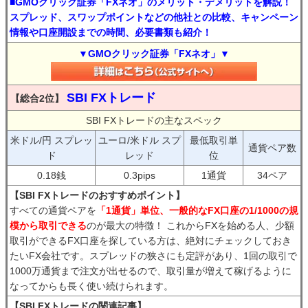
■GMOクリック証券「FXネオ」のメリット・デメリットを解説！
スプレッド、スワップポイントなどの他社との比較、キャンペーン
情報や口座開設までの時間、必要書類も紹介！
▼GMOクリック証券「FXネオ」▼
SBI FXトレード
【総合2位】
SBI FXトレードの主なスペック
米ドル/円 スプレッ
ユーロ/米ドル スプ
最低取引単
通貨ペア数
ド
レッド
位
0.18銭
0.3pips
1通貨
34ペア
【SBI FXトレードのおすすめポイント】
すべての通貨ペアを
「1通貨」単位、一般的なFX口座の1/1000の規
模から取引できる
のが最大の特徴！ これからFXを始める人、少額
取引ができるFX口座を探している方は、絶対にチェックしておき
たいFX会社です。スプレッドの狭さにも定評があり、1回の取引で
1000万通貨まで注文が出せるので、取引量が増えて稼げるように
なってからも長く使い続けられます。
【SBI FXトレードの関連記事】