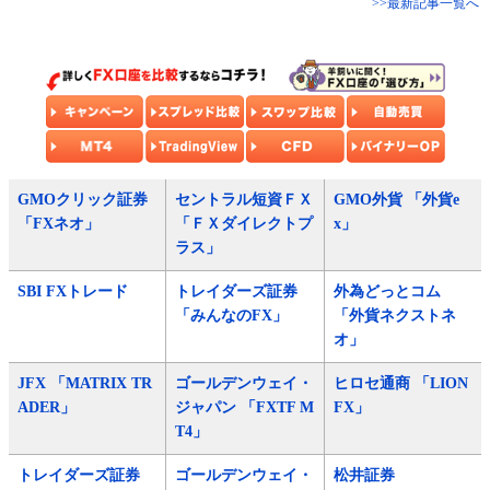
>>最新記事一覧へ
GMOクリック証券
セントラル短資ＦＸ
GMO外貨 「外貨e
「FXネオ」
「ＦＸダイレクトプ
x」
ラス」
SBI FXトレード
トレイダーズ証券
外為どっとコム
「みんなのFX」
「外貨ネクストネ
オ」
JFX 「MATRIX TR
ゴールデンウェイ・
ヒロセ通商 「LION
ADER」
ジャパン 「FXTF M
FX」
T4」
トレイダーズ証券
ゴールデンウェイ・
松井証券