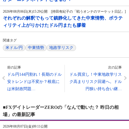
2026年08月06日(木)15:29公開 [持田有紀子の「戦うオンナのマーケット日記」]
それぞれの解釈でもって鎮静化してきた中東情勢、ボラテ
ィリティ上がりかけたドル円またも膠着
関連タグ
米ドル/円
中東情勢
地政学リスク
前の記事
次の記事
ドル円144円割れ！長期のドル
ドル買戻し！中東地政学リス
安トレンドは不変か？根底に
ク高まりリスク回避へ。ドル
は米財政問題…
円狭い持ち合い継…
■FXデイトレーダーZEROの「なんで動いた？ 昨日の相
場」の最新記事
2026年08月07日(金)09:11公開