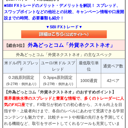
■SBI FXトレードのメリット・デメリットを解説！ スプレッド、
スワップポイントなどの他社との比較、キャンペーン情報や口座開
設までの時間、必要書類も紹介！
▼SBI FXトレード▼
外為どっとコム「外貨ネクストネオ」
【総合3位】
外為どっとコム「外貨ネクストネオ」の主なスペック
米ドル/円 スプレッ
ユーロ/米ドル スプ
最低取引単
通貨ペア数
ド
レッド
位
0.2銭原則固定
0.3pips原則固定
1000通貨
42ペア
(9-27時・例外あり)
(9-27時・例外あり)
【外為どっとコム「外貨ネクストネオ」のおすすめポイント】
業界最狭水準のスプレッドと豊富な情報で、多くのトレーダーに人
気のFX口座
です。FX取引が初めての初心者から、スキル向上を目
指す中・上級者向けまで、各自のレベルにあわせて受講できる学習
コンテンツも魅力です。比較チャートや相場の先行きを予測してく
れる機能など、取引をサポートしてくれるツールも充実していま