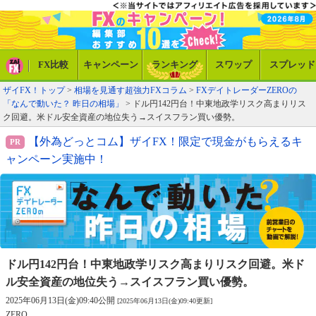
FX比較
キャンペーン
ランキング
スワップ
スプレッド
ザイFX！トップ
>
相場を見通す超強力FXコラム
>
FXデイトレーダーZEROの
「なんで動いた？ 昨日の相場」
> ドル円142円台！中東地政学リスク高まりリス
ク回避。米ドル安全資産の地位失う→スイスフラン買い優勢。
【外為どっとコム】ザイFX！限定で現金がもらえるキ
ャンペーン実施中！
ドル円142円台！中東地政学リスク高まりリスク回避。
米ド
ル安全資産の地位失う→スイスフラン買い優勢。
2025年06月13日(金)09:40公開
[2025年06月13日(金)09:40更新]
ZERO