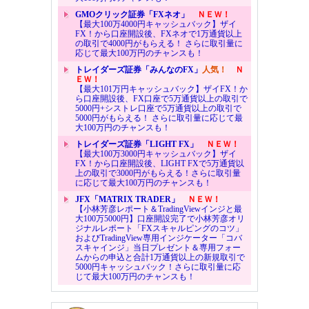
GMOクリック証券「FXネオ」
ＮＥＷ！
【最大100万4000円キャッシュバック】ザイ
FX！から口座開設後、FXネオで1万通貨以上
の取引で4000円がもらえる！ さらに取引量に
応じて最大100万円のチャンスも！
トレイダーズ証券「みんなのFX」
人気！
Ｎ
ＥＷ！
【最大101万円キャッシュバック】ザイFX！か
ら口座開設後、FX口座で5万通貨以上の取引で
5000円+シストレ口座で5万通貨以上の取引で
5000円がもらえる！ さらに取引量に応じて最
大100万円のチャンスも！
トレイダーズ証券「LIGHT FX」
ＮＥＷ！
【最大100万3000円キャッシュバック】ザイ
FX！から口座開設後、LIGHT FXで5万通貨以
上の取引で3000円がもらえる！さらに取引量
に応じて最大100万円のチャンスも！
JFX「MATRIX TRADER」
ＮＥＷ！
【小林芳彦レポート＆TradingViewインジと最
大100万5000円】口座開設完了で小林芳彦オリ
ジナルレポート「FXスキャルピングのコツ」
およびTradingView専用インジケーター「コバ
スキャインジ」当日プレゼント＆専用フォー
ムからの申込と合計1万通貨以上の新規取引で
5000円キャッシュバック！さらに取引量に応
じて最大100万円のチャンスも！