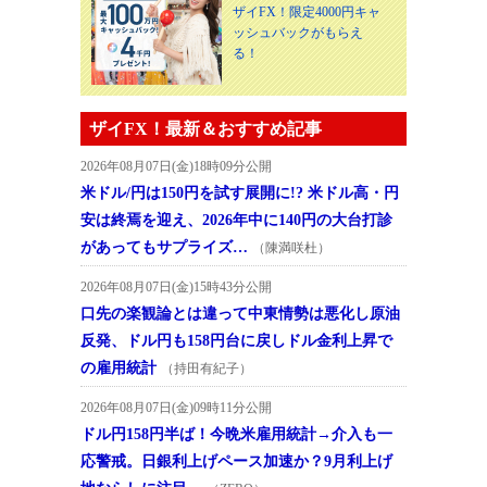
ザイFX！限定4000円キャ
ッシュバックがもらえ
る！
ザイFX！最新＆おすすめ記事
2026年08月07日(金)18時09分公開
米ドル/円は150円を試す展開に!? 米ドル高・円
安は終焉を迎え、2026年中に140円の大台打診
があってもサプライズ…
（陳満咲杜）
2026年08月07日(金)15時43分公開
口先の楽観論とは違って中東情勢は悪化し原油
反発、ドル円も158円台に戻しドル金利上昇で
の雇用統計
（持田有紀子）
2026年08月07日(金)09時11分公開
ドル円158円半ば！今晩米雇用統計→介入も一
応警戒。日銀利上げペース加速か？9月利上げ