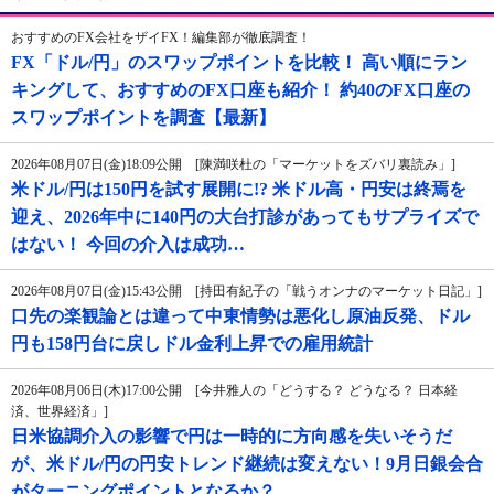
おすすめのFX会社をザイFX！編集部が徹底調査！
FX「ドル/円」のスワップポイントを比較！ 高い順にラン
キングして、おすすめのFX口座も紹介！ 約40のFX口座の
スワップポイントを調査【最新】
2026年08月07日(金)18:09公開 [陳満咲杜の「マーケットをズバリ裏読み」]
米ドル/円は150円を試す展開に!? 米ドル高・円安は終焉を
迎え、2026年中に140円の大台打診があってもサプライズで
はない！ 今回の介入は成功…
2026年08月07日(金)15:43公開 [持田有紀子の「戦うオンナのマーケット日記」]
口先の楽観論とは違って中東情勢は悪化し原油反発、ドル
円も158円台に戻しドル金利上昇での雇用統計
2026年08月06日(木)17:00公開 [今井雅人の「どうする？ どうなる？ 日本経
済、世界経済」]
日米協調介入の影響で円は一時的に方向感を失いそうだ
が、米ドル/円の円安トレンド継続は変えない！9月日銀会合
がターニングポイントとなるか？