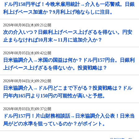
ドル円158円半ば！今晩米雇用統計→介入も一応警戒。日銀
利上げペース加速か？9月利上げ地ならしに注目。
2026年08月06日(木)09:21公開
次の介入いつ？日銀利上げペース上げざるを得ない。円安
止まらなければ10月末～11月に追加介入か？
2026年08月05日(水)09:42公開
日米協調介入→米国の国益は何か？ドル円157円台。日銀利
上げペース上げざるを得ないか。投資戦略は？
2026年08月04日(火)09:29公開
日米協調介入→ドル円どこまで下がる？投資戦略は？ドル
円年内165円より150円の可能性が高いと予想。
2026年08月03日(月)09:37公開
ドル円157円！片山財務相談話→日米協調介入公表！日米当
局がどの水準を狙っているのか？がポイント。