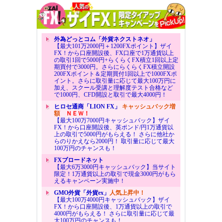
外為どっとコム「外貨ネクストネオ」
【最大101万2000円＋1200FXポイント】ザイ
FX！から口座開設後、FX口座で1万通貨以上
の取引1回で5000円+らくらくFX積立1回以上定
期買付で3000円。さらにらくらくFX積立開設
200FXポイント＆定期買付1回以上で1000FXポ
イント。さらに取引量に応じて最大100万円に
加え、スクール受講と理解度テスト合格など
で1000円、CFD開設と取引で最大4000円！
ヒロセ通商「LION FX」
キャッシュバック増
額
ＮＥＷ！
【最大100万7000円キャッシュバック】ザイ
FX！から口座開設後、英ポンド/円1万通貨以
上の取引で5000円がもらえる！ さらに他社か
らのりかえなら2000円！ 取引量に応じて最大
100万円のチャンスも！
FXブロードネット
【最大6万3000円キャッシュバック】当サイト
限定！1万通貨以上の取引で現金3000円がもら
えるキャンペーン実施中！
GMO外貨「外貨ex」
人気上昇中！
【最大100万4000円キャッシュバック】ザイ
FX！から口座開設後、1万通貨以上の取引で
4000円がもらえる！ さらに取引量に応じて最
大100万円のチャンスも！