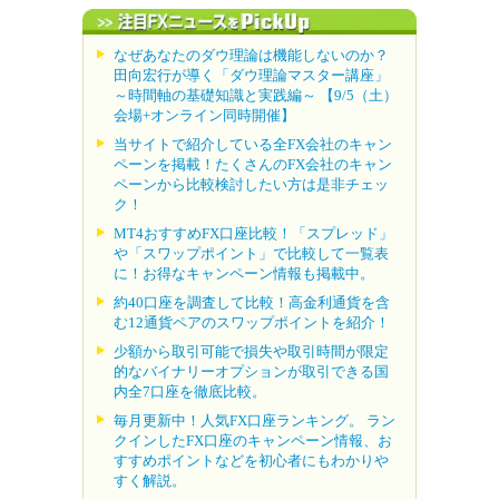
なぜあなたのダウ理論は機能しないのか？
田向宏行が導く「ダウ理論マスター講座」
～時間軸の基礎知識と実践編～ 【9/5（土）
会場+オンライン同時開催】
当サイトで紹介している全FX会社のキャン
ペーンを掲載！たくさんのFX会社のキャン
ペーンから比較検討したい方は是非チェッ
ク！
MT4おすすめFX口座比較！「スプレッド」
や「スワップポイント」で比較して一覧表
に！お得なキャンペーン情報も掲載中。
約40口座を調査して比較！高金利通貨を含
む12通貨ペアのスワップポイントを紹介！
少額から取引可能で損失や取引時間が限定
的なバイナリーオプションが取引できる国
内全7口座を徹底比較。
毎月更新中！人気FX口座ランキング。 ラン
クインしたFX口座のキャンペーン情報、お
すすめポイントなどを初心者にもわかりや
すく解説。