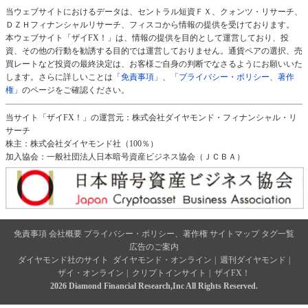
当ウェブサイトにおけるデータは、セントラル短資ＦＸ、クォンツ・リサーチ、
ＤＺＨフィナンシャルリサーチ、フィスコから情報の提供を受けております。
本ウェブサイト「ザイFX！」は、情報の提供を目的として運営しており、投
資、その他の行動を勧誘する目的では運営しておりません。通貨ペアの選択、売
買レートなど投資の最終決定は、お客様ご自身の判断でなさるようにお願いいた
します。さらに詳しいことは
「免責事項」
、
「プライバシー・ポリシー、著作
権」
のページをご確認ください。
当サイト「ザイFX！」の運営元：株式会社ダイヤモンド・フィナンシャル・リ
サーチ
株主：株式会社ダイヤモンド社（100％）
加入協会：一般社団法人日本暗号資産ビジネス協会（ＪＣＢＡ）
免責事項
会社概要
プライバシー・ポリシー、著作権
サイトマップ
タグ一覧
広告のご案内
ダイヤモンド社のサイト
ダイヤモンド・オンライン
|
週刊ダイヤモンド
|
ザイ・オンライン
|
クリプトインサイト
|
ザイFX！
2026 Diamond Financial Research,Inc All Rights Reserved.