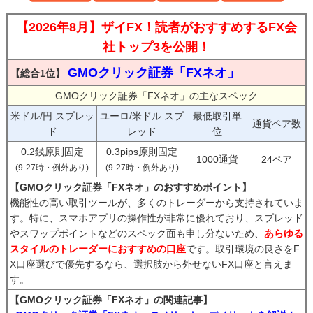
【2026年8月】ザイFX！読者がおすすめするFX会
社トップ3を公開！
GMOクリック証券「FXネオ」
【総合1位】
GMOクリック証券「FXネオ」の主なスペック
米ドル/円 スプレッ
ユーロ/米ドル スプ
最低取引単
通貨ペア数
ド
レッド
位
0.2銭原則固定
0.3pips原則固定
1000通貨
24ペア
(9-27時・例外あり)
(9-27時・例外あり)
【GMOクリック証券「FXネオ」のおすすめポイント】
機能性の高い取引ツールが、多くのトレーダーから支持されていま
す。特に、スマホアプリの操作性が非常に優れており、スプレッド
やスワップポイントなどのスペック面も申し分ないため、
あらゆる
スタイルのトレーダーにおすすめの口座
です。取引環境の良さをF
X口座選びで優先するなら、選択肢から外せないFX口座と言えま
す。
【GMOクリック証券「FXネオ」の関連記事】