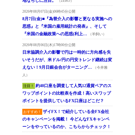
地ならしに注目。
（ZERO）
2026年08月07日(金)06時45分公開
8月7日(金)■『為替介入の影響と更なる実施への
思惑』と『米国の雇用統計の発表』、そして
『米国の金融政策への思惑(利上…
（羊飼い）
2026年08月06日(木)17時00分公開
日米協調介入の影響で円は一時的に方向感を失
いそうだが、米ドル/円の円安トレンド継続は変
えない！9月日銀会合がターニング…
（今井雅
人）
約40口座を調査して人気12通貨ペアのス
注目！
ワップポイントの比較表を作成！高いスワップ
ポイントを提供しているFX口座はどこだ？
ザイFX！で紹介している全FX会社
おすすめ！
のキャンペーンを掲載！ 今どんなFXキャンペ
ーンをやっているのか、こちらからチェック！