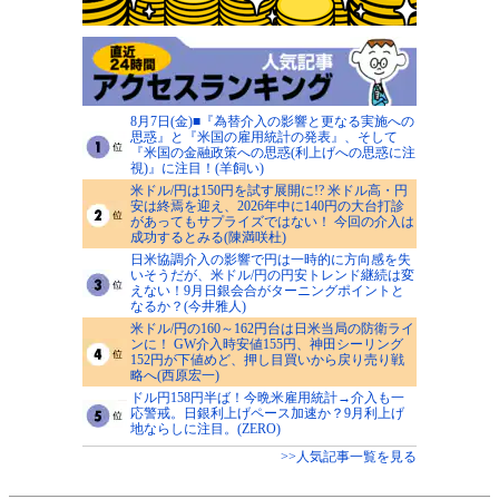
8月7日(金)■『為替介入の影響と更なる実施への
思惑』と『米国の雇用統計の発表』、そして
『米国の金融政策への思惑(利上げへの思惑に注
視)』に注目！(羊飼い)
米ドル/円は150円を試す展開に!? 米ドル高・円
安は終焉を迎え、2026年中に140円の大台打診
があってもサプライズではない！ 今回の介入は
成功するとみる(陳満咲杜)
日米協調介入の影響で円は一時的に方向感を失
いそうだが、米ドル/円の円安トレンド継続は変
えない！9月日銀会合がターニングポイントと
なるか？(今井雅人)
米ドル/円の160～162円台は日米当局の防衛ライ
ンに！ GW介入時安値155円、神田シーリング
152円が下値めど、押し目買いから戻り売り戦
略へ(西原宏一)
ドル円158円半ば！今晩米雇用統計→介入も一
応警戒。日銀利上げペース加速か？9月利上げ
地ならしに注目。(ZERO)
>>人気記事一覧を見る