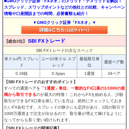
■GMOクリック証券「FXネオ」のメリット・デメリットを解説！
スプレッド、スワップポイントなどの他社との比較、キャンペーン
情報や口座開設までの時間、必要書類も紹介！
▼GMOクリック証券「FXネオ」▼
SBI FXトレード
【総合2位】
SBI FXトレードの主なスペック
米ドル/円 スプレッ
ユーロ/米ドル スプ
最低取引単
通貨ペア数
ド
レッド
位
0.18銭
0.3pips
1通貨
34ペア
【SBI FXトレードのおすすめポイント】
すべての通貨ペアを
「1通貨」単位、一般的なFX口座の1/1000の規
模から取引できる
のが最大の特徴！ これからFXを始める人、少額
取引ができるFX口座を探している方は、絶対にチェックしておき
たいFX会社です。スプレッドの狭さにも定評があり、1回の取引で
1000万通貨まで注文が出せるので、取引量が増えて稼げるように
なってからも長く使い続けられます。
【SBI FXトレードの関連記事】