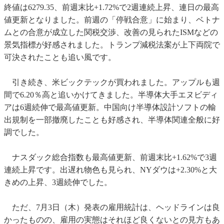
終値は6279.35、前週末比+1.72%で2週連続上昇、連日の最高
値更新となりました。前週の「停戦合意」に始まり、ベトナ
ムとの合意が成立した関税交渉、改善の見られたISMなどの
景気指標が好感されました。トランプ減税法案が上下両院で
可決されたことも追い風です。
引き続き、米ビックテックが買われました。アップルも週
間で6.20％高と追いかけてきました。半導体大手エヌビディ
アは6週続伸で最高値更新。中国向け半導体設計ソフトの輸
出規制を一部撤廃したことも好感され、半導体関連全般に好
調でした。
ナスダック総合指数も最高値更新、前週末比+1.62%で3週
連続上昇です。出遅れ物色も見られ、NYダウは+2.30%と大
きめの上昇、3週続伸でした。
ただ、7月3日（木）発表の雇用統計は、ヘッドラインは良
かったものの、雇用の実態はそれほど良くないとの見方もあ