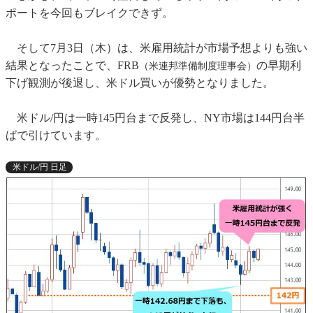
ポートを今回もブレイクできず。
そして7月3日（木）は、米雇用統計が市場予想よりも強い
結果となったことで、FRB
の早期利
（米連邦準備制度理事会）
下げ観測が後退し、米ドル買いが優勢となりました。
米ドル/円は一時145円台まで反発し、NY市場は144円台半
ばで引けています。
米ドル/円 日足