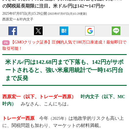
の関税延長期限に注目。米ドル/円は142〜147円か
2025年07月07日(月)15:29公開
[2025年07月07日(月)15:29更新]
西原宏一＆叶内文子
【GMOクリック証券】圧倒的人気で100万口座達成！最短即日で
取引可能！
米ドル/円は142.68円まで下落も、142円がサポ
ートされると、強い米雇用統計で一時145円台
まで反発
西原宏一（以下、トレーダー西原）
叶内文子（以下、MC
叶内）
みなさん、こんにちは。
トレーダー西原
今年
は地政学的リスクも高い上
（2025年）
に、関税問題も加わり、マーケットの材料満載。