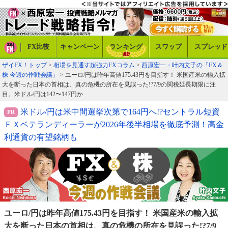
FX比較
キャンペーン
ランキング
スワップ
スプレッド
ザイFX！トップ
>
相場を見通す超強力FXコラム
>
西原宏一・叶内文子の「FX＆
株 今週の作戦会議」
> ユーロ/円は昨年高値175.43円を目指す！ 米国産米の輸入拡
大を断った日本の首相は、真の危機の所在を見誤った!?7/9の関税延長期限に注
目。米ドル/円は142〜147円か
米ドル/円は米中間選挙次第で164円へ!?セントラル短資
ＦＸベテランディーラーが2026年後半相場を徹底予測！高金
利通貨の有望銘柄も
ユーロ/円は昨年高値175.43円を目指す！ 米国産米の輸入
拡
大を断った日本の首相は、真の危機の所在を見誤った!?
7/9