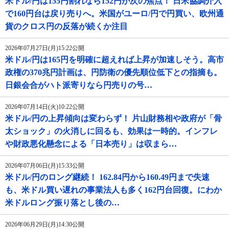
米ドル/円は155円割れなら152円が次の焦点！ 日米協調介入
で160円台は戻り売りへ。米国がユーロ/円で円買い、欧州通
貨のクロス円の反落が続くか注目
2026年07月27日(月)15:22公開
米ドル/円は165円を明確に超えれば上昇が加速しそう。高市
政権の370兆円計画は、円防衛の優先順位低下との指摘も。
日銀会合がハト派寄りなら円売りの号…
2026年07月14日(火)10:22公開
米ドル/円の上昇傾向は変わらず！ 片山財務相や政府が「骨
太ショック」の火消しに回るも、効果は一時的。インフレ
や財政悪化懸念による「日本売り」は収まら…
2026年07月06日(月)15:33公開
米ドル/円のロング継続！ 162.84円から160.49円まで失速
も、米ドル買い遅れの事業法人も多く162円台回復。にわか
米ドルロング振り落とし後の…
2026年06月29日(月)14:30公開