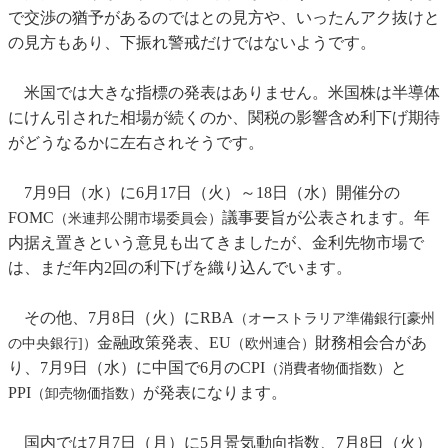
で交渉の猶予があるのではとの見方や、いったんアク抜けと
の見方もあり、下振れ警戒だけではないようです。
米国では大きな指標の発表はありません。米国株は半導体
にけん引された相場が続くのか、関税の影響含め利下げ期待
がどうなるかに左右されそうです。
7月9日（水）に6月17日（火）～18日（水）開催分の
FOMC
議事要旨が公表されます。年
（米連邦公開市場委員会）
内据え置きという意見も出てきましたが、金利先物市場で
は、まだ年内2回の利下げを織り込んでいます。
その他、7月8日（火）にRBA
（オーストラリア準備銀行[豪州
金融政策発表、EU
財務相会合があ
の中央銀行]）
（欧州連合）
り、7月9日（水）に中国で6月のCPI
と
（消費者物価指数）
PPI
が発表になります。
（卸売物価指数）
国内では7月7日（月）に5月景気動向指数、7月8日（火）