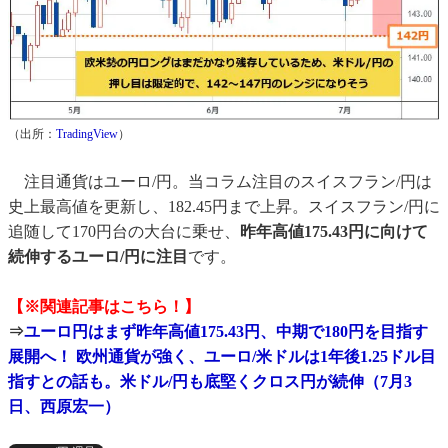
（出所：
TradingView
）
注目通貨はユーロ/円。当コラム注目のスイスフラン/円は
史上最高値を更新し、182.45円まで上昇。スイスフラン/円に
追随して170円台の大台に乗せ、
昨年高値175.43円に向けて
続伸するユーロ/円に注目
です。
【※関連記事はこちら！】
⇒
ユーロ円はまず昨年高値175.43円、中期で180円を目指す
展開へ！ 欧州通貨が強く、ユーロ/米ドルは1年後1.25ドル目
指すとの話も。米ドル/円も底堅くクロス円が続伸（7月3
日、西原宏一）