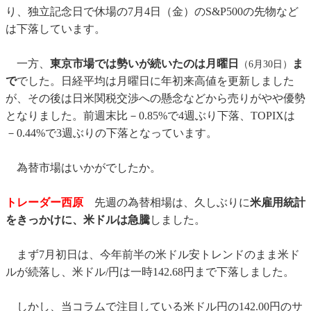
り、独立記念日で休場の7月4日（金）のS&P500の先物など
は下落しています。
一方、
東京市場では勢いが続いたのは月曜日
ま
（6月30日）
で
でした。日経平均は月曜日に年初来高値を更新しました
が、その後は日米関税交渉への懸念などから売りがやや優勢
となりました。前週末比－0.85%で4週ぶり下落、TOPIXは
－0.44%で3週ぶりの下落となっています。
為替市場はいかがでしたか。
トレーダー西原
先週の為替相場は、久しぶりに
米雇用統計
をきっかけに、米ドルは急騰
しました。
まず7月初日は、今年前半の米ドル安トレンドのまま米ド
ルが続落し、米ドル/円は一時142.68円まで下落しました。
しかし、当コラムで注目している米ドル円の142.00円のサ