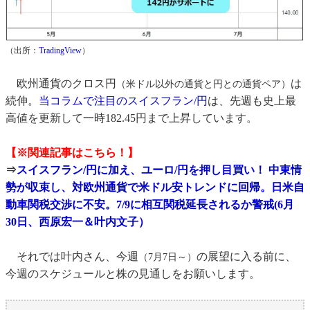
（出所：
TradingView
）
欧州通貨のクロス円
は
（米ドル以外の通貨と円との通貨ペア）
続伸。
当コラムで注目のスイスフラン/円
は、先週も史上最
高値を更新して一時182.45円まで上昇しています。
【※関連記事はこちら！】
⇒
スイスフラン/円に加え、ユーロ/円を押し目買い！ 中東情
勢が収束し、対欧州通貨で米ドル安トレンドに回帰。日米自
動車関税交渉に不安。7/9に相互関税延長されるか警戒(6月
30日、西原宏一＆叶内文子）
それでは叶内さん、今週
の展望に入る前に、
（7月7日～）
今週のスケジュールと株の見通しをお願いします。