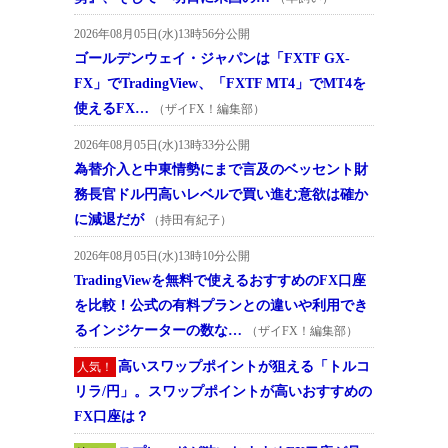
2026年08月05日(水)13時56分公開
ゴールデンウェイ・ジャパンは「FXTF GX-
FX」でTradingView、「FXTF MT4」でMT4を
使えるFX…
（ザイFX！編集部）
2026年08月05日(水)13時33分公開
為替介入と中東情勢にまで言及のベッセント財
務長官ドル円高いレベルで買い進む意欲は確か
に減退だが
（持田有紀子）
2026年08月05日(水)13時10分公開
TradingViewを無料で使えるおすすめのFX口座
を比較！公式の有料プランとの違いや利用でき
るインジケーターの数な…
（ザイFX！編集部）
高いスワップポイントが狙える「トルコ
人気！
リラ/円」。スワップポイントが高いおすすめの
FX口座は？