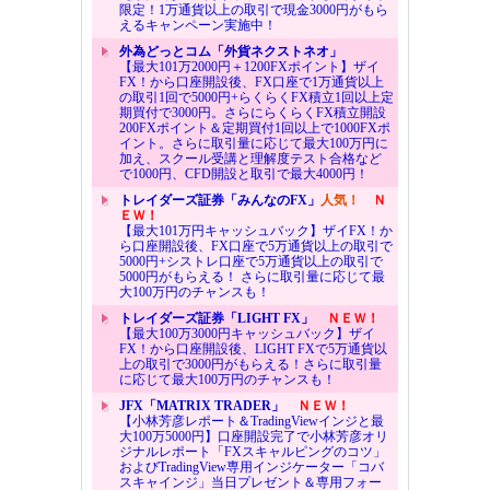
限定！1万通貨以上の取引で現金3000円がもら
えるキャンペーン実施中！
外為どっとコム「外貨ネクストネオ」
【最大101万2000円＋1200FXポイント】ザイ
FX！から口座開設後、FX口座で1万通貨以上
の取引1回で5000円+らくらくFX積立1回以上定
期買付で3000円。さらにらくらくFX積立開設
200FXポイント＆定期買付1回以上で1000FXポ
イント。さらに取引量に応じて最大100万円に
加え、スクール受講と理解度テスト合格など
で1000円、CFD開設と取引で最大4000円！
トレイダーズ証券「みんなのFX」
人気！
Ｎ
ＥＷ！
【最大101万円キャッシュバック】ザイFX！か
ら口座開設後、FX口座で5万通貨以上の取引で
5000円+シストレ口座で5万通貨以上の取引で
5000円がもらえる！ さらに取引量に応じて最
大100万円のチャンスも！
トレイダーズ証券「LIGHT FX」
ＮＥＷ！
【最大100万3000円キャッシュバック】ザイ
FX！から口座開設後、LIGHT FXで5万通貨以
上の取引で3000円がもらえる！さらに取引量
に応じて最大100万円のチャンスも！
JFX「MATRIX TRADER」
ＮＥＷ！
【小林芳彦レポート＆TradingViewインジと最
大100万5000円】口座開設完了で小林芳彦オリ
ジナルレポート「FXスキャルピングのコツ」
およびTradingView専用インジケーター「コバ
スキャインジ」当日プレゼント＆専用フォー