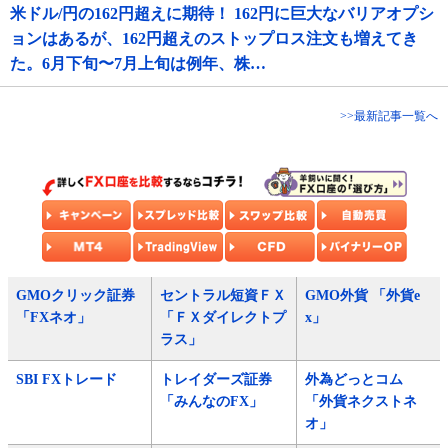
米ドル/円の162円超えに期待！ 162円に巨大なバリアオプシ
ョンはあるが、162円超えのストップロス注文も増えてき
た。6月下旬〜7月上旬は例年、株…
>>最新記事一覧へ
GMOクリック証券
セントラル短資ＦＸ
GMO外貨 「外貨e
「FXネオ」
「ＦＸダイレクトプ
x」
ラス」
SBI FXトレード
トレイダーズ証券
外為どっとコム
「みんなのFX」
「外貨ネクストネ
オ」