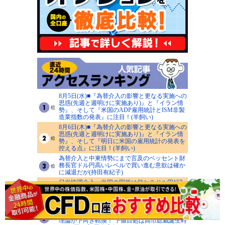
8月5日(水)■『為替介入の影響と更なる実施への
思惑(先週と週明けに実施あり)』と『イラン情
勢』、そして『米国のADP雇用統計とISM非製
造業指数の発表』に注目！(羊飼い)
8月6日(木)■『為替介入の影響と更なる実施への
思惑(先週と週明けに実施あり)』と『イラン情
勢』、そして『明日に米国の雇用統計の発表を
控える点』に注目！(羊飼い)
為替介入と中東情勢にまで言及のベッセント財
務長官ドル円高いレベルで買い進む意欲は確か
に減退だが(持田有紀子)
日米協調介入→米国の国益は何か？ドル円157
円台。日銀利上げペース上げざるを得ないか。
投資戦略は？(ZERO)
米ドル/円は155円が最大の分岐点！ 7月足の包
み線を8月足が下抜け、155円割れなら月足ダウ
理論が下向き転換！ 下値目処は高市総裁誕生時