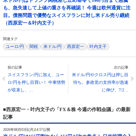
米ドル/円はトランプ関税差し止め命令で146円台まで急騰
も、急失速して上値の重さを再確認！ 今週は欧州通貨に注
目。債務問題で優勢なスイスフランに対し米ドル売り継続
（西原宏一＆叶内文子）
関連タグ
ユーロ/円
関税
米ドル/円
西原宏一
叶内文子
前の記事
次の記事
スイスフラン/円に加え、ユー
米ドル/円やクロス円は押し目
ロ/円を押し目買い！ 中東情勢
待ち。参政党の支持率が急速
が収束し、…
に伸び、7/2…
■西原宏一・叶内文子の「FX＆株 今週の作戦会議」の最新
記事
2026年08月03日(月)14:57公開