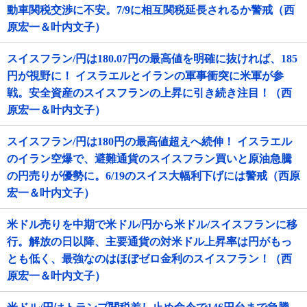
動車関税交渉に不安。7/9に相互関税延長されるか警戒（西
原宏一＆叶内文子）
スイスフラン/円は180.07円の最高値を明確に抜ければ、185
円が視野に！ イスラエルとイランの軍事衝突に米軍が参
戦。安全資産のスイスフランの上昇に引き続き注目！（西
原宏一＆叶内文子）
スイスフラン/円は180円の最高値超えへ続伸！ イスラエル
のイラン空爆で、避難通貨のスイスフラン買いと原油急騰
の円売りが優勢に。6/19のスイス大幅利下げには警戒（西原
宏一＆叶内文子）
米ドル売りを中期で米ドル/円から米ドル/スイスフランに移
行。解放の日以降、主要通貨の対米ドル上昇率は円がもっ
とも低く、最強なのはほぼゼロ金利のスイスフラン！（西
原宏一＆叶内文子）