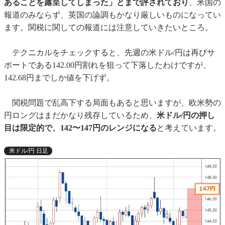
あることを露呈してしまった」とまで評されており
、米国の
報道のみならず、英国の論調もかなり厳しいものになってい
ます。関税に関しての報道には注意していきたいところ。
テクニカルをチェックすると、先週の米ドル/円は再びサ
ポートである142.00円割れを狙って下落したわけですが、
142.68円までしか値を下げず。
関税問題で乱高下する局面もあると思いますが、欧米勢の
円ロングはまだかなり残存しているため、
米ドル/円の押し
目は限定的で、142〜147円のレンジになる
と考えています。
米ドル/円 日足