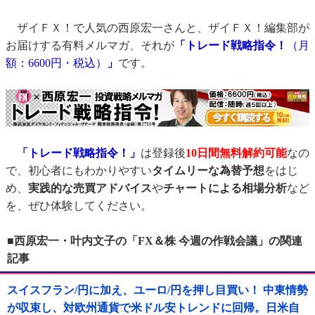
ザイＦＸ！で人気の西原宏一さんと、ザイＦＸ！編集部が
お届けする有料メルマガ、それが
「トレード戦略指令！
（月
額：6600円・税込）
」
です。
「トレード戦略指令！」
は登録後
10日間
無料解約可能
なの
で、初心者にもわかりやすい
タイムリーな為替予想
をはじ
め、
実践的な売買アドバイス
や
チャートによる相場分析
など
を、ぜひ体験してください。
■西原宏一・叶内文子の「FX＆株 今週の作戦会議」の関連
記事
スイスフラン/円に加え、ユーロ/円を押し目買い！ 中東情勢
が収束し、対欧州通貨で米ドル安トレンドに回帰。日米自