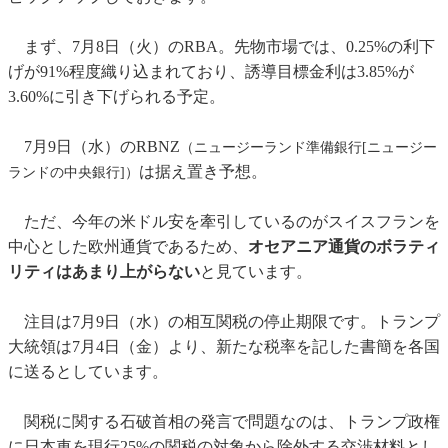
まず、7月8日（火）のRBA。先物市場では、0.25%の利下
げが91%程度織り込まれており、誘導目標金利は3.85%が
3.60%に引き下げられる予定。
7月9日（水）のRBNZ
（ニュージーランド準備銀行[ニュージー
は据え置き予想。
ランドの中央銀行]）
ただ、今年の米ドル安を牽引しているのがスイスフランを
中心とした欧州通貨であるため、
オセアニア通貨のボラティ
リティはあまり上がらない
と見ています。
注目は7月9日（水）の相互関税の停止期限です。トランプ
大統領は7月4日（金）より、新たな税率を記した書簡を各国
に送るとしています。
関税に関する石破首相の発言で問題なのは、トランプ政権
に日本車を現行25%の関税の対象から除外する交渉材料とし