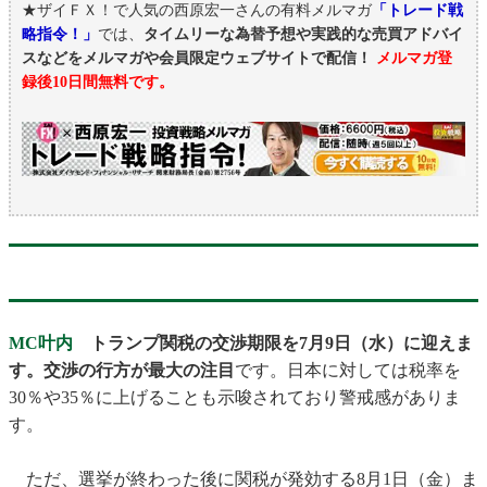
★ザイＦＸ！で人気の西原宏一さんの有料メルマガ
「トレード戦
略指令！」
では、
タイムリーな為替予想や実践的な売買アドバイ
スなどをメルマガや会員限定ウェブサイトで配信！
メルマガ登
録後10日間無料です。
MC叶内
トランプ関税の交渉期限を7月9日（水）に迎えま
す。交渉の行方が最大の注目
です。日本に対しては税率を
30％や35％に上げることも示唆されており警戒感がありま
す。
ただ、選挙が終わった後に関税が発効する8月1日（金）ま