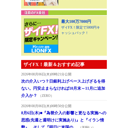
最大100万7000円
ザイFX！限定で5000円キ
ャッシュバック！
ザイFX！最新＆おすすめ記事
2026年08月06日(木)09時21分公開
次の介入いつ？日銀利上げペース上げざるを得
ない。円安止まらなければ10月末～11月に追加
介入か？
（ZERO）
2026年08月06日(木)06時50分公開
8月6日(木)■『為替介入の影響と更なる実施への
思惑(先週と週明けに実施あり)』と『イラン情
勢』、そして『明日に米国の…
（羊飼い）