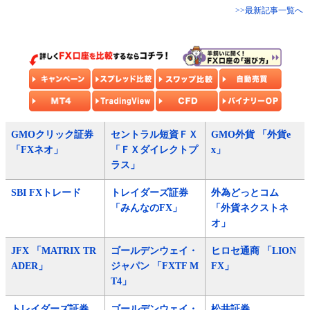
>>最新記事一覧へ
GMOクリック証券
セントラル短資ＦＸ
GMO外貨 「外貨e
「FXネオ」
「ＦＸダイレクトプ
x」
ラス」
SBI FXトレード
トレイダーズ証券
外為どっとコム
「みんなのFX」
「外貨ネクストネ
オ」
JFX 「MATRIX TR
ゴールデンウェイ・
ヒロセ通商 「LION
ADER」
ジャパン 「FXTF M
FX」
T4」
トレイダーズ証券
ゴールデンウェイ・
松井証券