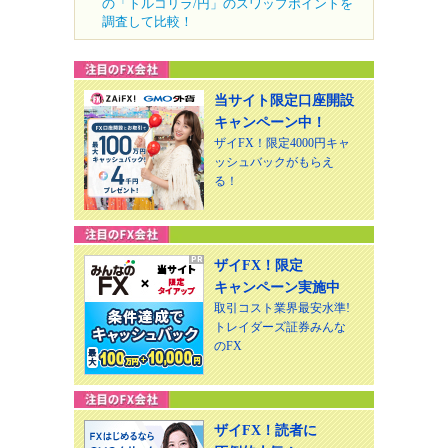
の「トルコリラ/円」のスワップポイントを
調査して比較！
当サイト限定口座開設
キャンペーン中！
ザイFX！限定4000円キャ
ッシュバックがもらえ
る！
ザイFX！限定
キャンペーン実施中
取引コスト業界最安水準!
トレイダーズ証券みんな
のFX
ザイFX！読者に