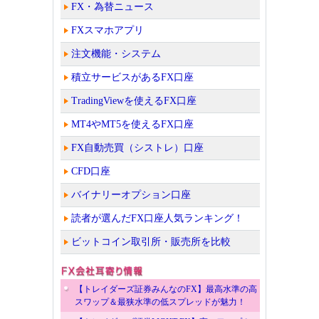
FX・為替ニュース
FXスマホアプリ
注文機能・システム
積立サービスがあるFX口座
TradingViewを使えるFX口座
MT4やMT5を使えるFX口座
FX自動売買（シストレ）口座
CFD口座
バイナリーオプション口座
読者が選んだFX口座人気ランキング！
ビットコイン取引所・販売所を比較
【トレイダーズ証券みんなのFX】最高水準の高
スワップ＆最狭水準の低スプレッドが魅力！