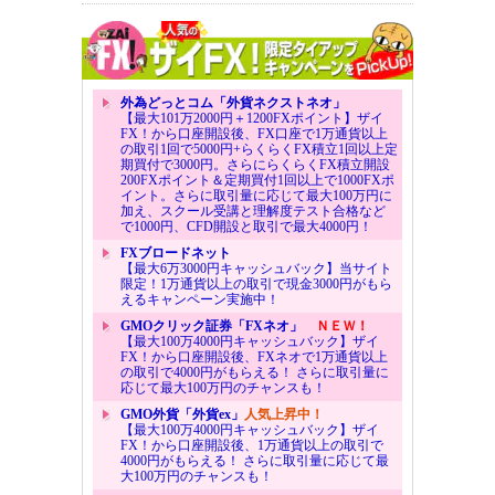
外為どっとコム「外貨ネクストネオ」
【最大101万2000円＋1200FXポイント】ザイ
FX！から口座開設後、FX口座で1万通貨以上
の取引1回で5000円+らくらくFX積立1回以上定
期買付で3000円。さらにらくらくFX積立開設
200FXポイント＆定期買付1回以上で1000FXポ
イント。さらに取引量に応じて最大100万円に
加え、スクール受講と理解度テスト合格など
で1000円、CFD開設と取引で最大4000円！
FXブロードネット
【最大6万3000円キャッシュバック】当サイト
限定！1万通貨以上の取引で現金3000円がもら
えるキャンペーン実施中！
GMOクリック証券「FXネオ」
ＮＥＷ！
【最大100万4000円キャッシュバック】ザイ
FX！から口座開設後、FXネオで1万通貨以上
の取引で4000円がもらえる！ さらに取引量に
応じて最大100万円のチャンスも！
GMO外貨「外貨ex」
人気上昇中！
【最大100万4000円キャッシュバック】ザイ
FX！から口座開設後、1万通貨以上の取引で
4000円がもらえる！ さらに取引量に応じて最
大100万円のチャンスも！