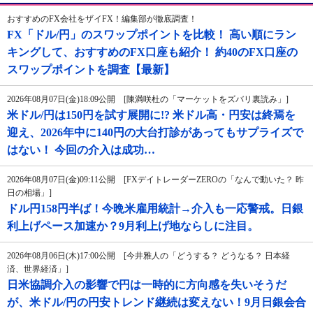
おすすめのFX会社をザイFX！編集部が徹底調査！
FX「ドル/円」のスワップポイントを比較！ 高い順にラン
キングして、おすすめのFX口座も紹介！ 約40のFX口座の
スワップポイントを調査【最新】
2026年08月07日(金)18:09公開 [陳満咲杜の「マーケットをズバリ裏読み」]
米ドル/円は150円を試す展開に!? 米ドル高・円安は終焉を
迎え、2026年中に140円の大台打診があってもサプライズで
はない！ 今回の介入は成功…
2026年08月07日(金)09:11公開 [FXデイトレーダーZEROの「なんで動いた？ 昨
日の相場」]
ドル円158円半ば！今晩米雇用統計→介入も一応警戒。日銀
利上げペース加速か？9月利上げ地ならしに注目。
2026年08月06日(木)17:00公開 [今井雅人の「どうする？ どうなる？ 日本経
済、世界経済」]
日米協調介入の影響で円は一時的に方向感を失いそうだ
が、米ドル/円の円安トレンド継続は変えない！9月日銀会合