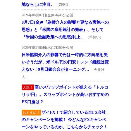
地ならしに注目。
（ZERO）
2026年08月07日(金)06時45分公開
8月7日(金)■『為替介入の影響と更なる実施への
思惑』と『米国の雇用統計の発表』、そして
『米国の金融政策への思惑(利上…
（羊飼い）
2026年08月06日(木)17時00分公開
日米協調介入の影響で円は一時的に方向感を失
いそうだが、米ドル/円の円安トレンド継続は変
えない！9月日銀会合がターニング…
（今井雅
人）
高いスワップポイントが狙える「トルコ
人気！
リラ/円」。スワップポイントが高いおすすめの
FX口座は？
ザイFX！で紹介している全FX会社
おすすめ！
のキャンペーンを掲載！ 今どんなFXキャンペ
ーンをやっているのか、こちらからチェック！