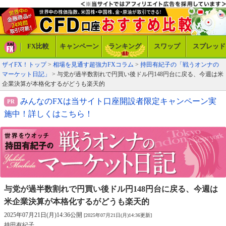
FX比較
キャンペーン
ランキング
スワップ
スプレッド
ザイFX！トップ
>
相場を見通す超強力FXコラム
>
持田有紀子の「戦うオンナの
マーケット日記」
> 与党が過半数割れで円買い後ドル円148円台に戻る、今週は米
企業決算が本格化するがどうも楽天的
みんなのFXは当サイト口座開設者限定キャンペーン実
施中！詳しくはこちら！
与党が過半数割れで円買い後ドル円148円台に戻る、
今週は
米企業決算が本格化するがどうも楽天的
2025年07月21日(月)14:36公開
[2025年07月21日(月)14:36更新]
持田有紀子