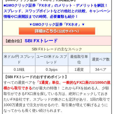
■GMOクリック証券「FXネオ」のメリット・デメリットを解説！
スプレッド、スワップポイントなどの他社との比較、キャンペーン
情報や口座開設までの時間、必要書類も紹介！
▼GMOクリック証券「FXネオ」▼
SBI FXトレード
【総合2位】
SBI FXトレードの主なスペック
米ドル/円 スプレッ
ユーロ/米ドル スプ
最低取引単
通貨ペア数
ド
レッド
位
0.18銭
0.3pips
1通貨
34ペア
【SBI FXトレードのおすすめポイント】
すべての通貨ペアを
「1通貨」単位、一般的なFX口座の1/1000の規
模から取引できる
のが最大の特徴！ これからFXを始める人、少額
取引ができるFX口座を探している方は、絶対にチェックしておき
たいFX会社です。スプレッドの狭さにも定評があり、1回の取引で
1000万通貨まで注文が出せるので、取引量が増えて稼げるように
なってからも長く使い続けられます。