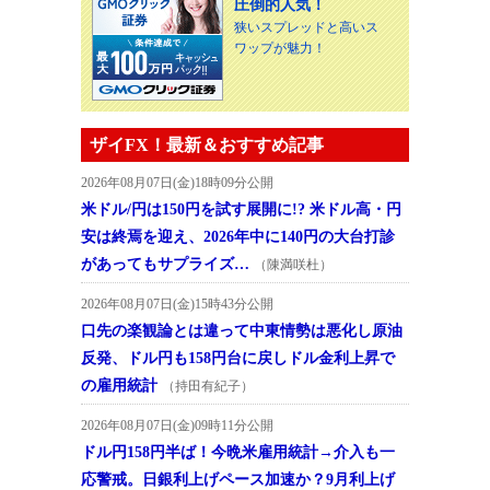
圧倒的人気！
狭いスプレッドと高いス
ワップが魅力！
ザイFX！最新＆おすすめ記事
2026年08月07日(金)18時09分公開
米ドル/円は150円を試す展開に!? 米ドル高・円
安は終焉を迎え、2026年中に140円の大台打診
があってもサプライズ…
（陳満咲杜）
2026年08月07日(金)15時43分公開
口先の楽観論とは違って中東情勢は悪化し原油
反発、ドル円も158円台に戻しドル金利上昇で
の雇用統計
（持田有紀子）
2026年08月07日(金)09時11分公開
ドル円158円半ば！今晩米雇用統計→介入も一
応警戒。日銀利上げペース加速か？9月利上げ