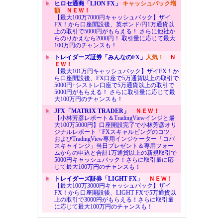
ヒロセ通商「LION FX」
キャッシュバック増
額
ＮＥＷ！
【最大100万7000円キャッシュバック】ザイ
FX！から口座開設後、英ポンド/円1万通貨以
上の取引で5000円がもらえる！ さらに他社か
らのりかえなら2000円！ 取引量に応じて最大
100万円のチャンスも！
トレイダーズ証券「みんなのFX」
人気！
Ｎ
ＥＷ！
【最大101万円キャッシュバック】ザイFX！か
ら口座開設後、FX口座で5万通貨以上の取引で
5000円+シストレ口座で5万通貨以上の取引で
5000円がもらえる！ さらに取引量に応じて最
大100万円のチャンスも！
JFX「MATRIX TRADER」
ＮＥＷ！
【小林芳彦レポート＆TradingViewインジと最
大100万5000円】口座開設完了で小林芳彦オリ
ジナルレポート「FXスキャルピングのコツ」
およびTradingView専用インジケーター「コバ
スキャインジ」当日プレゼント＆専用フォー
ムからの申込と合計1万通貨以上の新規取引で
5000円キャッシュバック！さらに取引量に応
じて最大100万円のチャンスも！
トレイダーズ証券「LIGHT FX」
ＮＥＷ！
【最大100万3000円キャッシュバック】ザイ
FX！から口座開設後、LIGHT FXで5万通貨以
上の取引で3000円がもらえる！さらに取引量
に応じて最大100万円のチャンスも！