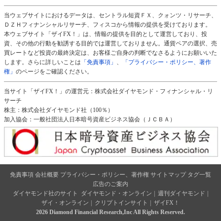
当ウェブサイトにおけるデータは、セントラル短資ＦＸ、クォンツ・リサーチ、
ＤＺＨフィナンシャルリサーチ、フィスコから情報の提供を受けております。
本ウェブサイト「ザイFX！」は、情報の提供を目的として運営しており、投
資、その他の行動を勧誘する目的では運営しておりません。通貨ペアの選択、売
買レートなど投資の最終決定は、お客様ご自身の判断でなさるようにお願いいた
します。さらに詳しいことは
「免責事項」
、
「プライバシー・ポリシー、著作
権」
のページをご確認ください。
当サイト「ザイFX！」の運営元：株式会社ダイヤモンド・フィナンシャル・リ
サーチ
株主：株式会社ダイヤモンド社（100％）
加入協会：一般社団法人日本暗号資産ビジネス協会（ＪＣＢＡ）
免責事項
会社概要
プライバシー・ポリシー、著作権
サイトマップ
タグ一覧
広告のご案内
ダイヤモンド社のサイト
ダイヤモンド・オンライン
|
週刊ダイヤモンド
|
ザイ・オンライン
|
クリプトインサイト
|
ザイFX！
2026 Diamond Financial Research,Inc All Rights Reserved.