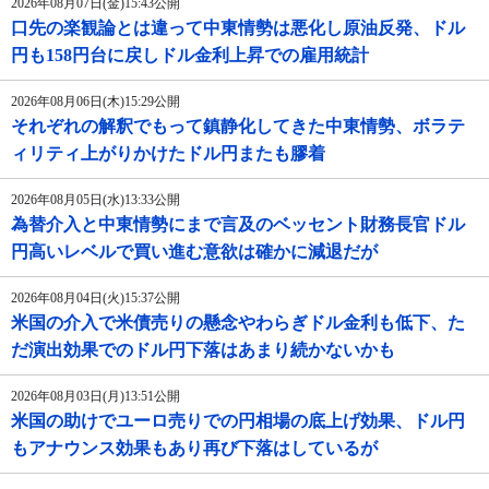
2026年08月07日(金)15:43公開
口先の楽観論とは違って中東情勢は悪化し原油反発、ドル
円も158円台に戻しドル金利上昇での雇用統計
2026年08月06日(木)15:29公開
それぞれの解釈でもって鎮静化してきた中東情勢、ボラテ
ィリティ上がりかけたドル円またも膠着
2026年08月05日(水)13:33公開
為替介入と中東情勢にまで言及のベッセント財務長官ドル
円高いレベルで買い進む意欲は確かに減退だが
2026年08月04日(火)15:37公開
米国の介入で米債売りの懸念やわらぎドル金利も低下、た
だ演出効果でのドル円下落はあまり続かないかも
2026年08月03日(月)13:51公開
米国の助けでユーロ売りでの円相場の底上げ効果、ドル円
もアナウンス効果もあり再び下落はしているが