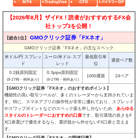
【2026年8月】ザイFX！読者がおすすめするFX会
社トップ3を公開！
GMOクリック証券「FXネオ」
【総合1位】
GMOクリック証券「FXネオ」の主なスペック
米ドル/円 スプレッ
ユーロ/米ドル スプ
最低取引単
通貨ペア数
ド
レッド
位
0.2銭原則固定
0.3pips原則固定
1000通貨
24ペア
(9-27時・例外あり)
(9-27時・例外あり)
【GMOクリック証券「FXネオ」のおすすめポイント】
機能性の高い取引ツールが、多くのトレーダーから支持されていま
す。特に、スマホアプリの操作性が非常に優れており、スプレッド
やスワップポイントなどのスペック面も申し分ないため、
あらゆる
スタイルのトレーダーにおすすめの口座
です。取引環境の良さをF
X口座選びで優先するなら、選択肢から外せないFX口座と言えま
す。
【GMOクリック証券「FXネオ」の関連記事】