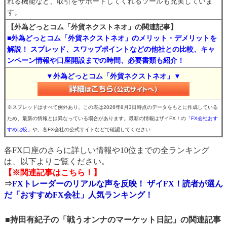
れる機能など、取引をサポートしてくれるツールも充実していま
す。
【外為どっとコム「外貨ネクストネオ」の関連記事】
■外為どっとコム「外貨ネクストネオ」のメリット・デメリットを
解説！ スプレッド、スワップポイントなどの他社との比較、キャ
ンペーン情報や口座開設までの時間、必要書類も紹介！
▼外為どっとコム「外貨ネクストネオ」▼
※スプレッドはすべて例外あり。この表は2026年8月3日時点のデータをもとに作成している
ため、最新の情報とは異なっている場合があります。最新の情報はザイFX！の
「FX会社おす
すめ比較」
や、各FX会社の公式サイトなどで確認してください
各FX口座のさらに詳しい情報や10位までの全ランキング
は、以下よりご覧ください。
【※関連記事はこちら！】
⇒
FXトレーダーのリアルな声を反映！ ザイFX！読者が選ん
だ「おすすめFX会社」人気ランキング！
■持田有紀子の「戦うオンナのマーケット日記」の関連記事