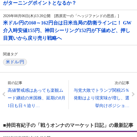
がターニングポイントとなるか？
2026年08月06日(木)13:20公開 [西原宏一の「ヘッジファンドの思惑」]
米ドル/円の160～162円台は日米当局の防衛ラインに！ GW
介入時安値155円、神田シーリング152円が下値めど、押し
目買いから戻り売り戦略へ
関連タグ
米ドル/円
前の記事
次の記事
高値警戒感はあっても楽観ム
与党大敗でトランプ関税25％
ード継続の米国株、延期の8月
発動はより現実味が増し、選
1日も日々迫り…
挙向けポジショ…
■持田有紀子の「戦うオンナのマーケット日記」の最新記事