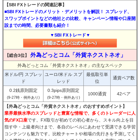
【SBI FXトレードの関連記事】
■SBI FXトレードのメリット・デメリットを解説！ スプレッド、
スワップポイントなどの他社との比較、キャンペーン情報や口座開
設までの時間、必要書類も紹介！
▼SBI FXトレード▼
外為どっとコム「外貨ネクストネオ」
【総合3位】
外為どっとコム「外貨ネクストネオ」の主なスペック
米ドル/円 スプレッ
ユーロ/米ドル スプ
最低取引単
通貨ペア数
ド
レッド
位
0.2銭原則固定
0.3pips原則固定
1000通貨
42ペア
(9-27時・例外あり)
(9-27時・例外あり)
【外為どっとコム「外貨ネクストネオ」のおすすめポイント】
業界最狭水準のスプレッドと豊富な情報で、多くのトレーダーに人
気のFX口座
です。FX取引が初めての初心者から、スキル向上を目
指す中・上級者向けまで、各自のレベルにあわせて受講できる学習
コンテンツも魅力です。比較チャートや相場の先行きを予測してく