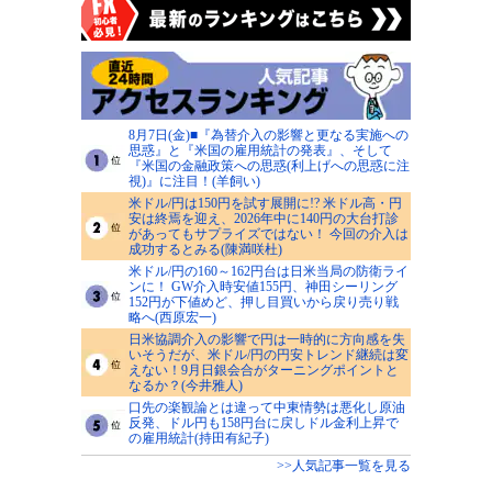
8月7日(金)■『為替介入の影響と更なる実施への
思惑』と『米国の雇用統計の発表』、そして
『米国の金融政策への思惑(利上げへの思惑に注
視)』に注目！(羊飼い)
米ドル/円は150円を試す展開に!? 米ドル高・円
安は終焉を迎え、2026年中に140円の大台打診
があってもサプライズではない！ 今回の介入は
成功するとみる(陳満咲杜)
米ドル/円の160～162円台は日米当局の防衛ライ
ンに！ GW介入時安値155円、神田シーリング
152円が下値めど、押し目買いから戻り売り戦
略へ(西原宏一)
日米協調介入の影響で円は一時的に方向感を失
いそうだが、米ドル/円の円安トレンド継続は変
えない！9月日銀会合がターニングポイントと
なるか？(今井雅人)
口先の楽観論とは違って中東情勢は悪化し原油
反発、ドル円も158円台に戻しドル金利上昇で
の雇用統計(持田有紀子)
>>人気記事一覧を見る