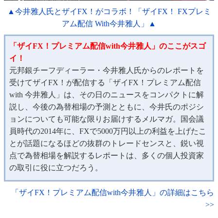
▲今井雅人氏とザイFX！がコラボ！「ザイFX！ FXプレミ
アム配信 With今井雅人」▲
「ザイFX！プレミアム配信with今井雅人」のここがスゴ
イ！
元邦銀チーフディーラー・今井雅人氏からのレポートを
受けてザイFX！が配信する「ザイFX！プレミアム配信
with 今井雅人」は、その日のニュースをコンパクトに解
説し、今後の為替相場の予測とともに、今井氏のポジシ
ョンについても可能な限りお届けするメルマガ。国会議
員時代の2014年に、FXで5000万円以上の利益を上げたこ
とが話題になるほどの抜群のトレードセンスと、鋭い視
点で為替相場を解説するレポートは、多くの個人投資家
の取引に役に立つだろう。
「ザイFX！プレミアム配信with今井雅人」の詳細はこちら
>>