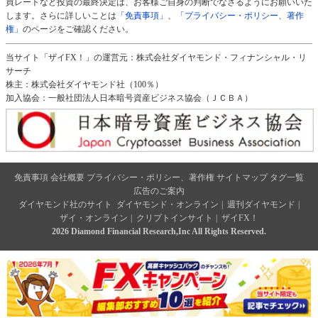
買レートなど投資の最終決定は、お客様ご自身の判断でなさるようにお願いいた
します。さらに詳しいことは
「免責事項」
、
「プライバシー・ポリシー、著作
権」
のページをご確認ください。
当サイト「ザイFX！」の運営元：株式会社ダイヤモンド・フィナンシャル・リ
サーチ
株主：株式会社ダイヤモンド社（100％）
加入協会：一般社団法人日本暗号資産ビジネス協会（ＪＣＢＡ）
免責事項
会社概要
プライバシー・ポリシー、著作権
サイトマップ
タグ一覧
広告のご案内
ダイヤモンド社のサイト
ダイヤモンド・オンライン
|
週刊ダイヤモンド
|
ザイ・オンライン
|
クリプトインサイト
|
ザイFX！
2026 Diamond Financial Research,Inc All Rights Reserved.