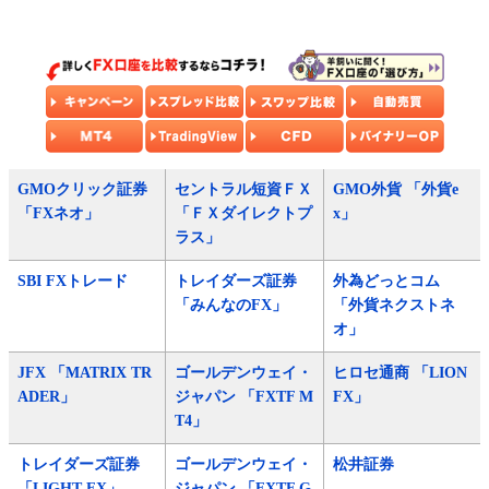
GMOクリック証券
セントラル短資ＦＸ
GMO外貨 「外貨e
「FXネオ」
「ＦＸダイレクトプ
x」
ラス」
SBI FXトレード
トレイダーズ証券
外為どっとコム
「みんなのFX」
「外貨ネクストネ
オ」
JFX 「MATRIX TR
ゴールデンウェイ・
ヒロセ通商 「LION
ADER」
ジャパン 「FXTF M
FX」
T4」
トレイダーズ証券
ゴールデンウェイ・
松井証券
「LIGHT FX」
ジャパン 「FXTF G