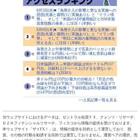
8月5日(水)■『為替介入の影響と更なる実施への
思惑(先週と週明けに実施あり)』と『イラン情
勢』、そして『米国のADP雇用統計とISM非製
造業指数の発表』に注目！(羊飼い)
8月6日(木)■『為替介入の影響と更なる実施への
思惑(先週と週明けに実施あり)』と『イラン情
勢』、そして『明日に米国の雇用統計の発表を
控える点』に注目！(羊飼い)
為替介入と中東情勢にまで言及のベッセント財
務長官ドル円高いレベルで買い進む意欲は確か
に減退だが(持田有紀子)
日米協調介入→米国の国益は何か？ドル円157
円台。日銀利上げペース上げざるを得ないか。
投資戦略は？(ZERO)
米ドル/円は155円が最大の分岐点！ 7月足の包
み線を8月足が下抜け、155円割れなら月足ダウ
理論が下向き転換！ 下値目処は高市総裁誕生時
の147円の窓(田向宏行)
>>人気記事一覧を見る
当ウェブサイトにおけるデータは、セントラル短資ＦＸ、クォンツ・リサーチ、
ＤＺＨフィナンシャルリサーチ、フィスコから情報の提供を受けております。
本ウェブサイト「ザイFX！」は、情報の提供を目的として運営しており、投
資、その他の行動を勧誘する目的では運営しておりません。通貨ペアの選択、売