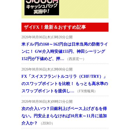
ザイFX！最新＆おすすめ記事
2026年08月06日(木)13時20分公開
米ドル/円の160～162円台は日米当局の防衛ライ
ンに！ GW介入時安値155円、神田シーリング
152円が下値めど、押…
（西原宏一）
2026年08月06日(木)12時00分公開
FX「スイスフラン/トルコリラ（CHF/TRY）」
のスワップポイントを比較！ もっとも高水準の
スワップポイントを提供し…
（FX情報局）
2026年08月06日(木)09時21分公開
次の介入いつ？日銀利上げペース上げざるを得
ない。円安止まらなければ10月末～11月に追加
介入か？
（ZERO）