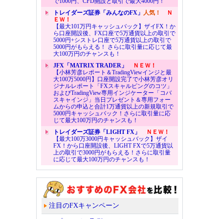
で1000円、CFD開設と取引で最大4000円！
トレイダーズ証券「みんなのFX」
人気！
Ｎ
ＥＷ！
【最大101万円キャッシュバック】ザイFX！か
ら口座開設後、FX口座で5万通貨以上の取引で
5000円+シストレ口座で5万通貨以上の取引で
5000円がもらえる！ さらに取引量に応じて最
大100万円のチャンスも！
JFX「MATRIX TRADER」
ＮＥＷ！
【小林芳彦レポート＆TradingViewインジと最
大100万5000円】口座開設完了で小林芳彦オリ
ジナルレポート「FXスキャルピングのコツ」
およびTradingView専用インジケーター「コバ
スキャインジ」当日プレゼント＆専用フォー
ムからの申込と合計1万通貨以上の新規取引で
5000円キャッシュバック！さらに取引量に応
じて最大100万円のチャンスも！
トレイダーズ証券「LIGHT FX」
ＮＥＷ！
【最大100万3000円キャッシュバック】ザイ
FX！から口座開設後、LIGHT FXで5万通貨以
上の取引で3000円がもらえる！さらに取引量
に応じて最大100万円のチャンスも！
注目のFXキャンペーン