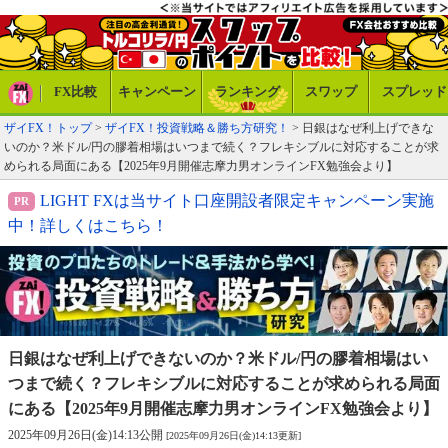
FX比較
キャンペーン
ランキング
スワップ
スプレッド
ザイFX！トップ
>
ザイFX！投資戦略＆勝ち方研究！
> 日銀はなぜ利上げできな
いのか？米ドル/円の膠着相場はいつまで続く？フレキシブルに対応することが求
められる局面にある【2025年9月開催志摩力男オンラインFX勉強会より】
LIGHT FXは当サイト口座開設者限定キャンペーン実施
中！詳しくはこちら！
日銀はなぜ利上げできないのか？米ドル/円の膠着相場は
い
つまで続く？フレキシブルに対応することが求められる
局面
にある【2025年9月開催志摩力男オンラインFX勉強会より】
2025年09月26日(金)14:13公開
[2025年09月26日(金)14:13更新]