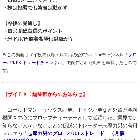
・株は好調でも為替は動かず
【今後の見通し】
・自民党総裁選のポイント
・米ドル/円膠着相場は継続か？
※この動画はザイ投資戦略メルマガの公式YouTubeチャンネル
「グロ
ーバルFX!トレードチャンネル」
で配信された動画を転載したもので
す。
【ザイＦＸ！編集部からのお知らせ】
ゴールドマン・サックス証券、ドイツ証券など外資系金融
機関を中心にプロップディーラーとして活躍した、業界では
知らない人がいないほどの伝説のトレーダー志摩力男の有料
メルマガ
「志摩力男のグローバルFXトレード！（月額：