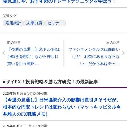
場見通しや、おすすめのトレードテクニックを学ぼう！
関連タグ
雇用統計
志摩力男
セミナー
前の記事
次の記事
【今週の見通し】米ドル/円は
ファンダメンタルズは面白い
小動きを想定しながら押し目
けど、利益にあまりならな
買いを狙う戦略…
い。だから私はチャ…
■ザイFX！投資戦略＆勝ち方研究！の最新記事
2026年08月03日(月)15:40公開
【今週の見通し】日米協調介入の影響は長引きそうだが、
根本的な円安トレンドは変わらない（マットキャピタル今
井雅人のFX戦略メモ）
2026年08月03日(月)11:09公開