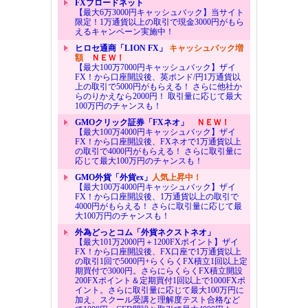
FXブロードネット
【最大6万3000円キャッシュバック】当サイト
限定！1万通貨以上の取引で現金3000円がもら
えるキャンペーン実施中！
ヒロセ通商「LION FX」
キャッシュバック増
額
ＮＥＷ！
【最大100万7000円キャッシュバック】ザイ
FX！から口座開設後、英ポンド/円1万通貨以
上の取引で5000円がもらえる！ さらに他社か
らのりかえなら2000円！ 取引量に応じて最大
100万円のチャンスも！
GMOクリック証券「FXネオ」
ＮＥＷ！
【最大100万4000円キャッシュバック】ザイ
FX！から口座開設後、FXネオで1万通貨以上
の取引で4000円がもらえる！ さらに取引量に
応じて最大100万円のチャンスも！
GMO外貨「外貨ex」
人気上昇中！
【最大100万4000円キャッシュバック】ザイ
FX！から口座開設後、1万通貨以上の取引で
4000円がもらえる！ さらに取引量に応じて最
大100万円のチャンスも！
外為どっとコム「外貨ネクストネオ」
【最大101万2000円＋1200FXポイント】ザイ
FX！から口座開設後、FX口座で1万通貨以上
の取引1回で5000円+らくらくFX積立1回以上定
期買付で3000円。さらにらくらくFX積立開設
200FXポイント＆定期買付1回以上で1000FXポ
イント。さらに取引量に応じて最大100万円に
加え、スクール受講と理解度テスト合格など