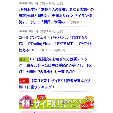
2026年08月06日(木)06時50分公開
8月6日(木)■『為替介入の影響と更なる実施への
思惑(先週と週明けに実施あり)』と『イラン情
勢』、そして『明日に米国の…
（羊飼い）
2026年08月05日(水)13時56分公開
ゴールデンウェイ・ジャパンは「FXTF GX-
FX」でTradingView、「FXTF MT4」でMT4を
使えるFX…
（ザイFX！編集部）
FX口座開設をお急ぎの方は要チェッ
注目！
ク！ 最短30分～当日中に手続きが完了し、FX
取引を開始できる会社を一覧で紹介！
【毎月更新】ザイFX！読者が選んだ人
人気！
気FX口座ランキング！