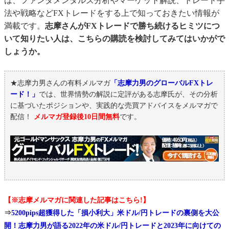
は、ファンダメンタルズ分析やマーケット解説、トレード手
法や戦略などFXトレードをする上で知っておきたい情報が
満載です。
志摩さんがFXトレードで勝ち続けるヒミツにつ
いて知りたい人は、こちらの購読を検討してみてはいかがで
しょうか。
★志摩力男さんの有料メルマガ
「志摩力男のグローバルFXトレ
ード！」
では、世界情勢の解説に定評がある志摩氏が、その分析
に基づいたポジションや、実践的な売買アドバイスをメルマガで
配信！
メルマガ登録後10日間無料
です。
【※志摩メルマガに関連した記事はこちら!】
⇒
5200pips超獲得した「損小利大」米ドル/円トレードの裏側を大公
開！志摩力男が語る2022年の米ドル/円トレードと2023年に向けての