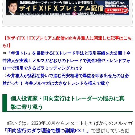
【※ザイFX！FXプレミアム配信with今井雅人に関連した記事はこち
ら!】
⇒
「年億トレ」を目指せるFXトレード手法と取引実績を大公開！今
井雅人が実践！メルマガどおりのトレードで資金3倍!?トレンドフォ
ローで活用できるピラミッディングとは？
⇒
今井雅人が猛烈な勢いで進む円安相場で爆益を叩き出せたのは必
然だった！ 今井メルマガは大きなトレンドを掴んで稼ぐ
個人投資家・田向宏行はトレーダーの悩みに真
摯に寄り添う
続いては、2023年10月からスタートしたばかりのメルマガ
「田向宏行のダウ理論で勝つ副業FX！」
で提供している動