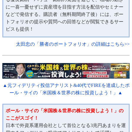
に一喜一憂せずに資産増を目指す方法を配信やセミナー
などで発信する。購読者（無料期間終了後）には、ポー
トフォリオの提示や質問への回答などが閲覧できるサー
ビスも提供！
太田忠の「勝者のポートフォリオ」の詳細はこちら>>
▲元フィデリティ投信アナリスト&40代でFIREを達成したポ
ール・サイの「米国株＆世界の株に投資しよう！」▲
ポール・サイの「米国株＆世界の株に投資しよう！」の
ここがスゴイ！
日本で外資系運用会社として首位となる3兆円あまりを運