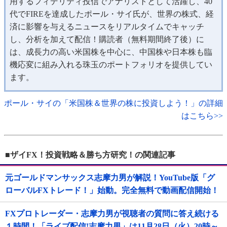
用するフィデリティ投信でアナリストとして活躍し、40
代でFIREを達成したポール・サイ氏が、世界の株式、経
済に影響を与えるニュースをリアルタイムでキャッチ
し、分析を加えて配信！購読者（無料期間終了後）に
は、成長力の高い米国株を中心に、中国株や日本株も臨
機応変に組み入れる珠玉のポートフォリオを提供してい
ます。
ポール・サイの「米国株＆世界の株に投資しよう！」の詳細
はこちら>>
■ザイFX！投資戦略＆勝ち方研究！の関連記事
元ゴールドマンサックス志摩力男が解説！YouTube版「グ
ローバルFXトレード！」始動。完全無料で動画配信開始！
FXプロトレーダー・志摩力男が視聴者の質問に答え続ける
１時間！「ライブ配信!志摩力男」は11月28日（火）20時～