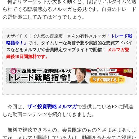
何よりマーケットが大きく動くと、ほぼリアルタイムで送
られてくる臨場感あるメルマガを必見です。自身のトレード
の羅針盤にしてみてはどうでしょう。
★ザイＦＸ！で人気の西原宏一さんの有料メルマガ
「トレード戦
略指令！」
では、
タイムリーな為替予想や実践的な売買アドバイ
スなどをメルマガや会員限定ウェブサイトで配信！
メルマガ登
録後10日間無料です。
今回は、
ザイ投資戦略メルマガ
で提供しているFXに関連
した動画コンテンツを紹介してきました。
無料で視聴できるもの、会員限定のものとさまざまありま
すが、メルマガ購読している人は、動画を合わせてご視聴い