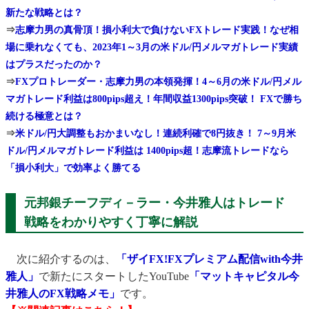
新たな戦略とは？
⇒
志摩力男の真骨頂！損小利大で負けないFXトレード実践！なぜ相
場に乗れなくても、2023年1～3月の米ドル/円メルマガトレード実績
はプラスだったのか？
⇒
FXプロトレーダー・志摩力男の本領発揮！4～6月の米ドル/円メル
マガトレード利益は800pips超え！年間収益1300pips突破！ FXで勝ち
続ける極意とは？
⇒
米ドル/円大調整もおかまいなし！連続利確で8円抜き！ 7～9月米
ドル/円メルマガトレード利益は 1400pips超！志摩流トレードなら
「損小利大」で効率よく勝てる
元邦銀チーフディ－ラー・今井雅人はトレード
戦略をわかりやすく丁寧に解説
次に紹介するのは、
「ザイFX!FXプレミアム配信with今井
雅人」
で新たにスタートしたYouTube
「マットキャピタル今
井雅人のFX戦略メモ」
です。