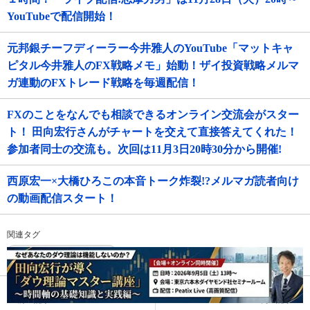
YouTubeで配信開始！
元邦銀チーフディーラー今井雅人のYouTube「マットキャ
ピタル今井雅人のFX戦略メモ」始動！ザイ投資戦略メルマ
ガ連動のFXトレード戦略を毎週配信！
FXのことをなんでも相談できるオンライン交流会がスター
ト！ 田向宏行さんがチャートを交えて直接答えてくれた！
参加者同士の交流も。次回は11月3日20時30分から開催!
西原宏一×大橋ひろこの本音トーク炸裂!?メルマガ読者向け
の動画配信スタート！
関連タグ
ザイ投資戦略メルマガ
前の記事
次の記事