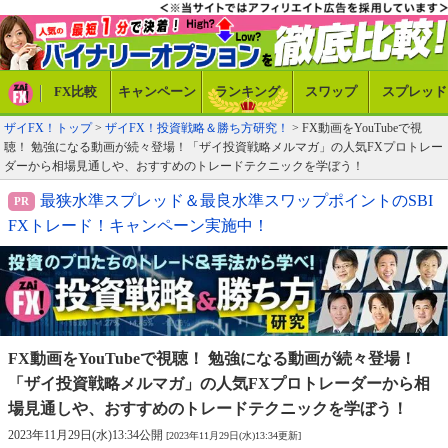
FX比較
キャンペーン
ランキング
スワップ
スプレッド
ザイFX！トップ
>
ザイFX！投資戦略＆勝ち方研究！
> FX動画をYouTubeで視
聴！ 勉強になる動画が続々登場！「ザイ投資戦略メルマガ」の人気FXプロトレー
ダーから相場見通しや、おすすめのトレードテクニックを学ぼう！
最狭水準スプレッド＆最良水準スワップポイントのSBI
FXトレード！キャンペーン実施中！
FX動画をYouTubeで視聴！ 勉強になる動画が続々登場！
「ザイ投資戦略メルマガ」の人気FXプロトレーダーから
相
場見通しや、おすすめのトレードテクニックを学ぼう！
2023年11月29日(水)13:34公開
[2023年11月29日(水)13:34更新]