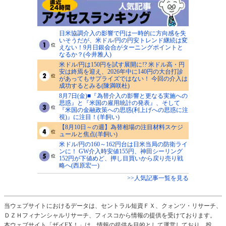
日米協調介入の影響で円は一時的に方向感を失
いそうだが、米ドル/円の円安トレンド継続は変
えない！9月日銀会合がターニングポイントと
なるか？(今井雅人)
米ドル/円は150円を試す展開に!? 米ドル高・円
安は終焉を迎え、2026年中に140円の大台打診
があってもサプライズではない！ 今回の介入は
成功するとみる(陳満咲杜)
8月7日(金)■『為替介入の影響と更なる実施への
思惑』と『米国の雇用統計の発表』、そして
『米国の金融政策への思惑(利上げへの思惑に注
視)』に注目！(羊飼い)
【8月10日～の週】為替相場の注目材料スケジ
ュールと焦点(羊飼い)
米ドル/円の160～162円台は日米当局の防衛ライ
ンに！ GW介入時安値155円、神田シーリング
152円が下値めど、押し目買いから戻り売り戦
略へ(西原宏一)
>>人気記事一覧を見る
当ウェブサイトにおけるデータは、セントラル短資ＦＸ、クォンツ・リサーチ、
ＤＺＨフィナンシャルリサーチ、フィスコから情報の提供を受けております。
本ウェブサイト「ザイFX！」は、情報の提供を目的として運営しており、投