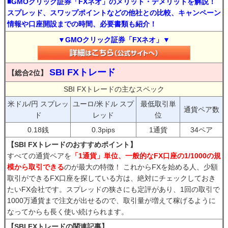
■GMOクリック証券「FXネオ」のメリット・デメリットを解説！
スプレッド、スワップポイントなどの他社との比較、キャンペーン
情報や口座開設までの時間、必要書類も紹介！
▼GMOクリック証券「FXネオ」▼
SBI FXトレード
【総合2位】
SBI FXトレードの主なスペック
米ドル/円 スプレッ
ユーロ/米ドル スプ
最低取引単
通貨ペア数
ド
レッド
位
0.18銭
0.3pips
1通貨
34ペア
【SBI FXトレードのおすすめポイント】
すべての通貨ペアを
「1通貨」単位、一般的なFX口座の1/1000の規
模から取引できる
のが最大の特徴！ これからFXを始める人、少額
取引ができるFX口座を探している方は、絶対にチェックしておき
たいFX会社です。スプレッドの狭さにも定評があり、1回の取引で
1000万通貨まで注文が出せるので、取引量が増えて稼げるように
なってからも長く使い続けられます。
【SBI FXトレードの関連記事】