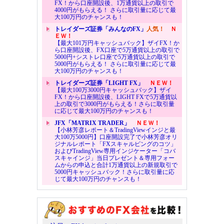
FX！から口座開設後、1万通貨以上の取引で
4000円がもらえる！ さらに取引量に応じて最
大100万円のチャンスも！
トレイダーズ証券「みんなのFX」
人気！
Ｎ
ＥＷ！
【最大101万円キャッシュバック】ザイFX！か
ら口座開設後、FX口座で5万通貨以上の取引で
5000円+シストレ口座で5万通貨以上の取引で
5000円がもらえる！ さらに取引量に応じて最
大100万円のチャンスも！
トレイダーズ証券「LIGHT FX」
ＮＥＷ！
【最大100万3000円キャッシュバック】ザイ
FX！から口座開設後、LIGHT FXで5万通貨以
上の取引で3000円がもらえる！さらに取引量
に応じて最大100万円のチャンスも！
JFX「MATRIX TRADER」
ＮＥＷ！
【小林芳彦レポート＆TradingViewインジと最
大100万5000円】口座開設完了で小林芳彦オリ
ジナルレポート「FXスキャルピングのコツ」
およびTradingView専用インジケーター「コバ
スキャインジ」当日プレゼント＆専用フォー
ムからの申込と合計1万通貨以上の新規取引で
5000円キャッシュバック！さらに取引量に応
じて最大100万円のチャンスも！