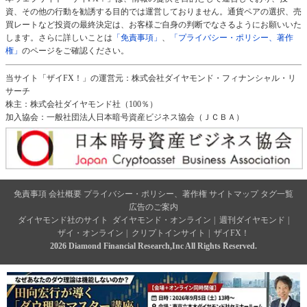
資、その他の行動を勧誘する目的では運営しておりません。通貨ペアの選択、売
買レートなど投資の最終決定は、お客様ご自身の判断でなさるようにお願いいた
します。さらに詳しいことは
「免責事項」
、
「プライバシー・ポリシー、著作
権」
のページをご確認ください。
当サイト「ザイFX！」の運営元：株式会社ダイヤモンド・フィナンシャル・リ
サーチ
株主：株式会社ダイヤモンド社（100％）
加入協会：一般社団法人日本暗号資産ビジネス協会（ＪＣＢＡ）
免責事項
会社概要
プライバシー・ポリシー、著作権
サイトマップ
タグ一覧
広告のご案内
ダイヤモンド社のサイト
ダイヤモンド・オンライン
|
週刊ダイヤモンド
|
ザイ・オンライン
|
クリプトインサイト
|
ザイFX！
2026 Diamond Financial Research,Inc All Rights Reserved.