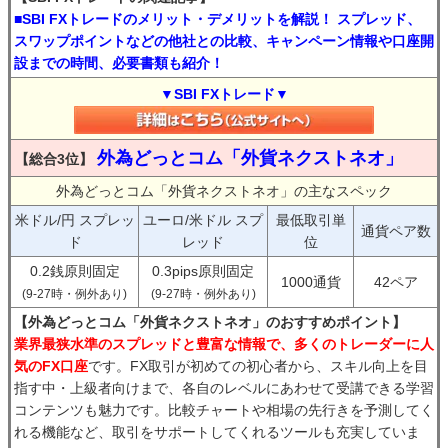
■SBI FXトレードのメリット・デメリットを解説！ スプレッド、
スワップポイントなどの他社との比較、キャンペーン情報や口座開
設までの時間、必要書類も紹介！
▼SBI FXトレード▼
外為どっとコム「外貨ネクストネオ」
【総合3位】
外為どっとコム「外貨ネクストネオ」の主なスペック
米ドル/円 スプレッ
ユーロ/米ドル スプ
最低取引単
通貨ペア数
ド
レッド
位
0.2銭原則固定
0.3pips原則固定
1000通貨
42ペア
(9-27時・例外あり)
(9-27時・例外あり)
【外為どっとコム「外貨ネクストネオ」のおすすめポイント】
業界最狭水準のスプレッドと豊富な情報で、多くのトレーダーに人
気のFX口座
です。FX取引が初めての初心者から、スキル向上を目
指す中・上級者向けまで、各自のレベルにあわせて受講できる学習
コンテンツも魅力です。比較チャートや相場の先行きを予測してく
れる機能など、取引をサポートしてくれるツールも充実していま