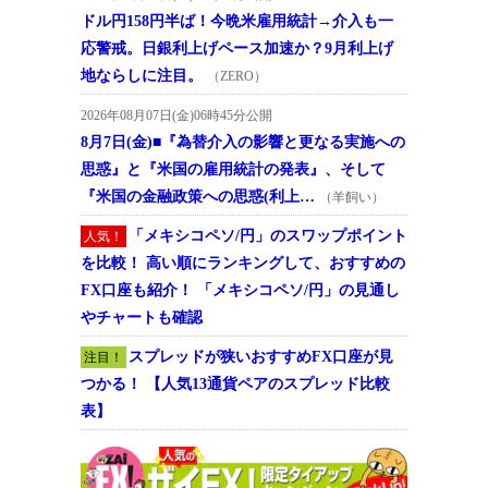
ドル円158円半ば！今晩米雇用統計→介入も一
応警戒。日銀利上げペース加速か？9月利上げ
地ならしに注目。
（ZERO）
2026年08月07日(金)06時45分公開
8月7日(金)■『為替介入の影響と更なる実施への
思惑』と『米国の雇用統計の発表』、そして
『米国の金融政策への思惑(利上…
（羊飼い）
「メキシコペソ/円」のスワップポイント
人気！
を比較！ 高い順にランキングして、おすすめの
FX口座も紹介！ 「メキシコペソ/円」の見通し
やチャートも確認
スプレッドが狭いおすすめFX口座が見
注目！
つかる！ 【人気13通貨ペアのスプレッド比較
表】