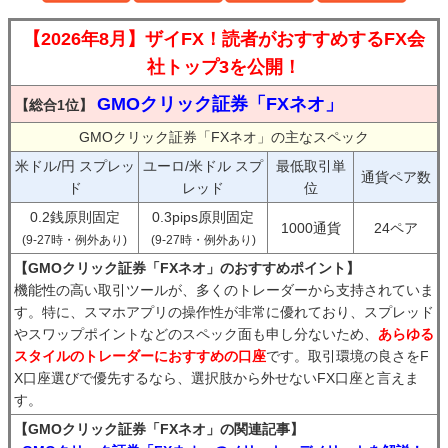
【2026年8月】ザイFX！読者がおすすめするFX会
社トップ3を公開！
GMOクリック証券「FXネオ」
【総合1位】
GMOクリック証券「FXネオ」の主なスペック
米ドル/円 スプレッ
ユーロ/米ドル スプ
最低取引単
通貨ペア数
ド
レッド
位
0.2銭原則固定
0.3pips原則固定
1000通貨
24ペア
(9-27時・例外あり)
(9-27時・例外あり)
【GMOクリック証券「FXネオ」のおすすめポイント】
機能性の高い取引ツールが、多くのトレーダーから支持されていま
す。特に、スマホアプリの操作性が非常に優れており、スプレッド
やスワップポイントなどのスペック面も申し分ないため、
あらゆる
スタイルのトレーダーにおすすめの口座
です。取引環境の良さをF
X口座選びで優先するなら、選択肢から外せないFX口座と言えま
す。
【GMOクリック証券「FXネオ」の関連記事】