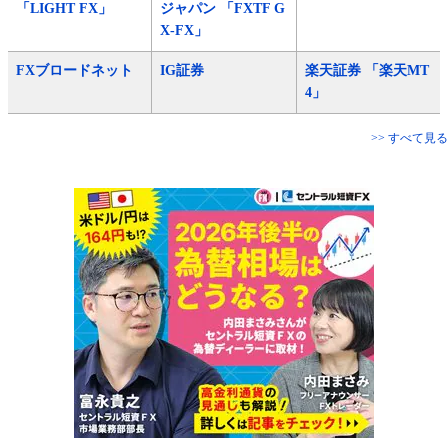
「LIGHT FX」
ジャパン 「FXTF G
X-FX」
FXブロードネット
IG証券
楽天証券 「楽天MT
4」
>> すべて見る