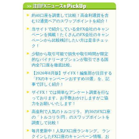
約40口座を調査して比較！高金利通貨を含
む12通貨ペアのスワップポイントを紹介！
当サイトで紹介している全FX会社のキャン
ペーンを掲載！たくさんのFX会社のキャン
ペーンから比較検討したい方は是非チェッ
ク！
少額から取引可能で損失や取引時間が限定
的なバイナリーオプションが取引できる国
内全7口座を徹底比較。
【2026年8月版】ザイFX！編集部が注目する
「FXのキャンペーンおすすめ10選」を、記
事で詳しく紹介！
ザイFX！では簡単なアンケート調査を行な
っております。お手数おかけしますがご協
力をお願いいたします！
高金利で人気のトルコリラ。 約30のFX口座
の「トルコリラ/円」のスワップポイントを
調査して比較！
毎月更新中！人気FX口座ランキング。 ラン
クインしたFX口座のキャンペーン情報、お