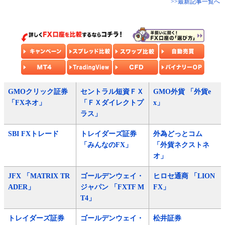
>>最新記事一覧へ
GMOクリック証券
セントラル短資ＦＸ
GMO外貨 「外貨e
「FXネオ」
「ＦＸダイレクトプ
x」
ラス」
SBI FXトレード
トレイダーズ証券
外為どっとコム
「みんなのFX」
「外貨ネクストネ
オ」
JFX 「MATRIX TR
ゴールデンウェイ・
ヒロセ通商 「LION
ADER」
ジャパン 「FXTF M
FX」
T4」
トレイダーズ証券
ゴールデンウェイ・
松井証券