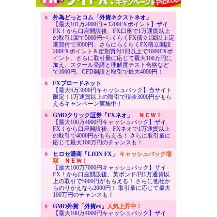
外為どっとコム「外貨ネクストネオ」
【最大101万2000円＋1200FXポイント】ザイ
FX！から口座開設後、FX口座で1万通貨以上
の取引1回で5000円+らくらくFX積立1回以上定
期買付で3000円。さらにらくらくFX積立開設
200FXポイント＆定期買付1回以上で1000FXポ
イント。さらに取引量に応じて最大100万円に
加え、スクール受講と理解度テスト合格など
で1000円、CFD開設と取引で最大4000円！
FXブロードネット
【最大6万3000円キャッシュバック】当サイト
限定！1万通貨以上の取引で現金3000円がもら
えるキャンペーン実施中！
GMOクリック証券「FXネオ」
ＮＥＷ！
【最大100万4000円キャッシュバック】ザイ
FX！から口座開設後、FXネオで1万通貨以上
の取引で4000円がもらえる！ さらに取引量に
応じて最大100万円のチャンスも！
ヒロセ通商「LION FX」
キャッシュバック増
額
ＮＥＷ！
【最大100万7000円キャッシュバック】ザイ
FX！から口座開設後、英ポンド/円1万通貨以
上の取引で5000円がもらえる！ さらに他社か
らのりかえなら2000円！ 取引量に応じて最大
100万円のチャンスも！
GMO外貨「外貨ex」
人気上昇中！
【最大100万4000円キャッシュバック】ザイ