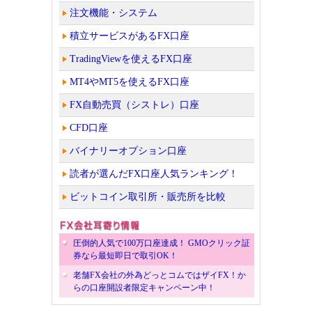
注文機能・システム
積立サービスがあるFX口座
TradingViewを使えるFX口座
MT4やMT5を使えるFX口座
FX自動売買（シストレ）口座
CFD口座
バイナリーオプション口座
読者が選んだFX口座人気ランキング！
ビットコイン取引所・販売所を比較
圧倒的人気で100万口座達成！ GMOクリック証
券なら最短即日で取引OK！
老舗FX会社の外為どっとコムではザイFX！か
らの口座開設者限定キャンペーン中！