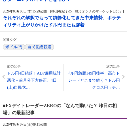
2026年08月06日(木)15:29公開 [持田有紀子の「戦うオンナのマーケット日記」]
それぞれの解釈でもって鎮静化してきた中東情勢、ボラテ
ィリティ上がりかけたドル円またも膠着
関連タグ
米ドル/円
自民党総裁選
前の記事
次の記事
ドル円4日続落！ADP雇用統計
ドル円急騰149円後半！高市ト
悪化＋前月分下方修正。4日
レードどこまで続く？ドル円
(土)自民党…
クロス円→チ…
■FXデイトレーダーZEROの「なんで動いた？ 昨日の相
場」の最新記事
2026年08月07日(金)09:11公開