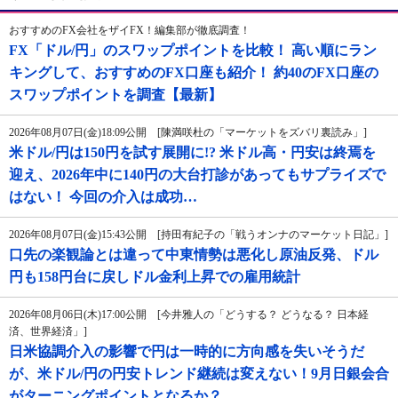
おすすめのFX会社をザイFX！編集部が徹底調査！
FX「ドル/円」のスワップポイントを比較！ 高い順にラン
キングして、おすすめのFX口座も紹介！ 約40のFX口座の
スワップポイントを調査【最新】
2026年08月07日(金)18:09公開 [陳満咲杜の「マーケットをズバリ裏読み」]
米ドル/円は150円を試す展開に!? 米ドル高・円安は終焉を
迎え、2026年中に140円の大台打診があってもサプライズで
はない！ 今回の介入は成功…
2026年08月07日(金)15:43公開 [持田有紀子の「戦うオンナのマーケット日記」]
口先の楽観論とは違って中東情勢は悪化し原油反発、ドル
円も158円台に戻しドル金利上昇での雇用統計
2026年08月06日(木)17:00公開 [今井雅人の「どうする？ どうなる？ 日本経
済、世界経済」]
日米協調介入の影響で円は一時的に方向感を失いそうだ
が、米ドル/円の円安トレンド継続は変えない！9月日銀会合
がターニングポイントとなるか？