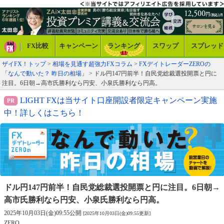
FX比較
キャンペーン
ランキング
スワップ
スプレッド
ザイFX！トップ
>
相場を見通す超強力FXコラム
>
FXデイトレーダーZEROの
「なんで動いた？ 昨日の相場」
> ドル円147円前半！自民党総裁選投開票と円に
注目。6日朝→高市氏勝利なら円安、小泉氏勝利なら円高。
LIGHT FXは当サイト口座開設者限定キャンペーン実施
中！詳しくはこちら！
ドル円147円前半！自民党総裁選投開票と円に注目。
6日朝→
高市氏勝利なら円安、小泉氏勝利なら円高。
2025年10月03日(金)09:55公開
[2025年10月03日(金)09:55更新]
ZERO