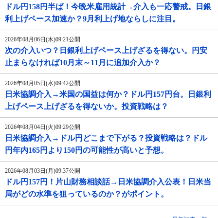
ドル円158円半ば！今晩米雇用統計→介入も一応警戒。日銀
利上げペース加速か？9月利上げ地ならしに注目。
2026年08月06日(木)09:21公開
次の介入いつ？日銀利上げペース上げざるを得ない。円安
止まらなければ10月末～11月に追加介入か？
2026年08月05日(水)09:42公開
日米協調介入→米国の国益は何か？ドル円157円台。日銀利
上げペース上げざるを得ないか。投資戦略は？
2026年08月04日(火)09:29公開
日米協調介入→ドル円どこまで下がる？投資戦略は？ドル
円年内165円より150円の可能性が高いと予想。
2026年08月03日(月)09:37公開
ドル円157円！片山財務相談話→日米協調介入公表！日米当
局がどの水準を狙っているのか？がポイント。