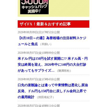
ザイFX！最新＆おすすめ記事
2026年08月09日(日)17時52分公開
【8月10日～の週】為替相場の注目材料スケジ
ュールと焦点
（羊飼い）
2026年08月07日(金)18時09分公開
米ドル/円は150円を試す展開に!? 米ドル高・円
安は終焉を迎え、2026年中に140円の大台打診
があってもサプライズ…
（陳満咲杜）
2026年08月07日(金)15時43分公開
口先の楽観論とは違って中東情勢は悪化し原油
反発、ドル円も158円台に戻しドル金利上昇で
の雇用統計
（持田有紀子）
2026年08月07日(金)09時11分公開