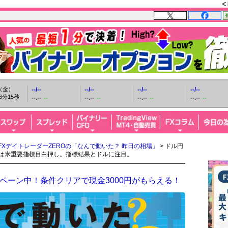
日（金）
--/--
--/--
--/--
--/--
6分16秒
--.--
--
--.--
--
--.--
--
--.--
--
FXデイトレーダーZEROの「なんで動いた？ 昨日の相場」
> ドル円
週は米重要指標目白押し。指標結果とドルに注目。
ペーン中！条件クリアで現金3000円がもらえる！