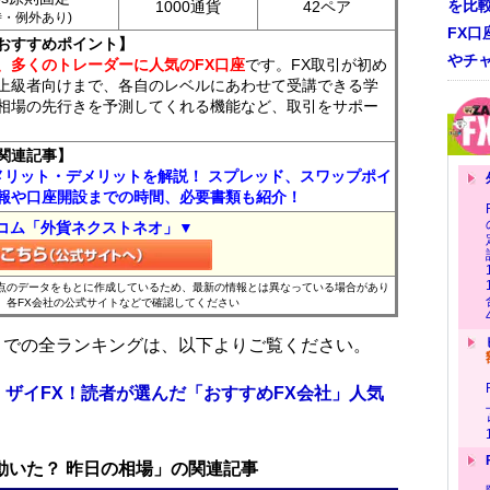
を比
1000通貨
42ペア
7時・例外あり)
FX口
おすすめポイント】
やチ
、多くのトレーダーに人気のFX口座
です。FX取引が初め
上級者向けまで、各自のレベルにあわせて受講できる学
相場の先行きを予測してくれる機能など、取引をサポー
関連記事】
メリット・デメリットを解説！ スプレッド、スワップポイ
報や口座開設までの時間、必要書類も紹介！
コム「外貨ネクストネオ」▼
時点のデータをもとに作成しているため、最新の情報とは異なっている場合があり
、各FX会社の公式サイトなどで確認してください
位までの全ランキングは、以下よりご覧ください。
 ザイFX！読者が選んだ「おすすめFX会社」人気
で動いた？ 昨日の相場」の関連記事