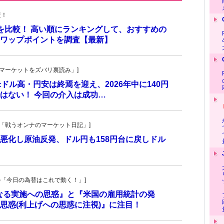
査！
トを比較！ 高い順にランキングして、おすすめの
のスワップポイントを調査【最新】
杜の「マーケットをズバリ裏読み」]
 米ドル高・円安は終焉を迎え、2026年中に140円
はない！ 今回の介入は成功…
紀子の「戦うオンナのマーケット日記」]
悪化し原油反発、ドル円も158円台に戻しドル
羊飼いの「今日の為替はこれで動く！」]
更なる実施への思惑』と『米国の雇用統計の発
思惑(利上げへの思惑に注視)』に注目！