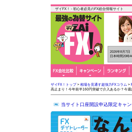
ザイFX！ - 初心者必見のFX総合情報サイト
2026年8月7
日本時間20時4
ザイFX！トップ
>
相場を見通す超強力FXコラム
>
高止まり！今年前半160円突破で介入あるか？今
当サイト口座開設申込限定キャン