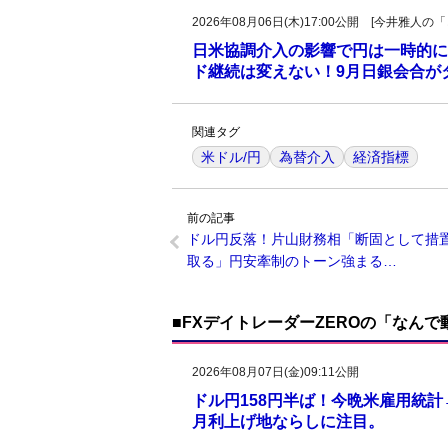
2026年08月06日(木)17:00公開 [今井雅
日米協調介入の影響で円は一時的に
ド継続は変えない！9月日銀会合が
関連タグ
米ドル/円
為替介入
経済指標
前の記事
ドル円反落！片山財務相「断固として措
取る」円安牽制のトーン強まる…
■FXデイトレーダーZEROの「なん
2026年08月07日(金)09:11公開
ドル円158円半ば！今晩米雇用統
月利上げ地ならしに注目。