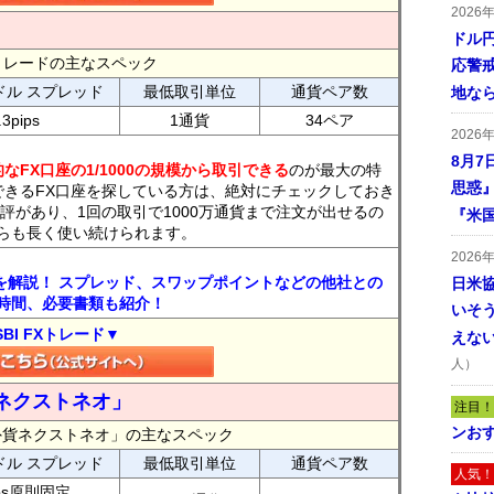
2026
ドル
FXトレードの主なスペック
応警
ドル スプレッド
最低取引単位
通貨ペア数
地な
.3pips
1通貨
34ペア
2026
8月7
なFX口座の1/1000の規模から取引できる
のが最大の特
思惑
できるFX口座を探している方は、絶対にチェックしておき
評があり、1回の取引で1000万通貨まで注文が出せるの
『米
らも長く使い続けられます。
2026
トを解説！ スプレッド、スワップポイントなどの他社との
日米
時間、必要書類も紹介！
いそ
SBI FXトレード▼
えな
人）
ネクストネオ」
注目！
ンおす
外貨ネクストネオ」の主なスペック
ドル スプレッド
最低取引単位
通貨ペア数
人気！
ips原則固定