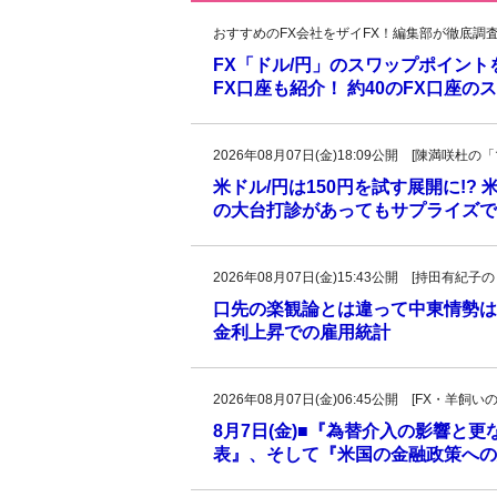
おすすめのFX会社をザイFX！編集部が徹底調
FX「ドル/円」のスワップポイン
FX口座も紹介！ 約40のFX口座
2026年08月07日(金)18:09公開 [陳満咲
米ドル/円は150円を試す展開に!?
の大台打診があってもサプライズで
2026年08月07日(金)15:43公開 [持田有
口先の楽観論とは違って中東情勢は
金利上昇での雇用統計
2026年08月07日(金)06:45公開 [FX・
8月7日(金)■『為替介入の影響と
表』、そして『米国の金融政策への