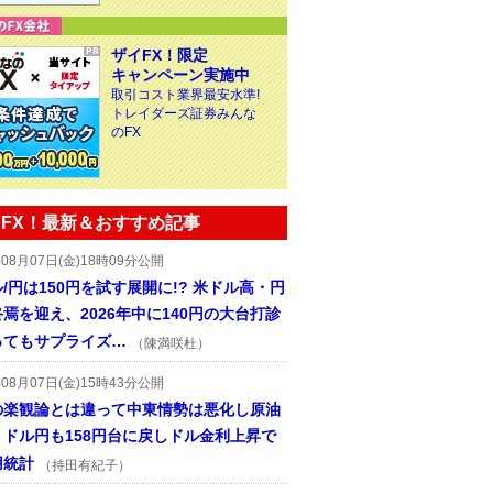
ザイFX！限定
キャンペーン実施中
取引コスト業界最安水準!
トレイダーズ証券みんな
のFX
FX！最新＆おすすめ記事
年08月07日(金)18時09分公開
/円は150円を試す展開に!? 米ドル高・円
焉を迎え、2026年中に140円の大台打診
ってもサプライズ…
（陳満咲杜）
年08月07日(金)15時43分公開
の楽観論とは違って中東情勢は悪化し原油
、ドル円も158円台に戻しドル金利上昇で
用統計
（持田有紀子）