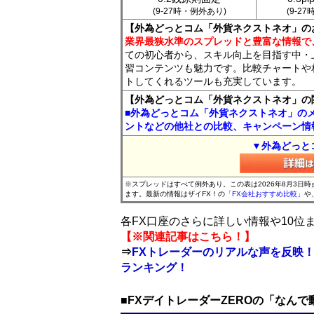
(9-27時・例外あり)
(9-2
【外為どっとコム「外貨ネクストネオ」の
業界最狭水準のスプレッドと豊富な情報で
ての初心者から、スキル向上を目指す中・
習コンテンツも魅力です。比較チャートや
トしてくれるツールも充実しています。
【外為どっとコム「外貨ネクストネオ」の
■外為どっとコム「外貨ネクストネオ」の
ントなどの他社との比較、キャンペーン情
▼外為どっと
※スプレッドはすべて例外あり。この表は2026年8月3日
ます。最新の情報はザイFX！の
「FX会社おすすめ比較」
や
各FX口座のさらに詳しい情報や10
【※関連記事はこちら！】
⇒
FXトレーダーのリアルな声を反映！
ランキング！
■FXデイトレーダーZEROの「なん