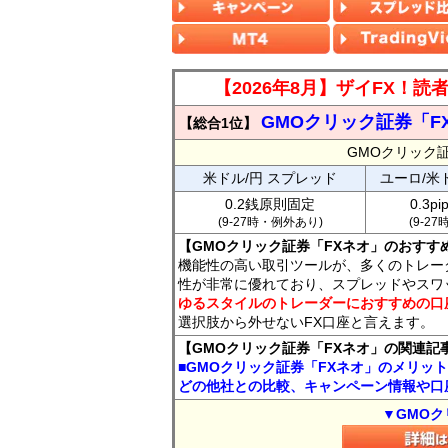
【2026年8月】ザイFX！
GMOクリック証券「F
【総合1位】
GMOクリック
米ドル/円 スプレッド
ユーロ/米
0.2銭原則固定
0.3p
(9-27時・例外あり)
(9-2
【GMOクリック証券「FXネオ」のおすす
機能性の高い取引ツールが、多くのトレー
性が非常に優れており、スプレッドやスワ
ゆるスタイルのトレーダーにおすすめの口
選択肢から外せないFX口座と言えます。
【GMOクリック証券「FXネオ」の関連記
■GMOクリック証券「FXネオ」のメリッ
どの他社との比較、キャンペーン情報や口
▼GMOク