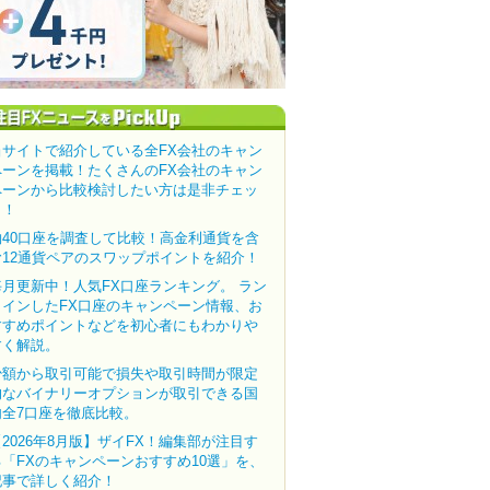
当サイトで紹介している全FX会社のキャン
ペーンを掲載！たくさんのFX会社のキャン
ペーンから比較検討したい方は是非チェッ
ク！
約40口座を調査して比較！高金利通貨を含
む12通貨ペアのスワップポイントを紹介！
毎月更新中！人気FX口座ランキング。 ラン
クインしたFX口座のキャンペーン情報、お
すすめポイントなどを初心者にもわかりや
すく解説。
少額から取引可能で損失や取引時間が限定
的なバイナリーオプションが取引できる国
内全7口座を徹底比較。
【2026年8月版】ザイFX！編集部が注目す
る「FXのキャンペーンおすすめ10選」を、
記事で詳しく紹介！