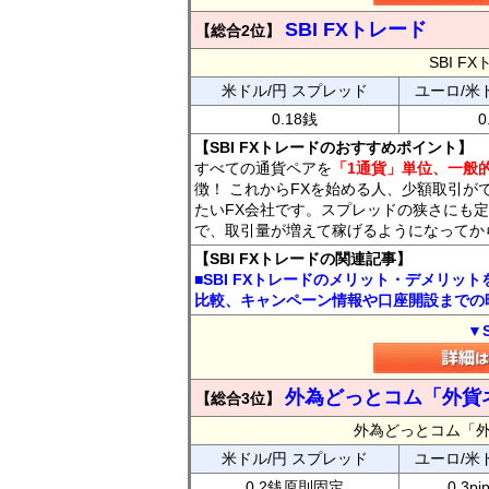
SBI FXトレード
【総合2位】
SBI 
米ドル/円 スプレッド
ユーロ/米
0.18銭
0
【SBI FXトレードのおすすめポイント】
すべての通貨ペアを
「1通貨」単位、一般的
徴！ これからFXを始める人、少額取引が
たいFX会社です。スプレッドの狭さにも定
で、取引量が増えて稼げるようになってか
【SBI FXトレードの関連記事】
■SBI FXトレードのメリット・デメリッ
比較、キャンペーン情報や口座開設までの
▼
外為どっとコム「外貨
【総合3位】
外為どっとコム「
米ドル/円 スプレッド
ユーロ/米
0.2銭原則固定
0.3p