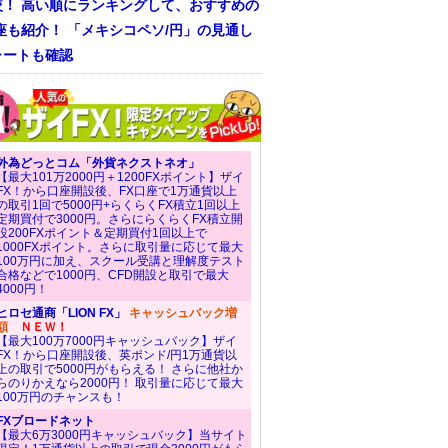
較！ 高い順にランキングして、おすすめの
座も紹介！ 「メキシコペソ/円」の見通し
ャートも確認
外為どっとコム「外貨ネクストネオ」
【最大101万2000円＋1200FXポイント】ザイ
FX！から口座開設後、FX口座で1万通貨以上
の取引1回で5000円+らくらくFX積立1回以上
定期買付で3000円。さらにらくらくFX積立開
設200FXポイント＆定期買付1回以上で
1000FXポイント。さらに取引量に応じて最大
100万円に加え、スクール受講と理解度テスト
合格などで1000円、CFD開設と取引で最大
4000円！
ヒロセ通商「LION FX」
キャッシュバック増
額
ＮＥＷ！
【最大100万7000円キャッシュバック】ザイ
FX！から口座開設後、英ポンド/円1万通貨以
上の取引で5000円がもらえる！ さらに他社か
らのりかえなら2000円！ 取引量に応じて最大
100万円のチャンスも！
FXブロードネット
【最大6万3000円キャッシュバック】当サイト