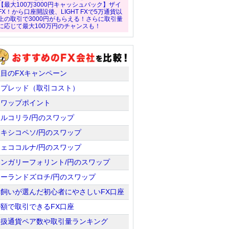
【最大100万3000円キャッシュバック】ザイ
FX！から口座開設後、LIGHT FXで5万通貨以
上の取引で3000円がもらえる！さらに取引量
に応じて最大100万円のチャンスも！
注目のFXキャンペーン
スプレッド（取引コスト）
スワップポイント
トルコリラ/円のスワップ
メキシコペソ/円のスワップ
チェココルナ/円のスワップ
ハンガリーフォリント/円のスワップ
ポーランドズロチ/円のスワップ
羊飼いが選んだ初心者にやさしいFX口座
少額で取引できるFX口座
取扱通貨ペア数や取引量ランキング