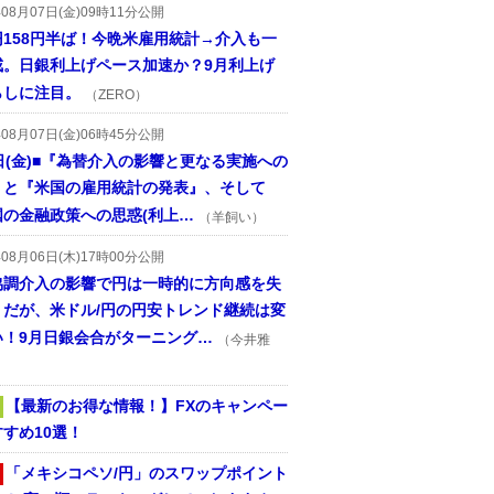
年08月07日(金)09時11分公開
円158円半ば！今晩米雇用統計→介入も一
戒。日銀利上げペース加速か？9月利上げ
らしに注目。
（ZERO）
年08月07日(金)06時45分公開
日(金)■『為替介入の影響と更なる実施への
』と『米国の雇用統計の発表』、そして
国の金融政策への思惑(利上…
（羊飼い）
年08月06日(木)17時00分公開
協調介入の影響で円は一時的に方向感を失
うだが、米ドル/円の円安トレンド継続は変
い！9月日銀会合がターニング…
（今井雅
【最新のお得な情報！】FXのキャンペー
すめ10選！
「メキシコペソ/円」のスワップポイント