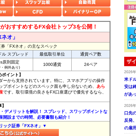
読者がおすすめするFX会社トップ3を公開！
Xネオ」
証券「FXネオ」の主なスペック
ドル スプレッド
最低取引単位
通貨ペア数
ザイ
ips原則固定
1000通貨
24ペア
7時・例外あり)
2026
めポイント】
米ドル
ダーから支持されています。特に、スマホアプリの操作
ップポイントなどのスペック面も申し分ないため、
あら
安は終
座
です。取引環境の良さをFX口座選びで優先するなら、
があ
事】
2026
ト・デメリットを解説！ スプレッド、スワップポイントな
口先
座開設までの時間、必要書類も紹介！
反発
リック証券「FXネオ」▼
の雇