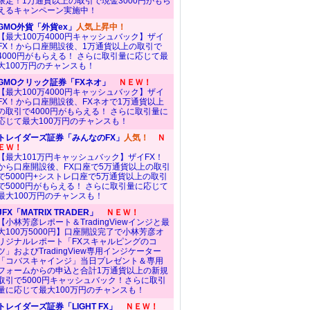
限定！1万通貨以上の取引で現金3000円がもら
えるキャンペーン実施中！
GMO外貨「外貨ex」
人気上昇中！
【最大100万4000円キャッシュバック】ザイ
FX！から口座開設後、1万通貨以上の取引で
4000円がもらえる！ さらに取引量に応じて最
大100万円のチャンスも！
GMOクリック証券「FXネオ」
ＮＥＷ！
【最大100万4000円キャッシュバック】ザイ
FX！から口座開設後、FXネオで1万通貨以上
の取引で4000円がもらえる！ さらに取引量に
応じて最大100万円のチャンスも！
トレイダーズ証券「みんなのFX」
人気！
Ｎ
ＥＷ！
【最大101万円キャッシュバック】ザイFX！
から口座開設後、FX口座で5万通貨以上の取引
で5000円+シストレ口座で5万通貨以上の取引
で5000円がもらえる！ さらに取引量に応じて
最大100万円のチャンスも！
JFX「MATRIX TRADER」
ＮＥＷ！
【小林芳彦レポート＆TradingViewインジと最
大100万5000円】口座開設完了で小林芳彦オ
リジナルレポート「FXスキャルピングのコ
ツ」およびTradingView専用インジケーター
「コバスキャインジ」当日プレゼント＆専用
フォームからの申込と合計1万通貨以上の新規
取引で5000円キャッシュバック！さらに取引
量に応じて最大100万円のチャンスも！
トレイダーズ証券「LIGHT FX」
ＮＥＷ！