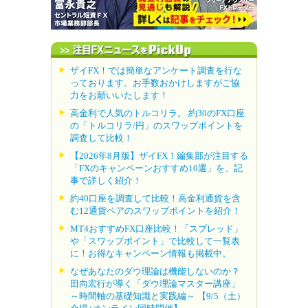
ザイFX！では簡単なアンケート調査を行な
っております。お手数おかけしますがご協
力をお願いいたします！
高金利で人気のトルコリラ。 約30のFX口座
の「トルコリラ/円」のスワップポイントを
調査して比較！
【2026年8月版】ザイFX！編集部が注目する
「FXのキャンペーンおすすめ10選」を、記
事で詳しく紹介！
約40口座を調査して比較！高金利通貨を含
む12通貨ペアのスワップポイントを紹介！
MT4おすすめFX口座比較！「スプレッド」
や「スワップポイント」で比較して一覧表
に！お得なキャンペーン情報も掲載中。
なぜあなたのダウ理論は機能しないのか？
田向宏行が導く「ダウ理論マスター講座」
～時間軸の基礎知識と実践編～ 【9/5（土）