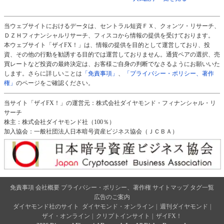
当ウェブサイトにおけるデータは、セントラル短資ＦＸ、クォンツ・リサーチ、
ＤＺＨフィナンシャルリサーチ、フィスコから情報の提供を受けております。
本ウェブサイト「ザイFX！」は、情報の提供を目的として運営しており、投
資、その他の行動を勧誘する目的では運営しておりません。通貨ペアの選択、売
買レートなど投資の最終決定は、お客様ご自身の判断でなさるようにお願いいた
します。さらに詳しいことは
「免責事項」
、
「プライバシー・ポリシー、著作
権」
のページをご確認ください。
当サイト「ザイFX！」の運営元：株式会社ダイヤモンド・フィナンシャル・リ
サーチ
株主：株式会社ダイヤモンド社（100％）
加入協会：一般社団法人日本暗号資産ビジネス協会（ＪＣＢＡ）
免責事項
会社概要
プライバシー・ポリシー、著作権
サイトマップ
タグ一覧
広告のご案内
ダイヤモンド社のサイト
ダイヤモンド・オンライン
|
週刊ダイヤモンド
|
ザイ・オンライン
|
クリプトインサイト
|
ザイFX！