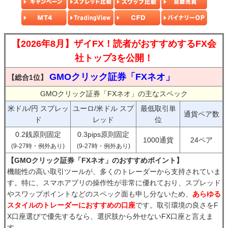
【2026年8月】ザイFX！読者がおすすめするFX会
社トップ3を公開！
GMOクリック証券「FXネオ」
【総合1位】
GMOクリック証券「FXネオ」の主なスペック
米ドル/円 スプレッ
ユーロ/米ドル スプ
最低取引単
通貨ペア数
ド
レッド
位
0.2銭原則固定
0.3pips原則固定
1000通貨
24ペア
(9-27時・例外あり)
(9-27時・例外あり)
【GMOクリック証券「FXネオ」のおすすめポイント】
機能性の高い取引ツールが、多くのトレーダーから支持されていま
す。特に、スマホアプリの操作性が非常に優れており、スプレッド
やスワップポイントなどのスペック面も申し分ないため、
あらゆる
スタイルのトレーダーにおすすめの口座
です。取引環境の良さをF
X口座選びで優先するなら、選択肢から外せないFX口座と言えま
す。