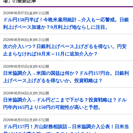
場」の最新記事
2026年08月07日(金)09:11公開
ドル円158円半ば！今晩米雇用統計→介入も一応警戒。日銀
利上げペース加速か？9月利上げ地ならしに注目。
2026年08月06日(木)09:21公開
次の介入いつ？日銀利上げペース上げざるを得ない。円安
止まらなければ10月末～11月に追加介入か？
2026年08月05日(水)09:42公開
日米協調介入→米国の国益は何か？ドル円157円台。日銀利
上げペース上げざるを得ないか。投資戦略は？
2026年08月04日(火)09:29公開
日米協調介入→ドル円どこまで下がる？投資戦略は？ドル
円年内165円より150円の可能性が高いと予想。
2026年08月03日(月)09:37公開
ドル円157円！片山財務相談話→日米協調介入公表！日米当