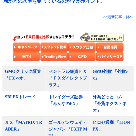
局がどの水準を狙っているのか？がポイント。
>>最新記事一覧へ
GMOクリック証券
セントラル短資ＦＸ
GMO外貨 「外貨e
「FXネオ」
「ＦＸダイレクトプ
x」
ラス」
SBI FXトレード
トレイダーズ証券
外為どっとコム
「みんなのFX」
「外貨ネクストネ
オ」
JFX 「MATRIX TR
ゴールデンウェイ・
ヒロセ通商 「LION
ADER」
ジャパン 「FXTF M
FX」
T4」