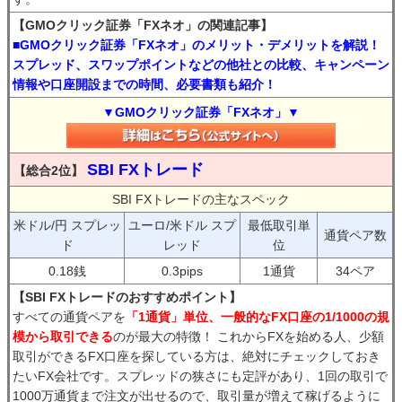
【GMOクリック証券「FXネオ」の関連記事】
■GMOクリック証券「FXネオ」のメリット・デメリットを解説！
スプレッド、スワップポイントなどの他社との比較、キャンペーン
情報や口座開設までの時間、必要書類も紹介！
▼GMOクリック証券「FXネオ」▼
SBI FXトレード
【総合2位】
SBI FXトレードの主なスペック
米ドル/円 スプレッ
ユーロ/米ドル スプ
最低取引単
通貨ペア数
ド
レッド
位
0.18銭
0.3pips
1通貨
34ペア
【SBI FXトレードのおすすめポイント】
すべての通貨ペアを
「1通貨」単位、一般的なFX口座の1/1000の規
模から取引できる
のが最大の特徴！ これからFXを始める人、少額
取引ができるFX口座を探している方は、絶対にチェックしておき
たいFX会社です。スプレッドの狭さにも定評があり、1回の取引で
1000万通貨まで注文が出せるので、取引量が増えて稼げるように