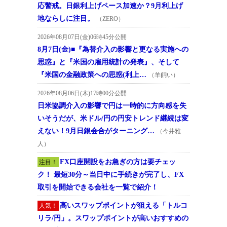
応警戒。日銀利上げペース加速か？9月利上げ
地ならしに注目。
（ZERO）
2026年08月07日(金)06時45分公開
8月7日(金)■『為替介入の影響と更なる実施への
思惑』と『米国の雇用統計の発表』、そして
『米国の金融政策への思惑(利上…
（羊飼い）
2026年08月06日(木)17時00分公開
日米協調介入の影響で円は一時的に方向感を失
いそうだが、米ドル/円の円安トレンド継続は変
えない！9月日銀会合がターニング…
（今井雅
人）
FX口座開設をお急ぎの方は要チェッ
注目！
ク！ 最短30分～当日中に手続きが完了し、FX
取引を開始できる会社を一覧で紹介！
高いスワップポイントが狙える「トルコ
人気！
リラ/円」。スワップポイントが高いおすすめの