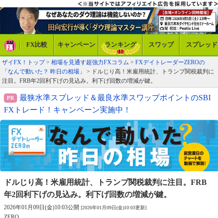
FX比較
キャンペーン
ランキング
スワップ
スプレッド
ザイFX！トップ
>
相場を見通す超強力FXコラム
>
FXデイトレーダーZEROの
「なんで動いた？ 昨日の相場」
> ドルじり高！米雇用統計、トランプ関税裁判に
注目。FRB年2回利下げの見込み。利下げ回数の増減が鍵。
最狭水準スプレッド＆最良水準スワップポイントのSBI
FXトレード！キャンペーン実施中！
ドルじり高！米雇用統計、トランプ関税裁判に注目。
FRB
年2回利下げの見込み。利下げ回数の増減が鍵。
2026年01月09日(金)10:03公開
[2026年01月09日(金)10:03更新]
ZERO