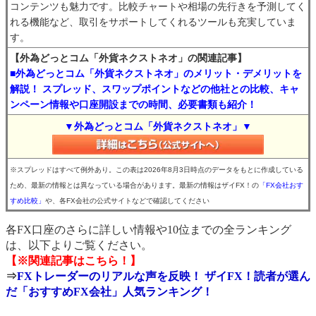
コンテンツも魅力です。比較チャートや相場の先行きを予測してく
れる機能など、取引をサポートしてくれるツールも充実していま
す。
【外為どっとコム「外貨ネクストネオ」の関連記事】
■外為どっとコム「外貨ネクストネオ」のメリット・デメリットを
解説！ スプレッド、スワップポイントなどの他社との比較、キャ
ンペーン情報や口座開設までの時間、必要書類も紹介！
▼外為どっとコム「外貨ネクストネオ」▼
※スプレッドはすべて例外あり。この表は2026年8月3日時点のデータをもとに作成している
ため、最新の情報とは異なっている場合があります。最新の情報はザイFX！の
「FX会社おす
すめ比較」
や、各FX会社の公式サイトなどで確認してください
各FX口座のさらに詳しい情報や10位までの全ランキング
は、以下よりご覧ください。
【※関連記事はこちら！】
⇒
FXトレーダーのリアルな声を反映！ ザイFX！読者が選ん
だ「おすすめFX会社」人気ランキング！