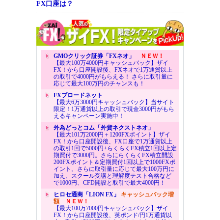
FX口座は？
GMOクリック証券「FXネオ」
ＮＥＷ！
【最大100万4000円キャッシュバック】ザイ
FX！から口座開設後、FXネオで1万通貨以上
の取引で4000円がもらえる！ さらに取引量に
応じて最大100万円のチャンスも！
FXブロードネット
【最大6万3000円キャッシュバック】当サイト
限定！1万通貨以上の取引で現金3000円がもら
えるキャンペーン実施中！
外為どっとコム「外貨ネクストネオ」
【最大101万2000円＋1200FXポイント】ザイ
FX！から口座開設後、FX口座で1万通貨以上
の取引1回で5000円+らくらくFX積立1回以上定
期買付で3000円。さらにらくらくFX積立開設
200FXポイント＆定期買付1回以上で1000FXポ
イント。さらに取引量に応じて最大100万円に
加え、スクール受講と理解度テスト合格など
で1000円、CFD開設と取引で最大4000円！
ヒロセ通商「LION FX」
キャッシュバック増
額
ＮＥＷ！
【最大100万7000円キャッシュバック】ザイ
FX！から口座開設後、英ポンド/円1万通貨以