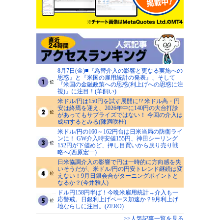
8月7日(金)■『為替介入の影響と更なる実施への
思惑』と『米国の雇用統計の発表』、そして
『米国の金融政策への思惑(利上げへの思惑に注
視)』に注目！(羊飼い)
米ドル/円は150円を試す展開に!? 米ドル高・円
安は終焉を迎え、2026年中に140円の大台打診
があってもサプライズではない！ 今回の介入は
成功するとみる(陳満咲杜)
米ドル/円の160～162円台は日米当局の防衛ライ
ンに！ GW介入時安値155円、神田シーリング
152円が下値めど、押し目買いから戻り売り戦
略へ(西原宏一)
日米協調介入の影響で円は一時的に方向感を失
いそうだが、米ドル/円の円安トレンド継続は変
えない！9月日銀会合がターニングポイントと
なるか？(今井雅人)
ドル円158円半ば！今晩米雇用統計→介入も一
応警戒。日銀利上げペース加速か？9月利上げ
地ならしに注目。(ZERO)
>>人気記事一覧を見る