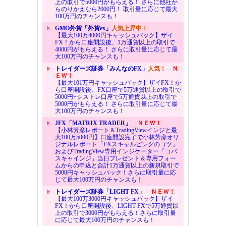
上の取引で5000円がもらえる！ さらに他社か
らのりかえなら2000円！ 取引量に応じて最大
100万円のチャンスも！
GMO外貨「外貨ex」
人気上昇中！
【最大100万4000円キャッシュバック】ザイ
FX！から口座開設後、1万通貨以上の取引で
4000円がもらえる！ さらに取引量に応じて最
大100万円のチャンスも！
トレイダーズ証券「みんなのFX」
人気！
Ｎ
ＥＷ！
【最大101万円キャッシュバック】ザイFX！か
ら口座開設後、FX口座で5万通貨以上の取引で
5000円+シストレ口座で5万通貨以上の取引で
5000円がもらえる！ さらに取引量に応じて最
大100万円のチャンスも！
JFX「MATRIX TRADER」
ＮＥＷ！
【小林芳彦レポート＆TradingViewインジと最
大100万5000円】口座開設完了で小林芳彦オリ
ジナルレポート「FXスキャルピングのコツ」
およびTradingView専用インジケーター「コバ
スキャインジ」当日プレゼント＆専用フォー
ムからの申込と合計1万通貨以上の新規取引で
5000円キャッシュバック！さらに取引量に応
じて最大100万円のチャンスも！
トレイダーズ証券「LIGHT FX」
ＮＥＷ！
【最大100万3000円キャッシュバック】ザイ
FX！から口座開設後、LIGHT FXで5万通貨以
上の取引で3000円がもらえる！さらに取引量
に応じて最大100万円のチャンスも！