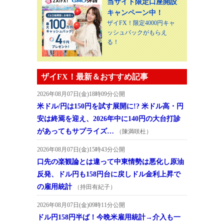
当サイト限定口座開設
キャンペーン中！
ザイFX！限定4000円キャ
ッシュバックがもらえ
る！
ザイFX！最新＆おすすめ記事
2026年08月07日(金)18時09分公開
米ドル/円は150円を試す展開に!? 米ドル高・円
安は終焉を迎え、2026年中に140円の大台打診
があってもサプライズ…
（陳満咲杜）
2026年08月07日(金)15時43分公開
口先の楽観論とは違って中東情勢は悪化し原油
反発、ドル円も158円台に戻しドル金利上昇で
の雇用統計
（持田有紀子）
2026年08月07日(金)09時11分公開
ドル円158円半ば！今晩米雇用統計→介入も一