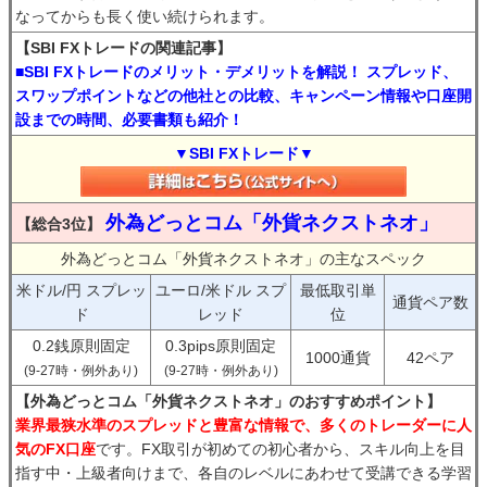
なってからも長く使い続けられます。
【SBI FXトレードの関連記事】
■SBI FXトレードのメリット・デメリットを解説！ スプレッド、
スワップポイントなどの他社との比較、キャンペーン情報や口座開
設までの時間、必要書類も紹介！
▼SBI FXトレード▼
外為どっとコム「外貨ネクストネオ」
【総合3位】
外為どっとコム「外貨ネクストネオ」の主なスペック
米ドル/円 スプレッ
ユーロ/米ドル スプ
最低取引単
通貨ペア数
ド
レッド
位
0.2銭原則固定
0.3pips原則固定
1000通貨
42ペア
(9-27時・例外あり)
(9-27時・例外あり)
【外為どっとコム「外貨ネクストネオ」のおすすめポイント】
業界最狭水準のスプレッドと豊富な情報で、多くのトレーダーに人
気のFX口座
です。FX取引が初めての初心者から、スキル向上を目
指す中・上級者向けまで、各自のレベルにあわせて受講できる学習