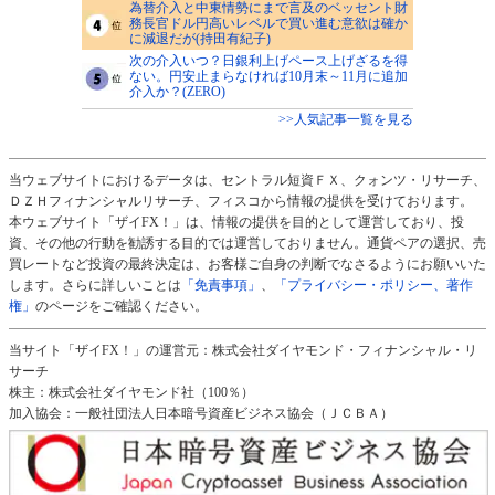
為替介入と中東情勢にまで言及のベッセント財
務長官ドル円高いレベルで買い進む意欲は確か
に減退だが(持田有紀子)
次の介入いつ？日銀利上げペース上げざるを得
ない。円安止まらなければ10月末～11月に追加
介入か？(ZERO)
>>人気記事一覧を見る
当ウェブサイトにおけるデータは、セントラル短資ＦＸ、クォンツ・リサーチ、
ＤＺＨフィナンシャルリサーチ、フィスコから情報の提供を受けております。
本ウェブサイト「ザイFX！」は、情報の提供を目的として運営しており、投
資、その他の行動を勧誘する目的では運営しておりません。通貨ペアの選択、売
買レートなど投資の最終決定は、お客様ご自身の判断でなさるようにお願いいた
します。さらに詳しいことは
「免責事項」
、
「プライバシー・ポリシー、著作
権」
のページをご確認ください。
当サイト「ザイFX！」の運営元：株式会社ダイヤモンド・フィナンシャル・リ
サーチ
株主：株式会社ダイヤモンド社（100％）
加入協会：一般社団法人日本暗号資産ビジネス協会（ＪＣＢＡ）