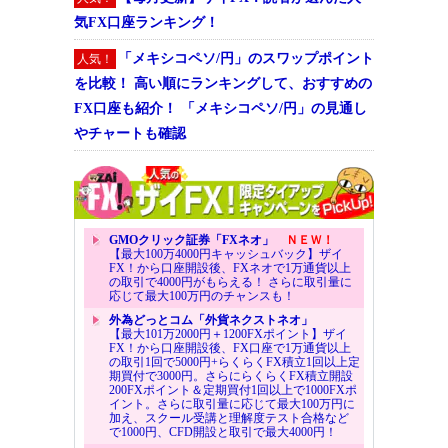
気FX口座ランキング！
「メキシコペソ/円」のスワップポイント
人気！
を比較！ 高い順にランキングして、おすすめの
FX口座も紹介！ 「メキシコペソ/円」の見通し
やチャートも確認
GMOクリック証券「FXネオ」
ＮＥＷ！
【最大100万4000円キャッシュバック】ザイ
FX！から口座開設後、FXネオで1万通貨以上
の取引で4000円がもらえる！ さらに取引量に
応じて最大100万円のチャンスも！
外為どっとコム「外貨ネクストネオ」
【最大101万2000円＋1200FXポイント】ザイ
FX！から口座開設後、FX口座で1万通貨以上
の取引1回で5000円+らくらくFX積立1回以上定
期買付で3000円。さらにらくらくFX積立開設
200FXポイント＆定期買付1回以上で1000FXポ
イント。さらに取引量に応じて最大100万円に
加え、スクール受講と理解度テスト合格など
で1000円、CFD開設と取引で最大4000円！