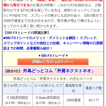
模から取引できる
のが最大の特徴！ これからFXを始める人、少額
取引ができるFX口座を探している方は、絶対にチェックしておき
たいFX会社です。スプレッドの狭さにも定評があり、1回の取引で
1000万通貨まで注文が出せるので、取引量が増えて稼げるように
なってからも長く使い続けられます。
【SBI FXトレードの関連記事】
■SBI FXトレードのメリット・デメリットを解説！ スプレッド、
スワップポイントなどの他社との比較、キャンペーン情報や口座開
設までの時間、必要書類も紹介！
▼SBI FXトレード▼
外為どっとコム「外貨ネクストネオ」
【総合3位】
外為どっとコム「外貨ネクストネオ」の主なスペック
米ドル/円 スプレッ
ユーロ/米ドル スプ
最低取引単
通貨ペア数
ド
レッド
位
0.2銭原則固定
0.3pips原則固定
1000通貨
42ペア
(9-27時・例外あり)
(9-27時・例外あり)