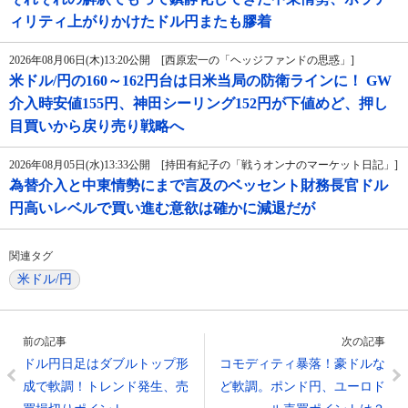
ィリティ上がりかけたドル円またも膠着
2026年08月06日(木)13:20公開 [西原宏一の「ヘッジファンドの思惑」]
米ドル/円の160～162円台は日米当局の防衛ラインに！ GW
介入時安値155円、神田シーリング152円が下値めど、押し
目買いから戻り売り戦略へ
2026年08月05日(水)13:33公開 [持田有紀子の「戦うオンナのマーケット日記」]
為替介入と中東情勢にまで言及のベッセント財務長官ドル
円高いレベルで買い進む意欲は確かに減退だが
関連タグ
米ドル/円
前の記事
次の記事
ドル円日足はダブルトップ形
コモディティ暴落！豪ドルな
成で軟調！トレンド発生、売
ど軟調。ポンド円、ユーロド