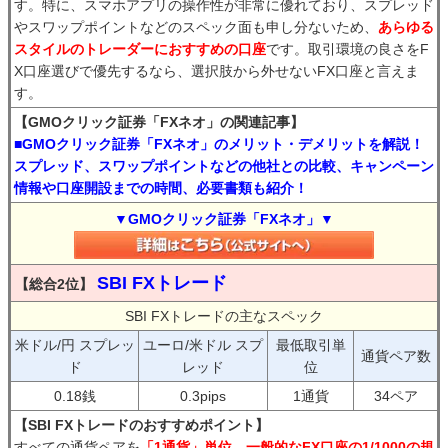
す。特に、スマホアプリの操作性が非常に優れており、スプレッド
やスワップポイントなどのスペック面も申し分ないため、
あらゆる
スタイルのトレーダーにおすすめの口座
です。取引環境の良さをF
X口座選びで優先するなら、選択肢から外せないFX口座と言えま
す。
【GMOクリック証券「FXネオ」の関連記事】
■GMOクリック証券「FXネオ」のメリット・デメリットを解説！
スプレッド、スワップポイントなどの他社との比較、キャンペーン
情報や口座開設までの時間、必要書類も紹介！
▼GMOクリック証券「FXネオ」▼
SBI FXトレード
【総合2位】
SBI FXトレードの主なスペック
米ドル/円 スプレッ
ユーロ/米ドル スプ
最低取引単
通貨ペア数
ド
レッド
位
0.18銭
0.3pips
1通貨
34ペア
【SBI FXトレードのおすすめポイント】
すべての通貨ペアを
「1通貨」単位、一般的なFX口座の1/1000の規