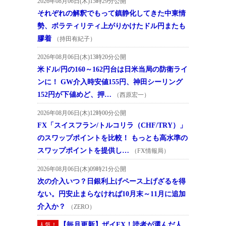
2026年08月06日(木)15時29分公開
それぞれの解釈でもって鎮静化してきた中東情
勢、ボラティリティ上がりかけたドル円またも
膠着
（持田有紀子）
2026年08月06日(木)13時20分公開
米ドル/円の160～162円台は日米当局の防衛ライ
ンに！ GW介入時安値155円、神田シーリング
152円が下値めど、押…
（西原宏一）
2026年08月06日(木)12時00分公開
FX「スイスフラン/トルコリラ（CHF/TRY）」
のスワップポイントを比較！ もっとも高水準の
スワップポイントを提供し…
（FX情報局）
2026年08月06日(木)09時21分公開
次の介入いつ？日銀利上げペース上げざるを得
ない。円安止まらなければ10月末～11月に追加
介入か？
（ZERO）
【毎月更新】ザイFX！読者が選んだ人
人気！