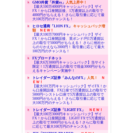
GMO外貨「外貨ex」
人気上昇中！
【最大100万4000円キャッシュバック】ザイ
FX！から口座開設後、1万通貨以上の取引で
4000円がもらえる！ さらに取引量に応じて最
大100万円のチャンスも！
ヒロセ通商「LION FX」
キャッシュバック増
額
ＮＥＷ！
【最大100万7000円キャッシュバック】ザイ
FX！から口座開設後、英ポンド/円1万通貨以
上の取引で5000円がもらえる！ さらに他社か
らのりかえなら2000円！ 取引量に応じて最大
100万円のチャンスも！
FXブロードネット
【最大6万3000円キャッシュバック】当サイト
限定！1万通貨以上の取引で現金3000円がもら
えるキャンペーン実施中！
トレイダーズ証券「みんなのFX」
人気！
Ｎ
ＥＷ！
【最大101万円キャッシュバック】ザイFX！か
ら口座開設後、FX口座で5万通貨以上の取引で
5000円+シストレ口座で5万通貨以上の取引で
5000円がもらえる！ さらに取引量に応じて最
大100万円のチャンスも！
トレイダーズ証券「LIGHT FX」
ＮＥＷ！
【最大100万3000円キャッシュバック】ザイ
FX！から口座開設後、LIGHT FXで5万通貨以
上の取引で3000円がもらえる！さらに取引量
に応じて最大100万円のチャンスも！