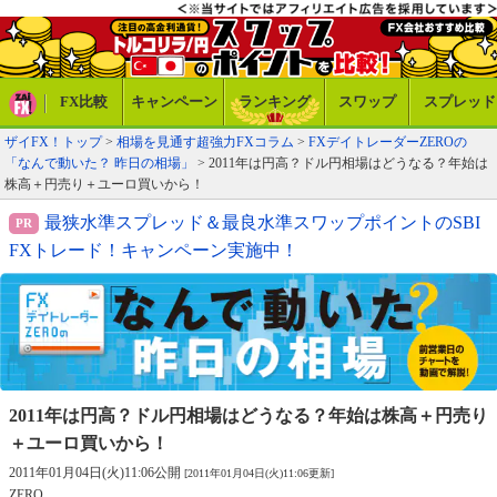
FX比較
キャンペーン
ランキング
スワップ
スプレッド
ザイFX！トップ
>
相場を見通す超強力FXコラム
>
FXデイトレーダーZEROの
「なんで動いた？ 昨日の相場」
> 2011年は円高？ドル円相場はどうなる？年始は
株高＋円売り＋ユーロ買いから！
最狭水準スプレッド＆最良水準スワップポイントのSBI
FXトレード！キャンペーン実施中！
2011年は円高？ドル円相場はどうなる？
年始は株高＋円売り
＋ユーロ買いから！
2011年01月04日(火)11:06公開
[2011年01月04日(火)11:06更新]
ZERO