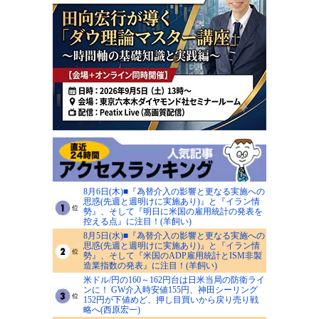
8月6日(木)■『為替介入の影響と更なる実施への
思惑(先週と週明けに実施あり)』と『イラン情
勢』、そして『明日に米国の雇用統計の発表を
控える点』に注目！(羊飼い)
8月5日(水)■『為替介入の影響と更なる実施への
思惑(先週と週明けに実施あり)』と『イラン情
勢』、そして『米国のADP雇用統計とISM非製
造業指数の発表』に注目！(羊飼い)
米ドル/円の160～162円台は日米当局の防衛ライ
ンに！ GW介入時安値155円、神田シーリング
152円が下値めど、押し目買いから戻り売り戦
略へ(西原宏一)