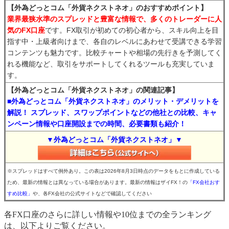
【外為どっとコム「外貨ネクストネオ」のおすすめポイント】
業界最狭水準のスプレッドと豊富な情報で、多くのトレーダーに人
気のFX口座
です。FX取引が初めての初心者から、スキル向上を目
指す中・上級者向けまで、各自のレベルにあわせて受講できる学習
コンテンツも魅力です。比較チャートや相場の先行きを予測してく
れる機能など、取引をサポートしてくれるツールも充実していま
す。
【外為どっとコム「外貨ネクストネオ」の関連記事】
■外為どっとコム「外貨ネクストネオ」のメリット・デメリットを
解説！ スプレッド、スワップポイントなどの他社との比較、キャ
ンペーン情報や口座開設までの時間、必要書類も紹介！
▼外為どっとコム「外貨ネクストネオ」▼
※スプレッドはすべて例外あり。この表は2026年8月3日時点のデータをもとに作成している
ため、最新の情報とは異なっている場合があります。最新の情報はザイFX！の
「FX会社おす
すめ比較」
や、各FX会社の公式サイトなどで確認してください
各FX口座のさらに詳しい情報や10位までの全ランキング
は、以下よりご覧ください。