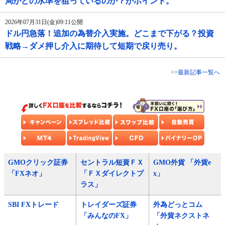
局がどの水準を狙っているのか？がポイント。
2026年07月31日(金)09:11公開
ドル円急落！追加の為替介入実施。どこまで下がる？投資
戦略→ダメ押し介入に期待して短期で戻り売り。
>>最新記事一覧へ
GMOクリック証券
セントラル短資ＦＸ
GMO外貨 「外貨e
「FXネオ」
「ＦＸダイレクトプ
x」
ラス」
SBI FXトレード
トレイダーズ証券
外為どっとコム
「みんなのFX」
「外貨ネクストネ