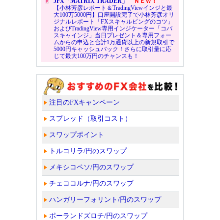
JFX「MATRIX TRADER」
ＮＥＷ！
【小林芳彦レポート＆TradingViewインジと最
大100万5000円】口座開設完了で小林芳彦オリ
ジナルレポート「FXスキャルピングのコツ」
およびTradingView専用インジケーター「コバ
スキャインジ」当日プレゼント＆専用フォー
ムからの申込と合計1万通貨以上の新規取引で
5000円キャッシュバック！さらに取引量に応
じて最大100万円のチャンスも！
注目のFXキャンペーン
スプレッド（取引コスト）
スワップポイント
トルコリラ/円のスワップ
メキシコペソ/円のスワップ
チェココルナ/円のスワップ
ハンガリーフォリント/円のスワップ
ポーランドズロチ/円のスワップ