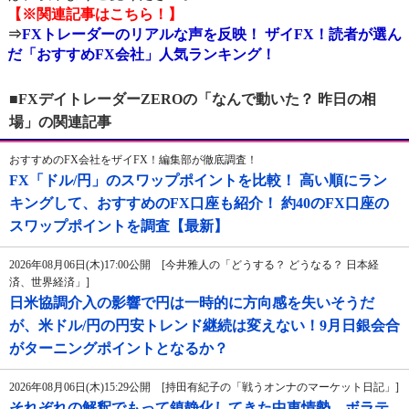
【※関連記事はこちら！】
⇒
FXトレーダーのリアルな声を反映！ ザイFX！読者が選ん
だ「おすすめFX会社」人気ランキング！
■FXデイトレーダーZEROの「なんで動いた？ 昨日の相
場」の関連記事
おすすめのFX会社をザイFX！編集部が徹底調査！
FX「ドル/円」のスワップポイントを比較！ 高い順にラン
キングして、おすすめのFX口座も紹介！ 約40のFX口座の
スワップポイントを調査【最新】
2026年08月06日(木)17:00公開 [今井雅人の「どうする？ どうなる？ 日本経
済、世界経済」]
日米協調介入の影響で円は一時的に方向感を失いそうだ
が、米ドル/円の円安トレンド継続は変えない！9月日銀会合
がターニングポイントとなるか？
2026年08月06日(木)15:29公開 [持田有紀子の「戦うオンナのマーケット日記」]
それぞれの解釈でもって鎮静化してきた中東情勢、ボラテ