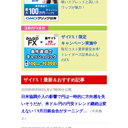
狭いスプレッドと高いス
ワップが魅力！
ザイFX！限定
キャンペーン実施中
取引コスト業界最安水準!
トレイダーズ証券みんな
のFX
ザイFX！最新＆おすすめ記事
2026年08月06日(木)17時00分公開
日米協調介入の影響で円は一時的に方向感を失
いそうだが、米ドル/円の円安トレンド継続は変
えない！9月日銀会合がターニング…
（今井雅
人）