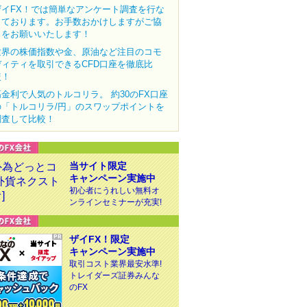
ザイFX！では簡単なアンケート調査を行な
っております。お手数おかけしますがご協
力をお願いいたします！
世界の株価指数や金、原油など注目のコモ
ディティを取引できるCFD口座を徹底比
較！
高金利で人気のトルコリラ。 約30のFX口座
の「トルコリラ/円」のスワップポイントを
調査して比較！
当サイト限定
キャンペーン実施中
初心者にうれしい無料オ
ンラインセミナーが充実!
ザイFX！限定
キャンペーン実施中
取引コスト業界最安水準!
トレイダーズ証券みんな
のFX