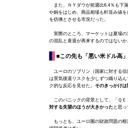
また、ＮＹダウが前週比6.4％も下
や銅をはじめ、商品相場も軒並み値を崩
を彷彿とさせる市況だった。
実際のところ、マーケットは夏場の
の混乱と衰退が再来するのではないか
■この先も
「悪い米ドル高
ユーロのソブリン（国家に対する信
は景気後退リスクを少しずつ織り込ん
ク的な反応を見せた。
そのきっかけは
このパニックの背景として、「ＱＥ
対する失望のほうが大きかった
と思っ
もっとも、ユーロ圏の財政問題の根