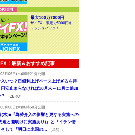
最大100万7000円
ザイFX！限定で5000円キ
ャッシュバック！
FX！最新＆おすすめ記事
年08月06日(木)09時21分公開
介入いつ？日銀利上げペース上げざるを得
円安止まらなければ10月末～11月に追加
か？
（ZERO）
年08月06日(木)06時50分公開
日(木)■『為替介入の影響と更なる実施への
(先週と週明けに実施あり)』と『イラン情
、そして『明日に米国の…
（羊飼い）