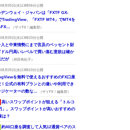
年08月05日(水)13時56分公開
デンウェイ・ジャパンは「FXTF GX-
TradingView、「FXTF MT4」でMT4を
FX…
（ザイFX！編集部）
年08月05日(水)13時33分公開
介入と中東情勢にまで言及のベッセント財
官ドル円高いレベルで買い進む意欲は確か
退だが
（持田有紀子）
年08月05日(水)13時10分公開
dingViewを無料で使えるおすすめのFX口座
較！公式の有料プランとの違いや利用でき
ンジケーターの数な…
（ザイFX！編集部）
高いスワップポイントが狙える「トルコ
/円」。スワップポイントが高いおすすめの
座は？
約40口座を調査して人気12通貨ペアのス