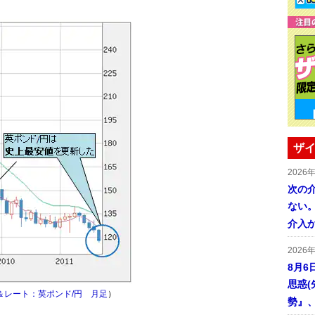
ザイ
2026
次の
ない。
介入
2026
8月6
思惑
＆レート：英ポンド/円 月足
）
勢』