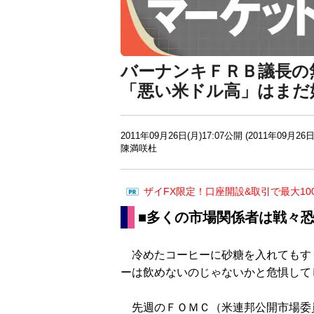
バーナンキＦＲＢ議長の
「悪い米ドル高」はまだ
2011年09月26日(月)17:07公開 (2011年09月26日
陳満咲杜
ザイFX限定！口座開設&取引で最大10
■多くの市場関係者は戦々
冷めたコーヒーに砂糖を入れてもす
ーは飲めないのじゃないかと危惧して
先週のＦＯＭＣ（米連邦公開市場委