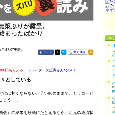
無策ぶりが露呈。
始まったばかり
(月)17:07更新)
シェア
優先登録
000円もらえる！
トレイダーズ証券みんなのFX
恐々としている
ぐには甘くならない。苦い味のままで、もうコーヒ
しまう──。
員会）の結果を砂糖にたとえるなら、足元の経済状