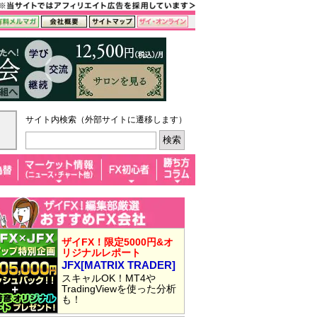
サイト内検索（外部サイトに遷移します）
ザイFX！限定5000円&オ
リジナルレポート
JFX[MATRIX TRADER]
スキャルOK！MT4や
TradingViewを使った分析
も！