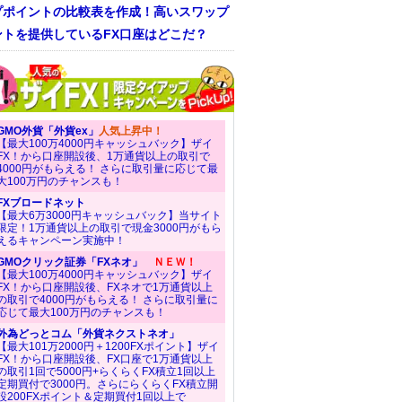
プポイントの比較表を作成！高いスワップ
ントを提供しているFX口座はどこだ？
GMO外貨「外貨ex」
人気上昇中！
【最大100万4000円キャッシュバック】ザイ
FX！から口座開設後、1万通貨以上の取引で
4000円がもらえる！ さらに取引量に応じて最
大100万円のチャンスも！
FXブロードネット
【最大6万3000円キャッシュバック】当サイト
限定！1万通貨以上の取引で現金3000円がもら
えるキャンペーン実施中！
GMOクリック証券「FXネオ」
ＮＥＷ！
【最大100万4000円キャッシュバック】ザイ
FX！から口座開設後、FXネオで1万通貨以上
の取引で4000円がもらえる！ さらに取引量に
応じて最大100万円のチャンスも！
外為どっとコム「外貨ネクストネオ」
【最大101万2000円＋1200FXポイント】ザイ
FX！から口座開設後、FX口座で1万通貨以上
の取引1回で5000円+らくらくFX積立1回以上
定期買付で3000円。さらにらくらくFX積立開
設200FXポイント＆定期買付1回以上で