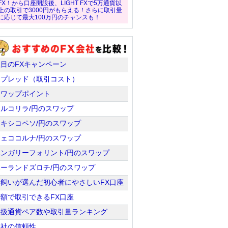
FX！から口座開設後、LIGHT FXで5万通貨以
上の取引で3000円がもらえる！さらに取引量
に応じて最大100万円のチャンスも！
注目のFXキャンペーン
スプレッド（取引コスト）
スワップポイント
トルコリラ/円のスワップ
メキシコペソ/円のスワップ
チェココルナ/円のスワップ
ハンガリーフォリント/円のスワップ
ポーランドズロチ/円のスワップ
羊飼いが選んだ初心者にやさしいFX口座
少額で取引できるFX口座
取扱通貨ペア数や取引量ランキング
会社の信頼性