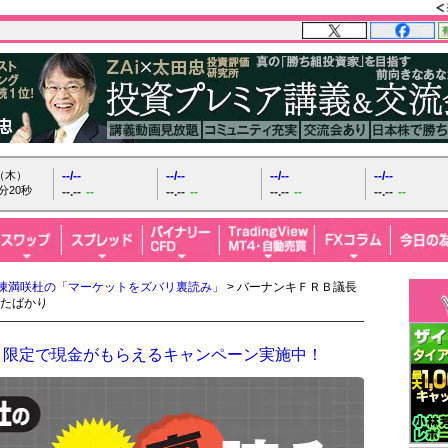
日（木）
--/--
--/--
--/--
--/--
分22秒
--.--
--
--.--
--
--.--
--
--.--
--
陳満咲杜の「マーケットをズバリ裏読み」
> バーナンキＦＲＢ議長
たばかり
！限定で現金がもらえるキャンペーン実施中！