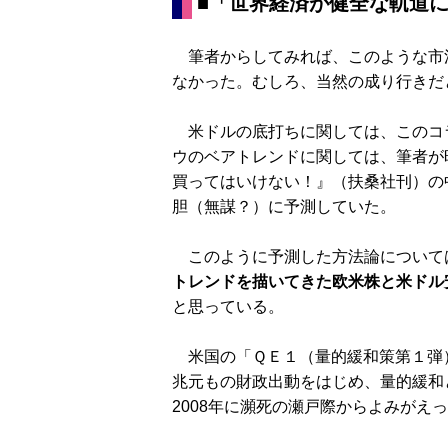
■
「世界経済が健全な軌道
筆者からしてみれば、このような市
なかった。むしろ、当然の成り行きだ
米ドルの底打ちに関しては、このコ
ウのベアトレンドに関しては、筆者が昨
買ってはいけない！』（扶桑社刊）の中
胆（無謀？）に予測していた。
このように予測した方法論について
トレンドを描いてきた欧米株と米ドル
と思っている。
米国の「ＱＥ１（量的緩和策第１弾
兆元もの財政出動をはじめ、量的緩和
2008年に瀕死の瀬戸際からよみがえ