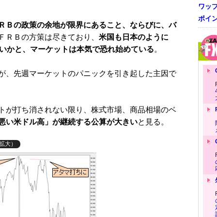
ワッ
ポイ
ＲＢの政策の余地が限界にあること、ならびに、バ
ＦＲＢの方策は尽きており、
米国も日本のように
ないかと、マーケットは本気で恐れ始めている
。
が、先週マーケットのパニックを引き起した主因で
トが打ち消されない限り、株式市場、商品相場のベ
悪い米ドル高」が継続する公算が大きい
と見る。
拡大）