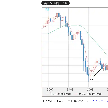
英ポンド/円 月足
（リアルタイムチャートはこちら →
ＦＸチャート