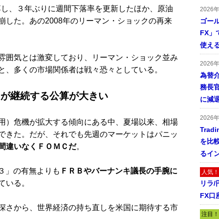
落し、３年ぶりに週間下落率を更新したほか、原油
2026
した。あの2008年のリーマン・ショックの再来
ゴール
FX」で
使える
雰囲気とは激変しており、リーマン・ショック並み
2026
と、多くの市場関係者は戦々恐々としている。
為替
務長
」が継続する公算が大きい
に減
2026
用）危機が拡大する傾向にある中、夏場以来、相場
Tra
できた。だが、それでも先週のマーケットはパニッ
を比
間違いなくＦＯＭＣだ
。
るイ
３」の有無よりも
ＦＲＢやバーナンキ議長の手腕に
人気！
ている。
リラ
FX口
深さから、世界経済の持ち直しを米国に期待する市
注目！