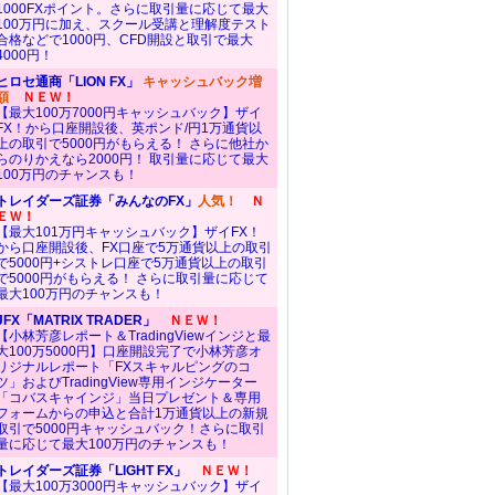
1000FXポイント。さらに取引量に応じて最大
100万円に加え、スクール受講と理解度テスト
合格などで1000円、CFD開設と取引で最大
4000円！
ヒロセ通商「LION FX」
キャッシュバック増
額
ＮＥＷ！
【最大100万7000円キャッシュバック】ザイ
FX！から口座開設後、英ポンド/円1万通貨以
上の取引で5000円がもらえる！ さらに他社か
らのりかえなら2000円！ 取引量に応じて最大
100万円のチャンスも！
トレイダーズ証券「みんなのFX」
人気！
Ｎ
ＥＷ！
【最大101万円キャッシュバック】ザイFX！
から口座開設後、FX口座で5万通貨以上の取引
で5000円+シストレ口座で5万通貨以上の取引
で5000円がもらえる！ さらに取引量に応じて
最大100万円のチャンスも！
JFX「MATRIX TRADER」
ＮＥＷ！
【小林芳彦レポート＆TradingViewインジと最
大100万5000円】口座開設完了で小林芳彦オ
リジナルレポート「FXスキャルピングのコ
ツ」およびTradingView専用インジケーター
「コバスキャインジ」当日プレゼント＆専用
フォームからの申込と合計1万通貨以上の新規
取引で5000円キャッシュバック！さらに取引
量に応じて最大100万円のチャンスも！
トレイダーズ証券「LIGHT FX」
ＮＥＷ！
【最大100万3000円キャッシュバック】ザイ