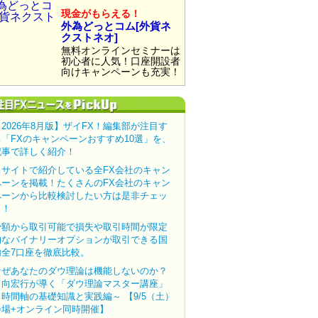
現金がもらえる！
外為どっとコム[外貨ネ
クストネオ]
無料オンラインセミナーは
初心者に人気！口座開設者
向けキャンペーンも充実！
【2026年8月版】ザイFX！編集部が注目す
る「FXのキャンペーンおすすめ10選」を、
記事で詳しく紹介！
当サイトで紹介している全FX会社のキャン
ペーンを掲載！たくさんのFX会社のキャン
ペーンから比較検討したい方は是非チェッ
ク！
少額から取引可能で損失や取引時間が限定
的なバイナリーオプションが取引できる国
内全7口座を徹底比較。
なぜあなたのダウ理論は機能しないのか？
田向宏行が導く「ダウ理論マスター講座」
～時間軸の基礎知識と実践編～ 【9/5（土）
会場+オンライン同時開催】