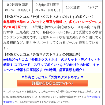
0.2銭原則固定
0.3pips原則固定
1000通貨
42ペア
(9-27時・例外あり)
(9-27時・例外あり)
【外為どっとコム「外貨ネクストネオ」のおすすめポイント】
業界最狭水準のスプレッドと豊富な情報で、多くのトレーダーに人
気のFX口座
です。FX取引が初めての初心者から、スキル向上を目
指す中・上級者向けまで、各自のレベルにあわせて受講できる学習
コンテンツも魅力です。比較チャートや相場の先行きを予測してく
れる機能など、取引をサポートしてくれるツールも充実していま
す。
【外為どっとコム「外貨ネクストネオ」の関連記事】
■外為どっとコム「外貨ネクストネオ」のメリット・デメリットを
解説！ スプレッド、スワップポイントなどの他社との比較、キャ
ンペーン情報や口座開設までの時間、必要書類も紹介！
▼外為どっとコム「外貨ネクストネオ」▼
※スプレッドはすべて例外あり。この表は2026年8月3日時点のデータをもとに作成している
ため、最新の情報とは異なっている場合があります。最新の情報はザイFX！の
「FX会社おす
すめ比較」
や、各FX会社の公式サイトなどで確認してください