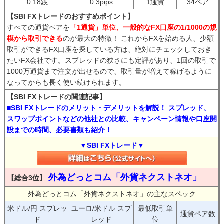
0.18銭
0.3pips
1通貨
34ペア
【SBI FXトレードのおすすめポイント】
すべての通貨ペアを
「1通貨」単位、一般的なFX口座の1/1000の規
模から取引できる
のが最大の特徴！ これからFXを始める人、少額
取引ができるFX口座を探している方は、絶対にチェックしておき
たいFX会社です。スプレッドの狭さにも定評があり、1回の取引で
1000万通貨まで注文が出せるので、取引量が増えて稼げるように
なってからも長く使い続けられます。
【SBI FXトレードの関連記事】
■SBI FXトレードのメリット・デメリットを解説！ スプレッド、
スワップポイントなどの他社との比較、キャンペーン情報や口座開
設までの時間、必要書類も紹介！
▼SBI FXトレード▼
外為どっとコム「外貨ネクストネオ」
【総合3位】
外為どっとコム「外貨ネクストネオ」の主なスペック
米ドル/円 スプレッ
ユーロ/米ドル スプ
最低取引単
通貨ペア数
ド
レッド
位