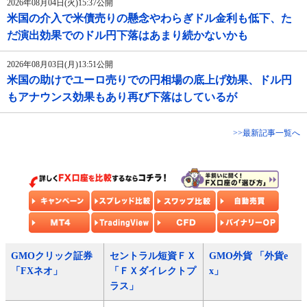
2026年08月04日(火)15:37公開
米国の介入で米債売りの懸念やわらぎドル金利も低下、た
だ演出効果でのドル円下落はあまり続かないかも
2026年08月03日(月)13:51公開
米国の助けでユーロ売りでの円相場の底上げ効果、ドル円
もアナウンス効果もあり再び下落はしているが
>>最新記事一覧へ
GMOクリック証券
セントラル短資ＦＸ
GMO外貨 「外貨e
「FXネオ」
「ＦＸダイレクトプ
x」
ラス」