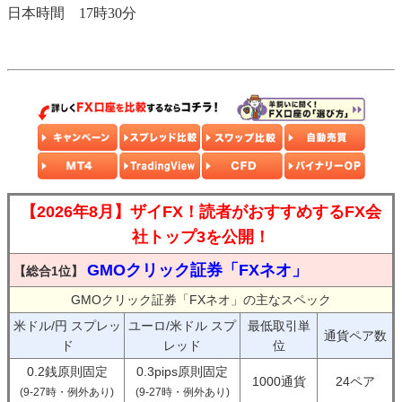
日本時間 17時30分
【2026年8月】ザイFX！読者がおすすめするFX会
社トップ3を公開！
GMOクリック証券「FXネオ」
【総合1位】
GMOクリック証券「FXネオ」の主なスペック
米ドル/円 スプレッ
ユーロ/米ドル スプ
最低取引単
通貨ペア数
ド
レッド
位
0.2銭原則固定
0.3pips原則固定
1000通貨
24ペア
(9-27時・例外あり)
(9-27時・例外あり)