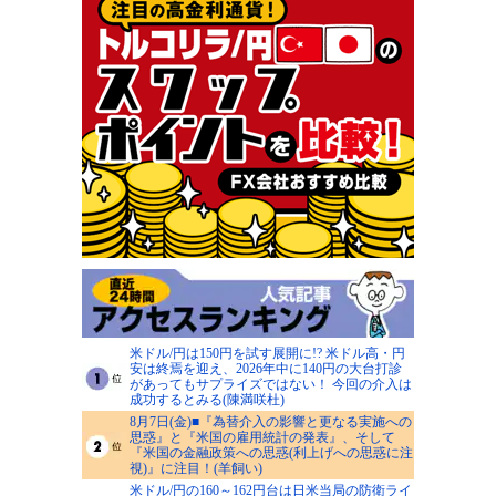
米ドル/円は150円を試す展開に!? 米ドル高・円
安は終焉を迎え、2026年中に140円の大台打診
があってもサプライズではない！ 今回の介入は
成功するとみる(陳満咲杜)
8月7日(金)■『為替介入の影響と更なる実施への
思惑』と『米国の雇用統計の発表』、そして
『米国の金融政策への思惑(利上げへの思惑に注
視)』に注目！(羊飼い)
米ドル/円の160～162円台は日米当局の防衛ライ