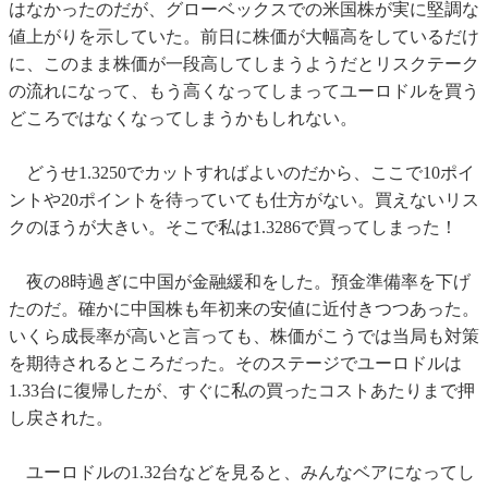
はなかったのだが、グローベックスでの米国株が実に堅調な
値上がりを示していた。前日に株価が大幅高をしているだけ
に、このまま株価が一段高してしまうようだとリスクテーク
の流れになって、もう高くなってしまってユーロドルを買う
どころではなくなってしまうかもしれない。
どうせ1.3250でカットすればよいのだから、ここで10ポイ
ントや20ポイントを待っていても仕方がない。買えないリス
クのほうが大きい。そこで私は1.3286で買ってしまった！
夜の8時過ぎに中国が金融緩和をした。預金準備率を下げ
たのだ。確かに中国株も年初来の安値に近付きつつあった。
いくら成長率が高いと言っても、株価がこうでは当局も対策
を期待されるところだった。そのステージでユーロドルは
1.33台に復帰したが、すぐに私の買ったコストあたりまで押
し戻された。
ユーロドルの1.32台などを見ると、みんなベアになってし