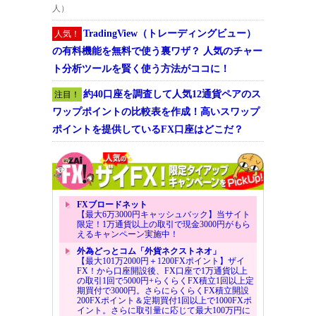
人）
TradingView（トレーディングビュー）
人気！
の有料機能を無料で使う裏ワザ？ 人気のチャー
ト分析ツールを賢く使う方法がココに！
約40口座を調査して人気12通貨ペアのス
注目！
ワップポイントの比較表を作成！高いスワップ
ポイントを提供しているFX口座はどこだ？
FXブロードネット
【最大6万3000円キャッシュバック】当サイト
限定！1万通貨以上の取引で現金3000円がもら
えるキャンペーン実施中！
外為どっとコム「外貨ネクストネオ」
【最大101万2000円＋1200FXポイント】ザイ
FX！から口座開設後、FX口座で1万通貨以上
の取引1回で5000円+らくらくFX積立1回以上定
期買付で3000円。さらにらくらくFX積立開設
200FXポイント＆定期買付1回以上で1000FXポ
イント。さらに取引量に応じて最大100万円に