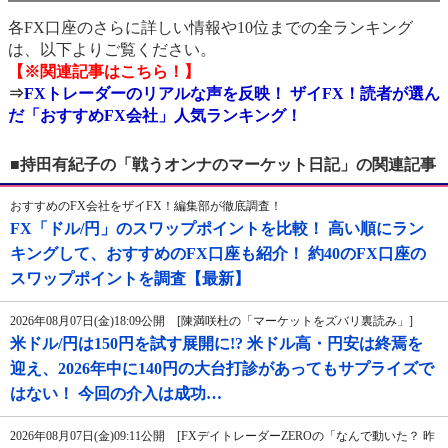
各FX口座のさらに詳しい情報や10位までの全ランキング
は、以下よりご覧ください。
【※関連記事はこちら！】
⇒
FXトレーダーのリアルな声を反映！ ザイFX！読者が選ん
だ「おすすめFX会社」人気ランキング！
■持田有紀子の「戦うオンナのマーケット日記」の関連記事
おすすめのFX会社をザイFX！編集部が徹底調査！
FX「ドル/円」のスワップポイントを比較！ 高い順にラン
キングして、おすすめのFX口座も紹介！ 約40のFX口座の
スワップポイントを調査【最新】
2026年08月07日(金)18:09公開 [陳満咲杜の「マーケットをズバリ裏読み」]
米ドル/円は150円を試す展開に!? 米ドル高・円安は終焉を
迎え、2026年中に140円の大台打診があってもサプライズで
はない！ 今回の介入は成功…
2026年08月07日(金)09:11公開 [FXデイトレーダーZEROの「なんで動いた？ 昨