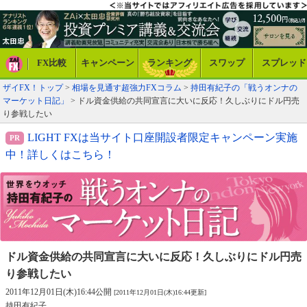
FX比較
キャンペーン
ランキング
スワップ
スプレッド
ザイFX！トップ
>
相場を見通す超強力FXコラム
>
持田有紀子の「戦うオンナの
マーケット日記」
> ドル資金供給の共同宣言に大いに反応！久しぶりにドル円売
り参戦したい
LIGHT FXは当サイト口座開設者限定キャンペーン実施
中！詳しくはこちら！
ドル資金供給の共同宣言に大いに反応！
久しぶりにドル円売
り参戦したい
2011年12月01日(木)16:44公開
[2011年12月01日(木)16:44更新]
持田有紀子