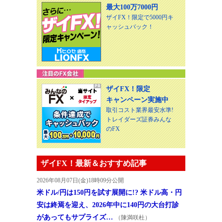
最大100万7000円
ザイFX！限定で5000円キ
ャッシュバック！
ザイFX！限定
キャンペーン実施中
取引コスト業界最安水準!
トレイダーズ証券みんな
のFX
ザイFX！最新＆おすすめ記事
2026年08月07日(金)18時09分公開
米ドル/円は150円を試す展開に!? 米ドル高・円
安は終焉を迎え、2026年中に140円の大台打診
があってもサプライズ…
（陳満咲杜）