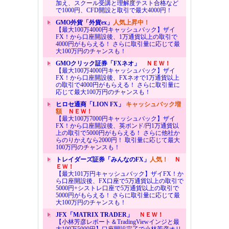
加え、スクール受講と理解度テスト合格など
で1000円、CFD開設と取引で最大4000円！
GMO外貨「外貨ex」
人気上昇中！
【最大100万4000円キャッシュバック】ザイ
FX！から口座開設後、1万通貨以上の取引で
4000円がもらえる！ さらに取引量に応じて最
大100万円のチャンスも！
GMOクリック証券「FXネオ」
ＮＥＷ！
【最大100万4000円キャッシュバック】ザイ
FX！から口座開設後、FXネオで1万通貨以上
の取引で4000円がもらえる！ さらに取引量に
応じて最大100万円のチャンスも！
ヒロセ通商「LION FX」
キャッシュバック増
額
ＮＥＷ！
【最大100万7000円キャッシュバック】ザイ
FX！から口座開設後、英ポンド/円1万通貨以
上の取引で5000円がもらえる！ さらに他社か
らのりかえなら2000円！ 取引量に応じて最大
100万円のチャンスも！
トレイダーズ証券「みんなのFX」
人気！
Ｎ
ＥＷ！
【最大101万円キャッシュバック】ザイFX！か
ら口座開設後、FX口座で5万通貨以上の取引で
5000円+シストレ口座で5万通貨以上の取引で
5000円がもらえる！ さらに取引量に応じて最
大100万円のチャンスも！
JFX「MATRIX TRADER」
ＮＥＷ！
【小林芳彦レポート＆TradingViewインジと最
大100万5000円】口座開設完了で小林芳彦オリ