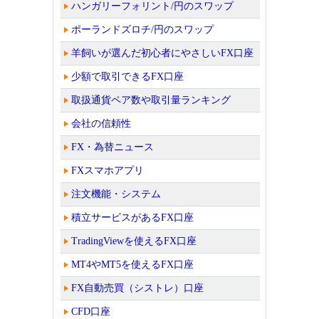
ハンガリーフォリント/円のスワップ
ポーランドズロチ/円のスワップ
羊飼いが選んだ初心者にやさしいFX口座
少額で取引できるFX口座
取扱通貨ペア数や取引量ランキング
会社の信頼性
FX・為替ニュース
FXスマホアプリ
注文機能・システム
積立サービスがあるFX口座
TradingViewを使えるFX口座
MT4やMT5を使えるFX口座
FX自動売買（シストレ）口座
CFD口座