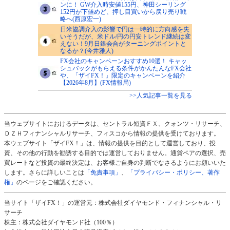
ンに！ GW介入時安値155円、神田シーリング
152円が下値めど、押し目買いから戻り売り戦
略へ(西原宏一)
日米協調介入の影響で円は一時的に方向感を失
いそうだが、米ドル/円の円安トレンド継続は変
えない！9月日銀会合がターニングポイントと
なるか？(今井雅人)
FX会社のキャンペーンおすすめ10選！ キャッ
シュバックがもらえる条件がかんたんなFX会社
や、「ザイFX！」限定のキャンペーンを紹介
【2026年8月】(FX情報局)
>>人気記事一覧を見る
当ウェブサイトにおけるデータは、セントラル短資ＦＸ、クォンツ・リサーチ、
ＤＺＨフィナンシャルリサーチ、フィスコから情報の提供を受けております。
本ウェブサイト「ザイFX！」は、情報の提供を目的として運営しており、投
資、その他の行動を勧誘する目的では運営しておりません。通貨ペアの選択、売
買レートなど投資の最終決定は、お客様ご自身の判断でなさるようにお願いいた
します。さらに詳しいことは
「免責事項」
、
「プライバシー・ポリシー、著作
権」
のページをご確認ください。
当サイト「ザイFX！」の運営元：株式会社ダイヤモンド・フィナンシャル・リ
サーチ
株主：株式会社ダイヤモンド社（100％）