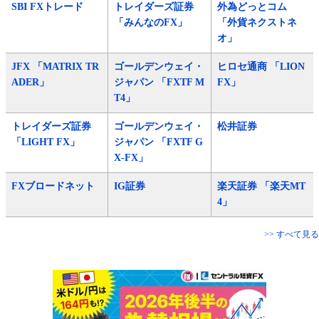
SBI FXトレード
トレイダーズ証券
外為どっとコム
「みんなのFX」
「外貨ネクストネ
オ」
JFX 「MATRIX TR
ゴールデンウェイ・
ヒロセ通商 「LION
ADER」
ジャパン 「FXTF M
FX」
T4」
トレイダーズ証券
ゴールデンウェイ・
松井証券
「LIGHT FX」
ジャパン 「FXTF G
X-FX」
FXブロードネット
IG証券
楽天証券 「楽天MT
4」
>> すべて見る