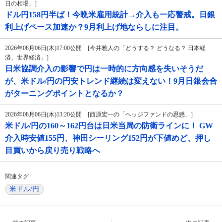
日の相場」]
ドル円158円半ば！今晩米雇用統計→介入も一応警戒。日銀
利上げペース加速か？9月利上げ地ならしに注目。
2026年08月06日(木)17:00公開 [今井雅人の「どうする？ どうなる？ 日本経
済、世界経済」]
日米協調介入の影響で円は一時的に方向感を失いそうだ
が、米ドル/円の円安トレンド継続は変えない！9月日銀会合
がターニングポイントとなるか？
2026年08月06日(木)13:20公開 [西原宏一の「ヘッジファンドの思惑」]
米ドル/円の160～162円台は日米当局の防衛ラインに！ GW
介入時安値155円、神田シーリング152円が下値めど、押し
目買いから戻り売り戦略へ
関連タグ
米ドル/円