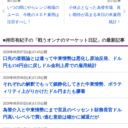
前の記事
次の記事
いつの間にやらレンジ相場の
小休止となった為替市場、良
ユーロ、今晩のＡＤＰ雇用は
い期待が高まる本日の米雇用
注目すべし！
統計！
■持田有紀子の「戦うオンナのマーケット日記」の最新記事
2026年08月07日(金)15:43公開
口先の楽観論とは違って中東情勢は悪化し原油反発、ドル
円も158円台に戻しドル金利上昇での雇用統計
2026年08月06日(木)15:29公開
それぞれの解釈でもって鎮静化してきた中東情勢、ボラテ
ィリティ上がりかけたドル円またも膠着
2026年08月05日(水)13:33公開
為替介入と中東情勢にまで言及のベッセント財務長官ドル
円高いレベルで買い進む意欲は確かに減退だが