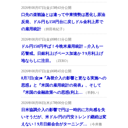
2026年08月07日(金)15時43分公開
口先の楽観論とは違って中東情勢は悪化し原油
反発、ドル円も158円台に戻しドル金利上昇で
の雇用統計
（持田有紀子）
2026年08月07日(金)09時11分公開
ドル円158円半ば！今晩米雇用統計→介入も一
応警戒。日銀利上げペース加速か？9月利上げ
地ならしに注目。
（ZERO）
2026年08月07日(金)06時45分公開
8月7日(金)■『為替介入の影響と更なる実施への
思惑』と『米国の雇用統計の発表』、そして
『米国の金融政策への思惑(利上…
（羊飼い）
2026年08月06日(木)17時00分公開
日米協調介入の影響で円は一時的に方向感を失
いそうだが、米ドル/円の円安トレンド継続は変
えない！9月日銀会合がターニング…
（今井雅