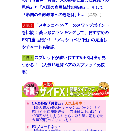
8月7日(金)■『為替介入の影響と更なる実施への
思惑』と『米国の雇用統計の発表』、そして
『米国の金融政策への思惑(利上…
（羊飼い）
「メキシコペソ/円」のスワップポイント
人気！
を比較！ 高い順にランキングして、おすすめの
FX口座も紹介！ 「メキシコペソ/円」の見通し
やチャートも確認
スプレッドが狭いおすすめFX口座が見
注目！
つかる！ 【人気13通貨ペアのスプレッド比較
表】
GMO外貨「外貨ex」
人気上昇中！
【最大100万4000円キャッシュバック】ザイ
FX！から口座開設後、1万通貨以上の取引で
4000円がもらえる！ さらに取引量に応じて最
大100万円のチャンスも！
FXブロードネット
【最大6万3000円キャッシュバック】当サイト