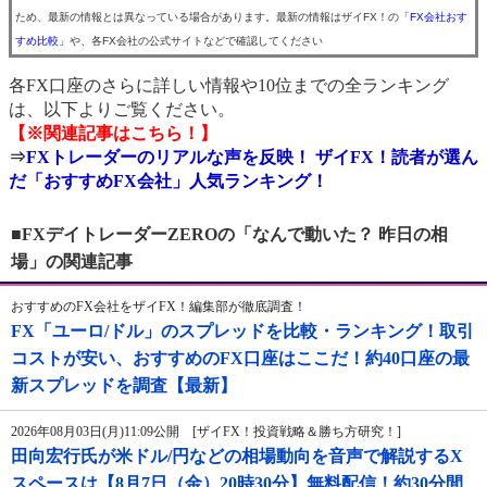
ため、最新の情報とは異なっている場合があります。最新の情報はザイFX！の
「FX会社おす
すめ比較」
や、各FX会社の公式サイトなどで確認してください
各FX口座のさらに詳しい情報や10位までの全ランキング
は、以下よりご覧ください。
【※関連記事はこちら！】
⇒
FXトレーダーのリアルな声を反映！ ザイFX！読者が選ん
だ「おすすめFX会社」人気ランキング！
■FXデイトレーダーZEROの「なんで動いた？ 昨日の相
場」の関連記事
おすすめのFX会社をザイFX！編集部が徹底調査！
FX「ユーロ/ドル」のスプレッドを比較・ランキング！取引
コストが安い、おすすめのFX口座はここだ！約40口座の最
新スプレッドを調査【最新】
2026年08月03日(月)11:09公開 [ザイFX！投資戦略＆勝ち方研究！]
田向宏行氏が米ドル/円などの相場動向を音声で解説するX
スペースは【8月7日（金）20時30分】無料配信！約30分間