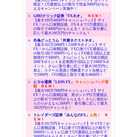
限定！1万通貨以上の取引で現金3000円がもら
えるキャンペーン実施中！
GMOクリック証券「FXネオ」
ＮＥＷ！
【最大100万4000円キャッシュバック】ザイ
FX！から口座開設後、FXネオで1万通貨以上
の取引で4000円がもらえる！ さらに取引量に
応じて最大100万円のチャンスも！
外為どっとコム「外貨ネクストネオ」
【最大101万2000円＋1200FXポイント】ザイ
FX！から口座開設後、FX口座で1万通貨以上
の取引1回で5000円+らくらくFX積立1回以上定
期買付で3000円。さらにらくらくFX積立開設
200FXポイント＆定期買付1回以上で1000FXポ
イント。さらに取引量に応じて最大100万円に
加え、スクール受講と理解度テスト合格など
で1000円、CFD開設と取引で最大4000円！
ヒロセ通商「LION FX」
キャッシュバック増
額
ＮＥＷ！
【最大100万7000円キャッシュバック】ザイ
FX！から口座開設後、英ポンド/円1万通貨以
上の取引で5000円がもらえる！ さらに他社か
らのりかえなら2000円！ 取引量に応じて最大
100万円のチャンスも！
トレイダーズ証券「みんなのFX」
人気！
Ｎ
ＥＷ！
【最大101万円キャッシュバック】ザイFX！か
ら口座開設後、FX口座で5万通貨以上の取引で
5000円+シストレ口座で5万通貨以上の取引で
5000円がもらえる！ さらに取引量に応じて最