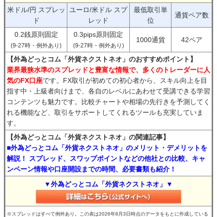
米ドル/円 スプレッ
ユーロ/米ドル スプ
最低取引単
通貨ペア数
ド
レッド
位
0.2銭原則固定
0.3pips原則固定
1000通貨
42ペア
(9-27時・例外あり)
(9-27時・例外あり)
【外為どっとコム「外貨ネクストネオ」のおすすめポイント】
業界最狭水準のスプレッドと豊富な情報で、多くのトレーダーに人
気のFX口座
です。FX取引が初めての初心者から、スキル向上を目
指す中・上級者向けまで、各自のレベルにあわせて受講できる学習
コンテンツも魅力です。比較チャートや相場の先行きを予測してく
れる機能など、取引をサポートしてくれるツールも充実していま
す。
【外為どっとコム「外貨ネクストネオ」の関連記事】
■外為どっとコム「外貨ネクストネオ」のメリット・デメリットを
解説！ スプレッド、スワップポイントなどの他社との比較、キャ
ンペーン情報や口座開設までの時間、必要書類も紹介！
▼外為どっとコム「外貨ネクストネオ」▼
※スプレッドはすべて例外あり。この表は2026年8月3日時点のデータをもとに作成している