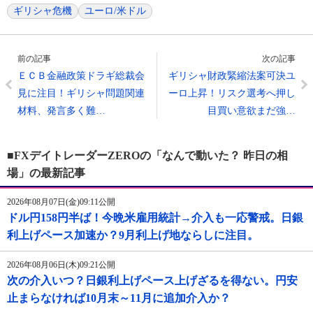
ギリシャ危機
ユーロ/米ドル
前の記事
次の記事
ＥＣＢ金融政策ドラギ総裁会
ギリシャ財政緊縮法案可決ユ
見に注目！ギリシャ問題関連
ーロ上昇！リスク選考へ押し
材料、発言多く難…
目買い意欲まだ強…
■FXデイトレーダーZEROの「なんで動いた？ 昨日の相
場」の最新記事
2026年08月07日(金)09:11公開
ドル円158円半ば！今晩米雇用統計→介入も一応警戒。日銀
利上げペース加速か？9月利上げ地ならしに注目。
2026年08月06日(木)09:21公開
次の介入いつ？日銀利上げペース上げざるを得ない。円安
止まらなければ10月末～11月に追加介入か？