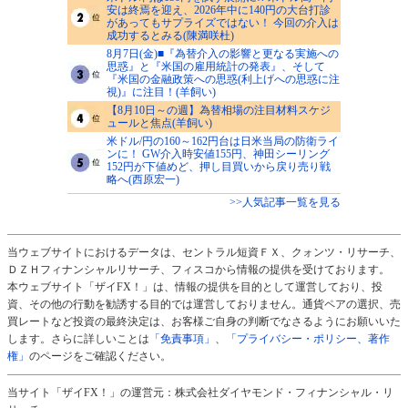
安は終焉を迎え、2026年中に140円の大台打診
があってもサプライズではない！ 今回の介入は
成功するとみる(陳満咲杜)
8月7日(金)■『為替介入の影響と更なる実施への
思惑』と『米国の雇用統計の発表』、そして
『米国の金融政策への思惑(利上げへの思惑に注
視)』に注目！(羊飼い)
【8月10日～の週】為替相場の注目材料スケジ
ュールと焦点(羊飼い)
米ドル/円の160～162円台は日米当局の防衛ライ
ンに！ GW介入時安値155円、神田シーリング
152円が下値めど、押し目買いから戻り売り戦
略へ(西原宏一)
>>人気記事一覧を見る
当ウェブサイトにおけるデータは、セントラル短資ＦＸ、クォンツ・リサーチ、
ＤＺＨフィナンシャルリサーチ、フィスコから情報の提供を受けております。
本ウェブサイト「ザイFX！」は、情報の提供を目的として運営しており、投
資、その他の行動を勧誘する目的では運営しておりません。通貨ペアの選択、売
買レートなど投資の最終決定は、お客様ご自身の判断でなさるようにお願いいた
します。さらに詳しいことは
「免責事項」
、
「プライバシー・ポリシー、著作
権」
のページをご確認ください。
当サイト「ザイFX！」の運営元：株式会社ダイヤモンド・フィナンシャル・リ