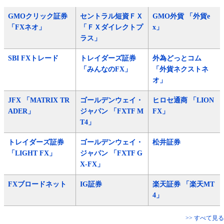
GMOクリック証券
セントラル短資ＦＸ
GMO外貨 「外貨e
「FXネオ」
「ＦＸダイレクトプ
x」
ラス」
SBI FXトレード
トレイダーズ証券
外為どっとコム
「みんなのFX」
「外貨ネクストネ
オ」
JFX 「MATRIX TR
ゴールデンウェイ・
ヒロセ通商 「LION
ADER」
ジャパン 「FXTF M
FX」
T4」
トレイダーズ証券
ゴールデンウェイ・
松井証券
「LIGHT FX」
ジャパン 「FXTF G
X-FX」
FXブロードネット
IG証券
楽天証券 「楽天MT
4」
>> すべて見る