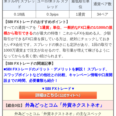
米ドル/円 スプレッ
ユーロ/米ドル スプ
最低取引単
通貨ペア数
ド
レッド
位
0.18銭
0.3pips
1通貨
34ペア
【SBI FXトレードのおすすめポイント】
すべての通貨ペアを
「1通貨」単位、一般的なFX口座の1/1000の規
模から取引できる
のが最大の特徴！ これからFXを始める人、少額
取引ができるFX口座を探している方は、絶対にチェックしておき
たいFX会社です。スプレッドの狭さにも定評があり、1回の取引で
1000万通貨まで注文が出せるので、取引量が増えて稼げるように
なってからも長く使い続けられます。
【SBI FXトレードの関連記事】
■SBI FXトレードのメリット・デメリットを解説！ スプレッド、
スワップポイントなどの他社との比較、キャンペーン情報や口座開
設までの時間、必要書類も紹介！
▼SBI FXトレード▼
外為どっとコム「外貨ネクストネオ」
【総合3位】
外為どっとコム「外貨ネクストネオ」の主なスペック