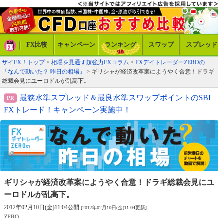
FX比較
キャンペーン
ランキング
スワップ
スプレッド
ザイFX！トップ
>
相場を見通す超強力FXコラム
>
FXデイトレーダーZEROの
「なんで動いた？ 昨日の相場」
> ギリシャが経済改革案にようやく合意！ドラギ
総裁会見にユーロドルが乱高下。
最狭水準スプレッド＆最良水準スワップポイントのSBI
FXトレード！キャンペーン実施中！
ギリシャが経済改革案にようやく合意！
ドラギ総裁会見にユ
ーロドルが乱高下。
2012年02月10日(金)11:04公開
[2012年02月10日(金)11:04更新]
ZERO