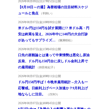
2026年08月09日(日)17時52分公開
【8月10日～の週】為替相場の注目材料スケジ
ュールと焦点
（羊飼い）
2026年08月07日(金)18時09分公開
米ドル/円は150円を試す展開に!? 米ドル高・円
安は終焉を迎え、2026年中に140円の大台打診
があってもサプライズ…
（陳満咲杜）
2026年08月07日(金)15時43分公開
口先の楽観論とは違って中東情勢は悪化し原油
反発、ドル円も158円台に戻しドル金利上昇で
の雇用統計
（持田有紀子）
2026年08月07日(金)09時11分公開
ドル円158円半ば！今晩米雇用統計→介入も一
応警戒。日銀利上げペース加速か？9月利上げ
地ならしに注目。
（ZERO）
2026年08月07日(金)06時45分公開