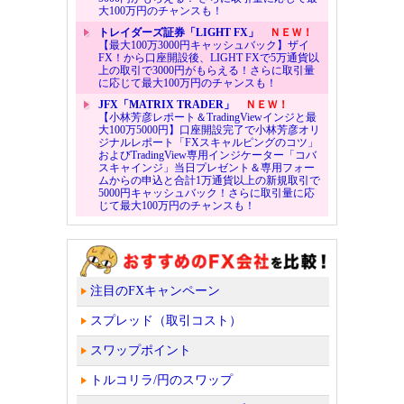
大100万円のチャンスも！
トレイダーズ証券「LIGHT FX」
ＮＥＷ！
【最大100万3000円キャッシュバック】ザイ
FX！から口座開設後、LIGHT FXで5万通貨以
上の取引で3000円がもらえる！さらに取引量
に応じて最大100万円のチャンスも！
JFX「MATRIX TRADER」
ＮＥＷ！
【小林芳彦レポート＆TradingViewインジと最
大100万5000円】口座開設完了で小林芳彦オリ
ジナルレポート「FXスキャルピングのコツ」
およびTradingView専用インジケーター「コバ
スキャインジ」当日プレゼント＆専用フォー
ムからの申込と合計1万通貨以上の新規取引で
5000円キャッシュバック！さらに取引量に応
じて最大100万円のチャンスも！
注目のFXキャンペーン
スプレッド（取引コスト）
スワップポイント
トルコリラ/円のスワップ