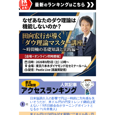
日米協調介入の影響で円は一時的に方向感を失
いそうだが、米ドル/円の円安トレンド継続は変
えない！9月日銀会合がターニングポイントと
なるか？(今井雅人)
米ドル/円は150円を試す展開に!? 米ドル高・円