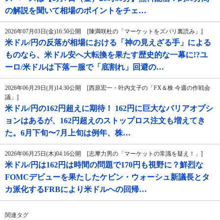
の解説を聞いて相場のポイントをチェ…
2026年07月03日(金)16:50公開 [陳満咲杜の「マーケットをズバリ裏読み」]
米ドル/円の反落が相場における「神の見えざる手」による
ものなら、米ドル安へ大転換を果たす歴史的な一幕に!?ユ
ーロ/米ドルは下落一服で「底割れ」回避の…
2026年06月29日(月)14:30公開 [西原宏一・叶内文子の「FX＆株 今週の作戦会
議」]
米ドル/円の162円超えに期待！ 162円に巨大なバリアオプシ
ョンはあるが、162円超えのストップロス注文も増えてき
た。6月下旬〜7月上旬は例年、株…
2026年06月25日(木)04:16公開 [志摩力男の「マーケットの常識を疑え！」]
米ドル/円は162円は時間の問題で170円も視野に？鮮烈な
FOMCデビューを果たしたケビン・ウォーシュ新議長とタ
カ派化するFRBにより米ドルへの回帰…
関連タグ