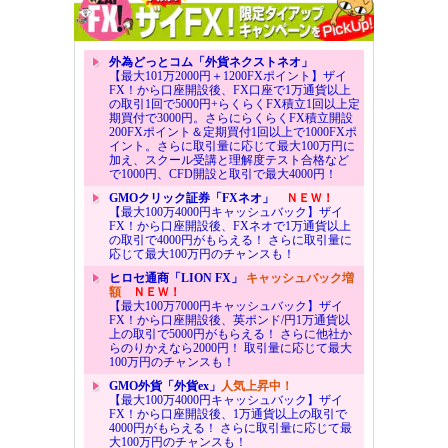
外為どっとコム「外貨ネクストネオ」
【最大101万2000円＋1200FXポイント】ザイ
FX！から口座開設後、FX口座で1万通貨以上
の取引1回で5000円+らくらくFX積立1回以上定
期買付で3000円。さらにらくらくFX積立開設
200FXポイント＆定期買付1回以上で1000FXポ
イント。さらに取引量に応じて最大100万円に
加え、スクール受講と理解度テスト合格など
で1000円、CFD開設と取引で最大4000円！
GMOクリック証券「FXネオ」
ＮＥＷ！
【最大100万4000円キャッシュバック】ザイ
FX！から口座開設後、FXネオで1万通貨以上
の取引で4000円がもらえる！ さらに取引量に
応じて最大100万円のチャンスも！
ヒロセ通商「LION FX」
キャッシュバック増
額
ＮＥＷ！
【最大100万7000円キャッシュバック】ザイ
FX！から口座開設後、英ポンド/円1万通貨以
上の取引で5000円がもらえる！ さらに他社か
らのりかえなら2000円！ 取引量に応じて最大
100万円のチャンスも！
GMO外貨「外貨ex」
人気上昇中！
【最大100万4000円キャッシュバック】ザイ
FX！から口座開設後、1万通貨以上の取引で
4000円がもらえる！ さらに取引量に応じて最
大100万円のチャンスも！