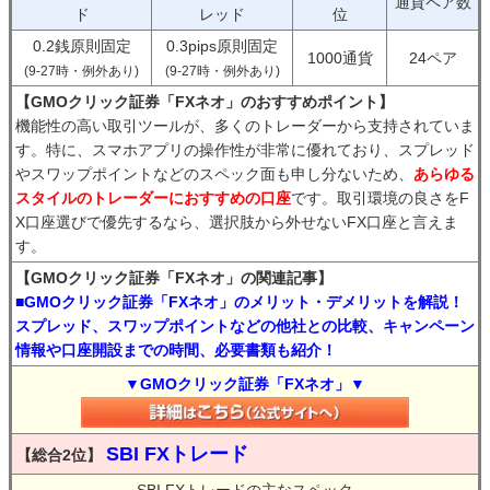
通貨ペア数
ド
レッド
位
0.2銭原則固定
0.3pips原則固定
1000通貨
24ペア
(9-27時・例外あり)
(9-27時・例外あり)
【GMOクリック証券「FXネオ」のおすすめポイント】
機能性の高い取引ツールが、多くのトレーダーから支持されていま
す。特に、スマホアプリの操作性が非常に優れており、スプレッド
やスワップポイントなどのスペック面も申し分ないため、
あらゆる
スタイルのトレーダーにおすすめの口座
です。取引環境の良さをF
X口座選びで優先するなら、選択肢から外せないFX口座と言えま
す。
【GMOクリック証券「FXネオ」の関連記事】
■GMOクリック証券「FXネオ」のメリット・デメリットを解説！
スプレッド、スワップポイントなどの他社との比較、キャンペーン
情報や口座開設までの時間、必要書類も紹介！
▼GMOクリック証券「FXネオ」▼
SBI FXトレード
【総合2位】