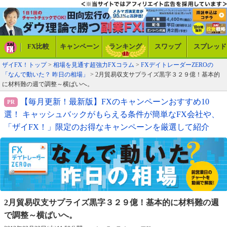
FX比較
キャンペーン
ランキング
スワップ
スプレッド
ザイFX！トップ
>
相場を見通す超強力FXコラム
>
FXデイトレーダーZEROの
「なんで動いた？ 昨日の相場」
> 2月貿易収支サプライズ黒字３２９億！基本的
に材料難の週で調整～横ばいへ。
【毎月更新！最新版】FXのキャンペーンおすすめ10
選！ キャッシュバックがもらえる条件が簡単なFX会社や、
「ザイFX！」限定のお得なキャンペーンを厳選して紹介
2月貿易収支サプライズ黒字３２９億！
基本的に材料難の週
で調整～横ばいへ。