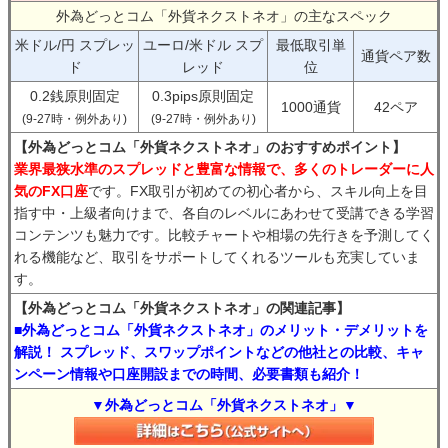
外為どっとコム「外貨ネクストネオ」の主なスペック
米ドル/円 スプレッ
ユーロ/米ドル スプ
最低取引単
通貨ペア数
ド
レッド
位
0.2銭原則固定
0.3pips原則固定
1000通貨
42ペア
(9-27時・例外あり)
(9-27時・例外あり)
【外為どっとコム「外貨ネクストネオ」のおすすめポイント】
業界最狭水準のスプレッドと豊富な情報で、多くのトレーダーに人
気のFX口座
です。FX取引が初めての初心者から、スキル向上を目
指す中・上級者向けまで、各自のレベルにあわせて受講できる学習
コンテンツも魅力です。比較チャートや相場の先行きを予測してく
れる機能など、取引をサポートしてくれるツールも充実していま
す。
【外為どっとコム「外貨ネクストネオ」の関連記事】
■外為どっとコム「外貨ネクストネオ」のメリット・デメリットを
解説！ スプレッド、スワップポイントなどの他社との比較、キャ
ンペーン情報や口座開設までの時間、必要書類も紹介！
▼外為どっとコム「外貨ネクストネオ」▼