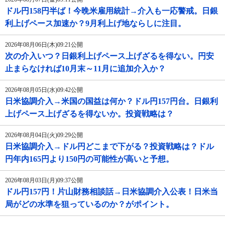
ドル円158円半ば！今晩米雇用統計→介入も一応警戒。日銀
利上げペース加速か？9月利上げ地ならしに注目。
2026年08月06日(木)09:21公開
次の介入いつ？日銀利上げペース上げざるを得ない。円安
止まらなければ10月末～11月に追加介入か？
2026年08月05日(水)09:42公開
日米協調介入→米国の国益は何か？ドル円157円台。日銀利
上げペース上げざるを得ないか。投資戦略は？
2026年08月04日(火)09:29公開
日米協調介入→ドル円どこまで下がる？投資戦略は？ドル
円年内165円より150円の可能性が高いと予想。
2026年08月03日(月)09:37公開
ドル円157円！片山財務相談話→日米協調介入公表！日米当
局がどの水準を狙っているのか？がポイント。