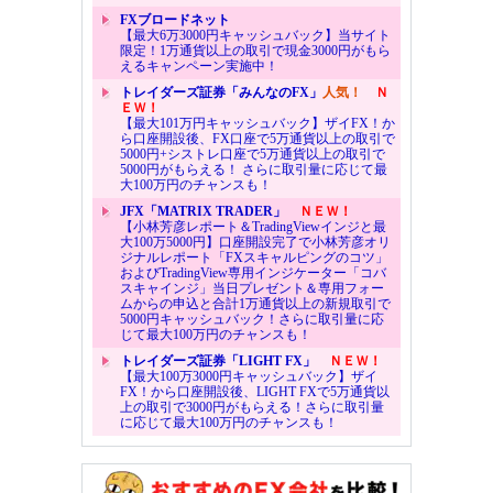
FXブロードネット
【最大6万3000円キャッシュバック】当サイト
限定！1万通貨以上の取引で現金3000円がもら
えるキャンペーン実施中！
トレイダーズ証券「みんなのFX」
人気！
Ｎ
ＥＷ！
【最大101万円キャッシュバック】ザイFX！か
ら口座開設後、FX口座で5万通貨以上の取引で
5000円+シストレ口座で5万通貨以上の取引で
5000円がもらえる！ さらに取引量に応じて最
大100万円のチャンスも！
JFX「MATRIX TRADER」
ＮＥＷ！
【小林芳彦レポート＆TradingViewインジと最
大100万5000円】口座開設完了で小林芳彦オリ
ジナルレポート「FXスキャルピングのコツ」
およびTradingView専用インジケーター「コバ
スキャインジ」当日プレゼント＆専用フォー
ムからの申込と合計1万通貨以上の新規取引で
5000円キャッシュバック！さらに取引量に応
じて最大100万円のチャンスも！
トレイダーズ証券「LIGHT FX」
ＮＥＷ！
【最大100万3000円キャッシュバック】ザイ
FX！から口座開設後、LIGHT FXで5万通貨以
上の取引で3000円がもらえる！さらに取引量
に応じて最大100万円のチャンスも！