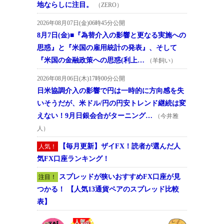
地ならしに注目。
（ZERO）
2026年08月07日(金)06時45分公開
8月7日(金)■『為替介入の影響と更なる実施への
思惑』と『米国の雇用統計の発表』、そして
『米国の金融政策への思惑(利上…
（羊飼い）
2026年08月06日(木)17時00分公開
日米協調介入の影響で円は一時的に方向感を失
いそうだが、米ドル/円の円安トレンド継続は変
えない！9月日銀会合がターニング…
（今井雅
人）
【毎月更新】ザイFX！読者が選んだ人
人気！
気FX口座ランキング！
スプレッドが狭いおすすめFX口座が見
注目！
つかる！ 【人気13通貨ペアのスプレッド比較
表】