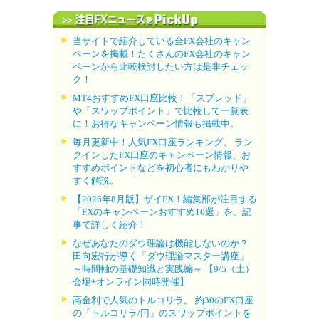
当サイトで紹介している全FX会社のキャン
ペーンを掲載！たくさんのFX会社のキャン
ペーンから比較検討したい方は是非チェッ
ク！
MT4おすすめFX口座比較！「スプレッド」
や「スワップポイント」で比較して一覧表
に！お得なキャンペーン情報も掲載中。
毎月更新中！人気FX口座ランキング。 ラン
クインしたFX口座のキャンペーン情報、お
すすめポイントなどを初心者にもわかりや
すく解説。
【2026年8月版】ザイFX！編集部が注目する
「FXのキャンペーンおすすめ10選」を、記
事で詳しく紹介！
なぜあなたのダウ理論は機能しないのか？
田向宏行が導く「ダウ理論マスター講座」
～時間軸の基礎知識と実践編～ 【9/5（土）
会場+オンライン同時開催】
高金利で人気のトルコリラ。 約30のFX口座
の「トルコリラ/円」のスワップポイントを