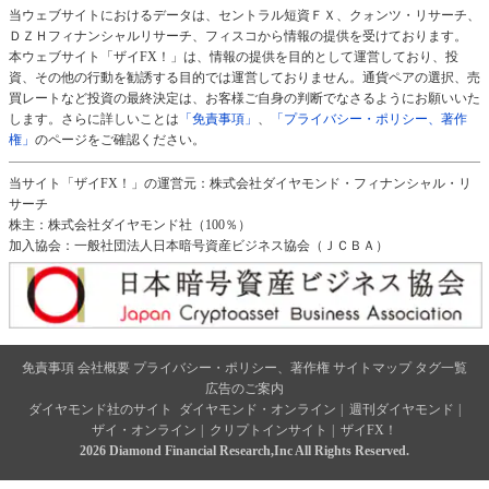
当ウェブサイトにおけるデータは、セントラル短資ＦＸ、クォンツ・リサーチ、
ＤＺＨフィナンシャルリサーチ、フィスコから情報の提供を受けております。
本ウェブサイト「ザイFX！」は、情報の提供を目的として運営しており、投
資、その他の行動を勧誘する目的では運営しておりません。通貨ペアの選択、売
買レートなど投資の最終決定は、お客様ご自身の判断でなさるようにお願いいた
します。さらに詳しいことは
「免責事項」
、
「プライバシー・ポリシー、著作
権」
のページをご確認ください。
当サイト「ザイFX！」の運営元：株式会社ダイヤモンド・フィナンシャル・リ
サーチ
株主：株式会社ダイヤモンド社（100％）
加入協会：一般社団法人日本暗号資産ビジネス協会（ＪＣＢＡ）
免責事項
会社概要
プライバシー・ポリシー、著作権
サイトマップ
タグ一覧
広告のご案内
ダイヤモンド社のサイト
ダイヤモンド・オンライン
|
週刊ダイヤモンド
|
ザイ・オンライン
|
クリプトインサイト
|
ザイFX！
2026 Diamond Financial Research,Inc All Rights Reserved.