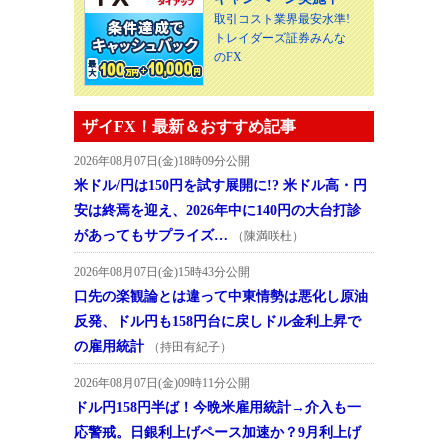
取引コスト業界最安水準!
トレイダーズ証券みんな
のFX
ザイFX！最新＆おすすめ記事
2026年08月07日(金)18時09分公開
米ドル/円は150円を試す展開に!? 米ドル高・円
安は終焉を迎え、2026年中に140円の大台打診
があってもサプライズ…
（陳満咲杜）
2026年08月07日(金)15時43分公開
口先の楽観論とは違って中東情勢は悪化し原油
反発、ドル円も158円台に戻しドル金利上昇で
の雇用統計
（持田有紀子）
2026年08月07日(金)09時11分公開
ドル円158円半ば！今晩米雇用統計→介入も一
応警戒。日銀利上げペース加速か？9月利上げ