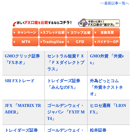
>>最新記事一覧へ
GMOクリック証券
セントラル短資ＦＸ
GMO外貨 「外貨e
「FXネオ」
「ＦＸダイレクトプ
x」
ラス」
SBI FXトレード
トレイダーズ証券
外為どっとコム
「みんなのFX」
「外貨ネクストネ
オ」
JFX 「MATRIX TR
ゴールデンウェイ・
ヒロセ通商 「LION
ADER」
ジャパン 「FXTF M
FX」
T4」
トレイダーズ証券
ゴールデンウェイ・
松井証券