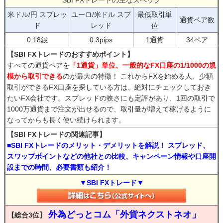
SBI FXトレードの主なスペック
米ドル/円 スプレッ
ユーロ/米ドル スプ
最低取引単
通貨ペア数
ド
レッド
位
0.18銭
0.3pips
1通貨
34ペア
【SBI FXトレードのおすすめポイント】
すべての通貨ペアを
「1通貨」単位、一般的なFX口座の1/1000の規
模から取引できる
のが最大の特徴！ これからFXを始める人、少額
取引ができるFX口座を探している方は、絶対にチェックしておき
たいFX会社です。スプレッドの狭さにも定評があり、1回の取引で
1000万通貨まで注文が出せるので、取引量が増えて稼げるように
なってからも長く使い続けられます。
【SBI FXトレードの関連記事】
■SBI FXトレードのメリット・デメリットを解説！ スプレッド、
スワップポイントなどの他社との比較、キャンペーン情報や口座開
設までの時間、必要書類も紹介！
▼SBI FXトレード▼
外為どっとコム「外貨ネクストネオ」
【総合3位】