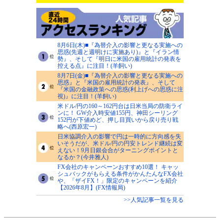
8月6日(木)■『為替介入の影響と更なる実施への
思惑(先週と週明けに実施あり)』と『イラン情
勢』、そして『明日に米国の雇用統計の発表を
控える点』に注目！(羊飼い)
8月7日(金)■『為替介入の影響と更なる実施への
思惑』と『米国の雇用統計の発表』、そして
『米国の金融政策への思惑(利上げへの思惑に注
視)』に注目！(羊飼い)
米ドル/円の160～162円台は日米当局の防衛ライ
ンに！ GW介入時安値155円、神田シーリング
152円が下値めど、押し目買いから戻り売り戦
略へ(西原宏一)
日米協調介入の影響で円は一時的に方向感を失
いそうだが、米ドル/円の円安トレンド継続は変
えない！9月日銀会合がターニングポイントと
なるか？(今井雅人)
FX会社のキャンペーンおすすめ10選！ キャッ
シュバックがもらえる条件がかんたんなFX会社
や、「ザイFX！」限定のキャンペーンを紹介
【2026年8月】(FX情報局)
>>人気記事一覧を見る