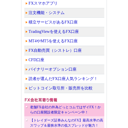
FXスマホアプリ
注文機能・システム
積立サービスがあるFX口座
TradingViewを使えるFX口座
MT4やMT5を使えるFX口座
FX自動売買（シストレ）口座
CFD口座
バイナリーオプション口座
読者が選んだFX口座人気ランキング！
ビットコイン取引所・販売所を比較
老舗FX会社の外為どっとコムではザイFX！か
らの口座開設者限定キャンペーン中！
【トレイダーズ証券みんなのFX】最高水準の高
スワップ＆最狭水準の低スプレッドが魅力！