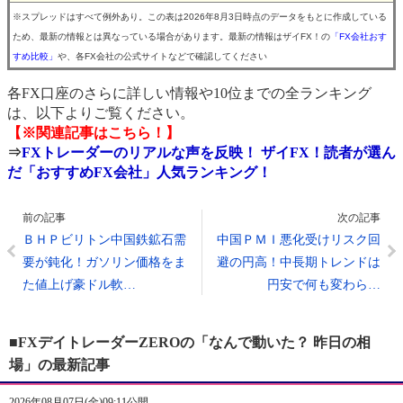
※スプレッドはすべて例外あり。この表は2026年8月3日時点のデータをもとに作成している
ため、最新の情報とは異なっている場合があります。最新の情報はザイFX！の
「FX会社おす
すめ比較」
や、各FX会社の公式サイトなどで確認してください
各FX口座のさらに詳しい情報や10位までの全ランキング
は、以下よりご覧ください。
【※関連記事はこちら！】
⇒
FXトレーダーのリアルな声を反映！ ザイFX！読者が選ん
だ「おすすめFX会社」人気ランキング！
前の記事
次の記事
ＢＨＰビリトン中国鉄鉱石需
中国ＰＭＩ悪化受けリスク回
要が鈍化！ガソリン価格をま
避の円高！中長期トレンドは
た値上げ豪ドル軟…
円安で何も変わら…
■FXデイトレーダーZEROの「なんで動いた？ 昨日の相
場」の最新記事
2026年08月07日(金)09:11公開