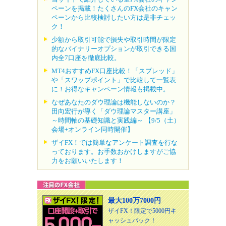
ペーンを掲載！たくさんのFX会社のキャン
ペーンから比較検討したい方は是非チェッ
ク！
少額から取引可能で損失や取引時間が限定
的なバイナリーオプションが取引できる国
内全7口座を徹底比較。
MT4おすすめFX口座比較！「スプレッド」
や「スワップポイント」で比較して一覧表
に！お得なキャンペーン情報も掲載中。
なぜあなたのダウ理論は機能しないのか？
田向宏行が導く「ダウ理論マスター講座」
～時間軸の基礎知識と実践編～ 【9/5（土）
会場+オンライン同時開催】
ザイFX！では簡単なアンケート調査を行な
っております。お手数おかけしますがご協
力をお願いいたします！
最大100万7000円
ザイFX！限定で5000円キ
ャッシュバック！