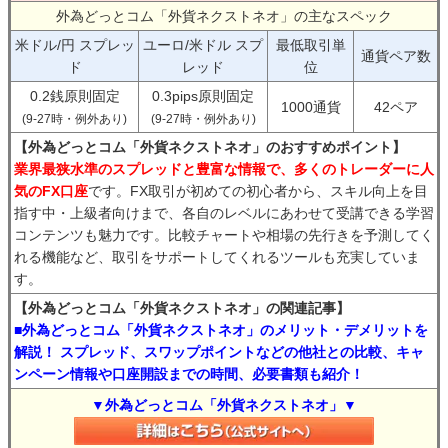
外為どっとコム「外貨ネクストネオ」の主なスペック
米ドル/円 スプレッ
ユーロ/米ドル スプ
最低取引単
通貨ペア数
ド
レッド
位
0.2銭原則固定
0.3pips原則固定
1000通貨
42ペア
(9-27時・例外あり)
(9-27時・例外あり)
【外為どっとコム「外貨ネクストネオ」のおすすめポイント】
業界最狭水準のスプレッドと豊富な情報で、多くのトレーダーに人
気のFX口座
です。FX取引が初めての初心者から、スキル向上を目
指す中・上級者向けまで、各自のレベルにあわせて受講できる学習
コンテンツも魅力です。比較チャートや相場の先行きを予測してく
れる機能など、取引をサポートしてくれるツールも充実していま
す。
【外為どっとコム「外貨ネクストネオ」の関連記事】
■外為どっとコム「外貨ネクストネオ」のメリット・デメリットを
解説！ スプレッド、スワップポイントなどの他社との比較、キャ
ンペーン情報や口座開設までの時間、必要書類も紹介！
▼外為どっとコム「外貨ネクストネオ」▼