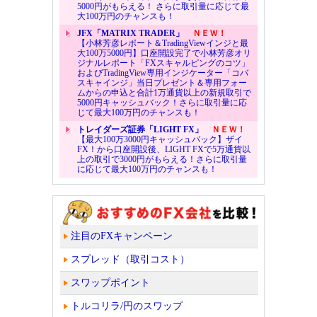
5000円がもらえる！ さらに取引量に応じて最
大100万円のチャンスも！
JFX「MATRIX TRADER」
ＮＥＷ！
【小林芳彦レポート＆TradingViewインジと最
大100万5000円】口座開設完了で小林芳彦オリ
ジナルレポート「FXスキャルピングのコツ」
およびTradingView専用インジケーター「コバ
スキャインジ」当日プレゼント＆専用フォー
ムからの申込と合計1万通貨以上の新規取引で
5000円キャッシュバック！さらに取引量に応
じて最大100万円のチャンスも！
トレイダーズ証券「LIGHT FX」
ＮＥＷ！
【最大100万3000円キャッシュバック】ザイ
FX！から口座開設後、LIGHT FXで5万通貨以
上の取引で3000円がもらえる！さらに取引量
に応じて最大100万円のチャンスも！
注目のFXキャンペーン
スプレッド（取引コスト）
スワップポイント
トルコリラ/円のスワップ