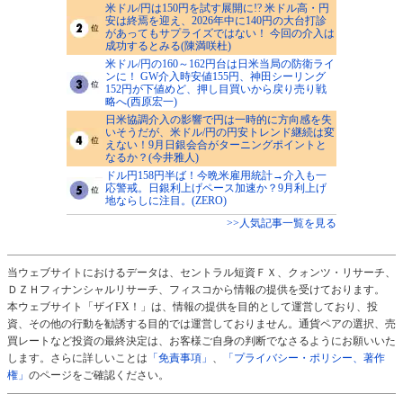
米ドル/円は150円を試す展開に!? 米ドル高・円
安は終焉を迎え、2026年中に140円の大台打診
があってもサプライズではない！ 今回の介入は
成功するとみる(陳満咲杜)
米ドル/円の160～162円台は日米当局の防衛ライ
ンに！ GW介入時安値155円、神田シーリング
152円が下値めど、押し目買いから戻り売り戦
略へ(西原宏一)
日米協調介入の影響で円は一時的に方向感を失
いそうだが、米ドル/円の円安トレンド継続は変
えない！9月日銀会合がターニングポイントと
なるか？(今井雅人)
ドル円158円半ば！今晩米雇用統計→介入も一
応警戒。日銀利上げペース加速か？9月利上げ
地ならしに注目。(ZERO)
>>人気記事一覧を見る
当ウェブサイトにおけるデータは、セントラル短資ＦＸ、クォンツ・リサーチ、
ＤＺＨフィナンシャルリサーチ、フィスコから情報の提供を受けております。
本ウェブサイト「ザイFX！」は、情報の提供を目的として運営しており、投
資、その他の行動を勧誘する目的では運営しておりません。通貨ペアの選択、売
買レートなど投資の最終決定は、お客様ご自身の判断でなさるようにお願いいた
します。さらに詳しいことは
「免責事項」
、
「プライバシー・ポリシー、著作
権」
のページをご確認ください。