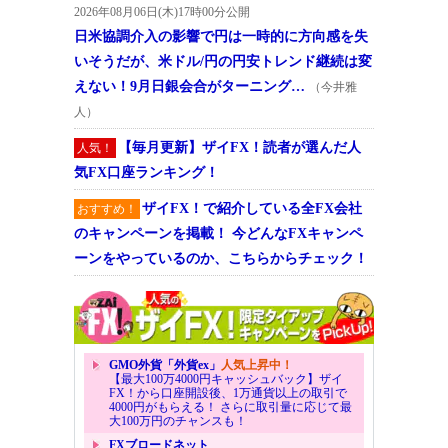
2026年08月06日(木)17時00分公開
日米協調介入の影響で円は一時的に方向感を失
いそうだが、米ドル/円の円安トレンド継続は変
えない！9月日銀会合がターニング…
（今井雅
人）
【毎月更新】ザイFX！読者が選んだ人
人気！
気FX口座ランキング！
ザイFX！で紹介している全FX会社
おすすめ！
のキャンペーンを掲載！ 今どんなFXキャンペ
ーンをやっているのか、こちらからチェック！
GMO外貨「外貨ex」
人気上昇中！
【最大100万4000円キャッシュバック】ザイ
FX！から口座開設後、1万通貨以上の取引で
4000円がもらえる！ さらに取引量に応じて最
大100万円のチャンスも！
FXブロードネット