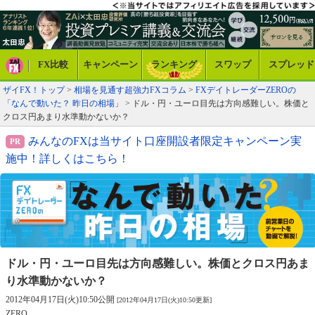
FX比較
キャンペーン
ランキング
スワップ
スプレッド
ザイFX！トップ
>
相場を見通す超強力FXコラム
>
FXデイトレーダーZEROの
「なんで動いた？ 昨日の相場」
> ドル・円・ユーロ目先は方向感難しい。株価と
クロス円あまり水準動かないか？
みんなのFXは当サイト口座開設者限定キャンペーン実
施中！詳しくはこちら！
ドル・円・ユーロ目先は方向感難しい。
株価とクロス円あま
り水準動かないか？
2012年04月17日(火)10:50公開
[2012年04月17日(火)10:50更新]
ZERO