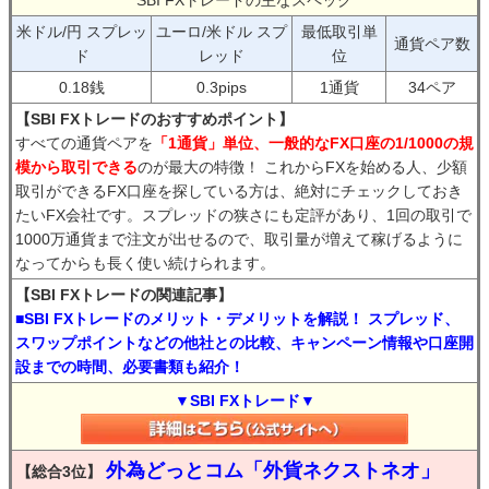
SBI FXトレードの主なスペック
米ドル/円 スプレッ
ユーロ/米ドル スプ
最低取引単
通貨ペア数
ド
レッド
位
0.18銭
0.3pips
1通貨
34ペア
【SBI FXトレードのおすすめポイント】
すべての通貨ペアを
「1通貨」単位、一般的なFX口座の1/1000の規
模から取引できる
のが最大の特徴！ これからFXを始める人、少額
取引ができるFX口座を探している方は、絶対にチェックしておき
たいFX会社です。スプレッドの狭さにも定評があり、1回の取引で
1000万通貨まで注文が出せるので、取引量が増えて稼げるように
なってからも長く使い続けられます。
【SBI FXトレードの関連記事】
■SBI FXトレードのメリット・デメリットを解説！ スプレッド、
スワップポイントなどの他社との比較、キャンペーン情報や口座開
設までの時間、必要書類も紹介！
▼SBI FXトレード▼
外為どっとコム「外貨ネクストネオ」
【総合3位】