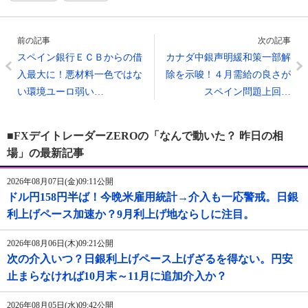
前の記事
次の記事
スペイン銀行ＥＣＢからの借
カナダ中銀声明緩和策一部解
入最大に！悪材料一色ではな
除を示唆！４月需給の良さが
い環境ユーロ弱い…
スペイン問題上回…
■FXデイトレーダーZEROの「なんで動いた？ 昨日の相
場」の最新記事
2026年08月07日(金)09:11公開
ドル円158円半ば！今晩米雇用統計→介入も一応警戒。日銀
利上げペース加速か？9月利上げ地ならしに注目。
2026年08月06日(木)09:21公開
次の介入いつ？日銀利上げペース上げざるを得ない。円安
止まらなければ10月末～11月に追加介入か？
2026年08月05日(水)09:42公開