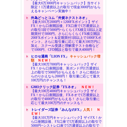
【最大6万3000円キャッシュバック】当サイト
限定！1万通貨以上の取引で現金3000円がもら
えるキャンペーン実施中！
外為どっとコム「外貨ネクストネオ」
【最大101万2000円＋1200FXポイント】ザイ
FX！から口座開設後、FX口座で1万通貨以上
の取引1回で5000円+らくらくFX積立1回以上定
期買付で3000円。さらにらくらくFX積立開設
200FXポイント＆定期買付1回以上で1000FXポ
イント。さらに取引量に応じて最大100万円に
加え、スクール受講と理解度テスト合格など
で1000円、CFD開設と取引で最大4000円！
ヒロセ通商「LION FX」
キャッシュバック増
額
ＮＥＷ！
【最大100万7000円キャッシュバック】ザイ
FX！から口座開設後、英ポンド/円1万通貨以
上の取引で5000円がもらえる！ さらに他社か
らのりかえなら2000円！ 取引量に応じて最大
100万円のチャンスも！
GMOクリック証券「FXネオ」
ＮＥＷ！
【最大100万4000円キャッシュバック】ザイ
FX！から口座開設後、FXネオで1万通貨以上
の取引で4000円がもらえる！ さらに取引量に
応じて最大100万円のチャンスも！
トレイダーズ証券「みんなのFX」
人気！
Ｎ
ＥＷ！
【最大101万円キャッシュバック】ザイFX！か
ら口座開設後、FX口座で5万通貨以上の取引で
5000円+シストレ口座で5万通貨以上の取引で