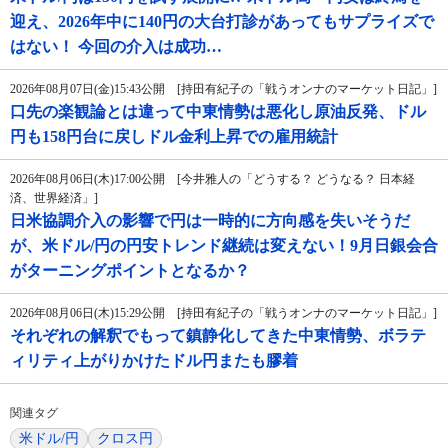
迎え、2026年中に140円の大台打診があってもサプライズで
はない！ 今回の介入は成功…
2026年08月07日(金)15:43公開 [持田有紀子の「戦うオンナのマーケット日記」]
口先の楽観論とは違って中東情勢は悪化し原油反発、ドル
円も158円台に戻しドル金利上昇での雇用統計
2026年08月06日(木)17:00公開 [今井雅人の「どうする？ どうなる？ 日本経
済、世界経済」]
日米協調介入の影響で円は一時的に方向感を失いそうだ
が、米ドル/円の円安トレンド継続は変えない！9月日銀会合
がターニングポイントとなるか？
2026年08月06日(木)15:29公開 [持田有紀子の「戦うオンナのマーケット日記」]
それぞれの解釈でもって鎮静化してきた中東情勢、ボラテ
ィリティ上がりかけたドル円またも膠着
関連タグ
米ドル/円
クロス円