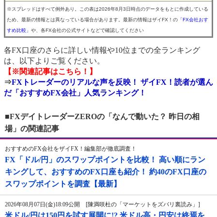
※スプレッドはすべて例外あり。この表は2026年8月3日時点のデータをもとに作成している
ため、最新の情報とは異なっている場合があります。最新の情報はザイFX！の
「FX会社おす
すめ比較」
や、各FX会社の公式サイトなどで確認してください
各FX口座のさらに詳しい情報や10位までの全ランキング
は、以下よりご覧ください。
【※関連記事はこちら！】
⇒
FXトレーダーのリアルな声を反映！ ザイFX！読者が選ん
だ「おすすめFX会社」人気ランキング！
■FXデイトレーダーZEROの「なんで動いた？ 昨日の相
場」の関連記事
おすすめのFX会社をザイFX！編集部が徹底調査！
FX「ドル/円」のスワップポイントを比較！ 高い順にラン
キングして、おすすめのFX口座も紹介！ 約40のFX口座の
スワップポイントを調査【最新】
2026年08月07日(金)18:09公開 [陳満咲杜の「マーケットをズバリ裏読み」]
米ドル/円は150円を試す展開に!? 米ドル高・円安は終焉を