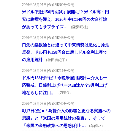
2026年08月07日(金)18時09分公開
米ドル/円は150円を試す展開に!? 米ドル高・円
安は終焉を迎え、2026年中に140円の大台打診
があってもサプライズ…
（陳満咲杜）
2026年08月07日(金)15時43分公開
口先の楽観論とは違って中東情勢は悪化し原油
反発、ドル円も158円台に戻しドル金利上昇で
の雇用統計
（持田有紀子）
2026年08月07日(金)09時11分公開
ドル円158円半ば！今晩米雇用統計→介入も一
応警戒。日銀利上げペース加速か？9月利上げ
地ならしに注目。
（ZERO）
2026年08月07日(金)06時45分公開
8月7日(金)■『為替介入の影響と更なる実施への
思惑』と『米国の雇用統計の発表』、そして
『米国の金融政策への思惑(利上…
（羊飼い）