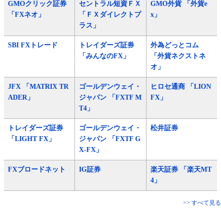
GMOクリック証券
セントラル短資ＦＸ
GMO外貨 「外貨e
「FXネオ」
「ＦＸダイレクトプ
x」
ラス」
SBI FXトレード
トレイダーズ証券
外為どっとコム
「みんなのFX」
「外貨ネクストネ
オ」
JFX 「MATRIX TR
ゴールデンウェイ・
ヒロセ通商 「LION
ADER」
ジャパン 「FXTF M
FX」
T4」
トレイダーズ証券
ゴールデンウェイ・
松井証券
「LIGHT FX」
ジャパン 「FXTF G
X-FX」
FXブロードネット
IG証券
楽天証券 「楽天MT
4」
>> すべて見る