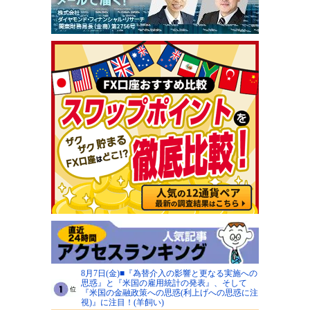
8月7日(金)■『為替介入の影響と更なる実施への
思惑』と『米国の雇用統計の発表』、そして
『米国の金融政策への思惑(利上げへの思惑に注
視)』に注目！(羊飼い)