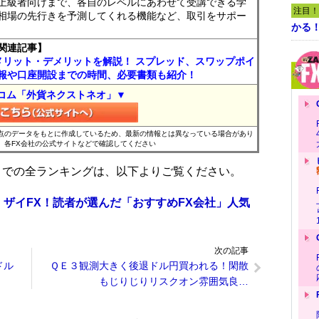
上級者向けまで、各自のレベルにあわせて受講できる学
注目！
相場の先行きを予測してくれる機能など、取引をサポー
かる
関連記事】
メリット・デメリットを解説！ スプレッド、スワップポイ
報や口座開設までの時間、必要書類も紹介！
コム「外貨ネクストネオ」▼
時点のデータをもとに作成しているため、最新の情報とは異なっている場合があり
、各FX会社の公式サイトなどで確認してください
位までの全ランキングは、以下よりご覧ください。
 ザイFX！読者が選んだ「おすすめFX会社」人気
次の記事
ドル
ＱＥ３観測大きく後退ドル円買われる！閑散
もじりじりリスクオン雰囲気良…