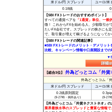
米ドル/円 スプレッド
ユーロ/米
0.18銭
0
【SBI FXトレードのおすすめポイント】
すべての通貨ペアを
「1通貨」単位、一般的
徴！ これからFXを始める人、少額取引が
たいFX会社です。スプレッドの狭さにも定
で、取引量が増えて稼げるようになってか
【SBI FXトレードの関連記事】
■SBI FXトレードのメリット・デメリッ
比較、キャンペーン情報や口座開設までの
▼
外為どっとコム「外貨
【総合3位】
外為どっとコム「
米ドル/円 スプレッド
ユーロ/米
0.2銭原則固定
0.3p
(9-27時・例外あり)
(9-2
【外為どっとコム「外貨ネクストネオ」の
業界最狭水準のスプレッドと豊富な情報で