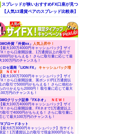
スプレッドが狭いおすすめFX口座が見つ
！ 【人気13通貨ペアのスプレッド比較表】
GMO外貨「外貨ex」
人気上昇中！
【最大100万4000円キャッシュバック】ザイ
FX！から口座開設後、1万通貨以上の取引で
4000円がもらえる！ さらに取引量に応じて最
大100万円のチャンスも！
ヒロセ通商「LION FX」
キャッシュバック増
額
ＮＥＷ！
【最大100万7000円キャッシュバック】ザイ
FX！から口座開設後、英ポンド/円1万通貨以
上の取引で5000円がもらえる！ さらに他社か
らのりかえなら2000円！ 取引量に応じて最大
100万円のチャンスも！
GMOクリック証券「FXネオ」
ＮＥＷ！
【最大100万4000円キャッシュバック】ザイ
FX！から口座開設後、FXネオで1万通貨以上
の取引で4000円がもらえる！ さらに取引量に
応じて最大100万円のチャンスも！
FXブロードネット
【最大6万3000円キャッシュバック】当サイト
限定！1万通貨以上の取引で現金3000円がもら