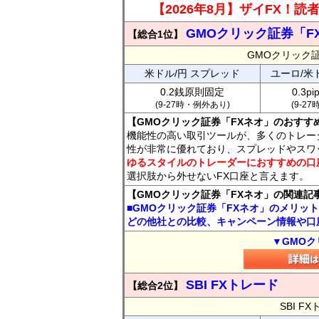
【2026年8月】ザイFX！
GMOクリック証券「F
【総合1位】
GMOクリック
米ドル/円 スプレッド
ユーロ/米
0.2銭原則固定
0.3p
(9-27時・例外あり)
(9-2
【GMOクリック証券「FXネオ」のおすす
機能性の高い取引ツールが、多くのトレー
性が非常に優れており、スプレッドやスワ
ゆるスタイルのトレーダーにおすすめの口
選択肢から外せないFX口座と言えます。
【GMOクリック証券「FXネオ」の関連記
■GMOクリック証券「FXネオ」のメリッ
どの他社との比較、キャンペーン情報や口
▼GMOク
SBI FXトレード
【総合2位】
SBI 