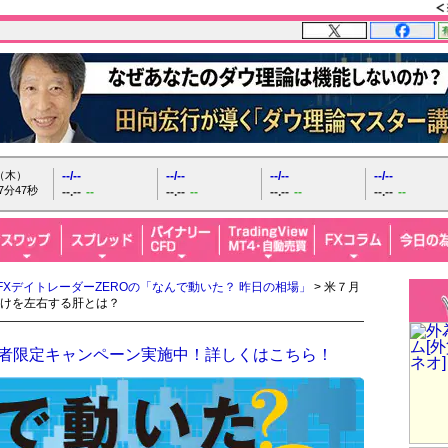
日（木）
--/--
--/--
--/--
--/--
7分48秒
--.--
--
--.--
--
--.--
--
--.--
--
FXデイトレーダーZEROの「なんで動いた？ 昨日の相場」
> 米７月
けを左右する肝とは？
開設者限定キャンペーン実施中！詳しくはこちら！