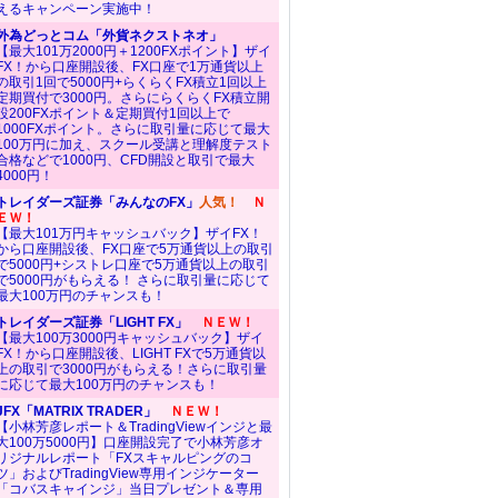
えるキャンペーン実施中！
外為どっとコム「外貨ネクストネオ」
【最大101万2000円＋1200FXポイント】ザイ
FX！から口座開設後、FX口座で1万通貨以上
の取引1回で5000円+らくらくFX積立1回以上
定期買付で3000円。さらにらくらくFX積立開
設200FXポイント＆定期買付1回以上で
1000FXポイント。さらに取引量に応じて最大
100万円に加え、スクール受講と理解度テスト
合格などで1000円、CFD開設と取引で最大
4000円！
トレイダーズ証券「みんなのFX」
人気！
Ｎ
ＥＷ！
【最大101万円キャッシュバック】ザイFX！
から口座開設後、FX口座で5万通貨以上の取引
で5000円+シストレ口座で5万通貨以上の取引
で5000円がもらえる！ さらに取引量に応じて
最大100万円のチャンスも！
トレイダーズ証券「LIGHT FX」
ＮＥＷ！
【最大100万3000円キャッシュバック】ザイ
FX！から口座開設後、LIGHT FXで5万通貨以
上の取引で3000円がもらえる！さらに取引量
に応じて最大100万円のチャンスも！
JFX「MATRIX TRADER」
ＮＥＷ！
【小林芳彦レポート＆TradingViewインジと最
大100万5000円】口座開設完了で小林芳彦オ
リジナルレポート「FXスキャルピングのコ
ツ」およびTradingView専用インジケーター
「コバスキャインジ」当日プレゼント＆専用