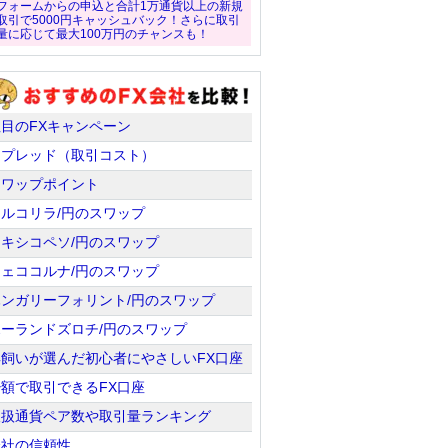
フォームからの申込と合計1万通貨以上の新規
取引で5000円キャッシュバック！さらに取引
量に応じて最大100万円のチャンスも！
注目のFXキャンペーン
スプレッド（取引コスト）
スワップポイント
トルコリラ/円のスワップ
メキシコペソ/円のスワップ
チェココルナ/円のスワップ
ハンガリーフォリント/円のスワップ
ポーランドズロチ/円のスワップ
羊飼いが選んだ初心者にやさしいFX口座
少額で取引できるFX口座
取扱通貨ペア数や取引量ランキング
会社の信頼性