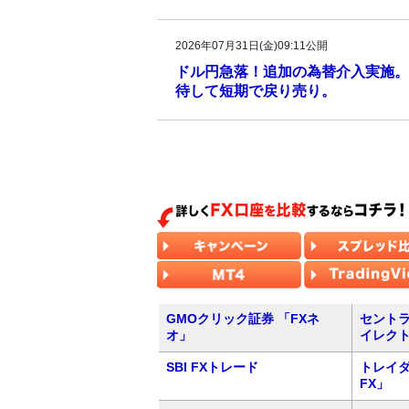
2026年07月31日(金)09:11公開
ドル円急落！追加の為替介入実施。
待して短期で戻り売り。
GMOクリック証券 「FXネ
セントラ
オ」
イレク
SBI FXトレード
トレイダ
FX」