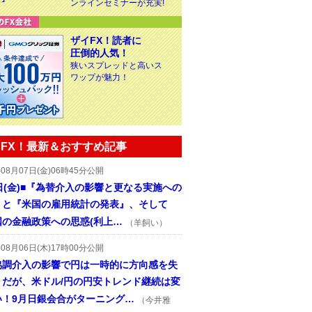
ンラインセミナーが充実!
ザイFX！読者に
圧倒的人気！
狭いスプレッドと高いス
ワップが魅力！
FX！最新＆おすすめ記事
年08月07日(金)06時45分公開
日(金)■『為替介入の影響と更なる実施への
』と『米国の雇用統計の発表』、そして
国の金融政策への思惑(利上…
（羊飼い）
年08月06日(木)17時00分公開
協調介入の影響で円は一時的に方向感を失
うだが、米ドル/円の円安トレンド継続は変
い！9月日銀会合がターニング…
（今井雅