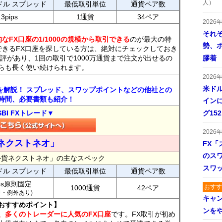
人）
ドル スプレッド
最低取引単位
通貨ペア数
.3pips
1通貨
34ペア
2026
それ
なFX口座の1/1000の規模から取引できる
のが最大の特
勢、
できるFX口座を探している方は、絶対にチェックしておき
評があり、1回の取引で1000万通貨まで注文が出せるの
膠着
らも長く使い続けられます。
2026
米ドル
トを解説！ スプレッド、スワップポイントなどの他社との
時間、必要書類も紹介！
インに
SBI FXトレード▼
グ15
2026
ネクストネオ」
FX「
のス
外貨ネクストネオ」の主なスペック
スワ
ドル スプレッド
最低取引単位
通貨ペア数
ips原則固定
おすす
1000通貨
42ペア
7時・例外あり)
キャ
おすすめポイント】
ンを
、多くのトレーダーに人気のFX口座
です。FX取引が初め