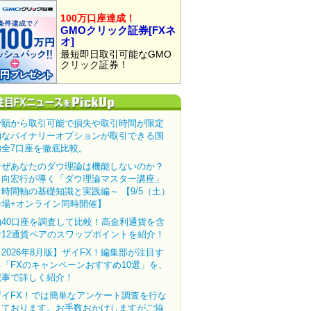
100万口座達成！
GMOクリック証券[FXネ
オ]
最短即日取引可能なGMO
クリック証券！
少額から取引可能で損失や取引時間が限定
的なバイナリーオプションが取引できる国
内全7口座を徹底比較。
なぜあなたのダウ理論は機能しないのか？
田向宏行が導く「ダウ理論マスター講座」
～時間軸の基礎知識と実践編～ 【9/5（土）
会場+オンライン同時開催】
約40口座を調査して比較！高金利通貨を含
む12通貨ペアのスワップポイントを紹介！
【2026年8月版】ザイFX！編集部が注目す
る「FXのキャンペーンおすすめ10選」を、
記事で詳しく紹介！
ザイFX！では簡単なアンケート調査を行な
っております。お手数おかけしますがご協