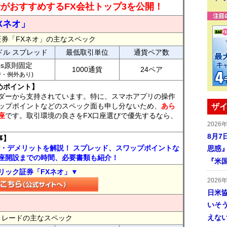
読者がおすすめするFX会社トップ3を公開！
Xネオ」
証券「FXネオ」の主なスペック
ドル スプレッド
最低取引単位
通貨ペア数
ips原則固定
1000通貨
24ペア
7時・例外あり)
めポイント】
ダーから支持されています。特に、スマホアプリの操作
ップポイントなどのスペック面も申し分ないため、
あら
ザイ
座
です。取引環境の良さをFX口座選びで優先するなら、
2026
8月7
事】
ト・デメリットを解説！ スプレッド、スワップポイントな
思惑
座開設までの時間、必要書類も紹介！
『米
リック証券「FXネオ」▼
2026
日米
いそ
えな
FXトレードの主なスペック