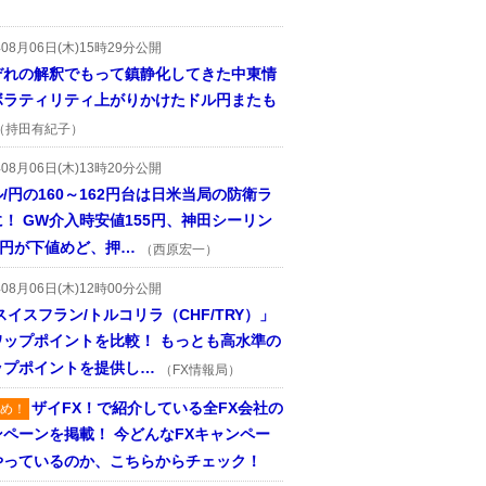
年08月06日(木)15時29分公開
ぞれの解釈でもって鎮静化してきた中東情
ボラティリティ上がりかけたドル円またも
（持田有紀子）
年08月06日(木)13時20分公開
/円の160～162円台は日米当局の防衛ラ
！ GW介入時安値155円、神田シーリン
2円が下値めど、押…
（西原宏一）
年08月06日(木)12時00分公開
スイスフラン/トルコリラ（CHF/TRY）」
ワップポイントを比較！ もっとも高水準の
ップポイントを提供し…
（FX情報局）
ザイFX！で紹介している全FX会社の
め！
ンペーンを掲載！ 今どんなFXキャンペー
やっているのか、こちらからチェック！