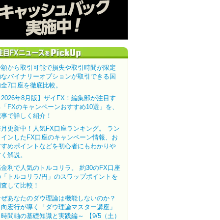
少額から取引可能で損失や取引時間が限定
的なバイナリーオプションが取引できる国
内全7口座を徹底比較。
【2026年8月版】ザイFX！編集部が注目す
る「FXのキャンペーンおすすめ10選」を、
記事で詳しく紹介！
毎月更新中！人気FX口座ランキング。 ラン
クインしたFX口座のキャンペーン情報、お
すすめポイントなどを初心者にもわかりや
すく解説。
高金利で人気のトルコリラ。 約30のFX口座
の「トルコリラ/円」のスワップポイントを
調査して比較！
なぜあなたのダウ理論は機能しないのか？
田向宏行が導く「ダウ理論マスター講座」
～時間軸の基礎知識と実践編～ 【9/5（土）