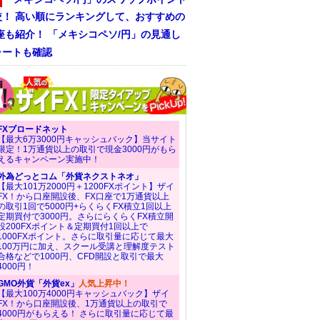
較！ 高い順にランキングして、おすすめの
座も紹介！ 「メキシコペソ/円」の見通し
ャートも確認
FXブロードネット
【最大6万3000円キャッシュバック】当サイト
限定！1万通貨以上の取引で現金3000円がもら
えるキャンペーン実施中！
外為どっとコム「外貨ネクストネオ」
【最大101万2000円＋1200FXポイント】ザイ
FX！から口座開設後、FX口座で1万通貨以上
の取引1回で5000円+らくらくFX積立1回以上
定期買付で3000円。さらにらくらくFX積立開
設200FXポイント＆定期買付1回以上で
1000FXポイント。さらに取引量に応じて最大
100万円に加え、スクール受講と理解度テスト
合格などで1000円、CFD開設と取引で最大
4000円！
GMO外貨「外貨ex」
人気上昇中！
【最大100万4000円キャッシュバック】ザイ
FX！から口座開設後、1万通貨以上の取引で
4000円がもらえる！ さらに取引量に応じて最