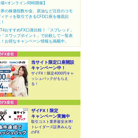
会場+オンライン同時開催】
世界の株価指数や金、原油など注目のコモ
ディティを取引できるCFD口座を徹底比
較！
MT4おすすめFX口座比較！「スプレッド」
や「スワップポイント」で比較して一覧表
に！お得なキャンペーン情報も掲載中。
当サイト限定口座開設
キャンペーン中！
ザイFX！限定4000円キャ
ッシュバックがもらえ
る！
ザイFX！限定
キャンペーン実施中
取引コスト業界最安水準!
トレイダーズ証券みんな
のFX