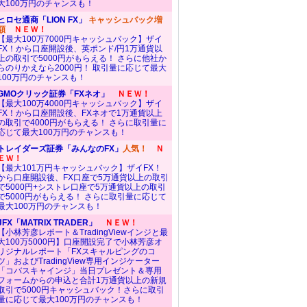
大100万円のチャンスも！
ヒロセ通商「LION FX」
キャッシュバック増
額
ＮＥＷ！
【最大100万7000円キャッシュバック】ザイ
FX！から口座開設後、英ポンド/円1万通貨以
上の取引で5000円がもらえる！ さらに他社か
らのりかえなら2000円！ 取引量に応じて最大
100万円のチャンスも！
GMOクリック証券「FXネオ」
ＮＥＷ！
【最大100万4000円キャッシュバック】ザイ
FX！から口座開設後、FXネオで1万通貨以上
の取引で4000円がもらえる！ さらに取引量に
応じて最大100万円のチャンスも！
トレイダーズ証券「みんなのFX」
人気！
Ｎ
ＥＷ！
【最大101万円キャッシュバック】ザイFX！
から口座開設後、FX口座で5万通貨以上の取引
で5000円+シストレ口座で5万通貨以上の取引
で5000円がもらえる！ さらに取引量に応じて
最大100万円のチャンスも！
JFX「MATRIX TRADER」
ＮＥＷ！
【小林芳彦レポート＆TradingViewインジと最
大100万5000円】口座開設完了で小林芳彦オ
リジナルレポート「FXスキャルピングのコ
ツ」およびTradingView専用インジケーター
「コバスキャインジ」当日プレゼント＆専用
フォームからの申込と合計1万通貨以上の新規
取引で5000円キャッシュバック！さらに取引
量に応じて最大100万円のチャンスも！