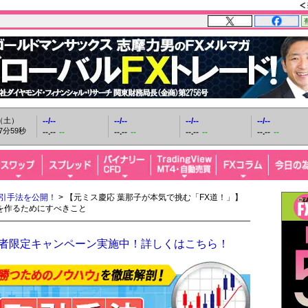
日（土）
--/--
--/--
--/--
--/--
8分0秒
--.--
--
--.--
--
--.--
--
--.--
--
取引手法を公開！
> 【元ミス慶応 葉那子が本気で挑む「FX道！」】
ルを作るためにすべきこと
開設者限定キャンペーン実施中！詳しくはこちら！