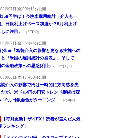
年08月07日(金)09時11分公開
円158円半ば！今晩米雇用統計→介入も一
戒。日銀利上げペース加速か？9月利上げ
らしに注目。
（ZERO）
年08月07日(金)06時45分公開
日(金)■『為替介入の影響と更なる実施への
』と『米国の雇用統計の発表』、そして
国の金融政策への思惑(利上…
（羊飼い）
年08月06日(木)17時00分公開
協調介入の影響で円は一時的に方向感を失
うだが、米ドル/円の円安トレンド継続は変
い！9月日銀会合がターニング…
（今井雅
【毎月更新】ザイFX！読者が選んだ人気
座ランキング！
「メキシコペソ/円」のスワップポイント