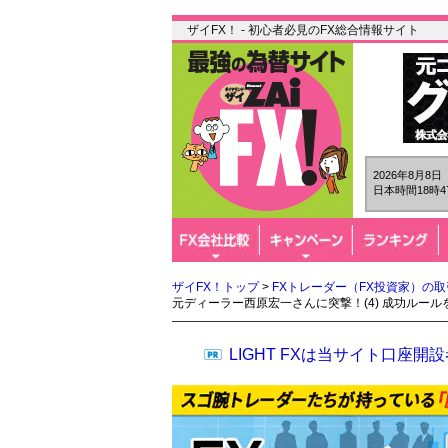
ザイFX！ - 初心者必見のFX総合情報サイト
2026年8月8
日本時間18時4
ザイFX！トップ
>
FXトレーダー（FX投資家）の
元ディーラー西原宏一さんに突撃！(4) 成功ルー
LIGHT FXは当サイト口座