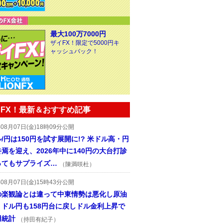
最大100万7000円
ザイFX！限定で5000円キ
ャッシュバック！
FX！最新＆おすすめ記事
年08月07日(金)18時09分公開
/円は150円を試す展開に!? 米ドル高・円
焉を迎え、2026年中に140円の大台打診
ってもサプライズ…
（陳満咲杜）
年08月07日(金)15時43分公開
の楽観論とは違って中東情勢は悪化し原油
、ドル円も158円台に戻しドル金利上昇で
用統計
（持田有紀子）