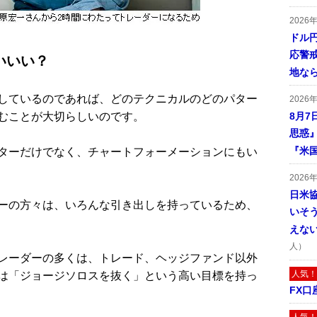
2026
ドル
応警
いいい？
地な
しているのであれば、どのテクニカルのどのパター
2026
むことが大切らしいのです。
8月7
思惑
『米
ターだけでなく、チャートフォーメーションにもい
2026
日米
ーの方々は、いろんな引き出しを持っているため、
いそ
えな
人）
レーダーの多くは、トレード、ヘッジファンド以外
人気！
は「ジョージソロスを抜く」という高い目標を持っ
FX口