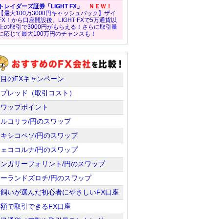
トレイダーズ証券「LIGHT FX」
ＮＥＷ！
【最大100万3000円キャッシュバック】ザイ
FX！から口座開設後、LIGHT FXで5万通貨以
上の取引で3000円がもらえる！さらに取引量
に応じて最大100万円のチャンスも！
注目のFXキャンペーン
スプレッド（取引コスト）
スワップポイント
トルコリラ/円のスワップ
メキシコペソ/円のスワップ
チェココルナ/円のスワップ
ハンガリーフォリント/円のスワップ
ポーランドズロチ/円のスワップ
羊飼いが選んだ初心者にやさしいFX口座
少額で取引できるFX口座