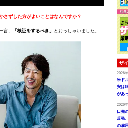
欠かさずした方がよいことはなんですか？
一言、
「検証をするべき」
とおっしゃいました。
ザイ
2026
米ドル
安は終
があ
2026
口先
反発
の雇