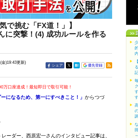
気で挑む「FX道！」】
に突撃！(4) 成功ルールを作る
(金)19:43更新)
シェア
優先登録
00万口座達成！最短即日で取引可能！
ーダーになるため、第一にすべきこと！」
からつづ
。
レーダー、西原宏一さんのインタビュー記事は、