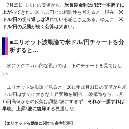
7月25日（水）の安値から
、米長期金利はほぼ一本調子に
上がってきた。
米ドル/円との相関性を考えると、現在、
米
ドル/円の切り返しは遅れている
感じさえある。ゆえに、
米
ドル/円の反騰が続く公算は大きい。
■エリオット波動論で米ドル/円チャートを分
析すると…
次にテクニカル的な視点では、下のチャートを見てほし
い。
エリオット波動論で見ると、2011年10月31日の安値から米
ドル/円はすでに大きな上昇変動を展開、5波構造なら、3月
15日高値からの反落は調整2波にすぎず、
それが一服すれば
早晩、上昇3波に復帰
する見通しだ。
【エリオット波動論に関する参考記事】