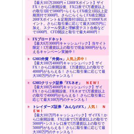
【最大101万2000円＋1200FXポイント】ザイ
FX！から口座開設後、FX口座で1万通貨以上
の取引1回で5000円+らくらくFX積立1回以上定
期買付で3000円。さらにらくらくFX積立開設
200FXポイント＆定期買付1回以上で1000FXポ
イント。さらに取引量に応じて最大100万円に
加え、スクール受講と理解度テスト合格など
で1000円、CFD開設と取引で最大4000円！
FXブロードネット
【最大6万3000円キャッシュバック】当サイト
限定！1万通貨以上の取引で現金3000円がもら
えるキャンペーン実施中！
GMO外貨「外貨ex」
人気上昇中！
【最大100万4000円キャッシュバック】ザイ
FX！から口座開設後、1万通貨以上の取引で
4000円がもらえる！ さらに取引量に応じて最
大100万円のチャンスも！
GMOクリック証券「FXネオ」
ＮＥＷ！
【最大100万4000円キャッシュバック】ザイ
FX！から口座開設後、FXネオで1万通貨以上
の取引で4000円がもらえる！ さらに取引量に
応じて最大100万円のチャンスも！
トレイダーズ証券「みんなのFX」
人気！
Ｎ
ＥＷ！
【最大101万円キャッシュバック】ザイFX！か
ら口座開設後、FX口座で5万通貨以上の取引で
5000円+シストレ口座で5万通貨以上の取引で
5000円がもらえる！ さらに取引量に応じて最
大100万円のチャンスも！