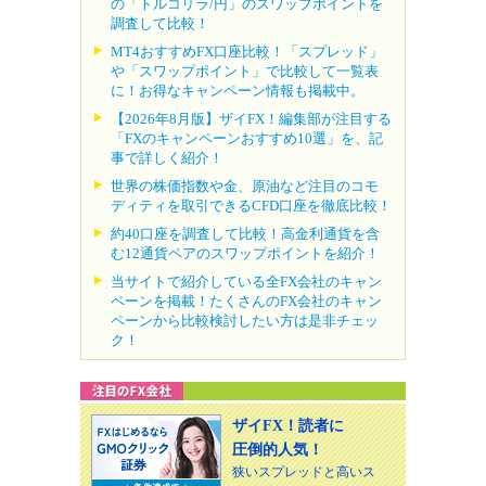
の「トルコリラ/円」のスワップポイントを
調査して比較！
MT4おすすめFX口座比較！「スプレッド」
や「スワップポイント」で比較して一覧表
に！お得なキャンペーン情報も掲載中。
【2026年8月版】ザイFX！編集部が注目する
「FXのキャンペーンおすすめ10選」を、記
事で詳しく紹介！
世界の株価指数や金、原油など注目のコモ
ディティを取引できるCFD口座を徹底比較！
約40口座を調査して比較！高金利通貨を含
む12通貨ペアのスワップポイントを紹介！
当サイトで紹介している全FX会社のキャン
ペーンを掲載！たくさんのFX会社のキャン
ペーンから比較検討したい方は是非チェッ
ク！
ザイFX！読者に
圧倒的人気！
狭いスプレッドと高いス