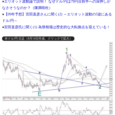
●
エリオット波動論で説明！ なぜドル/円は79円台前半への深押しが
なさそうなのか？（陳満咲杜）
●
【09年予想】宮田直彦さんに聞く(2) ～エリオット波動の5波にある
ドル/円～
●
宮田直彦氏に聞く(1) 為替相場は歴史的な大転換点を迎えている！
米ドル/円 日足（8月14日作成、クリックで拡大）