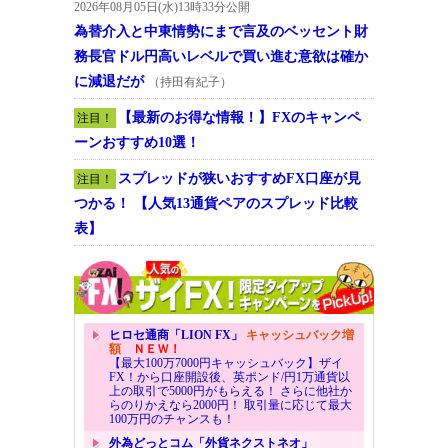
2026年08月05日(水)13時33分公開
為替介入と中東情勢にまで言及のベッセント財
務長官ドル円高いレベルで買い進む意欲は確か
に減退だが
（持田有紀子）
【最新のお得な情報！】FXのキャンペ
注目！
ーンおすすめ10選！
スプレッドが狭いおすすめFX口座が見
注目！
つかる！ 【人気13通貨ペアのスプレッド比較
表】
ヒロセ通商「LION FX」
キャッシュバック増
額
ＮＥＷ！
【最大100万7000円キャッシュバック】ザイ
FX！から口座開設後、英ポンド/円1万通貨以
上の取引で5000円がもらえる！ さらに他社か
らのりかえなら2000円！ 取引量に応じて最大
100万円のチャンスも！
外為どっとコム「外貨ネクストネオ」