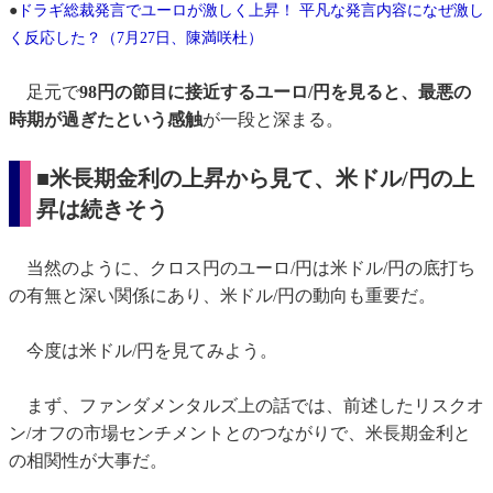
●
ドラギ総裁発言でユーロが激しく上昇！ 平凡な発言内容になぜ激し
く反応した？（7月27日、陳満咲杜）
足元で
98円の節目に接近するユーロ/円を見ると、最悪の
時期が過ぎたという感触
が一段と深まる。
■米長期金利の上昇から見て、米ドル/円の上
昇は続きそう
当然のように、クロス円のユーロ/円は米ドル/円の底打ち
の有無と深い関係にあり、米ドル/円の動向も重要だ。
今度は米ドル/円を見てみよう。
まず、ファンダメンタルズ上の話では、前述したリスクオ
ン/オフの市場センチメントとのつながりで、米長期金利と
の相関性が大事だ。