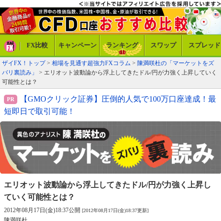
FX比較
キャンペーン
ランキング
スワップ
スプレッド
ザイFX！トップ
>
相場を見通す超強力FXコラム
>
陳満咲杜の「マーケットをズ
バリ裏読み」
> エリオット波動論から浮上してきたドル/円が力強く上昇していく
可能性とは？
【GMOクリック証券】圧倒的人気で100万口座達成！最
短即日で取引可能！
エリオット波動論から浮上してきた
ドル/円が力強く上昇し
ていく可能性とは？
2012年08月17日(金)18:37公開
[2012年08月17日(金)18:37更新]
陳満咲杜