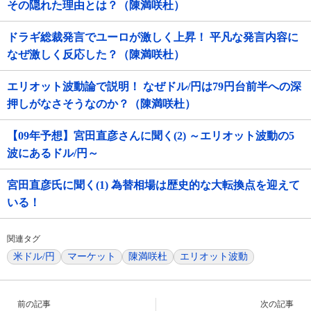
その隠れた理由とは？（陳満咲杜）
ドラギ総裁発言でユーロが激しく上昇！ 平凡な発言内容に
なぜ激しく反応した？（陳満咲杜）
エリオット波動論で説明！ なぜドル/円は79円台前半への深
押しがなさそうなのか？（陳満咲杜）
【09年予想】宮田直彦さんに聞く(2) ～エリオット波動の5
波にあるドル/円～
宮田直彦氏に聞く(1) 為替相場は歴史的な大転換点を迎えて
いる！
関連タグ
米ドル/円
マーケット
陳満咲杜
エリオット波動
前の記事
次の記事