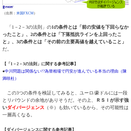
（出所：
米国FXCM
）
「1－2－3の法則」の
1の条件とは「前の安値を下回らなか
ったこと」、2の条件とは「下落抵抗ラインを上回ったこ
と」、3の条件とは「その前の主要高値を越えていること」
だ。
【「1－2－3の法則」に関する参考記事】
●
中川問題は関係ない!?為替相場で円安が進んでいる本当の理由（陳
満咲杜）
この3つの条件を検証してみると、ユーロ/豪ドルには一段
とリバウンドの余地がありそうだ。その上、
ＲＳＩが示す強
い
ダイバージェンス
（※）も効いているから、その可能性は
一層高くなる。
【ダイバージェンスに関する参考記事】