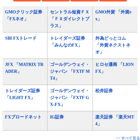
GMOクリック証券
セントラル短資ＦＸ
GMO外貨 「外貨e
「FXネオ」
「ＦＸダイレクトプ
x」
ラス」
SBI FXトレード
トレイダーズ証券
外為どっとコム
「みんなのFX」
「外貨ネクストネ
オ」
JFX 「MATRIX TR
ゴールデンウェイ・
ヒロセ通商 「LION
ADER」
ジャパン 「FXTF M
FX」
T4」
トレイダーズ証券
ゴールデンウェイ・
松井証券
「LIGHT FX」
ジャパン 「FXTF G
X-FX」
FXブロードネット
IG証券
楽天証券 「楽天MT
4」
>> すべて見る