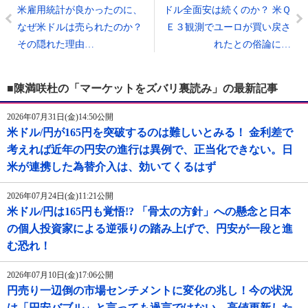
米雇用統計が良かったのに、
ドル全面安は続くのか？ 米Ｑ
なぜ米ドルは売られたのか？
Ｅ３観測でユーロが買い戻さ
その隠れた理由…
れたとの俗論に…
■陳満咲杜の「マーケットをズバリ裏読み」の最新記事
2026年07月31日(金)14:50公開
米ドル/円が165円を突破するのは難しいとみる！ 金利差で
考えれば近年の円安の進行は異例で、正当化できない。日
米が連携した為替介入は、効いてくるはず
2026年07月24日(金)11:21公開
米ドル/円は165円も覚悟!? 「骨太の方針」への懸念と日本
の個人投資家による逆張りの踏み上げで、円安が一段と進
む恐れ！
2026年07月10日(金)17:06公開
円売り一辺倒の市場センチメントに変化の兆し！今の状況
は「円安バブル」と言っても過言ではない。高値更新した