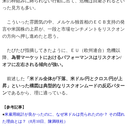
来の枠組みに縛られない行動に出て、危機は回避されるとい
った見方も多い。
こういった雰囲気の中、メルケル独首相のＥＣＢ支持の発
言や米国株の上昇が、一段と市場センチメントをリスクオン
の方向へ押し進めたと思う。
たびたび指摘してきたように、ＥＵ（欧州連合）危機以
降、
為替マーケットにおけるパフォーマンスはリスクオン/
オフに左右される傾向が強い。
前述した
「米ドル全体が下落、米ドル/円とクロス/円が上
昇」といった構図は典型的なリスクオンムードの反応パター
ン
であるから、理に適っている。
【参考記事】
●
米雇用統計が良かったのに、なぜ米ドルは売られたのか？ その隠れ
た理由とは？（8月10日、陳満咲杜）