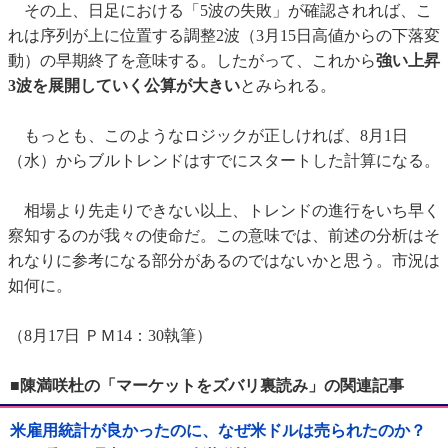
その上、日足における「5波の失敗」が確認されれば、こ
れは序列が上に位置する調整2波（3月15日高値からの下落変
動）の早期終了を意味する。したがって、これから
強い上昇
3波を展開していく公算が大きい
とみられる。
もっとも、このようなロジックが正しければ、8月1日
（水）からブルトレンドはすでにスタートした計算になる。
相場より先走りできない以上、トレンドの進行をいち早く
察知するのが我々の使命だ。この意味では、前述の分析はそ
れなりに参考になる部分があるのではないかと思う。市況は
如何に。
（8月17日 ＰＭ14：30執筆）
■陳満咲杜の「マーケットをズバリ裏読み」の関連記事
米雇用統計が良かったのに、なぜ米ドルは売られたのか？