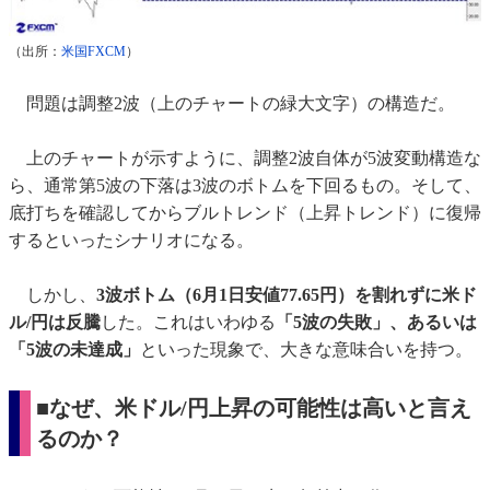
（出所：
米国FXCM
）
問題は調整2波（上のチャートの緑大文字）の構造だ。
上のチャートが示すように、調整2波自体が5波変動構造な
ら、通常第5波の下落は3波のボトムを下回るもの。そして、
底打ちを確認してからブルトレンド（上昇トレンド）に復帰
するといったシナリオになる。
しかし、
3波ボトム（6月1日安値77.65円）を割れずに米ド
ル/円は反騰
した。これはいわゆる
「5波の失敗」、あるいは
「5波の未達成」
といった現象で、大きな意味合いを持つ。
■なぜ、米ドル/円上昇の可能性は高いと言え
るのか？