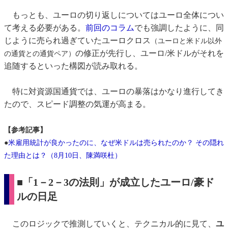
もっとも、ユーロの切り返しについてはユーロ全体につい
て考える必要がある。
前回のコラム
でも強調したように、同
じように売られ過ぎていたユーロクロス
（ユーロと米ドル以外
の修正が先行し、ユーロ/米ドルがそれを
の通貨との通貨ペア）
追随するといった構図が読み取れる。
特に対資源国通貨では、ユーロの暴落はかなり進行してき
たので、スピード調整の気運が高まる。
【参考記事】
●
米雇用統計が良かったのに、なぜ米ドルは売られたのか？ その隠れ
た理由とは？（8月10日、陳満咲杜）
■「1－2－3の法則」が成立したユーロ/豪ド
ルの日足
このロジックで推測していくと、テクニカル的に見て、
ユ