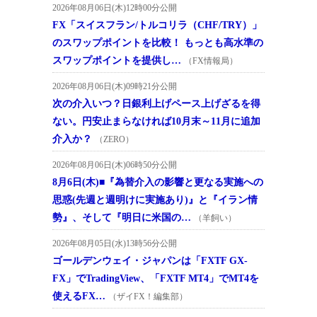
2026年08月06日(木)12時00分公開
FX「スイスフラン/トルコリラ（CHF/TRY）」
のスワップポイントを比較！ もっとも高水準の
スワップポイントを提供し…
（FX情報局）
2026年08月06日(木)09時21分公開
次の介入いつ？日銀利上げペース上げざるを得
ない。円安止まらなければ10月末～11月に追加
介入か？
（ZERO）
2026年08月06日(木)06時50分公開
8月6日(木)■『為替介入の影響と更なる実施への
思惑(先週と週明けに実施あり)』と『イラン情
勢』、そして『明日に米国の…
（羊飼い）
2026年08月05日(水)13時56分公開
ゴールデンウェイ・ジャパンは「FXTF GX-
FX」でTradingView、「FXTF MT4」でMT4を
使えるFX…
（ザイFX！編集部）