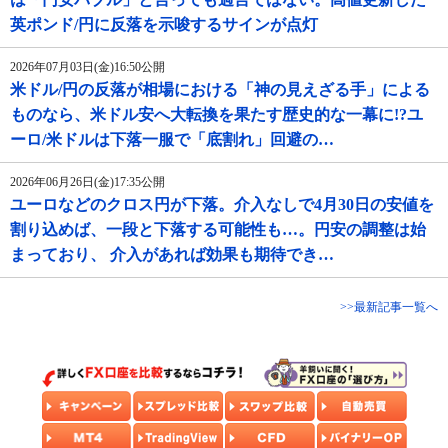
英ポンド/円に反落を示唆するサインが点灯
2026年07月03日(金)16:50公開
米ドル/円の反落が相場における「神の見えざる手」による
ものなら、米ドル安へ大転換を果たす歴史的な一幕に!?ユ
ーロ/米ドルは下落一服で「底割れ」回避の…
2026年06月26日(金)17:35公開
ユーロなどのクロス円が下落。介入なしで4月30日の安値を
割り込めば、一段と下落する可能性も…。円安の調整は始
まっており、 介入があれば効果も期待でき…
>>最新記事一覧へ