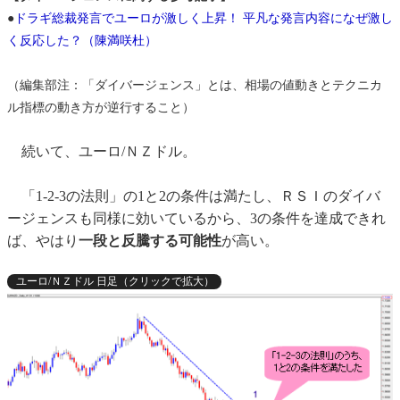
●
ドラギ総裁発言でユーロが激しく上昇！ 平凡な発言内容になぜ激し
く反応した？（陳満咲杜）
（編集部注：「ダイバージェンス」とは、相場の値動きとテクニカ
ル指標の動き方が逆行すること）
続いて、ユーロ/ＮＺドル。
「1-2-3の法則」の1と2の条件は満たし、ＲＳＩのダイバ
ージェンスも同様に効いているから、3の条件を達成できれ
ば、やはり
一段と反騰する可能性
が高い。
ユーロ/ＮＺドル 日足（クリックで拡大）