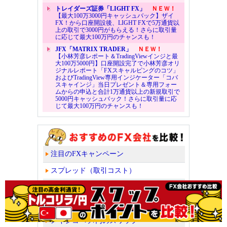
トレイダーズ証券「LIGHT FX」
ＮＥＷ！
【最大100万3000円キャッシュバック】ザイ
FX！から口座開設後、LIGHT FXで5万通貨以
上の取引で3000円がもらえる！さらに取引量
に応じて最大100万円のチャンスも！
JFX「MATRIX TRADER」
ＮＥＷ！
【小林芳彦レポート＆TradingViewインジと最
大100万5000円】口座開設完了で小林芳彦オリ
ジナルレポート「FXスキャルピングのコツ」
およびTradingView専用インジケーター「コバ
スキャインジ」当日プレゼント＆専用フォー
ムからの申込と合計1万通貨以上の新規取引で
5000円キャッシュバック！さらに取引量に応
じて最大100万円のチャンスも！
注目のFXキャンペーン
スプレッド（取引コスト）
スワップポイント
トルコリラ/円のスワップ
メキシコペソ/円のスワップ