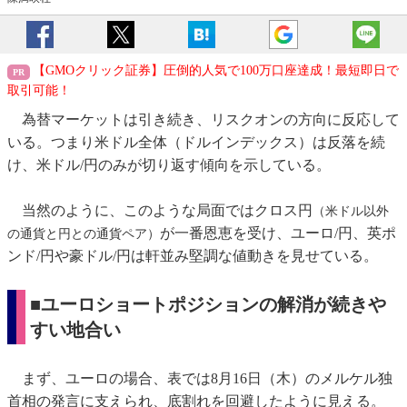
【GMOクリック証券】圧倒的人気で100万口座達成！最短即日で
取引可能！
為替マーケットは引き続き、リスクオンの方向に反応して
いる。つまり米ドル全体（ドルインデックス）は反落を続
け、米ドル/円のみが切り返す傾向を示している。
当然のように、このような局面ではクロス円
（米ドル以外
が一番恩恵を受け、ユーロ/円、英ポ
の通貨と円との通貨ペア）
ンド/円や豪ドル/円は軒並み堅調な値動きを見せている。
■ユーロショートポジションの解消が続きや
すい地合い
まず、ユーロの場合、表では8月16日（木）のメルケル独
首相の発言に支えられ、底割れを回避したように見える。