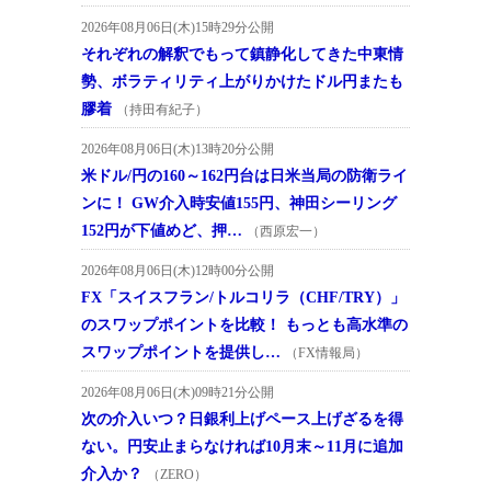
2026年08月06日(木)15時29分公開
それぞれの解釈でもって鎮静化してきた中東情
勢、ボラティリティ上がりかけたドル円またも
膠着
（持田有紀子）
2026年08月06日(木)13時20分公開
米ドル/円の160～162円台は日米当局の防衛ライ
ンに！ GW介入時安値155円、神田シーリング
152円が下値めど、押…
（西原宏一）
2026年08月06日(木)12時00分公開
FX「スイスフラン/トルコリラ（CHF/TRY）」
のスワップポイントを比較！ もっとも高水準の
スワップポイントを提供し…
（FX情報局）
2026年08月06日(木)09時21分公開
次の介入いつ？日銀利上げペース上げざるを得
ない。円安止まらなければ10月末～11月に追加
介入か？
（ZERO）