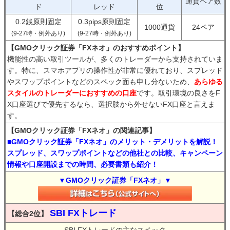
通貨ペア数
ド
レッド
位
0.2銭原則固定
0.3pips原則固定
1000通貨
24ペア
(9-27時・例外あり)
(9-27時・例外あり)
【GMOクリック証券「FXネオ」のおすすめポイント】
機能性の高い取引ツールが、多くのトレーダーから支持されていま
す。特に、スマホアプリの操作性が非常に優れており、スプレッド
やスワップポイントなどのスペック面も申し分ないため、
あらゆる
スタイルのトレーダーにおすすめの口座
です。取引環境の良さをF
X口座選びで優先するなら、選択肢から外せないFX口座と言えま
す。
【GMOクリック証券「FXネオ」の関連記事】
■GMOクリック証券「FXネオ」のメリット・デメリットを解説！
スプレッド、スワップポイントなどの他社との比較、キャンペーン
情報や口座開設までの時間、必要書類も紹介！
▼GMOクリック証券「FXネオ」▼
SBI FXトレード
【総合2位】
SBI FXトレードの主なスペック