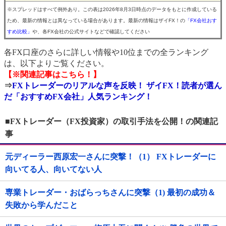
※スプレッドはすべて例外あり。この表は2026年8月3日時点のデータをもとに作成している
ため、最新の情報とは異なっている場合があります。最新の情報はザイFX！の
「FX会社おす
すめ比較」
や、各FX会社の公式サイトなどで確認してください
各FX口座のさらに詳しい情報や10位までの全ランキング
は、以下よりご覧ください。
【※関連記事はこちら！】
⇒
FXトレーダーのリアルな声を反映！ ザイFX！読者が選ん
だ「おすすめFX会社」人気ランキング！
■FXトレーダー（FX投資家）の取引手法を公開！の関連記
事
元ディーラー西原宏一さんに突撃！（1） FXトレーダーに
向いてる人、向いてない人
専業トレーダー・おばらっちさんに突撃（1) 最初の成功＆
失敗から学んだこと