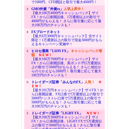
で1000円、CFD開設と取引で最大4000円！
GMO外貨「外貨ex」
人気上昇中！
【最大100万4000円キャッシュバック】ザイ
FX！から口座開設後、1万通貨以上の取引で
4000円がもらえる！ さらに取引量に応じて最
大100万円のチャンスも！
FXブロードネット
【最大6万3000円キャッシュバック】当サイト
限定！1万通貨以上の取引で現金3000円がもら
えるキャンペーン実施中！
ヒロセ通商「LION FX」
キャッシュバック増
額
ＮＥＷ！
【最大100万7000円キャッシュバック】ザイ
FX！から口座開設後、英ポンド/円1万通貨以
上の取引で5000円がもらえる！ さらに他社か
らのりかえなら2000円！ 取引量に応じて最大
100万円のチャンスも！
トレイダーズ証券「みんなのFX」
人気！
Ｎ
ＥＷ！
【最大101万円キャッシュバック】ザイFX！か
ら口座開設後、FX口座で5万通貨以上の取引で
5000円+シストレ口座で5万通貨以上の取引で
5000円がもらえる！ さらに取引量に応じて最
大100万円のチャンスも！
トレイダーズ証券「LIGHT FX」
ＮＥＷ！
【最大100万3000円キャッシュバック】ザイ
FX！から口座開設後、LIGHT FXで5万通貨以
上の取引で3000円がもらえる！さらに取引量