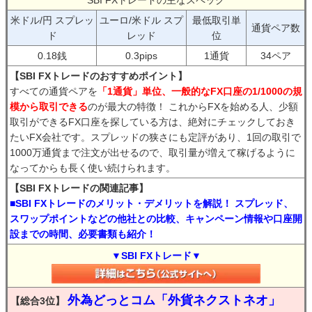
米ドル/円 スプレッ
ユーロ/米ドル スプ
最低取引単
通貨ペア数
ド
レッド
位
0.18銭
0.3pips
1通貨
34ペア
【SBI FXトレードのおすすめポイント】
すべての通貨ペアを
「1通貨」単位、一般的なFX口座の1/1000の規
模から取引できる
のが最大の特徴！ これからFXを始める人、少額
取引ができるFX口座を探している方は、絶対にチェックしておき
たいFX会社です。スプレッドの狭さにも定評があり、1回の取引で
1000万通貨まで注文が出せるので、取引量が増えて稼げるように
なってからも長く使い続けられます。
【SBI FXトレードの関連記事】
■SBI FXトレードのメリット・デメリットを解説！ スプレッド、
スワップポイントなどの他社との比較、キャンペーン情報や口座開
設までの時間、必要書類も紹介！
▼SBI FXトレード▼
外為どっとコム「外貨ネクストネオ」
【総合3位】