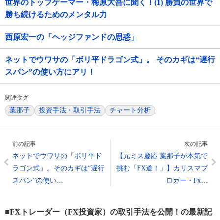
世界のトップゲーマー・梅原大吾に聞く！(1) 勝負の世界で
勝ち続けるためのメンタル力
西原宏一の「ヘッジファンドの思惑」
ネットでウワサの「ボリ平ドラゴン式」。 そのカギは“遅行
スパン”の使い方にアリ！
関連タグ
葉那子
投資手法・取引手法
チャート分析
前の記事
次の記事
ネットでウワサの「ボリ平ド
【元ミス慶応 葉那子が本気で
ラゴン式」。そのカギは“遅行
挑む「FX道！」】カリスマブ
スパン”の使い…
ロガー・Fx…
■FXトレーダー（FX投資家）の取引手法を公開！の最新記