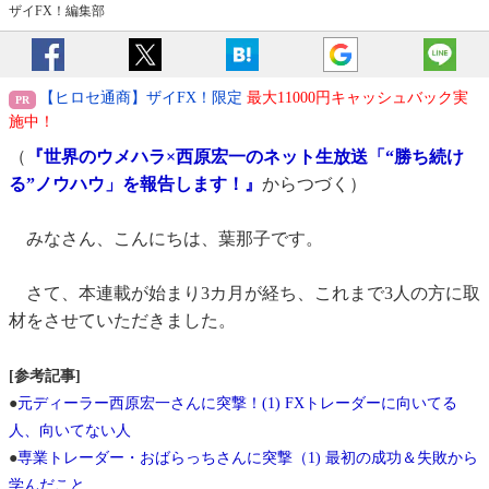
ザイFX！編集部
【ヒロセ通商】ザイFX！限定
最大11000円キャッシュバック実
施中！
（
『世界のウメハラ×西原宏一のネット生放送「“勝ち続け
る”ノウハウ」を報告します！』
からつづく）
みなさん、こんにちは、葉那子です。
さて、本連載が始まり3カ月が経ち、これまで3人の方に取
材をさせていただきました。
[参考記事]
●
元ディーラー西原宏一さんに突撃！(1) FXトレーダーに向いてる
人、向いてない人
●
専業トレーダー・おばらっちさんに突撃（1) 最初の成功＆失敗から
学んだこと