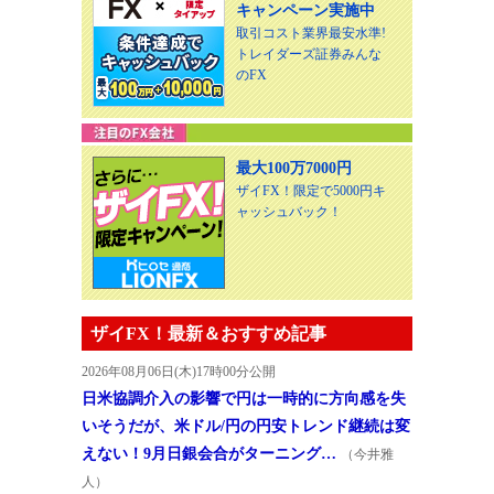
キャンペーン実施中
取引コスト業界最安水準!
トレイダーズ証券みんな
のFX
最大100万7000円
ザイFX！限定で5000円キ
ャッシュバック！
ザイFX！最新＆おすすめ記事
2026年08月06日(木)17時00分公開
日米協調介入の影響で円は一時的に方向感を失
いそうだが、米ドル/円の円安トレンド継続は変
えない！9月日銀会合がターニング…
（今井雅
人）