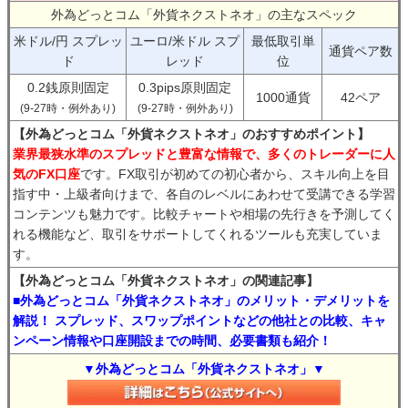
外為どっとコム「外貨ネクストネオ」の主なスペック
米ドル/円 スプレッ
ユーロ/米ドル スプ
最低取引単
通貨ペア数
ド
レッド
位
0.2銭原則固定
0.3pips原則固定
1000通貨
42ペア
(9-27時・例外あり)
(9-27時・例外あり)
【外為どっとコム「外貨ネクストネオ」のおすすめポイント】
業界最狭水準のスプレッドと豊富な情報で、多くのトレーダーに人
気のFX口座
です。FX取引が初めての初心者から、スキル向上を目
指す中・上級者向けまで、各自のレベルにあわせて受講できる学習
コンテンツも魅力です。比較チャートや相場の先行きを予測してく
れる機能など、取引をサポートしてくれるツールも充実していま
す。
【外為どっとコム「外貨ネクストネオ」の関連記事】
■外為どっとコム「外貨ネクストネオ」のメリット・デメリットを
解説！ スプレッド、スワップポイントなどの他社との比較、キャ
ンペーン情報や口座開設までの時間、必要書類も紹介！
▼外為どっとコム「外貨ネクストネオ」▼