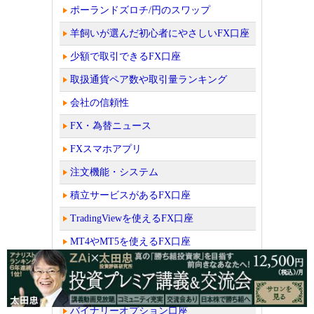
ポーランドズロチ/円のスワップ
羊飼いが選んだ初心者にやさしいFX口座
少額で取引できるFX口座
取扱通貨ペア数や取引量ランキング
会社の信頼性
FX・為替ニュース
FXスマホアプリ
注文機能・システム
積立サービスがあるFX口座
TradingViewを使えるFX口座
MT4やMT5を使えるFX口座
FX自動売買（シストレ）口座
CFD口座
バイナリーオプション口座