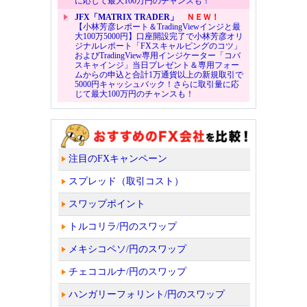
に応じて最大100万円のチャンスも！
JFX「MATRIX TRADER」
ＮＥＷ！
【小林芳彦レポート＆TradingViewインジと最
大100万5000円】口座開設完了で小林芳彦オリ
ジナルレポート「FXスキャルピングのコツ」
およびTradingView専用インジケーター「コバ
スキャインジ」当日プレゼント＆専用フォー
ムからの申込と合計1万通貨以上の新規取引で
5000円キャッシュバック！さらに取引量に応
じて最大100万円のチャンスも！
注目のFXキャンペーン
スプレッド（取引コスト）
スワップポイント
トルコリラ/円のスワップ
メキシコペソ/円のスワップ
チェココルナ/円のスワップ
ハンガリーフォリント/円のスワップ