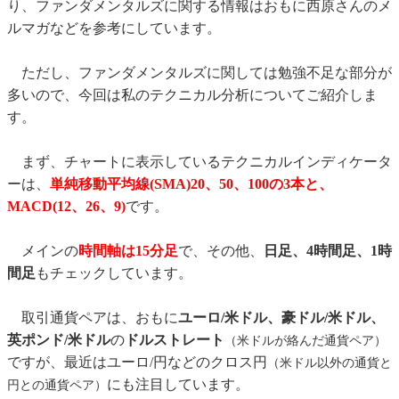
り、ファンダメンタルズに関する情報はおもに西原さんのメ
ルマガなどを参考にしています。
ただし、ファンダメンタルズに関しては勉強不足な部分が
多いので、今回は私のテクニカル分析についてご紹介しま
す。
まず、チャートに表示しているテクニカルインディケータ
ーは、
単純移動平均線(SMA)20、50、100の3本と、
MACD(12、26、9)
です。
メインの
時間軸は15分足
で、その他、
日足、4時間足、1時
間足
もチェックしています。
取引通貨ペアは、おもに
ユーロ/米ドル、豪ドル/米ドル、
英ポンド/米ドル
の
ドルストレート
（米ドルが絡んだ通貨ペア）
ですが、最近はユーロ/円などのクロス円
（米ドル以外の通貨と
にも注目しています。
円との通貨ペア）