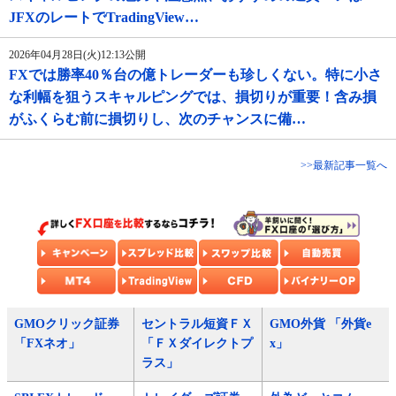
JFXのレートでTradingView…
2026年04月28日(火)12:13公開
FXでは勝率40％台の億トレーダーも珍しくない。特に小さ
な利幅を狙うスキャルピングでは、損切りが重要！含み損
がふくらむ前に損切りし、次のチャンスに備…
>>最新記事一覧へ
GMOクリック証券
セントラル短資ＦＸ
GMO外貨 「外貨e
「FXネオ」
「ＦＸダイレクトプ
x」
ラス」