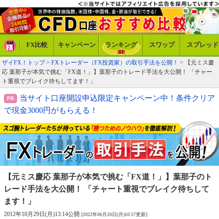
FX比較
キャンペーン
ランキング
スワップ
スプレッド
ザイFX！トップ
>
FXトレーダー（FX投資家）の取引手法を公開！
> 【元ミス慶
応 葉那子が本気で挑む「FX道！」】葉那子のトレード手法を大公開！ 「チャー
ト重視でブレイク待ちしてます！」
当サイト口座開設申込限定キャンペーン中！条件クリア
で現金3000円がもらえる！
【元ミス慶応 葉那子が本気で挑む「FX道！」】
葉那子のト
レード手法を大公開！ 「チャート重視でブレイク待ちして
ます！」
2012年10月29日(月)13:14公開
[2022年06月20日(月)10:57更新]