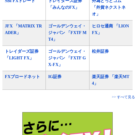
SBI FXトレード
トレイダーズ証券
外為どっとコム
「みんなのFX」
「外貨ネクストネ
オ」
JFX 「MATRIX TR
ゴールデンウェイ・
ヒロセ通商 「LION
ADER」
ジャパン 「FXTF M
FX」
T4」
トレイダーズ証券
ゴールデンウェイ・
松井証券
「LIGHT FX」
ジャパン 「FXTF G
X-FX」
FXブロードネット
IG証券
楽天証券 「楽天MT
4」
>> すべて見る