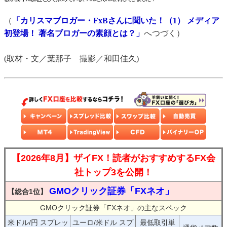
（
「カリスマブロガー・FxBさんに聞いた！（1） メディア
初登場！ 著名ブロガーの素顔とは？」
へつづく）
(取材・文／葉那子 撮影／和田佳久)
【2026年8月】ザイFX！読者がおすすめするFX会
社トップ3を公開！
GMOクリック証券「FXネオ」
【総合1位】
GMOクリック証券「FXネオ」の主なスペック
米ドル/円 スプレッ
ユーロ/米ドル スプ
最低取引単