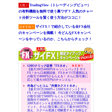
TradingView（トレーディングビュー）
人気！
の有料機能を無料で使う裏ワザ？ 人気のチャー
ト分析ツールを賢く使う方法がココに！
ザイFX！で紹介している全FX会社
おすすめ！
のキャンペーンを掲載！ 今どんなFXキャンペ
ーンをやっているのか、こちらからチェック！
GMOクリック証券「FXネオ」
ＮＥＷ！
【最大100万4000円キャッシュバック】ザイ
FX！から口座開設後、FXネオで1万通貨以上
の取引で4000円がもらえる！ さらに取引量に
応じて最大100万円のチャンスも！
外為どっとコム「外貨ネクストネオ」
【最大101万2000円＋1200FXポイント】ザイ
FX！から口座開設後、FX口座で1万通貨以上
の取引1回で5000円+らくらくFX積立1回以上定
期買付で3000円。さらにらくらくFX積立開設
200FXポイント＆定期買付1回以上で1000FXポ
イント。さらに取引量に応じて最大100万円に
加え、スクール受講と理解度テスト合格など