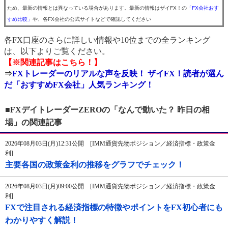
ため、最新の情報とは異なっている場合があります。最新の情報はザイFX！の
「FX会社おす
すめ比較」
や、各FX会社の公式サイトなどで確認してください
各FX口座のさらに詳しい情報や10位までの全ランキング
は、以下よりご覧ください。
【※関連記事はこちら！】
⇒
FXトレーダーのリアルな声を反映！ ザイFX！読者が選ん
だ「おすすめFX会社」人気ランキング！
■FXデイトレーダーZEROの「なんで動いた？ 昨日の相
場」の関連記事
2026年08月03日(月)12:31公開 [IMM通貨先物ポジション／経済指標・政策金
利]
主要各国の政策金利の推移をグラフでチェック！
2026年08月03日(月)09:00公開 [IMM通貨先物ポジション／経済指標・政策金
利]
FXで注目される経済指標の特徴やポイントをFX初心者にも
わかりやすく解説！