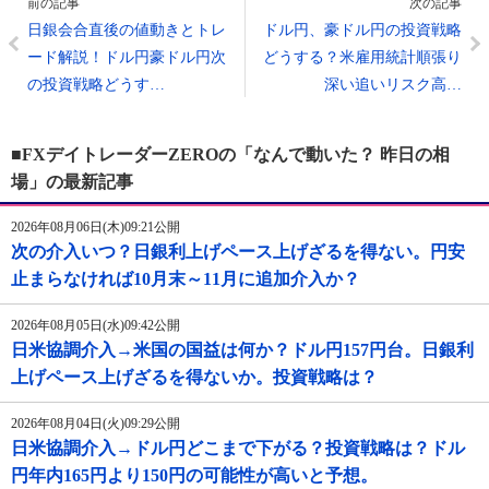
前の記事
次の記事
日銀会合直後の値動きとトレ
ドル円、豪ドル円の投資戦略
ード解説！ドル円豪ドル円次
どうする？米雇用統計順張り
の投資戦略どうす…
深い追いリスク高…
■FXデイトレーダーZEROの「なんで動いた？ 昨日の相
場」の最新記事
2026年08月06日(木)09:21公開
次の介入いつ？日銀利上げペース上げざるを得ない。円安
止まらなければ10月末～11月に追加介入か？
2026年08月05日(水)09:42公開
日米協調介入→米国の国益は何か？ドル円157円台。日銀利
上げペース上げざるを得ないか。投資戦略は？
2026年08月04日(火)09:29公開
日米協調介入→ドル円どこまで下がる？投資戦略は？ドル
円年内165円より150円の可能性が高いと予想。