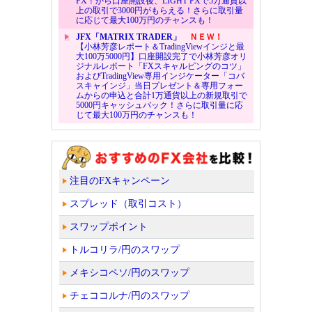
FX！から口座開設後、LIGHT FXで5万通貨以
上の取引で3000円がもらえる！さらに取引量
に応じて最大100万円のチャンスも！
JFX「MATRIX TRADER」
ＮＥＷ！
【小林芳彦レポート＆TradingViewインジと最
大100万5000円】口座開設完了で小林芳彦オリ
ジナルレポート「FXスキャルピングのコツ」
およびTradingView専用インジケーター「コバ
スキャインジ」当日プレゼント＆専用フォー
ムからの申込と合計1万通貨以上の新規取引で
5000円キャッシュバック！さらに取引量に応
じて最大100万円のチャンスも！
注目のFXキャンペーン
スプレッド（取引コスト）
スワップポイント
トルコリラ/円のスワップ
メキシコペソ/円のスワップ
チェココルナ/円のスワップ