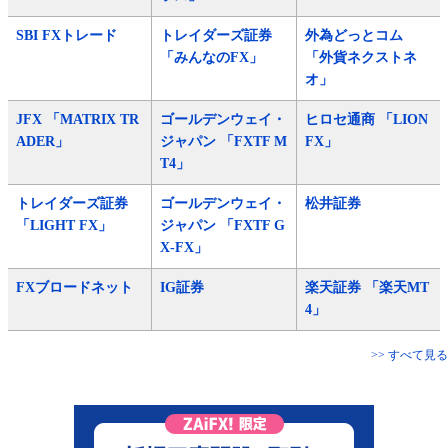
SBI FXトレード
トレイダーズ証券
外為どっとコム
「みんなのFX」
「外貨ネクストネ
オ」
JFX 「MATRIX TR
ゴールデンウェイ・
ヒロセ通商 「LION
ADER」
ジャパン 「FXTF M
FX」
T4」
トレイダーズ証券
ゴールデンウェイ・
松井証券
「LIGHT FX」
ジャパン 「FXTF G
X-FX」
FXブロードネット
IG証券
楽天証券 「楽天MT
4」
>> すべて見る