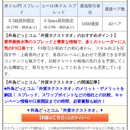
米ドル/円 スプレッ
ユーロ/米ドル スプ
最低取引単
通貨ペア数
ド
レッド
位
0.2銭原則固定
0.3pips原則固定
1000通貨
42ペア
(9-27時・例外あり)
(9-27時・例外あり)
【外為どっとコム「外貨ネクストネオ」のおすすめポイント】
業界最狭水準のスプレッドと豊富な情報で、多くのトレーダーに人
気のFX口座
です。FX取引が初めての初心者から、スキル向上を目
指す中・上級者向けまで、各自のレベルにあわせて受講できる学習
コンテンツも魅力です。比較チャートや相場の先行きを予測してく
れる機能など、取引をサポートしてくれるツールも充実していま
す。
【外為どっとコム「外貨ネクストネオ」の関連記事】
■外為どっとコム「外貨ネクストネオ」のメリット・デメリットを
解説！ スプレッド、スワップポイントなどの他社との比較、キャ
ンペーン情報や口座開設までの時間、必要書類も紹介！
▼外為どっとコム「外貨ネクストネオ」▼
※スプレッドはすべて例外あり。この表は2026年8月3日時点のデータをもとに作成している