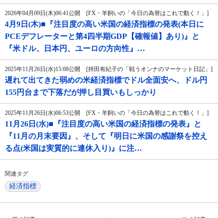
2026年04月09日(木)06:41公開 [FX・羊飼いの「今日の為替はこれで動く！」]
4月9日(木)■『注目度の高い米国の経済指標の発表(本日に
PCEデフレーターと第4四半期GDP【確報値】あり)』と
『米ドル、日本円、ユーロの方向性』…
2025年11月26日(水)15:08公開 [持田有紀子の「戦うオンナのマーケット日記」]
遅れて出てきた弱めの米経済指標でドル全面安へ、ドル円
155円台まで下落だが押し目買いもしっかり
2025年11月26日(水)06:53公開 [FX・羊飼いの「今日の為替はこれで動く！」]
11月26日(水)■『注目度の高い米国の経済指標の発表』と
『11月の月末要因』、そして『明日に米国の感謝祭を控え
る点(米国は実質的に連休入り)』に注…
関連タグ
経済指標