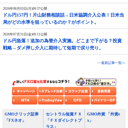
2026年08月03日(月)09:37公開
ドル円157円！片山財務相談話→日米協調介入公表！日米当
局がどの水準を狙っているのか？がポイント。
2026年07月31日(金)09:11公開
ドル円急落！追加の為替介入実施。どこまで下がる？投資
戦略→ダメ押し介入に期待して短期で戻り売り。
>>最新記事一覧へ
GMOクリック証券
セントラル短資ＦＸ
GMO外貨 「外貨e
「FXネオ」
「ＦＸダイレクトプ
x」
ラス」