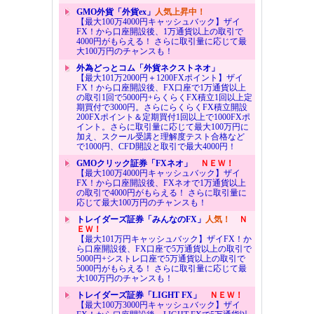
GMO外貨「外貨ex」
人気上昇中！
【最大100万4000円キャッシュバック】ザイ
FX！から口座開設後、1万通貨以上の取引で
4000円がもらえる！ さらに取引量に応じて最
大100万円のチャンスも！
外為どっとコム「外貨ネクストネオ」
【最大101万2000円＋1200FXポイント】ザイ
FX！から口座開設後、FX口座で1万通貨以上
の取引1回で5000円+らくらくFX積立1回以上定
期買付で3000円。さらにらくらくFX積立開設
200FXポイント＆定期買付1回以上で1000FXポ
イント。さらに取引量に応じて最大100万円に
加え、スクール受講と理解度テスト合格など
で1000円、CFD開設と取引で最大4000円！
GMOクリック証券「FXネオ」
ＮＥＷ！
【最大100万4000円キャッシュバック】ザイ
FX！から口座開設後、FXネオで1万通貨以上
の取引で4000円がもらえる！ さらに取引量に
応じて最大100万円のチャンスも！
トレイダーズ証券「みんなのFX」
人気！
Ｎ
ＥＷ！
【最大101万円キャッシュバック】ザイFX！か
ら口座開設後、FX口座で5万通貨以上の取引で
5000円+シストレ口座で5万通貨以上の取引で
5000円がもらえる！ さらに取引量に応じて最
大100万円のチャンスも！
トレイダーズ証券「LIGHT FX」
ＮＥＷ！
【最大100万3000円キャッシュバック】ザイ