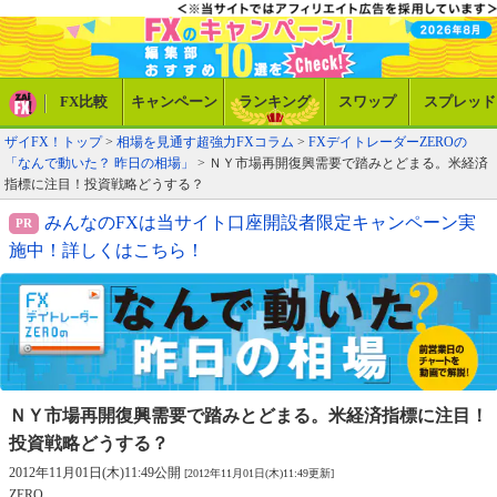
FX比較
キャンペーン
ランキング
スワップ
スプレッド
ザイFX！トップ
>
相場を見通す超強力FXコラム
>
FXデイトレーダーZEROの
「なんで動いた？ 昨日の相場」
> ＮＹ市場再開復興需要で踏みとどまる。米経済
指標に注目！投資戦略どうする？
みんなのFXは当サイト口座開設者限定キャンペーン実
施中！詳しくはこちら！
ＮＹ市場再開復興需要で踏みとどまる。
米経済指標に注目！
投資戦略どうする？
2012年11月01日(木)11:49公開
[2012年11月01日(木)11:49更新]
ZERO