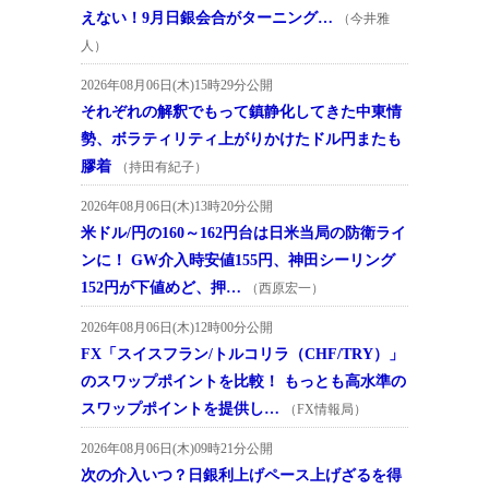
えない！9月日銀会合がターニング…
（今井雅
人）
2026年08月06日(木)15時29分公開
それぞれの解釈でもって鎮静化してきた中東情
勢、ボラティリティ上がりかけたドル円またも
膠着
（持田有紀子）
2026年08月06日(木)13時20分公開
米ドル/円の160～162円台は日米当局の防衛ライ
ンに！ GW介入時安値155円、神田シーリング
152円が下値めど、押…
（西原宏一）
2026年08月06日(木)12時00分公開
FX「スイスフラン/トルコリラ（CHF/TRY）」
のスワップポイントを比較！ もっとも高水準の
スワップポイントを提供し…
（FX情報局）
2026年08月06日(木)09時21分公開
次の介入いつ？日銀利上げペース上げざるを得