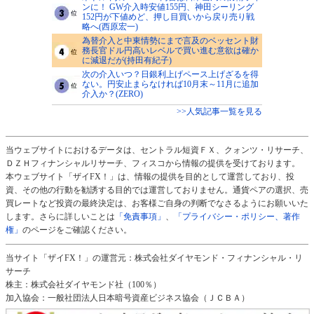
ンに！ GW介入時安値155円、神田シーリング
152円が下値めど、押し目買いから戻り売り戦
略へ(西原宏一)
為替介入と中東情勢にまで言及のベッセント財
務長官ドル円高いレベルで買い進む意欲は確か
に減退だが(持田有紀子)
次の介入いつ？日銀利上げペース上げざるを得
ない。円安止まらなければ10月末～11月に追加
介入か？(ZERO)
>>人気記事一覧を見る
当ウェブサイトにおけるデータは、セントラル短資ＦＸ、クォンツ・リサーチ、
ＤＺＨフィナンシャルリサーチ、フィスコから情報の提供を受けております。
本ウェブサイト「ザイFX！」は、情報の提供を目的として運営しており、投
資、その他の行動を勧誘する目的では運営しておりません。通貨ペアの選択、売
買レートなど投資の最終決定は、お客様ご自身の判断でなさるようにお願いいた
します。さらに詳しいことは
「免責事項」
、
「プライバシー・ポリシー、著作
権」
のページをご確認ください。
当サイト「ザイFX！」の運営元：株式会社ダイヤモンド・フィナンシャル・リ
サーチ
株主：株式会社ダイヤモンド社（100％）
加入協会：一般社団法人日本暗号資産ビジネス協会（ＪＣＢＡ）