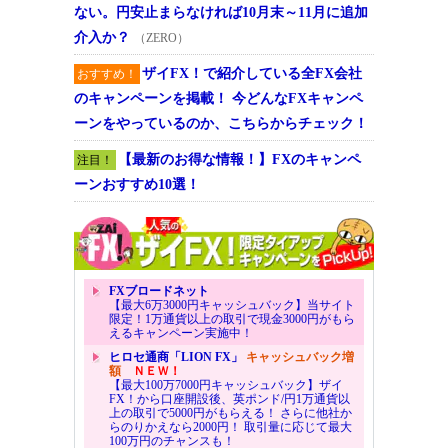
ない。円安止まらなければ10月末～11月に追加
介入か？
（ZERO）
ザイFX！で紹介している全FX会社
おすすめ！
のキャンペーンを掲載！ 今どんなFXキャンペ
ーンをやっているのか、こちらからチェック！
【最新のお得な情報！】FXのキャンペ
注目！
ーンおすすめ10選！
FXブロードネット
【最大6万3000円キャッシュバック】当サイト
限定！1万通貨以上の取引で現金3000円がもら
えるキャンペーン実施中！
ヒロセ通商「LION FX」
キャッシュバック増
額
ＮＥＷ！
【最大100万7000円キャッシュバック】ザイ
FX！から口座開設後、英ポンド/円1万通貨以
上の取引で5000円がもらえる！ さらに他社か
らのりかえなら2000円！ 取引量に応じて最大
100万円のチャンスも！