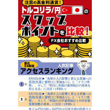
8月6日(木)■『為替介入の影響と更なる実施への
思惑(先週と週明けに実施あり)』と『イラン情
勢』、そして『明日に米国の雇用統計の発表を
控える点』に注目！(羊飼い)
8月5日(水)■『為替介入の影響と更なる実施への
思惑(先週と週明けに実施あり)』と『イラン情
勢』、そして『米国のADP雇用統計とISM非製
造業指数の発表』に注目！(羊飼い)
米ドル/円の160～162円台は日米当局の防衛ライ