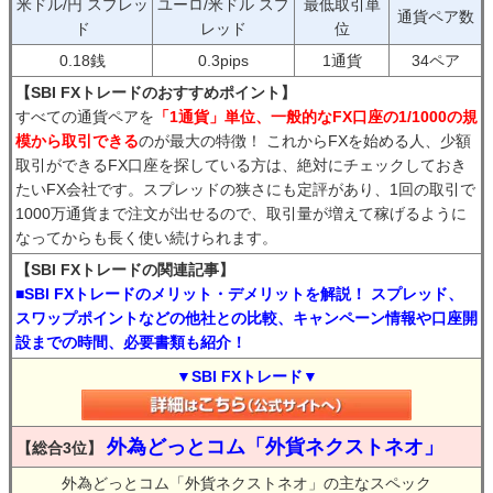
米ドル/円 スプレッ
ユーロ/米ドル スプ
最低取引単
通貨ペア数
ド
レッド
位
0.18銭
0.3pips
1通貨
34ペア
【SBI FXトレードのおすすめポイント】
すべての通貨ペアを
「1通貨」単位、一般的なFX口座の1/1000の規
模から取引できる
のが最大の特徴！ これからFXを始める人、少額
取引ができるFX口座を探している方は、絶対にチェックしておき
たいFX会社です。スプレッドの狭さにも定評があり、1回の取引で
1000万通貨まで注文が出せるので、取引量が増えて稼げるように
なってからも長く使い続けられます。
【SBI FXトレードの関連記事】
■SBI FXトレードのメリット・デメリットを解説！ スプレッド、
スワップポイントなどの他社との比較、キャンペーン情報や口座開
設までの時間、必要書類も紹介！
▼SBI FXトレード▼
外為どっとコム「外貨ネクストネオ」
【総合3位】
外為どっとコム「外貨ネクストネオ」の主なスペック