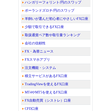
ハンガリーフォリント/円のスワップ
ポーランドズロチ/円のスワップ
羊飼いが選んだ初心者にやさしいFX口座
少額で取引できるFX口座
取扱通貨ペア数や取引量ランキング
会社の信頼性
FX・為替ニュース
FXスマホアプリ
注文機能・システム
積立サービスがあるFX口座
TradingViewを使えるFX口座
MT4やMT5を使えるFX口座
FX自動売買（シストレ）口座
CFD口座