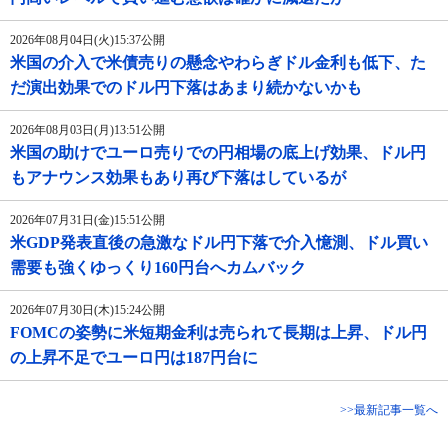
2026年08月04日(火)15:37公開
米国の介入で米債売りの懸念やわらぎドル金利も低下、た
だ演出効果でのドル円下落はあまり続かないかも
2026年08月03日(月)13:51公開
米国の助けでユーロ売りでの円相場の底上げ効果、ドル円
もアナウンス効果もあり再び下落はしているが
2026年07月31日(金)15:51公開
米GDP発表直後の急激なドル円下落で介入憶測、ドル買い
需要も強くゆっくり160円台へカムバック
2026年07月30日(木)15:24公開
FOMCの姿勢に米短期金利は売られて長期は上昇、ドル円
の上昇不足でユーロ円は187円台に
>>最新記事一覧へ