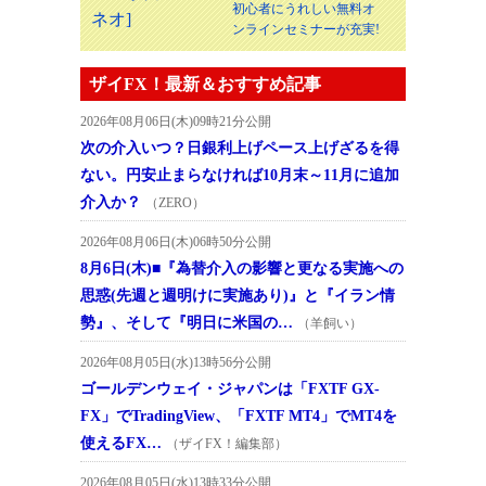
初心者にうれしい無料オ
ンラインセミナーが充実!
ザイFX！最新＆おすすめ記事
2026年08月06日(木)09時21分公開
次の介入いつ？日銀利上げペース上げざるを得
ない。円安止まらなければ10月末～11月に追加
介入か？
（ZERO）
2026年08月06日(木)06時50分公開
8月6日(木)■『為替介入の影響と更なる実施への
思惑(先週と週明けに実施あり)』と『イラン情
勢』、そして『明日に米国の…
（羊飼い）
2026年08月05日(水)13時56分公開
ゴールデンウェイ・ジャパンは「FXTF GX-
FX」でTradingView、「FXTF MT4」でMT4を
使えるFX…
（ザイFX！編集部）
2026年08月05日(水)13時33分公開