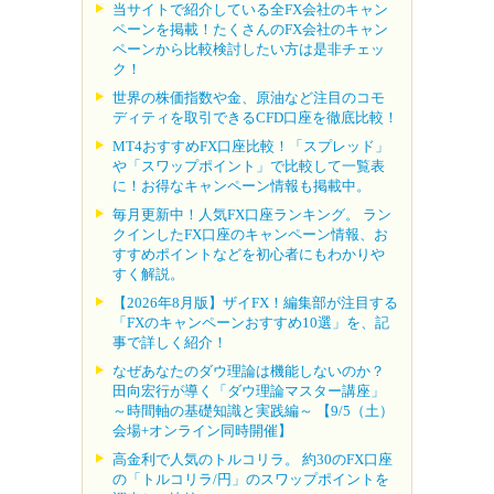
当サイトで紹介している全FX会社のキャン
ペーンを掲載！たくさんのFX会社のキャン
ペーンから比較検討したい方は是非チェッ
ク！
世界の株価指数や金、原油など注目のコモ
ディティを取引できるCFD口座を徹底比較！
MT4おすすめFX口座比較！「スプレッド」
や「スワップポイント」で比較して一覧表
に！お得なキャンペーン情報も掲載中。
毎月更新中！人気FX口座ランキング。 ラン
クインしたFX口座のキャンペーン情報、お
すすめポイントなどを初心者にもわかりや
すく解説。
【2026年8月版】ザイFX！編集部が注目する
「FXのキャンペーンおすすめ10選」を、記
事で詳しく紹介！
なぜあなたのダウ理論は機能しないのか？
田向宏行が導く「ダウ理論マスター講座」
～時間軸の基礎知識と実践編～ 【9/5（土）
会場+オンライン同時開催】
高金利で人気のトルコリラ。 約30のFX口座
の「トルコリラ/円」のスワップポイントを