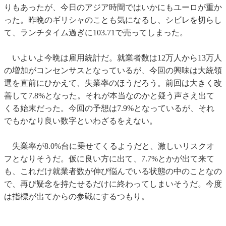
りもあったが、今日のアジア時間ではいかにもユーロが重か
った。昨晩のギリシャのことも気になるし、シビレを切らし
て、ランチタイム過ぎに103.71で売ってしまった。
いよいよ今晩は雇用統計だ。就業者数は12万人から13万人
の増加がコンセンサスとなっているが、今回の興味は大統領
選を直前にひかえて、失業率のほうだろう。前回は大きく改
善して7.8%となった。それが本当なのかと疑う声さえ出て
くる始末だった。今回の予想は7.9%となっているが、それ
でもかなり良い数字といわざるをえない。
失業率が8.0%台に乗せてくるようだと、激しいリスクオ
フとなりそうだ。仮に良い方に出て、7.7%とかが出て来て
も、これだけ就業者数が伸び悩んでいる状態の中のことなの
で、再び疑念を持たせるだけに終わってしまいそうだ。今度
は指標が出てからの参戦にするつもり。