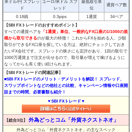
米ドル/円 スプレッ
ユーロ/米ドル スプ
最低取引単
通貨ペア数
ド
レッド
位
0.18銭
0.3pips
1通貨
34ペア
【SBI FXトレードのおすすめポイント】
すべての通貨ペアを
「1通貨」単位、一般的なFX口座の1/1000の規
模から取引できる
のが最大の特徴！ これからFXを始める人、少額
取引ができるFX口座を探している方は、絶対にチェックしておき
たいFX会社です。スプレッドの狭さにも定評があり、1回の取引で
1000万通貨まで注文が出せるので、取引量が増えて稼げるように
なってからも長く使い続けられます。
【SBI FXトレードの関連記事】
■SBI FXトレードのメリット・デメリットを解説！ スプレッド、
スワップポイントなどの他社との比較、キャンペーン情報や口座開
設までの時間、必要書類も紹介！
▼SBI FXトレード▼
外為どっとコム「外貨ネクストネオ」
【総合3位】
外為どっとコム「外貨ネクストネオ」の主なスペック