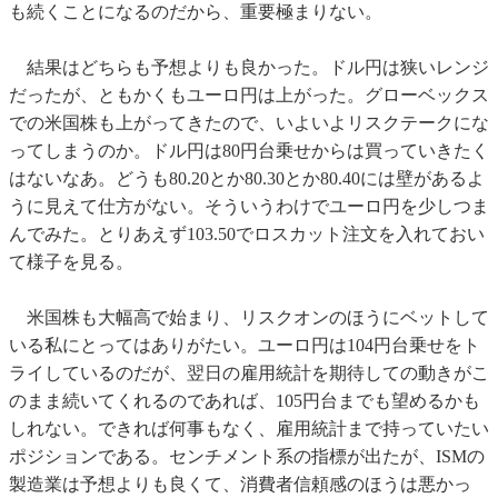
も続くことになるのだから、重要極まりない。
結果はどちらも予想よりも良かった。ドル円は狭いレンジ
だったが、ともかくもユーロ円は上がった。グローベックス
での米国株も上がってきたので、いよいよリスクテークにな
ってしまうのか。ドル円は80円台乗せからは買っていきたく
はないなあ。どうも80.20とか80.30とか80.40には壁があるよ
うに見えて仕方がない。そういうわけでユーロ円を少しつま
んでみた。とりあえず103.50でロスカット注文を入れておい
て様子を見る。
米国株も大幅高で始まり、リスクオンのほうにベットして
いる私にとってはありがたい。ユーロ円は104円台乗せをト
ライしているのだが、翌日の雇用統計を期待しての動きがこ
のまま続いてくれるのであれば、105円台までも望めるかも
しれない。できれば何事もなく、雇用統計まで持っていたい
ポジションである。センチメント系の指標が出たが、ISMの
製造業は予想よりも良くて、消費者信頼感のほうは悪かっ