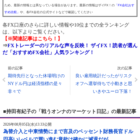
ため、最新の情報とは異なっている場合があります。最新の情報はザイFX！の
「FX会社おす
すめ比較」
や、各FX会社の公式サイトなどで確認してください
各FX口座のさらに詳しい情報や10位までの全ランキング
は、以下よりご覧ください。
【※関連記事はこちら！】
⇒
FXトレーダーのリアルな声を反映！ ザイFX！読者が選ん
だ「おすすめFX会社」人気ランキング！
前の記事
次の記事
期待先行となった休場明けの
良い雇用統計だったがリスク
NYドル円は経済指標の是々
オフへ選挙待ちで小動きと思
非々で
いきやユーロ下落！
■持田有紀子の「戦うオンナのマーケット日記」の最新記事
2026年08月05日(水)13:33公開
為替介入と中東情勢にまで言及のベッセント財務長官ドル
円高いレベルで買い進む意欲は確かに減退だが