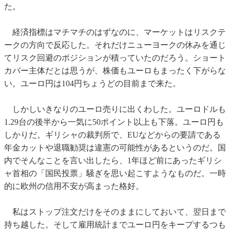
た。
経済指標はマチマチのはずなのに、マーケットはリスクテ
ークの方向で反応した。それだけニューヨークの休みを通じ
てリスク回避のポジションが積っていたのだろう。ショート
カバー主体だとは思うが、株価もユーロもまったく下がらな
い。ユーロ円は104円ちょうどの目前まで来た。
しかしいきなりのユーロ売りに出くわした。ユーロドルも
1.29台の後半から一気に50ポイント以上も下落。ユーロ円も
しかりだ。ギリシャの裁判所で、EUなどからの要請である
年金カットや退職勧奨は違憲の可能性があるというのだ。国
内でそんなことを言い出したら、1年ほど前にあったギリシ
ャ首相の「国民投票」騒ぎを思い起こすようなものだ。一時
的に欧州の信用不安が高まった格好。
私はストップ注文だけをそのままにしておいて、翌日まで
持ち越した。そして雇用統計までユーロ円をキープするつも