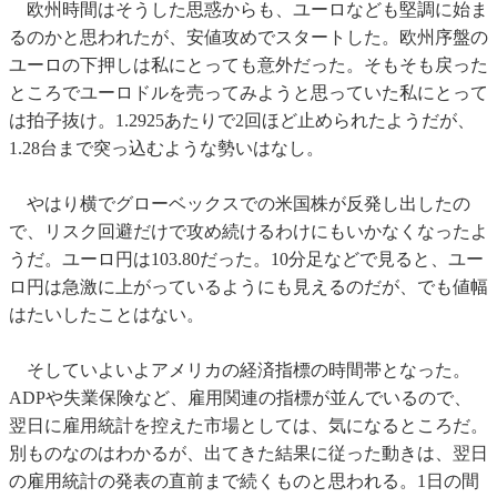
欧州時間はそうした思惑からも、ユーロなども堅調に始ま
るのかと思われたが、安値攻めでスタートした。欧州序盤の
ユーロの下押しは私にとっても意外だった。そもそも戻った
ところでユーロドルを売ってみようと思っていた私にとって
は拍子抜け。1.2925あたりで2回ほど止められたようだが、
1.28台まで突っ込むような勢いはなし。
やはり横でグローベックスでの米国株が反発し出したの
で、リスク回避だけで攻め続けるわけにもいかなくなったよ
うだ。ユーロ円は103.80だった。10分足などで見ると、ユー
ロ円は急激に上がっているようにも見えるのだが、でも値幅
はたいしたことはない。
そしていよいよアメリカの経済指標の時間帯となった。
ADPや失業保険など、雇用関連の指標が並んでいるので、
翌日に雇用統計を控えた市場としては、気になるところだ。
別ものなのはわかるが、出てきた結果に従った動きは、翌日
の雇用統計の発表の直前まで続くものと思われる。1日の間