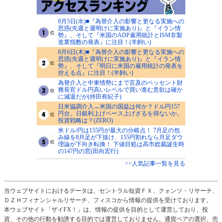
8月5日(水)■『為替介入の影響と更なる実施への
思惑(先週と週明けに実施あり)』と『イラン情
勢』、そして『米国のADP雇用統計とISM非製
造業指数の発表』に注目！(羊飼い)
8月6日(木)■『為替介入の影響と更なる実施への
思惑(先週と週明けに実施あり)』と『イラン情
勢』、そして『明日に米国の雇用統計の発表を
控える点』に注目！(羊飼い)
為替介入と中東情勢にまで言及のベッセント財
務長官ドル円高いレベルで買い進む意欲は確か
に減退だが(持田有紀子)
日米協調介入→米国の国益は何か？ドル円157
円台。日銀利上げペース上げざるを得ないか。
投資戦略は？(ZERO)
米ドル/円は155円が最大の分岐点！ 7月足の包
み線を8月足が下抜け、155円割れなら月足ダウ
理論が下向き転換！ 下値目処は高市総裁誕生時
の147円の窓(田向宏行)
>>人気記事一覧を見る
当ウェブサイトにおけるデータは、セントラル短資ＦＸ、クォンツ・リサーチ、
ＤＺＨフィナンシャルリサーチ、フィスコから情報の提供を受けております。
本ウェブサイト「ザイFX！」は、情報の提供を目的として運営しており、投
資、その他の行動を勧誘する目的では運営しておりません。通貨ペアの選択、売