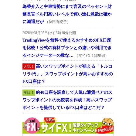
為替介入と中東情勢にまで言及のベッセント財
務長官ドル円高いレベルで買い進む意欲は確か
に減退だが
（持田有紀子）
2026年08月05日(水)13時10分公開
TradingViewを無料で使えるおすすめのFX口座
を比較！公式の有料プランとの違いや利用でき
るインジケーターの数な…
（ザイFX！編集部）
高いスワップポイントが狙える「トルコ
人気！
リラ/円」。スワップポイントが高いおすすめの
FX口座は？
約40口座を調査して人気12通貨ペアのス
注目！
ワップポイントの比較表を作成！高いスワップ
ポイントを提供しているFX口座はどこだ？