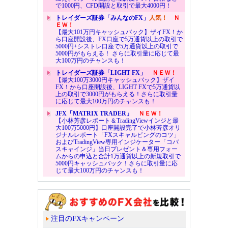
で1000円、CFD開設と取引で最大4000円！
トレイダーズ証券「みんなのFX」
人気！
Ｎ
ＥＷ！
【最大101万円キャッシュバック】ザイFX！か
ら口座開設後、FX口座で5万通貨以上の取引で
5000円+シストレ口座で5万通貨以上の取引で
5000円がもらえる！ さらに取引量に応じて最
大100万円のチャンスも！
トレイダーズ証券「LIGHT FX」
ＮＥＷ！
【最大100万3000円キャッシュバック】ザイ
FX！から口座開設後、LIGHT FXで5万通貨以
上の取引で3000円がもらえる！さらに取引量
に応じて最大100万円のチャンスも！
JFX「MATRIX TRADER」
ＮＥＷ！
【小林芳彦レポート＆TradingViewインジと最
大100万5000円】口座開設完了で小林芳彦オリ
ジナルレポート「FXスキャルピングのコツ」
およびTradingView専用インジケーター「コバ
スキャインジ」当日プレゼント＆専用フォー
ムからの申込と合計1万通貨以上の新規取引で
5000円キャッシュバック！さらに取引量に応
じて最大100万円のチャンスも！
注目のFXキャンペーン