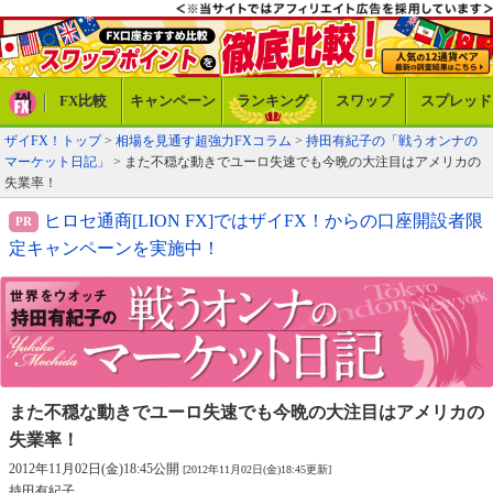
FX比較
キャンペーン
ランキング
スワップ
スプレッド
ザイFX！トップ
>
相場を見通す超強力FXコラム
>
持田有紀子の「戦うオンナの
マーケット日記」
> また不穏な動きでユーロ失速でも今晩の大注目はアメリカの
失業率！
ヒロセ通商[LION FX]ではザイFX！からの口座開設者限
定キャンペーンを実施中！
また不穏な動きでユーロ失速
でも今晩の大注目はアメリカの
失業率！
2012年11月02日(金)18:45公開
[2012年11月02日(金)18:45更新]
持田有紀子