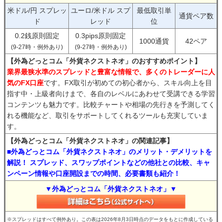
米ドル/円 スプレッ
ユーロ/米ドル スプ
最低取引単
通貨ペア数
ド
レッド
位
0.2銭原則固定
0.3pips原則固定
1000通貨
42ペア
(9-27時・例外あり)
(9-27時・例外あり)
【外為どっとコム「外貨ネクストネオ」のおすすめポイント】
業界最狭水準のスプレッドと豊富な情報で、多くのトレーダーに人
気のFX口座
です。FX取引が初めての初心者から、スキル向上を目
指す中・上級者向けまで、各自のレベルにあわせて受講できる学習
コンテンツも魅力です。比較チャートや相場の先行きを予測してく
れる機能など、取引をサポートしてくれるツールも充実していま
す。
【外為どっとコム「外貨ネクストネオ」の関連記事】
■外為どっとコム「外貨ネクストネオ」のメリット・デメリットを
解説！ スプレッド、スワップポイントなどの他社との比較、キャ
ンペーン情報や口座開設までの時間、必要書類も紹介！
▼外為どっとコム「外貨ネクストネオ」▼
※スプレッドはすべて例外あり。この表は2026年8月3日時点のデータをもとに作成している