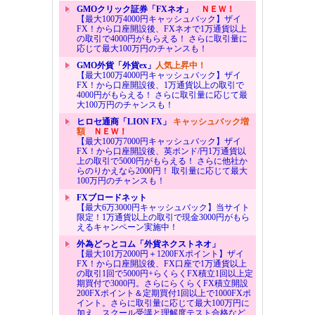
GMOクリック証券「FXネオ」
ＮＥＷ！
【最大100万4000円キャッシュバック】ザイ
FX！から口座開設後、FXネオで1万通貨以上
の取引で4000円がもらえる！ さらに取引量に
応じて最大100万円のチャンスも！
GMO外貨「外貨ex」
人気上昇中！
【最大100万4000円キャッシュバック】ザイ
FX！から口座開設後、1万通貨以上の取引で
4000円がもらえる！ さらに取引量に応じて最
大100万円のチャンスも！
ヒロセ通商「LION FX」
キャッシュバック増
額
ＮＥＷ！
【最大100万7000円キャッシュバック】ザイ
FX！から口座開設後、英ポンド/円1万通貨以
上の取引で5000円がもらえる！ さらに他社か
らのりかえなら2000円！ 取引量に応じて最大
100万円のチャンスも！
FXブロードネット
【最大6万3000円キャッシュバック】当サイト
限定！1万通貨以上の取引で現金3000円がもら
えるキャンペーン実施中！
外為どっとコム「外貨ネクストネオ」
【最大101万2000円＋1200FXポイント】ザイ
FX！から口座開設後、FX口座で1万通貨以上
の取引1回で5000円+らくらくFX積立1回以上定
期買付で3000円。さらにらくらくFX積立開設
200FXポイント＆定期買付1回以上で1000FXポ
イント。さらに取引量に応じて最大100万円に
加え、スクール受講と理解度テスト合格など