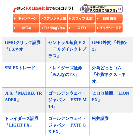
GMOクリック証券
セントラル短資ＦＸ
GMO外貨 「外貨e
「FXネオ」
「ＦＸダイレクトプ
x」
ラス」
SBI FXトレード
トレイダーズ証券
外為どっとコム
「みんなのFX」
「外貨ネクストネ
オ」
JFX 「MATRIX TR
ゴールデンウェイ・
ヒロセ通商 「LION
ADER」
ジャパン 「FXTF M
FX」
T4」
トレイダーズ証券
ゴールデンウェイ・
松井証券
「LIGHT FX」
ジャパン 「FXTF G
X-FX」