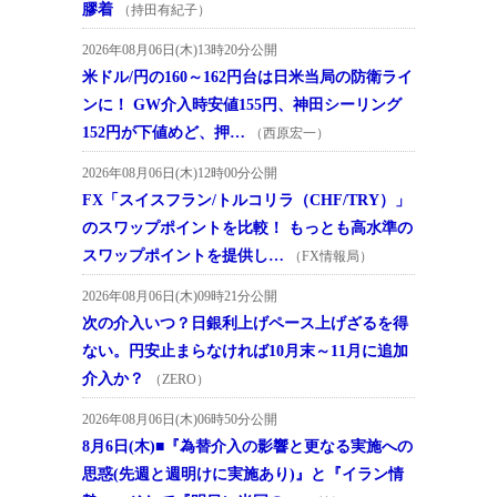
膠着
（持田有紀子）
2026年08月06日(木)13時20分公開
米ドル/円の160～162円台は日米当局の防衛ライ
ンに！ GW介入時安値155円、神田シーリング
152円が下値めど、押…
（西原宏一）
2026年08月06日(木)12時00分公開
FX「スイスフラン/トルコリラ（CHF/TRY）」
のスワップポイントを比較！ もっとも高水準の
スワップポイントを提供し…
（FX情報局）
2026年08月06日(木)09時21分公開
次の介入いつ？日銀利上げペース上げざるを得
ない。円安止まらなければ10月末～11月に追加
介入か？
（ZERO）
2026年08月06日(木)06時50分公開
8月6日(木)■『為替介入の影響と更なる実施への
思惑(先週と週明けに実施あり)』と『イラン情