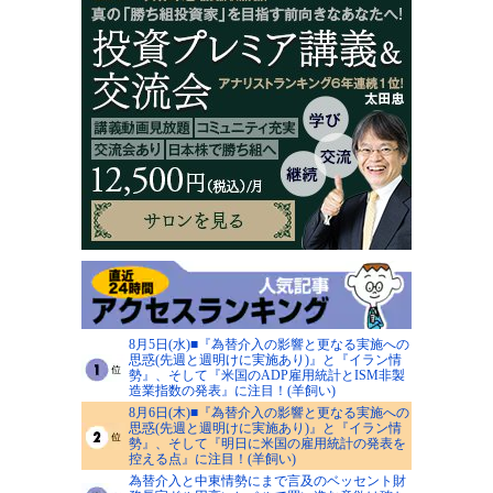
8月5日(水)■『為替介入の影響と更なる実施への
思惑(先週と週明けに実施あり)』と『イラン情
勢』、そして『米国のADP雇用統計とISM非製
造業指数の発表』に注目！(羊飼い)
8月6日(木)■『為替介入の影響と更なる実施への
思惑(先週と週明けに実施あり)』と『イラン情
勢』、そして『明日に米国の雇用統計の発表を
控える点』に注目！(羊飼い)
為替介入と中東情勢にまで言及のベッセント財