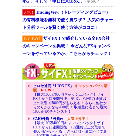
勢』、そして『明日に米国の…
（羊飼い）
TradingView（トレーディングビュー）
人気！
の有料機能を無料で使う裏ワザ？ 人気のチャー
ト分析ツールを賢く使う方法がココに！
ザイFX！で紹介している全FX会社
おすすめ！
のキャンペーンを掲載！ 今どんなFXキャンペ
ーンをやっているのか、こちらからチェック！
ヒロセ通商「LION FX」
キャッシュバック増
額
ＮＥＷ！
【最大100万7000円キャッシュバック】ザイ
FX！から口座開設後、英ポンド/円1万通貨以
上の取引で5000円がもらえる！ さらに他社か
らのりかえなら2000円！ 取引量に応じて最大
100万円のチャンスも！
GMO外貨「外貨ex」
人気上昇中！
【最大100万4000円キャッシュバック】ザイ
FX！から口座開設後、1万通貨以上の取引で
4000円がもらえる！ さらに取引量に応じて最
大100万円のチャンスも！