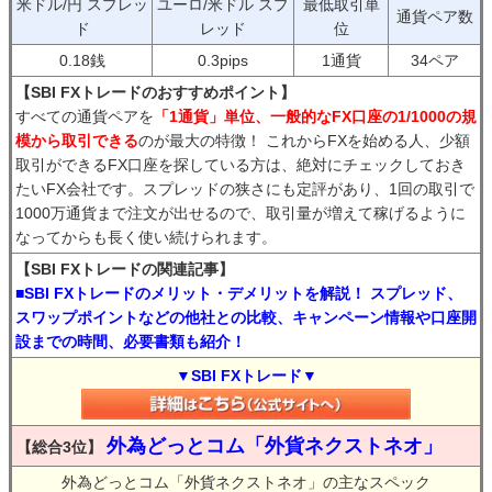
米ドル/円 スプレッ
ユーロ/米ドル スプ
最低取引単
通貨ペア数
ド
レッド
位
0.18銭
0.3pips
1通貨
34ペア
【SBI FXトレードのおすすめポイント】
すべての通貨ペアを
「1通貨」単位、一般的なFX口座の1/1000の規
模から取引できる
のが最大の特徴！ これからFXを始める人、少額
取引ができるFX口座を探している方は、絶対にチェックしておき
たいFX会社です。スプレッドの狭さにも定評があり、1回の取引で
1000万通貨まで注文が出せるので、取引量が増えて稼げるように
なってからも長く使い続けられます。
【SBI FXトレードの関連記事】
■SBI FXトレードのメリット・デメリットを解説！ スプレッド、
スワップポイントなどの他社との比較、キャンペーン情報や口座開
設までの時間、必要書類も紹介！
▼SBI FXトレード▼
外為どっとコム「外貨ネクストネオ」
【総合3位】
外為どっとコム「外貨ネクストネオ」の主なスペック