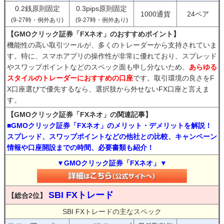
0.2銭原則固定
0.3pips原則固定
1000通貨
24ペア
(9-27時・例外あり)
(9-27時・例外あり)
【GMOクリック証券「FXネオ」のおすすめポイント】
機能性の高い取引ツールが、多くのトレーダーから支持されていま
す。特に、スマホアプリの操作性が非常に優れており、スプレッド
やスワップポイントなどのスペック面も申し分ないため、
あらゆる
スタイルのトレーダーにおすすめの口座
です。取引環境の良さをF
X口座選びで優先するなら、選択肢から外せないFX口座と言えま
す。
【GMOクリック証券「FXネオ」の関連記事】
■GMOクリック証券「FXネオ」のメリット・デメリットを解説！
スプレッド、スワップポイントなどの他社との比較、キャンペーン
情報や口座開設までの時間、必要書類も紹介！
▼GMOクリック証券「FXネオ」▼
SBI FXトレード
【総合2位】
SBI FXトレードの主なスペック