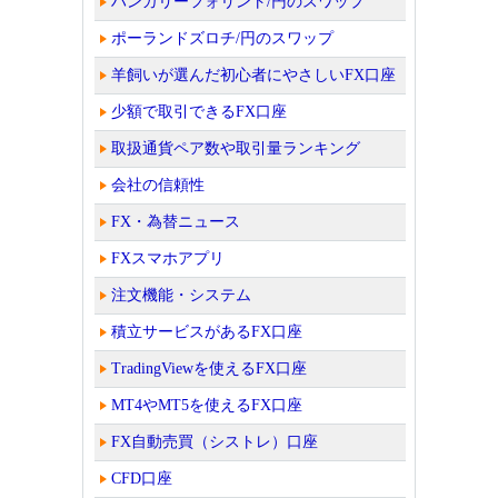
ハンガリーフォリント/円のスワップ
ポーランドズロチ/円のスワップ
羊飼いが選んだ初心者にやさしいFX口座
少額で取引できるFX口座
取扱通貨ペア数や取引量ランキング
会社の信頼性
FX・為替ニュース
FXスマホアプリ
注文機能・システム
積立サービスがあるFX口座
TradingViewを使えるFX口座
MT4やMT5を使えるFX口座
FX自動売買（シストレ）口座
CFD口座