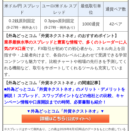
米ドル/円 スプレッ
ユーロ/米ドル スプ
最低取引単
通貨ペア数
ド
レッド
位
0.2銭原則固定
0.3pips原則固定
1000通貨
42ペア
(9-27時・例外あり)
(9-27時・例外あり)
【外為どっとコム「外貨ネクストネオ」のおすすめポイント】
業界最狭水準のスプレッドと豊富な情報で、多くのトレーダーに人
気のFX口座
です。FX取引が初めての初心者から、スキル向上を目
指す中・上級者向けまで、各自のレベルにあわせて受講できる学習
コンテンツも魅力です。比較チャートや相場の先行きを予測してく
れる機能など、取引をサポートしてくれるツールも充実していま
す。
【外為どっとコム「外貨ネクストネオ」の関連記事】
■外為どっとコム「外貨ネクストネオ」のメリット・デメリットを
解説！ スプレッド、スワップポイントなどの他社との比較、キャ
ンペーン情報や口座開設までの時間、必要書類も紹介！
▼外為どっとコム「外貨ネクストネオ」▼
※スプレッドはすべて例外あり。この表は2026年8月3日時点のデータをもとに作成している