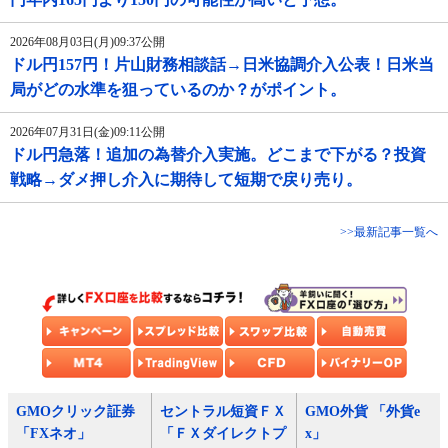
2026年08月03日(月)09:37公開
ドル円157円！片山財務相談話→日米協調介入公表！日米当
局がどの水準を狙っているのか？がポイント。
2026年07月31日(金)09:11公開
ドル円急落！追加の為替介入実施。どこまで下がる？投資
戦略→ダメ押し介入に期待して短期で戻り売り。
>>最新記事一覧へ
GMOクリック証券
セントラル短資ＦＸ
GMO外貨 「外貨e
「FXネオ」
「ＦＸダイレクトプ
x」