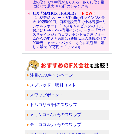
上の取引で3000円がもらえる！さらに取引量
に応じて最大100万円のチャンスも！
JFX「MATRIX TRADER」
ＮＥＷ！
【小林芳彦レポート＆TradingViewインジと最
大100万5000円】口座開設完了で小林芳彦オリ
ジナルレポート「FXスキャルピングのコツ」
およびTradingView専用インジケーター「コバ
スキャインジ」当日プレゼント＆専用フォー
ムからの申込と合計1万通貨以上の新規取引で
5000円キャッシュバック！さらに取引量に応
じて最大100万円のチャンスも！
注目のFXキャンペーン
スプレッド（取引コスト）
スワップポイント
トルコリラ/円のスワップ
メキシコペソ/円のスワップ
チェココルナ/円のスワップ