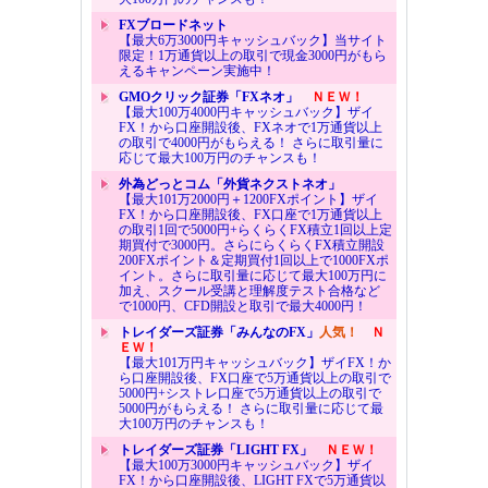
FXブロードネット
【最大6万3000円キャッシュバック】当サイト
限定！1万通貨以上の取引で現金3000円がもら
えるキャンペーン実施中！
GMOクリック証券「FXネオ」
ＮＥＷ！
【最大100万4000円キャッシュバック】ザイ
FX！から口座開設後、FXネオで1万通貨以上
の取引で4000円がもらえる！ さらに取引量に
応じて最大100万円のチャンスも！
外為どっとコム「外貨ネクストネオ」
【最大101万2000円＋1200FXポイント】ザイ
FX！から口座開設後、FX口座で1万通貨以上
の取引1回で5000円+らくらくFX積立1回以上定
期買付で3000円。さらにらくらくFX積立開設
200FXポイント＆定期買付1回以上で1000FXポ
イント。さらに取引量に応じて最大100万円に
加え、スクール受講と理解度テスト合格など
で1000円、CFD開設と取引で最大4000円！
トレイダーズ証券「みんなのFX」
人気！
Ｎ
ＥＷ！
【最大101万円キャッシュバック】ザイFX！か
ら口座開設後、FX口座で5万通貨以上の取引で
5000円+シストレ口座で5万通貨以上の取引で
5000円がもらえる！ さらに取引量に応じて最
大100万円のチャンスも！
トレイダーズ証券「LIGHT FX」
ＮＥＷ！
【最大100万3000円キャッシュバック】ザイ
FX！から口座開設後、LIGHT FXで5万通貨以