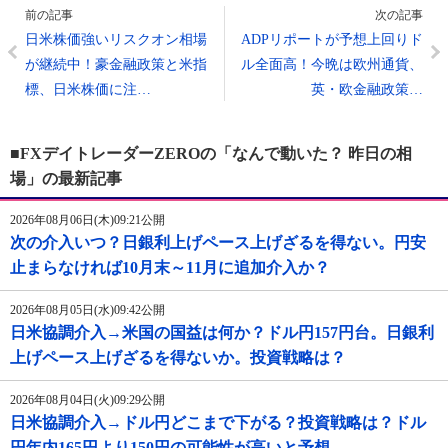
前の記事
次の記事
日米株価強いリスクオン相場
ADPリポートが予想上回りド
が継続中！豪金融政策と米指
ル全面高！今晩は欧州通貨、
標、日米株価に注…
英・欧金融政策…
■FXデイトレーダーZEROの「なんで動いた？ 昨日の相
場」の最新記事
2026年08月06日(木)09:21公開
次の介入いつ？日銀利上げペース上げざるを得ない。円安
止まらなければ10月末～11月に追加介入か？
2026年08月05日(水)09:42公開
日米協調介入→米国の国益は何か？ドル円157円台。日銀利
上げペース上げざるを得ないか。投資戦略は？
2026年08月04日(火)09:29公開
日米協調介入→ドル円どこまで下がる？投資戦略は？ドル
円年内165円より150円の可能性が高いと予想。