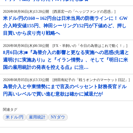
2026年08月06日(木)13:20公開 [西原宏一の「ヘッジファンドの思惑」]
米ドル/円の160～162円台は日米当局の防衛ラインに！ GW
介入時安値155円、神田シーリング152円が下値めど、押し
目買いから戻り売り戦略へ
2026年08月06日(木)06:50公開 [FX・羊飼いの「今日の為替はこれで動く！」]
8月6日(木)■『為替介入の影響と更なる実施への思惑(先週と
週明けに実施あり)』と『イラン情勢』、そして『明日に米
国の雇用統計の発表を控える点』に注…
2026年08月05日(水)13:33公開 [持田有紀子の「戦うオンナのマーケット日記」]
為替介入と中東情勢にまで言及のベッセント財務長官ドル
円高いレベルで買い進む意欲は確かに減退だが
関連タグ
米ドル/円
雇用統計
NYダウ