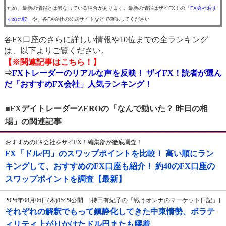
ため、最新の情報とは異なっている場合があります。最新の情報はザイFX！の
「FX会社おす
すめ比較」
や、各FX会社の公式サイトなどで確認してください
各FX口座のさらに詳しい情報や10位までの全ランキング
は、以下よりご覧ください。
【※関連記事はこちら！】
⇒
FXトレーダーのリアルな声を反映！ ザイFX！読者が選ん
だ「おすすめFX会社」人気ランキング！
■FXデイトレーダーZEROの「なんで動いた？ 昨日の相
場」の関連記事
おすすめのFX会社をザイFX！編集部が徹底調査！
FX「ドル/円」のスワップポイントを比較！ 高い順にラン
キングして、おすすめのFX口座も紹介！ 約40のFX口座の
スワップポイントを調査【最新】
2026年08月06日(木)15:29公開 [持田有紀子の「戦うオンナのマーケット日記」]
それぞれの解釈でもって鎮静化してきた中東情勢、ボラテ
ィリティ上がりかけたドル円またも膠着