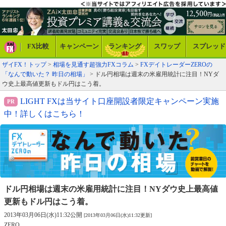
FX比較
キャンペーン
ランキング
スワップ
スプレッド
ザイFX！トップ
>
相場を見通す超強力FXコラム
>
FXデイトレーダーZEROの
「なんで動いた？ 昨日の相場」
> ドル円相場は週末の米雇用統計に注目！NYダ
ウ史上最高値更新もドル円はこう着。
LIGHT FXは当サイト口座開設者限定キャンペーン実施
中！詳しくはこちら！
ドル円相場は週末の米雇用統計に注目！NYダウ史上最高値
更新もドル円はこう着。
2013年03月06日(水)11:32公開
[2013年03月06日(水)11:32更新]
ZERO