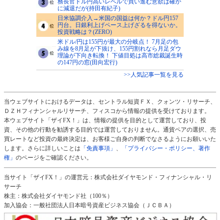
務長官ドル円高いレベルで買い進む意欲は確か
に減退だが(持田有紀子)
日米協調介入→米国の国益は何か？ドル円157
円台。日銀利上げペース上げざるを得ないか。
投資戦略は？(ZERO)
米ドル/円は155円が最大の分岐点！ 7月足の包
み線を8月足が下抜け、155円割れなら月足ダウ
理論が下向き転換！ 下値目処は高市総裁誕生時
の147円の窓(田向宏行)
>>人気記事一覧を見る
当ウェブサイトにおけるデータは、セントラル短資ＦＸ、クォンツ・リサーチ、
ＤＺＨフィナンシャルリサーチ、フィスコから情報の提供を受けております。
本ウェブサイト「ザイFX！」は、情報の提供を目的として運営しており、投
資、その他の行動を勧誘する目的では運営しておりません。通貨ペアの選択、売
買レートなど投資の最終決定は、お客様ご自身の判断でなさるようにお願いいた
します。さらに詳しいことは
「免責事項」
、
「プライバシー・ポリシー、著作
権」
のページをご確認ください。
当サイト「ザイFX！」の運営元：株式会社ダイヤモンド・フィナンシャル・リ
サーチ
株主：株式会社ダイヤモンド社（100％）
加入協会：一般社団法人日本暗号資産ビジネス協会（ＪＣＢＡ）