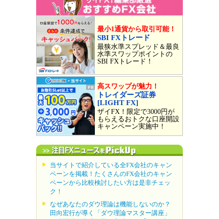
最小1通貨から取引可能！
SBI FXトレード
最狭水準スプレッド＆最良
水準スワップポイントの
SBI FXトレード！
高スワップが魅力！
トレイダーズ証券
[LIGHT FX]
ザイFX！限定で3000円が
もらえるおトクな口座開設
キャンペーン実施中！
当サイトで紹介している全FX会社のキャン
ペーンを掲載！たくさんのFX会社のキャン
ペーンから比較検討したい方は是非チェッ
ク！
なぜあなたのダウ理論は機能しないのか？
田向宏行が導く「ダウ理論マスター講座」