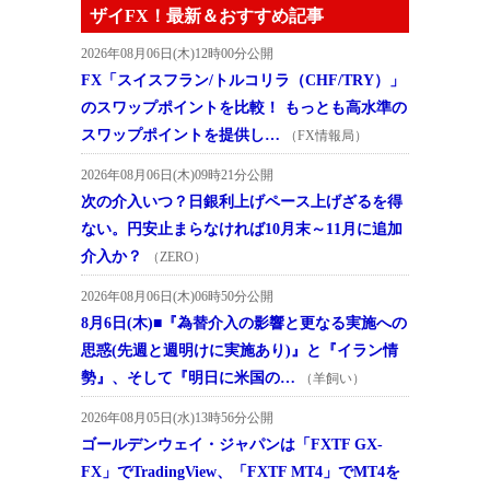
ザイFX！最新＆おすすめ記事
2026年08月06日(木)12時00分公開
FX「スイスフラン/トルコリラ（CHF/TRY）」
のスワップポイントを比較！ もっとも高水準の
スワップポイントを提供し…
（FX情報局）
2026年08月06日(木)09時21分公開
次の介入いつ？日銀利上げペース上げざるを得
ない。円安止まらなければ10月末～11月に追加
介入か？
（ZERO）
2026年08月06日(木)06時50分公開
8月6日(木)■『為替介入の影響と更なる実施への
思惑(先週と週明けに実施あり)』と『イラン情
勢』、そして『明日に米国の…
（羊飼い）
2026年08月05日(水)13時56分公開
ゴールデンウェイ・ジャパンは「FXTF GX-
FX」でTradingView、「FXTF MT4」でMT4を