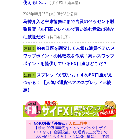
使えるFX…
（ザイFX！編集部）
2026年08月05日(水)13時33分公開
為替介入と中東情勢にまで言及のベッセント財
務長官ドル円高いレベルで買い進む意欲は確か
に減退だが
（持田有紀子）
約40口座を調査して人気12通貨ペアのス
注目！
ワップポイントの比較表を作成！高いスワップ
ポイントを提供しているFX口座はどこだ？
スプレッドが狭いおすすめFX口座が見
注目！
つかる！ 【人気13通貨ペアのスプレッド比較
表】
GMO外貨「外貨ex」
人気上昇中！
【最大100万4000円キャッシュバック】ザイ
FX！から口座開設後、1万通貨以上の取引で
4000円がもらえる！ さらに取引量に応じて最