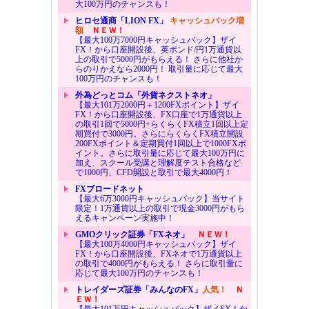
大100万円のチャンスも！
ヒロセ通商「LION FX」
キャッシュバック増
額
ＮＥＷ！
【最大100万7000円キャッシュバック】ザイ
FX！から口座開設後、英ポンド/円1万通貨以
上の取引で5000円がもらえる！ さらに他社か
らのりかえなら2000円！ 取引量に応じて最大
100万円のチャンスも！
外為どっとコム「外貨ネクストネオ」
【最大101万2000円＋1200FXポイント】ザイ
FX！から口座開設後、FX口座で1万通貨以上
の取引1回で5000円+らくらくFX積立1回以上定
期買付で3000円。さらにらくらくFX積立開設
200FXポイント＆定期買付1回以上で1000FXポ
イント。さらに取引量に応じて最大100万円に
加え、スクール受講と理解度テスト合格など
で1000円、CFD開設と取引で最大4000円！
FXブロードネット
【最大6万3000円キャッシュバック】当サイト
限定！1万通貨以上の取引で現金3000円がもら
えるキャンペーン実施中！
GMOクリック証券「FXネオ」
ＮＥＷ！
【最大100万4000円キャッシュバック】ザイ
FX！から口座開設後、FXネオで1万通貨以上
の取引で4000円がもらえる！ さらに取引量に
応じて最大100万円のチャンスも！
トレイダーズ証券「みんなのFX」
人気！
Ｎ
ＥＷ！
【最大101万円キャッシュバック】ザイFX！か