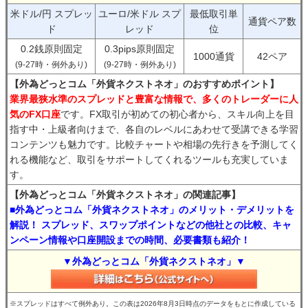
米ドル/円 スプレッ
ユーロ/米ドル スプ
最低取引単
通貨ペア数
ド
レッド
位
0.2銭原則固定
0.3pips原則固定
1000通貨
42ペア
(9-27時・例外あり)
(9-27時・例外あり)
【外為どっとコム「外貨ネクストネオ」のおすすめポイント】
業界最狭水準のスプレッドと豊富な情報で、多くのトレーダーに人
気のFX口座
です。FX取引が初めての初心者から、スキル向上を目
指す中・上級者向けまで、各自のレベルにあわせて受講できる学習
コンテンツも魅力です。比較チャートや相場の先行きを予測してく
れる機能など、取引をサポートしてくれるツールも充実していま
す。
【外為どっとコム「外貨ネクストネオ」の関連記事】
■外為どっとコム「外貨ネクストネオ」のメリット・デメリットを
解説！ スプレッド、スワップポイントなどの他社との比較、キャ
ンペーン情報や口座開設までの時間、必要書類も紹介！
▼外為どっとコム「外貨ネクストネオ」▼
※スプレッドはすべて例外あり。この表は2026年8月3日時点のデータをもとに作成している