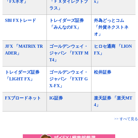
「FXネオ」
「ＦＸダイレクトプ
x」
ラス」
SBI FXトレード
トレイダーズ証券
外為どっとコム
「みんなのFX」
「外貨ネクストネ
オ」
JFX 「MATRIX TR
ゴールデンウェイ・
ヒロセ通商 「LION
ADER」
ジャパン 「FXTF M
FX」
T4」
トレイダーズ証券
ゴールデンウェイ・
松井証券
「LIGHT FX」
ジャパン 「FXTF G
X-FX」
FXブロードネット
IG証券
楽天証券 「楽天MT
4」
>> すべて見る