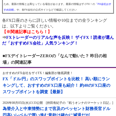
ため、最新の情報とは異なっている場合があります。最新の情報はザイFX！の
「FX会社おす
すめ比較」
や、各FX会社の公式サイトなどで確認してください
各FX口座のさらに詳しい情報や10位までの全ランキング
は、以下よりご覧ください。
【※関連記事はこちら！】
⇒
FXトレーダーのリアルな声を反映！ ザイFX！読者が選ん
だ「おすすめFX会社」人気ランキング！
■FXデイトレーダーZEROの「なんで動いた？ 昨日の相
場」の関連記事
おすすめのFX会社をザイFX！編集部が徹底調査！
FX「ドル/円」のスワップポイントを比較！ 高い順にラン
キングして、おすすめのFX口座も紹介！ 約40のFX口座の
スワップポイントを調査【最新】
2026年08月05日(水)13:33公開 [持田有紀子の「戦うオンナのマーケット日記」]
為替介入と中東情勢にまで言及のベッセント財務長官ドル
円高いレベルで買い進む意欲は確かに減退だが