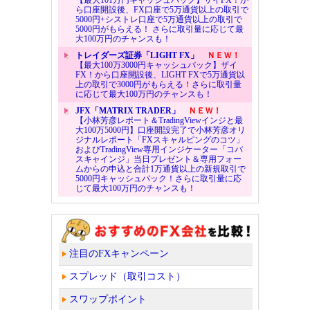
ら口座開設後、FX口座で5万通貨以上の取引で
5000円+シストレ口座で5万通貨以上の取引で
5000円がもらえる！ さらに取引量に応じて最
大100万円のチャンスも！
トレイダーズ証券「LIGHT FX」
ＮＥＷ！
【最大100万3000円キャッシュバック】ザイ
FX！から口座開設後、LIGHT FXで5万通貨以
上の取引で3000円がもらえる！さらに取引量
に応じて最大100万円のチャンスも！
JFX「MATRIX TRADER」
ＮＥＷ！
【小林芳彦レポート＆TradingViewインジと最
大100万5000円】口座開設完了で小林芳彦オリ
ジナルレポート「FXスキャルピングのコツ」
およびTradingView専用インジケーター「コバ
スキャインジ」当日プレゼント＆専用フォー
ムからの申込と合計1万通貨以上の新規取引で
5000円キャッシュバック！さらに取引量に応
じて最大100万円のチャンスも！
注目のFXキャンペーン
スプレッド（取引コスト）
スワップポイント