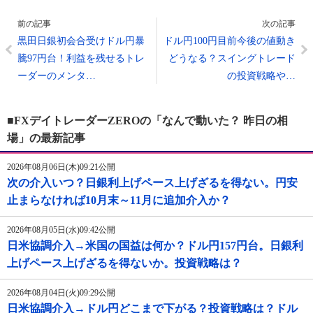
前の記事
次の記事
黒田日銀初会合受けドル円暴
ドル円100円目前今後の値動き
騰97円台！利益を残せるトレ
どうなる？スイングトレード
ーダーのメンタ…
の投資戦略や…
■FXデイトレーダーZEROの「なんで動いた？ 昨日の相
場」の最新記事
2026年08月06日(木)09:21公開
次の介入いつ？日銀利上げペース上げざるを得ない。円安
止まらなければ10月末～11月に追加介入か？
2026年08月05日(水)09:42公開
日米協調介入→米国の国益は何か？ドル円157円台。日銀利
上げペース上げざるを得ないか。投資戦略は？
2026年08月04日(火)09:29公開
日米協調介入→ドル円どこまで下がる？投資戦略は？ドル