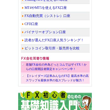
MT4やMT5を使えるFX口座
FX自動売買（シストレ）口座
CFD口座
バイナリーオプション口座
読者が選んだFX口座人気ランキング！
ビットコイン取引所・販売所を比較
老舗FX会社の外為どっとコムではザイFX！か
らの口座開設者限定キャンペーン中！
【トレイダーズ証券みんなのFX】最高水準の高
スワップ＆最狭水準の低スプレッドが魅力！