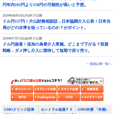
円年内165円より150円の可能性が高いと予想。
2026年08月03日(月)09:37公開
ドル円157円！片山財務相談話→日米協調介入公表！日米当
局がどの水準を狙っているのか？がポイント。
2026年07月31日(金)09:11公開
ドル円急落！追加の為替介入実施。どこまで下がる？投資
戦略→ダメ押し介入に期待して短期で戻り売り。
>>最新記事一覧へ
GMOクリック証券
セントラル短資ＦＸ
GMO外貨 「外貨e