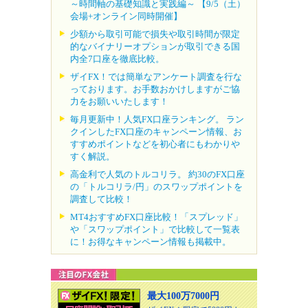
～時間軸の基礎知識と実践編～ 【9/5（土）
会場+オンライン同時開催】
少額から取引可能で損失や取引時間が限定
的なバイナリーオプションが取引できる国
内全7口座を徹底比較。
ザイFX！では簡単なアンケート調査を行な
っております。お手数おかけしますがご協
力をお願いいたします！
毎月更新中！人気FX口座ランキング。 ラン
クインしたFX口座のキャンペーン情報、お
すすめポイントなどを初心者にもわかりや
すく解説。
高金利で人気のトルコリラ。 約30のFX口座
の「トルコリラ/円」のスワップポイントを
調査して比較！
MT4おすすめFX口座比較！「スプレッド」
や「スワップポイント」で比較して一覧表
に！お得なキャンペーン情報も掲載中。
最大100万7000円