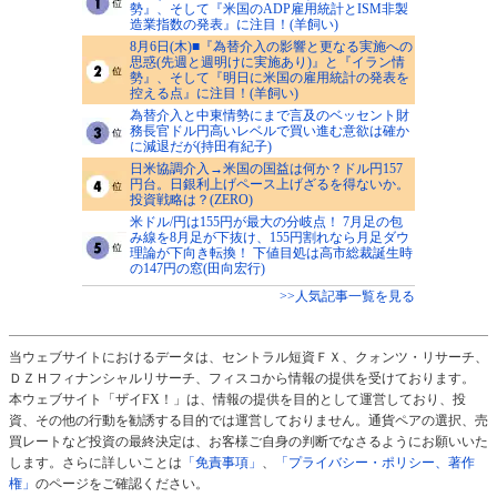
勢』、そして『米国のADP雇用統計とISM非製
造業指数の発表』に注目！(羊飼い)
8月6日(木)■『為替介入の影響と更なる実施への
思惑(先週と週明けに実施あり)』と『イラン情
勢』、そして『明日に米国の雇用統計の発表を
控える点』に注目！(羊飼い)
為替介入と中東情勢にまで言及のベッセント財
務長官ドル円高いレベルで買い進む意欲は確か
に減退だが(持田有紀子)
日米協調介入→米国の国益は何か？ドル円157
円台。日銀利上げペース上げざるを得ないか。
投資戦略は？(ZERO)
米ドル/円は155円が最大の分岐点！ 7月足の包
み線を8月足が下抜け、155円割れなら月足ダウ
理論が下向き転換！ 下値目処は高市総裁誕生時
の147円の窓(田向宏行)
>>人気記事一覧を見る
当ウェブサイトにおけるデータは、セントラル短資ＦＸ、クォンツ・リサーチ、
ＤＺＨフィナンシャルリサーチ、フィスコから情報の提供を受けております。
本ウェブサイト「ザイFX！」は、情報の提供を目的として運営しており、投
資、その他の行動を勧誘する目的では運営しておりません。通貨ペアの選択、売
買レートなど投資の最終決定は、お客様ご自身の判断でなさるようにお願いいた
します。さらに詳しいことは
「免責事項」
、
「プライバシー・ポリシー、著作
権」
のページをご確認ください。