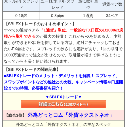
米ドル/円 スプレッ
ユーロ/米ドル スプ
最低取引単
通貨ペア数
ド
レッド
位
0.18銭
0.3pips
1通貨
34ペア
【SBI FXトレードのおすすめポイント】
すべての通貨ペアを
「1通貨」単位、一般的なFX口座の1/1000の規
模から取引できる
のが最大の特徴！ これからFXを始める人、少額
取引ができるFX口座を探している方は、絶対にチェックしておき
たいFX会社です。スプレッドの狭さにも定評があり、1回の取引で
1000万通貨まで注文が出せるので、取引量が増えて稼げるように
なってからも長く使い続けられます。
【SBI FXトレードの関連記事】
■SBI FXトレードのメリット・デメリットを解説！ スプレッド、
スワップポイントなどの他社との比較、キャンペーン情報や口座開
設までの時間、必要書類も紹介！
▼SBI FXトレード▼
外為どっとコム「外貨ネクストネオ」
【総合3位】
外為どっとコム「外貨ネクストネオ」の主なスペック