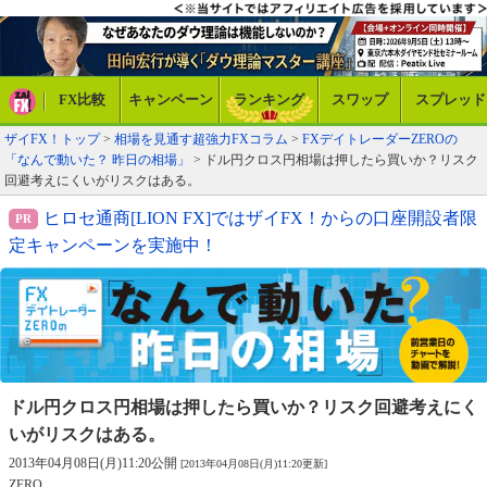
FX比較
キャンペーン
ランキング
スワップ
スプレッド
ザイFX！トップ
>
相場を見通す超強力FXコラム
>
FXデイトレーダーZEROの
「なんで動いた？ 昨日の相場」
> ドル円クロス円相場は押したら買いか？リスク
回避考えにくいがリスクはある。
ヒロセ通商[LION FX]ではザイFX！からの口座開設者限
定キャンペーンを実施中！
ドル円クロス円相場は押したら買いか？
リスク回避考えにく
いがリスクはある。
2013年04月08日(月)11:20公開
[2013年04月08日(月)11:20更新]
ZERO