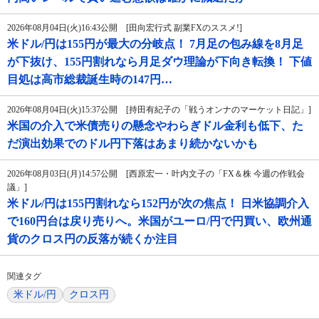
2026年08月04日(火)16:43公開 [田向宏行式 副業FXのススメ!]
米ドル/円は155円が最大の分岐点！ 7月足の包み線を8月足
が下抜け、155円割れなら月足ダウ理論が下向き転換！ 下値
目処は高市総裁誕生時の147円…
2026年08月04日(火)15:37公開 [持田有紀子の「戦うオンナのマーケット日記」]
米国の介入で米債売りの懸念やわらぎドル金利も低下、た
だ演出効果でのドル円下落はあまり続かないかも
2026年08月03日(月)14:57公開 [西原宏一・叶内文子の「FX＆株 今週の作戦会
議」]
米ドル/円は155円割れなら152円が次の焦点！ 日米協調介入
で160円台は戻り売りへ。米国がユーロ/円で円買い、欧州通
貨のクロス円の反落が続くか注目
関連タグ
米ドル/円
クロス円