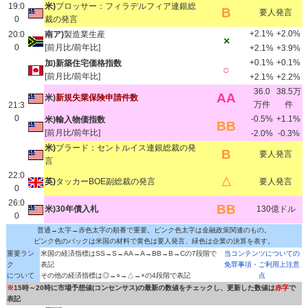
19:0
米)
プロッサー：フィラデルフィア連銀総
B
要人発言
0
裁の発言
+2.1%
+2.0%
20:0
南ア)
製造業生産
×
0
[前月比/前年比]
+2.1%
+3.9%
+0.1%
+0.1%
加)新築住宅価格指数
○
[前月比/前年比]
+2.1%
+2.2%
36.0
38.5万
AA
米)
新規失業保険申請件数
万件
件
21:3
0
-0.5%
+1.1%
米)輸入物価指数
BB
[前月比/前年比]
-2.0%
-0.3%
米)
ブラード：セントルイス連銀総裁の発
B
要人発言
言
22:0
△
英)
タッカーBOE副総裁の発言
要人発言
0
26:0
BB
米)30年債入札
130億ドル
0
普通→太字→赤色太字の順番で重要。ピンク色太字は金融政策関連のもの。
ピンク色のバックは米国の材料で黄色は要人発言、緑色は企業の決算を表す。
重要ラン
米国の経済指標はSS→S→AA→A→BB→B→Cの7段階で
当コンテンツについての
ク
表記
免罪事項・ご利用上注意
について
その他の経済指標は◎→○→△→×の4段階で表記
点
※
15時～20時に市場予想値(コンセンサス)の最新の数値をチェックし、更新した数値は
赤字
で
表記