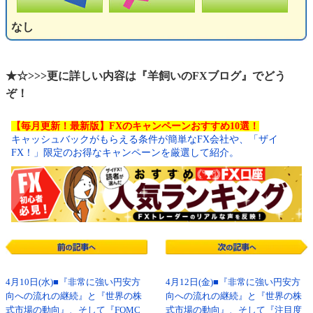
なし
★☆>>>更に詳しい内容は『羊飼いのFXブログ』でどう
ぞ！
【毎月更新！最新版】FXのキャンペーンおすすめ10選！
キャッシュバックがもらえる条件が簡単なFX会社や、「ザイ
FX！」限定のお得なキャンペーンを厳選して紹介。
4月10日(水)■『非常に強い円安方
4月12日(金)■『非常に強い円安方
向への流れの継続』と『世界の株
向への流れの継続』と『世界の株
式市場の動向』、そして『FOMC
式市場の動向』、そして『注目度