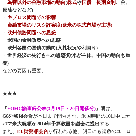
・
為替以外の金融市場の動向
(
株式
や
国債
・
長期金利
、金、
原油などなど)
・
キプロス問題での影響
・
金融市場のリスク許容度(欧米の株式市場が主導)
・
欧州債務問題への思惑
・
米国の金融政策への思惑
・
欧州各国の国債の動向(入札状況や利回り)
・
世界経済の先行きへの思惑(欧米が主体、中国の動向も重
要)
などの要因も重要。
★★★
『
FOMC議事録公表(3月19日・20日開催分)
』明け
。
G8外務相会合
が本日まで開催され、米国時間の10日中に
オ
バマ米大統領が2014年予算教書を議会に提出
する。
また、
EU財務相会合
が行われる他、明日にも複数のユーロ