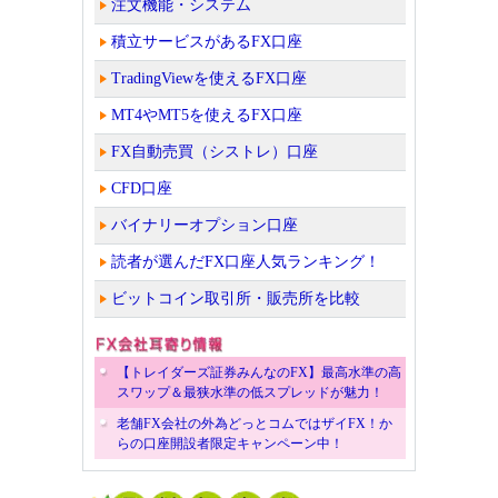
注文機能・システム
積立サービスがあるFX口座
TradingViewを使えるFX口座
MT4やMT5を使えるFX口座
FX自動売買（シストレ）口座
CFD口座
バイナリーオプション口座
読者が選んだFX口座人気ランキング！
ビットコイン取引所・販売所を比較
【トレイダーズ証券みんなのFX】最高水準の高
スワップ＆最狭水準の低スプレッドが魅力！
老舗FX会社の外為どっとコムではザイFX！か
らの口座開設者限定キャンペーン中！