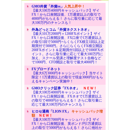
GMO外貨「外貨ex」
人気上昇中！
【最大100万4000円キャッシュバック】ザイ
FX！から口座開設後、1万通貨以上の取引で
4000円がもらえる！ さらに取引量に応じて最
大100万円のチャンスも！
外為どっとコム「外貨ネクストネオ」
【最大101万2000円＋1200FXポイント】ザイ
FX！から口座開設後、FX口座で1万通貨以上
の取引1回で5000円+らくらくFX積立1回以上定
期買付で3000円。さらにらくらくFX積立開設
200FXポイント＆定期買付1回以上で1000FXポ
イント。さらに取引量に応じて最大100万円に
加え、スクール受講と理解度テスト合格など
で1000円、CFD開設と取引で最大4000円！
FXブロードネット
【最大6万3000円キャッシュバック】当サイト
限定！1万通貨以上の取引で現金3000円がもら
えるキャンペーン実施中！
GMOクリック証券「FXネオ」
ＮＥＷ！
【最大100万4000円キャッシュバック】ザイ
FX！から口座開設後、FXネオで1万通貨以上
の取引で4000円がもらえる！ さらに取引量に
応じて最大100万円のチャンスも！
ヒロセ通商「LION FX」
キャッシュバック増
額
ＮＥＷ！
【最大100万7000円キャッシュバック】ザイ
FX！から口座開設後、英ポンド/円1万通貨以
上の取引で5000円がもらえる！ さらに他社か