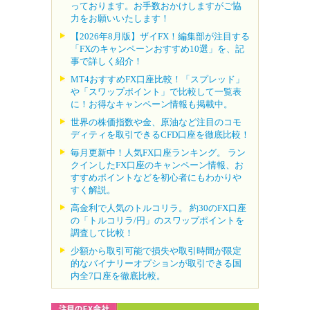
っております。お手数おかけしますがご協
力をお願いいたします！
【2026年8月版】ザイFX！編集部が注目する
「FXのキャンペーンおすすめ10選」を、記
事で詳しく紹介！
MT4おすすめFX口座比較！「スプレッド」
や「スワップポイント」で比較して一覧表
に！お得なキャンペーン情報も掲載中。
世界の株価指数や金、原油など注目のコモ
ディティを取引できるCFD口座を徹底比較！
毎月更新中！人気FX口座ランキング。 ラン
クインしたFX口座のキャンペーン情報、お
すすめポイントなどを初心者にもわかりや
すく解説。
高金利で人気のトルコリラ。 約30のFX口座
の「トルコリラ/円」のスワップポイントを
調査して比較！
少額から取引可能で損失や取引時間が限定
的なバイナリーオプションが取引できる国
内全7口座を徹底比較。