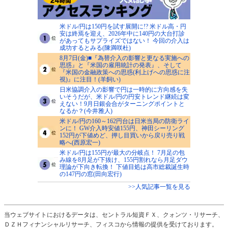
米ドル/円は150円を試す展開に!? 米ドル高・円
安は終焉を迎え、2026年中に140円の大台打診
があってもサプライズではない！ 今回の介入は
成功するとみる(陳満咲杜)
8月7日(金)■『為替介入の影響と更なる実施への
思惑』と『米国の雇用統計の発表』、そして
『米国の金融政策への思惑(利上げへの思惑に注
視)』に注目！(羊飼い)
日米協調介入の影響で円は一時的に方向感を失
いそうだが、米ドル/円の円安トレンド継続は変
えない！9月日銀会合がターニングポイントと
なるか？(今井雅人)
米ドル/円の160～162円台は日米当局の防衛ライ
ンに！ GW介入時安値155円、神田シーリング
152円が下値めど、押し目買いから戻り売り戦
略へ(西原宏一)
米ドル/円は155円が最大の分岐点！ 7月足の包
み線を8月足が下抜け、155円割れなら月足ダウ
理論が下向き転換！ 下値目処は高市総裁誕生時
の147円の窓(田向宏行)
>>人気記事一覧を見る
当ウェブサイトにおけるデータは、セントラル短資ＦＸ、クォンツ・リサーチ、
ＤＺＨフィナンシャルリサーチ、フィスコから情報の提供を受けております。