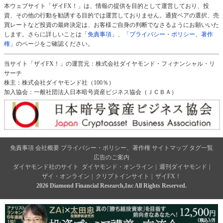
本ウェブサイト「ザイFX！」は、情報の提供を目的として運営しており、投
資、その他の行動を勧誘する目的では運営しておりません。通貨ペアの選択、売
買レートなど投資の最終決定は、お客様ご自身の判断でなさるようにお願いいた
します。さらに詳しいことは
「免責事項」
、
「プライバシー・ポリシー、著作
権」
のページをご確認ください。
当サイト「ザイFX！」の運営元：株式会社ダイヤモンド・フィナンシャル・リ
サーチ
株主：株式会社ダイヤモンド社（100％）
加入協会：一般社団法人日本暗号資産ビジネス協会（ＪＣＢＡ）
免責事項
会社概要
プライバシー・ポリシー、著作権
サイトマップ
タグ一覧
広告のご案内
ダイヤモンド社のサイト
ダイヤモンド・オンライン
|
週刊ダイヤモンド
|
ザイ・オンライン
|
クリプトインサイト
|
ザイFX！
2026 Diamond Financial Research,Inc All Rights Reserved.