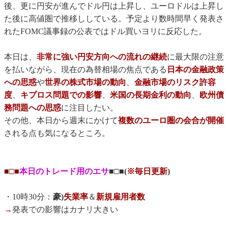
後、更に円安が進んでドル円は上昇し、ユーロドルは上昇し
た後に高値圏で推移ししている。予定より数時間早く発表さ
れたFOMC議事録の公表ではドル買いヨリに反応した。
本日は、
非常に強い円安方向への流れの継続
に最大限の注意
を払いながら、現在の為替相場の焦点である
日本の金融政策
への思惑
や
世界の株式市場の動向
、
金融市場のリスク許容
度
、
キプロス問題での影響
、
米国の長期金利の動向
、
欧州債
務問題への思惑
に注目したい。
その他、本日から週末にかけて
複数のユーロ圏の会合が開催
される点も気になるところ。
■□■
本日のトレード用のエサ
■□■(
※毎日更新
)
・10時30分：
豪)
失業率
＆
新規雇用者数
→
発表での影響はカナリ大きい