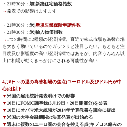
・21時30分：
加)新築住宅価格指数
→
発表での影響はまずまず
・21時30分：
米)
新規失業保険申請件数
・21時30分：
米)輸入物価指数
→
1つの時間に2種類の経済指標。直近で株式市場も為替市場
も大きく動いているのでガッツリと注目したい。もともと注
目度及び影響度の高い経済指標ではあるが、内容うんぬん以
上に相場が動くきっかけにされる可能性が高い
4月8日～の週の為替相場の焦点(ユーロドル及びドル円が中
心)は以下
▼
米国の雇用統計発表明けでの影響
▼
10日にFOMC議事録(3月19日・20日開催分)を公表
▼
10日にオバマ米大統領が2014年予算教書を議会に提出
▼
米国の大手金融機関の決算発表が出始める
▼
週末に複数のユーロ圏の会合を控える点(キプロス絡みの