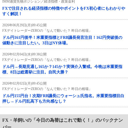
IMM通貨先物ポジション／経済指標・政策金利
FXで注目される経済指標の特徴やポイントをFX初心者にもわかりや
すく解説！
2026年06月29日(月)09:45公開
FXデイトレーダーZEROの「なんで動いた？ 昨日の相場」
ドル円161円後半！米重要指標とFRB議長発言注目！162円突破後の
値動きに注目したい。3日はNY休場。
2026年02月04日(水)09:38公開
FXデイトレーダーZEROの「なんで動いた？ 昨日の相場」
ドル円→長期見通し165か？145か？実弾介入警戒。今晩は米重要指
標、8日は総選挙に注目。自民大勝？
2026年02月02日(月)09:45公開
FXデイトレーダーZEROの「なんで動いた？ 昨日の相場」
ドル円155円台！次期FRB議長にウォーシュ氏指名。米重要指標目白
押し→ドル円乱高下も方向感なし？
FX・羊飼いの「今日の為替はこれで動く！」のバックナン
バー