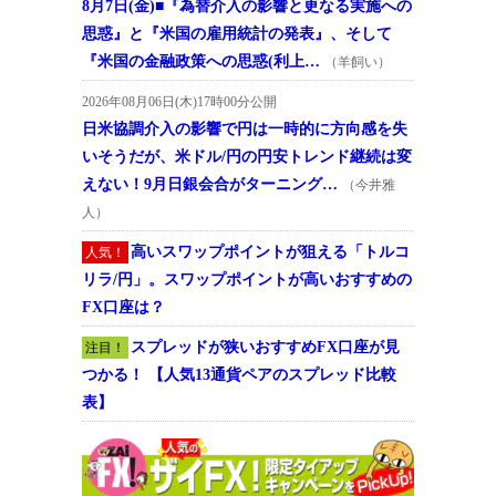
8月7日(金)■『為替介入の影響と更なる実施への
思惑』と『米国の雇用統計の発表』、そして
『米国の金融政策への思惑(利上…
（羊飼い）
2026年08月06日(木)17時00分公開
日米協調介入の影響で円は一時的に方向感を失
いそうだが、米ドル/円の円安トレンド継続は変
えない！9月日銀会合がターニング…
（今井雅
人）
高いスワップポイントが狙える「トルコ
人気！
リラ/円」。スワップポイントが高いおすすめの
FX口座は？
スプレッドが狭いおすすめFX口座が見
注目！
つかる！ 【人気13通貨ペアのスプレッド比較
表】