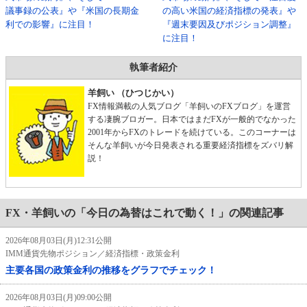
議事録の公表』や『米国の長期金
の高い米国の経済指標の発表』や
利での影響』に注目！
『週末要因及びポジション調整』
に注目！
執筆者紹介
羊飼い （ひつじかい）
FX情報満載の人気ブログ「羊飼いのFXブログ」を運営
する凄腕ブロガー。日本ではまだFXが一般的でなかった
2001年からFXのトレードを続けている。このコーナーは
そんな羊飼いが今日発表される重要経済指標をズバリ解
説！
FX・羊飼いの「今日の為替はこれで動く！」の関連記事
2026年08月03日(月)12:31公開
IMM通貨先物ポジション／経済指標・政策金利
主要各国の政策金利の推移をグラフでチェック！
2026年08月03日(月)09:00公開