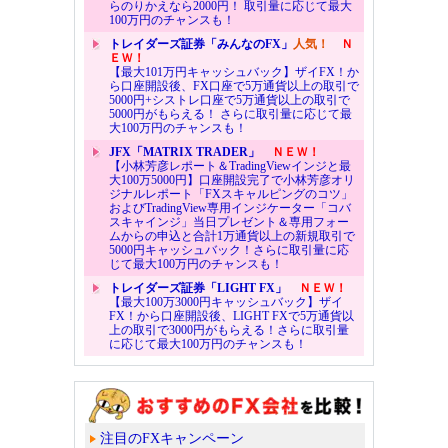
らのりかえなら2000円！ 取引量に応じて最大
100万円のチャンスも！
トレイダーズ証券「みんなのFX」
人気！
Ｎ
ＥＷ！
【最大101万円キャッシュバック】ザイFX！か
ら口座開設後、FX口座で5万通貨以上の取引で
5000円+シストレ口座で5万通貨以上の取引で
5000円がもらえる！ さらに取引量に応じて最
大100万円のチャンスも！
JFX「MATRIX TRADER」
ＮＥＷ！
【小林芳彦レポート＆TradingViewインジと最
大100万5000円】口座開設完了で小林芳彦オリ
ジナルレポート「FXスキャルピングのコツ」
およびTradingView専用インジケーター「コバ
スキャインジ」当日プレゼント＆専用フォー
ムからの申込と合計1万通貨以上の新規取引で
5000円キャッシュバック！さらに取引量に応
じて最大100万円のチャンスも！
トレイダーズ証券「LIGHT FX」
ＮＥＷ！
【最大100万3000円キャッシュバック】ザイ
FX！から口座開設後、LIGHT FXで5万通貨以
上の取引で3000円がもらえる！さらに取引量
に応じて最大100万円のチャンスも！
注目のFXキャンペーン