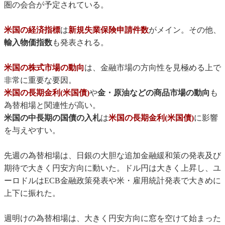
圏の会合が予定されている。
米国の経済指標
は
新規失業保険申請件数
がメイン。その他、
輸入物価指数
も発表される。
米国の株式市場の動向
は、金融市場の方向性を見極める上で
非常に重要な要因。
米国の長期金利(米国債)
や
金・原油などの商品市場の動向
も
為替相場と関連性が高い。
米国の中長期の国債の入札
は
米国の長期金利(米国債)
に影響
を与えやすい。
先週の為替相場は、日銀の大胆な追加金融緩和策の発表及び
期待で大きく円安方向に動いた。ドル円は大きく上昇し、ユ
ーロドルはECB金融政策発表や米・雇用統計発表で大きめに
上下に振れた。
週明けの為替相場は、大きく円安方向に窓を空けて始まった