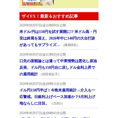
ザイFX！最新＆おすすめ記事
2026年08月07日(金)18時09分公開
米ドル/円は150円を試す展開に!? 米ドル高・円
安は終焉を迎え、2026年中に140円の大台打診
があってもサプライズ…
（陳満咲杜）
2026年08月07日(金)15時43分公開
口先の楽観論とは違って中東情勢は悪化し原油
反発、ドル円も158円台に戻しドル金利上昇で
の雇用統計
（持田有紀子）
2026年08月07日(金)09時11分公開
ドル円158円半ば！今晩米雇用統計→介入も一
応警戒。日銀利上げペース加速か？9月利上げ
地ならしに注目。
（ZERO）
2026年08月07日(金)06時45分公開