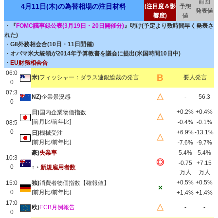
前回
4月11日(木)の為替相場の注目材料
(注目度＆影
予想
発表値
響度)
値
・
『
FOMC議事録公表(3月19日・20日開催分)
』明け(予定より数時間早く発表さ
れた)
・
G8外務相会合(10日・11日開催)
・
オバマ米大統領が2014年予算教書を議会に提出(米国時間10日中)
・
EU財務相会合
06:0
B
米)
フィッシャー：ダラス連銀総裁の発言
要人発言
0
07:3
△
NZ)
企業景況感
-
56.3
0
+0.2%
+0.4%
日)
国内企業物価指数
△
[前月比/前年比]
-0.4%
-0.1%
08:5
0
+6.9%
-13.1%
日)
機械受注
△
[前月比/前年比]
-7.6%
-9.7%
豪)
失業率
5.4%
5.4%
10:3
◎
-0.75
+7.15
0
↑・
新規雇用者数
万人
万人
+0.5%
+0.5%
15:0
独)
消費者物価指数【確報値】
×
0
[前月比/前年比]
+1.4%
+1.4%
17:0
△
欧)
ECB月例報告
-
-
0