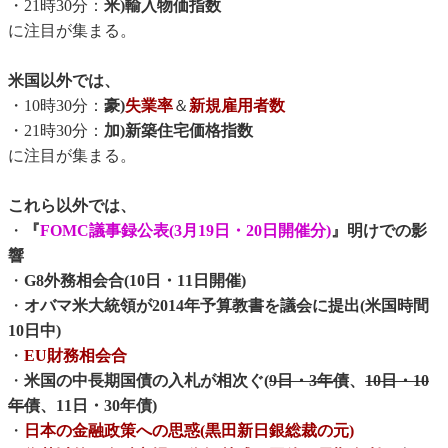
・21時30分：
米)輸入物価指数
に注目が集まる。
米国以外では、
・10時30分：
豪)
失業率
＆
新規雇用者数
・21時30分：
加)新築住宅価格指数
に注目が集まる。
これら以外では、
・
『
FOMC議事録公表(3月19日・20日開催分)
』明けでの影
響
・
G8外務相会合(10日・11日開催)
・
オバマ米大統領が2014年予算教書を議会に提出(米国時間
10日中)
・
EU財務相会合
・
米国の中長期国債の入札が相次ぐ(
9日・3年債
、
10日・10
年債
、11日・30年債)
・
日本の金融政策への思惑(黒田新日銀総裁の元)