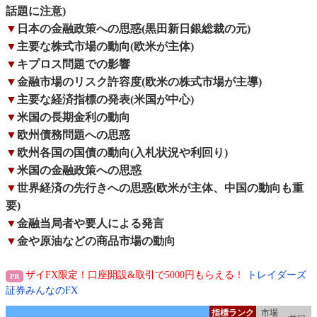
話題に注意)
▼
日本の金融政策への思惑(黒田新日銀総裁の元)
▼
主要な株式市場の動向(欧米が主体)
▼
キプロス問題での影響
▼
金融市場のリスク許容度(欧米の株式市場が主導)
▼
主要な経済指標の発表(米国が中心)
▼
米国の長期金利の動向
▼
欧州債務問題への思惑
▼
欧州各国の国債の動向(入札状況や利回り)
▼
米国の金融政策への思惑
▼
世界経済の先行きへの思惑(欧米が主体、中国の動向も重
要)
▼
金融当局者や要人による発言
▼
金や原油などの商品市場の動向
ザイFX限定！口座開設&取引で5000円もらえる！
トレイダーズ
証券みんなのFX
指標ランク
市場