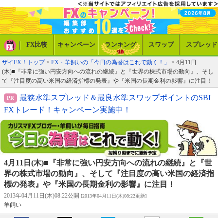
FX比較
キャンペーン
ランキング
スワップ
スプレッド
ザイFX！トップ
>
FX・羊飼いの「今日の為替はこれで動く！」
> 4月11日
(木)■『非常に強い円安方向への流れの継続』と『世界の株式市場の動向』、そし
て『注目度の高い米国の経済指標の発表』や『米国の長期金利の影響』に注目！
最狭水準スプレッド＆最良水準スワップポイントのSBI
FXトレード！キャンペーン実施中！
4月11日(木)■『非常に強い円安方向への流れの継続』と『世
界の株式市場の動向』、そして『注目度の高い米国の経済指
標の発表』や『米国の長期金利の影響』に注目！
2013年04月11日(木)08:22公開
[2013年04月11日(木)08:22更新]
羊飼い