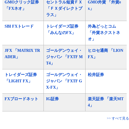
GMOクリック証券
セントラル短資ＦＸ
GMO外貨 「外貨e
「FXネオ」
「ＦＸダイレクトプ
x」
ラス」
SBI FXトレード
トレイダーズ証券
外為どっとコム
「みんなのFX」
「外貨ネクストネ
オ」
JFX 「MATRIX TR
ゴールデンウェイ・
ヒロセ通商 「LION
ADER」
ジャパン 「FXTF M
FX」
T4」
トレイダーズ証券
ゴールデンウェイ・
松井証券
「LIGHT FX」
ジャパン 「FXTF G
X-FX」
FXブロードネット
IG証券
楽天証券 「楽天MT
4」
>> すべて見る