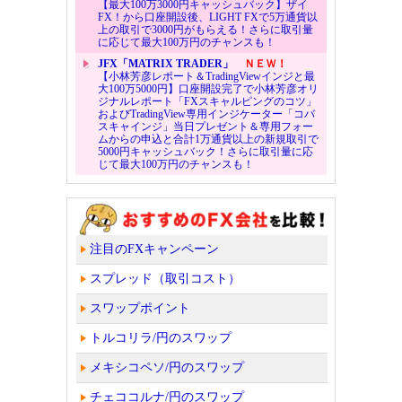
【最大100万3000円キャッシュバック】ザイ
FX！から口座開設後、LIGHT FXで5万通貨以
上の取引で3000円がもらえる！さらに取引量
に応じて最大100万円のチャンスも！
JFX「MATRIX TRADER」
ＮＥＷ！
【小林芳彦レポート＆TradingViewインジと最
大100万5000円】口座開設完了で小林芳彦オリ
ジナルレポート「FXスキャルピングのコツ」
およびTradingView専用インジケーター「コバ
スキャインジ」当日プレゼント＆専用フォー
ムからの申込と合計1万通貨以上の新規取引で
5000円キャッシュバック！さらに取引量に応
じて最大100万円のチャンスも！
注目のFXキャンペーン
スプレッド（取引コスト）
スワップポイント
トルコリラ/円のスワップ
メキシコペソ/円のスワップ
チェココルナ/円のスワップ