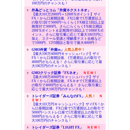
100万円のチャンスも！
外為どっとコム「外貨ネクストネオ」
【最大101万2000円＋1200FXポイント】ザイ
FX！から口座開設後、FX口座で1万通貨以上
の取引1回で5000円+らくらくFX積立1回以上定
期買付で3000円。さらにらくらくFX積立開設
200FXポイント＆定期買付1回以上で1000FXポ
イント。さらに取引量に応じて最大100万円に
加え、スクール受講と理解度テスト合格など
で1000円、CFD開設と取引で最大4000円！
GMO外貨「外貨ex」
人気上昇中！
【最大100万4000円キャッシュバック】ザイ
FX！から口座開設後、1万通貨以上の取引で
4000円がもらえる！ さらに取引量に応じて最
大100万円のチャンスも！
GMOクリック証券「FXネオ」
ＮＥＷ！
【最大100万4000円キャッシュバック】ザイ
FX！から口座開設後、FXネオで1万通貨以上
の取引で4000円がもらえる！ さらに取引量に
応じて最大100万円のチャンスも！
トレイダーズ証券「みんなのFX」
人気！
Ｎ
ＥＷ！
【最大101万円キャッシュバック】ザイFX！か
ら口座開設後、FX口座で5万通貨以上の取引で
5000円+シストレ口座で5万通貨以上の取引で
5000円がもらえる！ さらに取引量に応じて最
大100万円のチャンスも！
トレイダーズ証券「LIGHT FX」
ＮＥＷ！