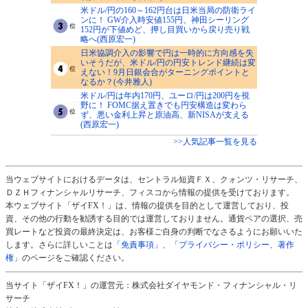
米ドル/円の160～162円台は日米当局の防衛ライ
ンに！ GW介入時安値155円、神田シーリング
152円が下値めど、押し目買いから戻り売り戦
略へ(西原宏一)
日米協調介入の影響で円は一時的に方向感を失
いそうだが、米ドル/円の円安トレンド継続は変
えない！9月日銀会合がターニングポイントと
なるか？(今井雅人)
米ドル/円は年内170円、ユーロ/円は200円を視
野に！ FOMC据え置きでも円安構造は変わら
ず、悪い金利上昇と原油高、新NISAが支える
(西原宏一)
>>人気記事一覧を見る
当ウェブサイトにおけるデータは、セントラル短資ＦＸ、クォンツ・リサーチ、
ＤＺＨフィナンシャルリサーチ、フィスコから情報の提供を受けております。
本ウェブサイト「ザイFX！」は、情報の提供を目的として運営しており、投
資、その他の行動を勧誘する目的では運営しておりません。通貨ペアの選択、売
買レートなど投資の最終決定は、お客様ご自身の判断でなさるようにお願いいた
します。さらに詳しいことは
「免責事項」
、
「プライバシー・ポリシー、著作
権」
のページをご確認ください。
当サイト「ザイFX！」の運営元：株式会社ダイヤモンド・フィナンシャル・リ
サーチ