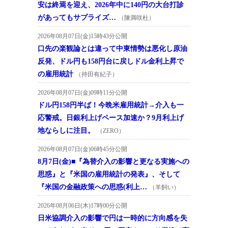
安は終焉を迎え、2026年中に140円の大台打診
があってもサプライズ…
（陳満咲杜）
2026年08月07日(金)15時43分公開
口先の楽観論とは違って中東情勢は悪化し原油
反発、ドル円も158円台に戻しドル金利上昇で
の雇用統計
（持田有紀子）
2026年08月07日(金)09時11分公開
ドル円158円半ば！今晩米雇用統計→介入も一
応警戒。日銀利上げペース加速か？9月利上げ
地ならしに注目。
（ZERO）
2026年08月07日(金)06時45分公開
8月7日(金)■『為替介入の影響と更なる実施への
思惑』と『米国の雇用統計の発表』、そして
『米国の金融政策への思惑(利上…
（羊飼い）
2026年08月06日(木)17時00分公開
日米協調介入の影響で円は一時的に方向感を失