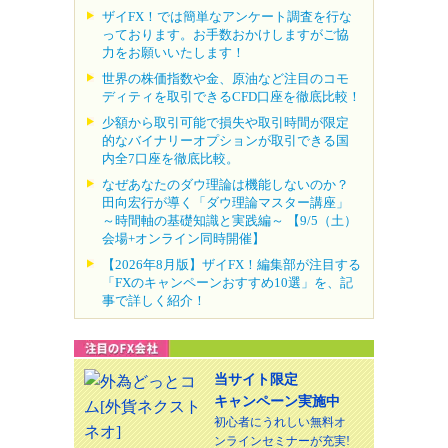
ザイFX！では簡単なアンケート調査を行な
っております。お手数おかけしますがご協
力をお願いいたします！
世界の株価指数や金、原油など注目のコモ
ディティを取引できるCFD口座を徹底比較！
少額から取引可能で損失や取引時間が限定
的なバイナリーオプションが取引できる国
内全7口座を徹底比較。
なぜあなたのダウ理論は機能しないのか？
田向宏行が導く「ダウ理論マスター講座」
～時間軸の基礎知識と実践編～ 【9/5（土）
会場+オンライン同時開催】
【2026年8月版】ザイFX！編集部が注目する
「FXのキャンペーンおすすめ10選」を、記
事で詳しく紹介！
当サイト限定
キャンペーン実施中
初心者にうれしい無料オ
ンラインセミナーが充実!