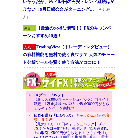
いそうだが、米ドル/円の円安トレンド継続は変
えない！9月日銀会合がターニング…
（今井雅
人）
【最新のお得な情報！】FXのキャンペ
注目！
ーンおすすめ10選！
TradingView（トレーディングビュー）
人気！
の有料機能を無料で使う裏ワザ？ 人気のチャー
ト分析ツールを賢く使う方法がココに！
FXブロードネット
【最大6万3000円キャッシュバック】当サイト
限定！1万通貨以上の取引で現金3000円がもら
えるキャンペーン実施中！
ヒロセ通商「LION FX」
キャッシュバック増
額
ＮＥＷ！
【最大100万7000円キャッシュバック】ザイ
FX！から口座開設後、英ポンド/円1万通貨以
上の取引で5000円がもらえる！ さらに他社か
らのりかえなら2000円！ 取引量に応じて最大