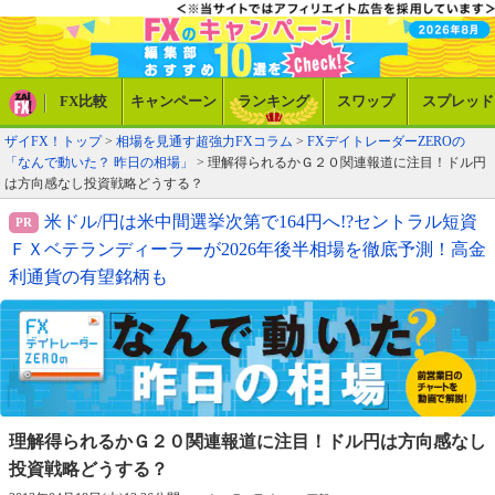
FX比較
キャンペーン
ランキング
スワップ
スプレッド
ザイFX！トップ
>
相場を見通す超強力FXコラム
>
FXデイトレーダーZEROの
「なんで動いた？ 昨日の相場」
> 理解得られるかＧ２０関連報道に注目！ドル円
は方向感なし投資戦略どうする？
米ドル/円は米中間選挙次第で164円へ!?セントラル短資
ＦＸベテランディーラーが2026年後半相場を徹底予測！高金
利通貨の有望銘柄も
理解得られるかＧ２０関連報道に注目！
ドル円は方向感なし
投資戦略どうする？