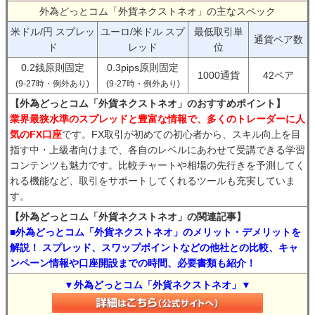
外為どっとコム「外貨ネクストネオ」の主なスペック
米ドル/円 スプレッ
ユーロ/米ドル スプ
最低取引単
通貨ペア数
ド
レッド
位
0.2銭原則固定
0.3pips原則固定
1000通貨
42ペア
(9-27時・例外あり)
(9-27時・例外あり)
【外為どっとコム「外貨ネクストネオ」のおすすめポイント】
業界最狭水準のスプレッドと豊富な情報で、多くのトレーダーに人
気のFX口座
です。FX取引が初めての初心者から、スキル向上を目
指す中・上級者向けまで、各自のレベルにあわせて受講できる学習
コンテンツも魅力です。比較チャートや相場の先行きを予測してく
れる機能など、取引をサポートしてくれるツールも充実していま
す。
【外為どっとコム「外貨ネクストネオ」の関連記事】
■外為どっとコム「外貨ネクストネオ」のメリット・デメリットを
解説！ スプレッド、スワップポイントなどの他社との比較、キャ
ンペーン情報や口座開設までの時間、必要書類も紹介！
▼外為どっとコム「外貨ネクストネオ」▼