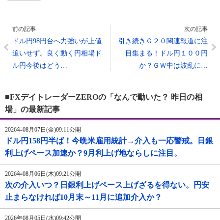
前の記事
次の記事
ドル円98円台へ力強いが上値
引き続きＧ２０関連報道に注
追いせず。良く動く円相場ド
目集まる！ドル円１００円
ル円今後はどう…
か？ＧＷ中は波乱に…
■FXデイトレーダーZEROの「なんで動いた？ 昨日の相
場」の最新記事
2026年08月07日(金)09:11公開
ドル円158円半ば！今晩米雇用統計→介入も一応警戒。日銀
利上げペース加速か？9月利上げ地ならしに注目。
2026年08月06日(木)09:21公開
次の介入いつ？日銀利上げペース上げざるを得ない。円安
止まらなければ10月末～11月に追加介入か？
2026年08月05日(水)09:42公開