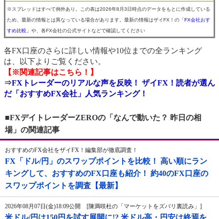
※スプレッドはすべて例外あり。この表は2026年8月3日時点のデータをもとに作成している
ため、最新の情報とは異なっている場合があります。最新の情報はザイFX！の
「FX会社おす
すめ比較」
や、各FX会社の公式サイトなどで確認してください
各FX口座のさらに詳しい情報や10位までの全ランキング
は、以下よりご覧ください。
【※関連記事はこちら！】
⇒
FXトレーダーのリアルな声を反映！ ザイFX！読者が選ん
だ「おすすめFX会社」人気ランキング！
■FXデイトレーダーZEROの「なんで動いた？ 昨日の相
場」の関連記事
おすすめのFX会社をザイFX！編集部が徹底調査！
FX「ドル/円」のスワップポイントを比較！ 高い順にラン
キングして、おすすめのFX口座も紹介！ 約40のFX口座の
スワップポイントを調査【最新】
2026年08月07日(金)18:09公開 [陳満咲杜の「マーケットをズバリ裏読み」]
米ドル/円は150円を試す展開に!? 米ドル高・円安は終焉を