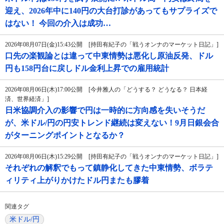
迎え、2026年中に140円の大台打診があってもサプライズで
はない！ 今回の介入は成功…
2026年08月07日(金)15:43公開 [持田有紀子の「戦うオンナのマーケット日記」]
口先の楽観論とは違って中東情勢は悪化し原油反発、ドル
円も158円台に戻しドル金利上昇での雇用統計
2026年08月06日(木)17:00公開 [今井雅人の「どうする？ どうなる？ 日本経
済、世界経済」]
日米協調介入の影響で円は一時的に方向感を失いそうだ
が、米ドル/円の円安トレンド継続は変えない！9月日銀会合
がターニングポイントとなるか？
2026年08月06日(木)15:29公開 [持田有紀子の「戦うオンナのマーケット日記」]
それぞれの解釈でもって鎮静化してきた中東情勢、ボラテ
ィリティ上がりかけたドル円またも膠着
関連タグ
米ドル/円