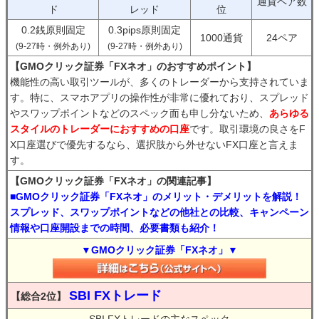
通貨ペア数
ド
レッド
位
0.2銭原則固定
0.3pips原則固定
1000通貨
24ペア
(9-27時・例外あり)
(9-27時・例外あり)
【GMOクリック証券「FXネオ」のおすすめポイント】
機能性の高い取引ツールが、多くのトレーダーから支持されていま
す。特に、スマホアプリの操作性が非常に優れており、スプレッド
やスワップポイントなどのスペック面も申し分ないため、
あらゆる
スタイルのトレーダーにおすすめの口座
です。取引環境の良さをF
X口座選びで優先するなら、選択肢から外せないFX口座と言えま
す。
【GMOクリック証券「FXネオ」の関連記事】
■GMOクリック証券「FXネオ」のメリット・デメリットを解説！
スプレッド、スワップポイントなどの他社との比較、キャンペーン
情報や口座開設までの時間、必要書類も紹介！
▼GMOクリック証券「FXネオ」▼
SBI FXトレード
【総合2位】