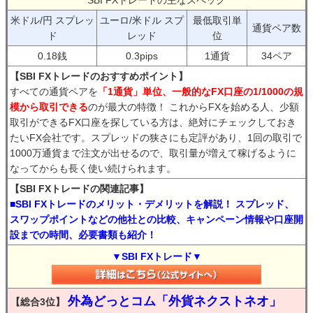
SBI FXトレードの主なスペック
米ドル/円 スプレッ
ユーロ/米ドル スプ
最低取引単
通貨ペア数
ド
レッド
位
0.18銭
0.3pips
1通貨
34ペア
【SBI FXトレードのおすすめポイント】
すべての通貨ペアを
「1通貨」単位、一般的なFX口座の1/1000の規
模から取引できる
のが最大の特徴！ これからFXを始める人、少額
取引ができるFX口座を探している方は、絶対にチェックしておき
たいFX会社です。スプレッドの狭さにも定評があり、1回の取引で
1000万通貨まで注文が出せるので、取引量が増えて稼げるように
なってからも長く使い続けられます。
【SBI FXトレードの関連記事】
■SBI FXトレードのメリット・デメリットを解説！ スプレッド、
スワップポイントなどの他社との比較、キャンペーン情報や口座開
設までの時間、必要書類も紹介！
▼SBI FXトレード▼
外為どっとコム「外貨ネクストネオ」
【総合3位】