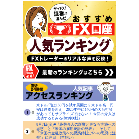
米ドル/円は150円を試す展開に!? 米ドル高・円
安は終焉を迎え、2026年中に140円の大台打診
があってもサプライズではない！ 今回の介入は
成功するとみる(陳満咲杜)
8月7日(金)■『為替介入の影響と更なる実施への
思惑』と『米国の雇用統計の発表』、そして
『米国の金融政策への思惑(利上げへの思惑に注
視)』に注目！(羊飼い)