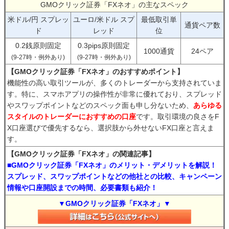
GMOクリック証券「FXネオ」の主なスペック
米ドル/円 スプレッ
ユーロ/米ドル スプ
最低取引単
通貨ペア数
ド
レッド
位
0.2銭原則固定
0.3pips原則固定
1000通貨
24ペア
(9-27時・例外あり)
(9-27時・例外あり)
【GMOクリック証券「FXネオ」のおすすめポイント】
機能性の高い取引ツールが、多くのトレーダーから支持されていま
す。特に、スマホアプリの操作性が非常に優れており、スプレッド
やスワップポイントなどのスペック面も申し分ないため、
あらゆる
スタイルのトレーダーにおすすめの口座
です。取引環境の良さをF
X口座選びで優先するなら、選択肢から外せないFX口座と言えま
す。
【GMOクリック証券「FXネオ」の関連記事】
■GMOクリック証券「FXネオ」のメリット・デメリットを解説！
スプレッド、スワップポイントなどの他社との比較、キャンペーン
情報や口座開設までの時間、必要書類も紹介！
▼GMOクリック証券「FXネオ」▼