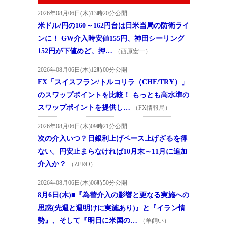
2026年08月06日(木)13時20分公開
米ドル/円の160～162円台は日米当局の防衛ライ
ンに！ GW介入時安値155円、神田シーリング
152円が下値めど、押…
（西原宏一）
2026年08月06日(木)12時00分公開
FX「スイスフラン/トルコリラ（CHF/TRY）」
のスワップポイントを比較！ もっとも高水準の
スワップポイントを提供し…
（FX情報局）
2026年08月06日(木)09時21分公開
次の介入いつ？日銀利上げペース上げざるを得
ない。円安止まらなければ10月末～11月に追加
介入か？
（ZERO）
2026年08月06日(木)06時50分公開
8月6日(木)■『為替介入の影響と更なる実施への
思惑(先週と週明けに実施あり)』と『イラン情
勢』、そして『明日に米国の…
（羊飼い）