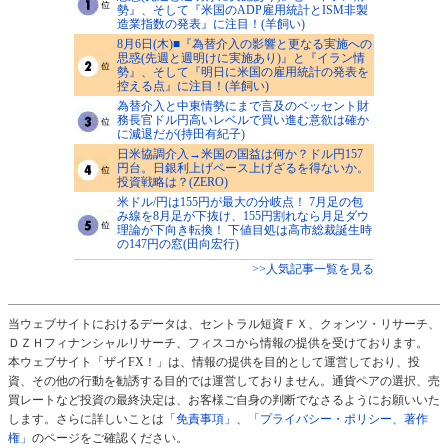
勢』、そして『米国のADP雇用統計とISM非製
造業指数の発表』に注目！(羊飼い)
8月6日(木)■『為替介入の影響と更なる実施への
思惑(先週と週明けに実施あり)』と『イラン情
勢』、そして『明日に米国の雇用統計の発表を
控える点』に注目！(羊飼い)
為替介入と中東情勢にまで言及のベッセント財
務長官ドル円高いレベルで買い進む意欲は確か
に減退だが(持田有紀子)
日米協調介入→米国の国益は何か？ドル円157
円台。日銀利上げペース上げざるを得ないか。
投資戦略は？(ZERO)
米ドル/円は155円が最大の分岐点！ 7月足の包
み線を8月足が下抜け、155円割れなら月足ダウ
理論が下向き転換！ 下値目処は高市総裁誕生時
の147円の窓(田向宏行)
>>人気記事一覧を見る
当ウェブサイトにおけるデータは、セントラル短資ＦＸ、クォンツ・リサーチ、
ＤＺＨフィナンシャルリサーチ、フィスコから情報の提供を受けております。
本ウェブサイト「ザイFX！」は、情報の提供を目的として運営しており、投
資、その他の行動を勧誘する目的では運営しておりません。通貨ペアの選択、売
買レートなど投資の最終決定は、お客様ご自身の判断でなさるようにお願いいた
します。さらに詳しいことは
「免責事項」
、
「プライバシー・ポリシー、著作
権」
のページをご確認ください。