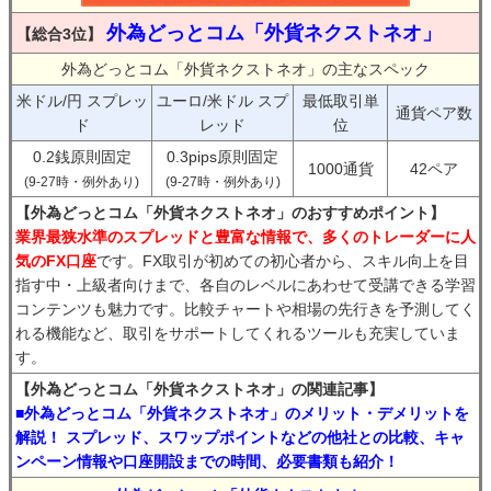
外為どっとコム「外貨ネクストネオ」
【総合3位】
外為どっとコム「外貨ネクストネオ」の主なスペック
米ドル/円 スプレッ
ユーロ/米ドル スプ
最低取引単
通貨ペア数
ド
レッド
位
0.2銭原則固定
0.3pips原則固定
1000通貨
42ペア
(9-27時・例外あり)
(9-27時・例外あり)
【外為どっとコム「外貨ネクストネオ」のおすすめポイント】
業界最狭水準のスプレッドと豊富な情報で、多くのトレーダーに人
気のFX口座
です。FX取引が初めての初心者から、スキル向上を目
指す中・上級者向けまで、各自のレベルにあわせて受講できる学習
コンテンツも魅力です。比較チャートや相場の先行きを予測してく
れる機能など、取引をサポートしてくれるツールも充実していま
す。
【外為どっとコム「外貨ネクストネオ」の関連記事】
■外為どっとコム「外貨ネクストネオ」のメリット・デメリットを
解説！ スプレッド、スワップポイントなどの他社との比較、キャ
ンペーン情報や口座開設までの時間、必要書類も紹介！