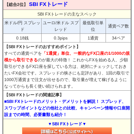
SBI FXトレード
【総合2位】
SBI FXトレードの主なスペック
米ドル/円 スプレッ
ユーロ/米ドル スプ
最低取引単
通貨ペア数
ド
レッド
位
0.18銭
0.3pips
1通貨
34ペア
【SBI FXトレードのおすすめポイント】
すべての通貨ペアを
「1通貨」単位、一般的なFX口座の1/1000の規
模から取引できる
のが最大の特徴！ これからFXを始める人、少額
取引ができるFX口座を探している方は、絶対にチェックしておき
たいFX会社です。スプレッドの狭さにも定評があり、1回の取引で
1000万通貨まで注文が出せるので、取引量が増えて稼げるように
なってからも長く使い続けられます。
【SBI FXトレードの関連記事】
■SBI FXトレードのメリット・デメリットを解説！ スプレッド、
スワップポイントなどの他社との比較、キャンペーン情報や口座開
設までの時間、必要書類も紹介！
▼SBI FXトレード▼