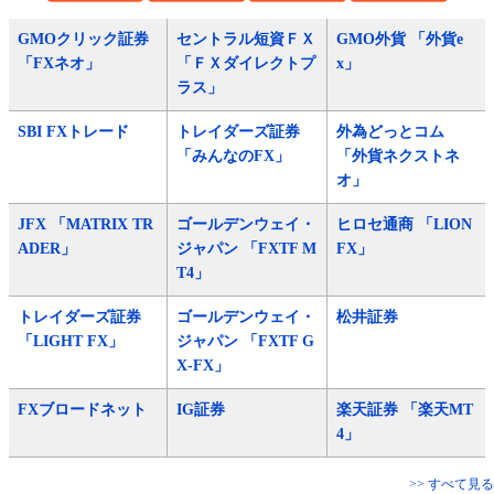
GMOクリック証券
セントラル短資ＦＸ
GMO外貨 「外貨e
「FXネオ」
「ＦＸダイレクトプ
x」
ラス」
SBI FXトレード
トレイダーズ証券
外為どっとコム
「みんなのFX」
「外貨ネクストネ
オ」
JFX 「MATRIX TR
ゴールデンウェイ・
ヒロセ通商 「LION
ADER」
ジャパン 「FXTF M
FX」
T4」
トレイダーズ証券
ゴールデンウェイ・
松井証券
「LIGHT FX」
ジャパン 「FXTF G
X-FX」
FXブロードネット
IG証券
楽天証券 「楽天MT
4」
>> すべて見る