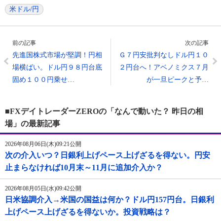
米ドル/円
前の記事
次の記事
先進国株式市場が堅調！円相
Ｇ７円安批判なしドル円１０
場横ばい。ドル円９８円台底
２円台へ！アベノミクス７月
固め１００円乗せ…
が一旦ピークと予…
■FXデイトレーダーZEROの「なんで動いた？ 昨日の相
場」の最新記事
2026年08月06日(木)09:21公開
次の介入いつ？日銀利上げペース上げざるを得ない。円安
止まらなければ10月末～11月に追加介入か？
2026年08月05日(水)09:42公開
日米協調介入→米国の国益は何か？ドル円157円台。日銀利
上げペース上げざるを得ないか。投資戦略は？