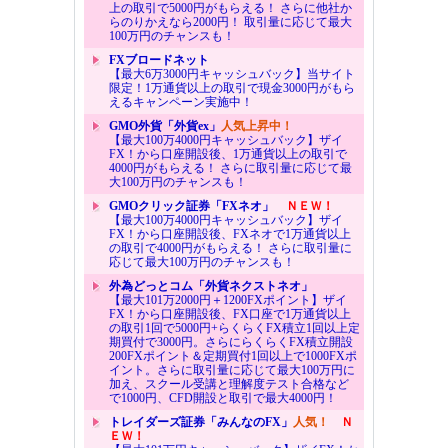
上の取引で5000円がもらえる！ さらに他社か
らのりかえなら2000円！ 取引量に応じて最大
100万円のチャンスも！
FXブロードネット
【最大6万3000円キャッシュバック】当サイト
限定！1万通貨以上の取引で現金3000円がもら
えるキャンペーン実施中！
GMO外貨「外貨ex」
人気上昇中！
【最大100万4000円キャッシュバック】ザイ
FX！から口座開設後、1万通貨以上の取引で
4000円がもらえる！ さらに取引量に応じて最
大100万円のチャンスも！
GMOクリック証券「FXネオ」
ＮＥＷ！
【最大100万4000円キャッシュバック】ザイ
FX！から口座開設後、FXネオで1万通貨以上
の取引で4000円がもらえる！ さらに取引量に
応じて最大100万円のチャンスも！
外為どっとコム「外貨ネクストネオ」
【最大101万2000円＋1200FXポイント】ザイ
FX！から口座開設後、FX口座で1万通貨以上
の取引1回で5000円+らくらくFX積立1回以上定
期買付で3000円。さらにらくらくFX積立開設
200FXポイント＆定期買付1回以上で1000FXポ
イント。さらに取引量に応じて最大100万円に
加え、スクール受講と理解度テスト合格など
で1000円、CFD開設と取引で最大4000円！
トレイダーズ証券「みんなのFX」
人気！
Ｎ
ＥＷ！