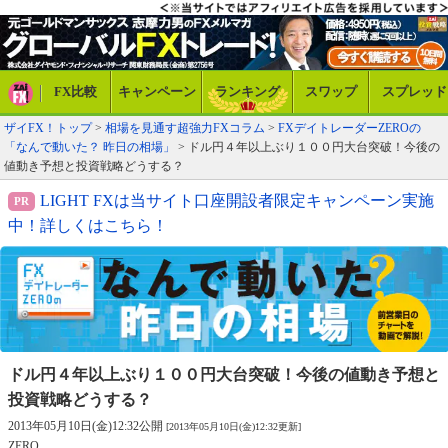
FX比較
キャンペーン
ランキング
スワップ
スプレッド
ザイFX！トップ
>
相場を見通す超強力FXコラム
>
FXデイトレーダーZEROの
「なんで動いた？ 昨日の相場」
> ドル円４年以上ぶり１００円大台突破！今後の
値動き予想と投資戦略どうする？
LIGHT FXは当サイト口座開設者限定キャンペーン実施
中！詳しくはこちら！
ドル円４年以上ぶり１００円大台突破！
今後の値動き予想と
投資戦略どうする？
2013年05月10日(金)12:32公開
[2013年05月10日(金)12:32更新]
ZERO