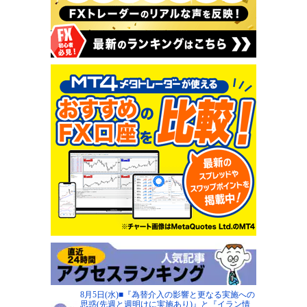
8月5日(水)■『為替介入の影響と更なる実施への
思惑(先週と週明けに実施あり)』と『イラン情