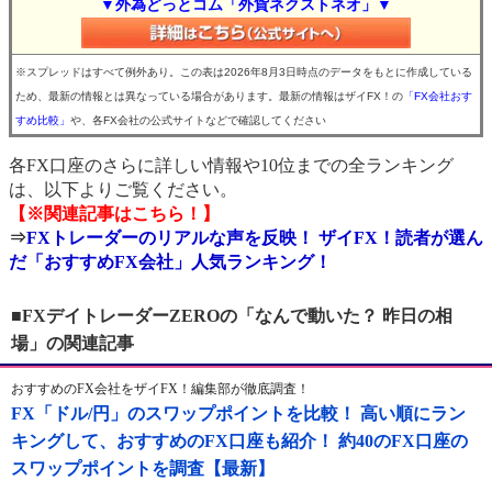
▼外為どっとコム「外貨ネクストネオ」▼
※スプレッドはすべて例外あり。この表は2026年8月3日時点のデータをもとに作成している
ため、最新の情報とは異なっている場合があります。最新の情報はザイFX！の
「FX会社おす
すめ比較」
や、各FX会社の公式サイトなどで確認してください
各FX口座のさらに詳しい情報や10位までの全ランキング
は、以下よりご覧ください。
【※関連記事はこちら！】
⇒
FXトレーダーのリアルな声を反映！ ザイFX！読者が選ん
だ「おすすめFX会社」人気ランキング！
■FXデイトレーダーZEROの「なんで動いた？ 昨日の相
場」の関連記事
おすすめのFX会社をザイFX！編集部が徹底調査！
FX「ドル/円」のスワップポイントを比較！ 高い順にラン
キングして、おすすめのFX口座も紹介！ 約40のFX口座の
スワップポイントを調査【最新】