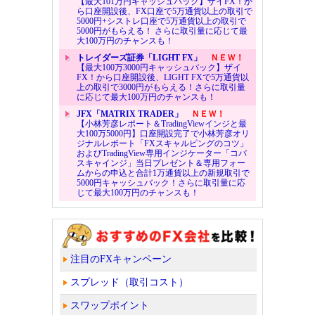
【最大101万円キャッシュバック】ザイFX！か
ら口座開設後、FX口座で5万通貨以上の取引で
5000円+シストレ口座で5万通貨以上の取引で
5000円がもらえる！ さらに取引量に応じて最
大100万円のチャンスも！
トレイダーズ証券「LIGHT FX」
ＮＥＷ！
【最大100万3000円キャッシュバック】ザイ
FX！から口座開設後、LIGHT FXで5万通貨以
上の取引で3000円がもらえる！さらに取引量
に応じて最大100万円のチャンスも！
JFX「MATRIX TRADER」
ＮＥＷ！
【小林芳彦レポート＆TradingViewインジと最
大100万5000円】口座開設完了で小林芳彦オリ
ジナルレポート「FXスキャルピングのコツ」
およびTradingView専用インジケーター「コバ
スキャインジ」当日プレゼント＆専用フォー
ムからの申込と合計1万通貨以上の新規取引で
5000円キャッシュバック！さらに取引量に応
じて最大100万円のチャンスも！
注目のFXキャンペーン
スプレッド（取引コスト）
スワップポイント