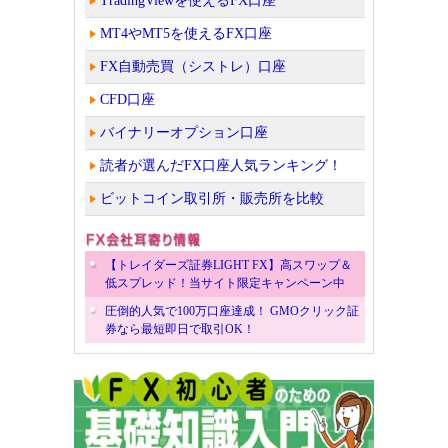
TradingViewを使えるFX口座
MT4やMT5を使えるFX口座
FX自動売買（シストレ）口座
CFD口座
バイナリーオプション口座
読者が選んだFX口座人気ランキング！
ビットコイン取引所・販売所を比較
【トレイダーズ証券LIGHT FX】高スワップ＆
低スプレッド！当サイト限定キャンペーン中
圧倒的人気で100万口座達成！ GMOクリック証
券なら最短即日で取引OK！