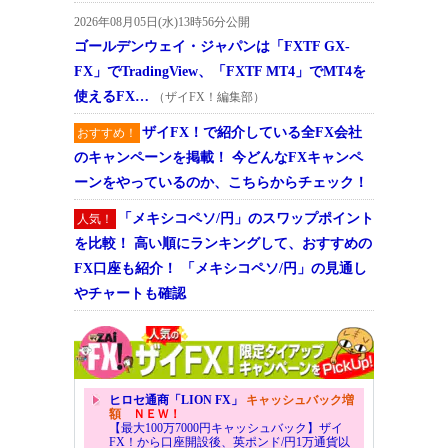
2026年08月05日(水)13時56分公開
ゴールデンウェイ・ジャパンは「FXTF GX-
FX」でTradingView、「FXTF MT4」でMT4を
使えるFX…
（ザイFX！編集部）
ザイFX！で紹介している全FX会社
おすすめ！
のキャンペーンを掲載！ 今どんなFXキャンペ
ーンをやっているのか、こちらからチェック！
「メキシコペソ/円」のスワップポイント
人気！
を比較！ 高い順にランキングして、おすすめの
FX口座も紹介！ 「メキシコペソ/円」の見通し
やチャートも確認
ヒロセ通商「LION FX」
キャッシュバック増
額
ＮＥＷ！
【最大100万7000円キャッシュバック】ザイ
FX！から口座開設後、英ポンド/円1万通貨以