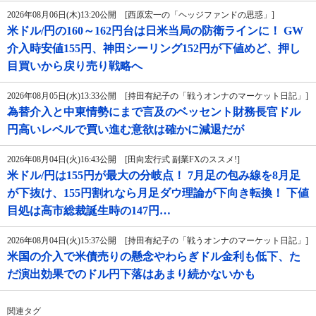
2026年08月06日(木)13:20公開 [西原宏一の「ヘッジファンドの思惑」]
米ドル/円の160～162円台は日米当局の防衛ラインに！ GW
介入時安値155円、神田シーリング152円が下値めど、押し
目買いから戻り売り戦略へ
2026年08月05日(水)13:33公開 [持田有紀子の「戦うオンナのマーケット日記」]
為替介入と中東情勢にまで言及のベッセント財務長官ドル
円高いレベルで買い進む意欲は確かに減退だが
2026年08月04日(火)16:43公開 [田向宏行式 副業FXのススメ!]
米ドル/円は155円が最大の分岐点！ 7月足の包み線を8月足
が下抜け、155円割れなら月足ダウ理論が下向き転換！ 下値
目処は高市総裁誕生時の147円…
2026年08月04日(火)15:37公開 [持田有紀子の「戦うオンナのマーケット日記」]
米国の介入で米債売りの懸念やわらぎドル金利も低下、た
だ演出効果でのドル円下落はあまり続かないかも
関連タグ