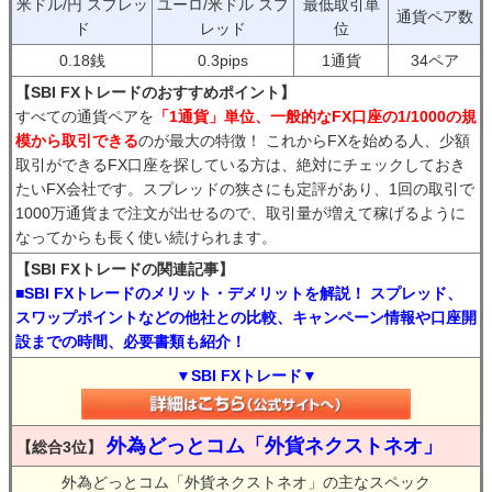
米ドル/円 スプレッ
ユーロ/米ドル スプ
最低取引単
通貨ペア数
ド
レッド
位
0.18銭
0.3pips
1通貨
34ペア
【SBI FXトレードのおすすめポイント】
すべての通貨ペアを
「1通貨」単位、一般的なFX口座の1/1000の規
模から取引できる
のが最大の特徴！ これからFXを始める人、少額
取引ができるFX口座を探している方は、絶対にチェックしておき
たいFX会社です。スプレッドの狭さにも定評があり、1回の取引で
1000万通貨まで注文が出せるので、取引量が増えて稼げるように
なってからも長く使い続けられます。
【SBI FXトレードの関連記事】
■SBI FXトレードのメリット・デメリットを解説！ スプレッド、
スワップポイントなどの他社との比較、キャンペーン情報や口座開
設までの時間、必要書類も紹介！
▼SBI FXトレード▼
外為どっとコム「外貨ネクストネオ」
【総合3位】
外為どっとコム「外貨ネクストネオ」の主なスペック