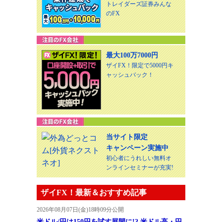
トレイダーズ証券みんな
のFX
最大100万7000円
ザイFX！限定で5000円キ
ャッシュバック！
当サイト限定
キャンペーン実施中
初心者にうれしい無料オ
ンラインセミナーが充実!
ザイFX！最新＆おすすめ記事
2026年08月07日(金)18時09分公開
米ドル/円は150円を試す展開に!? 米ドル高・円