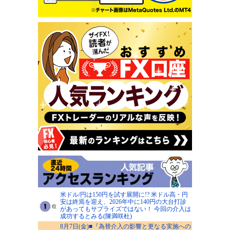
米ドル/円は150円を試す展開に!? 米ドル高・円
安は終焉を迎え、2026年中に140円の大台打診
があってもサプライズではない！ 今回の介入は
成功するとみる(陳満咲杜)
8月7日(金)■『為替介入の影響と更なる実施への