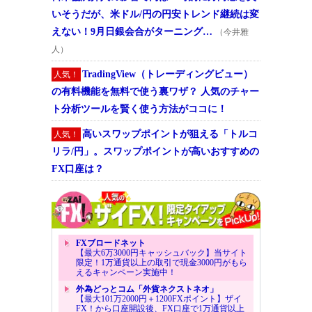
いそうだが、米ドル/円の円安トレンド継続は変
えない！9月日銀会合がターニング…
（今井雅
人）
TradingView（トレーディングビュー）
人気！
の有料機能を無料で使う裏ワザ？ 人気のチャー
ト分析ツールを賢く使う方法がココに！
高いスワップポイントが狙える「トルコ
人気！
リラ/円」。スワップポイントが高いおすすめの
FX口座は？
FXブロードネット
【最大6万3000円キャッシュバック】当サイト
限定！1万通貨以上の取引で現金3000円がもら
えるキャンペーン実施中！
外為どっとコム「外貨ネクストネオ」
【最大101万2000円＋1200FXポイント】ザイ
FX！から口座開設後、FX口座で1万通貨以上