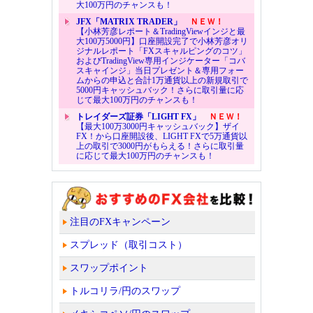
大100万円のチャンスも！
JFX「MATRIX TRADER」
ＮＥＷ！
【小林芳彦レポート＆TradingViewインジと最
大100万5000円】口座開設完了で小林芳彦オリ
ジナルレポート「FXスキャルピングのコツ」
およびTradingView専用インジケーター「コバ
スキャインジ」当日プレゼント＆専用フォー
ムからの申込と合計1万通貨以上の新規取引で
5000円キャッシュバック！さらに取引量に応
じて最大100万円のチャンスも！
トレイダーズ証券「LIGHT FX」
ＮＥＷ！
【最大100万3000円キャッシュバック】ザイ
FX！から口座開設後、LIGHT FXで5万通貨以
上の取引で3000円がもらえる！さらに取引量
に応じて最大100万円のチャンスも！
注目のFXキャンペーン
スプレッド（取引コスト）
スワップポイント
トルコリラ/円のスワップ