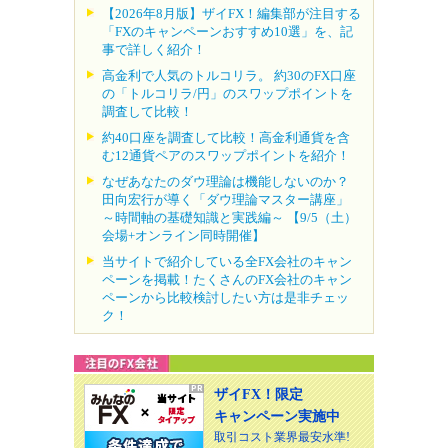
【2026年8月版】ザイFX！編集部が注目する
「FXのキャンペーンおすすめ10選」を、記
事で詳しく紹介！
高金利で人気のトルコリラ。 約30のFX口座
の「トルコリラ/円」のスワップポイントを
調査して比較！
約40口座を調査して比較！高金利通貨を含
む12通貨ペアのスワップポイントを紹介！
なぜあなたのダウ理論は機能しないのか？
田向宏行が導く「ダウ理論マスター講座」
～時間軸の基礎知識と実践編～ 【9/5（土）
会場+オンライン同時開催】
当サイトで紹介している全FX会社のキャン
ペーンを掲載！たくさんのFX会社のキャン
ペーンから比較検討したい方は是非チェッ
ク！
ザイFX！限定
キャンペーン実施中
取引コスト業界最安水準!