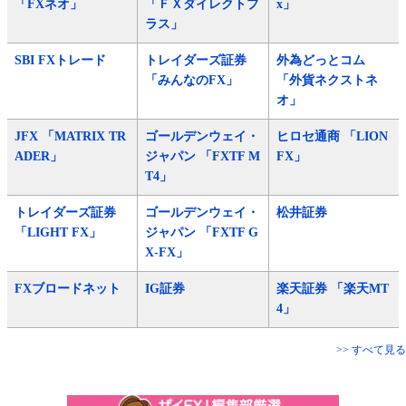
「FXネオ」
「ＦＸダイレクトプ
x」
ラス」
SBI FXトレード
トレイダーズ証券
外為どっとコム
「みんなのFX」
「外貨ネクストネ
オ」
JFX 「MATRIX TR
ゴールデンウェイ・
ヒロセ通商 「LION
ADER」
ジャパン 「FXTF M
FX」
T4」
トレイダーズ証券
ゴールデンウェイ・
松井証券
「LIGHT FX」
ジャパン 「FXTF G
X-FX」
FXブロードネット
IG証券
楽天証券 「楽天MT
4」
>> すべて見る