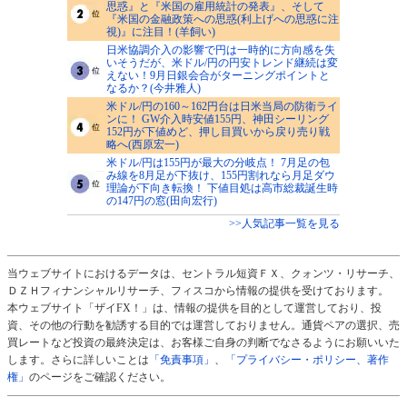
思惑』と『米国の雇用統計の発表』、そして
『米国の金融政策への思惑(利上げへの思惑に注
視)』に注目！(羊飼い)
日米協調介入の影響で円は一時的に方向感を失
いそうだが、米ドル/円の円安トレンド継続は変
えない！9月日銀会合がターニングポイントと
なるか？(今井雅人)
米ドル/円の160～162円台は日米当局の防衛ライ
ンに！ GW介入時安値155円、神田シーリング
152円が下値めど、押し目買いから戻り売り戦
略へ(西原宏一)
米ドル/円は155円が最大の分岐点！ 7月足の包
み線を8月足が下抜け、155円割れなら月足ダウ
理論が下向き転換！ 下値目処は高市総裁誕生時
の147円の窓(田向宏行)
>>人気記事一覧を見る
当ウェブサイトにおけるデータは、セントラル短資ＦＸ、クォンツ・リサーチ、
ＤＺＨフィナンシャルリサーチ、フィスコから情報の提供を受けております。
本ウェブサイト「ザイFX！」は、情報の提供を目的として運営しており、投
資、その他の行動を勧誘する目的では運営しておりません。通貨ペアの選択、売
買レートなど投資の最終決定は、お客様ご自身の判断でなさるようにお願いいた
します。さらに詳しいことは
「免責事項」
、
「プライバシー・ポリシー、著作
権」
のページをご確認ください。