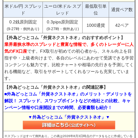
米ドル/円 スプレッ
ユーロ/米ドル スプ
最低取引単
通貨ペア数
ド
レッド
位
0.2銭原則固定
0.3pips原則固定
1000通貨
42ペア
(9-27時・例外あり)
(9-27時・例外あり)
【外為どっとコム「外貨ネクストネオ」のおすすめポイント】
業界最狭水準のスプレッドと豊富な情報で、多くのトレーダーに人
気のFX口座
です。FX取引が初めての初心者から、スキル向上を目
指す中・上級者向けまで、各自のレベルにあわせて受講できる学習
コンテンツも魅力です。比較チャートや相場の先行きを予測してく
れる機能など、取引をサポートしてくれるツールも充実していま
す。
【外為どっとコム「外貨ネクストネオ」の関連記事】
■外為どっとコム「外貨ネクストネオ」のメリット・デメリットを
解説！ スプレッド、スワップポイントなどの他社との比較、キャ
ンペーン情報や口座開設までの時間、必要書類も紹介！
▼外為どっとコム「外貨ネクストネオ」▼
※スプレッドはすべて例外あり。この表は2026年8月3日時点のデータをもとに作成している