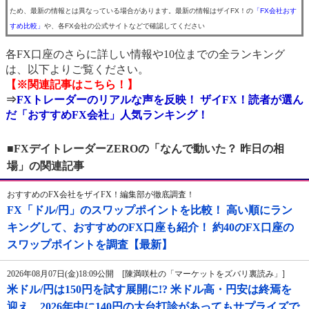
ため、最新の情報とは異なっている場合があります。最新の情報はザイFX！の
「FX会社おす
すめ比較」
や、各FX会社の公式サイトなどで確認してください
各FX口座のさらに詳しい情報や10位までの全ランキング
は、以下よりご覧ください。
【※関連記事はこちら！】
⇒
FXトレーダーのリアルな声を反映！ ザイFX！読者が選ん
だ「おすすめFX会社」人気ランキング！
■FXデイトレーダーZEROの「なんで動いた？ 昨日の相
場」の関連記事
おすすめのFX会社をザイFX！編集部が徹底調査！
FX「ドル/円」のスワップポイントを比較！ 高い順にラン
キングして、おすすめのFX口座も紹介！ 約40のFX口座の
スワップポイントを調査【最新】
2026年08月07日(金)18:09公開 [陳満咲杜の「マーケットをズバリ裏読み」]
米ドル/円は150円を試す展開に!? 米ドル高・円安は終焉を
迎え、2026年中に140円の大台打診があってもサプライズで