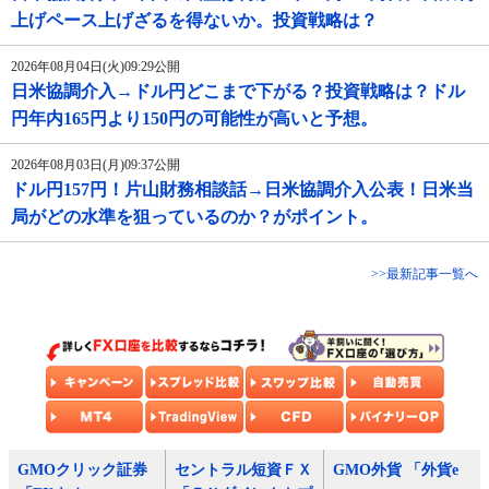
上げペース上げざるを得ないか。投資戦略は？
2026年08月04日(火)09:29公開
日米協調介入→ドル円どこまで下がる？投資戦略は？ドル
円年内165円より150円の可能性が高いと予想。
2026年08月03日(月)09:37公開
ドル円157円！片山財務相談話→日米協調介入公表！日米当
局がどの水準を狙っているのか？がポイント。
>>最新記事一覧へ
GMOクリック証券
セントラル短資ＦＸ
GMO外貨 「外貨e