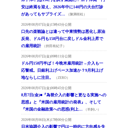
安は終焉を迎え、2026年中に140円の大台打診
があってもサプライズ…
（陳満咲杜）
2026年08月07日(金)15時43分公開
口先の楽観論とは違って中東情勢は悪化し原油
反発、ドル円も158円台に戻しドル金利上昇で
の雇用統計
（持田有紀子）
2026年08月07日(金)09時11分公開
ドル円158円半ば！今晩米雇用統計→介入も一
応警戒。日銀利上げペース加速か？9月利上げ
地ならしに注目。
（ZERO）
2026年08月07日(金)06時45分公開
8月7日(金)■『為替介入の影響と更なる実施への
思惑』と『米国の雇用統計の発表』、そして
『米国の金融政策への思惑(利上…
（羊飼い）
2026年08月06日(木)17時00分公開
日米協調介入の影響で円は一時的に方向感を失