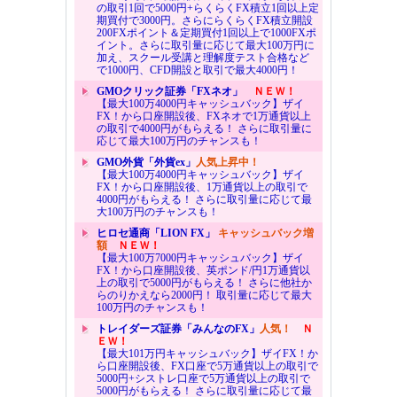
の取引1回で5000円+らくらくFX積立1回以上定
期買付で3000円。さらにらくらくFX積立開設
200FXポイント＆定期買付1回以上で1000FXポ
イント。さらに取引量に応じて最大100万円に
加え、スクール受講と理解度テスト合格など
で1000円、CFD開設と取引で最大4000円！
GMOクリック証券「FXネオ」
ＮＥＷ！
【最大100万4000円キャッシュバック】ザイ
FX！から口座開設後、FXネオで1万通貨以上
の取引で4000円がもらえる！ さらに取引量に
応じて最大100万円のチャンスも！
GMO外貨「外貨ex」
人気上昇中！
【最大100万4000円キャッシュバック】ザイ
FX！から口座開設後、1万通貨以上の取引で
4000円がもらえる！ さらに取引量に応じて最
大100万円のチャンスも！
ヒロセ通商「LION FX」
キャッシュバック増
額
ＮＥＷ！
【最大100万7000円キャッシュバック】ザイ
FX！から口座開設後、英ポンド/円1万通貨以
上の取引で5000円がもらえる！ さらに他社か
らのりかえなら2000円！ 取引量に応じて最大
100万円のチャンスも！
トレイダーズ証券「みんなのFX」
人気！
Ｎ
ＥＷ！
【最大101万円キャッシュバック】ザイFX！か
ら口座開設後、FX口座で5万通貨以上の取引で
5000円+シストレ口座で5万通貨以上の取引で
5000円がもらえる！ さらに取引量に応じて最