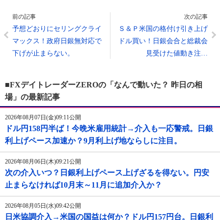
前の記事
次の記事
予想どおりにセリングクライ
Ｓ＆Ｐ米国の格付け引き上げ
マックス！政府日銀無対応で
ドル買い！日銀会合と総裁会
下げが止まらない。
見受けた値動き注…
■FXデイトレーダーZEROの「なんで動いた？ 昨日の相
場」の最新記事
2026年08月07日(金)09:11公開
ドル円158円半ば！今晩米雇用統計→介入も一応警戒。日銀
利上げペース加速か？9月利上げ地ならしに注目。
2026年08月06日(木)09:21公開
次の介入いつ？日銀利上げペース上げざるを得ない。円安
止まらなければ10月末～11月に追加介入か？
2026年08月05日(水)09:42公開
日米協調介入→米国の国益は何か？ドル円157円台。日銀利