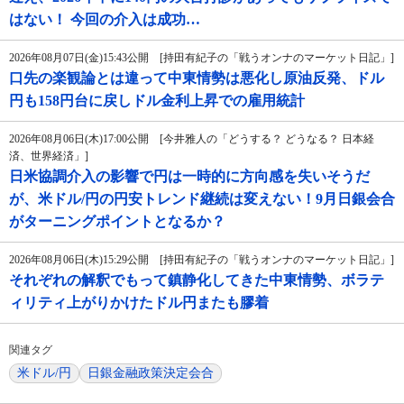
はない！ 今回の介入は成功…
2026年08月07日(金)15:43公開 [持田有紀子の「戦うオンナのマーケット日記」]
口先の楽観論とは違って中東情勢は悪化し原油反発、ドル
円も158円台に戻しドル金利上昇での雇用統計
2026年08月06日(木)17:00公開 [今井雅人の「どうする？ どうなる？ 日本経
済、世界経済」]
日米協調介入の影響で円は一時的に方向感を失いそうだ
が、米ドル/円の円安トレンド継続は変えない！9月日銀会合
がターニングポイントとなるか？
2026年08月06日(木)15:29公開 [持田有紀子の「戦うオンナのマーケット日記」]
それぞれの解釈でもって鎮静化してきた中東情勢、ボラテ
ィリティ上がりかけたドル円またも膠着
関連タグ
米ドル/円
日銀金融政策決定会合