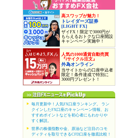
高スワップが魅力！
トレイダーズ証券
[LIGHT FX]
ザイFX！限定で3000円が
もらえるおトクな口座開設
キャンペーン実施中！
人気の1000通貨自動売買
『iサイクル注文』
外為オンライン
当サイトからの口座申込者
限定！条件達成で特別に
3000円プレゼント！
毎月更新中！人気FX口座ランキング。 ラン
クインしたFX口座のキャンペーン情報、お
すすめポイントなどを初心者にもわかりや
すく解説。
世界の株価指数や金、原油など注目のコモ
ディティを取引できるCFD口座を徹底比較！