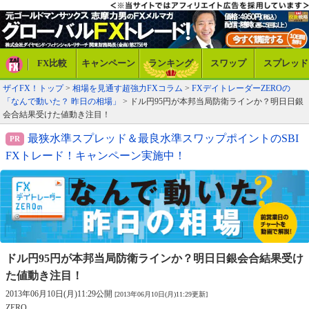
FX比較
キャンペーン
ランキング
スワップ
スプレッド
ザイFX！トップ
>
相場を見通す超強力FXコラム
>
FXデイトレーダーZEROの
「なんで動いた？ 昨日の相場」
> ドル円95円が本邦当局防衛ラインか？明日日銀
会合結果受けた値動き注目！
最狭水準スプレッド＆最良水準スワップポイントのSBI
FXトレード！キャンペーン実施中！
ドル円95円が本邦当局防衛ラインか？
明日日銀会合結果受け
た値動き注目！
2013年06月10日(月)11:29公開
[2013年06月10日(月)11:29更新]
ZERO