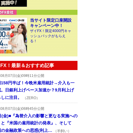
当サイト限定口座開設
キャンペーン中！
ザイFX！限定4000円キャ
ッシュバックがもらえ
る！
FX！最新＆おすすめ記事
年08月07日(金)09時11分公開
円158円半ば！今晩米雇用統計→介入も一
戒。日銀利上げペース加速か？9月利上げ
らしに注目。
（ZERO）
年08月07日(金)06時45分公開
日(金)■『為替介入の影響と更なる実施への
』と『米国の雇用統計の発表』、そして
国の金融政策への思惑(利上…
（羊飼い）