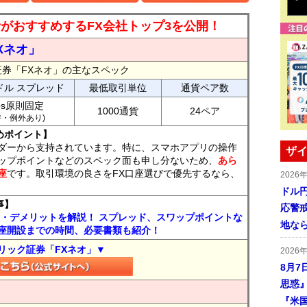
読者がおすすめするFX会社トップ3を公開！
Xネオ」
証券「FXネオ」の主なスペック
ドル スプレッド
最低取引単位
通貨ペア数
ips原則固定
1000通貨
24ペア
7時・例外あり)
めポイント】
ダーから支持されています。特に、スマホアプリの操作
ザイ
ップポイントなどのスペック面も申し分ないため、
あら
座
です。取引環境の良さをFX口座選びで優先するなら、
2026
ドル
事】
応警
ト・デメリットを解説！ スプレッド、スワップポイントな
地な
座開設までの時間、必要書類も紹介！
リック証券「FXネオ」▼
2026
8月7
思惑
『米