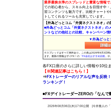
業界最狭水準のスプレッドと豊富な情報で
ての初心者から、スキル向上を目指す中・
習コンテンツも魅力です。比較チャートや
トしてくれるツールも充実しています。
【外為どっとコム「外貨ネクストネオ」の
■外為どっとコム「外貨ネクストネオ」の
ントなどの他社との比較、キャンペーン情
▼外為どっと
※スプレッドはすべて例外あり。この表は2026年8月3日
ます。最新の情報はザイFX！の
「FX会社おすすめ比較」
や
各FX口座のさらに詳しい情報や10
【※関連記事はこちら！】
⇒
FXトレーダーのリアルな声を反映！
ランキング！
■FXデイトレーダーZEROの「なん
2026年08月06日(木)17:00公開 [今井雅