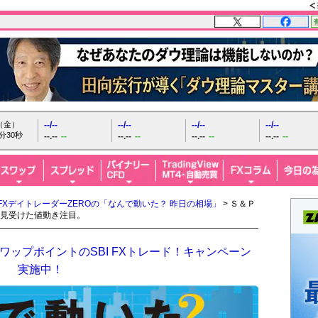
日（金）
--/--
--/--
--/--
--/--
分31秒
--.--
--
--.--
--
--.--
--
--.--
--
FXデイトレーダーZEROの「なんで動いた？ 昨日の相場」
> Ｓ＆Ｐ
見受けた値動き注目。
ップポイントのSBI FXトレード！キャンペーン
実施中！