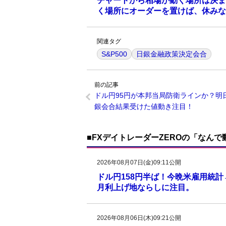
チャートから相場が動く場所は決ま
く場所にオーダーを置けば、休みな
関連タグ
S&P500
日銀金融政策決定会合
前の記事
ドル円95円が本邦当局防衛ラインか？明
銀会合結果受けた値動き注目！
■FXデイトレーダーZEROの「なん
2026年08月07日(金)09:11公開
ドル円158円半ば！今晩米雇用統
月利上げ地ならしに注目。
2026年08月06日(木)09:21公開