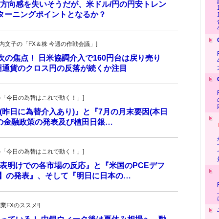
方向感を失いそうだが、米ドル/円の円安トレン
ターニングポイントとなるか？
・叶内文子の「FX＆株 今週の作戦会議」]
が次の焦点！ 日米協調介入で160円台は戻り売り
州通貨のクロス円の反落が続くか注目
羊飼いの「今日の為替はこれで動く！」]
入(昨日に為替介入あり)』と『7月の月末要因(本日
本の金融政策の発表及び植田日銀…
羊飼いの「今日の為替はこれで動く！」]
の発表明けでの各市場の反応』と『米国のPCEデフ
値】の発表』、そして『明日に日本の…
副業FXのススメ!]