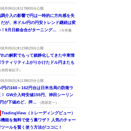
年08月06日(木)17時00分公開
協調介入の影響で円は一時的に方向感を失
うだが、米ドル/円の円安トレンド継続は変
い！9月日銀会合がターニング…
（今井雅
年08月06日(木)15時29分公開
ぞれの解釈でもって鎮静化してきた中東情
ボラティリティ上がりかけたドル円またも
（持田有紀子）
年08月06日(木)13時20分公開
/円の160～162円台は日米当局の防衛ラ
！ GW介入時安値155円、神田シーリン
2円が下値めど、押…
（西原宏一）
TradingView（トレーディングビュー）
料機能を無料で使う裏ワザ？ 人気のチャー
析ツールを賢く使う方法がココに！