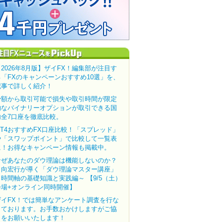
【2026年8月版】ザイFX！編集部が注目す
る「FXのキャンペーンおすすめ10選」を、
記事で詳しく紹介！
少額から取引可能で損失や取引時間が限定
的なバイナリーオプションが取引できる国
内全7口座を徹底比較。
MT4おすすめFX口座比較！「スプレッド」
や「スワップポイント」で比較して一覧表
に！お得なキャンペーン情報も掲載中。
なぜあなたのダウ理論は機能しないのか？
田向宏行が導く「ダウ理論マスター講座」
～時間軸の基礎知識と実践編～ 【9/5（土）
会場+オンライン同時開催】
ザイFX！では簡単なアンケート調査を行な
っております。お手数おかけしますがご協
力をお願いいたします！