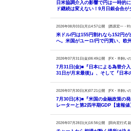
日米協調介入の影響で円は一時的に
ド継続は変えない！9月日銀会合が
2026年08月03日(月)14:57公開 [西原宏一
米ドル/円は155円割れなら152円
へ。米国がユーロ/円で円買い、欧
2026年07月31日(金)06:49公開 [FX・
7月31日(金)■『日本による為替介
31日が月末最後)』、そして『日
2026年07月30日(木)07:21公開 [FX・
7月30日(木)■『米国の金融政策
レーターと第2四半期GDP【速報
2026年07月28日(火)16:56公開 [田向宏行式 