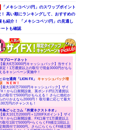
「メキシコペソ/円」のスワップポイント
較！ 高い順にランキングして、おすすめの
座も紹介！ 「メキシコペソ/円」の見通し
ャートも確認
FXブロードネット
【最大6万3000円キャッシュバック】当サイト
限定！1万通貨以上の取引で現金3000円がもら
えるキャンペーン実施中！
ヒロセ通商「LION FX」
キャッシュバック増
額
ＮＥＷ！
【最大100万7000円キャッシュバック】ザイ
FX！から口座開設後、英ポンド/円1万通貨以
上の取引で5000円がもらえる！ さらに他社か
らのりかえなら2000円！ 取引量に応じて最大
100万円のチャンスも！
外為どっとコム「外貨ネクストネオ」
【最大101万2000円＋1200FXポイント】ザイ
FX！から口座開設後、FX口座で1万通貨以上
の取引1回で5000円+らくらくFX積立1回以上
定期買付で3000円。さらにらくらくFX積立開