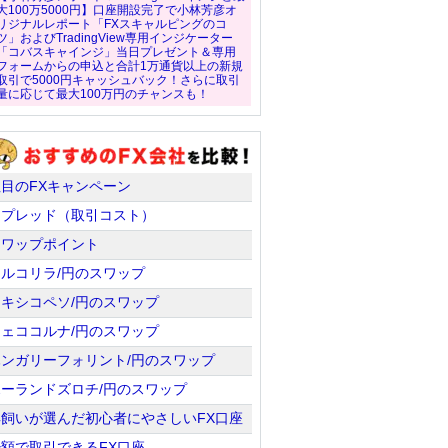
大100万5000円】口座開設完了で小林芳彦オ
リジナルレポート「FXスキャルピングのコ
ツ」およびTradingView専用インジケーター
「コバスキャインジ」当日プレゼント＆専用
フォームからの申込と合計1万通貨以上の新規
取引で5000円キャッシュバック！さらに取引
量に応じて最大100万円のチャンスも！
注目のFXキャンペーン
スプレッド（取引コスト）
スワップポイント
トルコリラ/円のスワップ
メキシコペソ/円のスワップ
チェココルナ/円のスワップ
ハンガリーフォリント/円のスワップ
ポーランドズロチ/円のスワップ
羊飼いが選んだ初心者にやさしいFX口座
少額で取引できるFX口座