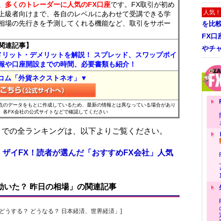
、多くのトレーダーに人気のFX口座
です。FX取引が初め
人気！
上級者向けまで、各自のレベルにあわせて受講できる学
相場の先行きを予測してくれる機能など、取引をサポー
を比
FX口
関連記事】
やチ
メリット・デメリットを解説！ スプレッド、スワップポイ
報や口座開設までの時間、必要書類も紹介！
コム「外貨ネクストネオ」▼
時点のデータをもとに作成しているため、最新の情報とは異なっている場合があり
、各FX会社の公式サイトなどで確認してください
位までの全ランキングは、以下よりご覧ください。
 ザイFX！読者が選んだ「おすすめFX会社」人気
で動いた？ 昨日の相場」の関連記事
人の「どうする？ どうなる？ 日本経済、世界経済」]