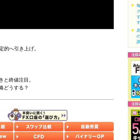
安定的へ引き上げ。
。
きと終値注目。
略どうする？