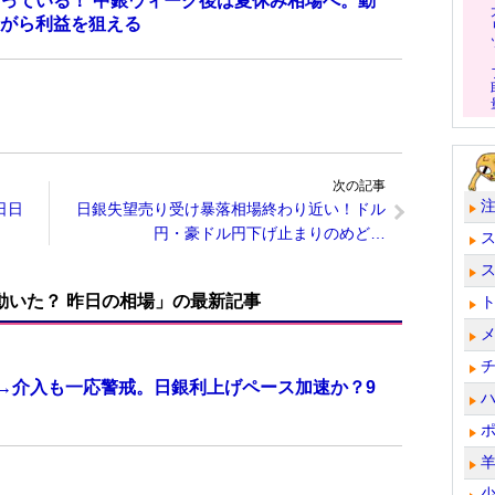
っている！ 中銀ウィーク後は夏休み相場へ。動
がら利益を狙える
次の記事
日日
日銀失望売り受け暴落相場終わり近い！ドル
円・豪ドル円下げ止まりのめど…
で動いた？ 昨日の相場」の最新記事
計→介入も一応警戒。日銀利上げペース加速か？9