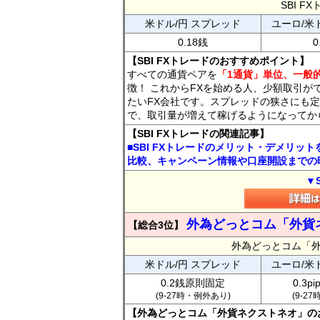
SBI 
米ドル/円 スプレッド
ユーロ/米
0.18銭
0
【SBI FXトレードのおすすめポイント】
すべての通貨ペアを
「1通貨」単位、一般的
徴！ これからFXを始める人、少額取引が
たいFX会社です。スプレッドの狭さにも定
で、取引量が増えて稼げるようになってか
【SBI FXトレードの関連記事】
■SBI FXトレードのメリット・デメリッ
比較、キャンペーン情報や口座開設までの
▼
外為どっとコム「外貨
【総合3位】
外為どっとコム「
米ドル/円 スプレッド
ユーロ/米
0.2銭原則固定
0.3p
(9-27時・例外あり)
(9-2
【外為どっとコム「外貨ネクストネオ」の