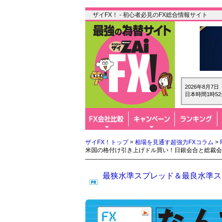
ザイFX！ - 初心者必見のFX総合情報サイト
2026年8月7
日本時間1時52
ザイFX！トップ
>
相場を見通す超強力FXコラム
>
米国の格付け引き上げドル買い！日銀会合と総裁会
最狭水準スプレッド＆最良水準スワ