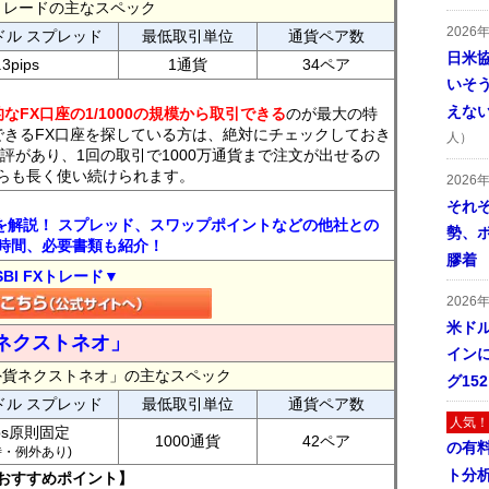
FXトレードの主なスペック
2026
ドル スプレッド
最低取引単位
通貨ペア数
日米
.3pips
1通貨
34ペア
いそ
えな
なFX口座の1/1000の規模から取引できる
のが最大の特
できるFX口座を探している方は、絶対にチェックしておき
人）
評があり、1回の取引で1000万通貨まで注文が出せるの
らも長く使い続けられます。
2026
それ
トを解説！ スプレッド、スワップポイントなどの他社との
勢、
時間、必要書類も紹介！
膠着
SBI FXトレード▼
2026
米ドル
ネクストネオ」
インに
外貨ネクストネオ」の主なスペック
グ15
ドル スプレッド
最低取引単位
通貨ペア数
人気！
ips原則固定
1000通貨
42ペア
の有
7時・例外あり)
ト分
おすすめポイント】