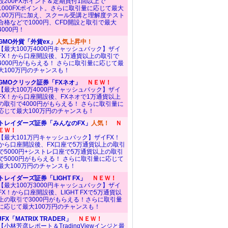
設200FXポイント＆定期買付1回以上で
1000FXポイント。さらに取引量に応じて最大
100万円に加え、スクール受講と理解度テスト
合格などで1000円、CFD開設と取引で最大
4000円！
GMO外貨「外貨ex」
人気上昇中！
【最大100万4000円キャッシュバック】ザイ
FX！から口座開設後、1万通貨以上の取引で
4000円がもらえる！ さらに取引量に応じて最
大100万円のチャンスも！
GMOクリック証券「FXネオ」
ＮＥＷ！
【最大100万4000円キャッシュバック】ザイ
FX！から口座開設後、FXネオで1万通貨以上
の取引で4000円がもらえる！ さらに取引量に
応じて最大100万円のチャンスも！
トレイダーズ証券「みんなのFX」
人気！
Ｎ
ＥＷ！
【最大101万円キャッシュバック】ザイFX！
から口座開設後、FX口座で5万通貨以上の取引
で5000円+シストレ口座で5万通貨以上の取引
で5000円がもらえる！ さらに取引量に応じて
最大100万円のチャンスも！
トレイダーズ証券「LIGHT FX」
ＮＥＷ！
【最大100万3000円キャッシュバック】ザイ
FX！から口座開設後、LIGHT FXで5万通貨以
上の取引で3000円がもらえる！さらに取引量
に応じて最大100万円のチャンスも！
JFX「MATRIX TRADER」
ＮＥＷ！
【小林芳彦レポート＆TradingViewインジと最