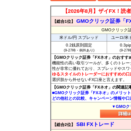
【2026年8月】ザイFX！
GMOクリック証券「F
【総合1位】
GMOクリック
米ドル/円 スプレッド
ユーロ/米
0.2銭原則固定
0.3p
(9-27時・例外あり)
(9-2
【GMOクリック証券「FXネオ」のおすす
機能性の高い取引ツールが、多くのトレー
性が非常に優れており、スプレッドやスワ
ゆるスタイルのトレーダーにおすすめの口
選択肢から外せないFX口座と言えます。
【GMOクリック証券「FXネオ」の関連記
■GMOクリック証券「FXネオ」のメリッ
どの他社との比較、キャンペーン情報や口
▼GMOク
SBI FXトレード
【総合2位】