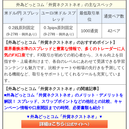
外為どっとコム「外貨ネクストネオ」の主なスペック
米ドル/円 スプレッ
ユーロ/米ドル スプ
最低取引単
通貨ペア数
ド
レッド
位
0.2銭原則固定
0.3pips原則固定
1000通貨
42ペア
(9-27時・例外あり)
(9-27時・例外あり)
【外為どっとコム「外貨ネクストネオ」のおすすめポイント】
業界最狭水準のスプレッドと豊富な情報で、多くのトレーダーに人
気のFX口座
です。FX取引が初めての初心者から、スキル向上を目
指す中・上級者向けまで、各自のレベルにあわせて受講できる学習
コンテンツも魅力です。比較チャートや相場の先行きを予測してく
れる機能など、取引をサポートしてくれるツールも充実していま
す。
【外為どっとコム「外貨ネクストネオ」の関連記事】
■外為どっとコム「外貨ネクストネオ」のメリット・デメリットを
解説！ スプレッド、スワップポイントなどの他社との比較、キャ
ンペーン情報や口座開設までの時間、必要書類も紹介！
▼外為どっとコム「外貨ネクストネオ」▼