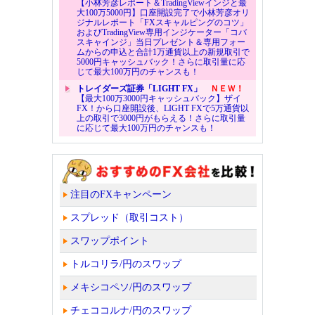
【小林芳彦レポート＆TradingViewインジと最
大100万5000円】口座開設完了で小林芳彦オリ
ジナルレポート「FXスキャルピングのコツ」
およびTradingView専用インジケーター「コバ
スキャインジ」当日プレゼント＆専用フォー
ムからの申込と合計1万通貨以上の新規取引で
5000円キャッシュバック！さらに取引量に応
じて最大100万円のチャンスも！
トレイダーズ証券「LIGHT FX」
ＮＥＷ！
【最大100万3000円キャッシュバック】ザイ
FX！から口座開設後、LIGHT FXで5万通貨以
上の取引で3000円がもらえる！さらに取引量
に応じて最大100万円のチャンスも！
注目のFXキャンペーン
スプレッド（取引コスト）
スワップポイント
トルコリラ/円のスワップ
メキシコペソ/円のスワップ
チェココルナ/円のスワップ