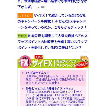
目。米雇用統計→弱い結果でも米金利なかなか
下がらず。
（ZERO）
ザイFX！で紹介している全FX会社
おすすめ！
のキャンペーンを掲載！ 今どんなFXキャンペ
ーンをやっているのか、こちらからチェック！
約40口座を調査して人気12通貨ペアのス
注目！
ワップポイントの比較表を作成！高いスワップ
ポイントを提供しているFX口座はどこだ？
FXブロードネット
【最大6万3000円キャッシュバック】当サイト
限定！1万通貨以上の取引で現金3000円がもら
えるキャンペーン実施中！
外為どっとコム「外貨ネクストネオ」
【最大101万2000円＋1200FXポイント】ザイ
FX！から口座開設後、FX口座で1万通貨以上
の取引1回で5000円+らくらくFX積立1回以上定
期買付で3000円。さらにらくらくFX積立開設
200FXポイント＆定期買付1回以上で1000FXポ