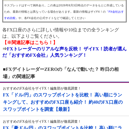
※スプレッドはすべて例外あり。この表は2026年8月3日時点のデータをもとに作成している
ため、最新の情報とは異なっている場合があります。最新の情報はザイFX！の
「FX会社おす
すめ比較」
や、各FX会社の公式サイトなどで確認してください
各FX口座のさらに詳しい情報や10位までの全ランキング
は、以下よりご覧ください。
【※関連記事はこちら！】
⇒
FXトレーダーのリアルな声を反映！ ザイFX！読者が選ん
だ「おすすめFX会社」人気ランキング！
■FXデイトレーダーZEROの「なんで動いた？ 昨日の相
場」の関連記事
おすすめのFX会社をザイFX！編集部が徹底調査！
FX「ドル/円」のスワップポイントを比較！ 高い順にラン
キングして、おすすめのFX口座も紹介！ 約40のFX口座の
スワップポイントを調査【最新】
おすすめのFX会社をザイFX！編集部が徹底調査！
FX「豪ドル/円」のスワップポイントを比較！ 高い順にラ