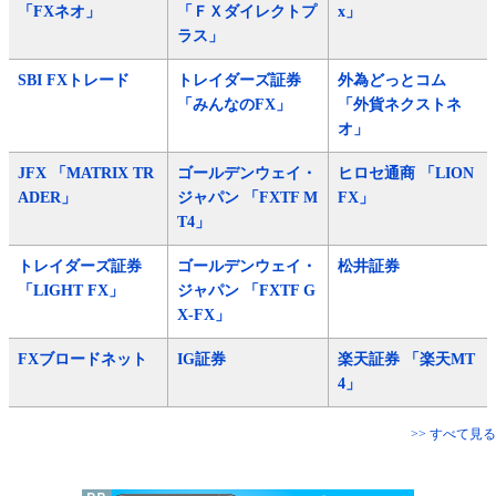
「FXネオ」
「ＦＸダイレクトプ
x」
ラス」
SBI FXトレード
トレイダーズ証券
外為どっとコム
「みんなのFX」
「外貨ネクストネ
オ」
JFX 「MATRIX TR
ゴールデンウェイ・
ヒロセ通商 「LION
ADER」
ジャパン 「FXTF M
FX」
T4」
トレイダーズ証券
ゴールデンウェイ・
松井証券
「LIGHT FX」
ジャパン 「FXTF G
X-FX」
FXブロードネット
IG証券
楽天証券 「楽天MT
4」
>> すべて見る