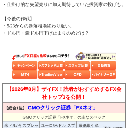
・仕掛け的な失望売りに加え期待していた投資家の投げも。
【今後の作戦】
・5/23からの暴落相場終わり近い。
・ドル円・豪ドル円下げ止まりのめどは？
【2026年8月】ザイFX！読者がおすすめするFX会
社トップ3を公開！
GMOクリック証券「FXネオ」
【総合1位】
GMOクリック証券「FXネオ」の主なスペック
米ドル/円 スプレッ
ユーロ/米ドル スプ
最低取引単