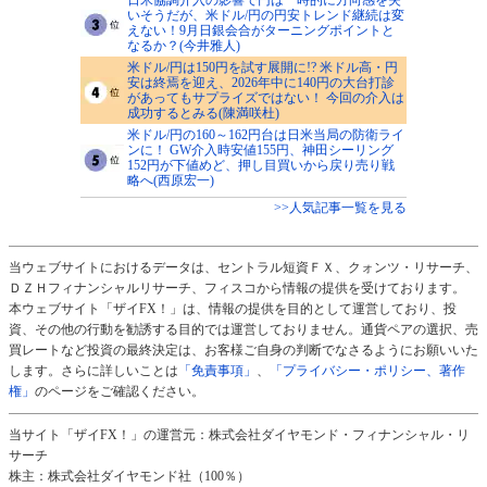
いそうだが、米ドル/円の円安トレンド継続は変
えない！9月日銀会合がターニングポイントと
なるか？(今井雅人)
米ドル/円は150円を試す展開に!? 米ドル高・円
安は終焉を迎え、2026年中に140円の大台打診
があってもサプライズではない！ 今回の介入は
成功するとみる(陳満咲杜)
米ドル/円の160～162円台は日米当局の防衛ライ
ンに！ GW介入時安値155円、神田シーリング
152円が下値めど、押し目買いから戻り売り戦
略へ(西原宏一)
>>人気記事一覧を見る
当ウェブサイトにおけるデータは、セントラル短資ＦＸ、クォンツ・リサーチ、
ＤＺＨフィナンシャルリサーチ、フィスコから情報の提供を受けております。
本ウェブサイト「ザイFX！」は、情報の提供を目的として運営しており、投
資、その他の行動を勧誘する目的では運営しておりません。通貨ペアの選択、売
買レートなど投資の最終決定は、お客様ご自身の判断でなさるようにお願いいた
します。さらに詳しいことは
「免責事項」
、
「プライバシー・ポリシー、著作
権」
のページをご確認ください。
当サイト「ザイFX！」の運営元：株式会社ダイヤモンド・フィナンシャル・リ
サーチ
株主：株式会社ダイヤモンド社（100％）