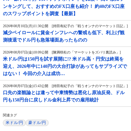
ンキングして、おすすめのFX口座も紹介！ 約40のFX口座
のスワップポイントを調査【最新】
2026年08月10日(月)11:30公開 [持田有紀子の「戦うオンナのマーケット日記」]
減少ペイロールに賃金インフレへの警戒も低下、利上げ観
測後退でドル円も急落場面あったものの
2026年08月07日(金)18:09公開 [陳満咲杜の「マーケットをズバリ裏読み」]
米ドル/円は150円を試す展開に!? 米ドル高・円安は終焉を
迎え、2026年中に140円の大台打診があってもサプライズで
はない！ 今回の介入は成功…
2026年08月07日(金)15:43公開 [持田有紀子の「戦うオンナのマーケット日記」]
口先の楽観論とは違って中東情勢は悪化し原油反発、ドル
円も158円台に戻しドル金利上昇での雇用統計
関連タグ
米ドル/円
豪ドル/円