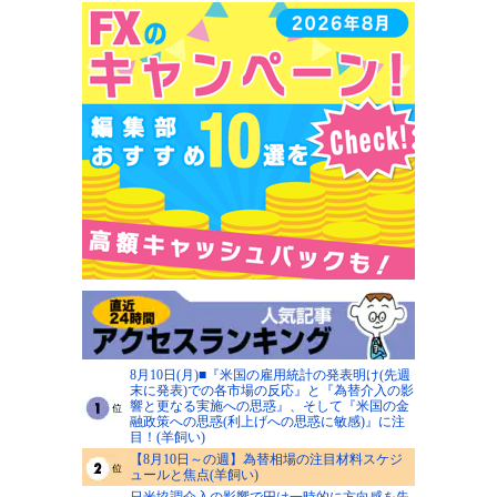
8月10日(月)■『米国の雇用統計の発表明け(先週
末に発表)での各市場の反応』と『為替介入の影
響と更なる実施への思惑』、そして『米国の金
融政策への思惑(利上げへの思惑に敏感)』に注
目！(羊飼い)
【8月10日～の週】為替相場の注目材料スケジ
ュールと焦点(羊飼い)
日米協調介入の影響で円は一時的に方向感を失