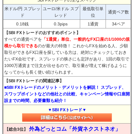
SBI FXトレードの主なスペック
米ドル/円 スプレッ
ユーロ/米ドル スプ
最低取引単
通貨ペア数
ド
レッド
位
0.18銭
0.3pips
1通貨
34ペア
【SBI FXトレードのおすすめポイント】
すべての通貨ペアを
「1通貨」単位、一般的なFX口座の1/1000の規
模から取引できる
のが最大の特徴！ これからFXを始める人、少額
取引ができるFX口座を探している方は、絶対にチェックしておき
たいFX会社です。スプレッドの狭さにも定評があり、1回の取引で
1000万通貨まで注文が出せるので、取引量が増えて稼げるように
なってからも長く使い続けられます。
【SBI FXトレードの関連記事】
■SBI FXトレードのメリット・デメリットを解説！ スプレッド、
スワップポイントなどの他社との比較、キャンペーン情報や口座開
設までの時間、必要書類も紹介！
▼SBI FXトレード▼
外為どっとコム「外貨ネクストネオ」
【総合3位】