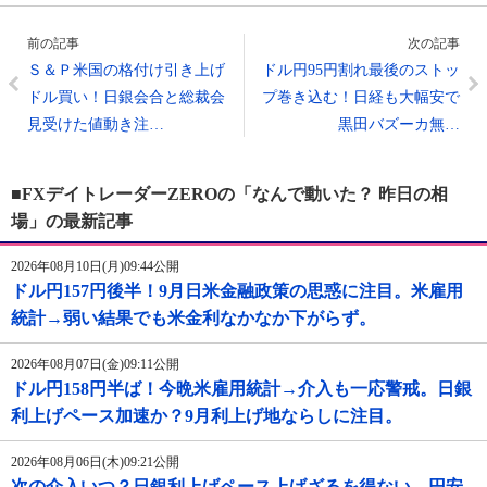
前の記事
次の記事
Ｓ＆Ｐ米国の格付け引き上げ
ドル円95円割れ最後のストッ
ドル買い！日銀会合と総裁会
プ巻き込む！日経も大幅安で
見受けた値動き注…
黒田バズーカ無…
■FXデイトレーダーZEROの「なんで動いた？ 昨日の相
場」の最新記事
2026年08月10日(月)09:44公開
ドル円157円後半！9月日米金融政策の思惑に注目。米雇用
統計→弱い結果でも米金利なかなか下がらず。
2026年08月07日(金)09:11公開
ドル円158円半ば！今晩米雇用統計→介入も一応警戒。日銀
利上げペース加速か？9月利上げ地ならしに注目。
2026年08月06日(木)09:21公開
次の介入いつ？日銀利上げペース上げざるを得ない。円安