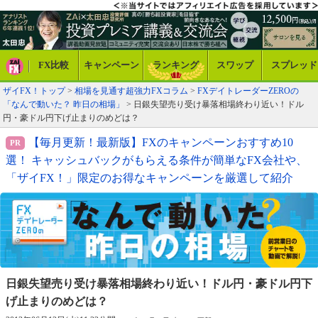
FX比較
キャンペーン
ランキング
スワップ
スプレッド
ザイFX！トップ
>
相場を見通す超強力FXコラム
>
FXデイトレーダーZEROの
「なんで動いた？ 昨日の相場」
> 日銀失望売り受け暴落相場終わり近い！ドル
円・豪ドル円下げ止まりのめどは？
【毎月更新！最新版】FXのキャンペーンおすすめ10
選！ キャッシュバックがもらえる条件が簡単なFX会社や、
「ザイFX！」限定のお得なキャンペーンを厳選して紹介
日銀失望売り受け暴落相場終わり近い！
ドル円・豪ドル円下
げ止まりのめどは？