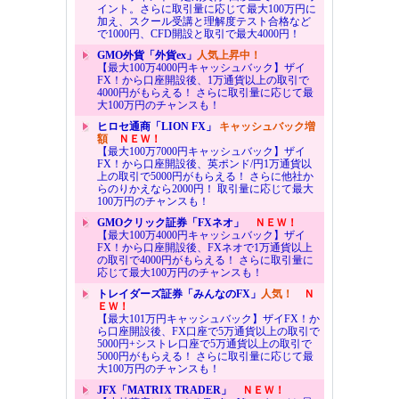
イント。さらに取引量に応じて最大100万円に
加え、スクール受講と理解度テスト合格など
で1000円、CFD開設と取引で最大4000円！
GMO外貨「外貨ex」
人気上昇中！
【最大100万4000円キャッシュバック】ザイ
FX！から口座開設後、1万通貨以上の取引で
4000円がもらえる！ さらに取引量に応じて最
大100万円のチャンスも！
ヒロセ通商「LION FX」
キャッシュバック増
額
ＮＥＷ！
【最大100万7000円キャッシュバック】ザイ
FX！から口座開設後、英ポンド/円1万通貨以
上の取引で5000円がもらえる！ さらに他社か
らのりかえなら2000円！ 取引量に応じて最大
100万円のチャンスも！
GMOクリック証券「FXネオ」
ＮＥＷ！
【最大100万4000円キャッシュバック】ザイ
FX！から口座開設後、FXネオで1万通貨以上
の取引で4000円がもらえる！ さらに取引量に
応じて最大100万円のチャンスも！
トレイダーズ証券「みんなのFX」
人気！
Ｎ
ＥＷ！
【最大101万円キャッシュバック】ザイFX！か
ら口座開設後、FX口座で5万通貨以上の取引で
5000円+シストレ口座で5万通貨以上の取引で
5000円がもらえる！ さらに取引量に応じて最
大100万円のチャンスも！
JFX「MATRIX TRADER」
ＮＥＷ！