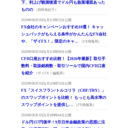
下、利上げ観測後退でドル円も急落場面あった
ものの
（持田有紀子）
2026年08月10日(月)11時25分公開
FX会社のキャンペーンおすすめ10選！ キャッ
シュバックがもらえる条件がかんたんなFX会社
や、「ザイFX！」限定のキャ…
（FX情報局）
2026年08月10日(月)11時00分公開
CFD口座おすすめ比較！【2026年最新】取引手
数料・取扱銘柄数・取引ツールで国内CFD口座
を紹介
（ザイFX！編集部）
2026年08月10日(月)10時55分公開
FX「スイスフラン/トルコリラ（CHF/TRY）」
のスワップポイントを比較！ もっとも高水準の
スワップポイントを提供し…
（FX情報局）
2026年08月10日(月)09時44分公開
ドル円157円後半！9月日米金融政策の思惑に注