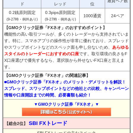
通貨ペア数
ド
レッド
位
0.2銭原則固定
0.3pips原則固定
1000通貨
24ペア
(9-27時・例外あり)
(9-27時・例外あり)
【GMOクリック証券「FXネオ」のおすすめポイント】
機能性の高い取引ツールが、多くのトレーダーから支持されていま
す。特に、スマホアプリの操作性が非常に優れており、スプレッド
やスワップポイントなどのスペック面も申し分ないため、
あらゆる
スタイルのトレーダーにおすすめの口座
です。取引環境の良さをF
X口座選びで優先するなら、選択肢から外せないFX口座と言えま
す。
【GMOクリック証券「FXネオ」の関連記事】
■GMOクリック証券「FXネオ」のメリット・デメリットを解説！
スプレッド、スワップポイントなどの他社との比較、キャンペーン
情報や口座開設までの時間、必要書類も紹介！
▼GMOクリック証券「FXネオ」▼
SBI FXトレード
【総合2位】