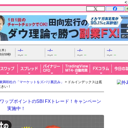
日（木）
--/--
--/--
--/--
--/--
4分0秒
--.--
--
--.--
--
--.--
--
--.--
--
陳満咲杜の「マーケットをズバリ裏読み」
> ドルインデックスは底
大きい！
ップポイントのSBI FXトレード！キャンペーン
実施中！