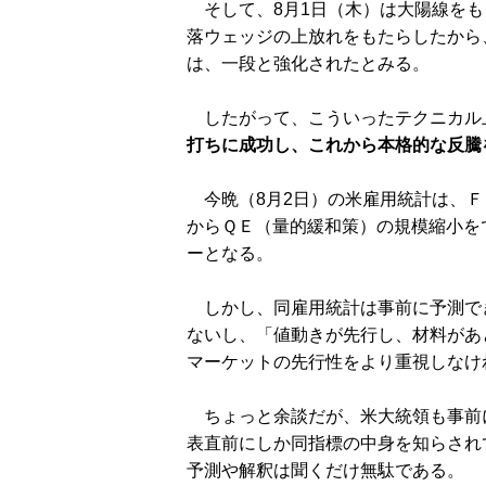
そして、8月1日（木）は大陽線をも
落ウェッジの上放れをもたらしたから
は、一段と強化されたとみる。
したがって、こういったテクニカル
打ちに成功し、これから本格的な反騰
今晩（8月2日）の米雇用統計は、Ｆ
からＱＥ（量的緩和策）の規模縮小を
ーとなる。
しかし、同雇用統計は事前に予測で
ないし、「値動きが先行し、材料があ
マーケットの先行性をより重視しなけ
ちょっと余談だが、米大統領も事前
表直前にしか同指標の中身を知らされ
予測や解釈は聞くだけ無駄である。