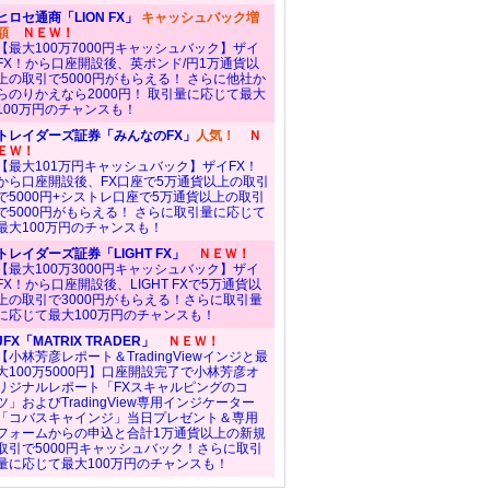
ヒロセ通商「LION FX」
キャッシュバック増
額
ＮＥＷ！
【最大100万7000円キャッシュバック】ザイ
FX！から口座開設後、英ポンド/円1万通貨以
上の取引で5000円がもらえる！ さらに他社か
らのりかえなら2000円！ 取引量に応じて最大
100万円のチャンスも！
トレイダーズ証券「みんなのFX」
人気！
Ｎ
ＥＷ！
【最大101万円キャッシュバック】ザイFX！
から口座開設後、FX口座で5万通貨以上の取引
で5000円+シストレ口座で5万通貨以上の取引
で5000円がもらえる！ さらに取引量に応じて
最大100万円のチャンスも！
トレイダーズ証券「LIGHT FX」
ＮＥＷ！
【最大100万3000円キャッシュバック】ザイ
FX！から口座開設後、LIGHT FXで5万通貨以
上の取引で3000円がもらえる！さらに取引量
に応じて最大100万円のチャンスも！
JFX「MATRIX TRADER」
ＮＥＷ！
【小林芳彦レポート＆TradingViewインジと最
大100万5000円】口座開設完了で小林芳彦オ
リジナルレポート「FXスキャルピングのコ
ツ」およびTradingView専用インジケーター
「コバスキャインジ」当日プレゼント＆専用
フォームからの申込と合計1万通貨以上の新規
取引で5000円キャッシュバック！さらに取引
量に応じて最大100万円のチャンスも！