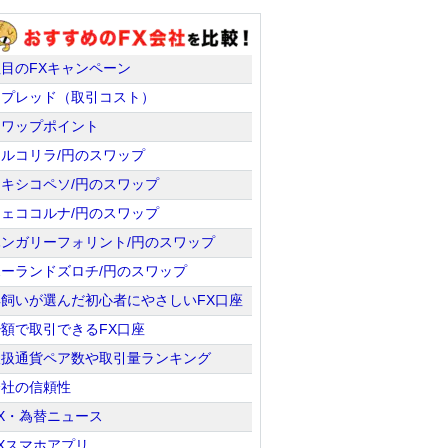
注目のFXキャンペーン
スプレッド（取引コスト）
スワップポイント
トルコリラ/円のスワップ
メキシコペソ/円のスワップ
チェココルナ/円のスワップ
ハンガリーフォリント/円のスワップ
ポーランドズロチ/円のスワップ
羊飼いが選んだ初心者にやさしいFX口座
少額で取引できるFX口座
取扱通貨ペア数や取引量ランキング
会社の信頼性
X・為替ニュース
Xスマホアプリ