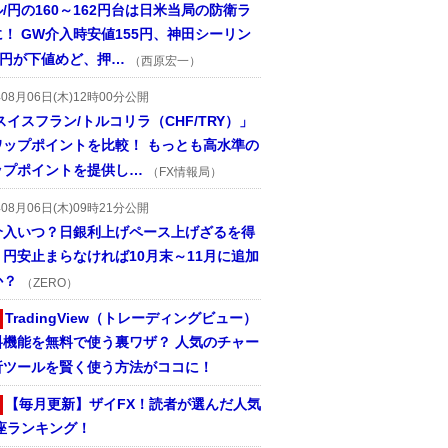
/円の160～162円台は日米当局の防衛ラ
！ GW介入時安値155円、神田シーリン
2円が下値めど、押…
（西原宏一）
年08月06日(木)12時00分公開
スイスフラン/トルコリラ（CHF/TRY）」
ワップポイントを比較！ もっとも高水準の
ップポイントを提供し…
（FX情報局）
年08月06日(木)09時21分公開
介入いつ？日銀利上げペース上げざるを得
円安止まらなければ10月末～11月に追加
か？
（ZERO）
TradingView（トレーディングビュー）
料機能を無料で使う裏ワザ？ 人気のチャー
析ツールを賢く使う方法がココに！
【毎月更新】ザイFX！読者が選んだ人気
座ランキング！