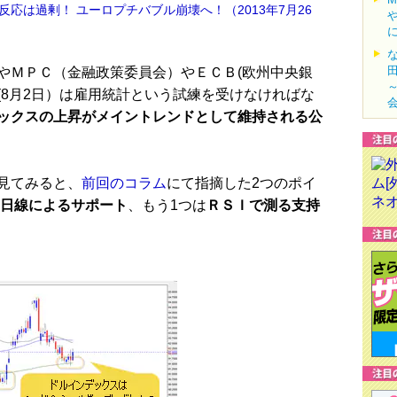
応は過剰！ ユーロプチバブル崩壊へ！（2013年7月26
ＭＰＣ（金融政策委員会）やＥＣＢ(欧州中央銀
(8月2日）は雇用統計という試練を受けなければな
ックスの上昇がメイントレンドとして維持される公
見てみると、
前回のコラム
にて指摘した2つのポイ
00日線によるサポート
、もう1つは
ＲＳＩで測る支持