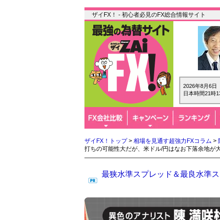
ザイFX！ - 初心者必見のFX総合情報サイト
2026年8月6
日本時間21時1
ザイFX！トップ
>
相場を見通す超強力FXコラム
>
打ちの可能性大だが、米ドル/円はなお下落余地が
最狭水準スプレッド＆最良水準スワ