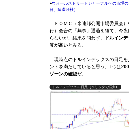
●
ウォールストリートジャーナルへの市場の反
日、陳満咲杜）
ＦＯＭＣ（米連邦公開市場委員会）や
行）会合の「無事」通過を経て、今夜
らないが、結果を問わず、
ドルインデ
算が高い
とみる。
現時点のドルインデックスの日足を
ントを満たしていると思う。1つは
2
ゾーンの確認
だ。
ドルインデックス 日足（クリックで拡大）