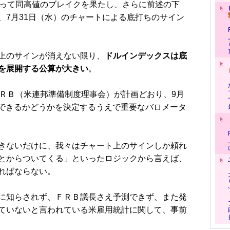
って同高値のブレイクを果たし、さらに前述の下
、7月31日（水）のチャートによる底打ちのサイン
上のサインが消えない限り、
ドルインデックスは底
を展開する公算が大きい
。
ＲＢ（米連邦準備制度理事会）が計画どおり、9月
できるかどうかを決定するうえで重要なバロメータ
きないだけに、我々はチャート上のサインしか頼れ
とからついてくる」といったロジックから言えば、
ればならない。
に知らされず、ＦＲＢ議長さえ予測できず、また発
ていないと言われている米雇用統計に関して、事前