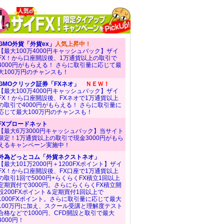
GMO外貨「外貨ex」
人気上昇中！
【最大100万4000円キャッシュバック】ザイ
FX！から口座開設後、1万通貨以上の取引で
4000円がもらえる！ さらに取引量に応じて最
大100万円のチャンスも！
GMOクリック証券「FXネオ」
ＮＥＷ！
【最大100万4000円キャッシュバック】ザイ
FX！から口座開設後、FXネオで1万通貨以上
の取引で4000円がもらえる！ さらに取引量に
応じて最大100万円のチャンスも！
FXブロードネット
【最大6万3000円キャッシュバック】当サイト
限定！1万通貨以上の取引で現金3000円がもら
えるキャンペーン実施中！
外為どっとコム「外貨ネクストネオ」
【最大101万2000円＋1200FXポイント】ザイ
FX！から口座開設後、FX口座で1万通貨以上
の取引1回で5000円+らくらくFX積立1回以上
定期買付で3000円。さらにらくらくFX積立開
設200FXポイント＆定期買付1回以上で
1000FXポイント。さらに取引量に応じて最大
100万円に加え、スクール受講と理解度テスト
合格などで1000円、CFD開設と取引で最大
4000円！