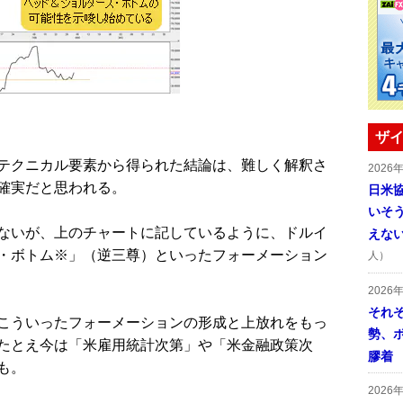
ザイ
テクニカル要素から得られた結論は、難しく解釈さ
2026
確実だと思われる。
日米
いそ
ないが、上のチャートに記しているように、ドルイ
えな
・ボトム※」（逆三尊）といったフォーメーション
人）
2026
それ
こういったフォーメーションの形成と上放れをもっ
勢、
たとえ今は「米雇用統計次第」や「米金融政策次
膠着
も。
2026