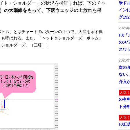
イト・ショルダー」の状況を検証すれば、下のチャ
米ドル
インに
木）の大陽線をもって、下落ウェッジの上放れ
を果
グ15
2026
ボトム」とはチャートのパターンの１つで、大底を示す典
FX「
とも呼ばれる。また、「ヘッド＆ショルダーズ・ボトム」
のス
＆ショルダーズ」（三尊））
スワ
2026
次の
ない。
介入
人気！
の有
ト分
人気！
FX口