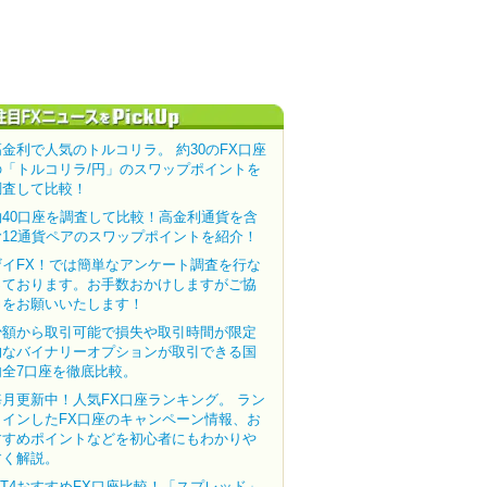
高金利で人気のトルコリラ。 約30のFX口座
の「トルコリラ/円」のスワップポイントを
調査して比較！
約40口座を調査して比較！高金利通貨を含
む12通貨ペアのスワップポイントを紹介！
ザイFX！では簡単なアンケート調査を行な
っております。お手数おかけしますがご協
力をお願いいたします！
少額から取引可能で損失や取引時間が限定
的なバイナリーオプションが取引できる国
内全7口座を徹底比較。
毎月更新中！人気FX口座ランキング。 ラン
クインしたFX口座のキャンペーン情報、お
すすめポイントなどを初心者にもわかりや
すく解説。
MT4おすすめFX口座比較！「スプレッド」