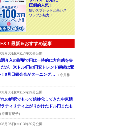
ザイFX！読者に
圧倒的人気！
狭いスプレッドと高いス
ワップが魅力！
FX！最新＆おすすめ記事
年08月06日(木)17時00分公開
協調介入の影響で円は一時的に方向感を失
うだが、米ドル/円の円安トレンド継続は変
い！9月日銀会合がターニング…
（今井雅
年08月06日(木)15時29分公開
ぞれの解釈でもって鎮静化してきた中東情
ボラティリティ上がりかけたドル円またも
（持田有紀子）
年08月06日(木)13時20分公開