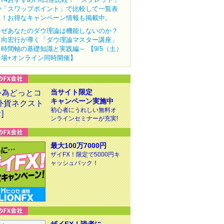
や「スワップポイント」で比較して一覧表
に！お得なキャンペーン情報も掲載中。
なぜあなたのダウ理論は機能しないのか？
田向宏行が導く「ダウ理論マスター講座」
～時間軸の基礎知識と実践編～ 【9/5（土）
会場+オンライン同時開催】
当サイト限定
キャンペーン実施中
初心者にうれしい無料オ
ンラインセミナーが充実!
最大100万7000円
ザイFX！限定で5000円キ
ャッシュバック！