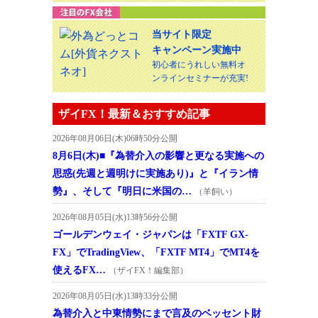
当サイト限定
キャンペーン実施中
初心者にうれしい無料オ
ンラインセミナーが充実!
ザイFX！最新＆おすすめ記事
2026年08月06日(木)06時50分公開
8月6日(木)■『為替介入の影響と更なる実施への
思惑(先週と週明けに実施あり)』と『イラン情
勢』、そして『明日に米国の…
（羊飼い）
2026年08月05日(水)13時56分公開
ゴールデンウェイ・ジャパンは「FXTF GX-
FX」でTradingView、「FXTF MT4」でMT4を
使えるFX…
（ザイFX！編集部）
2026年08月05日(水)13時33分公開
為替介入と中東情勢にまで言及のベッセント財