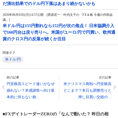
だ演出効果でのドル円下落はあまり続かないかも
2026年08月03日(月)14:57公開 [西原宏一・叶内文子の「FX＆株 今週の作戦会
議」]
米ドル/円は155円割れなら152円が次の焦点！ 日米協調介入
で160円台は戻り売りへ。米国がユーロ/円で円買い、欧州通
貨のクロス円の反落が続くか注目
関連タグ
米ドル/円
前の記事
次の記事
円安株高スピード速いがなぜ
米クリスマス商戦へ円安株高
崩れない？米感謝祭へ向け基
どこまで？本日も調整売りと
本的に何もない相…
押し目買い交錯の…
■FXデイトレーダーZEROの「なんで動いた？ 昨日の相