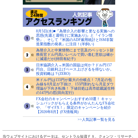
8月5日(水)■『為替介入の影響と更なる実施への
思惑(先週と週明けに実施あり)』と『イラン情
勢』、そして『米国のADP雇用統計とISM非製
造業指数の発表』に注目！(羊飼い)
為替介入と中東情勢にまで言及のベッセント財
務長官ドル円高いレベルで買い進む意欲は確か
に減退だが(持田有紀子)
日米協調介入→米国の国益は何か？ドル円157
円台。日銀利上げペース上げざるを得ないか。
投資戦略は？(ZERO)
米ドル/円は155円が最大の分岐点！ 7月足の包
み線を8月足が下抜け、155円割れなら月足ダウ
理論が下向き転換！ 下値目処は高市総裁誕生時
の147円の窓(田向宏行)
FX会社のキャンペーンおすすめ10選！ キャッ
シュバックがもらえる条件がかんたんなFX会社
や、「ザイFX！」限定のキャンペーンを紹介
【2026年8月】(FX情報局)
>>人気記事一覧を見る
当ウェブサイトにおけるデータは、セントラル短資ＦＸ、クォンツ・リサーチ、