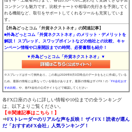
指す中・上級者向けまで、各自のレベルにあわせて受講できる学習
コンテンツも魅力です。比較チャートや相場の先行きを予測してく
れる機能など、取引をサポートしてくれるツールも充実していま
す。
【外為どっとコム「外貨ネクストネオ」の関連記事】
■外為どっとコム「外貨ネクストネオ」のメリット・デメリットを
解説！ スプレッド、スワップポイントなどの他社との比較、キャ
ンペーン情報や口座開設までの時間、必要書類も紹介！
▼外為どっとコム「外貨ネクストネオ」▼
※スプレッドはすべて例外あり。この表は2026年8月3日時点のデータをもとに作成している
ため、最新の情報とは異なっている場合があります。最新の情報はザイFX！の
「FX会社おす
すめ比較」
や、各FX会社の公式サイトなどで確認してください
各FX口座のさらに詳しい情報や10位までの全ランキング
は、以下よりご覧ください。
【※関連記事はこちら！】
⇒
FXトレーダーのリアルな声を反映！ ザイFX！読者が選ん
だ「おすすめFX会社」人気ランキング！