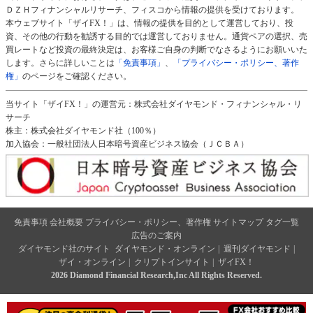
ＤＺＨフィナンシャルリサーチ、フィスコから情報の提供を受けております。
本ウェブサイト「ザイFX！」は、情報の提供を目的として運営しており、投
資、その他の行動を勧誘する目的では運営しておりません。通貨ペアの選択、売
買レートなど投資の最終決定は、お客様ご自身の判断でなさるようにお願いいた
します。さらに詳しいことは
「免責事項」
、
「プライバシー・ポリシー、著作
権」
のページをご確認ください。
当サイト「ザイFX！」の運営元：株式会社ダイヤモンド・フィナンシャル・リ
サーチ
株主：株式会社ダイヤモンド社（100％）
加入協会：一般社団法人日本暗号資産ビジネス協会（ＪＣＢＡ）
免責事項
会社概要
プライバシー・ポリシー、著作権
サイトマップ
タグ一覧
広告のご案内
ダイヤモンド社のサイト
ダイヤモンド・オンライン
|
週刊ダイヤモンド
|
ザイ・オンライン
|
クリプトインサイト
|
ザイFX！
2026 Diamond Financial Research,Inc All Rights Reserved.