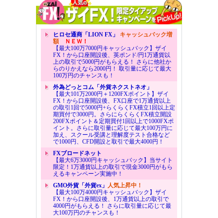
ヒロセ通商「LION FX」
キャッシュバック増
額
ＮＥＷ！
【最大100万7000円キャッシュバック】ザイ
FX！から口座開設後、英ポンド/円1万通貨以
上の取引で5000円がもらえる！ さらに他社か
らのりかえなら2000円！ 取引量に応じて最大
100万円のチャンスも！
外為どっとコム「外貨ネクストネオ」
【最大101万2000円＋1200FXポイント】ザイ
FX！から口座開設後、FX口座で1万通貨以上
の取引1回で5000円+らくらくFX積立1回以上定
期買付で3000円。さらにらくらくFX積立開設
200FXポイント＆定期買付1回以上で1000FXポ
イント。さらに取引量に応じて最大100万円に
加え、スクール受講と理解度テスト合格など
で1000円、CFD開設と取引で最大4000円！
FXブロードネット
【最大6万3000円キャッシュバック】当サイト
限定！1万通貨以上の取引で現金3000円がもら
えるキャンペーン実施中！
GMO外貨「外貨ex」
人気上昇中！
【最大100万4000円キャッシュバック】ザイ
FX！から口座開設後、1万通貨以上の取引で
4000円がもらえる！ さらに取引量に応じて最
大100万円のチャンスも！