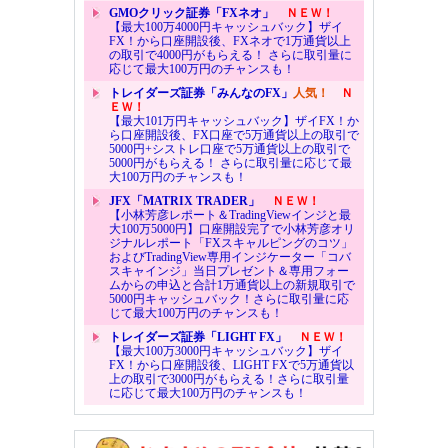
GMOクリック証券「FXネオ」
ＮＥＷ！
【最大100万4000円キャッシュバック】ザイ
FX！から口座開設後、FXネオで1万通貨以上
の取引で4000円がもらえる！ さらに取引量に
応じて最大100万円のチャンスも！
トレイダーズ証券「みんなのFX」
人気！
Ｎ
ＥＷ！
【最大101万円キャッシュバック】ザイFX！か
ら口座開設後、FX口座で5万通貨以上の取引で
5000円+シストレ口座で5万通貨以上の取引で
5000円がもらえる！ さらに取引量に応じて最
大100万円のチャンスも！
JFX「MATRIX TRADER」
ＮＥＷ！
【小林芳彦レポート＆TradingViewインジと最
大100万5000円】口座開設完了で小林芳彦オリ
ジナルレポート「FXスキャルピングのコツ」
およびTradingView専用インジケーター「コバ
スキャインジ」当日プレゼント＆専用フォー
ムからの申込と合計1万通貨以上の新規取引で
5000円キャッシュバック！さらに取引量に応
じて最大100万円のチャンスも！
トレイダーズ証券「LIGHT FX」
ＮＥＷ！
【最大100万3000円キャッシュバック】ザイ
FX！から口座開設後、LIGHT FXで5万通貨以
上の取引で3000円がもらえる！さらに取引量
に応じて最大100万円のチャンスも！