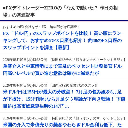
■FXデイトレーダーZEROの「なんで動いた？ 昨日の相
場」の関連記事
おすすめのFX会社をザイFX！編集部が徹底調査！
FX「ドル/円」のスワップポイントを比較！ 高い順にラン
キングして、おすすめのFX口座も紹介！ 約40のFX口座の
スワップポイントを調査【最新】
2026年08月05日(水)13:33公開 [持田有紀子の「戦うオンナのマーケット日記」]
為替介入と中東情勢にまで言及のベッセント財務長官ドル
円高いレベルで買い進む意欲は確かに減退だが
2026年08月04日(火)16:43公開 [田向宏行式 副業FXのススメ!]
米ドル/円は155円が最大の分岐点！ 7月足の包み線を8月足
が下抜け、155円割れなら月足ダウ理論が下向き転換！ 下値
目処は高市総裁誕生時の147円…
2026年08月04日(火)15:37公開 [持田有紀子の「戦うオンナのマーケット日記」]
米国の介入で米債売りの懸念やわらぎドル金利も低下、た