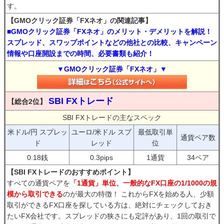
す。
【GMOクリック証券「FXネオ」の関連記事】
■GMOクリック証券「FXネオ」のメリット・デメリットを解説！
スプレッド、スワップポイントなどの他社との比較、キャンペーン
情報や口座開設までの時間、必要書類も紹介！
▼GMOクリック証券「FXネオ」▼
SBI FXトレード
【総合2位】
SBI FXトレードの主なスペック
米ドル/円 スプレッ
ユーロ/米ドル スプ
最低取引単
通貨ペア数
ド
レッド
位
0.18銭
0.3pips
1通貨
34ペア
【SBI FXトレードのおすすめポイント】
すべての通貨ペアを
「1通貨」単位、一般的なFX口座の1/1000の規
模から取引できる
のが最大の特徴！ これからFXを始める人、少額
取引ができるFX口座を探している方は、絶対にチェックしておき
たいFX会社です。スプレッドの狭さにも定評があり、1回の取引で