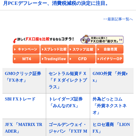
月PCEデフレーター、消費税減税の決定に注目。
>>最新記事一覧へ
GMOクリック証券
セントラル短資ＦＸ
GMO外貨 「外貨e
「FXネオ」
「ＦＸダイレクトプ
x」
ラス」
SBI FXトレード
トレイダーズ証券
外為どっとコム
「みんなのFX」
「外貨ネクストネ
オ」
JFX 「MATRIX TR
ゴールデンウェイ・
ヒロセ通商 「LION
ADER」
ジャパン 「FXTF M
FX」