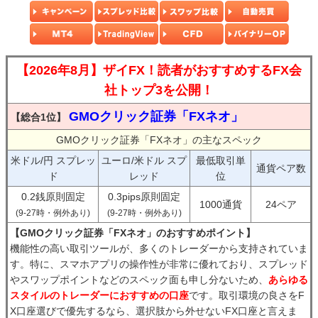
【2026年8月】ザイFX！読者がおすすめするFX会
社トップ3を公開！
GMOクリック証券「FXネオ」
【総合1位】
GMOクリック証券「FXネオ」の主なスペック
米ドル/円 スプレッ
ユーロ/米ドル スプ
最低取引単
通貨ペア数
ド
レッド
位
0.2銭原則固定
0.3pips原則固定
1000通貨
24ペア
(9-27時・例外あり)
(9-27時・例外あり)
【GMOクリック証券「FXネオ」のおすすめポイント】
機能性の高い取引ツールが、多くのトレーダーから支持されていま
す。特に、スマホアプリの操作性が非常に優れており、スプレッド
やスワップポイントなどのスペック面も申し分ないため、
あらゆる
スタイルのトレーダーにおすすめの口座
です。取引環境の良さをF
X口座選びで優先するなら、選択肢から外せないFX口座と言えま