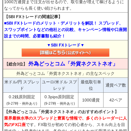
1000万通貨まで注文が出せるので、取引量が増えて稼げるように
なってからも長く使い続けられます。
【SBI FXトレードの関連記事】
■SBI FXトレードのメリット・デメリットを解説！ スプレッド、
スワップポイントなどの他社との比較、キャンペーン情報や口座開
設までの時間、必要書類も紹介！
▼SBI FXトレード▼
外為どっとコム「外貨ネクストネオ」
【総合3位】
外為どっとコム「外貨ネクストネオ」の主なスペック
米ドル/円 スプレッ
ユーロ/米ドル スプ
最低取引単
通貨ペア数
ド
レッド
位
0.2銭原則固定
0.3pips原則固定
1000通貨
42ペア
(9-27時・例外あり)
(9-27時・例外あり)
【外為どっとコム「外貨ネクストネオ」のおすすめポイント】
業界最狭水準のスプレッドと豊富な情報で、多くのトレーダーに人
気のFX口座
です。FX取引が初めての初心者から、スキル向上を目