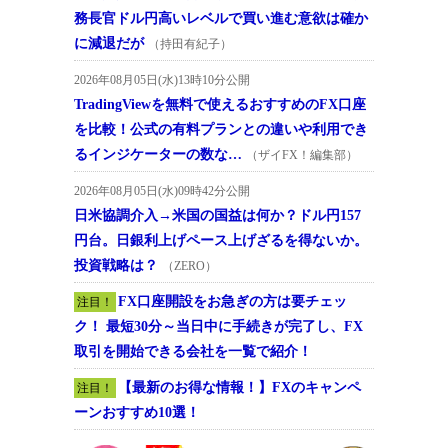
務長官ドル円高いレベルで買い進む意欲は確か
に減退だが
（持田有紀子）
2026年08月05日(水)13時10分公開
TradingViewを無料で使えるおすすめのFX口座
を比較！公式の有料プランとの違いや利用でき
るインジケーターの数な…
（ザイFX！編集部）
2026年08月05日(水)09時42分公開
日米協調介入→米国の国益は何か？ドル円157
円台。日銀利上げペース上げざるを得ないか。
投資戦略は？
（ZERO）
FX口座開設をお急ぎの方は要チェッ
注目！
ク！ 最短30分～当日中に手続きが完了し、FX
取引を開始できる会社を一覧で紹介！
【最新のお得な情報！】FXのキャンペ
注目！
ーンおすすめ10選！