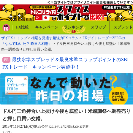
FX比較
キャンペーン
ランキング
スワップ
スプレッド
ザイFX！トップ
>
相場を見通す超強力FXコラム
>
FXデイトレーダーZEROの
「なんで動いた？ 昨日の相場」
> ドル円三角持合い上抜け今後も底堅い！米感謝
祭へ調整売りと押し目買い交錯。
最狭水準スプレッド＆最良水準スワップポイントのSBI
FXトレード！キャンペーン実施中！
ドル円三角持合い上抜け今後も底堅い！
米感謝祭へ調整売り
と押し目買い交錯。
2013年11月27日(水)09:33公開
[2013年11月27日(水)09:33更新]
ZERO