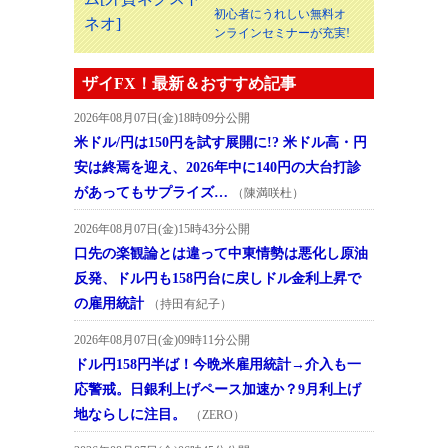
初心者にうれしい無料オ
ンラインセミナーが充実!
ザイFX！最新＆おすすめ記事
2026年08月07日(金)18時09分公開
米ドル/円は150円を試す展開に!? 米ドル高・円
安は終焉を迎え、2026年中に140円の大台打診
があってもサプライズ…
（陳満咲杜）
2026年08月07日(金)15時43分公開
口先の楽観論とは違って中東情勢は悪化し原油
反発、ドル円も158円台に戻しドル金利上昇で
の雇用統計
（持田有紀子）
2026年08月07日(金)09時11分公開
ドル円158円半ば！今晩米雇用統計→介入も一
応警戒。日銀利上げペース加速か？9月利上げ
地ならしに注目。
（ZERO）