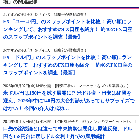
場」の関連記事
おすすめのFX会社をザイFX！編集部が徹底調査！
FX「ユーロ/円」のスワップポイントを比較！ 高い順にラ
ンキングして、おすすめのFX口座も紹介！ 約40のFX口座
のスワップポイントを調査【最新】
おすすめのFX会社をザイFX！編集部が徹底調査！
FX「ドル/円」のスワップポイントを比較！ 高い順にラン
キングして、おすすめのFX口座も紹介！ 約40のFX口座の
スワップポイントを調査【最新】
2026年08月07日(金)18:09公開 [陳満咲杜の「マーケットをズバリ裏読み」]
米ドル/円は150円を試す展開に!? 米ドル高・円安は終焉を
迎え、2026年中に140円の大台打診があってもサプライズで
はない！ 今回の介入は成功…
2026年08月07日(金)15:43公開 [持田有紀子の「戦うオンナのマーケット日記」]
口先の楽観論とは違って中東情勢は悪化し原油反発、ドル
円も158円台に戻しドル金利上昇での雇用統計