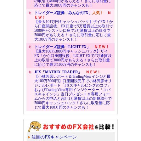
の取引で4000円がもらえる！ さらに取引量に
応じて最大100万円のチャンスも！
トレイダーズ証券「みんなのFX」
人気！
Ｎ
ＥＷ！
【最大101万円キャッシュバック】ザイFX！か
ら口座開設後、FX口座で5万通貨以上の取引で
5000円+シストレ口座で5万通貨以上の取引で
5000円がもらえる！ さらに取引量に応じて最
大100万円のチャンスも！
トレイダーズ証券「LIGHT FX」
ＮＥＷ！
【最大100万3000円キャッシュバック】ザイ
FX！から口座開設後、LIGHT FXで5万通貨以
上の取引で3000円がもらえる！さらに取引量
に応じて最大100万円のチャンスも！
JFX「MATRIX TRADER」
ＮＥＷ！
【小林芳彦レポート＆TradingViewインジと最
大100万5000円】口座開設完了で小林芳彦オリ
ジナルレポート「FXスキャルピングのコツ」
およびTradingView専用インジケーター「コバ
スキャインジ」当日プレゼント＆専用フォー
ムからの申込と合計1万通貨以上の新規取引で
5000円キャッシュバック！さらに取引量に応
じて最大100万円のチャンスも！
注目のFXキャンペーン