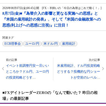
2026年08月07日(金)06:45公開 [FX・羊飼いの「今日の為替はこれで動く！」]
8月7日(金)■『為替介入の影響と更なる実施への思惑』と
『米国の雇用統計の発表』、そして『米国の金融政策への
思惑(利上げへの思惑に注視)』に注目！
関連タグ
ECB理事会
ユーロ/円
米ドル/円
雇用統計
前の記事
次の記事
イベント前調整円安一旦いい
米雇用統計、ドル円投資戦略
ところか？ドル円、ユーロ円
どうする？投機的な円ショー
の投資戦略どうす…
トが空前のレベル…
■FXデイトレーダーZEROの「なんで動いた？ 昨日の相
場」の最新記事