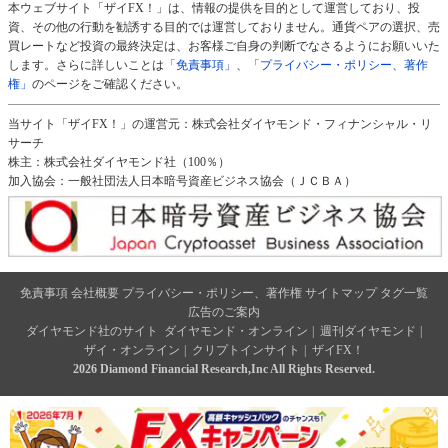
本ウェブサイト「ザイFX！」は、情報の提供を目的として運営しており、投
資、その他の行動を勧誘する目的では運営しておりません。通貨ペアの選択、売
買レートなど投資の最終決定は、お客様ご自身の判断でなさるようにお願いいた
します。さらに詳しいことは
「免責事項」
、
「プライバシー・ポリシー、著作
権」
のページをご確認ください。
当サイト「ザイFX！」の運営元：株式会社ダイヤモンド・フィナンシャル・リ
サーチ
株主：株式会社ダイヤモンド社（100％）
加入協会：一般社団法人日本暗号資産ビジネス協会（ＪＣＢＡ）
免責事項
会社概要
プライバシー・ポリシー、著作権
サイトマップ
タグ一覧
広告のご案内
ダイヤモンド社のサイト
ダイヤモンド・オンライン
|
週刊ダイヤモンド
|
ザイ・オンライン
|
クリプトインサイト
|
ザイFX！
2026 Diamond Financial Research,Inc All Rights Reserved.