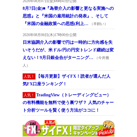
2026年08月07日(金)06時45分公開
8月7日(金)■『為替介入の影響と更なる実施への
思惑』と『米国の雇用統計の発表』、そして
『米国の金融政策への思惑(利上…
（羊飼い）
2026年08月06日(木)17時00分公開
日米協調介入の影響で円は一時的に方向感を失
いそうだが、米ドル/円の円安トレンド継続は変
えない！9月日銀会合がターニング…
（今井雅
人）
【毎月更新】ザイFX！読者が選んだ人
人気！
気FX口座ランキング！
TradingView（トレーディングビュー）
人気！
の有料機能を無料で使う裏ワザ？ 人気のチャー
ト分析ツールを賢く使う方法がココに！