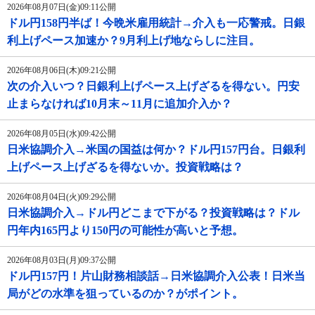
2026年08月07日(金)09:11公開
ドル円158円半ば！今晩米雇用統計→介入も一応警戒。日銀
利上げペース加速か？9月利上げ地ならしに注目。
2026年08月06日(木)09:21公開
次の介入いつ？日銀利上げペース上げざるを得ない。円安
止まらなければ10月末～11月に追加介入か？
2026年08月05日(水)09:42公開
日米協調介入→米国の国益は何か？ドル円157円台。日銀利
上げペース上げざるを得ないか。投資戦略は？
2026年08月04日(火)09:29公開
日米協調介入→ドル円どこまで下がる？投資戦略は？ドル
円年内165円より150円の可能性が高いと予想。
2026年08月03日(月)09:37公開
ドル円157円！片山財務相談話→日米協調介入公表！日米当
局がどの水準を狙っているのか？がポイント。