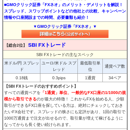
■GMOクリック証券「FXネオ」のメリット・デメリットを解説！
スプレッド、スワップポイントなどの他社との比較、キャンペーン
情報や口座開設までの時間、必要書類も紹介！
▼GMOクリック証券「FXネオ」▼
SBI FXトレード
【総合2位】
SBI FXトレードの主なスペック
米ドル/円 スプレッ
ユーロ/米ドル スプ
最低取引単
通貨ペア数
ド
レッド
位
0.18銭
0.3pips
1通貨
34ペア
【SBI FXトレードのおすすめポイント】
すべての通貨ペアを
「1通貨」単位、一般的なFX口座の1/1000の規
模から取引できる
のが最大の特徴！ これからFXを始める人、少額
取引ができるFX口座を探している方は、絶対にチェックしておき
たいFX会社です。スプレッドの狭さにも定評があり、1回の取引で
1000万通貨まで注文が出せるので、取引量が増えて稼げるように
なってからも長く使い続けられます。