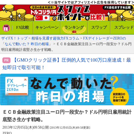
FX比較
キャンペーン
ランキング
スワップ
スプレッド
ザイFX！トップ
>
相場を見通す超強力FXコラム
>
FXデイトレーダーZEROの
「なんで動いた？ 昨日の相場」
> ＥＣＢ金融政策注目ユーロ円一段安か？ドル円
明日雇用統計底堅さ生かす戦略。
【GMOクリック証券】圧倒的人気で100万口座達成！最
短即日で取引可能！
ＥＣＢ金融政策注目ユーロ円一段安か？
ドル円明日雇用統計
底堅さ生かす戦略。
2013年12月05日(木)09:58公開
[2013年12月05日(木)09:58更新]
ZERO