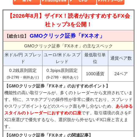
【2026年8月】ザイFX！読者がおすすめするFX会
社トップ3を公開！
GMOクリック証券「FXネオ」
【総合1位】
GMOクリック証券「FXネオ」の主なスペック
米ドル/円 スプレッ
ユーロ/米ドル スプ
最低取引単
通貨ペア数
ド
レッド
位
0.2銭原則固定
0.3pips原則固定
1000通貨
24ペア
(9-27時・例外あり)
(9-27時・例外あり)
【GMOクリック証券「FXネオ」のおすすめポイント】
機能性の高い取引ツールが、多くのトレーダーから支持されていま
す。特に、スマホアプリの操作性が非常に優れており、スプレッド
やスワップポイントなどのスペック面も申し分ないため、
あらゆる
スタイルのトレーダーにおすすめの口座
です。取引環境の良さをF
X口座選びで優先するなら、選択肢から外せないFX口座と言えま
す。
【GMOクリック証券「FXネオ」の関連記事】