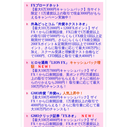
FXブロードネット
【最大6万3000円キャッシュバック】当サイト
限定！1万通貨以上の取引で現金3000円がもら
えるキャンペーン実施中！
外為どっとコム「外貨ネクストネオ」
【最大101万2000円＋1200FXポイント】ザイ
FX！から口座開設後、FX口座で1万通貨以上
の取引1回で5000円+らくらくFX積立1回以上定
期買付で3000円。さらにらくらくFX積立開設
200FXポイント＆定期買付1回以上で1000FXポ
イント。さらに取引量に応じて最大100万円に
加え、スクール受講と理解度テスト合格など
で1000円、CFD開設と取引で最大4000円！
ヒロセ通商「LION FX」
キャッシュバック増
額
ＮＥＷ！
【最大100万7000円キャッシュバック】ザイ
FX！から口座開設後、英ポンド/円1万通貨以
上の取引で5000円がもらえる！ さらに他社か
らのりかえなら2000円！ 取引量に応じて最大
100万円のチャンスも！
GMO外貨「外貨ex」
人気上昇中！
【最大100万4000円キャッシュバック】ザイ
FX！から口座開設後、1万通貨以上の取引で
4000円がもらえる！ さらに取引量に応じて最
大100万円のチャンスも！
GMOクリック証券「FXネオ」
ＮＥＷ！
【最大100万4000円キャッシュバック】ザイ
FX！から口座開設後、FXネオで1万通貨以上