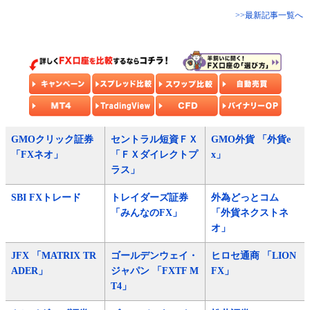
>>最新記事一覧へ
GMOクリック証券
セントラル短資ＦＸ
GMO外貨 「外貨e
「FXネオ」
「ＦＸダイレクトプ
x」
ラス」
SBI FXトレード
トレイダーズ証券
外為どっとコム
「みんなのFX」
「外貨ネクストネ
オ」
JFX 「MATRIX TR
ゴールデンウェイ・
ヒロセ通商 「LION
ADER」
ジャパン 「FXTF M
FX」
T4」