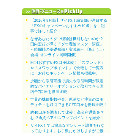
【2026年8月版】ザイFX！編集部が注目する
「FXのキャンペーンおすすめ10選」を、記
事で詳しく紹介！
なぜあなたのダウ理論は機能しないのか？
田向宏行が導く「ダウ理論マスター講座」
～時間軸の基礎知識と実践編～ 【9/5（土）
会場+オンライン同時開催】
MT4おすすめFX口座比較！「スプレッド」
や「スワップポイント」で比較して一覧表
に！お得なキャンペーン情報も掲載中。
少額から取引可能で損失や取引時間が限定
的なバイナリーオプションが取引できる国
内全7口座を徹底比較。
世界の株価指数や金、原油など注目のコモ
ディティを取引できるCFD口座を徹底比較！
約40口座を調査して比較！高金利通貨を含
む12通貨ペアのスワップポイントを紹介！
ザイFX！では簡単なアンケート調査を行な
っております。お手数おかけしますがご協