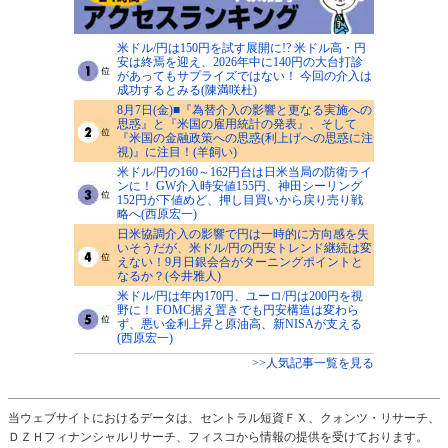
米ドル/円は150円を試す展開に!? 米ドル高・円
安は終焉を迎え、2026年中に140円の大台打診
があってもサプライズではない！ 今回の介入は
成功するとみる(陳満咲杜)
8月7日(金)■『為替介入の影響と更なる実施への
思惑』と『米国の雇用統計の発表』、そして
『米国の金融政策への思惑(利上げへの思惑に注
視)』に注目！(羊飼い)
米ドル/円の160～162円台は日米当局の防衛ライ
ンに！ GW介入時安値155円、神田シーリング
152円が下値めど、押し目買いから戻り売り戦
略へ(西原宏一)
日米協調介入の影響で円は一時的に方向感を失
いそうだが、米ドル/円の円安トレンド継続は変
えない！9月日銀会合がターニングポイントと
なるか？(今井雅人)
米ドル/円は年内170円、ユーロ/円は200円を視
野に！ FOMC据え置きでも円安構造は変わら
ず、悪い金利上昇と原油高、新NISAが支える
(西原宏一)
>>人気記事一覧を見る
当ウェブサイトにおけるデータは、セントラル短資ＦＸ、クォンツ・リサーチ、
ＤＺＨフィナンシャルリサーチ、フィスコから情報の提供を受けております。