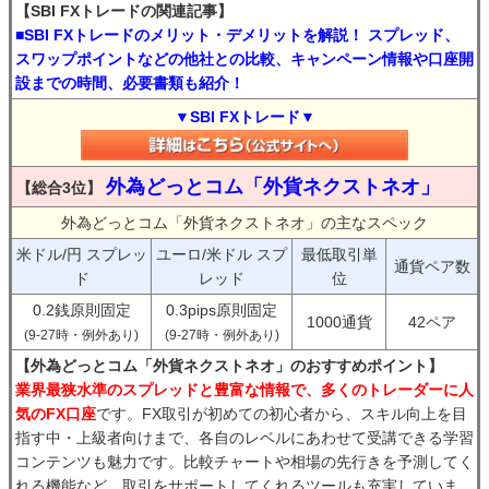
【SBI FXトレードの関連記事】
■SBI FXトレードのメリット・デメリットを解説！ スプレッド、
スワップポイントなどの他社との比較、キャンペーン情報や口座開
設までの時間、必要書類も紹介！
▼SBI FXトレード▼
外為どっとコム「外貨ネクストネオ」
【総合3位】
外為どっとコム「外貨ネクストネオ」の主なスペック
米ドル/円 スプレッ
ユーロ/米ドル スプ
最低取引単
通貨ペア数
ド
レッド
位
0.2銭原則固定
0.3pips原則固定
1000通貨
42ペア
(9-27時・例外あり)
(9-27時・例外あり)
【外為どっとコム「外貨ネクストネオ」のおすすめポイント】
業界最狭水準のスプレッドと豊富な情報で、多くのトレーダーに人
気のFX口座
です。FX取引が初めての初心者から、スキル向上を目
指す中・上級者向けまで、各自のレベルにあわせて受講できる学習
コンテンツも魅力です。比較チャートや相場の先行きを予測してく
れる機能など、取引をサポートしてくれるツールも充実していま