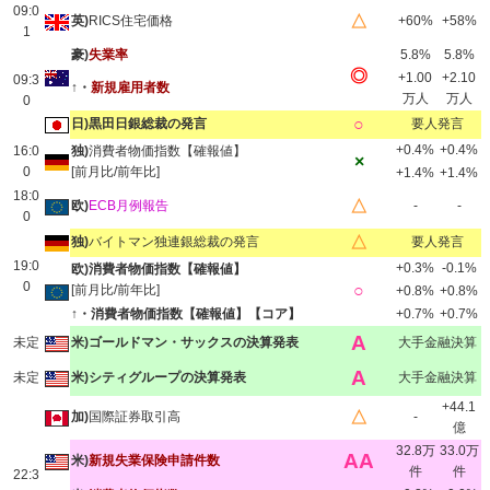
09:0
△
英)
RICS住宅価格
+60%
+58%
1
豪)
失業率
5.8%
5.8%
◎
+1.00
+2.10
09:3
↑・
新規雇用者数
万人
万人
0
○
日)黒田日銀総裁の発言
要人発言
+0.4%
+0.4%
16:0
独)
消費者物価指数【確報値】
×
0
[前月比/前年比]
+1.4%
+1.4%
18:0
△
欧)
ECB月例報告
-
-
0
△
独)
バイトマン独連銀総裁の発言
要人発言
19:0
+0.3%
-0.1%
欧)消費者物価指数【確報値】
0
○
[前月比/前年比]
+0.8%
+0.8%
↑・消費者物価指数【確報値】【コア】
+0.7%
+0.7%
A
未定
米)ゴールドマン・サックスの決算発表
大手金融決算
A
未定
米)シティグループの決算発表
大手金融決算
+44.1
△
加)
国際証券取引高
-
億
32.8万
33.0万
AA
米)
新規失業保険申請件数
件
件
22:3