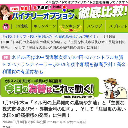
FX比較
キャンペーン
ランキング
スワップ
スプレッド
ザイFX！トップ
>
FX・羊飼いの「今日の為替はこれで動く！」
> 1月16日
(木)■『ドル円の上昇傾向の継続や加速』と『主要な株式市場及び米・長期金利の
動向』、そして『注目度の高い米国の経済指標の発表』に注目！
米ドル/円は米中間選挙次第で164円へ!?セントラル短資
ＦＸベテランディーラーが2026年後半相場を徹底予測！高金
利通貨の有望銘柄も
1月16日(木)■『ドル円の上昇傾向の継続や加速』と『主要な
株式市場及び米・長期金利の動向』、そして『注目度の高い
米国の経済指標の発表』に注目！
2014年01月16日(木)07:54公開
[2014年01月16日(木)07:54更新]
羊飼い