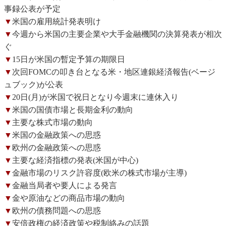
事録公表が予定
▼
米国の雇用統計発表明け
▼
今週から米国の主要企業や大手金融機関の決算発表が相次
ぐ
▼
15日が米国の暫定予算の期限日
▼
次回FOMCの叩き台となる米・地区連銀経済報告(ベージ
ュブック)が公表
▼
20日(月)が米国で祝日となり今週末に連休入り
▼
米国の国債市場と長期金利の動向
▼
主要な株式市場の動向
▼
米国の金融政策への思惑
▼
欧州の金融政策への思惑
▼
主要な経済指標の発表(米国が中心)
▼
金融市場のリスク許容度(欧米の株式市場が主導)
▼
金融当局者や要人による発言
▼
金や原油などの商品市場の動向
▼
欧州の債務問題への思惑
▼
安倍政権の経済政策や税制絡みの話題