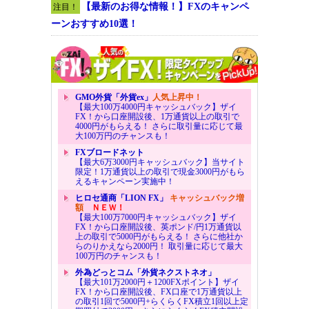
【最新のお得な情報！】FXのキャンペ
注目！
ーンおすすめ10選！
GMO外貨「外貨ex」
人気上昇中！
【最大100万4000円キャッシュバック】ザイ
FX！から口座開設後、1万通貨以上の取引で
4000円がもらえる！ さらに取引量に応じて最
大100万円のチャンスも！
FXブロードネット
【最大6万3000円キャッシュバック】当サイト
限定！1万通貨以上の取引で現金3000円がもら
えるキャンペーン実施中！
ヒロセ通商「LION FX」
キャッシュバック増
額
ＮＥＷ！
【最大100万7000円キャッシュバック】ザイ
FX！から口座開設後、英ポンド/円1万通貨以
上の取引で5000円がもらえる！ さらに他社か
らのりかえなら2000円！ 取引量に応じて最大
100万円のチャンスも！
外為どっとコム「外貨ネクストネオ」
【最大101万2000円＋1200FXポイント】ザイ
FX！から口座開設後、FX口座で1万通貨以上
の取引1回で5000円+らくらくFX積立1回以上定