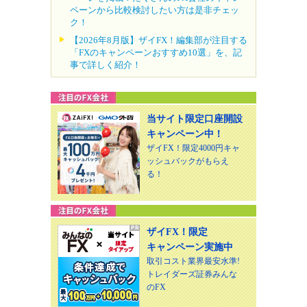
ペーンから比較検討したい方は是非チェッ
ク！
【2026年8月版】ザイFX！編集部が注目する
「FXのキャンペーンおすすめ10選」を、記
事で詳しく紹介！
当サイト限定口座開設
キャンペーン中！
ザイFX！限定4000円キャ
ッシュバックがもらえ
る！
ザイFX！限定
キャンペーン実施中
取引コスト業界最安水準!
トレイダーズ証券みんな
のFX