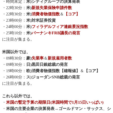
・時間未定：
米)シティグループの決算発表
・22時30分：
米)
新規失業保険申請件数
・22時30分：
米)
消費者物価指数
＆
【コア】
・23時00分：
米)対米証券投資
・24時00分：
米)
フィラデルフィア連銀景況指数
・25時10分：
米)
バーナンキFRB議長の発言
に注目が集まる。
米国以外では、
・09時30分：
豪)
失業率
＆
新規雇用者数
・09時30分：
日)黒田日銀総裁の発言
・19時00分：
欧)消費者物価指数【確報値】
＆
【コア】
・26時00分：
ス)ジョーダンSNB総裁の発言
に注目が集まる。
これら以外では、
・
米国の暫定予算の期限日(米国時間で1月15日いっぱい)
・
米国の主要企業の決算発表
→
ゴールドマン・サックス
、
シ