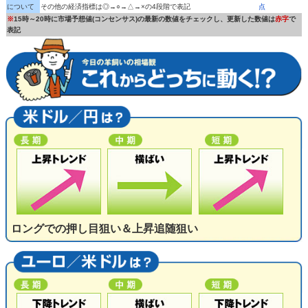
について
その他の経済指標は◎→○→△→×の4段階で表記
点
※
15時～20時に市場予想値(コンセンサス)の最新の数値をチェックし、更新した数値は
赤字
で
表記
ロングでの押し目狙い＆上昇追随狙い