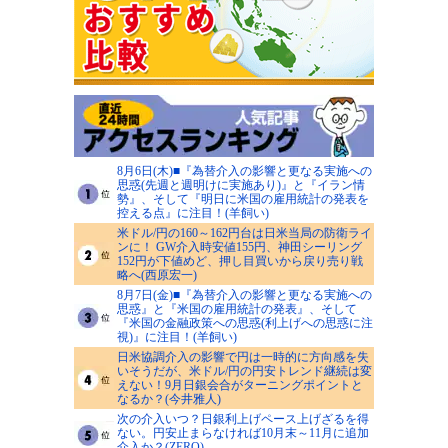
8月6日(木)■『為替介入の影響と更なる実施への
思惑(先週と週明けに実施あり)』と『イラン情
勢』、そして『明日に米国の雇用統計の発表を
控える点』に注目！(羊飼い)
米ドル/円の160～162円台は日米当局の防衛ライ
ンに！ GW介入時安値155円、神田シーリング
152円が下値めど、押し目買いから戻り売り戦
略へ(西原宏一)
8月7日(金)■『為替介入の影響と更なる実施への
思惑』と『米国の雇用統計の発表』、そして
『米国の金融政策への思惑(利上げへの思惑に注
視)』に注目！(羊飼い)
日米協調介入の影響で円は一時的に方向感を失
いそうだが、米ドル/円の円安トレンド継続は変
えない！9月日銀会合がターニングポイントと
なるか？(今井雅人)
次の介入いつ？日銀利上げペース上げざるを得
ない。円安止まらなければ10月末～11月に追加
介入か？(ZERO)