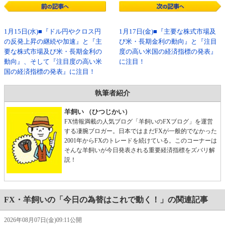
1月15日(水)■『ドル円やクロス円
1月17日(金)■『主要な株式市場及
の反発上昇の継続や加速』と『主
び米・長期金利の動向』と『注目
要な株式市場及び米・長期金利の
度の高い米国の経済指標の発表』
動向』、そして『注目度の高い米
に注目！
国の経済指標の発表』に注目！
執筆者紹介
羊飼い （ひつじかい）
FX情報満載の人気ブログ「羊飼いのFXブログ」を運営
する凄腕ブロガー。日本ではまだFXが一般的でなかった
2001年からFXのトレードを続けている。このコーナーは
そんな羊飼いが今日発表される重要経済指標をズバリ解
説！
FX・羊飼いの「今日の為替はこれで動く！」の関連記事
2026年08月07日(金)09:11公開