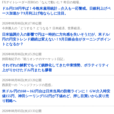
FXデイトレーダーZEROの「なんで動いた？ 昨日の相場」
ドル円158円半ば！今晩米雇用統計→介入も一応警戒。日銀利上げペ
ース加速か？9月利上げ地ならしに注目。
2026年08月06日(木)17:00公開
今井雅人の「どうする？ どうなる？ 日本経済、世界経済」
日米協調介入の影響で円は一時的に方向感を失いそうだが、米ドル/
円の円安トレンド継続は変えない！9月日銀会合がターニングポイン
トとなるか？
2026年08月06日(木)15:29公開
持田有紀子の「戦うオンナのマーケット日記」
それぞれの解釈でもって鎮静化してきた中東情勢、ボラティリティ
上がりかけたドル円またも膠着
2026年08月06日(木)13:20公開
西原宏一の「ヘッジファンドの思惑」
米ドル/円の160～162円台は日米当局の防衛ラインに！ GW介入時安
値155円、神田シーリング152円が下値めど、押し目買いから戻り売
り戦略へ
2026年08月05日(水)13:33公開