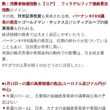
数
と
消費者物価指数
＆
【コア】
、
フィラデルフィア連銀景況
指数
がメイン。
その他、
対米証券投資
も発表される他、
バーナンキFRB議
長の発言
や
ゴールドマン・サックス
及び
シティグループの決
算発表
も行われる。
経済指標の発表では大きく反応しやすいだろう。
バーナンキFRB議長の発言は、任期の終わりが近づいている
こともあり、注目度が非常に高い。
米国の株式市場や長期金利の動向での影響は、引き続き重
要。
NYダウの上昇が続くのかどうかに注目したい。
■
1月13日～の週の為替相場の焦点(ユーロドル及びドル円が
中心)
▼
今週(1/13～)に、主要国の金融政策発表や議事録公表の予
定はない
▼
来週(1/20～)は、日本、カナダの金融政策発表や英国の議