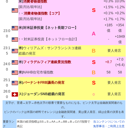
+0.3%
±0.0%
0
米)
消費者物価指数
[前月比/前年比]
+1.5%
+1.2%
S
+0.1%
+0.2%
↑・
消費者物価指数【コア】
[前月比/前年比]
+1.7%
+1.7%
+185
+354
米)対米証券投資【ネット長期フロー】
億
億
23:0
A
0
+1949
↑・
対米証券投資【ネットフロー合計】
-
億
23:1
米)
ウィリアムズ：サンフランシスコ連銀
B
要人発言
5
総裁の発言
+7.0
S
米)
フィラデルフィア連銀景況指数
+8.7
24:0
(+6.4)
0
B
米)
NAHB住宅市場指数
58
58
25:1
S
米)
バーナンキFRB議長の発言
要人発言
0
26:0
○
ス)ジョーダンSNB総裁の発言
要人発言
0
文字が、普通→太字→赤色太字の順番で重要なものになる。ピンク太字は金融政策関連のも
の。
ピンクのバックは米国の材料でオレンジは金融政策関連、黄は要人発言、緑は企業の決算を表
す。
重要ラン
米国の経済指標はSS→S→AA→A→BB→B→Cの7段階で
当コンテンツについての
ク
表記
免罪事項・ご利用上注意