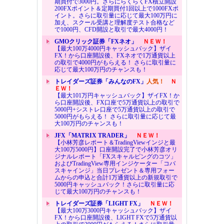
期買付で3000円。さらにらくらくFX積立開設
200FXポイント＆定期買付1回以上で1000FXポ
イント。さらに取引量に応じて最大100万円に
加え、スクール受講と理解度テスト合格など
で1000円、CFD開設と取引で最大4000円！
GMOクリック証券「FXネオ」
ＮＥＷ！
【最大100万4000円キャッシュバック】ザイ
FX！から口座開設後、FXネオで1万通貨以上
の取引で4000円がもらえる！ さらに取引量に
応じて最大100万円のチャンスも！
トレイダーズ証券「みんなのFX」
人気！
Ｎ
ＥＷ！
【最大101万円キャッシュバック】ザイFX！か
ら口座開設後、FX口座で5万通貨以上の取引で
5000円+シストレ口座で5万通貨以上の取引で
5000円がもらえる！ さらに取引量に応じて最
大100万円のチャンスも！
JFX「MATRIX TRADER」
ＮＥＷ！
【小林芳彦レポート＆TradingViewインジと最
大100万5000円】口座開設完了で小林芳彦オリ
ジナルレポート「FXスキャルピングのコツ」
およびTradingView専用インジケーター「コバ
スキャインジ」当日プレゼント＆専用フォー
ムからの申込と合計1万通貨以上の新規取引で
5000円キャッシュバック！さらに取引量に応
じて最大100万円のチャンスも！
トレイダーズ証券「LIGHT FX」
ＮＥＷ！
【最大100万3000円キャッシュバック】ザイ
FX！から口座開設後、LIGHT FXで5万通貨以