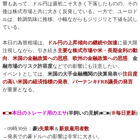
響もあって、ドル円は週初こそ大きく下落したものの、その
後は株式市場と共に大きく反発している。一方で、ユーロド
ルは、軟調気味に推移。小幅ながらもジリジリと下値を試し
ている。
本日の為替相場は、
ドル円の上昇傾向の継続や加速
に最大限
注視しながら、引き続き
主要な株式市場や
米・長期金利の動
向
、
米国の金融政策への思惑
、
欧州の金融政策への思惑
、
金
融市場のリスク許容度
などでの影響にも注意したい。
イベントとしては、
米国の大手金融機関の決算発表
や
注目度
の高い米国の経済指標の発表
、
バーナンキFRB議長の発言
が重要となる。
■□■
本日のトレード用のエサ
(羊飼いの見解)■□■(
※毎日更新
)
・09時30分：
豪)
失業率
＆
新規雇用者数
→
発表での豪ドルへの影響は非常に大きい。