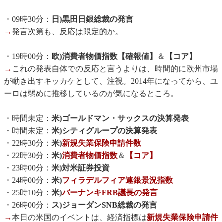
・09時30分：
日)黒田日銀総裁の発言
→
発言次第も、反応は限定的か。
・19時00分：
欧)消費者物価指数【確報値】
＆
【コア】
→
これの発表自体での反応と言うよりは、時間的に欧州市場
が動き出すキッカケとして、注視。2014年になってから、ユ
ーロは弱めに推移しているのが気になるところ。
・時間未定：
米)ゴールドマン・サックスの決算発表
・時間未定：
米)シティグループの決算発表
・22時30分：
米)
新規失業保険申請件数
・22時30分：
米)
消費者物価指数
＆
【コア】
・23時00分：
米)対米証券投資
・24時00分：
米)
フィラデルフィア連銀景況指数
・25時10分：
米)
バーナンキFRB議長の発言
・26時00分：
ス)ジョーダンSNB総裁の発言
→
本日の米国のイベントは、経済指標は
新規失業保険申請件