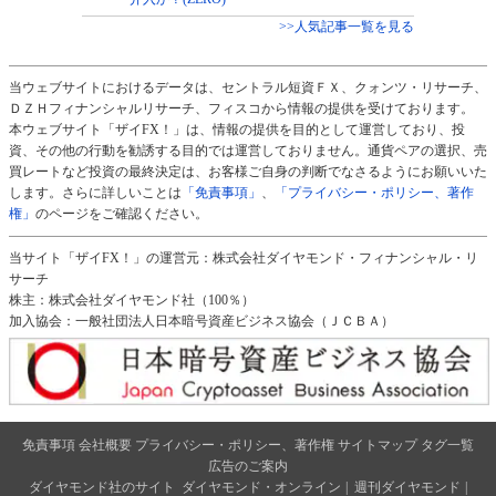
>>人気記事一覧を見る
当ウェブサイトにおけるデータは、セントラル短資ＦＸ、クォンツ・リサーチ、
ＤＺＨフィナンシャルリサーチ、フィスコから情報の提供を受けております。
本ウェブサイト「ザイFX！」は、情報の提供を目的として運営しており、投
資、その他の行動を勧誘する目的では運営しておりません。通貨ペアの選択、売
買レートなど投資の最終決定は、お客様ご自身の判断でなさるようにお願いいた
します。さらに詳しいことは
「免責事項」
、
「プライバシー・ポリシー、著作
権」
のページをご確認ください。
当サイト「ザイFX！」の運営元：株式会社ダイヤモンド・フィナンシャル・リ
サーチ
株主：株式会社ダイヤモンド社（100％）
加入協会：一般社団法人日本暗号資産ビジネス協会（ＪＣＢＡ）
免責事項
会社概要
プライバシー・ポリシー、著作権
サイトマップ
タグ一覧
広告のご案内
ダイヤモンド社のサイト
ダイヤモンド・オンライン
|
週刊ダイヤモンド
|