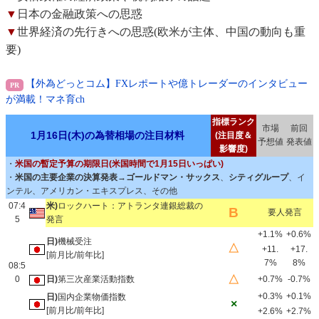
▼
日本の金融政策への思惑
▼
世界経済の先行きへの思惑(欧米が主体、中国の動向も重
要)
【外為どっとコム】FXレポートや億トレーダーのインタビュー
が満載！マネ育ch
指標ランク
市場
前回
1月16日(木)の為替相場の注目材料
(注目度＆
予想値
発表値
影響度)
・
米国の暫定予算の期限日(米国時間で1月15日いっぱい)
・
米国の主要企業の決算発表
→
ゴールドマン・サックス
、
シティグループ
、イ
ンテル、アメリカン・エキスプレス、その他
07:4
米)
ロックハート：アトランタ連銀総裁の
B
要人発言
5
発言
+1.1%
+0.6%
日)
機械受注
△
+11.
+17.
[前月比/前年比]
7%
8%
08:5
△
0
日)
第三次産業活動指数
+0.7%
-0.7%
+0.3%
+0.1%
日)
国内企業物価指数
×
[前月比/前年比]
+2.6%
+2.7%