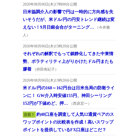
2026年08月06日(木)17時00分公開
日米協調介入の影響で円は一時的に方向感を失
いそうだが、米ドル/円の円安トレンド継続は変
えない！9月日銀会合がターニング…
（今井雅
人）
2026年08月06日(木)15時29分公開
それぞれの解釈でもって鎮静化してきた中東情
勢、ボラティリティ上がりかけたドル円またも
膠着
（持田有紀子）
2026年08月06日(木)13時20分公開
米ドル/円の160～162円台は日米当局の防衛ライ
ンに！ GW介入時安値155円、神田シーリング
152円が下値めど、押…
（西原宏一）
約40口座を調査して人気12通貨ペアのス
注目！
ワップポイントの比較表を作成！高いスワップ
ポイントを提供しているFX口座はどこだ？