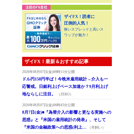
ザイFX！読者に
圧倒的人気！
狭いスプレッドと高いス
ワップが魅力！
ザイFX！最新＆おすすめ記事
2026年08月07日(金)09時11分公開
ドル円158円半ば！今晩米雇用統計→介入も一
応警戒。日銀利上げペース加速か？9月利上げ
地ならしに注目。
（ZERO）
2026年08月07日(金)06時45分公開
8月7日(金)■『為替介入の影響と更なる実施への
思惑』と『米国の雇用統計の発表』、そして
『米国の金融政策への思惑(利上…
（羊飼い）