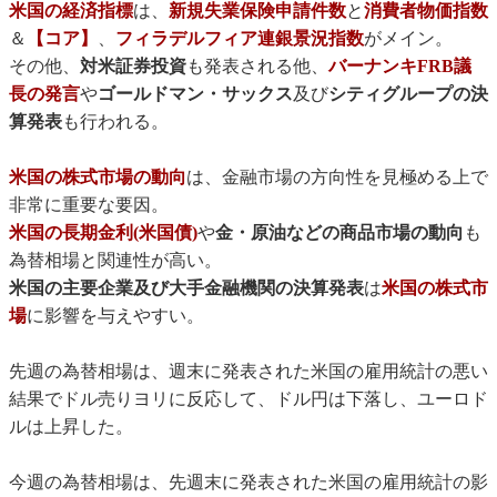
米国の経済指標
は、
新規失業保険申請件数
と
消費者物価指数
＆
【コア】
、
フィラデルフィア連銀景況指数
がメイン。
その他、
対米証券投資
も発表される他、
バーナンキFRB議
長の発言
や
ゴールドマン・サックス
及び
シティグループの決
算発表
も行われる。
米国の株式市場の動向
は、金融市場の方向性を見極める上で
非常に重要な要因。
米国の長期金利(米国債)
や
金・原油などの商品市場の動向
も
為替相場と関連性が高い。
米国の主要企業及び大手金融機関の決算発表
は
米国の株式市
場
に影響を与えやすい。
先週の為替相場は、週末に発表された米国の雇用統計の悪い
結果でドル売りヨリに反応して、ドル円は下落し、ユーロド
ルは上昇した。
今週の為替相場は、先週末に発表された米国の雇用統計の影