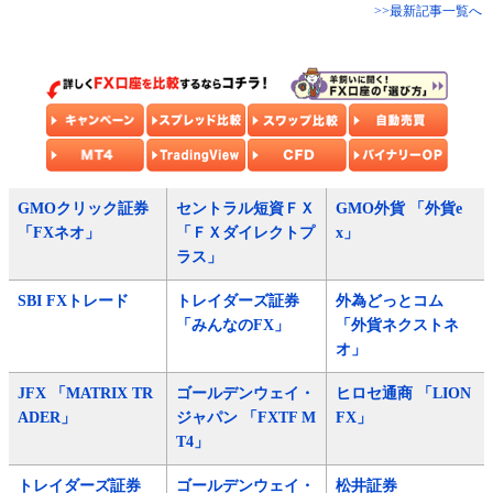
>>最新記事一覧へ
GMOクリック証券
セントラル短資ＦＸ
GMO外貨 「外貨e
「FXネオ」
「ＦＸダイレクトプ
x」
ラス」
SBI FXトレード
トレイダーズ証券
外為どっとコム
「みんなのFX」
「外貨ネクストネ
オ」
JFX 「MATRIX TR
ゴールデンウェイ・
ヒロセ通商 「LION
ADER」
ジャパン 「FXTF M
FX」
T4」
トレイダーズ証券
ゴールデンウェイ・
松井証券