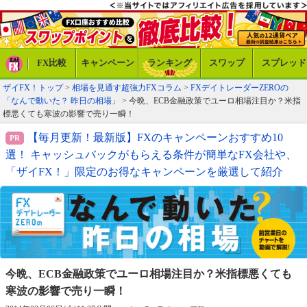
FX比較
キャンペーン
ランキング
スワップ
スプレッド
ザイFX！トップ
>
相場を見通す超強力FXコラム
>
FXデイトレーダーZEROの
「なんで動いた？ 昨日の相場」
> 今晩、ECB金融政策でユーロ相場注目か？米指
標悪くても寒波の影響で売り一瞬！
【毎月更新！最新版】FXのキャンペーンおすすめ10
選！ キャッシュバックがもらえる条件が簡単なFX会社や、
「ザイFX！」限定のお得なキャンペーンを厳選して紹介
今晩、ECB金融政策でユーロ相場注目か？
米指標悪くても
寒波の影響で売り一瞬！