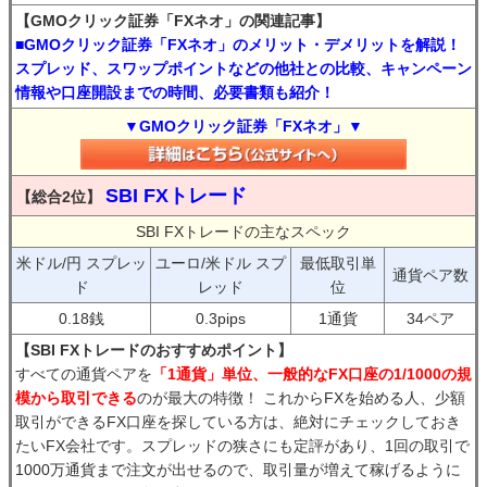
【GMOクリック証券「FXネオ」の関連記事】
■GMOクリック証券「FXネオ」のメリット・デメリットを解説！
スプレッド、スワップポイントなどの他社との比較、キャンペーン
情報や口座開設までの時間、必要書類も紹介！
▼GMOクリック証券「FXネオ」▼
SBI FXトレード
【総合2位】
SBI FXトレードの主なスペック
米ドル/円 スプレッ
ユーロ/米ドル スプ
最低取引単
通貨ペア数
ド
レッド
位
0.18銭
0.3pips
1通貨
34ペア
【SBI FXトレードのおすすめポイント】
すべての通貨ペアを
「1通貨」単位、一般的なFX口座の1/1000の規
模から取引できる
のが最大の特徴！ これからFXを始める人、少額
取引ができるFX口座を探している方は、絶対にチェックしておき
たいFX会社です。スプレッドの狭さにも定評があり、1回の取引で
1000万通貨まで注文が出せるので、取引量が増えて稼げるように