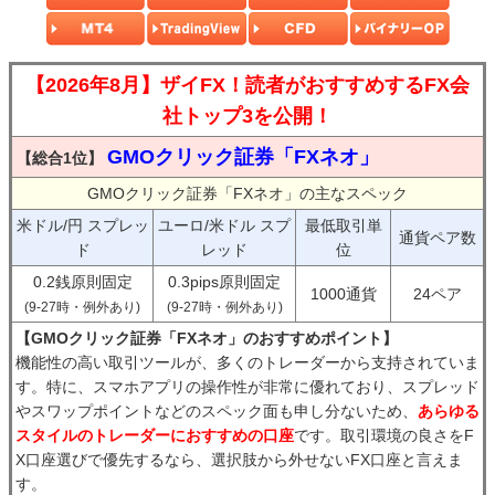
【2026年8月】ザイFX！読者がおすすめするFX会
社トップ3を公開！
GMOクリック証券「FXネオ」
【総合1位】
GMOクリック証券「FXネオ」の主なスペック
米ドル/円 スプレッ
ユーロ/米ドル スプ
最低取引単
通貨ペア数
ド
レッド
位
0.2銭原則固定
0.3pips原則固定
1000通貨
24ペア
(9-27時・例外あり)
(9-27時・例外あり)
【GMOクリック証券「FXネオ」のおすすめポイント】
機能性の高い取引ツールが、多くのトレーダーから支持されていま
す。特に、スマホアプリの操作性が非常に優れており、スプレッド
やスワップポイントなどのスペック面も申し分ないため、
あらゆる
スタイルのトレーダーにおすすめの口座
です。取引環境の良さをF
X口座選びで優先するなら、選択肢から外せないFX口座と言えま
す。