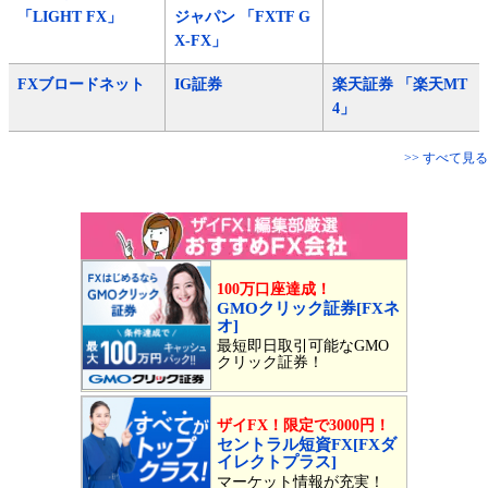
「LIGHT FX」
ジャパン 「FXTF G
X-FX」
FXブロードネット
IG証券
楽天証券 「楽天MT
4」
>> すべて見る
100万口座達成！
GMOクリック証券[FXネ
オ]
最短即日取引可能なGMO
クリック証券！
ザイFX！限定で3000円！
セントラル短資FX[FXダ
イレクトプラス]
マーケット情報が充実！