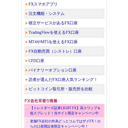
FXスマホアプリ
注文機能・システム
積立サービスがあるFX口座
TradingViewを使えるFX口座
MT4やMT5を使えるFX口座
FX自動売買（シストレ）口座
CFD口座
バイナリーオプション口座
読者が選んだFX口座人気ランキング！
ビットコイン取引所・販売所を比較
【トレイダーズ証券LIGHT FX】高スワップ＆
低スプレッド！当サイト限定キャンペーン中
老舗FX会社の外為どっとコムではザイFX！か
らの口座開設者限定キャンペーン中！