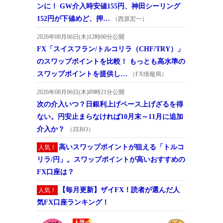
ンに！ GW介入時安値155円、神田シーリング
152円が下値めど、押…
（西原宏一）
2026年08月06日(木)12時00分公開
FX「スイスフラン/トルコリラ（CHF/TRY）」
のスワップポイントを比較！ もっとも高水準の
スワップポイントを提供し…
（FX情報局）
2026年08月06日(木)09時21分公開
次の介入いつ？日銀利上げペース上げざるを得
ない。円安止まらなければ10月末～11月に追加
介入か？
（ZERO）
高いスワップポイントが狙える「トルコ
人気！
リラ/円」。スワップポイントが高いおすすめの
FX口座は？
【毎月更新】ザイFX！読者が選んだ人
人気！
気FX口座ランキング！