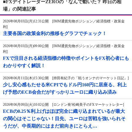
■FXデイトレーダーZEROの「なんで動いた？ 昨日の相
場」の関連記事
2026年08月03日(月)12:31公開 [IMM通貨先物ポジション／経済指標・政策金
利]
主要各国の政策金利の推移をグラフでチェック！
2026年08月03日(月)09:00公開 [IMM通貨先物ポジション／経済指標・政策金
利]
FXで注目される経済指標の特徴やポイントをFX初心者にも
わかりやすく解説！
2026年06月11日(木)15:30公開 [持田有紀子の「戦うオンナのマーケット日記」]
少し安心感もたせる米CPIでもドル円160円に居座る、利上
げ予想のECB会合だがすっかりユーロに織り込み済み
2026年06月09日(火)10:02公開 [ロンドン発!松崎美子のFXマーケットレター]
ECBの0.25％利上げはほぼ完全に織り込まれているが最大
の関心はそこじゃない！目先、ユーロは苦戦を強いられそ
うだが、中長期的にはまだ前向きにとらえ…