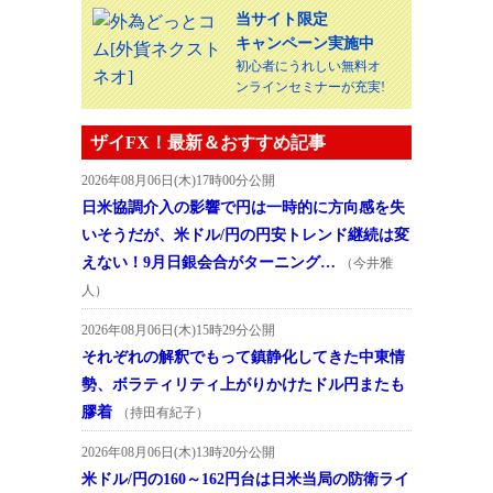
当サイト限定
キャンペーン実施中
初心者にうれしい無料オ
ンラインセミナーが充実!
ザイFX！最新＆おすすめ記事
2026年08月06日(木)17時00分公開
日米協調介入の影響で円は一時的に方向感を失
いそうだが、米ドル/円の円安トレンド継続は変
えない！9月日銀会合がターニング…
（今井雅
人）
2026年08月06日(木)15時29分公開
それぞれの解釈でもって鎮静化してきた中東情
勢、ボラティリティ上がりかけたドル円またも
膠着
（持田有紀子）
2026年08月06日(木)13時20分公開
米ドル/円の160～162円台は日米当局の防衛ライ