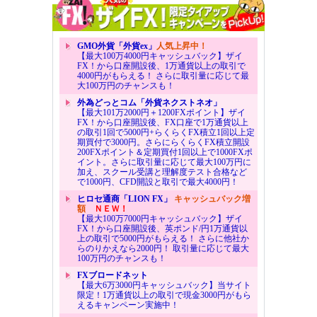
GMO外貨「外貨ex」
人気上昇中！
【最大100万4000円キャッシュバック】ザイ
FX！から口座開設後、1万通貨以上の取引で
4000円がもらえる！ さらに取引量に応じて最
大100万円のチャンスも！
外為どっとコム「外貨ネクストネオ」
【最大101万2000円＋1200FXポイント】ザイ
FX！から口座開設後、FX口座で1万通貨以上
の取引1回で5000円+らくらくFX積立1回以上定
期買付で3000円。さらにらくらくFX積立開設
200FXポイント＆定期買付1回以上で1000FXポ
イント。さらに取引量に応じて最大100万円に
加え、スクール受講と理解度テスト合格など
で1000円、CFD開設と取引で最大4000円！
ヒロセ通商「LION FX」
キャッシュバック増
額
ＮＥＷ！
【最大100万7000円キャッシュバック】ザイ
FX！から口座開設後、英ポンド/円1万通貨以
上の取引で5000円がもらえる！ さらに他社か
らのりかえなら2000円！ 取引量に応じて最大
100万円のチャンスも！
FXブロードネット
【最大6万3000円キャッシュバック】当サイト
限定！1万通貨以上の取引で現金3000円がもら
えるキャンペーン実施中！