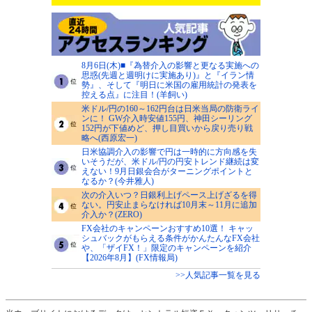
8月6日(木)■『為替介入の影響と更なる実施への
思惑(先週と週明けに実施あり)』と『イラン情
勢』、そして『明日に米国の雇用統計の発表を
控える点』に注目！(羊飼い)
米ドル/円の160～162円台は日米当局の防衛ライ
ンに！ GW介入時安値155円、神田シーリング
152円が下値めど、押し目買いから戻り売り戦
略へ(西原宏一)
日米協調介入の影響で円は一時的に方向感を失
いそうだが、米ドル/円の円安トレンド継続は変
えない！9月日銀会合がターニングポイントと
なるか？(今井雅人)
次の介入いつ？日銀利上げペース上げざるを得
ない。円安止まらなければ10月末～11月に追加
介入か？(ZERO)
FX会社のキャンペーンおすすめ10選！ キャッ
シュバックがもらえる条件がかんたんなFX会社
や、「ザイFX！」限定のキャンペーンを紹介
【2026年8月】(FX情報局)
>>人気記事一覧を見る