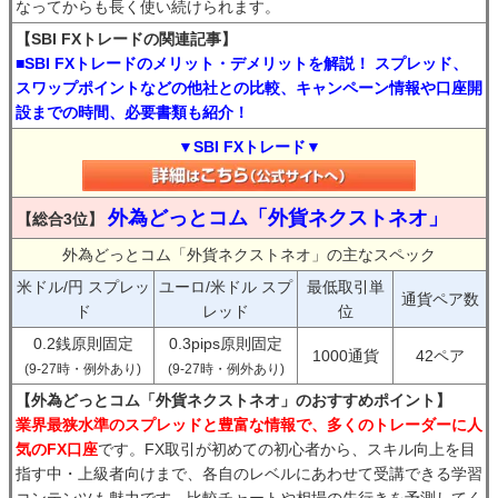
なってからも長く使い続けられます。
【SBI FXトレードの関連記事】
■SBI FXトレードのメリット・デメリットを解説！ スプレッド、
スワップポイントなどの他社との比較、キャンペーン情報や口座開
設までの時間、必要書類も紹介！
▼SBI FXトレード▼
外為どっとコム「外貨ネクストネオ」
【総合3位】
外為どっとコム「外貨ネクストネオ」の主なスペック
米ドル/円 スプレッ
ユーロ/米ドル スプ
最低取引単
通貨ペア数
ド
レッド
位
0.2銭原則固定
0.3pips原則固定
1000通貨
42ペア
(9-27時・例外あり)
(9-27時・例外あり)
【外為どっとコム「外貨ネクストネオ」のおすすめポイント】
業界最狭水準のスプレッドと豊富な情報で、多くのトレーダーに人
気のFX口座
です。FX取引が初めての初心者から、スキル向上を目
指す中・上級者向けまで、各自のレベルにあわせて受講できる学習