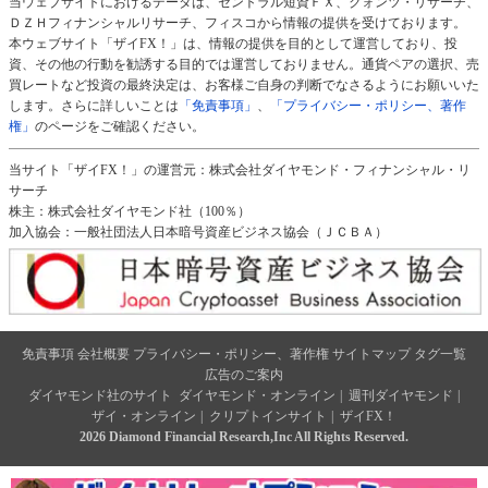
当ウェブサイトにおけるデータは、セントラル短資ＦＸ、クォンツ・リサーチ、
ＤＺＨフィナンシャルリサーチ、フィスコから情報の提供を受けております。
本ウェブサイト「ザイFX！」は、情報の提供を目的として運営しており、投
資、その他の行動を勧誘する目的では運営しておりません。通貨ペアの選択、売
買レートなど投資の最終決定は、お客様ご自身の判断でなさるようにお願いいた
します。さらに詳しいことは
「免責事項」
、
「プライバシー・ポリシー、著作
権」
のページをご確認ください。
当サイト「ザイFX！」の運営元：株式会社ダイヤモンド・フィナンシャル・リ
サーチ
株主：株式会社ダイヤモンド社（100％）
加入協会：一般社団法人日本暗号資産ビジネス協会（ＪＣＢＡ）
免責事項
会社概要
プライバシー・ポリシー、著作権
サイトマップ
タグ一覧
広告のご案内
ダイヤモンド社のサイト
ダイヤモンド・オンライン
|
週刊ダイヤモンド
|
ザイ・オンライン
|
クリプトインサイト
|
ザイFX！
2026 Diamond Financial Research,Inc All Rights Reserved.