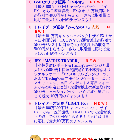
GMOクリック証券「FXネオ」
ＮＥＷ！
【最大100万4000円キャッシュバック】ザイ
FX！から口座開設後、FXネオで1万通貨以上
の取引で4000円がもらえる！ さらに取引量に
応じて最大100万円のチャンスも！
トレイダーズ証券「みんなのFX」
人気！
Ｎ
ＥＷ！
【最大101万円キャッシュバック】ザイFX！か
ら口座開設後、FX口座で5万通貨以上の取引で
5000円+シストレ口座で5万通貨以上の取引で
5000円がもらえる！ さらに取引量に応じて最
大100万円のチャンスも！
JFX「MATRIX TRADER」
ＮＥＷ！
【小林芳彦レポート＆TradingViewインジと最
大100万5000円】口座開設完了で小林芳彦オリ
ジナルレポート「FXスキャルピングのコツ」
およびTradingView専用インジケーター「コバ
スキャインジ」当日プレゼント＆専用フォー
ムからの申込と合計1万通貨以上の新規取引で
5000円キャッシュバック！さらに取引量に応
じて最大100万円のチャンスも！
トレイダーズ証券「LIGHT FX」
ＮＥＷ！
【最大100万3000円キャッシュバック】ザイ
FX！から口座開設後、LIGHT FXで5万通貨以
上の取引で3000円がもらえる！さらに取引量
に応じて最大100万円のチャンスも！