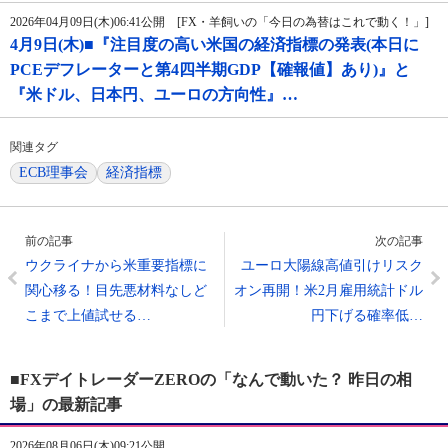
2026年04月09日(木)06:41公開 [FX・羊飼いの「今日の為替はこれで動く！」]
4月9日(木)■『注目度の高い米国の経済指標の発表(本日に
PCEデフレーターと第4四半期GDP【確報値】あり)』と
『米ドル、日本円、ユーロの方向性』…
関連タグ
ECB理事会
経済指標
前の記事
次の記事
ウクライナから米重要指標に
ユーロ大陽線高値引けリスク
関心移る！目先悪材料なしど
オン再開！米2月雇用統計ドル
こまで上値試せる…
円下げる確率低…
■FXデイトレーダーZEROの「なんで動いた？ 昨日の相
場」の最新記事
2026年08月06日(木)09:21公開