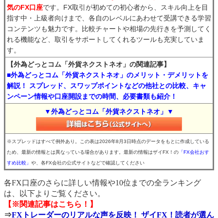
気のFX口座
です。FX取引が初めての初心者から、スキル向上を目
指す中・上級者向けまで、各自のレベルにあわせて受講できる学習
コンテンツも魅力です。比較チャートや相場の先行きを予測してく
れる機能など、取引をサポートしてくれるツールも充実していま
す。
【外為どっとコム「外貨ネクストネオ」の関連記事】
■外為どっとコム「外貨ネクストネオ」のメリット・デメリットを
解説！ スプレッド、スワップポイントなどの他社との比較、キャ
ンペーン情報や口座開設までの時間、必要書類も紹介！
▼外為どっとコム「外貨ネクストネオ」▼
※スプレッドはすべて例外あり。この表は2026年8月3日時点のデータをもとに作成している
ため、最新の情報とは異なっている場合があります。最新の情報はザイFX！の
「FX会社おす
すめ比較」
や、各FX会社の公式サイトなどで確認してください
各FX口座のさらに詳しい情報や10位までの全ランキング
は、以下よりご覧ください。
【※関連記事はこちら！】
⇒
FXトレーダーのリアルな声を反映！ ザイFX！読者が選ん