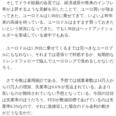
そしてドラギ総裁の会見では、経済成長や将来のインフレ
率が上昇するような見解を示したことで、ユーロ買いが強ま
ってきた。ユーロドルは1.38台に乗せてきて、いよいよ昨年
来の高値を伺っている。ユーロドルはますます買っておきた
いという状況になってきた。でも1.38台はヘッドアンドショ
ルダーを形成している途中でもある。
ユーロドルは1.39台に乗せてくるまでは完ぺきなユーロブ
ルにもなれない。それまでは逆張りで対処するか、短期的な
トレンドフォローで臨んでユーロロングで攻めるしかないだ
ろう。
さて今晩は雇用統計である。予想では就業者数は14万人か
ら15万人の増加、失業率は6.6％が見込まれている。あまり
良いものが期待されていない予想となっている。今回の注目
は失業率のほうだろう。FEDが数値目標であげているのは失
業率6.5%なので、それに急接近した場合のドル金利の動き
がどうなるかだ。