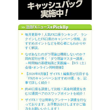
毎月更新中！人気FX口座ランキング。 ラン
クインしたFX口座のキャンペーン情報、お
すすめポイントなどを初心者にもわかりや
すく解説。
なぜあなたのダウ理論は機能しないのか？
田向宏行が導く「ダウ理論マスター講座」
～時間軸の基礎知識と実践編～ 【9/5（土）
会場+オンライン同時開催】
【2026年8月版】ザイFX！編集部が注目する
「FXのキャンペーンおすすめ10選」を、記
事で詳しく紹介！
約40口座を調査して比較！高金利通貨を含
む12通貨ペアのスワップポイントを紹介！
ザイFX！では簡単なアンケート調査を行な
っております。お手数おかけしますがご協
力をお願いいたします！