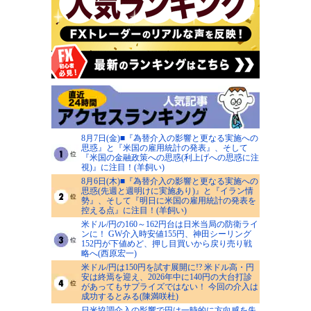
8月7日(金)■『為替介入の影響と更なる実施への
思惑』と『米国の雇用統計の発表』、そして
『米国の金融政策への思惑(利上げへの思惑に注
視)』に注目！(羊飼い)
8月6日(木)■『為替介入の影響と更なる実施への
思惑(先週と週明けに実施あり)』と『イラン情
勢』、そして『明日に米国の雇用統計の発表を
控える点』に注目！(羊飼い)
米ドル/円の160～162円台は日米当局の防衛ライ
ンに！ GW介入時安値155円、神田シーリング
152円が下値めど、押し目買いから戻り売り戦
略へ(西原宏一)
米ドル/円は150円を試す展開に!? 米ドル高・円
安は終焉を迎え、2026年中に140円の大台打診
があってもサプライズではない！ 今回の介入は
成功するとみる(陳満咲杜)
日米協調介入の影響で円は一時的に方向感を失