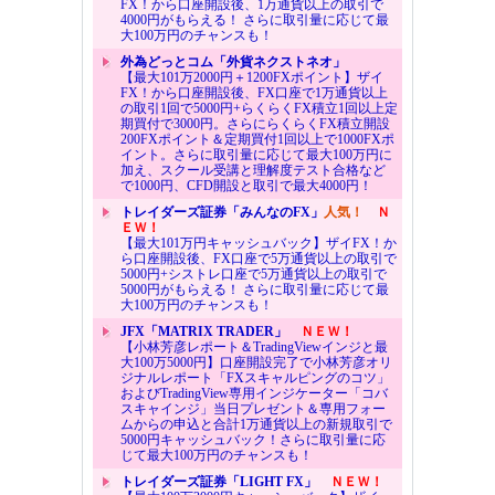
FX！から口座開設後、1万通貨以上の取引で
4000円がもらえる！ さらに取引量に応じて最
大100万円のチャンスも！
外為どっとコム「外貨ネクストネオ」
【最大101万2000円＋1200FXポイント】ザイ
FX！から口座開設後、FX口座で1万通貨以上
の取引1回で5000円+らくらくFX積立1回以上定
期買付で3000円。さらにらくらくFX積立開設
200FXポイント＆定期買付1回以上で1000FXポ
イント。さらに取引量に応じて最大100万円に
加え、スクール受講と理解度テスト合格など
で1000円、CFD開設と取引で最大4000円！
トレイダーズ証券「みんなのFX」
人気！
Ｎ
ＥＷ！
【最大101万円キャッシュバック】ザイFX！か
ら口座開設後、FX口座で5万通貨以上の取引で
5000円+シストレ口座で5万通貨以上の取引で
5000円がもらえる！ さらに取引量に応じて最
大100万円のチャンスも！
JFX「MATRIX TRADER」
ＮＥＷ！
【小林芳彦レポート＆TradingViewインジと最
大100万5000円】口座開設完了で小林芳彦オリ
ジナルレポート「FXスキャルピングのコツ」
およびTradingView専用インジケーター「コバ
スキャインジ」当日プレゼント＆専用フォー
ムからの申込と合計1万通貨以上の新規取引で
5000円キャッシュバック！さらに取引量に応
じて最大100万円のチャンスも！
トレイダーズ証券「LIGHT FX」
ＮＥＷ！