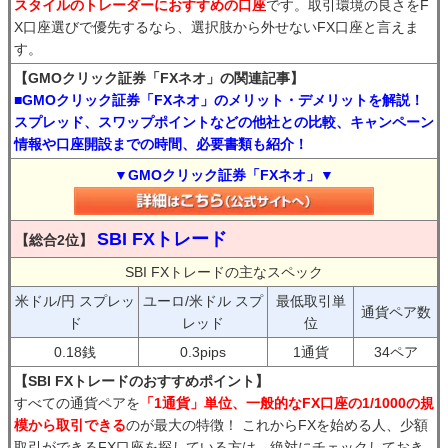
スタイルのトレーダーにおすすめの口座
です。取引環境の良さをF
X口座選びで優先するなら、選択肢から外せないFX口座と言えま
す。
【GMOクリック証券「FXネオ」の関連記事】
■GMOクリック証券「FXネオ」のメリット・デメリットを解説！
スプレッド、スワップポイントなどの他社との比較、キャンペーン
情報や口座開設までの時間、必要書類も紹介！
▼GMOクリック証券「FXネオ」▼
SBI FXトレード
【総合2位】
SBI FXトレードの主なスペック
米ドル/円 スプレッ
ユーロ/米ドル スプ
最低取引単
通貨ペア数
ド
レッド
位
0.18銭
0.3pips
1通貨
34ペア
【SBI FXトレードのおすすめポイント】
すべての通貨ペアを
「1通貨」単位、一般的なFX口座の1/1000の規
模から取引できる
のが最大の特徴！ これからFXを始める人、少額
取引ができるFX口座を探している方は、絶対にチェックしておき