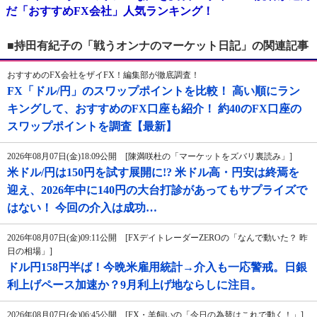
だ「おすすめFX会社」人気ランキング！
■持田有紀子の「戦うオンナのマーケット日記」の関連記事
おすすめのFX会社をザイFX！編集部が徹底調査！
FX「ドル/円」のスワップポイントを比較！ 高い順にラン
キングして、おすすめのFX口座も紹介！ 約40のFX口座の
スワップポイントを調査【最新】
2026年08月07日(金)18:09公開 [陳満咲杜の「マーケットをズバリ裏読み」]
米ドル/円は150円を試す展開に!? 米ドル高・円安は終焉を
迎え、2026年中に140円の大台打診があってもサプライズで
はない！ 今回の介入は成功…
2026年08月07日(金)09:11公開 [FXデイトレーダーZEROの「なんで動いた？ 昨
日の相場」]
ドル円158円半ば！今晩米雇用統計→介入も一応警戒。日銀
利上げペース加速か？9月利上げ地ならしに注目。
2026年08月07日(金)06:45公開 [FX・羊飼いの「今日の為替はこれで動く！」]