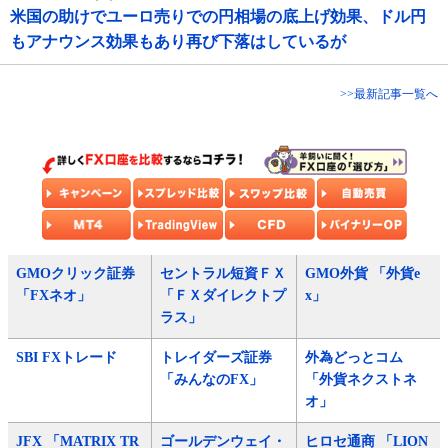
米国の助けでユーロ売りでの円相場の底上げ効果、ドル円
もアナウンス効果もあり再び下落はしているが
>>最新記事一覧へ
GMOクリック証券
セントラル短資ＦＸ
GMO外貨 「外貨e
「FXネオ」
「ＦＸダイレクトプ
x」
ラス」
SBI FXトレード
トレイダーズ証券
外為どっとコム
「みんなのFX」
「外貨ネクストネ
オ」
JFX 「MATRIX TR
ゴールデンウェイ・
ヒロセ通商 「LION