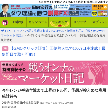
FX比較
キャンペーン
ランキング
スワップ
スプレッド
ザイFX！トップ
>
相場を見通す超強力FXコラム
>
持田有紀子の「戦うオンナの
マーケット日記」
> 今年レンジ半値付近まで上昇のドル円、予想が控えめな雇用
統計待ち
【GMOクリック証券】圧倒的人気で100万口座達成！最
短即日で取引可能！
今年レンジ半値付近まで上昇のドル円、
予想が控えめな雇用
統計待ち
2014年03月07日(金)15:53公開
[2014年03月07日(金)15:53更新]
持田有紀子