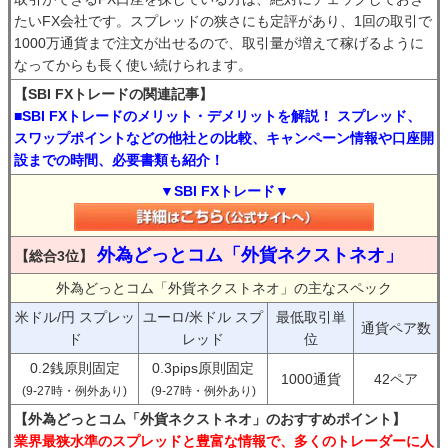
たいFX会社です。スプレッドの狭さにも定評があり、1回の取引で
1000万通貨まで注文が出せるので、取引量が増えて稼げるように
なってからも長く使い続けられます。
【SBI FXトレードの関連記事】
■SBI FXトレードのメリット・デメリットを解説！ スプレッド、
スワップポイントなどの他社との比較、キャンペーン情報や口座開
設までの時間、必要書類も紹介！
▼SBI FXトレード▼
外為どっとコム「外貨ネクストネオ」
【総合3位】
外為どっとコム「外貨ネクストネオ」の主なスペック
米ドル/円 スプレッ
ユーロ/米ドル スプ
最低取引単
通貨ペア数
ド
レッド
位
0.2銭原則固定
0.3pips原則固定
1000通貨
42ペア
(9-27時・例外あり)
(9-27時・例外あり)
【外為どっとコム「外貨ネクストネオ」のおすすめポイント】
業界最狭水準のスプレッドと豊富な情報で、多くのトレーダーに人