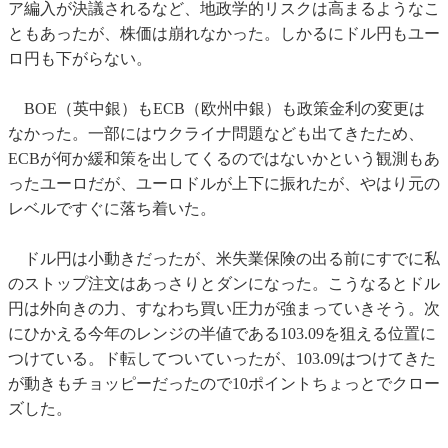
ア編入が決議されるなど、地政学的リスクは高まるようなこ
ともあったが、株価は崩れなかった。しかるにドル円もユー
ロ円も下がらない。
BOE（英中銀）もECB（欧州中銀）も政策金利の変更は
なかった。一部にはウクライナ問題なども出てきたため、
ECBが何か緩和策を出してくるのではないかという観測もあ
ったユーロだが、ユーロドルが上下に振れたが、やはり元の
レベルですぐに落ち着いた。
ドル円は小動きだったが、米失業保険の出る前にすでに私
のストップ注文はあっさりとダンになった。こうなるとドル
円は外向きの力、すなわち買い圧力が強まっていきそう。次
にひかえる今年のレンジの半値である103.09を狙える位置に
つけている。ド転してついていったが、103.09はつけてきた
が動きもチョッピーだったので10ポイントちょっとでクロー
ズした。