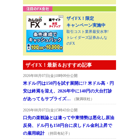
ザイFX！限定
キャンペーン実施中
取引コスト業界最安水準!
トレイダーズ証券みんな
のFX
ザイFX！最新＆おすすめ記事
2026年08月07日(金)18時09分公開
米ドル/円は150円を試す展開に!? 米ドル高・円
安は終焉を迎え、2026年中に140円の大台打診
があってもサプライズ…
（陳満咲杜）
2026年08月07日(金)15時43分公開
口先の楽観論とは違って中東情勢は悪化し原油
反発、ドル円も158円台に戻しドル金利上昇で
の雇用統計
（持田有紀子）