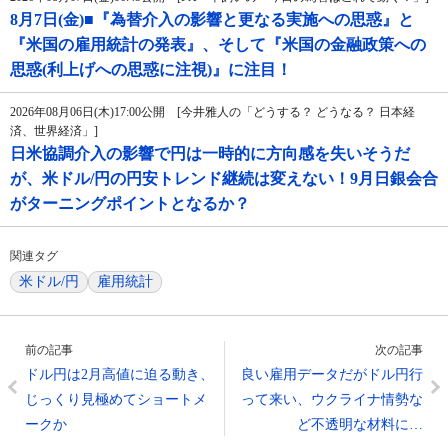
8月7日(金)■『為替介入の影響と更なる実施への思惑』と
『米国の雇用統計の発表』、そして『米国の金融政策への
思惑(利上げへの思惑に注視)』に注目！
2026年08月06日(木)17:00公開 [今井雅人の「どうする？ どうなる？ 日本経
済、世界経済」]
日米協調介入の影響で円は一時的に方向感を失いそうだ
が、米ドル/円の円安トレンド継続は変えない！9月日銀会合
がターニングポイントとなるか？
関連タグ
米ドル/円
雇用統計
前の記事
次の記事
ドル円は2月高値に迫る動き、
良い雇用データだがドル円行
じっくり見極めてショートメ
って来い、ウクライナ情勢な
ークか
ど不透明な材料に…