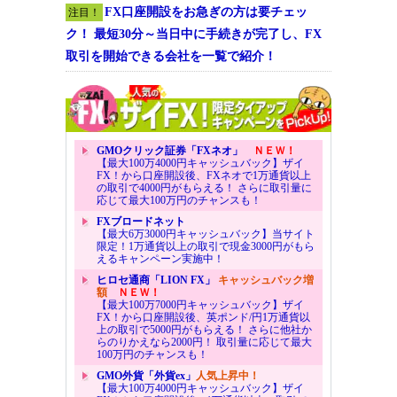
FX口座開設をお急ぎの方は要チェッ
注目！
ク！ 最短30分～当日中に手続きが完了し、FX
取引を開始できる会社を一覧で紹介！
GMOクリック証券「FXネオ」
ＮＥＷ！
【最大100万4000円キャッシュバック】ザイ
FX！から口座開設後、FXネオで1万通貨以上
の取引で4000円がもらえる！ さらに取引量に
応じて最大100万円のチャンスも！
FXブロードネット
【最大6万3000円キャッシュバック】当サイト
限定！1万通貨以上の取引で現金3000円がもら
えるキャンペーン実施中！
ヒロセ通商「LION FX」
キャッシュバック増
額
ＮＥＷ！
【最大100万7000円キャッシュバック】ザイ
FX！から口座開設後、英ポンド/円1万通貨以
上の取引で5000円がもらえる！ さらに他社か
らのりかえなら2000円！ 取引量に応じて最大
100万円のチャンスも！
GMO外貨「外貨ex」
人気上昇中！
【最大100万4000円キャッシュバック】ザイ