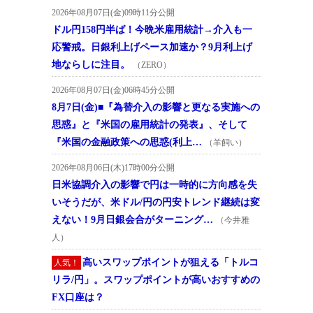
2026年08月07日(金)09時11分公開
ドル円158円半ば！今晩米雇用統計→介入も一
応警戒。日銀利上げペース加速か？9月利上げ
地ならしに注目。
（ZERO）
2026年08月07日(金)06時45分公開
8月7日(金)■『為替介入の影響と更なる実施への
思惑』と『米国の雇用統計の発表』、そして
『米国の金融政策への思惑(利上…
（羊飼い）
2026年08月06日(木)17時00分公開
日米協調介入の影響で円は一時的に方向感を失
いそうだが、米ドル/円の円安トレンド継続は変
えない！9月日銀会合がターニング…
（今井雅
人）
高いスワップポイントが狙える「トルコ
人気！
リラ/円」。スワップポイントが高いおすすめの
FX口座は？