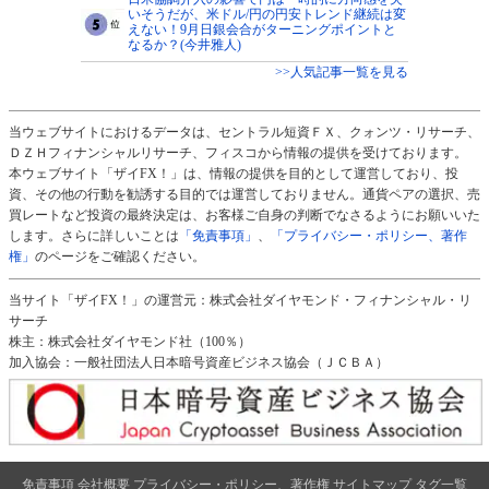
いそうだが、米ドル/円の円安トレンド継続は変
えない！9月日銀会合がターニングポイントと
なるか？(今井雅人)
>>人気記事一覧を見る
当ウェブサイトにおけるデータは、セントラル短資ＦＸ、クォンツ・リサーチ、
ＤＺＨフィナンシャルリサーチ、フィスコから情報の提供を受けております。
本ウェブサイト「ザイFX！」は、情報の提供を目的として運営しており、投
資、その他の行動を勧誘する目的では運営しておりません。通貨ペアの選択、売
買レートなど投資の最終決定は、お客様ご自身の判断でなさるようにお願いいた
します。さらに詳しいことは
「免責事項」
、
「プライバシー・ポリシー、著作
権」
のページをご確認ください。
当サイト「ザイFX！」の運営元：株式会社ダイヤモンド・フィナンシャル・リ
サーチ
株主：株式会社ダイヤモンド社（100％）
加入協会：一般社団法人日本暗号資産ビジネス協会（ＪＣＢＡ）
免責事項
会社概要
プライバシー・ポリシー、著作権
サイトマップ
タグ一覧