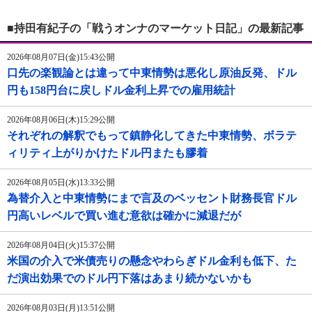
■持田有紀子の「戦うオンナのマーケット日記」の最新記事
2026年08月07日(金)15:43公開
口先の楽観論とは違って中東情勢は悪化し原油反発、ドル
円も158円台に戻しドル金利上昇での雇用統計
2026年08月06日(木)15:29公開
それぞれの解釈でもって鎮静化してきた中東情勢、ボラテ
ィリティ上がりかけたドル円またも膠着
2026年08月05日(水)13:33公開
為替介入と中東情勢にまで言及のベッセント財務長官ドル
円高いレベルで買い進む意欲は確かに減退だが
2026年08月04日(火)15:37公開
米国の介入で米債売りの懸念やわらぎドル金利も低下、た
だ演出効果でのドル円下落はあまり続かないかも
2026年08月03日(月)13:51公開