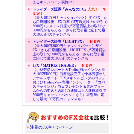
えるキャンペーン実施中！
トレイダーズ証券「みんなのFX」
人気！
Ｎ
ＥＷ！
【最大101万円キャッシュバック】ザイFX！か
ら口座開設後、FX口座で5万通貨以上の取引で
5000円+シストレ口座で5万通貨以上の取引で
5000円がもらえる！ さらに取引量に応じて最
大100万円のチャンスも！
トレイダーズ証券「LIGHT FX」
ＮＥＷ！
【最大100万3000円キャッシュバック】ザイ
FX！から口座開設後、LIGHT FXで5万通貨以
上の取引で3000円がもらえる！さらに取引量
に応じて最大100万円のチャンスも！
JFX「MATRIX TRADER」
ＮＥＷ！
【小林芳彦レポート＆TradingViewインジと最
大100万5000円】口座開設完了で小林芳彦オリ
ジナルレポート「FXスキャルピングのコツ」
およびTradingView専用インジケーター「コバ
スキャインジ」当日プレゼント＆専用フォー
ムからの申込と合計1万通貨以上の新規取引で
5000円キャッシュバック！さらに取引量に応
じて最大100万円のチャンスも！
注目のFXキャンペーン