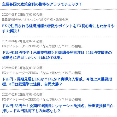
主要各国の政策金利の推移をグラフでチェック！
2026年08月03日(月)09:00公開
IMM通貨先物ポジション／経済指標・政策金利
FXで注目される経済指標の特徴やポイントをFX初心者にもわかりや
すく解説！
2026年06月29日(月)09:45公開
FXデイトレーダーZEROの「なんで動いた？ 昨日の相場」
ドル円161円後半！米重要指標とFRB議長発言注目！162円突破後の
値動きに注目したい。3日はNY休場。
2026年02月04日(水)09:38公開
FXデイトレーダーZEROの「なんで動いた？ 昨日の相場」
ドル円→長期見通し165か？145か？実弾介入警戒。今晩は米重要指
標、8日は総選挙に注目。自民大勝？
2026年02月02日(月)09:45公開
FXデイトレーダーZEROの「なんで動いた？ 昨日の相場」
ドル円155円台！次期FRB議長にウォーシュ氏指名。米重要指標目白
押し→ドル円乱高下も方向感なし？