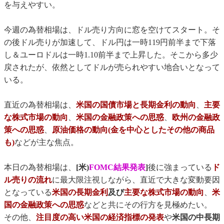
を与えやすい。
今週の為替相場は、ドル売り方向に窓を空けてスタート。そ
の後ドル売りが加速して、ドル円は一時119円前半まで下落
し＆ユーロドルは一時1.10前半まで上昇した。そこから多少
戻されたが、依然としてドルが売られやすい地合いとなって
いる。
直近の為替相場は、
米国の国債市場と長期金利の動向
、
主要
な株式市場の動向
、
米国の金融政策への思惑
、
欧州の金融政
策への思惑
、
原油価格の動向(金を中心としたその他の商品
も)
などが主な焦点。
本日の為替相場は、
[米)
FOMC結果発表
]
後に強まっている
ド
ル売りの流れ
に最大限注視しながら、直近で大きな変動要因
となっている
米国の長期金利
及び
主要な株式市場の動向
、
米
国の金融政策への思惑
などと共にその行方を見極めたい。
その他、
注目度の高い米国の経済指標の発表
や
米国の中長期