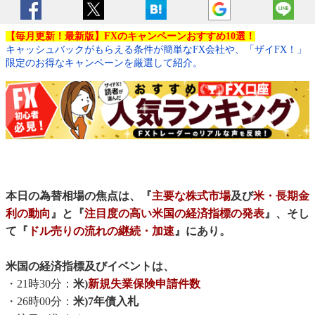
【毎月更新！最新版】FXのキャンペーンおすすめ10選！
キャッシュバックがもらえる条件が簡単なFX会社や、「ザイFX！」
限定のお得なキャンペーンを厳選して紹介。
本日の為替相場の焦点は、『
主要な株式市場
及び
米・長期金
利の動向
』と『
注目度の高い米国の経済指標の発表
』、そし
て『
ドル売りの流れの継続・加速
』にあり。
米国の経済指標及びイベントは、
・21時30分：
米)
新規失業保険申請件数
・26時00分：
米)7年債入札