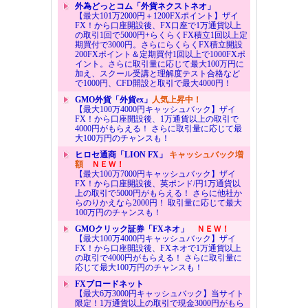
外為どっとコム「外貨ネクストネオ」
【最大101万2000円＋1200FXポイント】ザイ
FX！から口座開設後、FX口座で1万通貨以上
の取引1回で5000円+らくらくFX積立1回以上定
期買付で3000円。さらにらくらくFX積立開設
200FXポイント＆定期買付1回以上で1000FXポ
イント。さらに取引量に応じて最大100万円に
加え、スクール受講と理解度テスト合格など
で1000円、CFD開設と取引で最大4000円！
GMO外貨「外貨ex」
人気上昇中！
【最大100万4000円キャッシュバック】ザイ
FX！から口座開設後、1万通貨以上の取引で
4000円がもらえる！ さらに取引量に応じて最
大100万円のチャンスも！
ヒロセ通商「LION FX」
キャッシュバック増
額
ＮＥＷ！
【最大100万7000円キャッシュバック】ザイ
FX！から口座開設後、英ポンド/円1万通貨以
上の取引で5000円がもらえる！ さらに他社か
らのりかえなら2000円！ 取引量に応じて最大
100万円のチャンスも！
GMOクリック証券「FXネオ」
ＮＥＷ！
【最大100万4000円キャッシュバック】ザイ
FX！から口座開設後、FXネオで1万通貨以上
の取引で4000円がもらえる！ さらに取引量に
応じて最大100万円のチャンスも！
FXブロードネット
【最大6万3000円キャッシュバック】当サイト
限定！1万通貨以上の取引で現金3000円がもら