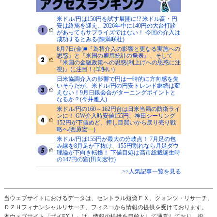
米ドル/円は150円を試す展開に!? 米ドル高・円
安は終焉を迎え、2026年中に140円の大台打診
があってもサプライズではない！ 今回の介入は
成功するとみる(陳満咲杜)
8月7日(金)■『為替介入の影響と更なる実施への
思惑』と『米国の雇用統計の発表』、そして
『米国の金融政策への思惑(利上げへの思惑に注
視)』に注目！(羊飼い)
日米協調介入の影響で円は一時的に方向感を失
いそうだが、米ドル/円の円安トレンド継続は変
えない！9月日銀会合がターニングポイントと
なるか？(今井雅人)
米ドル/円の160～162円台は日米当局の防衛ライ
ンに！ GW介入時安値155円、神田シーリング
152円が下値めど、押し目買いから戻り売り戦
略へ(西原宏一)
米ドル/円は155円が最大の分岐点！ 7月足の包
み線を8月足が下抜け、155円割れなら月足ダウ
理論が下向き転換！ 下値目処は高市総裁誕生時
の147円の窓(田向宏行)
>>人気記事一覧を見る
当ウェブサイトにおけるデータは、セントラル短資ＦＸ、クォンツ・リサーチ、
ＤＺＨフィナンシャルリサーチ、フィスコから情報の提供を受けております。
本ウェブサイト「ザイFX！」は、情報の提供を目的として運営しており、投