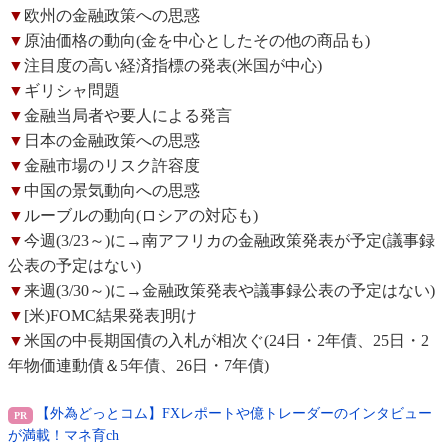
▼
欧州の金融政策への思惑
▼
原油価格の動向(金を中心としたその他の商品も)
▼
注目度の高い経済指標の発表(米国が中心)
▼
ギリシャ問題
▼
金融当局者や要人による発言
▼
日本の金融政策への思惑
▼
金融市場のリスク許容度
▼
中国の景気動向への思惑
▼
ルーブルの動向(ロシアの対応も)
▼
今週(3/23～)に→南アフリカの金融政策発表が予定(議事録
公表の予定はない)
▼
来週(3/30～)に→金融政策発表や議事録公表の予定はない)
▼
[米)FOMC結果発表]明け
▼
米国の中長期国債の入札が相次ぐ(24日・2年債、25日・2
年物価連動債＆5年債、26日・7年債)
【外為どっとコム】FXレポートや億トレーダーのインタビュー
が満載！マネ育ch