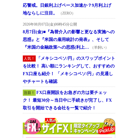
応警戒。日銀利上げペース加速か？9月利上げ
地ならしに注目。
（ZERO）
2026年08月07日(金)06時45分公開
8月7日(金)■『為替介入の影響と更なる実施への
思惑』と『米国の雇用統計の発表』、そして
『米国の金融政策への思惑(利上…
（羊飼い）
「メキシコペソ/円」のスワップポイント
人気！
を比較！ 高い順にランキングして、おすすめの
FX口座も紹介！ 「メキシコペソ/円」の見通し
やチャートも確認
FX口座開設をお急ぎの方は要チェッ
注目！
ク！ 最短30分～当日中に手続きが完了し、FX
取引を開始できる会社を一覧で紹介！