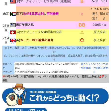
B
米)
マークイットサービス業PMI【速報値】
57.0
57.1
5
5.75%
5.75%
○
未定
南ア)
SARB政策金利
＆
声明発表
据え
据え置
置き
き
BB
米)7年債入札
290億ドル
26:0
0
△
ス)
ツアブリュックSNB理事の発言
要人発言
26:3
◎
英)
カーニーBOE総裁の発言
要人発言
0
文字が、普通→太字→赤色太字の順番で重要なものになる。ピンク太字は金融政策関連のも
の。
ピンクのバックは米国の材料でオレンジは金融政策関連、黄は要人発言、緑は企業の決算を表
す。
重要ラン
米国の経済指標はSS→S→AA→A→BB→B→Cの7段階で
当コンテンツについての
ク
表記
免罪事項・ご利用上注意
について
その他の経済指標は◎→○→△→×の4段階で表記
点
※
15時～20時に市場予想値(コンセンサス)の最新の数値をチェックし、更新した数値は
赤字
で
表記