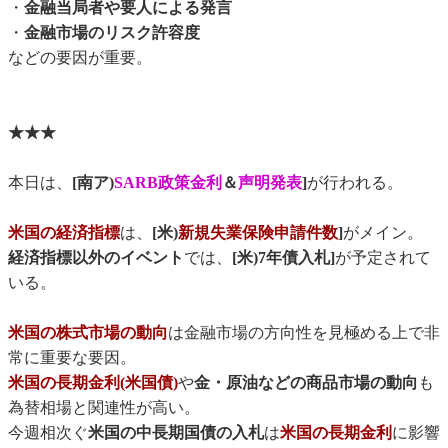
・
金融当局者や要人による発言
・
金融市場のリスク許容度
などの要因が重要。
★★★
本日は、
[南ア)
SARB政策金利
＆
声明発表
]
が行われる。
米国の経済指標
は、
[米)
新規失業保険申請件数
]
がメイン。
経済指標以外のイベント
では、
[米)7年債入札]
が予定されて
いる。
米国の株式市場の動向
は金融市場の方向性を見極める上で非
常に重要な要因。
米国の長期金利(米国債)
や
金・原油などの商品市場の動向
も
為替相場と関連性が高い。
今週相次ぐ
米国の中長期国債の入札
は
米国の長期金利
に影響