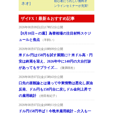
初心者にうれしい無料オ
ンラインセミナーが充実!
ザイFX！最新＆おすすめ記事
2026年08月09日(日)17時52分公開
【8月10日～の週】為替相場の注目材料スケジ
ュールと焦点
（羊飼い）
2026年08月07日(金)18時09分公開
米ドル/円は150円を試す展開に!? 米ドル高・円
安は終焉を迎え、2026年中に140円の大台打診
があってもサプライズ…
（陳満咲杜）
2026年08月07日(金)15時43分公開
口先の楽観論とは違って中東情勢は悪化し原油
反発、ドル円も158円台に戻しドル金利上昇で
の雇用統計
（持田有紀子）
2026年08月07日(金)09時11分公開
ドル円158円半ば！今晩米雇用統計→介入も一