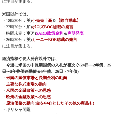
に注目が集まる。
米国以外では、
・18時30分：
英)
小売売上高
＆
【除自動車】
・22時30分：
加)
ポロズBOC総裁の発言
・時間未定：
南ア)
SARB政策金利
＆
声明発表
・26時30分：
英)
カーニーBOE総裁の発言
に注目が集まる。
経済指標や要人発言以外では、
・
今週に米国の中長期国債の入札が相次ぐ(
24日・2年債
、
25
日・2年物価連動債＆5年債
、26日・7年債)
・
米国の国債市場と長期金利の動向
・
主要な株式市場の動向
・
米国の金融政策への思惑
・
欧州の金融政策への思惑
・
原油価格の動向(金を中心としたその他の商品も)
・
ギリシャ問題