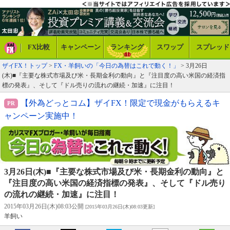
FX比較
キャンペーン
ランキング
スワップ
スプレッド
ザイFX！トップ
>
FX・羊飼いの「今日の為替はこれで動く！」
> 3月26日
(木)■『主要な株式市場及び米・長期金利の動向』と『注目度の高い米国の経済指
標の発表』、そして『ドル売りの流れの継続・加速』に注目！
【外為どっとコム】ザイFX！限定で現金がもらえるキ
ャンペーン実施中！
3月26日(木)■『主要な株式市場及び米・長期金利の動向』と
『注目度の高い米国の経済指標の発表』、そして『ドル売り
の流れの継続・加速』に注目！
2015年03月26日(木)08:03公開
[2015年03月26日(木)08:03更新]
羊飼い