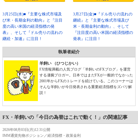
3月25日(水)■『主要な株式市場及
3月27日(金)■『ドル売りの流れの
び米・長期金利の動向』と『注目
継続』と『主要な株式市場及び
度の高い米国の経済指標の発
米・長期金利の動向』、そして
表』、そして『ドル売りの流れの
『注目度の高い米国の経済指標の
継続・加速』に注目！
発表』に注目！
執筆者紹介
羊飼い （ひつじかい）
FX情報満載の人気ブログ「羊飼いのFXブログ」を運営
する凄腕ブロガー。日本ではまだFXが一般的でなかった
2001年からFXのトレードを続けている。このコーナーは
そんな羊飼いが今日発表される重要経済指標をズバリ解
説！
FX・羊飼いの「今日の為替はこれで動く！」の関連記事
2026年08月03日(月)12:31公開
IMM通貨先物ポジション／経済指標・政策金利