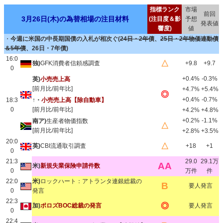
指標ランク
市場
前回
3月26日(木)の為替相場の注目材料
(注目度＆影
予想
発表値
響度)
値
・
今週に米国の中長期国債の入札が相次ぐ(
24日・2年債
、
25日・2年物価連動債
＆5年債
、26日・7年債)
16:0
△
独)
GFK消費者信頼感調査
+9.8
+9.7
0
+0.4%
-0.3%
英)
小売売上高
[前月比/前年比]
+4.7%
+5.4%
◎
+0.4%
-0.7%
18:3
↑・
小売売上高【除自動車】
0
[前月比/前年比]
+4.2%
+4.8%
+0.2%
-1.1%
南ア)
生産者物価指数
△
[前月比/前年比]
+2.8%
+3.5%
20:0
△
英)
CBI流通取引調査
+18
+1
0
21:3
29.0
29.1万
AA
米)
新規失業保険申請件数
0
万件
件
22:0
米)
ロックハート：アトランタ連銀総裁の
B
要人発言
0
発言
22:3
◎
加)
ポロズBOC総裁の発言
要人発言
0
22:4