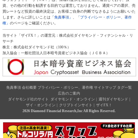
資、その他の行動を勧誘する目的では運営しておりません。通貨ペアの選択、売
買レートなど投資の最終決定は、お客様ご自身の判断でなさるようにお願いいた
します。さらに詳しいことは
「免責事項」
、
「プライバシー・ポリシー、著作
権」
のページをご確認ください。
当サイト「ザイFX！」の運営元：株式会社ダイヤモンド・フィナンシャル・リ
サーチ
株主：株式会社ダイヤモンド社（100％）
加入協会：一般社団法人日本暗号資産ビジネス協会（ＪＣＢＡ）
免責事項
会社概要
プライバシー・ポリシー、著作権
サイトマップ
タグ一覧
広告のご案内
ダイヤモンド社のサイト
ダイヤモンド・オンライン
|
週刊ダイヤモンド
|
ザイ・オンライン
|
クリプトインサイト
|
ザイFX！
2026 Diamond Financial Research,Inc All Rights Reserved.