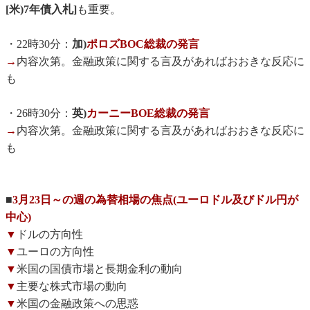
[米)7年債入札]
も重要。
・22時30分：
加)
ポロズBOC総裁の発言
→
内容次第。金融政策に関する言及があればおおきな反応に
も
・26時30分：
英)
カーニーBOE総裁の発言
→
内容次第。金融政策に関する言及があればおおきな反応に
も
■
3月23日～の週の為替相場の焦点(ユーロドル及びドル円が
中心)
▼
ドルの方向性
▼
ユーロの方向性
▼
米国の国債市場と長期金利の動向
▼
主要な株式市場の動向
▼
米国の金融政策への思惑