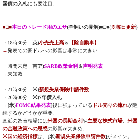
国債の入札
にも要注目。
■□■
本日のトレード用のエサ
(羊飼いの見解)■□■(
※毎日更新
)
・18時30分：
英)
小売売上高
＆
【除自動車】
→
発表での豪ドルへの影響は非常に大きい
・時間未定：
南ア)
SARB政策金利
＆
声明発表
→
未知数
・21時30分：
米)
新規失業保険申請件数
・26時00分：
米)7年債入札
→
[米)
FOMC結果発表
]
後に強まっている
ドル売りの流れ
が継
続するかどうかが重要。
直近の為替相場には
米国の長期金利
や
主要な株式市場
、
米国
の金融政策への思惑
の影響が大きめ。
米国の経済指標
は、
[米)
新規失業保険申請件数
]
がメイン。