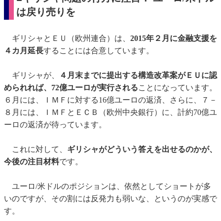
は戻り売りを
ギリシャとＥＵ（欧州連合）は、
2015年２月に金融支援を
４カ月延長
することには合意しています。
ギリシャが、
４月末までに提出する構造改革案がＥＵに認
められれば、72億ユーロが実行される
ことになっています。
６月には、ＩＭＦに対する16億ユーロの返済、さらに、７－
８月には、ＩＭＦとＥＣＢ（欧州中央銀行）に、計約70億ユ
ーロの返済が待っています。
これに対して、
ギリシャがどういう答えを出せるのかが、
今後の注目材料
です。
ユーロ/米ドルのポジションは、依然としてショートが多
いのですが、その割には反発力も弱いな、というのが実感で
す。