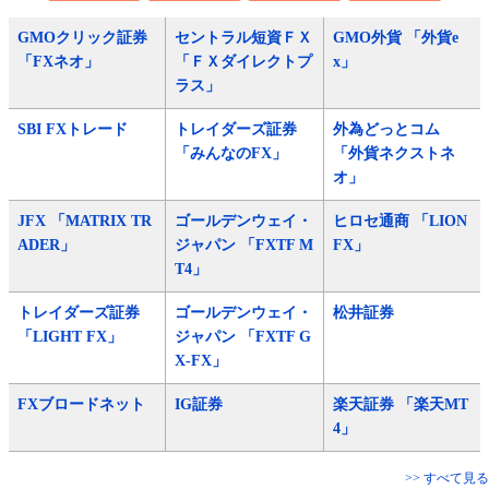
GMOクリック証券
セントラル短資ＦＸ
GMO外貨 「外貨e
「FXネオ」
「ＦＸダイレクトプ
x」
ラス」
SBI FXトレード
トレイダーズ証券
外為どっとコム
「みんなのFX」
「外貨ネクストネ
オ」
JFX 「MATRIX TR
ゴールデンウェイ・
ヒロセ通商 「LION
ADER」
ジャパン 「FXTF M
FX」
T4」
トレイダーズ証券
ゴールデンウェイ・
松井証券
「LIGHT FX」
ジャパン 「FXTF G
X-FX」
FXブロードネット
IG証券
楽天証券 「楽天MT
4」
>> すべて見る