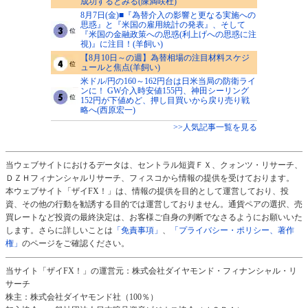
成功するとみる(陳満咲杜)
8月7日(金)■『為替介入の影響と更なる実施への
思惑』と『米国の雇用統計の発表』、そして
『米国の金融政策への思惑(利上げへの思惑に注
視)』に注目！(羊飼い)
【8月10日～の週】為替相場の注目材料スケジ
ュールと焦点(羊飼い)
米ドル/円の160～162円台は日米当局の防衛ライ
ンに！ GW介入時安値155円、神田シーリング
152円が下値めど、押し目買いから戻り売り戦
略へ(西原宏一)
>>人気記事一覧を見る
当ウェブサイトにおけるデータは、セントラル短資ＦＸ、クォンツ・リサーチ、
ＤＺＨフィナンシャルリサーチ、フィスコから情報の提供を受けております。
本ウェブサイト「ザイFX！」は、情報の提供を目的として運営しており、投
資、その他の行動を勧誘する目的では運営しておりません。通貨ペアの選択、売
買レートなど投資の最終決定は、お客様ご自身の判断でなさるようにお願いいた
します。さらに詳しいことは
「免責事項」
、
「プライバシー・ポリシー、著作
権」
のページをご確認ください。
当サイト「ザイFX！」の運営元：株式会社ダイヤモンド・フィナンシャル・リ
サーチ
株主：株式会社ダイヤモンド社（100％）