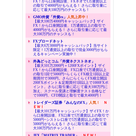
FX！から口座開設後、FXネオで1万通貨以上
の取引で4000円がもらえる！ さらに取引量に
応じて最大100万円のチャンスも！
GMO外貨「外貨ex」
人気上昇中！
【最大100万4000円キャッシュバック】ザイ
FX！から口座開設後、1万通貨以上の取引で
4000円がもらえる！ さらに取引量に応じて最
大100万円のチャンスも！
FXブロードネット
【最大6万3000円キャッシュバック】当サイト
限定！1万通貨以上の取引で現金3000円がもら
えるキャンペーン実施中！
外為どっとコム「外貨ネクストネオ」
【最大101万2000円＋1200FXポイント】ザイ
FX！から口座開設後、FX口座で1万通貨以上
の取引1回で5000円+らくらくFX積立1回以上定
期買付で3000円。さらにらくらくFX積立開設
200FXポイント＆定期買付1回以上で1000FXポ
イント。さらに取引量に応じて最大100万円に
加え、スクール受講と理解度テスト合格など
で1000円、CFD開設と取引で最大4000円！
トレイダーズ証券「みんなのFX」
人気！
Ｎ
ＥＷ！
【最大101万円キャッシュバック】ザイFX！か
ら口座開設後、FX口座で5万通貨以上の取引で
5000円+シストレ口座で5万通貨以上の取引で
5000円がもらえる！ さらに取引量に応じて最
大100万円のチャンスも！
JFX「MATRIX TRADER」
ＮＥＷ！