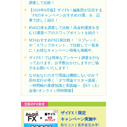
調査して比較！
【2026年8月版】ザイFX！編集部が注目する
「FXのキャンペーンおすすめ10選」を、記
事で詳しく紹介！
約40口座を調査して比較！高金利通貨を含
む12通貨ペアのスワップポイントを紹介！
MT4おすすめFX口座比較！「スプレッド」
や「スワップポイント」で比較して一覧表
に！お得なキャンペーン情報も掲載中。
ザイFX！では簡単なアンケート調査を行な
っております。お手数おかけしますがご協
力をお願いいたします！
なぜあなたのダウ理論は機能しないのか？
田向宏行が導く「ダウ理論マスター講座」
～時間軸の基礎知識と実践編～ 【9/5（土）
会場+オンライン同時開催】
ザイFX！限定
キャンペーン実施中
取引コスト業界最安水準!