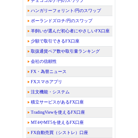
チェココルナ/円のスワップ
ハンガリーフォリント/円のスワップ
ポーランドズロチ/円のスワップ
羊飼いが選んだ初心者にやさしいFX口座
少額で取引できるFX口座
取扱通貨ペア数や取引量ランキング
会社の信頼性
FX・為替ニュース
FXスマホアプリ
注文機能・システム
積立サービスがあるFX口座
TradingViewを使えるFX口座
MT4やMT5を使えるFX口座
FX自動売買（シストレ）口座