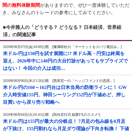
間の無料体験期間
がありますので、ぜひ一度体験していただ
き、みなさんのトレードの参考にしてみてください。
■今井雅人の「どうする？ どうなる？ 日本経済、世界経
済」の関連記事
2026年08月07日(金)18:09公開 [陳満咲杜の「マーケットをズバリ裏読み」]
米ドル/円は150円を試す展開に!? 米ドル高・円安は終焉を
迎え、2026年中に140円の大台打診があってもサプライズで
はない！ 今回の介入は成功…
2026年08月06日(木)13:20公開 [西原宏一の「ヘッジファンドの思惑」]
米ドル/円の160～162円台は日米当局の防衛ラインに！ GW
介入時安値155円、神田シーリング152円が下値めど、押し
目買いから戻り売り戦略へ
2026年08月04日(火)16:43公開 [田向宏行式 副業FXのススメ!]
米ドル/円は155円が最大の分岐点！ 7月足の包み線を8月足
が下抜け、155円割れなら月足ダウ理論が下向き転換！ 下値