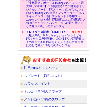
【小林芳彦レポート＆TradingViewインジと最
大100万5000円】口座開設完了で小林芳彦オリ
ジナルレポート「FXスキャルピングのコツ」
およびTradingView専用インジケーター「コバ
スキャインジ」当日プレゼント＆専用フォー
ムからの申込と合計1万通貨以上の新規取引で
5000円キャッシュバック！さらに取引量に応
じて最大100万円のチャンスも！
トレイダーズ証券「LIGHT FX」
ＮＥＷ！
【最大100万3000円キャッシュバック】ザイ
FX！から口座開設後、LIGHT FXで5万通貨以
上の取引で3000円がもらえる！さらに取引量
に応じて最大100万円のチャンスも！
注目のFXキャンペーン
スプレッド（取引コスト）
スワップポイント
トルコリラ/円のスワップ
メキシコペソ/円のスワップ