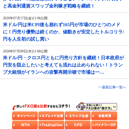
と高金利通貨スワップ金利稼ぎ戦略を継続！
2026年07月17日(金)11:06公開
米ドル/円は米CPI後も崩れず165円が市場のひとつのメド
に！円売り優勢は続くのか、値動きが安定したトルコリラ/
円を人生初の試し買い
2026年07月09日(木)11:00公開
米ドル/円・クロス円ともに円売り方針を継続！日本政府が
円安を阻止したいと考えても流れは止められない！トラン
プ大統領がイランへの攻撃再開示唆で市場は一…
>>最新記事一覧へ