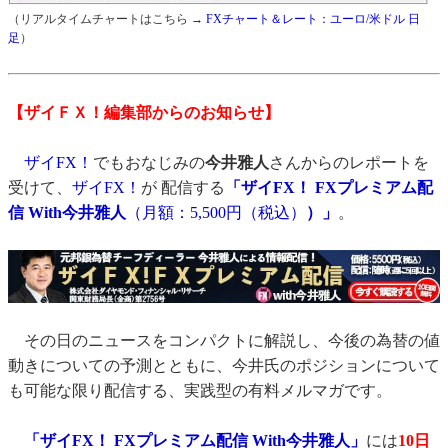
（リアルタイムチャートはこちら →
FXチャート＆レート：ユーロ/米ドル 日
足
）
【ザイＦＸ！編集部からのお知らせ】
ザイFX！
でもおなじみの
今井雅人
さんからのレポートを
受けて、
ザイFX！
が 配信する
「ザイFX！ FXプレミアム配
信 With今井雅人
（月額：5,500円（税込）
）」
。
その日のニュースをコンパクトに解説し、今後の為替の値
動きについての予測とともに、今井氏のポジションについて
も可能な限り配信する、実践型の有料メルマガです。
「ザイFX！ FXプレミアム配信 With今井雅人」
には
10日