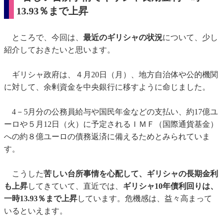
13.93％まで上昇
ところで、今回は、
最近のギリシャの状況
について、少し
紹介しておきたいと思います。
ギリシャ政府は、４月20日（月）、地方自治体や公的機関
に対して、余剰資金を中央銀行に移すように命じました。
4－5月分の公務員給与や国民年金などの支払い、約17億ユ
ーロや５月12日（火）に予定されるＩＭＦ（国際通貨基金）
への約８億ユーロの債務返済に備えるためとみられていま
す。
こうした
苦しい台所事情を心配して、ギリシャの長期金利
も上昇
してきていて、直近では、
ギリシャ10年債利回りは、
一時13.93％まで上昇
しています。危機感は、益々高まって
いるといえます。