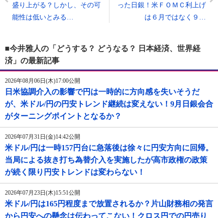
盛り上がる？しかし、その可
った日銀！米ＦＯＭＣ利上げ
能性は低いとみる…
は６月ではなく９…
■今井雅人の「どうする？ どうなる？ 日本経済、世界経
済」の最新記事
2026年08月06日(木)17:00公開
日米協調介入の影響で円は一時的に方向感を失いそうだ
が、米ドル/円の円安トレンド継続は変えない！9月日銀会合
がターニングポイントとなるか？
2026年07月31日(金)14:42公開
米ドル/円は一時157円台に急落後は徐々に円安方向に回帰。
当局による抜き打ち為替介入を実施したが高市政権の政策
が続く限り円安トレンドは変わらない！
2026年07月23日(木)15:51公開
米ドル/円は165円程度まで放置されるか？片山財務相の発言
から円安への懸念は伝わってこない！クロス円での円売り