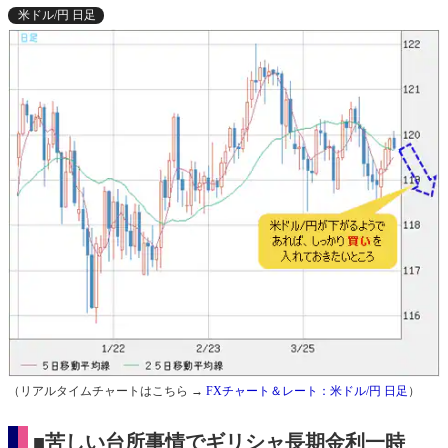
米ドル/円 日足
（リアルタイムチャートはこちら →
FXチャート＆レート：米ドル/円 日足
）
■苦しい台所事情でギリシャ長期金利一時