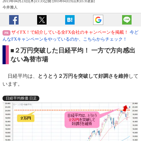
2015年04月23日(木)15:35公開
[2015年04月23日(木)15:35更新]
今井雅人
ザイFX！で紹介している全FX会社のキャンペーンを掲載！
今ど
んなFXキャンペーンをやっているのか、こちらからチェック！
■２万円突破した日経平均！ 一方で方向感出
ない為替市場
日経平均は、
とうとう２万円を突破して好調さを維持
して
います。
日経平均株価 日足