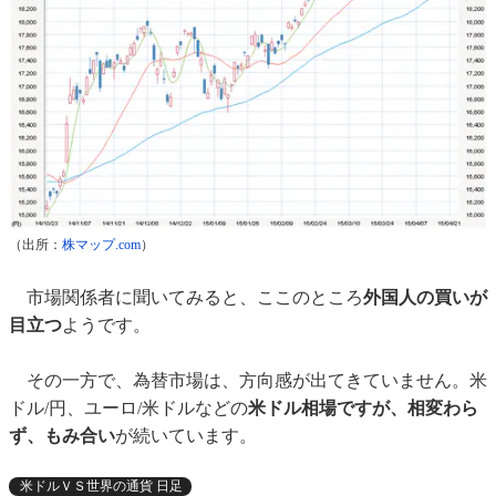
（出所：
株マップ.com
）
市場関係者に聞いてみると、ここのところ
外国人の買いが
目立つ
ようです。
その一方で、為替市場は、方向感が出てきていません。米
ドル/円、ユーロ/米ドルなどの
米ドル相場ですが、相変わら
ず、もみ合い
が続いています。
米ドルＶＳ世界の通貨 日足