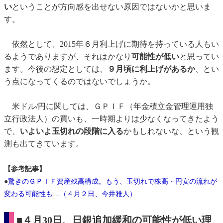
い
ということが方向感を出せない原因ではないかと思いま
す。
依然として、2015年６月利上げに期待を持っている人もい
るようでありますが、それはかなり
可能性が低い
と思ってい
ます。今後の想定としては、
９月頃に利上げがあるか
、とい
う点になってくるのではないでしょうか。
米ドル/円に関しては、ＧＰＩＦ（年金積立金管理運用独
立行政法人）の買いも、一時期よりは少なくなってきたよう
で、
いよいよ玉切れの段階に入る
かもしれないな、という観
測も出てきています。
【参考記事】
●
驚きのＧＰＩＦ資産残高構成。もう、玉切れで株高・円安の流れが
変わる可能性も…（４月２日、今井雅人）
■４月30日、日銀追加緩和の可能性が低い理