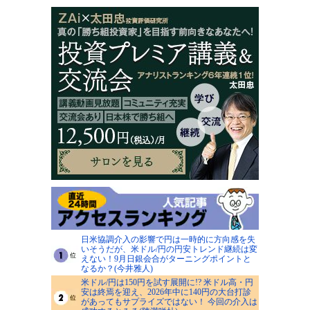
日米協調介入の影響で円は一時的に方向感を失
いそうだが、米ドル/円の円安トレンド継続は変
えない！9月日銀会合がターニングポイントと
なるか？(今井雅人)
米ドル/円は150円を試す展開に!? 米ドル高・円
安は終焉を迎え、2026年中に140円の大台打診
があってもサプライズではない！ 今回の介入は