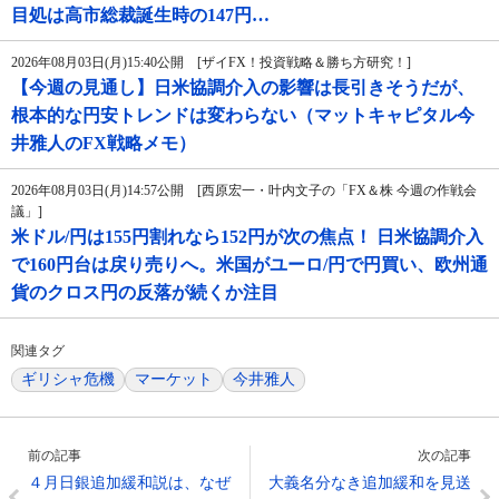
目処は高市総裁誕生時の147円…
2026年08月03日(月)15:40公開 [ザイFX！投資戦略＆勝ち方研究！]
【今週の見通し】日米協調介入の影響は長引きそうだが、
根本的な円安トレンドは変わらない（マットキャピタル今
井雅人のFX戦略メモ）
2026年08月03日(月)14:57公開 [西原宏一・叶内文子の「FX＆株 今週の作戦会
議」]
米ドル/円は155円割れなら152円が次の焦点！ 日米協調介入
で160円台は戻り売りへ。米国がユーロ/円で円買い、欧州通
貨のクロス円の反落が続くか注目
関連タグ
ギリシャ危機
マーケット
今井雅人
前の記事
次の記事
４月日銀追加緩和説は、なぜ
大義名分なき追加緩和を見送