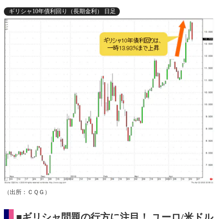
ギリシャ10年債利回り（長期金利） 日足
（出所：ＣＱＧ）
■ギリシャ問題の行方に注目！ ユーロ/米ドル