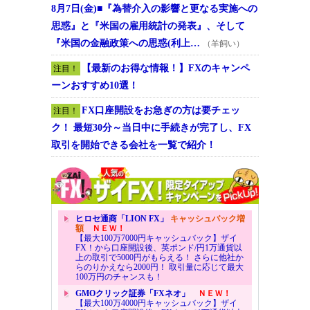
8月7日(金)■『為替介入の影響と更なる実施への
思惑』と『米国の雇用統計の発表』、そして
『米国の金融政策への思惑(利上…
（羊飼い）
【最新のお得な情報！】FXのキャンペ
注目！
ーンおすすめ10選！
FX口座開設をお急ぎの方は要チェッ
注目！
ク！ 最短30分～当日中に手続きが完了し、FX
取引を開始できる会社を一覧で紹介！
ヒロセ通商「LION FX」
キャッシュバック増
額
ＮＥＷ！
【最大100万7000円キャッシュバック】ザイ
FX！から口座開設後、英ポンド/円1万通貨以
上の取引で5000円がもらえる！ さらに他社か
らのりかえなら2000円！ 取引量に応じて最大
100万円のチャンスも！
GMOクリック証券「FXネオ」
ＮＥＷ！
【最大100万4000円キャッシュバック】ザイ