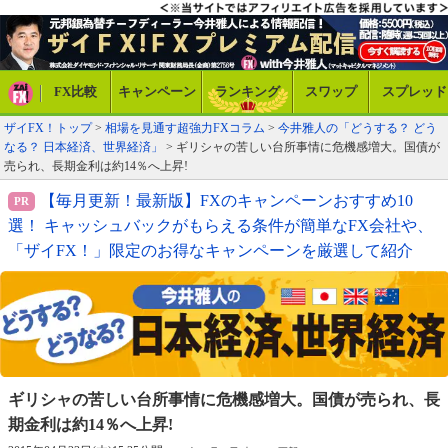
FX比較
キャンペーン
ランキング
スワップ
スプレッド
ザイFX！トップ
>
相場を見通す超強力FXコラム
>
今井雅人の「どうする？ どう
なる？ 日本経済、世界経済」
> ギリシャの苦しい台所事情に危機感増大。国債が
売られ、長期金利は約14％へ上昇!
【毎月更新！最新版】FXのキャンペーンおすすめ10
選！ キャッシュバックがもらえる条件が簡単なFX会社や、
「ザイFX！」限定のお得なキャンペーンを厳選して紹介
ギリシャの苦しい台所事情に危機感増大。
国債が売られ、長
期金利は約14％へ上昇!