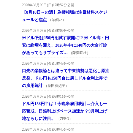
2026年08月09日(日)17時52分公開
【8月10日～の週】為替相場の注目材料スケジ
ュールと焦点
（羊飼い）
2026年08月07日(金)18時09分公開
米ドル/円は150円を試す展開に!? 米ドル高・円
安は終焉を迎え、2026年中に140円の大台打診
があってもサプライズ…
（陳満咲杜）
2026年08月07日(金)15時43分公開
口先の楽観論とは違って中東情勢は悪化し原油
反発、ドル円も158円台に戻しドル金利上昇で
の雇用統計
（持田有紀子）
2026年08月07日(金)09時11分公開
ドル円158円半ば！今晩米雇用統計→介入も一
応警戒。日銀利上げペース加速か？9月利上げ
地ならしに注目。
（ZERO）
2026年08月07日(金)06時45分公開