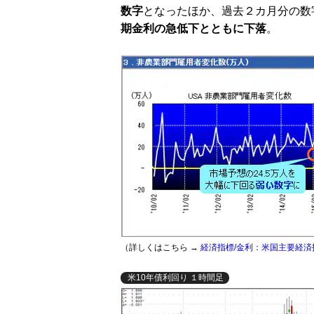
数字
となったほか、過去２カ月分の数
期金利の急低下とともに下落
。
（詳しくはこちら →
経済指標/金利：米国主要経済
米10年債利回り １時間足