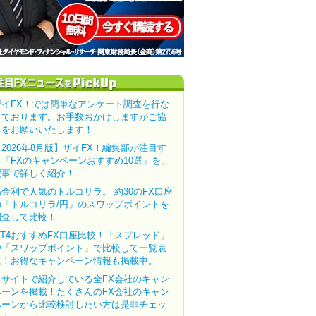
ザイFX！では簡単なアンケート調査を行な
っております。お手数おかけしますがご協
力をお願いいたします！
【2026年8月版】ザイFX！編集部が注目す
る「FXのキャンペーンおすすめ10選」を、
記事で詳しく紹介！
高金利で人気のトルコリラ。 約30のFX口座
の「トルコリラ/円」のスワップポイントを
調査して比較！
MT4おすすめFX口座比較！「スプレッド」
や「スワップポイント」で比較して一覧表
に！お得なキャンペーン情報も掲載中。
当サイトで紹介している全FX会社のキャン
ペーンを掲載！たくさんのFX会社のキャン
ペーンから比較検討したい方は是非チェッ