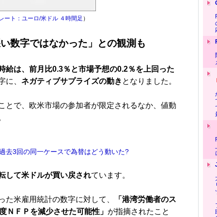
レート：ユーロ/米ドル ４時間足
）
悪い数字ではなかった」との観測も
時給は、前月比0.3％と市場予想の0.2％を上回った
字に、
ネガティブサプライズの動き
となりました。
ことで、欧米市場の参加者が限定されるなか、値動
。
過去3回の同一ケースで為替はどう動いた?
転して米ドルが買い戻され
ています。
った米雇用統計の数字に対して、
「港湾労働者のス
程度ＮＦＰを減少させた可能性」
が指摘されたこと