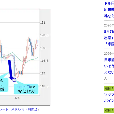
ドル
応警
地な
2026
8月7
思惑
『米
2026
日米
いそ
えな
人）
注目！
ワッ
ポイ
レート：米ドル/円 ４時間足
）
注目！