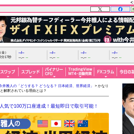
日（金）
--/--
--/--
--/--
--/--
2分18秒
--.--
--
--.--
--
--.--
--
--.--
--
今井雅人の「どうする？ どうなる？ 日本経済、世界経済」
> かなり
と解釈されている理由とは？
人気で100万口座達成！最短即日で取引可能！