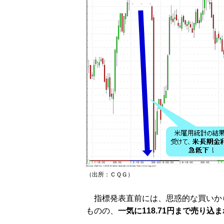
（出所：ＣＱＧ）
指標発表直前には、思惑的な買いから、
ものの、
一気に118.71円まで売り込