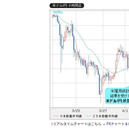
米ドル/円 ４時間足
（リアルタイムチャートはこちら →
FXチャート＆