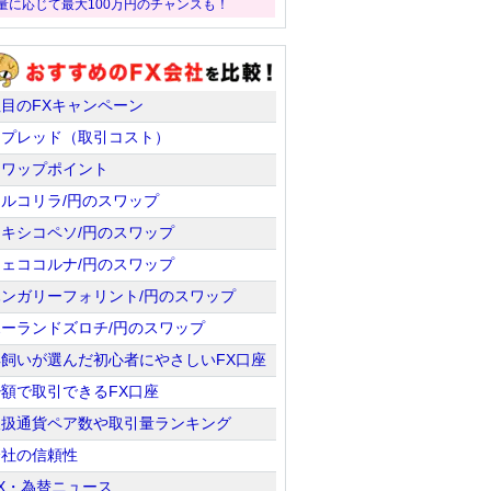
量に応じて最大100万円のチャンスも！
注目のFXキャンペーン
スプレッド（取引コスト）
スワップポイント
トルコリラ/円のスワップ
メキシコペソ/円のスワップ
チェココルナ/円のスワップ
ハンガリーフォリント/円のスワップ
ポーランドズロチ/円のスワップ
羊飼いが選んだ初心者にやさしいFX口座
少額で取引できるFX口座
取扱通貨ペア数や取引量ランキング
会社の信頼性
X・為替ニュース