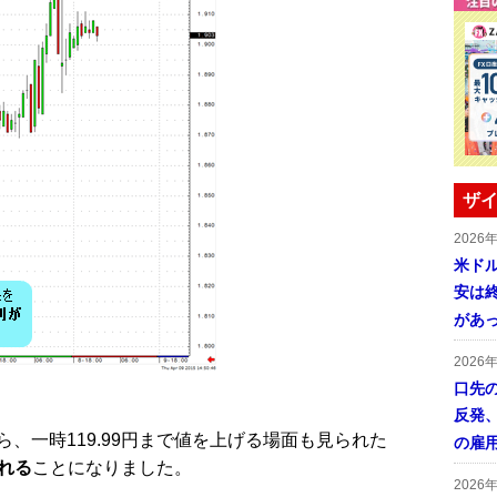
ザイ
2026
米ドル
安は終
があ
2026
口先
反発
一時119.99円まで値を上げる場面も見られた
の雇
まれる
ことになりました。
2026