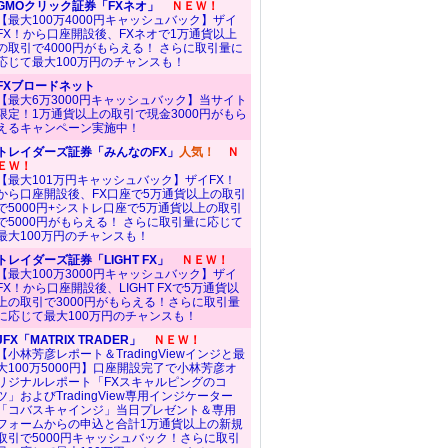
GMOクリック証券「FXネオ」
ＮＥＷ！
【最大100万4000円キャッシュバック】ザイ
FX！から口座開設後、FXネオで1万通貨以上
の取引で4000円がもらえる！ さらに取引量に
応じて最大100万円のチャンスも！
FXブロードネット
【最大6万3000円キャッシュバック】当サイト
限定！1万通貨以上の取引で現金3000円がもら
えるキャンペーン実施中！
トレイダーズ証券「みんなのFX」
人気！
Ｎ
ＥＷ！
【最大101万円キャッシュバック】ザイFX！
から口座開設後、FX口座で5万通貨以上の取引
で5000円+シストレ口座で5万通貨以上の取引
で5000円がもらえる！ さらに取引量に応じて
最大100万円のチャンスも！
トレイダーズ証券「LIGHT FX」
ＮＥＷ！
【最大100万3000円キャッシュバック】ザイ
FX！から口座開設後、LIGHT FXで5万通貨以
上の取引で3000円がもらえる！さらに取引量
に応じて最大100万円のチャンスも！
JFX「MATRIX TRADER」
ＮＥＷ！
【小林芳彦レポート＆TradingViewインジと最
大100万5000円】口座開設完了で小林芳彦オ
リジナルレポート「FXスキャルピングのコ
ツ」およびTradingView専用インジケーター
「コバスキャインジ」当日プレゼント＆専用
フォームからの申込と合計1万通貨以上の新規
取引で5000円キャッシュバック！さらに取引