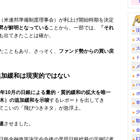
（米連邦準備制度理事会）が利上げ開始時期を決定
昇が鮮明となっている
ことから、一部では、
「それ
も出てきたことは確か。
たこともあり、さっそく、
ファンド勢からの買い戻
追加緩和は現実的ではない
14年10月の日銀による量的・質的緩和の拡大を唯一
（木）の追加緩和を示唆
するレポートを出してき
てこいの「飛びつきネタ」が急浮上。
速
させました。
F
日銀金融政策決定会合後の黒田日銀総裁の定例記者