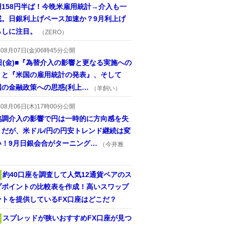
円158円半ば！今晩米雇用統計→介入も一
戒。日銀利上げペース加速か？9月利上げ
らしに注目。
（ZERO）
年08月07日(金)06時45分公開
日(金)■『為替介入の影響と更なる実施への
』と『米国の雇用統計の発表』、そして
国の金融政策への思惑(利上…
（羊飼い）
年08月06日(木)17時00分公開
協調介入の影響で円は一時的に方向感を失
うだが、米ドル/円の円安トレンド継続は変
い！9月日銀会合がターニング…
（今井雅
約40口座を調査して人気12通貨ペアのス
プポイントの比較表を作成！高いスワップ
ントを提供しているFX口座はどこだ？
スプレッドが狭いおすすめFX口座が見つ