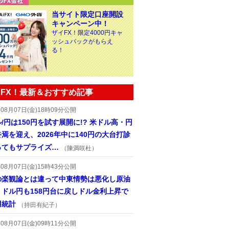
当サイト限定口座開設
キャンペーン中！
ザイFX！限定4000円キャ
ッシュバックがもらえ
る！
FX！最新＆おすすめ記事
年08月07日(金)18時09分公開
/円は150円を試す展開に!? 米ドル高・円
焉を迎え、2026年中に140円の大台打診
ってもサプライズ…
（陳満咲杜）
年08月07日(金)15時43分公開
の楽観論とは違って中東情勢は悪化し原油
、ドル円も158円台に戻しドル金利上昇で
用統計
（持田有紀子）
年08月07日(金)09時11分公開