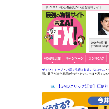
ザイFX！ - 初心者必見のFX総合情報サイト
2026年8月7
日本時間14時2
ザイFX！トップ
>
相場を見通す超強力FXコラム
>
弱い数字が出た雇用統計だったのにさほど悪くない
【GMOクリック証券】圧倒的