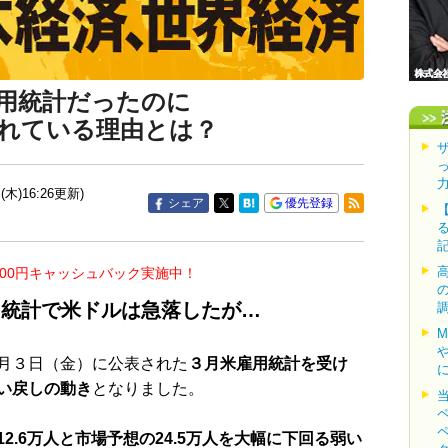
用統計だったのに
れている理由とは？
(木)16:26更新)
シェア
優先登録
000円キャッシュバック実施中！
用統計で米ドルは急落したが…
月３日（金）に公表された
３月米雇用統計を受け
い戻しの動き
となりました。
2.6万人と市場予想の24.5万人を大幅に下回る弱い