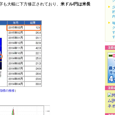
字も大幅に下方修正されており、
米ドル/円は米長
指標の推移
）