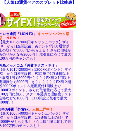
！ 【人気13通貨ペアのスプレッド比較表】
ヒロセ通商「LION FX」
キャッシュバック増
額
ＮＥＷ！
【最大100万7000円キャッシュバック】ザイ
FX！から口座開設後、英ポンド/円1万通貨以
上の取引で5000円がもらえる！ さらに他社か
らのりかえなら2000円！ 取引量に応じて最大
100万円のチャンスも！
外為どっとコム「外貨ネクストネオ」
【最大101万2000円＋1200FXポイント】ザイ
FX！から口座開設後、FX口座で1万通貨以上
の取引1回で5000円+らくらくFX積立1回以上
定期買付で3000円。さらにらくらくFX積立開
設200FXポイント＆定期買付1回以上で
1000FXポイント。さらに取引量に応じて最大
100万円に加え、スクール受講と理解度テスト
合格などで1000円、CFD開設と取引で最大
4000円！
GMO外貨「外貨ex」
人気上昇中！
【最大100万4000円キャッシュバック】ザイ
FX！から口座開設後、1万通貨以上の取引で
4000円がもらえる！ さらに取引量に応じて最
大100万円のチャンスも！