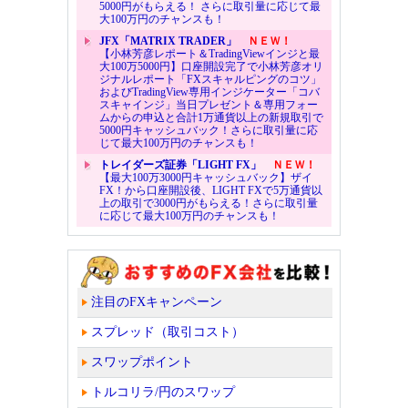
5000円がもらえる！ さらに取引量に応じて最
大100万円のチャンスも！
JFX「MATRIX TRADER」
ＮＥＷ！
【小林芳彦レポート＆TradingViewインジと最
大100万5000円】口座開設完了で小林芳彦オリ
ジナルレポート「FXスキャルピングのコツ」
およびTradingView専用インジケーター「コバ
スキャインジ」当日プレゼント＆専用フォー
ムからの申込と合計1万通貨以上の新規取引で
5000円キャッシュバック！さらに取引量に応
じて最大100万円のチャンスも！
トレイダーズ証券「LIGHT FX」
ＮＥＷ！
【最大100万3000円キャッシュバック】ザイ
FX！から口座開設後、LIGHT FXで5万通貨以
上の取引で3000円がもらえる！さらに取引量
に応じて最大100万円のチャンスも！
注目のFXキャンペーン
スプレッド（取引コスト）
スワップポイント
トルコリラ/円のスワップ