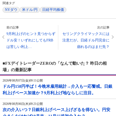
関連タグ
NYダウ
米ドル/円
日経平均株価
前の記事
次の記事
9月利上げのヒント見つからず
セリングクライマックスには
ドル安！いずれにしてもFRB
注意だが。日経ドル円完全に
は苦しい利上…
崩れるのはまだ先？
■FXデイトレーダーZEROの「なんで動いた？ 昨日の相
場」の最新記事
2026年08月07日(金)09:11公開
ドル円158円半ば！今晩米雇用統計→介入も一応警戒。日銀
利上げペース加速か？9月利上げ地ならしに注目。
2026年08月06日(木)09:21公開
次の介入いつ？日銀利上げペース上げざるを得ない。円安