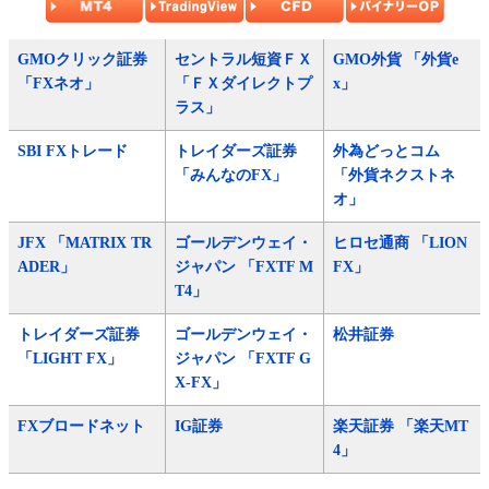
GMOクリック証券
セントラル短資ＦＸ
GMO外貨 「外貨e
「FXネオ」
「ＦＸダイレクトプ
x」
ラス」
SBI FXトレード
トレイダーズ証券
外為どっとコム
「みんなのFX」
「外貨ネクストネ
オ」
JFX 「MATRIX TR
ゴールデンウェイ・
ヒロセ通商 「LION
ADER」
ジャパン 「FXTF M
FX」
T4」
トレイダーズ証券
ゴールデンウェイ・
松井証券
「LIGHT FX」
ジャパン 「FXTF G
X-FX」
FXブロードネット
IG証券
楽天証券 「楽天MT
4」