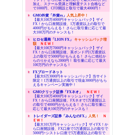
加え、スクール受講と理解度テスト合格など
で1000円、CFD開設と取引で最大4000円！
GMO外貨「外貨ex」
人気上昇中！
【最大100万4000円キャッシュバック】ザイ
FX！から口座開設後、1万通貨以上の取引で
4000円がもらえる！ さらに取引量に応じて最
大100万円のチャンスも！
ヒロセ通商「LION FX」
キャッシュバック増
額
ＮＥＷ！
【最大100万7000円キャッシュバック】ザイ
FX！から口座開設後、英ポンド/円1万通貨以
上の取引で5000円がもらえる！ さらに他社か
らのりかえなら2000円！ 取引量に応じて最大
100万円のチャンスも！
FXブロードネット
【最大6万3000円キャッシュバック】当サイト
限定！1万通貨以上の取引で現金3000円がもら
えるキャンペーン実施中！
GMOクリック証券「FXネオ」
ＮＥＷ！
【最大100万4000円キャッシュバック】ザイ
FX！から口座開設後、FXネオで1万通貨以上
の取引で4000円がもらえる！ さらに取引量に
応じて最大100万円のチャンスも！
トレイダーズ証券「みんなのFX」
人気！
Ｎ
ＥＷ！
【最大101万円キャッシュバック】ザイFX！か
ら口座開設後、FX口座で5万通貨以上の取引で
5000円+シストレ口座で5万通貨以上の取引で