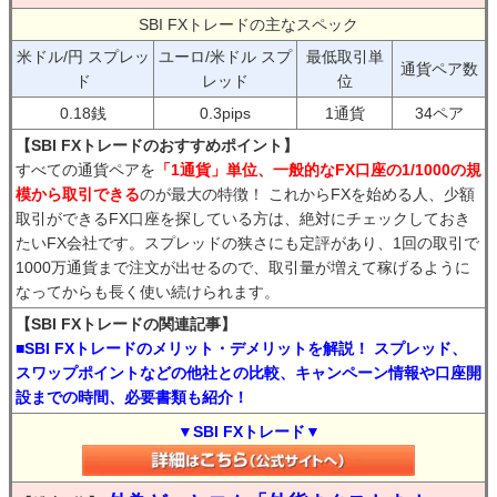
SBI FXトレードの主なスペック
米ドル/円 スプレッ
ユーロ/米ドル スプ
最低取引単
通貨ペア数
ド
レッド
位
0.18銭
0.3pips
1通貨
34ペア
【SBI FXトレードのおすすめポイント】
すべての通貨ペアを
「1通貨」単位、一般的なFX口座の1/1000の規
模から取引できる
のが最大の特徴！ これからFXを始める人、少額
取引ができるFX口座を探している方は、絶対にチェックしておき
たいFX会社です。スプレッドの狭さにも定評があり、1回の取引で
1000万通貨まで注文が出せるので、取引量が増えて稼げるように
なってからも長く使い続けられます。
【SBI FXトレードの関連記事】
■SBI FXトレードのメリット・デメリットを解説！ スプレッド、
スワップポイントなどの他社との比較、キャンペーン情報や口座開
設までの時間、必要書類も紹介！
▼SBI FXトレード▼