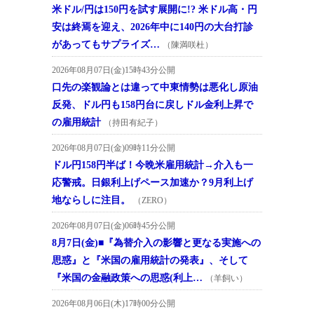
米ドル/円は150円を試す展開に!? 米ドル高・円
安は終焉を迎え、2026年中に140円の大台打診
があってもサプライズ…
（陳満咲杜）
2026年08月07日(金)15時43分公開
口先の楽観論とは違って中東情勢は悪化し原油
反発、ドル円も158円台に戻しドル金利上昇で
の雇用統計
（持田有紀子）
2026年08月07日(金)09時11分公開
ドル円158円半ば！今晩米雇用統計→介入も一
応警戒。日銀利上げペース加速か？9月利上げ
地ならしに注目。
（ZERO）
2026年08月07日(金)06時45分公開
8月7日(金)■『為替介入の影響と更なる実施への
思惑』と『米国の雇用統計の発表』、そして
『米国の金融政策への思惑(利上…
（羊飼い）
2026年08月06日(木)17時00分公開