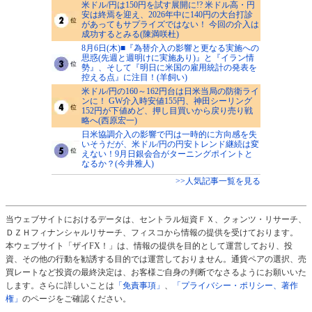
米ドル/円は150円を試す展開に!? 米ドル高・円
安は終焉を迎え、2026年中に140円の大台打診
があってもサプライズではない！ 今回の介入は
成功するとみる(陳満咲杜)
8月6日(木)■『為替介入の影響と更なる実施への
思惑(先週と週明けに実施あり)』と『イラン情
勢』、そして『明日に米国の雇用統計の発表を
控える点』に注目！(羊飼い)
米ドル/円の160～162円台は日米当局の防衛ライ
ンに！ GW介入時安値155円、神田シーリング
152円が下値めど、押し目買いから戻り売り戦
略へ(西原宏一)
日米協調介入の影響で円は一時的に方向感を失
いそうだが、米ドル/円の円安トレンド継続は変
えない！9月日銀会合がターニングポイントと
なるか？(今井雅人)
>>人気記事一覧を見る
当ウェブサイトにおけるデータは、セントラル短資ＦＸ、クォンツ・リサーチ、
ＤＺＨフィナンシャルリサーチ、フィスコから情報の提供を受けております。
本ウェブサイト「ザイFX！」は、情報の提供を目的として運営しており、投
資、その他の行動を勧誘する目的では運営しておりません。通貨ペアの選択、売
買レートなど投資の最終決定は、お客様ご自身の判断でなさるようにお願いいた
します。さらに詳しいことは
「免責事項」
、
「プライバシー・ポリシー、著作
権」
のページをご確認ください。