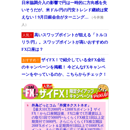
日米協調介入の影響で円は一時的に方向感を失
いそうだが、米ドル/円の円安トレンド継続は変
えない！9月日銀会合がターニング…
（今井雅
人）
高いスワップポイントが狙える「トルコ
人気！
リラ/円」。スワップポイントが高いおすすめの
FX口座は？
ザイFX！で紹介している全FX会社
おすすめ！
のキャンペーンを掲載！ 今どんなFXキャンペ
ーンをやっているのか、こちらからチェック！
外為どっとコム「外貨ネクストネオ」
【最大101万2000円＋1200FXポイント】ザイ
FX！から口座開設後、FX口座で1万通貨以上
の取引1回で5000円+らくらくFX積立1回以上定
期買付で3000円。さらにらくらくFX積立開設
200FXポイント＆定期買付1回以上で1000FXポ
イント。さらに取引量に応じて最大100万円に