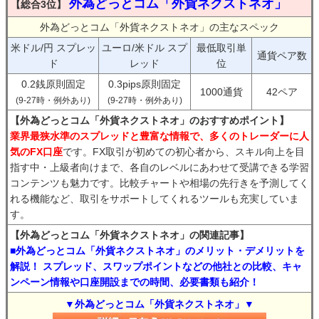
外為どっとコム「外貨ネクストネオ」
【総合3位】
外為どっとコム「外貨ネクストネオ」の主なスペック
米ドル/円 スプレッ
ユーロ/米ドル スプ
最低取引単
通貨ペア数
ド
レッド
位
0.2銭原則固定
0.3pips原則固定
1000通貨
42ペア
(9-27時・例外あり)
(9-27時・例外あり)
【外為どっとコム「外貨ネクストネオ」のおすすめポイント】
業界最狭水準のスプレッドと豊富な情報で、多くのトレーダーに人
気のFX口座
です。FX取引が初めての初心者から、スキル向上を目
指す中・上級者向けまで、各自のレベルにあわせて受講できる学習
コンテンツも魅力です。比較チャートや相場の先行きを予測してく
れる機能など、取引をサポートしてくれるツールも充実していま
す。
【外為どっとコム「外貨ネクストネオ」の関連記事】
■外為どっとコム「外貨ネクストネオ」のメリット・デメリットを
解説！ スプレッド、スワップポイントなどの他社との比較、キャ
ンペーン情報や口座開設までの時間、必要書類も紹介！
▼外為どっとコム「外貨ネクストネオ」▼