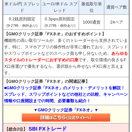
米ドル/円 スプレッ
ユーロ/米ドル スプ
最低取引単
通貨ペア数
ド
レッド
位
0.2銭原則固定
0.3pips原則固定
1000通貨
24ペア
(9-27時・例外あり)
(9-27時・例外あり)
【GMOクリック証券「FXネオ」のおすすめポイント】
機能性の高い取引ツールが、多くのトレーダーから支持されていま
す。特に、スマホアプリの操作性が非常に優れており、スプレッド
やスワップポイントなどのスペック面も申し分ないため、
あらゆる
スタイルのトレーダーにおすすめの口座
です。取引環境の良さをF
X口座選びで優先するなら、選択肢から外せないFX口座と言えま
す。
【GMOクリック証券「FXネオ」の関連記事】
■GMOクリック証券「FXネオ」のメリット・デメリットを解説！
スプレッド、スワップポイントなどの他社との比較、キャンペーン
情報や口座開設までの時間、必要書類も紹介！
▼GMOクリック証券「FXネオ」▼
SBI FXトレード
【総合2位】