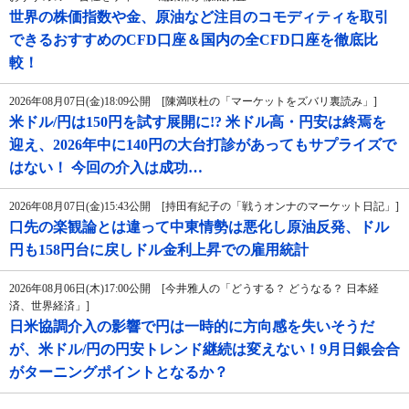
世界の株価指数や金、原油など注目のコモディティを取引
できるおすすめのCFD口座＆国内の全CFD口座を徹底比
較！
2026年08月07日(金)18:09公開 [陳満咲杜の「マーケットをズバリ裏読み」]
米ドル/円は150円を試す展開に!? 米ドル高・円安は終焉を
迎え、2026年中に140円の大台打診があってもサプライズで
はない！ 今回の介入は成功…
2026年08月07日(金)15:43公開 [持田有紀子の「戦うオンナのマーケット日記」]
口先の楽観論とは違って中東情勢は悪化し原油反発、ドル
円も158円台に戻しドル金利上昇での雇用統計
2026年08月06日(木)17:00公開 [今井雅人の「どうする？ どうなる？ 日本経
済、世界経済」]
日米協調介入の影響で円は一時的に方向感を失いそうだ
が、米ドル/円の円安トレンド継続は変えない！9月日銀会合
がターニングポイントとなるか？