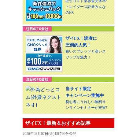
取引コスト業界最安水準!
トレイダーズ証券みんな
のFX
ザイFX！読者に
圧倒的人気！
狭いスプレッドと高いス
ワップが魅力！
当サイト限定
キャンペーン実施中
初心者にうれしい無料オ
ンラインセミナーが充実!
ザイFX！最新＆おすすめ記事
2026年08月07日(金)18時09分公開