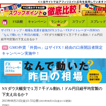
FX比較
キャンペーン
ランキング
スワップ
スプレッド
ザイFX！トップ
>
相場を見通す超強力FXコラム
>
FXデイトレーダーZEROの
「なんで動いた？ 昨日の相場」
> NYダウ大幅安で１万７千ドル割れ！ドル円日
経平均官製の下支え出るか？
GMO外貨「外貨ex」はザイFX！経由の口座開設者限定
キャンペーン実施中！
NYダウ大幅安で１万７千ドル割れ！
ドル円日経平均官製の
下支え出るか？
2015年08月21日(金)11:55公開
[2015年08月21日(金)11:55更新]
ZERO