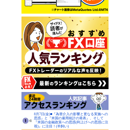
8月7日(金)■『為替介入の影響と更なる実施への
思惑』と『米国の雇用統計の発表』、そして
『米国の金融政策への思惑(利上げへの思惑に注
視)』に注目！(羊飼い)