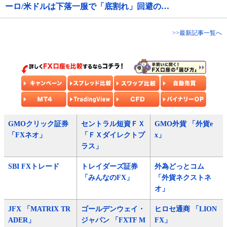
ーロ/米ドルは下落一服で「底割れ」回避の…
>>最新記事一覧へ
GMOクリック証券
セントラル短資ＦＸ
GMO外貨 「外貨e
「FXネオ」
「ＦＸダイレクトプ
x」
ラス」
SBI FXトレード
トレイダーズ証券
外為どっとコム
「みんなのFX」
「外貨ネクストネ
オ」
JFX 「MATRIX TR
ゴールデンウェイ・
ヒロセ通商 「LION
ADER」
ジャパン 「FXTF M
FX」