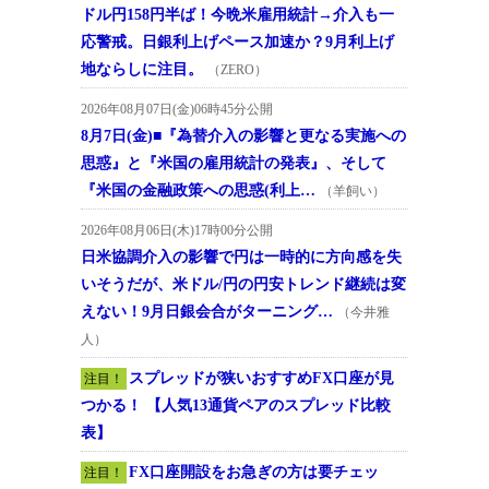
ドル円158円半ば！今晩米雇用統計→介入も一
応警戒。日銀利上げペース加速か？9月利上げ
地ならしに注目。
（ZERO）
2026年08月07日(金)06時45分公開
8月7日(金)■『為替介入の影響と更なる実施への
思惑』と『米国の雇用統計の発表』、そして
『米国の金融政策への思惑(利上…
（羊飼い）
2026年08月06日(木)17時00分公開
日米協調介入の影響で円は一時的に方向感を失
いそうだが、米ドル/円の円安トレンド継続は変
えない！9月日銀会合がターニング…
（今井雅
人）
スプレッドが狭いおすすめFX口座が見
注目！
つかる！ 【人気13通貨ペアのスプレッド比較
表】
FX口座開設をお急ぎの方は要チェッ
注目！