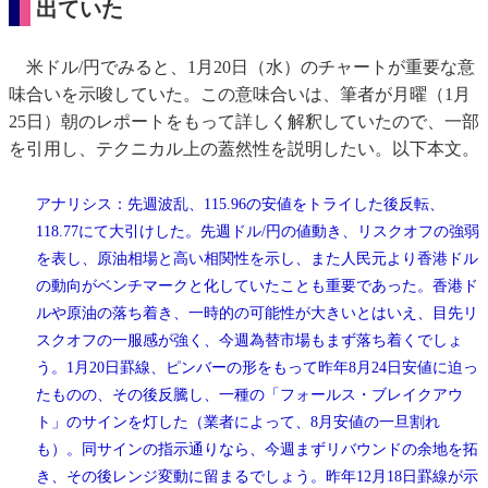
出ていた
米ドル/円でみると、1月20日（水）のチャートが重要な意
味合いを示唆していた。この意味合いは、筆者が月曜（1月
25日）朝のレポートをもって詳しく解釈していたので、一部
を引用し、テクニカル上の蓋然性を説明したい。以下本文。
アナリシス：先週波乱、115.96の安値をトライした後反転、
118.77にて大引けした。先週ドル/円の値動き、リスクオフの強弱
を表し、原油相場と高い相関性を示し、また人民元より香港ドル
の動向がベンチマークと化していたことも重要であった。香港ド
ルや原油の落ち着き、一時的の可能性が大きいとはいえ、目先リ
スクオフの一服感が強く、今週為替市場もまず落ち着くでしょ
う。1月20日罫線、ピンバーの形をもって昨年8月24日安値に迫っ
たものの、その後反騰し、一種の「フォールス・ブレイクアウ
ト」のサインを灯した（業者によって、8月安値の一旦割れ
も）。同サインの指示通りなら、今週まずリバウンドの余地を拓
き、その後レンジ変動に留まるでしょう。昨年12月18日罫線が示