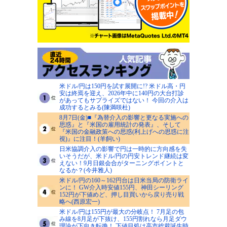
米ドル/円は150円を試す展開に!? 米ドル高・円
安は終焉を迎え、2026年中に140円の大台打診
があってもサプライズではない！ 今回の介入は
成功するとみる(陳満咲杜)
8月7日(金)■『為替介入の影響と更なる実施への
思惑』と『米国の雇用統計の発表』、そして
『米国の金融政策への思惑(利上げへの思惑に注
視)』に注目！(羊飼い)
日米協調介入の影響で円は一時的に方向感を失
いそうだが、米ドル/円の円安トレンド継続は変
えない！9月日銀会合がターニングポイントと
なるか？(今井雅人)
米ドル/円の160～162円台は日米当局の防衛ライ
ンに！ GW介入時安値155円、神田シーリング
152円が下値めど、押し目買いから戻り売り戦
略へ(西原宏一)
米ドル/円は155円が最大の分岐点！ 7月足の包
み線を8月足が下抜け、155円割れなら月足ダウ
理論が下向き転換！ 下値目処は高市総裁誕生時