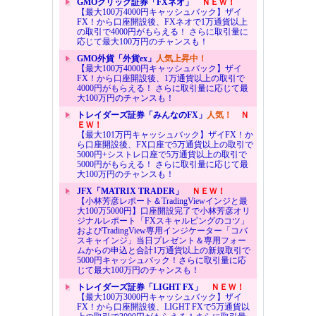
GMOクリック証券「FXネオ」
ＮＥＷ！
【最大100万4000円キャッシュバック】ザイ
FX！から口座開設後、FXネオで1万通貨以上
の取引で4000円がもらえる！ さらに取引量に
応じて最大100万円のチャンスも！
GMO外貨「外貨ex」
人気上昇中！
【最大100万4000円キャッシュバック】ザイ
FX！から口座開設後、1万通貨以上の取引で
4000円がもらえる！ さらに取引量に応じて最
大100万円のチャンスも！
トレイダーズ証券「みんなのFX」
人気！
Ｎ
ＥＷ！
【最大101万円キャッシュバック】ザイFX！か
ら口座開設後、FX口座で5万通貨以上の取引で
5000円+シストレ口座で5万通貨以上の取引で
5000円がもらえる！ さらに取引量に応じて最
大100万円のチャンスも！
JFX「MATRIX TRADER」
ＮＥＷ！
【小林芳彦レポート＆TradingViewインジと最
大100万5000円】口座開設完了で小林芳彦オリ
ジナルレポート「FXスキャルピングのコツ」
およびTradingView専用インジケーター「コバ
スキャインジ」当日プレゼント＆専用フォー
ムからの申込と合計1万通貨以上の新規取引で
5000円キャッシュバック！さらに取引量に応
じて最大100万円のチャンスも！
トレイダーズ証券「LIGHT FX」
ＮＥＷ！
【最大100万3000円キャッシュバック】ザイ
FX！から口座開設後、LIGHT FXで5万通貨以