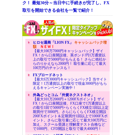
ク！ 最短30分～当日中に手続きが完了し、FX
取引を開始できる会社を一覧で紹介！
ヒロセ通商「LION FX」
キャッシュバック増
額
ＮＥＷ！
【最大100万7000円キャッシュバック】ザイ
FX！から口座開設後、英ポンド/円1万通貨以
上の取引で5000円がもらえる！ さらに他社か
らのりかえなら2000円！ 取引量に応じて最大
100万円のチャンスも！
FXブロードネット
【最大6万3000円キャッシュバック】当サイト
限定！1万通貨以上の取引で現金3000円がもら
えるキャンペーン実施中！
外為どっとコム「外貨ネクストネオ」
【最大101万2000円＋1200FXポイント】ザイ
FX！から口座開設後、FX口座で1万通貨以上
の取引1回で5000円+らくらくFX積立1回以上定
期買付で3000円。さらにらくらくFX積立開設
200FXポイント＆定期買付1回以上で1000FXポ
イント。さらに取引量に応じて最大100万円に
加え、スクール受講と理解度テスト合格など
で1000円、CFD開設と取引で最大4000円！