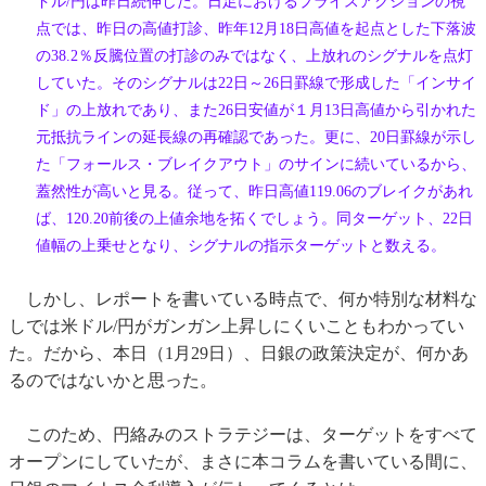
ドル/円は昨日続伸した。日足におけるプライスアクションの視
点では、昨日の高値打診、昨年12月18日高値を起点とした下落波
の38.2％反騰位置の打診のみではなく、上放れのシグナルを点灯
していた。そのシグナルは22日～26日罫線で形成した「インサイ
ド」の上放れであり、また26日安値が１月13日高値から引かれた
元抵抗ラインの延長線の再確認であった。更に、20日罫線が示し
た「フォールス・ブレイクアウト」のサインに続いているから、
蓋然性が高いと見る。従って、昨日高値119.06のブレイクがあれ
ば、120.20前後の上値余地を拓くでしょう。同ターゲット、22日
値幅の上乗せとなり、シグナルの指示ターゲットと数える。
しかし、レポートを書いている時点で、何か特別な材料な
しでは米ドル/円がガンガン上昇しにくいこともわかってい
た。だから、本日（1月29日）、日銀の政策決定が、何かあ
るのではないかと思った。
このため、円絡みのストラテジーは、ターゲットをすべて
オープンにしていたが、まさに本コラムを書いている間に、