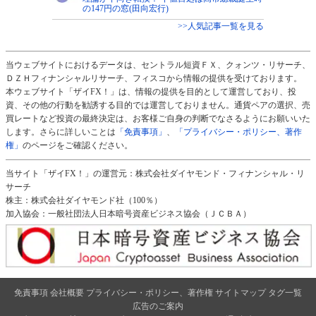
の147円の窓(田向宏行)
>>人気記事一覧を見る
当ウェブサイトにおけるデータは、セントラル短資ＦＸ、クォンツ・リサーチ、
ＤＺＨフィナンシャルリサーチ、フィスコから情報の提供を受けております。
本ウェブサイト「ザイFX！」は、情報の提供を目的として運営しており、投
資、その他の行動を勧誘する目的では運営しておりません。通貨ペアの選択、売
買レートなど投資の最終決定は、お客様ご自身の判断でなさるようにお願いいた
します。さらに詳しいことは
「免責事項」
、
「プライバシー・ポリシー、著作
権」
のページをご確認ください。
当サイト「ザイFX！」の運営元：株式会社ダイヤモンド・フィナンシャル・リ
サーチ
株主：株式会社ダイヤモンド社（100％）
加入協会：一般社団法人日本暗号資産ビジネス協会（ＪＣＢＡ）
免責事項
会社概要
プライバシー・ポリシー、著作権
サイトマップ
タグ一覧
広告のご案内