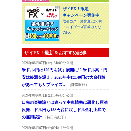
ザイFX！限定
キャンペーン実施中
取引コスト業界最安水準!
トレイダーズ証券みんな
のFX
ザイFX！最新＆おすすめ記事
2026年08月07日(金)18時09分公開
米ドル/円は150円を試す展開に!? 米ドル高・円
安は終焉を迎え、2026年中に140円の大台打診
があってもサプライズ…
（陳満咲杜）
2026年08月07日(金)15時43分公開
口先の楽観論とは違って中東情勢は悪化し原油
反発、ドル円も158円台に戻しドル金利上昇で
の雇用統計
（持田有紀子）
2026年08月07日(金)09時11分公開