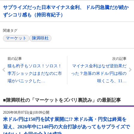
サプライズだった日本マイナス金利、 ドル円急騰だが続か
ずシコリ感も（持田有紀子）
関連タグ
マーケット
陳満咲杜
前の記事
次の記事
猫も杓子もソロス！ソロス！
マイナス金利はなぜ逆効果だ
李万ショックはまだなのに市
った？急落の米ドル/円は桜の
場がパニックした…
咲くころ、11…
■陳満咲杜の「マーケットをズバリ裏読み」の最新記事
2026年08月07日(金)18:09公開
米ドル/円は150円を試す展開に!? 米ドル高・円安は終焉を
迎え、2026年中に140円の大台打診があってもサプライズで