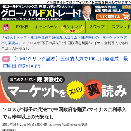
FX比較
キャンペーン
ランキング
スワップ
スプレッド
ザイFX！トップ
>
相場を見通す超強力FXコラム
>
陳満咲杜の「マーケットをズ
バリ裏読み」
> ソロスが“孫子の兵法”で中国政府を翻弄?マイナス金利導入でも昨
年以上の円安なし
【GMOクリック証券】圧倒的人気で100万口座達成！最
短即日で取引可能！
ソロスが“孫子の兵法”で中国政府を翻弄?
マイナス金利導入
でも昨年以上の円安なし
2016年01月29日(金)18:06公開
[2016年01月29日(金)18:06更新]
陳満咲杜