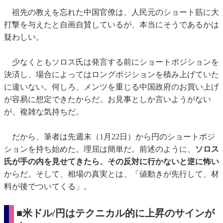
祖先の教えを忘れた中国官僚は、人民元のショート筋に大
打撃を与えたと自画自賛しているが、本当にそうであるかは
疑わしい。
少なくともソロス氏は発言する前にショートポジションを
決済し、場合によってはロングポジションを積み上げていた
に違いない。何しろ、メンツを重じる中国政府のお買い上げ
が容易に想定できたからだ。お見事としか言いようがない
が、複雑な気持ちだ。
だから、筆者は先週末（1月22日）から円のショートポジ
ションを持ち始めた。理屈は簡単だ。前述のように、
ソロス
氏が手の内を見せてきたら、その反対に行かないと逆に怖い
からだ。そして、相場の真実とは、「値動きが先行して、材
料が後でついてくる」。
■米ドル/円はテクニカル的に上昇のサインが