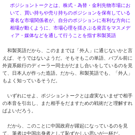
ポジショントークとは、株式・為替・金利先物市場にお
いて、買い持ちや売り持ちのポジションを保有している
著名な市場関係者が、自分のポジションに有利な方向に
相場が動くように、市場心理を揺さぶる発言をマスメデ
ィア・媒体などを通して行うことを指す和製英語
和製英語だから、このままでは「外人」に通じないかと言
えば、そうではないようだ。そもそもこの単語、バブル前に
外資系銀行のディーラー同士がだまし合いをしているのを見
て、日本人が作った造語。だから、和製英語でも、「外人」
もよく知っているそうだ。
いずれにせよ、ポジショントークとは虚実ないまぜで相手
の本音を引出し、また相手をだますための戦術だと理解すれ
ばよいだろう。
だから、このことに中国政府が躍起になっているのを見
て、筆者は中国出身者として恥ずかしい思いが一杯だ。