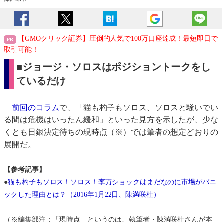
【GMOクリック証券】圧倒的人気で100万口座達成！最短即日で
取引可能！
■ジョージ・ソロスはポジショントークをし
ているだけ
前回のコラム
で、「猫も杓子もソロス、ソロスと騒いでい
る間は危機はいったん緩和」といった見方を示したが、少な
くとも日銀決定待ちの現時点（※）では筆者の想定どおりの
展開だ。
【参考記事】
●
猫も杓子もソロス！ソロス！李万ショックはまだなのに市場がパニ
ックした理由とは？（2016年1月22日、陳満咲杜）
（※編集部注：「現時点」というのは、執筆者・陳満咲杜さんが本