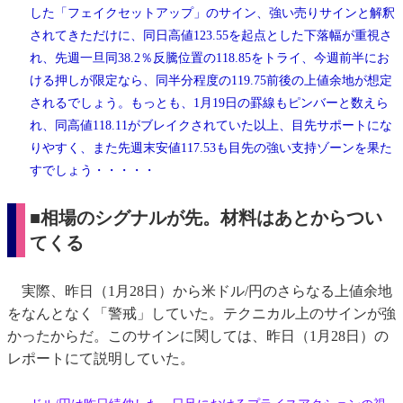
した「フェイクセットアップ」のサイン、強い売りサインと解釈
されてきただけに、同日高値123.55を起点とした下落幅が重視さ
れ、先週一旦同38.2％反騰位置の118.85をトライ、今週前半にお
ける押しが限定なら、同半分程度の119.75前後の上値余地が想定
されるでしょう。もっとも、1月19日の罫線もピンバーと数えら
れ、同高値118.11がブレイクされていた以上、目先サポートにな
りやすく、また先週末安値117.53も目先の強い支持ゾーンを果た
すでしょう・・・・・
■相場のシグナルが先。材料はあとからつい
てくる
実際、昨日（1月28日）から米ドル/円のさらなる上値余地
をなんとなく「警戒」していた。テクニカル上のサインが強
かったからだ。このサインに関しては、昨日（1月28日）の
レポートにて説明していた。