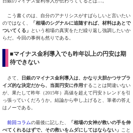
日銀のマイナス金利導入が伝わってくるとは…。
こう書くのは、自分のアナリシスがすばらしいと言いたい
のではなく、
「相場のシグナルに追随すれば、材料はあと
で
ついてくる」
という相場の真実をただ繰り返し強調したいか
らだ。今回の事例も然りである。
■マイナス金利導入でも昨年以上の円安は期
待できない
さて、
日銀のマイナス金利導入は、かなり大胆かつサプラ
イズ的な決定だから、
当面円安に作用
することは間違いない
が、果たして昨年（2015年）高値を超えて円安トレンドを引
っ張っていくだろうか。結論から申し上げると、筆者の答え
はノーである。
前回コラム
の最後に記した、
「相場の女神が救いの手を伸
べてくれるはずで、その救いをムダにしてはならない」
こと