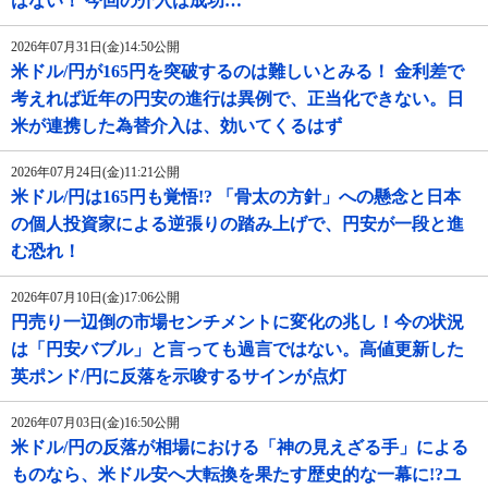
はない！ 今回の介入は成功…
2026年07月31日(金)14:50公開
米ドル/円が165円を突破するのは難しいとみる！ 金利差で
考えれば近年の円安の進行は異例で、正当化できない。日
米が連携した為替介入は、効いてくるはず
2026年07月24日(金)11:21公開
米ドル/円は165円も覚悟!? 「骨太の方針」への懸念と日本
の個人投資家による逆張りの踏み上げで、円安が一段と進
む恐れ！
2026年07月10日(金)17:06公開
円売り一辺倒の市場センチメントに変化の兆し！今の状況
は「円安バブル」と言っても過言ではない。高値更新した
英ポンド/円に反落を示唆するサインが点灯
2026年07月03日(金)16:50公開
米ドル/円の反落が相場における「神の見えざる手」による
ものなら、米ドル安へ大転換を果たす歴史的な一幕に!?ユ