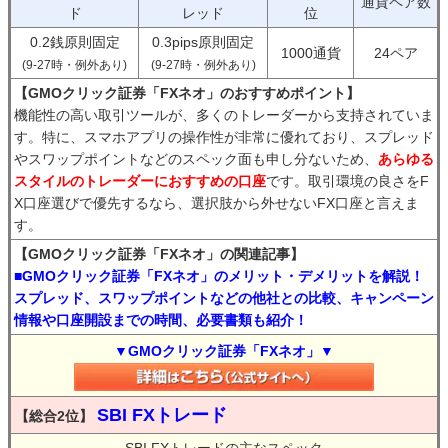
通貨ペア数
ド
レッド
位
0.2銭原則固定
0.3pips原則固定
1000通貨
24ペア
(9-27時・例外あり)
(9-27時・例外あり)
【GMOクリック証券「FXネオ」のおすすめポイント】
機能性の高い取引ツールが、多くのトレーダーから支持されていま
す。特に、スマホアプリの操作性が非常に優れており、スプレッド
やスワップポイントなどのスペック面も申し分ないため、
あらゆる
スタイルのトレーダーにおすすめの口座
です。取引環境の良さをF
X口座選びで優先するなら、選択肢から外せないFX口座と言えま
す。
【GMOクリック証券「FXネオ」の関連記事】
■GMOクリック証券「FXネオ」のメリット・デメリットを解説！
スプレッド、スワップポイントなどの他社との比較、キャンペーン
情報や口座開設までの時間、必要書類も紹介！
▼GMOクリック証券「FXネオ」▼
SBI FXトレード
【総合2位】