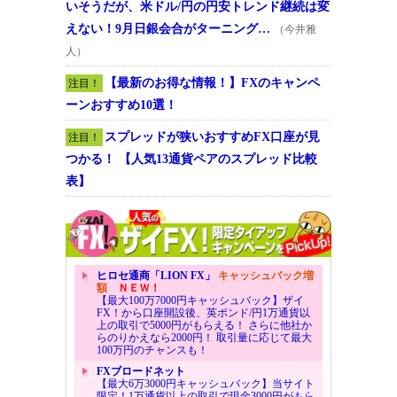
いそうだが、米ドル/円の円安トレンド継続は変
えない！9月日銀会合がターニング…
（今井雅
人）
【最新のお得な情報！】FXのキャンペ
注目！
ーンおすすめ10選！
スプレッドが狭いおすすめFX口座が見
注目！
つかる！ 【人気13通貨ペアのスプレッド比較
表】
ヒロセ通商「LION FX」
キャッシュバック増
額
ＮＥＷ！
【最大100万7000円キャッシュバック】ザイ
FX！から口座開設後、英ポンド/円1万通貨以
上の取引で5000円がもらえる！ さらに他社か
らのりかえなら2000円！ 取引量に応じて最大
100万円のチャンスも！
FXブロードネット
【最大6万3000円キャッシュバック】当サイト
限定！1万通貨以上の取引で現金3000円がもら