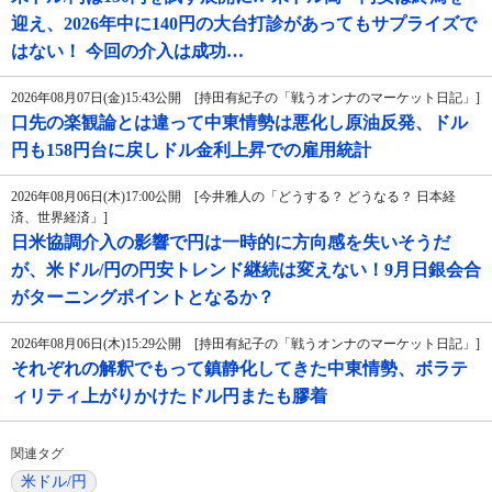
迎え、2026年中に140円の大台打診があってもサプライズで
はない！ 今回の介入は成功…
2026年08月07日(金)15:43公開 [持田有紀子の「戦うオンナのマーケット日記」]
口先の楽観論とは違って中東情勢は悪化し原油反発、ドル
円も158円台に戻しドル金利上昇での雇用統計
2026年08月06日(木)17:00公開 [今井雅人の「どうする？ どうなる？ 日本経
済、世界経済」]
日米協調介入の影響で円は一時的に方向感を失いそうだ
が、米ドル/円の円安トレンド継続は変えない！9月日銀会合
がターニングポイントとなるか？
2026年08月06日(木)15:29公開 [持田有紀子の「戦うオンナのマーケット日記」]
それぞれの解釈でもって鎮静化してきた中東情勢、ボラテ
ィリティ上がりかけたドル円またも膠着
関連タグ
米ドル/円