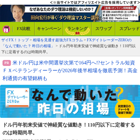
FX比較
キャンペーン
ランキング
スワップ
スプレッド
ザイFX！トップ
>
相場を見通す超強力FXコラム
>
FXデイトレーダーZEROの
「なんで動いた？ 昨日の相場」
> ドル円年初来安値で神経質な値動き！110円以
下に定着するのは時期尚早。
米ドル/円は米中間選挙次第で164円へ!?セントラル短資
ＦＸベテランディーラーが2026年後半相場を徹底予測！高金
利通貨の有望銘柄も
ドル円年初来安値で神経質な値動き！
110円以下に定着する
のは時期尚早。