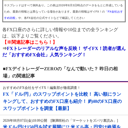
※スプレッドはすべて例外あり。この表は2026年8月3日時点のデータをもとに作成している
ため、最新の情報とは異なっている場合があります。最新の情報はザイFX！の
「FX会社おす
すめ比較」
や、各FX会社の公式サイトなどで確認してください
各FX口座のさらに詳しい情報や10位までの全ランキング
は、以下よりご覧ください。
【※関連記事はこちら！】
⇒
FXトレーダーのリアルな声を反映！ ザイFX！読者が選ん
だ「おすすめFX会社」人気ランキング！
■FXデイトレーダーZEROの「なんで動いた？ 昨日の相
場」の関連記事
おすすめのFX会社をザイFX！編集部が徹底調査！
FX「ドル/円」のスワップポイントを比較！ 高い順にラン
キングして、おすすめのFX口座も紹介！ 約40のFX口座の
スワップポイントを調査【最新】
2026年08月07日(金)18:09公開 [陳満咲杜の「マーケットをズバリ裏読み」]
米ドル/円は150円を試す展開に!? 米ドル高・円安は終焉を