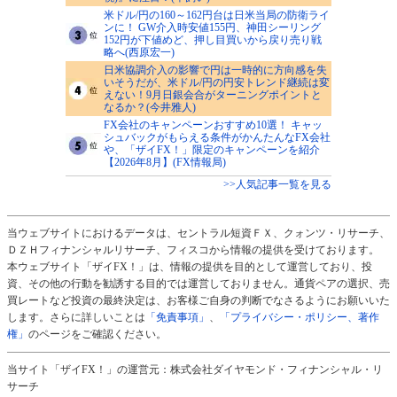
米ドル/円の160～162円台は日米当局の防衛ライ
ンに！ GW介入時安値155円、神田シーリング
152円が下値めど、押し目買いから戻り売り戦
略へ(西原宏一)
日米協調介入の影響で円は一時的に方向感を失
いそうだが、米ドル/円の円安トレンド継続は変
えない！9月日銀会合がターニングポイントと
なるか？(今井雅人)
FX会社のキャンペーンおすすめ10選！ キャッ
シュバックがもらえる条件がかんたんなFX会社
や、「ザイFX！」限定のキャンペーンを紹介
【2026年8月】(FX情報局)
>>人気記事一覧を見る
当ウェブサイトにおけるデータは、セントラル短資ＦＸ、クォンツ・リサーチ、
ＤＺＨフィナンシャルリサーチ、フィスコから情報の提供を受けております。
本ウェブサイト「ザイFX！」は、情報の提供を目的として運営しており、投
資、その他の行動を勧誘する目的では運営しておりません。通貨ペアの選択、売
買レートなど投資の最終決定は、お客様ご自身の判断でなさるようにお願いいた
します。さらに詳しいことは
「免責事項」
、
「プライバシー・ポリシー、著作
権」
のページをご確認ください。
当サイト「ザイFX！」の運営元：株式会社ダイヤモンド・フィナンシャル・リ
サーチ