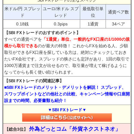
SBI FXトレードの主なスペック
米ドル/円 スプレッ
ユーロ/米ドル スプ
最低取引単
通貨ペア数
ド
レッド
位
0.18銭
0.3pips
1通貨
34ペア
【SBI FXトレードのおすすめポイント】
すべての通貨ペアを
「1通貨」単位、一般的なFX口座の1/1000の規
模から取引できる
のが最大の特徴！ これからFXを始める人、少額
取引ができるFX口座を探している方は、絶対にチェックしておき
たいFX会社です。スプレッドの狭さにも定評があり、1回の取引で
1000万通貨まで注文が出せるので、取引量が増えて稼げるように
なってからも長く使い続けられます。
【SBI FXトレードの関連記事】
■SBI FXトレードのメリット・デメリットを解説！ スプレッド、
スワップポイントなどの他社との比較、キャンペーン情報や口座開
設までの時間、必要書類も紹介！
▼SBI FXトレード▼
外為どっとコム「外貨ネクストネオ」
【総合3位】