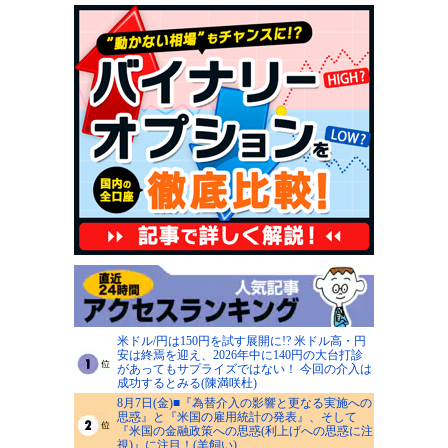
米ドル/円は150円を試す展開に!? 米ドル高・円
安は終焉を迎え、2026年中に140円の大台打診
があってもサプライズではない！ 今回の介入は
成功するとみる(陳満咲杜)
8月7日(金)■『為替介入の影響と更なる実施への
思惑』と『米国の雇用統計の発表』、そして
『米国の金融政策への思惑(利上げへの思惑に注
視)』に注目！(羊飼い)