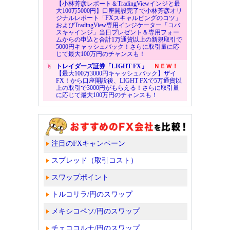
【小林芳彦レポート＆TradingViewインジと最
大100万5000円】口座開設完了で小林芳彦オリ
ジナルレポート「FXスキャルピングのコツ」
およびTradingView専用インジケーター「コバ
スキャインジ」当日プレゼント＆専用フォー
ムからの申込と合計1万通貨以上の新規取引で
5000円キャッシュバック！さらに取引量に応
じて最大100万円のチャンスも！
トレイダーズ証券「LIGHT FX」
ＮＥＷ！
【最大100万3000円キャッシュバック】ザイ
FX！から口座開設後、LIGHT FXで5万通貨以
上の取引で3000円がもらえる！さらに取引量
に応じて最大100万円のチャンスも！
注目のFXキャンペーン
スプレッド（取引コスト）
スワップポイント
トルコリラ/円のスワップ
メキシコペソ/円のスワップ
チェココルナ/円のスワップ