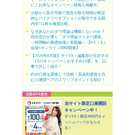
に！お得なキャンペーン情報も掲載中。
少額から取引可能で損失や取引時間が限定
的なバイナリーオプションが取引できる国
内全7口座を徹底比較。
なぜあなたのダウ理論は機能しないのか？
田向宏行が導く「ダウ理論マスター講座」
～時間軸の基礎知識と実践編～ 【9/5（土）
会場+オンライン同時開催】
【2026年8月版】ザイFX！編集部が注目する
「FXのキャンペーンおすすめ10選」を、記
事で詳しく紹介！
約40口座を調査して比較！高金利通貨を含
む12通貨ペアのスワップポイントを紹介！
当サイト限定口座開設
キャンペーン中！
ザイFX！限定4000円キャ
ッシュバックがもらえ
る！