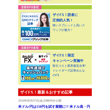
ザイFX！読者に
圧倒的人気！
狭いスプレッドと高いス
ワップが魅力！
ザイFX！限定
キャンペーン実施中
取引コスト業界最安水準!
トレイダーズ証券みんな
のFX
ザイFX！最新＆おすすめ記事
2026年08月07日(金)18時09分公開
米ドル/円は150円を試す展開に!? 米ドル高・円