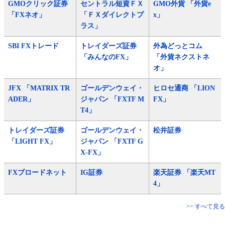
GMOクリック証券
セントラル短資ＦＸ
GMO外貨 「外貨e
「FXネオ」
「ＦＸダイレクトプ
x」
ラス」
SBI FXトレード
トレイダーズ証券
外為どっとコム
「みんなのFX」
「外貨ネクストネ
オ」
JFX 「MATRIX TR
ゴールデンウェイ・
ヒロセ通商 「LION
ADER」
ジャパン 「FXTF M
FX」
T4」
トレイダーズ証券
ゴールデンウェイ・
松井証券
「LIGHT FX」
ジャパン 「FXTF G
X-FX」
FXブロードネット
IG証券
楽天証券 「楽天MT
4」
>> すべて見る