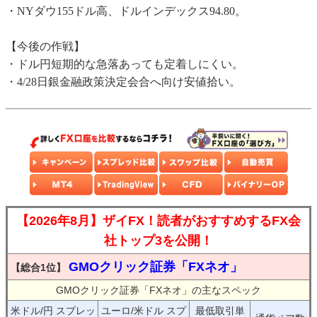
・NYダウ155ドル高、ドルインデックス94.80。
【今後の作戦】
・ドル円短期的な急落あっても定着しにくい。
・4/28日銀金融政策決定会合へ向け安値拾い。
【2026年8月】ザイFX！読者がおすすめするFX会
社トップ3を公開！
GMOクリック証券「FXネオ」
【総合1位】
GMOクリック証券「FXネオ」の主なスペック
米ドル/円 スプレッ
ユーロ/米ドル スプ
最低取引単