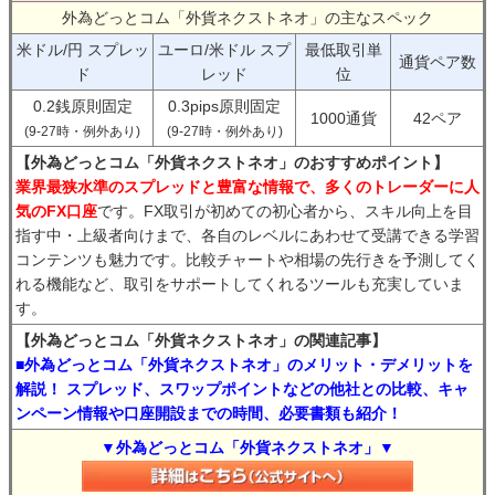
外為どっとコム「外貨ネクストネオ」の主なスペック
米ドル/円 スプレッ
ユーロ/米ドル スプ
最低取引単
通貨ペア数
ド
レッド
位
0.2銭原則固定
0.3pips原則固定
1000通貨
42ペア
(9-27時・例外あり)
(9-27時・例外あり)
【外為どっとコム「外貨ネクストネオ」のおすすめポイント】
業界最狭水準のスプレッドと豊富な情報で、多くのトレーダーに人
気のFX口座
です。FX取引が初めての初心者から、スキル向上を目
指す中・上級者向けまで、各自のレベルにあわせて受講できる学習
コンテンツも魅力です。比較チャートや相場の先行きを予測してく
れる機能など、取引をサポートしてくれるツールも充実していま
す。
【外為どっとコム「外貨ネクストネオ」の関連記事】
■外為どっとコム「外貨ネクストネオ」のメリット・デメリットを
解説！ スプレッド、スワップポイントなどの他社との比較、キャ
ンペーン情報や口座開設までの時間、必要書類も紹介！
▼外為どっとコム「外貨ネクストネオ」▼