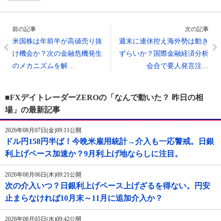
前の記事
次の記事
米国株は年前半が高値売り抜
週末に連休控え海外勢は動き
け機会か？次の金融危機発生
ずらいか？国際金融経済分析
のメカニズムを解…
会合で要人発言注…
■FXデイトレーダーZEROの「なんで動いた？ 昨日の相
場」の最新記事
2026年08月07日(金)09:11公開
ドル円158円半ば！今晩米雇用統計→介入も一応警戒。日銀
利上げペース加速か？9月利上げ地ならしに注目。
2026年08月06日(木)09:21公開
次の介入いつ？日銀利上げペース上げざるを得ない。円安
止まらなければ10月末～11月に追加介入か？
2026年08月05日(水)09:42公開