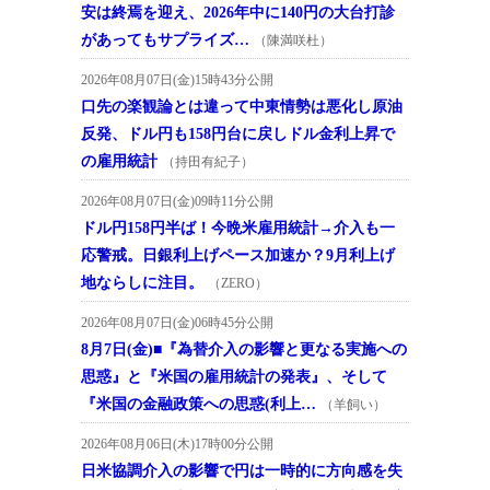
安は終焉を迎え、2026年中に140円の大台打診
があってもサプライズ…
（陳満咲杜）
2026年08月07日(金)15時43分公開
口先の楽観論とは違って中東情勢は悪化し原油
反発、ドル円も158円台に戻しドル金利上昇で
の雇用統計
（持田有紀子）
2026年08月07日(金)09時11分公開
ドル円158円半ば！今晩米雇用統計→介入も一
応警戒。日銀利上げペース加速か？9月利上げ
地ならしに注目。
（ZERO）
2026年08月07日(金)06時45分公開
8月7日(金)■『為替介入の影響と更なる実施への
思惑』と『米国の雇用統計の発表』、そして
『米国の金融政策への思惑(利上…
（羊飼い）
2026年08月06日(木)17時00分公開
日米協調介入の影響で円は一時的に方向感を失