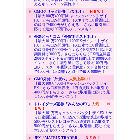
えるキャンペーン実施中！
GMOクリック証券「FXネオ」
ＮＥＷ！
【最大100万4000円キャッシュバック】ザイ
FX！から口座開設後、FXネオで1万通貨以上
の取引で4000円がもらえる！ さらに取引量に
応じて最大100万円のチャンスも！
外為どっとコム「外貨ネクストネオ」
【最大101万2000円＋1200FXポイント】ザイ
FX！から口座開設後、FX口座で1万通貨以上
の取引1回で5000円+らくらくFX積立1回以上定
期買付で3000円。さらにらくらくFX積立開設
200FXポイント＆定期買付1回以上で1000FXポ
イント。さらに取引量に応じて最大100万円に
加え、スクール受講と理解度テスト合格など
で1000円、CFD開設と取引で最大4000円！
GMO外貨「外貨ex」
人気上昇中！
【最大100万4000円キャッシュバック】ザイ
FX！から口座開設後、1万通貨以上の取引で
4000円がもらえる！ さらに取引量に応じて最
大100万円のチャンスも！
トレイダーズ証券「みんなのFX」
人気！
Ｎ
ＥＷ！
【最大101万円キャッシュバック】ザイFX！か
ら口座開設後、FX口座で5万通貨以上の取引で
5000円+シストレ口座で5万通貨以上の取引で
5000円がもらえる！ さらに取引量に応じて最
大100万円のチャンスも！
JFX「MATRIX TRADER」
ＮＥＷ！