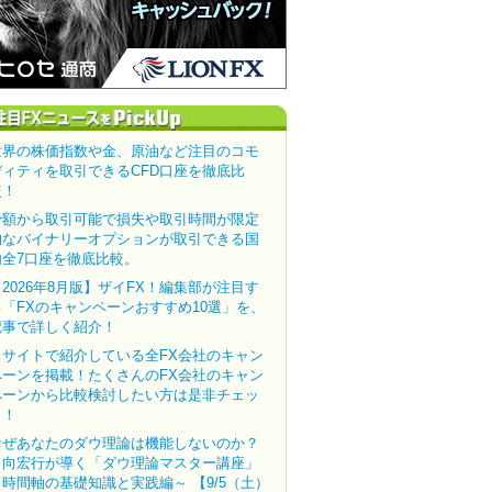
世界の株価指数や金、原油など注目のコモ
ディティを取引できるCFD口座を徹底比
較！
少額から取引可能で損失や取引時間が限定
的なバイナリーオプションが取引できる国
内全7口座を徹底比較。
【2026年8月版】ザイFX！編集部が注目す
る「FXのキャンペーンおすすめ10選」を、
記事で詳しく紹介！
当サイトで紹介している全FX会社のキャン
ペーンを掲載！たくさんのFX会社のキャン
ペーンから比較検討したい方は是非チェッ
ク！
なぜあなたのダウ理論は機能しないのか？
田向宏行が導く「ダウ理論マスター講座」
～時間軸の基礎知識と実践編～ 【9/5（土）