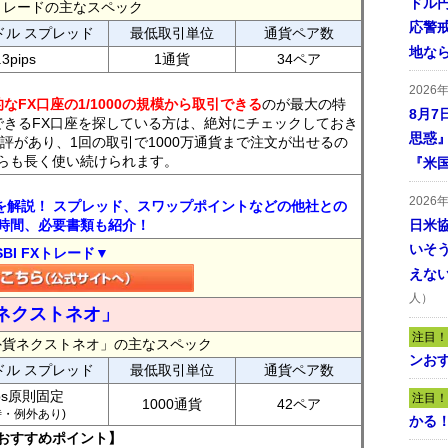
ドル
FXトレードの主なスペック
応警
ドル スプレッド
最低取引単位
通貨ペア数
地な
.3pips
1通貨
34ペア
2026
なFX口座の1/1000の規模から取引できる
のが最大の特
8月7
できるFX口座を探している方は、絶対にチェックしておき
思惑
評があり、1回の取引で1000万通貨まで注文が出せるの
らも長く使い続けられます。
『米
2026
トを解説！ スプレッド、スワップポイントなどの他社との
時間、必要書類も紹介！
日米
いそ
SBI FXトレード▼
えな
人）
ネクストネオ」
注目！
外貨ネクストネオ」の主なスペック
ンおす
ドル スプレッド
最低取引単位
通貨ペア数
ips原則固定
注目！
1000通貨
42ペア
7時・例外あり)
かる
おすすめポイント】