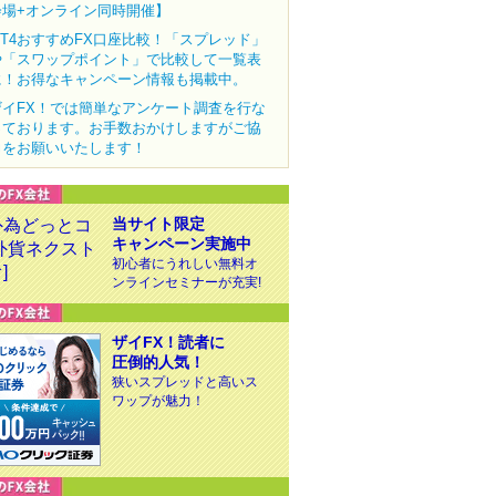
会場+オンライン同時開催】
MT4おすすめFX口座比較！「スプレッド」
や「スワップポイント」で比較して一覧表
に！お得なキャンペーン情報も掲載中。
ザイFX！では簡単なアンケート調査を行な
っております。お手数おかけしますがご協
力をお願いいたします！
当サイト限定
キャンペーン実施中
初心者にうれしい無料オ
ンラインセミナーが充実!
ザイFX！読者に
圧倒的人気！
狭いスプレッドと高いス
ワップが魅力！