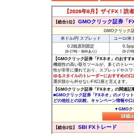
【2026年8月】ザイFX！
GMOクリック証券「F
【総合1位】
GMOクリック
米ドル/円 スプレッド
ユーロ/米
0.2銭原則固定
0.3p
(9-27時・例外あり)
(9-2
【GMOクリック証券「FXネオ」のおすす
機能性の高い取引ツールが、多くのトレー
性が非常に優れており、スプレッドやスワ
ゆるスタイルのトレーダーにおすすめの口
選択肢から外せないFX口座と言えます。
【GMOクリック証券「FXネオ」の関連記
■GMOクリック証券「FXネオ」のメリッ
どの他社との比較、キャンペーン情報や口
▼GMOク
SBI FXトレード
【総合2位】