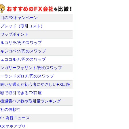
注目のFXキャンペーン
スプレッド（取引コスト）
スワップポイント
トルコリラ/円のスワップ
メキシコペソ/円のスワップ
チェココルナ/円のスワップ
ハンガリーフォリント/円のスワップ
ポーランドズロチ/円のスワップ
羊飼いが選んだ初心者にやさしいFX口座
少額で取引できるFX口座
取扱通貨ペア数や取引量ランキング
会社の信頼性
X・為替ニュース
Xスマホアプリ