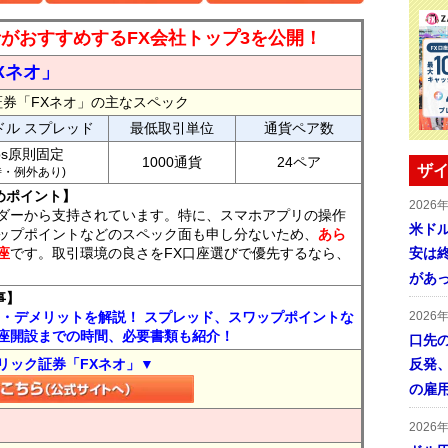
読者がおすすめするFX会社トップ3を公開！
Xネオ」
証券「FXネオ」の主なスペック
ドル スプレッド
最低取引単位
通貨ペア数
ips原則固定
1000通貨
24ペア
ザイ
7時・例外あり)
めポイント】
2026
ダーから支持されています。特に、スマホアプリの操作
米ドル
ップポイントなどのスペック面も申し分ないため、
あら
座
です。取引環境の良さをFX口座選びで優先するなら、
安は終
があ
事】
ト・デメリットを解説！ スプレッド、スワップポイントな
2026
座開設までの時間、必要書類も紹介！
口先
リック証券「FXネオ」▼
反発
の雇
2026