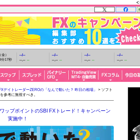
日（金）
--/--
--/--
--/--
--/--
9分18秒
--.--
--
--.--
--
--.--
--
--.--
--
FXデイトレーダーZEROの「なんで動いた？ 昨日の相場」
> ソフト
を参考に無視すべき。
ップポイントのSBI FXトレード！キャンペーン
実施中！