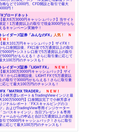
合格などで1000円、CFD開設と取引で最大
4000円！
FXブロードネット
【最大6万3000円キャッシュバック】当サイト
限定！1万通貨以上の取引で現金3000円がもら
えるキャンペーン実施中！
トレイダーズ証券「みんなのFX」
人気！
Ｎ
ＥＷ！
【最大101万円キャッシュバック】ザイFX！
から口座開設後、FX口座で5万通貨以上の取引
で5000円+シストレ口座で5万通貨以上の取引
で5000円がもらえる！ さらに取引量に応じて
最大100万円のチャンスも！
トレイダーズ証券「LIGHT FX」
ＮＥＷ！
【最大100万3000円キャッシュバック】ザイ
FX！から口座開設後、LIGHT FXで5万通貨以
上の取引で3000円がもらえる！さらに取引量
に応じて最大100万円のチャンスも！
JFX「MATRIX TRADER」
ＮＥＷ！
【小林芳彦レポート＆TradingViewインジと最
大100万5000円】口座開設完了で小林芳彦オ
リジナルレポート「FXスキャルピングのコ
ツ」およびTradingView専用インジケーター
「コバスキャインジ」当日プレゼント＆専用
フォームからの申込と合計1万通貨以上の新規
取引で5000円キャッシュバック！さらに取引
量に応じて最大100万円のチャンスも！