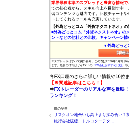
業界最狭水準のスプレッドと豊富な情報で
ての初心者から、スキル向上を目指す中・
習コンテンツも魅力です。比較チャートや
トしてくれるツールも充実しています。
【外為どっとコム「外貨ネクストネオ」の
■外為どっとコム「外貨ネクストネオ」の
ントなどの他社との比較、キャンペーン情
▼外為どっと
※スプレッドはすべて例外あり。この表は2026年8月3日
ます。最新の情報はザイFX！の
「FX会社おすすめ比較」
や
各FX口座のさらに詳しい情報や10
【※関連記事はこちら！】
⇒
FXトレーダーのリアルな声を反映！
ランキング！
前の記事
リスクオン地合いも高止まり揉み合い？
旅行会社破綻、トルコクーデタ…