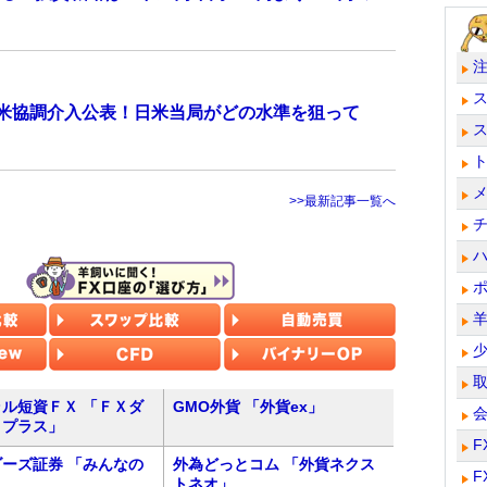
日米協調介入公表！日米当局がどの水準を狙って
>>最新記事一覧へ
ル短資ＦＸ 「ＦＸダ
GMO外貨 「外貨ex」
トプラス」
F
ーズ証券 「みんなの
外為どっとコム 「外貨ネクス
F
トネオ」