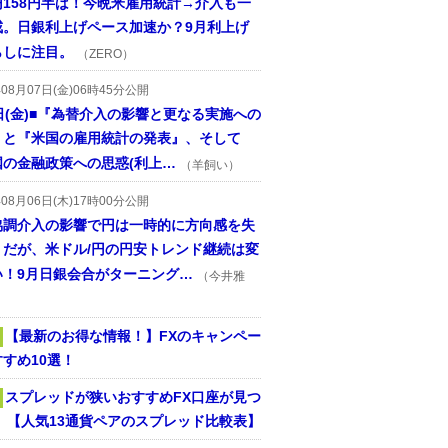
円158円半ば！今晩米雇用統計→介入も一
戒。日銀利上げペース加速か？9月利上げ
らしに注目。
（ZERO）
年08月07日(金)06時45分公開
日(金)■『為替介入の影響と更なる実施への
』と『米国の雇用統計の発表』、そして
国の金融政策への思惑(利上…
（羊飼い）
年08月06日(木)17時00分公開
協調介入の影響で円は一時的に方向感を失
うだが、米ドル/円の円安トレンド継続は変
い！9月日銀会合がターニング…
（今井雅
【最新のお得な情報！】FXのキャンペー
すめ10選！
スプレッドが狭いおすすめFX口座が見つ
！ 【人気13通貨ペアのスプレッド比較表】