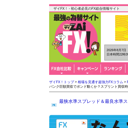
ザイFX！ - 初心者必見のFX総合情報サイト
2026年8月7
日本時間22時3
ザイFX！トップ
>
相場を見通す超強力FXコラム
>
バンク巨額買収でポンド動くか？スプリント買収時
最狭水準スプレッド＆最良水準スワ