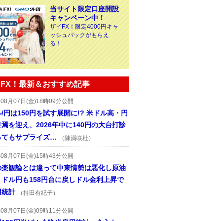
当サイト限定口座開設
キャンペーン中！
ザイFX！限定4000円キャ
ッシュバックがもらえ
る！
FX！最新＆おすすめ記事
年08月07日(金)18時09分公開
/円は150円を試す展開に!? 米ドル高・円
焉を迎え、2026年中に140円の大台打診
ってもサプライズ…
（陳満咲杜）
年08月07日(金)15時43分公開
の楽観論とは違って中東情勢は悪化し原油
、ドル円も158円台に戻しドル金利上昇で
用統計
（持田有紀子）
年08月07日(金)09時11分公開