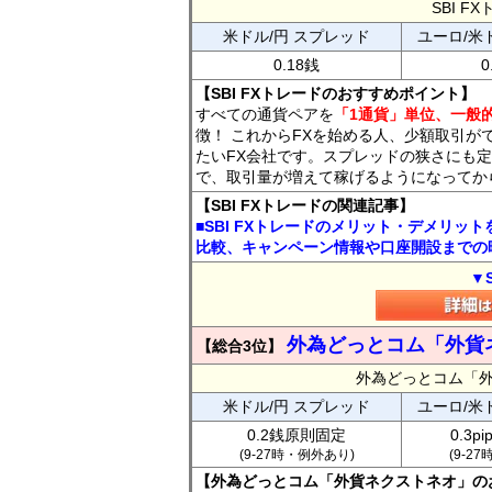
SBI 
米ドル/円 スプレッド
ユーロ/米
0.18銭
0
【SBI FXトレードのおすすめポイント】
すべての通貨ペアを
「1通貨」単位、一般的
徴！ これからFXを始める人、少額取引が
たいFX会社です。スプレッドの狭さにも定
で、取引量が増えて稼げるようになってか
【SBI FXトレードの関連記事】
■SBI FXトレードのメリット・デメリッ
比較、キャンペーン情報や口座開設までの
▼
外為どっとコム「外貨
【総合3位】
外為どっとコム「
米ドル/円 スプレッド
ユーロ/米
0.2銭原則固定
0.3p
(9-27時・例外あり)
(9-2
【外為どっとコム「外貨ネクストネオ」の