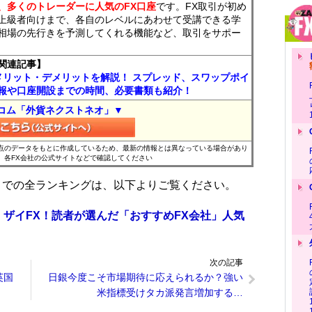
、多くのトレーダーに人気のFX口座
です。FX取引が初め
上級者向けまで、各自のレベルにあわせて受講できる学
相場の先行きを予測してくれる機能など、取引をサポー
関連記事】
メリット・デメリットを解説！ スプレッド、スワップポイ
報や口座開設までの時間、必要書類も紹介！
コム「外貨ネクストネオ」▼
時点のデータをもとに作成しているため、最新の情報とは異なっている場合があり
、各FX会社の公式サイトなどで確認してください
位までの全ランキングは、以下よりご覧ください。
 ザイFX！読者が選んだ「おすすめFX会社」人気
次の記事
英国
日銀今度こそ市場期待に応えられるか？強い
米指標受けタカ派発言増加する…