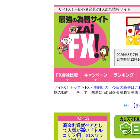
ザイFX！ - 初心者必見のFX総合情報サイト
2026年8月7
日本時間12時1
ザイFX！トップ
>
FX・羊飼いの「今日の為替はこ
格の動向』、そして『来週に[日)日銀金融政策発表]
【
高金利通貨ペアとし
て人気が高い「トル
コリラ/円」のスワッ