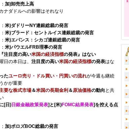
分：
加)卸売売上高
カナダドルへの影響はそれなり
分：
米)ダドリーNY連銀総裁の発言
分：
米)ブラード：セントルイス連銀総裁の発言
分：
米)エバンス：シカゴ連銀総裁の発言
分：
米)パウエルFRB理事の発言
『注目度の高い
米国の経済指標
の発表』はない
曜日の本日は、
注目度の高い
米国の経済指標
の発表
はな
った
ユーロ売り・ドル買い・円買いの流れ
が今週も継続
うかが重要
主要な株式市場
＆
米国の長期金利
＆
原油価格
の動向
と共
い
に[日)
日銀金融政策発表
]と[米)
FOMC結果発表
]を控える点
分：
加)ポロズBOC総裁の発言