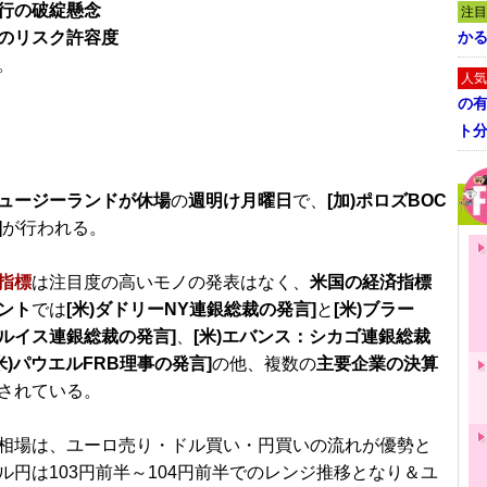
行の破綻懸念
注目
のリスク許容度
かる
。
人気
の
ト
ュージーランドが休場
の
週明け月曜日
で、
[加)ポロズBOC
]
が行われる。
指標
は注目度の高いモノの発表はなく、
米国の経済指標
ント
では
[米)ダドリーNY連銀総裁の発言]
と
[米)ブラー
ルイス連銀総裁の発言]
、
[米)エバンス：シカゴ連銀総裁
米)パウエルFRB理事の発言]
の他、複数の
主要企業の決算
されている。
相場は、ユーロ売り・ドル買い・円買いの流れが優勢と
ル円は103円前半～104円前半でのレンジ推移となり＆ユ