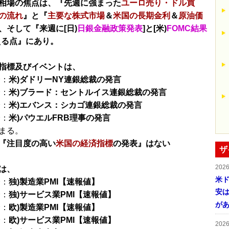
相場の焦点は、『先週に強まった
ユーロ売り・ドル買
の流れ
』と『
主要な株式市場
＆
米国の長期金利
＆
原油価
、そして『来週に[日)
日銀金融政策発表
]と[米)
FOMC結果
える点』にあり。
指標及びイベントは、
分：
米)ダドリーNY連銀総裁の発言
分：
米)ブラード：セントルイス連銀総裁の発言
分：
米)エバンス：シカゴ連銀総裁の発言
分：
米)パウエルFRB理事の発言
まる。
『注目度の高い
米国の経済指標
の発表』はない
ザ
202
は、
米ド
分：
独)製造業PMI【速報値】
安は
分：
独)サービス業PMI【速報値】
が
分：
欧)製造業PMI【速報値】
分：
欧)サービス業PMI【速報値】
202