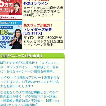
外為オンライン
当サイトからの口座申込者
限定！条件達成で特別に
3000円プレゼント！
高スワップが魅力！
トレイダーズ証券
[LIGHT FX]
ザイFX！限定で3000円が
もらえるおトクな口座開設
キャンペーン実施中！
MT4おすすめFX口座比較！「スプレッド」
や「スワップポイント」で比較して一覧表
に！お得なキャンペーン情報も掲載中。
ザイFX！では簡単なアンケート調査を行な
っております。お手数おかけしますがご協
力をお願いいたします！
なぜあなたのダウ理論は機能しないのか？
田向宏行が導く「ダウ理論マスター講座」
～時間軸の基礎知識と実践編～ 【9/5（土）
会場+オンライン同時開催】