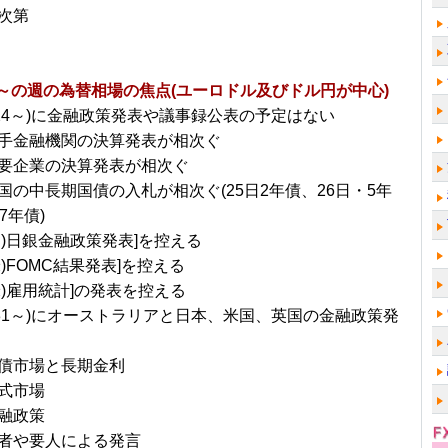
次第
日～の週の為替相場の焦点(ユーロドル及びドル円が中心)
0/24～)に金融政策発表や議事録公表の予定はない
手金融機関の決算発表が相次ぐ
要企業の決算発表が相次ぐ
国の中長期国債の入札が相次ぐ(25日2年債、26日・5年
7年債)
日)日銀金融政策発表]を控える
)FOMC結果発表]を控える
米)雇用統計]の発表を控える
0/31～)にオーストラリアと日本、米国、英国の金融政策発
債市場と長期金利
式市場
融政策
者や要人による発言