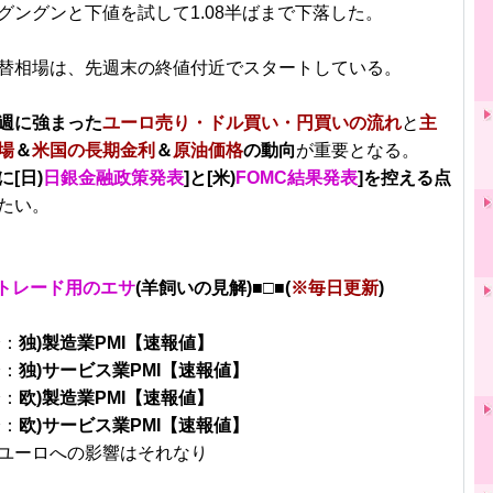
グングンと下値を試して1.08半ばまで下落した。
替相場は、先週末の終値付近でスタートしている。
週に強まった
ユーロ売り・ドル買い・円買いの流れ
と
主
場
＆
米国の長期金利
＆
原油価格
の動向
が重要となる。
に[日)
日銀金融政策発表
]と[米)
FOMC結果発表
]を控える点
たい。
トレード用のエサ
(羊飼いの見解)■□■(
※毎日更新
)
分：
独)製造業PMI【速報値】
分：
独)サービス業PMI【速報値】
分：
欧)製造業PMI【速報値】
分：
欧)サービス業PMI【速報値】
ユーロへの影響はそれなり