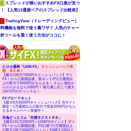
スプレッドが狭いおすすめFX口座が見つ
！
！ 【人気13通貨ペアのスプレッド比較表】
TradingView（トレーディングビュー）
！
有料機能を無料で使う裏ワザ？ 人気のチャー
分析ツールを賢く使う方法がココに！
ヒロセ通商「LION FX」
キャッシュバック増
額
ＮＥＷ！
【最大100万7000円キャッシュバック】ザイ
FX！から口座開設後、英ポンド/円1万通貨以
上の取引で5000円がもらえる！ さらに他社か
らのりかえなら2000円！ 取引量に応じて最大
100万円のチャンスも！
FXブロードネット
【最大6万3000円キャッシュバック】当サイト
限定！1万通貨以上の取引で現金3000円がもら
えるキャンペーン実施中！
外為どっとコム「外貨ネクストネオ」
【最大101万2000円＋1200FXポイント】ザイ
FX！から口座開設後、FX口座で1万通貨以上
の取引1回で5000円+らくらくFX積立1回以上