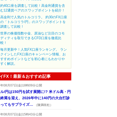
約40口座を調査して比較！高金利通貨を含
む12通貨ペアのスワップポイントを紹介！
高金利で人気のトルコリラ。 約30のFX口座
の「トルコリラ/円」のスワップポイントを
調査して比較！
世界の株価指数や金、原油など注目のコモ
ディティを取引できるCFD口座を徹底比
較！
毎月更新中！人気FX口座ランキング。 ラン
クインしたFX口座のキャンペーン情報、お
すすめポイントなどを初心者にもわかりや
すく解説。
イFX！最新＆おすすめ記事
6年08月07日(金)18時09分公開
ル/円は150円を試す展開に!? 米ドル高・円
終焉を迎え、2026年中に140円の大台打診
あってもサプライズ…
（陳満咲杜）
6年08月07日(金)15時43分公開