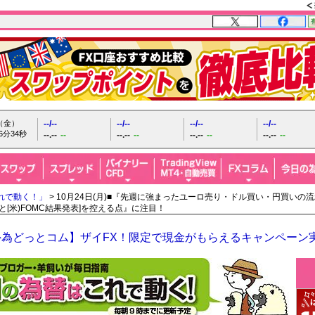
日（金）
--/--
--/--
--/--
--/--
6分35秒
--.--
--
--.--
--
--.--
--
--.--
--
れで動く！」
> 10月24日(月)■『先週に強まったユーロ売り・ドル買い・円買い
と[米)FOMC結果発表]を控える点』に注目！
外為どっとコム】ザイFX！限定で現金がもらえるキャンペーン