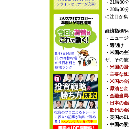
・21時30
ンラインセミナーが充実!
・28時30
に注目が集
経済指標や
・
ニュージ
・
週明け
・
米国の主
8月7日(金曜
日)の為替相場
ザ、その他
の注目材料と
・
米国の国
指標ランク
・
主要な株
・
米国の金
・
原油と金
・
金融当局
・
日本の金
・
欧州の金
投資のプロによるトレード
・
英国のE
に役立つ記事が無料で読め
る！
FXメルマガも配信中！
・
中国の景