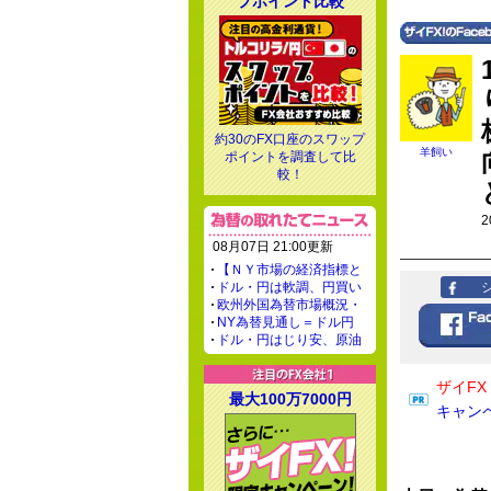
プポイント比較
約30のFX口座のスワップ
羊飼い
ポイントを調査して比
較！
2
08月07日 21:00更新
【ＮＹ市場の経済指標と
ドル・円は軟調、円買い
欧州外国為替市場概況・
NY為替見通し＝ドル円
ドル・円はじり安、原油
ザイF
最大100万7000円
キャン