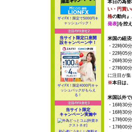
本日の為替
い・円買い
格
の動向』
ザイFX！限定で5000円キ
ャッシュバック！
発表
]を控
当サイト限定口座開
米国の経済
設キャンペーン中！
・22時00
・22時05
・26時30
・27時00
に注目が集
※
本日は、
ザイFX！限定4000円キャ
ッシュバックがもらえ
る！
米国以外で
・16時30
当サイト限定
・16時30
キャンペーン実施中
・17時00
・17時00
初心者にうれしい無料オ