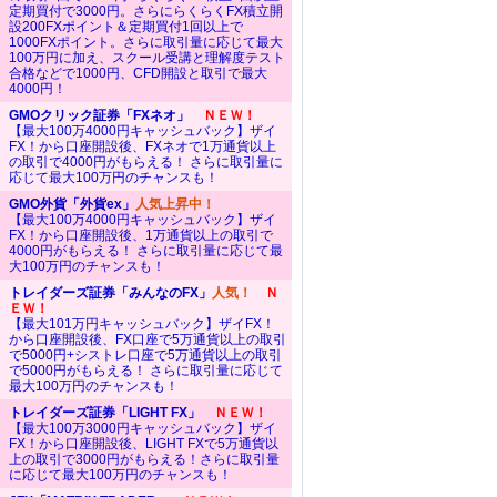
定期買付で3000円。さらにらくらくFX積立開
設200FXポイント＆定期買付1回以上で
1000FXポイント。さらに取引量に応じて最大
100万円に加え、スクール受講と理解度テスト
合格などで1000円、CFD開設と取引で最大
4000円！
GMOクリック証券「FXネオ」
ＮＥＷ！
【最大100万4000円キャッシュバック】ザイ
FX！から口座開設後、FXネオで1万通貨以上
の取引で4000円がもらえる！ さらに取引量に
応じて最大100万円のチャンスも！
GMO外貨「外貨ex」
人気上昇中！
【最大100万4000円キャッシュバック】ザイ
FX！から口座開設後、1万通貨以上の取引で
4000円がもらえる！ さらに取引量に応じて最
大100万円のチャンスも！
トレイダーズ証券「みんなのFX」
人気！
Ｎ
ＥＷ！
【最大101万円キャッシュバック】ザイFX！
から口座開設後、FX口座で5万通貨以上の取引
で5000円+シストレ口座で5万通貨以上の取引
で5000円がもらえる！ さらに取引量に応じて
最大100万円のチャンスも！
トレイダーズ証券「LIGHT FX」
ＮＥＷ！
【最大100万3000円キャッシュバック】ザイ
FX！から口座開設後、LIGHT FXで5万通貨以
上の取引で3000円がもらえる！さらに取引量
に応じて最大100万円のチャンスも！