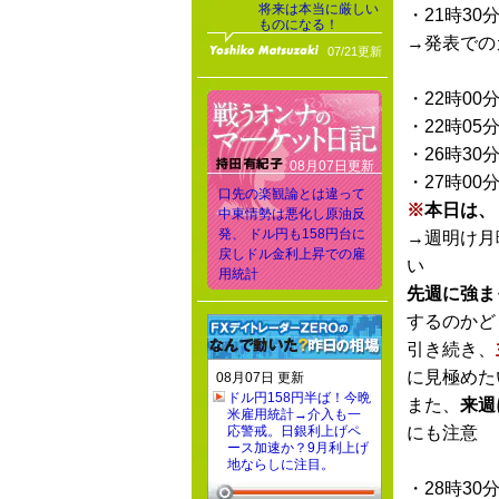
将来は本当に厳しい
・21時30
ものになる！
→発表での
07/21更新
・22時00
・22時05
・26時30
08月07日更新
・27時00
口先の楽観論とは違って
※
本日は、
中東情勢は悪化し原油反
発、 ドル円も158円台に
→週明け月
戻しドル金利上昇での雇
い
用統計
先週に強ま
するのかど
引き続き、
に見極めた
08月07日 更新
ドル円158円半ば！今晩
また、
来週
米雇用統計→介入も一
応警戒。日銀利上げペ
にも注意
ース加速か？9月利上げ
地ならしに注目。
・28時30