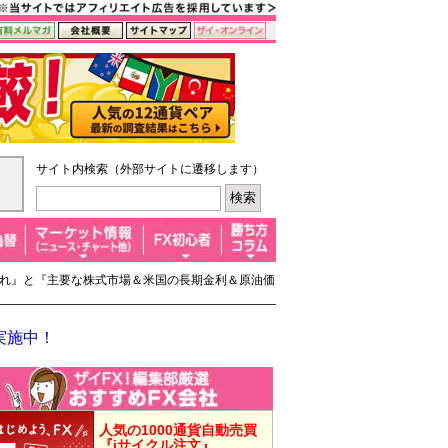
サイト内検索（外部サイトに遷移します）
の流れ』と『主要な株式市場＆米国の長期金利＆原油価
実施中！
人気の1000通貨自動売買
『iサイクル注文』