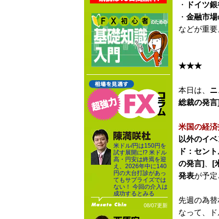
・
ドイツ銀
・
金融市場
などが重要
★★★
本日は、
ニ
総裁の発言
米国の経済
以外のイベ
米ドル/円は150円を
ド：セント
試す展開に!? 米ドル
高・円安は終焉を迎
の発言]
、
[
え、2026年中に140
円の大台打診があっ
発表
が予定
てもサプライズでは
ない！ 今回の介入は
成功するとみる
先週の為替
08/07更新
なって、ド