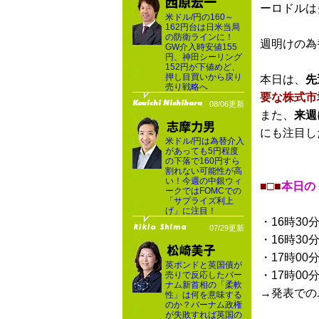
ーロドルは
米ドル/円の160～
162円台は日米当局
の防衛ラインに！
週明けの為
GW介入時安値155
円、神田シーリング
152円が下値めど、
押し目買いから戻り
本日は、
先
売り戦略へ
要な株式市
08/06更新
また、
来週
にも注目し
米ドル/円は為替介入
があっても5円程度
の下落で160円すら
割れない可能性が高
い！今週の中銀ウィ
■□■
本日の
ークではFOMCでの
「サプライズ利上
げ」に注目！
・16時30
07/29更新
・16時30
・17時00
英ポンドと英国債が
・17時00
売りで反応したバー
ナム新首相の「柔軟
→発表での
性」は何を意味する
のか？バーナム政権
が失敗すれば英国の