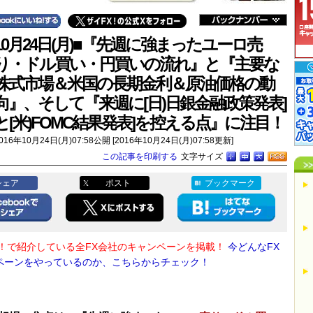
10月24日(月)■『先週に強まったユーロ売
り・ドル買い・円買いの流れ』と『主要な
株式市場＆米国の長期金利＆原油価格の動
向』、そして『来週に[日)日銀金融政策発表]
と[米)FOMC結果発表]を控える点』に注目！
016年10月24日(月)07:58公開 [2016年10月24日(月)07:58更新]
この記事を印刷する
文字サイズ
シェア
ポスト
ブックマーク
X！で紹介している全FX会社のキャンペーンを掲載！
今どんなFX
ペーンをやっているのか、こちらからチェック！