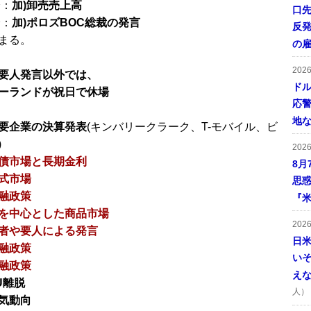
分：
加)卸売売上高
口
分：
加)ポロズBOC総裁の発言
反発
まる。
の
202
要人発言以外では、
ドル
ーランドが祝日で休場
応
地
要企業の決算発表
(キンバリークラーク、T-モバイル、ビ
)
202
債市場と長期金利
8月
式市場
思
融政策
『米
を中心とした商品市場
202
者や要人による発言
日
融政策
い
融政策
え
U離脱
人）
気動向