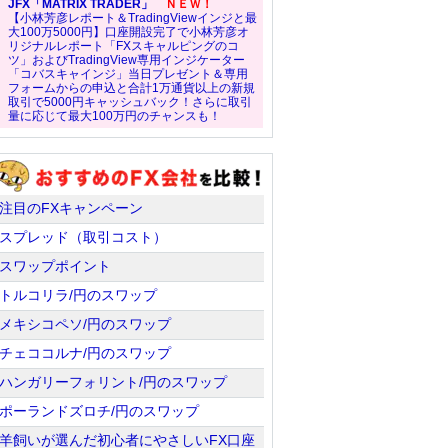
JFX「MATRIX TRADER」
ＮＥＷ！
【小林芳彦レポート＆TradingViewインジと最
大100万5000円】口座開設完了で小林芳彦オ
リジナルレポート「FXスキャルピングのコ
ツ」およびTradingView専用インジケーター
「コバスキャインジ」当日プレゼント＆専用
フォームからの申込と合計1万通貨以上の新規
取引で5000円キャッシュバック！さらに取引
量に応じて最大100万円のチャンスも！
注目のFXキャンペーン
スプレッド（取引コスト）
スワップポイント
トルコリラ/円のスワップ
メキシコペソ/円のスワップ
チェココルナ/円のスワップ
ハンガリーフォリント/円のスワップ
ポーランドズロチ/円のスワップ
羊飼いが選んだ初心者にやさしいFX口座