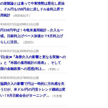
先の楽観論とは違って中東情勢は悪化し原油
、ドル円も158円台に戻しドル金利上昇で
雇用統計
（持田有紀子）
6年08月07日(金)09時11分公開
円158円半ば！今晩米雇用統計→介入も一
警戒。日銀利上げペース加速か？9月利上げ
ならしに注目。
（ZERO）
6年08月07日(金)06時45分公開
7日(金)■『為替介入の影響と更なる実施への
惑』と『米国の雇用統計の発表』、そして
国の金融政策への思惑(利上…
（羊飼い）
6年08月06日(木)17時00分公開
米協調介入の影響で円は一時的に方向感を失
そうだが、米ドル/円の円安トレンド継続は変
ない！9月日銀会合がターニング…
（今井雅