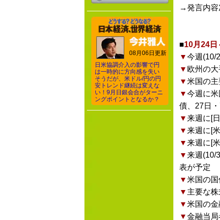
→発言内容
■
10月24
08月06日更新
▼
今週(1
日米協調介入の影響で円
▼
欧州の大
は一時的に方向感を失い
そうだが、米ドル/円の円
▼
米国の主
安トレンド継続は変えな
い！9月日銀会合がターニ
▼
今週に米
ングポイントとなるか？
債、27日・
▼
来週に[
▼
来週に[米
▼
来週に[
▼
来週(1
表が予定
▼
米国の国
▼
主要な株
▼
米国の金
▼
金融当局