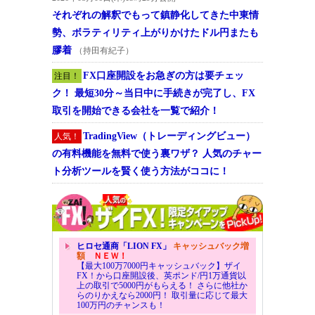
それぞれの解釈でもって鎮静化してきた中東情
勢、ボラティリティ上がりかけたドル円またも
膠着
（持田有紀子）
FX口座開設をお急ぎの方は要チェッ
注目！
ク！ 最短30分～当日中に手続きが完了し、FX
取引を開始できる会社を一覧で紹介！
TradingView（トレーディングビュー）
人気！
の有料機能を無料で使う裏ワザ？ 人気のチャー
ト分析ツールを賢く使う方法がココに！
ヒロセ通商「LION FX」
キャッシュバック増
額
ＮＥＷ！
【最大100万7000円キャッシュバック】ザイ
FX！から口座開設後、英ポンド/円1万通貨以
上の取引で5000円がもらえる！ さらに他社か
らのりかえなら2000円！ 取引量に応じて最大
100万円のチャンスも！