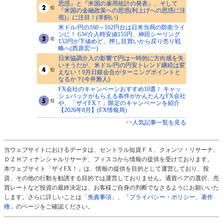
思惑』と『米国の雇用統計の発表』、そして
『米国の金融政策への思惑(利上げへの思惑に注
視)』に注目！(羊飼い)
米ドル/円の160～162円台は日米当局の防衛ライ
ンに！ GW介入時安値155円、神田シーリング
152円が下値めど、押し目買いから戻り売り戦
略へ(西原宏一)
日米協調介入の影響で円は一時的に方向感を失
いそうだが、米ドル/円の円安トレンド継続は変
えない！9月日銀会合がターニングポイントと
なるか？(今井雅人)
FX会社のキャンペーンおすすめ10選！ キャッ
シュバックがもらえる条件がかんたんなFX会社
や、「ザイFX！」限定のキャンペーンを紹介
【2026年8月】(FX情報局)
>>人気記事一覧を見る
当ウェブサイトにおけるデータは、セントラル短資ＦＸ、クォンツ・リサーチ、
ＤＺＨフィナンシャルリサーチ、フィスコから情報の提供を受けております。
本ウェブサイト「ザイFX！」は、情報の提供を目的として運営しており、投
資、その他の行動を勧誘する目的では運営しておりません。通貨ペアの選択、売
買レートなど投資の最終決定は、お客様ご自身の判断でなさるようにお願いいた
します。さらに詳しいことは
「免責事項」
、
「プライバシー・ポリシー、著作
権」
のページをご確認ください。