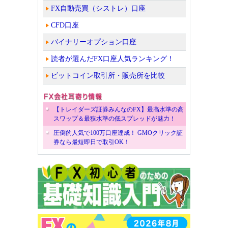
FX自動売買（シストレ）口座
CFD口座
バイナリーオプション口座
読者が選んだFX口座人気ランキング！
ビットコイン取引所・販売所を比較
【トレイダーズ証券みんなのFX】最高水準の高
スワップ＆最狭水準の低スプレッドが魅力！
圧倒的人気で100万口座達成！ GMOクリック証
券なら最短即日で取引OK！