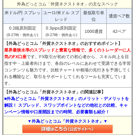
外為どっとコム「外貨ネクストネオ」の主なスペック
米ドル/円 スプレッ
ユーロ/米ドル スプ
最低取引単
通貨ペア数
ド
レッド
位
0.2銭原則固定
0.3pips原則固定
1000通貨
42ペア
(9-27時・例外あり)
(9-27時・例外あり)
【外為どっとコム「外貨ネクストネオ」のおすすめポイント】
業界最狭水準のスプレッドと豊富な情報で、多くのトレーダーに人
気のFX口座
です。FX取引が初めての初心者から、スキル向上を目
指す中・上級者向けまで、各自のレベルにあわせて受講できる学習
コンテンツも魅力です。比較チャートや相場の先行きを予測してく
れる機能など、取引をサポートしてくれるツールも充実していま
す。
【外為どっとコム「外貨ネクストネオ」の関連記事】
■外為どっとコム「外貨ネクストネオ」のメリット・デメリットを
解説！ スプレッド、スワップポイントなどの他社との比較、キャ
ンペーン情報や口座開設までの時間、必要書類も紹介！
▼外為どっとコム「外貨ネクストネオ」▼