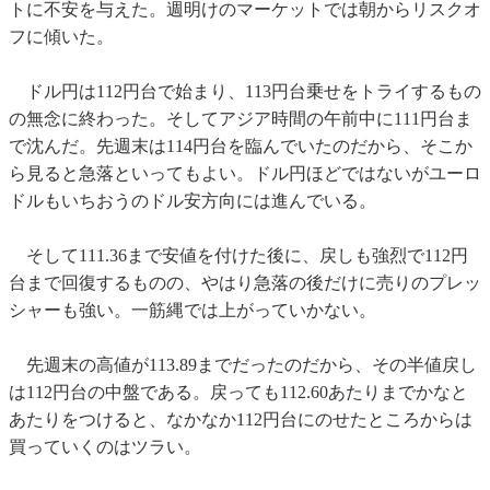
トに不安を与えた。週明けのマーケットでは朝からリスクオ
フに傾いた。
ドル円は112円台で始まり、113円台乗せをトライするもの
の無念に終わった。そしてアジア時間の午前中に111円台ま
で沈んだ。先週末は114円台を臨んでいたのだから、そこか
ら見ると急落といってもよい。ドル円ほどではないがユーロ
ドルもいちおうのドル安方向には進んでいる。
そして111.36まで安値を付けた後に、戻しも強烈で112円
台まで回復するものの、やはり急落の後だけに売りのプレッ
シャーも強い。一筋縄では上がっていかない。
先週末の高値が113.89までだったのだから、その半値戻し
は112円台の中盤である。戻っても112.60あたりまでかなと
あたりをつけると、なかなか112円台にのせたところからは
買っていくのはツラい。