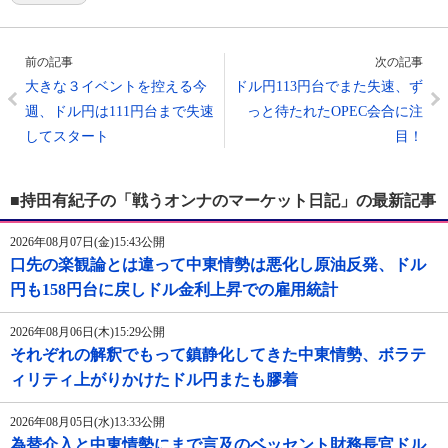
前の記事
次の記事
大きな３イベントを控える今
ドル円113円台でまた失速、ず
週、ドル円は111円台まで失速
っと待たれたOPEC会合に注
してスタート
目！
■持田有紀子の「戦うオンナのマーケット日記」の最新記事
2026年08月07日(金)15:43公開
口先の楽観論とは違って中東情勢は悪化し原油反発、ドル
円も158円台に戻しドル金利上昇での雇用統計
2026年08月06日(木)15:29公開
それぞれの解釈でもって鎮静化してきた中東情勢、ボラテ
ィリティ上がりかけたドル円またも膠着
2026年08月05日(水)13:33公開
為替介入と中東情勢にまで言及のベッセント財務長官ドル