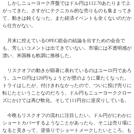
しかしニューヨーク序盤ではドル円は112.70あたりまで上
がってきた。さすがにテクニカル的な売りものも集まってき
て、動きは鈍くなった。また経済イベントも全くないのだか
ら仕方がない。
月末に控えているOPEC総会の結論を出すための会合で
も、芳しいコメントは出てきていない。市場には不透明感が
漂い、米国株も軟調に推移した。
リスクオフの動きが顕著に表れているのはユーロ円であろ
う。ユーロ円は120円ちょうどが壁のように重たくなった。
トライはしたが、付けきれなかったので、ついに投げ売りに
転じたということなのだろう。ドル円もニューヨーククロー
ズにかけては再び軟化。そして111円台に逆戻りしている。
今晩もリスクオフの流れに注目したい。ドル円がにわかに
ショートカバーするようなことがあったら、そこは売り場に
なると見きって、逆張りでショートメークしたいところ。も