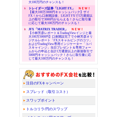
大100万円のチャンスも！
トレイダーズ証券「LIGHT FX」
ＮＥＷ！
【最大100万3000円キャッシュバック】ザイ
FX！から口座開設後、LIGHT FXで5万通貨以
上の取引で3000円がもらえる！さらに取引量
に応じて最大100万円のチャンスも！
JFX「MATRIX TRADER」
ＮＥＷ！
【小林芳彦レポート＆TradingViewインジと最
大100万5000円】口座開設完了で小林芳彦オリ
ジナルレポート「FXスキャルピングのコツ」
およびTradingView専用インジケーター「コバ
スキャインジ」当日プレゼント＆専用フォー
ムからの申込と合計1万通貨以上の新規取引で
5000円キャッシュバック！さらに取引量に応
じて最大100万円のチャンスも！
注目のFXキャンペーン
スプレッド（取引コスト）
スワップポイント
トルコリラ/円のスワップ