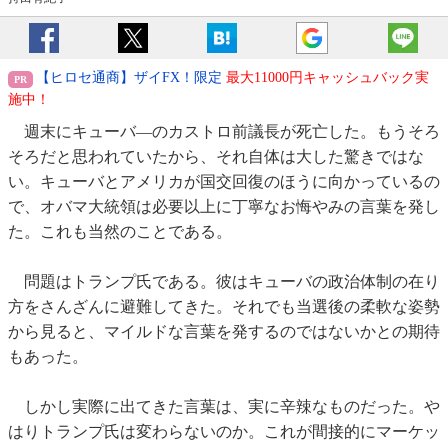
【ヒロセ通商】ザイFX！限定
最大11000円キャッシュバック実
施中！
週末にキューバ―のカストロ前議長が死亡した。もうそろ
そろだと思われていたから、それ自体は大した驚きではな
い。キューバとアメリカが国交回復のほうに向かっているの
で、オバマ大統領は必要以上に丁寧なお悔やみの言葉を発し
た。これも当然のことである。
問題はトランプ氏である。彼はキューバの政治体制の在り
方をさんざんに避難してきた。それでも当選後の柔軟な姿勢
から見ると、マイルドな言葉を発するのではないかとの期待
もあった。
しかし実際に出てきた言葉は、実に辛辣なものだった。や
はりトランプ氏は変わらないのか。これが間接的にマーケッ