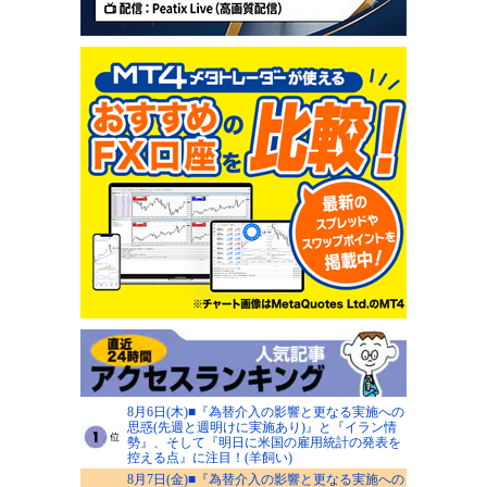
8月6日(木)■『為替介入の影響と更なる実施への
思惑(先週と週明けに実施あり)』と『イラン情
勢』、そして『明日に米国の雇用統計の発表を
控える点』に注目！(羊飼い)
8月7日(金)■『為替介入の影響と更なる実施への