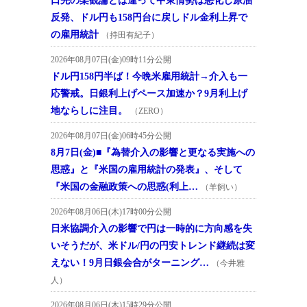
口先の楽観論とは違って中東情勢は悪化し原油
反発、ドル円も158円台に戻しドル金利上昇で
の雇用統計
（持田有紀子）
2026年08月07日(金)09時11分公開
ドル円158円半ば！今晩米雇用統計→介入も一
応警戒。日銀利上げペース加速か？9月利上げ
地ならしに注目。
（ZERO）
2026年08月07日(金)06時45分公開
8月7日(金)■『為替介入の影響と更なる実施への
思惑』と『米国の雇用統計の発表』、そして
『米国の金融政策への思惑(利上…
（羊飼い）
2026年08月06日(木)17時00分公開
日米協調介入の影響で円は一時的に方向感を失
いそうだが、米ドル/円の円安トレンド継続は変
えない！9月日銀会合がターニング…
（今井雅
人）
2026年08月06日(木)15時29分公開