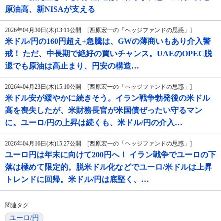
原油高、新NISAが支える
2026年04月30日(木)13:11公開 [西原宏一の「ヘッジファンドの思惑」]
米ドル/円の160円超え+急騰は、GWの薄商いもあり介入警
戒！ ただ、中長期で絶好の買いチャンス。UAEのOPEC脱
退でも原油は高止まり、円安の構造…
2026年04月23日(木)15:10公開 [西原宏一の「ヘッジファンドの思惑」]
米ドル安が緩やかに続きそう。イラン戦争勃発後の米ドル
高を喪失したが、米財務長官が米国債ぜったい守るマン
に。ユーロ/円の上昇は続くも、米ドル/円の介入…
2026年04月16日(木)15:27公開 [西原宏一の「ヘッジファンドの思惑」]
ユーロ円は年末に向けて200円へ！ イラン戦争でユーロの下
落は極めて限定的。脱米ドル化などでユーロ/米ドルは上昇
トレンドに回帰。米ドル/円は底堅く、…
関連タグ
ユーロ/円