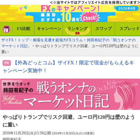
FX比較
キャンペーン
ランキング
スワップ
スプレッド
ザイFX！トップ
>
相場を見通す超強力FXコラム
>
持田有紀子の「戦うオンナの
マーケット日記」
> やっぱりトランプでリスク回避、ユーロ円120円は壁のように
重い
【外為どっとコム】ザイFX！限定で現金がもらえるキ
ャンペーン実施中！
やっぱりトランプでリスク回避、
ユーロ円120円は壁のよう
に重い
2016年11月29日(火)15:59公開
[2016年11月29日(火)15:59更新]
持田有紀子