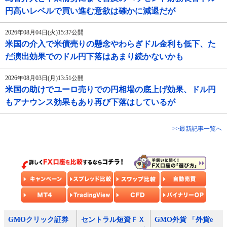
円高いレベルで買い進む意欲は確かに減退だが
2026年08月04日(火)15:37公開
米国の介入で米債売りの懸念やわらぎドル金利も低下、た
だ演出効果でのドル円下落はあまり続かないかも
2026年08月03日(月)13:51公開
米国の助けでユーロ売りでの円相場の底上げ効果、ドル円
もアナウンス効果もあり再び下落はしているが
>>最新記事一覧へ
GMOクリック証券
セントラル短資ＦＸ
GMO外貨 「外貨e