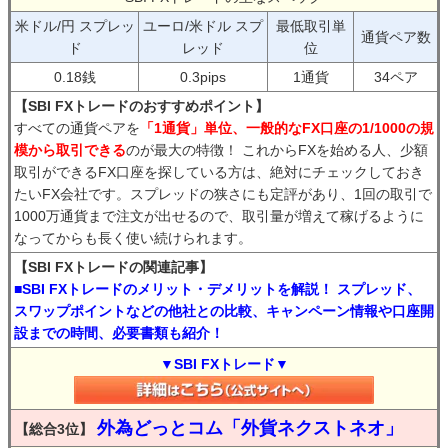
米ドル/円 スプレッ
ユーロ/米ドル スプ
最低取引単
通貨ペア数
ド
レッド
位
0.18銭
0.3pips
1通貨
34ペア
【SBI FXトレードのおすすめポイント】
すべての通貨ペアを
「1通貨」単位、一般的なFX口座の1/1000の規
模から取引できる
のが最大の特徴！ これからFXを始める人、少額
取引ができるFX口座を探している方は、絶対にチェックしておき
たいFX会社です。スプレッドの狭さにも定評があり、1回の取引で
1000万通貨まで注文が出せるので、取引量が増えて稼げるように
なってからも長く使い続けられます。
【SBI FXトレードの関連記事】
■SBI FXトレードのメリット・デメリットを解説！ スプレッド、
スワップポイントなどの他社との比較、キャンペーン情報や口座開
設までの時間、必要書類も紹介！
▼SBI FXトレード▼
外為どっとコム「外貨ネクストネオ」
【総合3位】