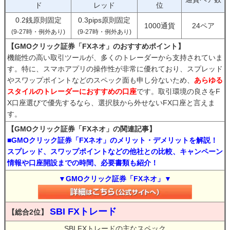
ド
レッド
位
0.2銭原則固定
0.3pips原則固定
1000通貨
24ペア
(9-27時・例外あり)
(9-27時・例外あり)
【GMOクリック証券「FXネオ」のおすすめポイント】
機能性の高い取引ツールが、多くのトレーダーから支持されていま
す。特に、スマホアプリの操作性が非常に優れており、スプレッド
やスワップポイントなどのスペック面も申し分ないため、
あらゆる
スタイルのトレーダーにおすすめの口座
です。取引環境の良さをF
X口座選びで優先するなら、選択肢から外せないFX口座と言えま
す。
【GMOクリック証券「FXネオ」の関連記事】
■GMOクリック証券「FXネオ」のメリット・デメリットを解説！
スプレッド、スワップポイントなどの他社との比較、キャンペーン
情報や口座開設までの時間、必要書類も紹介！
▼GMOクリック証券「FXネオ」▼
SBI FXトレード
【総合2位】
SBI FXトレードの主なスペック