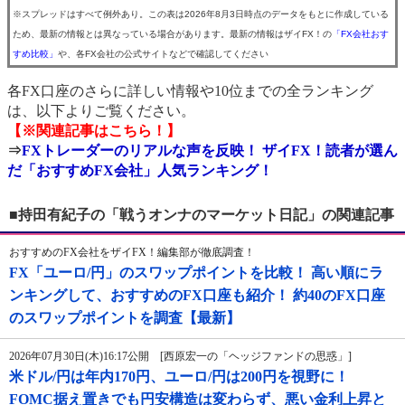
※スプレッドはすべて例外あり。この表は2026年8月3日時点のデータをもとに作成している
ため、最新の情報とは異なっている場合があります。最新の情報はザイFX！の
「FX会社おす
すめ比較」
や、各FX会社の公式サイトなどで確認してください
各FX口座のさらに詳しい情報や10位までの全ランキング
は、以下よりご覧ください。
【※関連記事はこちら！】
⇒
FXトレーダーのリアルな声を反映！ ザイFX！読者が選ん
だ「おすすめFX会社」人気ランキング！
■持田有紀子の「戦うオンナのマーケット日記」の関連記事
おすすめのFX会社をザイFX！編集部が徹底調査！
FX「ユーロ/円」のスワップポイントを比較！ 高い順にラ
ンキングして、おすすめのFX口座も紹介！ 約40のFX口座
のスワップポイントを調査【最新】
2026年07月30日(木)16:17公開 [西原宏一の「ヘッジファンドの思惑」]
米ドル/円は年内170円、ユーロ/円は200円を視野に！
FOMC据え置きでも円安構造は変わらず、悪い金利上昇と