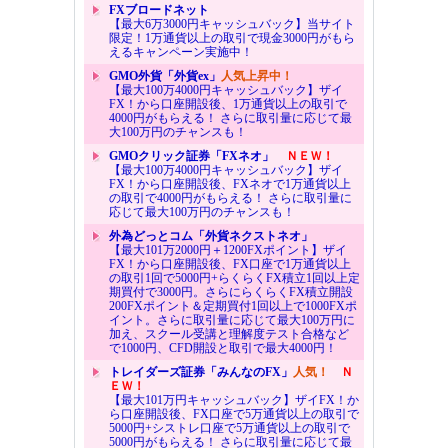
FXブロードネット
【最大6万3000円キャッシュバック】当サイト
限定！1万通貨以上の取引で現金3000円がもら
えるキャンペーン実施中！
GMO外貨「外貨ex」
人気上昇中！
【最大100万4000円キャッシュバック】ザイ
FX！から口座開設後、1万通貨以上の取引で
4000円がもらえる！ さらに取引量に応じて最
大100万円のチャンスも！
GMOクリック証券「FXネオ」
ＮＥＷ！
【最大100万4000円キャッシュバック】ザイ
FX！から口座開設後、FXネオで1万通貨以上
の取引で4000円がもらえる！ さらに取引量に
応じて最大100万円のチャンスも！
外為どっとコム「外貨ネクストネオ」
【最大101万2000円＋1200FXポイント】ザイ
FX！から口座開設後、FX口座で1万通貨以上
の取引1回で5000円+らくらくFX積立1回以上定
期買付で3000円。さらにらくらくFX積立開設
200FXポイント＆定期買付1回以上で1000FXポ
イント。さらに取引量に応じて最大100万円に
加え、スクール受講と理解度テスト合格など
で1000円、CFD開設と取引で最大4000円！
トレイダーズ証券「みんなのFX」
人気！
Ｎ
ＥＷ！
【最大101万円キャッシュバック】ザイFX！か
ら口座開設後、FX口座で5万通貨以上の取引で
5000円+シストレ口座で5万通貨以上の取引で
5000円がもらえる！ さらに取引量に応じて最