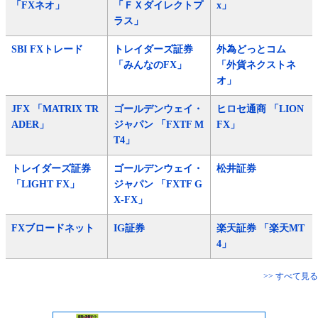
「FXネオ」
「ＦＸダイレクトプ
x」
ラス」
SBI FXトレード
トレイダーズ証券
外為どっとコム
「みんなのFX」
「外貨ネクストネ
オ」
JFX 「MATRIX TR
ゴールデンウェイ・
ヒロセ通商 「LION
ADER」
ジャパン 「FXTF M
FX」
T4」
トレイダーズ証券
ゴールデンウェイ・
松井証券
「LIGHT FX」
ジャパン 「FXTF G
X-FX」
FXブロードネット
IG証券
楽天証券 「楽天MT
4」
>> すべて見る