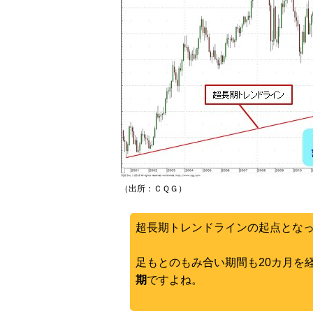
（出所：ＣＱＧ）
超長期トレンドラインの起点となっ
足もとのもみ合い期間も20カ月を
期
ですよね。