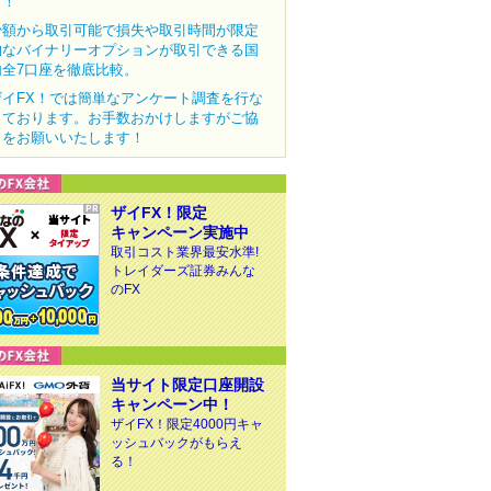
ク！
少額から取引可能で損失や取引時間が限定
的なバイナリーオプションが取引できる国
内全7口座を徹底比較。
ザイFX！では簡単なアンケート調査を行な
っております。お手数おかけしますがご協
力をお願いいたします！
ザイFX！限定
キャンペーン実施中
取引コスト業界最安水準!
トレイダーズ証券みんな
のFX
当サイト限定口座開設
キャンペーン中！
ザイFX！限定4000円キャ
ッシュバックがもらえ
る！