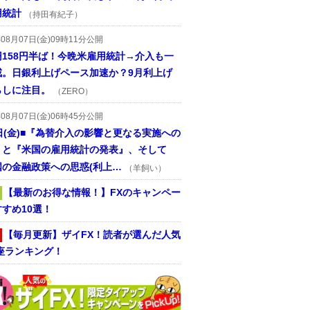
用統計
（持田有紀子）
年08月07日(金)09時11分公開
円158円半ば！今晩米雇用統計→介入も一
戒。日銀利上げペース加速か？9月利上げ
らしに注目。
（ZERO）
年08月07日(金)06時45分公開
日(金)■『為替介入の影響と更なる実施への
』と『米国の雇用統計の発表』、そして
国の金融政策への思惑(利上…
（羊飼い）
【最新のお得な情報！】FXのキャンペー
すめ10選！
【毎月更新】ザイFX！読者が選んだ人気
座ランキング！