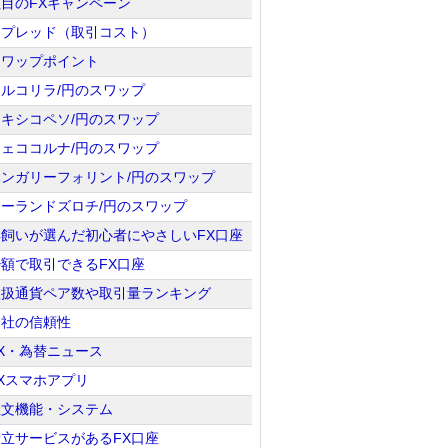
注目のFXキャンペーン
スプレッド（取引コスト）
スワップポイント
トルコリラ/円のスワップ
メキシコペソ/円のスワップ
チェココルナ/円のスワップ
ハンガリーフォリント/円のスワップ
ポーランドズロチ/円のスワップ
羊飼いが選んだ初心者にやさしいFX口座
少額で取引できるFX口座
取扱通貨ペア数や取引量ランキング
会社の信頼性
X・為替ニュース
Xスマホアプリ
注文機能・システム
積立サービスがあるFX口座