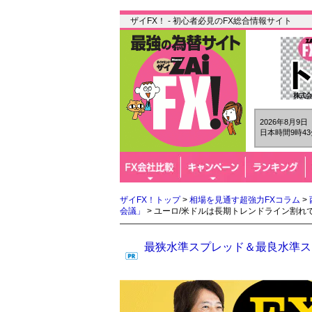
ザイFX！ - 初心者必見のFX総合情報サイト
2026年8月9
日本時間9時43
ザイFX！トップ
>
相場を見通す超強力FXコラム
>
会議」
> ユーロ/米ドルは長期トレンドライン割れ
最狭水準スプレッド＆最良水準スワ