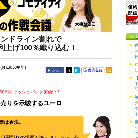
レンドライン割れで
利上げ100％織り込む！
(月)19:30更新)
シェア
優先登録
000円キャッシュバック実施中！
も売りを示唆するユーロ
票は否決。
113円割れの場面がありましたが、何