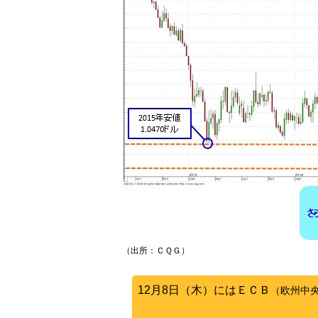
（出所：ＣＱＧ）
12月8日（木）にはＥＣＢ
（欧州中