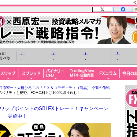
日（日）
--/--
--/--
--/--
--/--
分22秒
--.--
--
--.--
--
--.--
--
--.--
--
西原宏一・大橋ひろこの「ＦＸ＆コモディティ（商品） 今週の作戦
でパリティも視野。FOMC利上げ100％織り込む！
ップポイントのSBI FXトレード！キャンペーン
実施中！