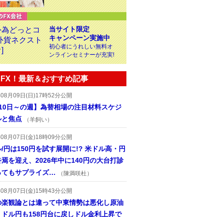
当サイト限定
キャンペーン実施中
初心者にうれしい無料オ
ンラインセミナーが充実!
FX！最新＆おすすめ記事
年08月09日(日)17時52分公開
月10日～の週】為替相場の注目材料スケジ
ルと焦点
（羊飼い）
年08月07日(金)18時09分公開
/円は150円を試す展開に!? 米ドル高・円
焉を迎え、2026年中に140円の大台打診
ってもサプライズ…
（陳満咲杜）
年08月07日(金)15時43分公開
の楽観論とは違って中東情勢は悪化し原油
、ドル円も158円台に戻しドル金利上昇で