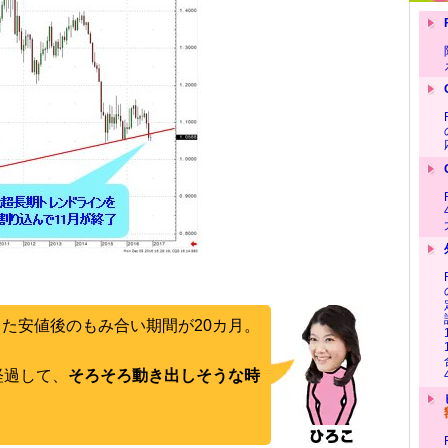
た安値後のもみ合い期間が20カ月。
経過して、
そろそろ動き出しそうな時