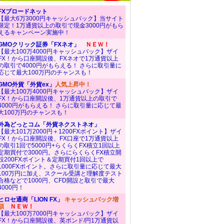
FXブロードネット
【最大6万3000円キャッシュバック】当サイト
限定！1万通貨以上の取引で現金3000円がもら
えるキャンペーン実施中！
GMOクリック証券「FXネオ」
ＮＥＷ！
【最大100万4000円キャッシュバック】ザイ
FX！から口座開設後、FXネオで1万通貨以上
の取引で4000円がもらえる！ さらに取引量に
応じて最大100万円のチャンスも！
GMO外貨「外貨ex」
人気上昇中！
【最大100万4000円キャッシュバック】ザイ
FX！から口座開設後、1万通貨以上の取引で
4000円がもらえる！ さらに取引量に応じて最
大100万円のチャンスも！
外為どっとコム「外貨ネクストネオ」
【最大101万2000円＋1200FXポイント】ザイ
FX！から口座開設後、FX口座で1万通貨以上
の取引1回で5000円+らくらくFX積立1回以上
定期買付で3000円。さらにらくらくFX積立開
設200FXポイント＆定期買付1回以上で
1000FXポイント。さらに取引量に応じて最大
100万円に加え、スクール受講と理解度テスト
合格などで1000円、CFD開設と取引で最大
4000円！
ヒロセ通商「LION FX」
キャッシュバック増
額
ＮＥＷ！
【最大100万7000円キャッシュバック】ザイ
FX！から口座開設後、英ポンド/円1万通貨以