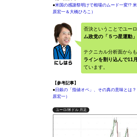
●
米国の感謝祭明けで相場のムード一変!? 
原宏一＆大橋ひろこ）
否決ということでユー
ム政党の「５つ星運動
テクニカル分析面から
ラインを割り込んで11
ています。
【参考記事】
●
日銀の「指値オペ」、その真の意味とは？ 
原宏一）
ユーロ/米ドル 月足