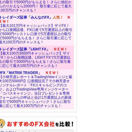
上の取引で5000円がもらえる！ さらに他社か
らのりかえなら2000円！ 取引量に応じて最大
100万円のチャンスも！
トレイダーズ証券「みんなのFX」
人気！
Ｎ
ＥＷ！
【最大101万円キャッシュバック】ザイFX！
から口座開設後、FX口座で5万通貨以上の取引
で5000円+シストレ口座で5万通貨以上の取引
で5000円がもらえる！ さらに取引量に応じて
最大100万円のチャンスも！
トレイダーズ証券「LIGHT FX」
ＮＥＷ！
【最大100万3000円キャッシュバック】ザイ
FX！から口座開設後、LIGHT FXで5万通貨以
上の取引で3000円がもらえる！さらに取引量
に応じて最大100万円のチャンスも！
JFX「MATRIX TRADER」
ＮＥＷ！
【小林芳彦レポート＆TradingViewインジと最
大100万5000円】口座開設完了で小林芳彦オ
リジナルレポート「FXスキャルピングのコ
ツ」およびTradingView専用インジケーター
「コバスキャインジ」当日プレゼント＆専用
フォームからの申込と合計1万通貨以上の新規
取引で5000円キャッシュバック！さらに取引
量に応じて最大100万円のチャンスも！