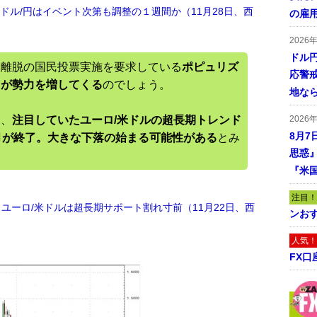
米ドル/円はイベント次第も調整の１週間か（11月28日、西
の雇
2026
ドル
ロ離脱の国民投票実施を要求している
ポピュリズ
応警
」が勢力を増してくる
のでしょう。
地な
も、
注目していたユーロ/米ドルの超長期トレンド
2026
8月7
月が終了
。大きな下落の始まる可能性がある
とみ
思惑
『米
注目！
ユーロ/米ドルは超長期サポート割れ寸前（11月22日、西
ンおす
人気！
FX口