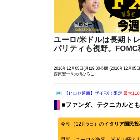
ユーロ/米ドルは長期ト
パリティも視野。FOMC
2016年12月05日(月)19:30公開 (2016年12月05日
西原宏一＆大橋ひろこ
【ヒロセ通商】ザイFX！限定
最大11
■ファンダ、テクニカルと
今朝（12月5日）の
イタリア国民投
早朝、ユーロが急落、米ドル/円も