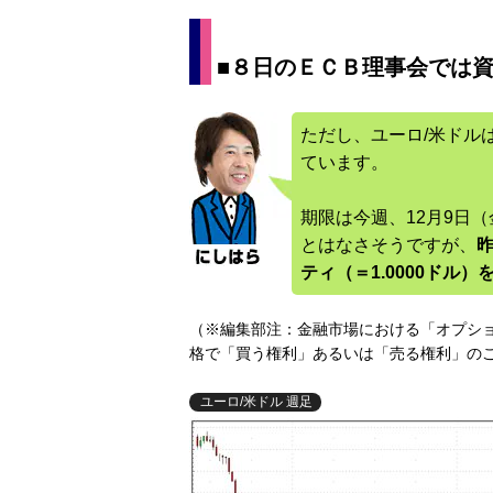
■８日のＥＣＢ理事会では
ただし、ユーロ/米ドル
ています。
期限は今週、12月9日（
とはなさそうですが、
昨
ティ（＝1.0000ドル
（※編集部注：金融市場における「オプシ
格で「買う権利」あるいは「売る権利」の
ユーロ/米ドル 週足