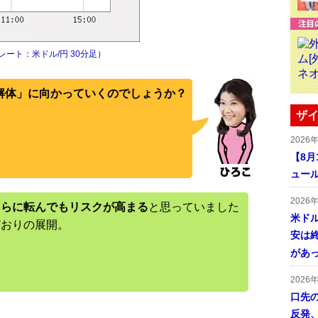
レート：米ドル/円 30分足
）
解体」に向かっていくのでしょうか？
ザイ
2026
【8
ュー
2026
ちらに転んでもリスクが高まる
と思っていました
米ドル
どおりの展開。
安は終
があ
2026
口先
反発