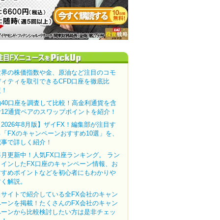
世界の株価指数や金、原油など注目のコモ
ディティを取引できるCFD口座を徹底比
較！
約40口座を調査して比較！高金利通貨を含
む12通貨ペアのスワップポイントを紹介！
【2026年8月版】ザイFX！編集部が注目す
る「FXのキャンペーンおすすめ10選」を、
記事で詳しく紹介！
毎月更新中！人気FX口座ランキング。 ラン
クインしたFX口座のキャンペーン情報、お
すすめポイントなどを初心者にもわかりや
すく解説。
当サイトで紹介している全FX会社のキャン
ペーンを掲載！たくさんのFX会社のキャン
ペーンから比較検討したい方は是非チェッ