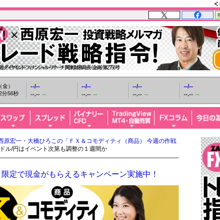
日（金）
--/--
--/--
--/--
--/--
2分58秒
--.--
--
--.--
--
--.--
--
--.--
--
西原宏一・大橋ひろこの「ＦＸ＆コモディティ（商品） 今週の作戦
米ドル/円はイベント次第も調整の１週間か
！限定で現金がもらえるキャンペーン実施中！