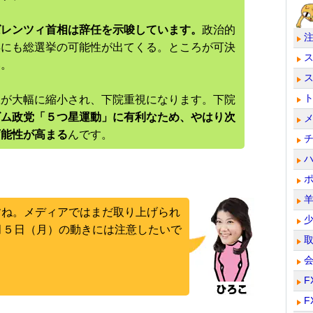
ばレンツィ首相は辞任を示唆しています。
政治的
年にも総選挙の可能性が出てくる。ところが可決
い。
限が大幅に縮小され、下院重視になります。下院
ズム政党「５つ星運動」に有利なため、やはり次
可能性が高まる
んです。
すね。メディアではまだ取り上げられ
月５日（月）の動きには注意したいで
F
F