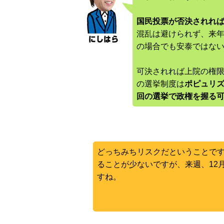
国民投票が否決されれ
混乱は避けられず、来
の場合でも安泰ではな
可決されれば上院の権
の選挙制度は
ポピュリ
回の選挙で政権を握る
どっちみちリスクだということで
ることが少ないですが、来週、12
すね。