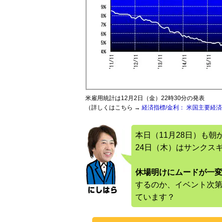
米雇用統計は12月2日（金）22時30分の発表
（詳しくはこちら →
経済指標/金利： 米国主要経
本日（11月28日）も朝
24日（木）はサンクス
休場明けにムードが一
するのか、イベント次
ています？