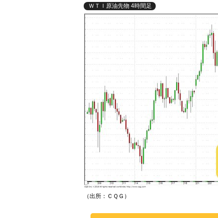
ＷＴＩ原油先物 4時間足
（出所：ＣＱＧ）