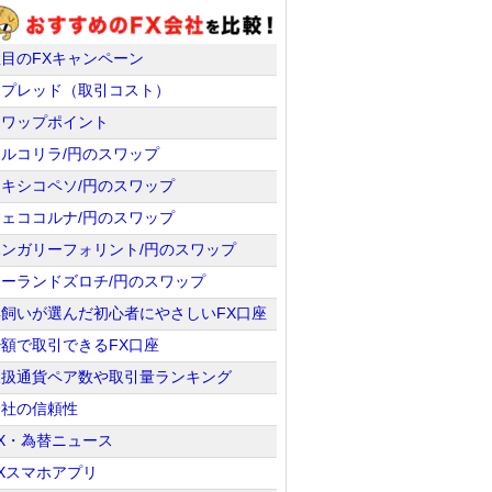
注目のFXキャンペーン
スプレッド（取引コスト）
スワップポイント
トルコリラ/円のスワップ
メキシコペソ/円のスワップ
チェココルナ/円のスワップ
ハンガリーフォリント/円のスワップ
ポーランドズロチ/円のスワップ
羊飼いが選んだ初心者にやさしいFX口座
少額で取引できるFX口座
取扱通貨ペア数や取引量ランキング
会社の信頼性
X・為替ニュース
Xスマホアプリ