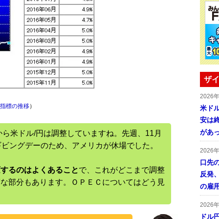
ザイ
2026
済指標の推移
）
米ドル
安は終
があ
から米ドル/円は調整していますね。先週、11月
ギビングデーのため、アメリカが休場でした。
2026
口先
変するのはよくあること
で、これがどこまで調整
反発
第な部分もあります。ＯＰＥＣについてはどう見
の雇
2026
ドル