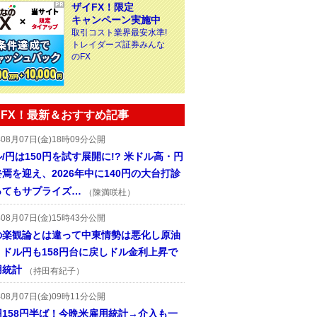
ザイFX！限定
キャンペーン実施中
取引コスト業界最安水準!
トレイダーズ証券みんな
のFX
FX！最新＆おすすめ記事
年08月07日(金)18時09分公開
/円は150円を試す展開に!? 米ドル高・円
焉を迎え、2026年中に140円の大台打診
ってもサプライズ…
（陳満咲杜）
年08月07日(金)15時43分公開
の楽観論とは違って中東情勢は悪化し原油
、ドル円も158円台に戻しドル金利上昇で
用統計
（持田有紀子）
年08月07日(金)09時11分公開
円158円半ば！今晩米雇用統計→介入も一