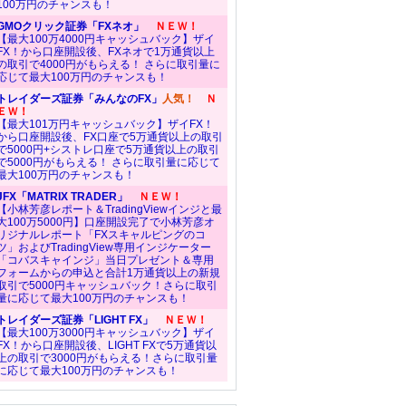
100万円のチャンスも！
GMOクリック証券「FXネオ」
ＮＥＷ！
【最大100万4000円キャッシュバック】ザイ
FX！から口座開設後、FXネオで1万通貨以上
の取引で4000円がもらえる！ さらに取引量に
応じて最大100万円のチャンスも！
トレイダーズ証券「みんなのFX」
人気！
Ｎ
ＥＷ！
【最大101万円キャッシュバック】ザイFX！
から口座開設後、FX口座で5万通貨以上の取引
で5000円+シストレ口座で5万通貨以上の取引
で5000円がもらえる！ さらに取引量に応じて
最大100万円のチャンスも！
JFX「MATRIX TRADER」
ＮＥＷ！
【小林芳彦レポート＆TradingViewインジと最
大100万5000円】口座開設完了で小林芳彦オ
リジナルレポート「FXスキャルピングのコ
ツ」およびTradingView専用インジケーター
「コバスキャインジ」当日プレゼント＆専用
フォームからの申込と合計1万通貨以上の新規
取引で5000円キャッシュバック！さらに取引
量に応じて最大100万円のチャンスも！
トレイダーズ証券「LIGHT FX」
ＮＥＷ！
【最大100万3000円キャッシュバック】ザイ
FX！から口座開設後、LIGHT FXで5万通貨以
上の取引で3000円がもらえる！さらに取引量
に応じて最大100万円のチャンスも！