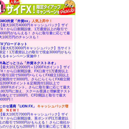
GMO外貨「外貨ex」
人気上昇中！
【最大100万4000円キャッシュバック】ザイ
FX！から口座開設後、1万通貨以上の取引で
4000円がもらえる！ さらに取引量に応じて最
大100万円のチャンスも！
FXブロードネット
【最大6万3000円キャッシュバック】当サイト
限定！1万通貨以上の取引で現金3000円がもら
えるキャンペーン実施中！
外為どっとコム「外貨ネクストネオ」
【最大101万2000円＋1200FXポイント】ザイ
FX！から口座開設後、FX口座で1万通貨以上
の取引1回で5000円+らくらくFX積立1回以上
定期買付で3000円。さらにらくらくFX積立開
設200FXポイント＆定期買付1回以上で
1000FXポイント。さらに取引量に応じて最大
100万円に加え、スクール受講と理解度テスト
合格などで1000円、CFD開設と取引で最大
4000円！
ヒロセ通商「LION FX」
キャッシュバック増
額
ＮＥＷ！
【最大100万7000円キャッシュバック】ザイ
FX！から口座開設後、英ポンド/円1万通貨以
上の取引で5000円がもらえる！ さらに他社か
らのりかえなら2000円！ 取引量に応じて最大