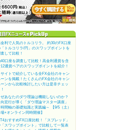
高金利で人気のトルコリラ。 約30のFX口座
の「トルコリラ/円」のスワップポイントを
調査して比較！
約40口座を調査して比較！高金利通貨を含
む12通貨ペアのスワップポイントを紹介！
当サイトで紹介している全FX会社のキャン
ペーンを掲載！たくさんのFX会社のキャン
ペーンから比較検討したい方は是非チェッ
ク！
なぜあなたのダウ理論は機能しないのか？
田向宏行が導く「ダウ理論マスター講座」
～時間軸の基礎知識と実践編～ 【9/5（土）
会場+オンライン同時開催】
MT4おすすめFX口座比較！「スプレッド」
や「スワップポイント」で比較して一覧表