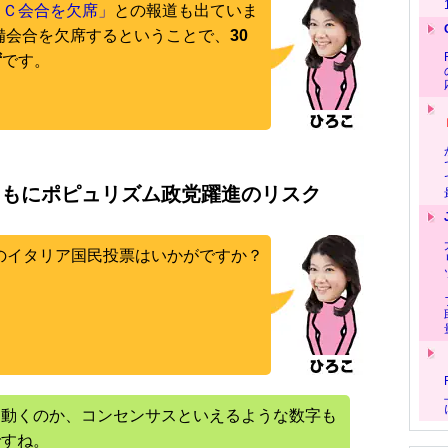
ＥＣ会合を欠席」
との報道も出ていま
準備会合を欠席するということで、
30
ず
です。
ともにポピュリズム政党躍進のリスク
）のイタリア国民投票はいかがですか？
う動くのか、コンセンサスといえるような数字も
ですね。