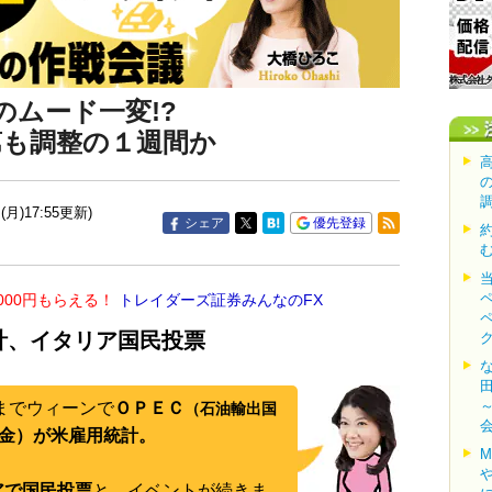
ムード一変!?
第も調整の１週間か
(月)17:55更新)
シェア
優先登録
000円もらえる！
トレイダーズ証券みんなのFX
計、イタリア国民投票
）までウィーンで
ＯＰＥＣ
（石油輸出国
（金）が米雇用統計。
アで国民投票
と、イベントが続きま