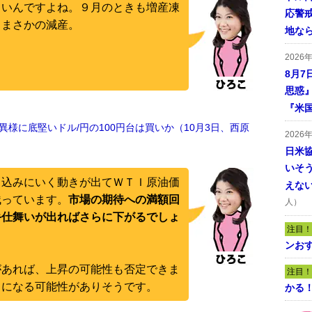
しいんですよね。９月のときも増産凍
応警
、まさかの減産。
地な
2026
8月7
思惑
『米
様に底堅いドル/円の100円台は買いか（10月3日、西原
2026
日米
いそ
り込みにいく動きが出てＷＴＩ原油価
えな
残っています。
市場の期待への満額回
人）
手仕舞いが出ればさらに下がるでしょ
注目！
ンおす
があれば、上昇の可能性も否定できま
注目！
きになる可能性がありそうです。
かる