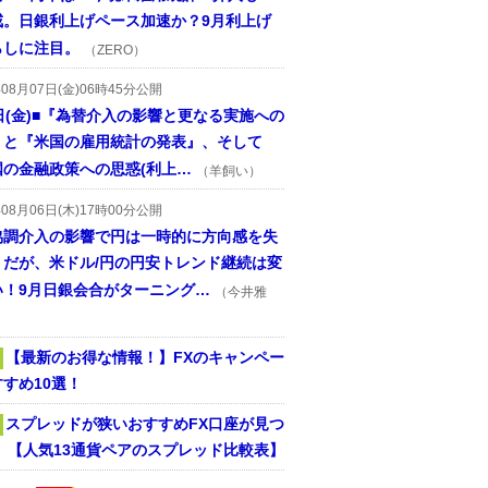
戒。日銀利上げペース加速か？9月利上げ
らしに注目。
（ZERO）
年08月07日(金)06時45分公開
日(金)■『為替介入の影響と更なる実施への
』と『米国の雇用統計の発表』、そして
国の金融政策への思惑(利上…
（羊飼い）
年08月06日(木)17時00分公開
協調介入の影響で円は一時的に方向感を失
うだが、米ドル/円の円安トレンド継続は変
い！9月日銀会合がターニング…
（今井雅
【最新のお得な情報！】FXのキャンペー
すめ10選！
スプレッドが狭いおすすめFX口座が見つ
！ 【人気13通貨ペアのスプレッド比較表】