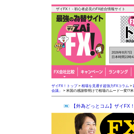
ザイFX！ - 初心者必見のFX総合情報サイト
2026年8月7
日本時間22時4
ザイFX！トップ
>
相場を見通す超強力FXコラム
>
会議」
> 米国の感謝祭明けで相場のムード一変!?
【外為どっとコム】ザイFX