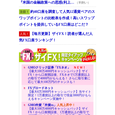
『米国の金融政策への思惑(利上…
（羊飼い）
約40口座を調査して人気12通貨ペアのス
注目！
ワップポイントの比較表を作成！高いスワップ
ポイントを提供しているFX口座はどこだ？
【毎月更新】ザイFX！読者が選んだ人
人気！
気FX口座ランキング！
GMOクリック証券「FXネオ」
ＮＥＷ！
【最大100万4000円キャッシュバック】ザイ
FX！から口座開設後、FXネオで1万通貨以上
の取引で4000円がもらえる！ さらに取引量に
応じて最大100万円のチャンスも！
FXブロードネット
【最大6万3000円キャッシュバック】当サイト
限定！1万通貨以上の取引で現金3000円がもら
えるキャンペーン実施中！
GMO外貨「外貨ex」
人気上昇中！
【最大100万4000円キャッシュバック】ザイ
FX！から口座開設後、1万通貨以上の取引で