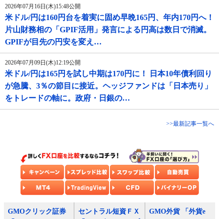
2026年07月16日(木)15:48公開
米ドル/円は160円台を着実に固め早晩165円、年内170円へ！
片山財務相の「GPIF活用」発言による円高は数日で消滅。
GPIFが目先の円安を変え…
2026年07月09日(木)12:19公開
米ドル/円は165円を試し中期は170円に！ 日本10年債利回り
が急騰、3％の節目に接近。ヘッジファンドは「日本売り」
をトレードの軸に。政府・日銀の…
>>最新記事一覧へ
GMOクリック証券
セントラル短資ＦＸ
GMO外貨 「外貨e