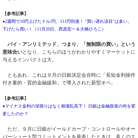
【参考記事】
●
2週間で10円上げたドル/円、111円到達！ “買い遅れ涙目”は多い。
下げたら買い！（11月20日、西原宏一＆大橋ひろこ）
バイ・アンリミテッド、つまり、「無制限の買い」という
意味合い
となり、こちらのほうがわかりやすくマーケットに
与えるインパクトは大。
ともあれ、これは９月の日銀決定会合時に「長短金利操作
付き量的・質的金融緩和」で導入された新型オペ。
【参考記事】
●
マイナス金利の深堀りはなく相場乱高下！ 日銀は金融政策の何を変
更したのか？
ただ、９月に日銀がイールドカーブ・コントロールやオー
バーシュート型コミットメントを発表したときは、多くのエ