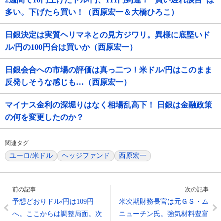
多い。下げたら買い！（西原宏一＆大橋ひろこ）
日銀決定は実質ヘリマネとの見方ジワリ。異様に底堅いド
ル/円の100円台は買いか（西原宏一）
日銀会合への市場の評価は真っ二つ！米ドル/円はこのまま
反発しそうな感じも…（西原宏一）
マイナス金利の深堀りはなく相場乱高下！ 日銀は金融政策
の何を変更したのか？
関連タグ
ユーロ/米ドル
ヘッジファンド
西原宏一
前の記事
次の記事
予想どおりドル/円は109円
米次期財務長官は元ＧＳ・ム
へ。ここからは調整局面。次
ニューチン氏。強気材料豊富