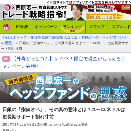
FX比較
キャンペーン
ランキング
スワップ
スプレッド
ザイFX！トップ
>
相場を見通す超強力FXコラム
>
西原宏一の「ヘッジファンド
の思惑」
> 日銀の「指値オペ」、その真の意味とは？ユーロ/米ドルは超長期サポ
ート割れ寸前
【外為どっとコム】ザイFX！限定で現金がもらえるキ
ャンペーン実施中！
日銀の「指値オペ」、その真の意味とは？
ユーロ/米ドルは
超長期サポート割れ寸前
2016年11月22日(火)12:35公開
[2016年11月22日(火)12:35更新]
西原宏一