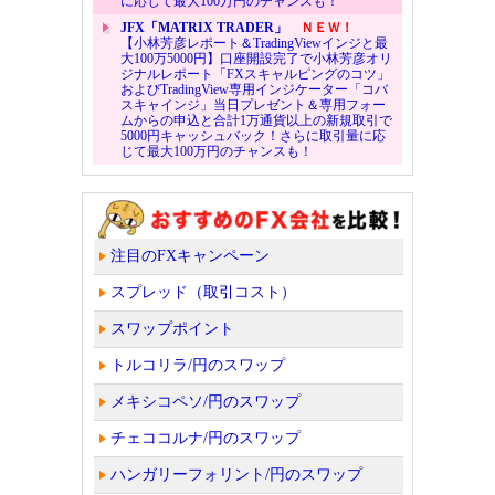
に応じて最大100万円のチャンスも！
JFX「MATRIX TRADER」
ＮＥＷ！
【小林芳彦レポート＆TradingViewインジと最
大100万5000円】口座開設完了で小林芳彦オリ
ジナルレポート「FXスキャルピングのコツ」
およびTradingView専用インジケーター「コバ
スキャインジ」当日プレゼント＆専用フォー
ムからの申込と合計1万通貨以上の新規取引で
5000円キャッシュバック！さらに取引量に応
じて最大100万円のチャンスも！
注目のFXキャンペーン
スプレッド（取引コスト）
スワップポイント
トルコリラ/円のスワップ
メキシコペソ/円のスワップ
チェココルナ/円のスワップ
ハンガリーフォリント/円のスワップ