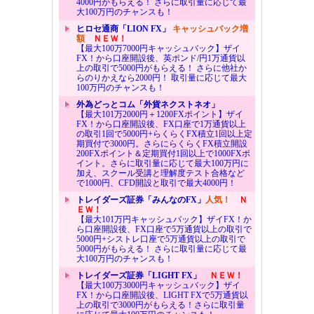
4000円がもらえる！ さらに取引量に応じて最
大100万円のチャンスも！
ヒロセ通商「LION FX」
キャッシュバック増
額
ＮＥＷ！
【最大100万7000円キャッシュバック】ザイ
FX！から口座開設後、英ポンド/円1万通貨以
上の取引で5000円がもらえる！ さらに他社か
らのりかえなら2000円！ 取引量に応じて最大
100万円のチャンスも！
外為どっとコム「外貨ネクストネオ」
【最大101万2000円＋1200FXポイント】ザイ
FX！から口座開設後、FX口座で1万通貨以上
の取引1回で5000円+らくらくFX積立1回以上定
期買付で3000円。さらにらくらくFX積立開設
200FXポイント＆定期買付1回以上で1000FXポ
イント。さらに取引量に応じて最大100万円に
加え、スクール受講と理解度テスト合格など
で1000円、CFD開設と取引で最大4000円！
トレイダーズ証券「みんなのFX」
人気！
Ｎ
ＥＷ！
【最大101万円キャッシュバック】ザイFX！か
ら口座開設後、FX口座で5万通貨以上の取引で
5000円+シストレ口座で5万通貨以上の取引で
5000円がもらえる！ さらに取引量に応じて最
大100万円のチャンスも！
トレイダーズ証券「LIGHT FX」
ＮＥＷ！
【最大100万3000円キャッシュバック】ザイ
FX！から口座開設後、LIGHT FXで5万通貨以
上の取引で3000円がもらえる！さらに取引量