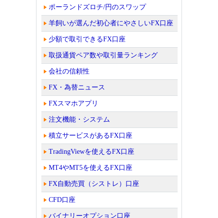
ポーランドズロチ/円のスワップ
羊飼いが選んだ初心者にやさしいFX口座
少額で取引できるFX口座
取扱通貨ペア数や取引量ランキング
会社の信頼性
FX・為替ニュース
FXスマホアプリ
注文機能・システム
積立サービスがあるFX口座
TradingViewを使えるFX口座
MT4やMT5を使えるFX口座
FX自動売買（シストレ）口座
CFD口座
バイナリーオプション口座