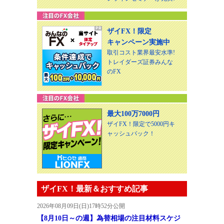
ザイFX！限定
キャンペーン実施中
取引コスト業界最安水準!
トレイダーズ証券みんな
のFX
最大100万7000円
ザイFX！限定で5000円キ
ャッシュバック！
ザイFX！最新＆おすすめ記事
2026年08月09日(日)17時52分公開
【8月10日～の週】為替相場の注目材料スケジ