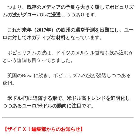
つまり、
既存のメディアの予測を大きく覆してポピュリズ
ムの波がグローバルに浸透
しつつあります。
これが
来年（2017年）の欧州の選挙予測を困難にし、ユー
ロに対してネガティブな材料
となっています。
ポピュリズムの波は、ドイツのメルケル首相も飲み込むか
という論調も目立ってきました。
英国のBrexitに続き、ポピュリズムの波が浸透しつつある
欧州。
米ドル/円に追随する形で、米ドル高トレンドを鮮明化し
つつあるユーロ/米ドルの動向に注目
です。
【ザイＦＸ！編集部からのお知らせ】