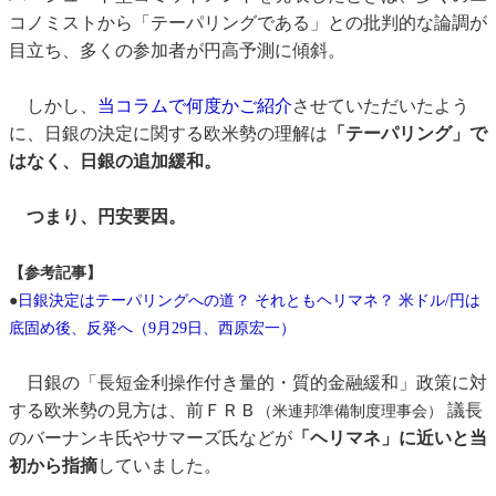
コノミストから「テーパリングである」との批判的な論調が
目立ち、多くの参加者が円高予測に傾斜。
しかし、
当コラムで何度かご紹介
させていただいたよう
に、日銀の決定に関する欧米勢の理解は
「テーパリング」で
はなく、日銀の追加緩和。
つまり、円安要因。
【参考記事】
●
日銀決定はテーパリングへの道？ それともヘリマネ？ 米ドル/円は
底固め後、反発へ（9月29日、西原宏一）
日銀の「長短金利操作付き量的・質的金融緩和」政策に対
する欧米勢の見方は、前ＦＲＢ
議長
（米連邦準備制度理事会）
のバーナンキ氏やサマーズ氏などが
「ヘリマネ」に近いと当
初から指摘
していました。