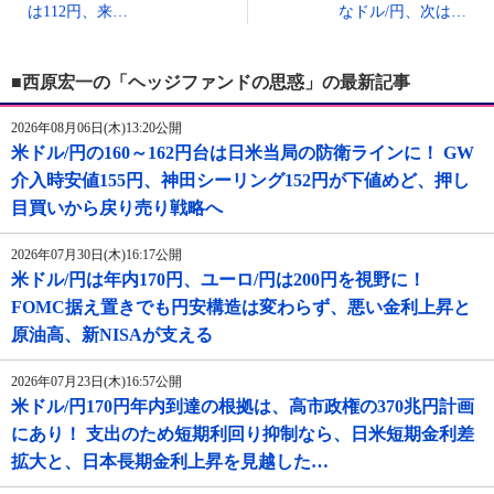
は112円、来…
なドル/円、次は…
■西原宏一の「ヘッジファンドの思惑」の最新記事
2026年08月06日(木)13:20公開
米ドル/円の160～162円台は日米当局の防衛ラインに！ GW
介入時安値155円、神田シーリング152円が下値めど、押し
目買いから戻り売り戦略へ
2026年07月30日(木)16:17公開
米ドル/円は年内170円、ユーロ/円は200円を視野に！
FOMC据え置きでも円安構造は変わらず、悪い金利上昇と
原油高、新NISAが支える
2026年07月23日(木)16:57公開
米ドル/円170円年内到達の根拠は、高市政権の370兆円計画
にあり！ 支出のため短期利回り抑制なら、日米短期金利差
拡大と、日本長期金利上昇を見越した…