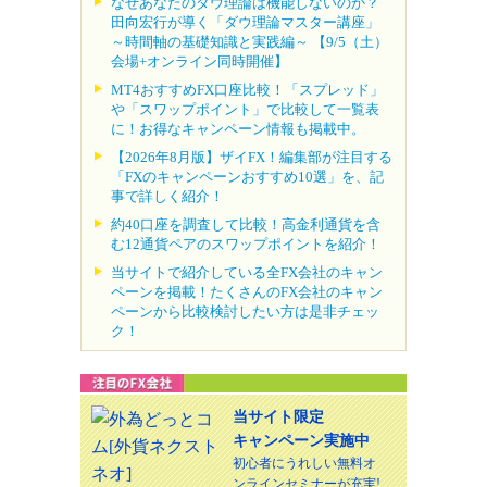
なぜあなたのダウ理論は機能しないのか？
田向宏行が導く「ダウ理論マスター講座」
～時間軸の基礎知識と実践編～ 【9/5（土）
会場+オンライン同時開催】
MT4おすすめFX口座比較！「スプレッド」
や「スワップポイント」で比較して一覧表
に！お得なキャンペーン情報も掲載中。
【2026年8月版】ザイFX！編集部が注目する
「FXのキャンペーンおすすめ10選」を、記
事で詳しく紹介！
約40口座を調査して比較！高金利通貨を含
む12通貨ペアのスワップポイントを紹介！
当サイトで紹介している全FX会社のキャン
ペーンを掲載！たくさんのFX会社のキャン
ペーンから比較検討したい方は是非チェッ
ク！
当サイト限定
キャンペーン実施中
初心者にうれしい無料オ
ンラインセミナーが充実!