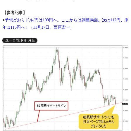
【参考記事】
●
予想どおりドル/円は109円へ。ここからは調整局面。次は112円、来
年は115円へ！（11月17日、西原宏一）
ユーロ/米ドル 月足