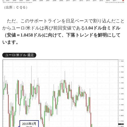
（出所：ＣＱＧ）
ただ、このサポートラインを日足ベースで割り込んだこと
からユーロ/米ドルは再び前回安値である
1.04ドル台ミドル
（安値＝1.0458ドル)に向けて、下落トレンドを鮮明にして
います。
ユーロ/米ドル 週足