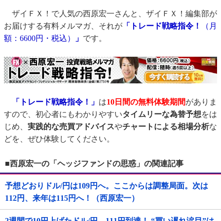
ザイＦＸ！で人気の西原宏一さんと、ザイＦＸ！編集部が
お届けする有料メルマガ、それが
「トレード戦略指令！
（月
額：6600円・税込）
」
です。
「トレード戦略指令！」
は
10日間の無料体験期間
がありま
すので、初心者にもわかりやすい
タイムリーな為替予想
をは
じめ、
実践的な売買アドバイス
や
チャートによる相場分析
な
どを、ぜひ体験してください。
■西原宏一の「ヘッジファンドの思惑」の関連記事
予想どおりドル/円は109円へ。ここからは調整局面。次は
112円、来年は115円へ！（西原宏一）
2週間で10円上げたドル/円、111円到達！ “買い遅れ涙目”は