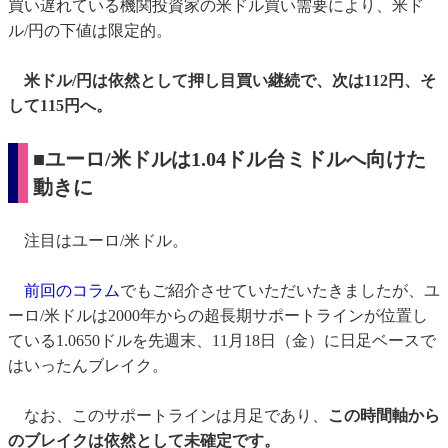
買い遅れている機関投資家の米ドル買い需要により、米ド
ル/円の下値は限定的。
米ドル/円は依然として押し目買い継続で、次は112円、そ
して115円へ。
■ユーロ/米ドルは1.04ドル台ミドルへ向けた
動きに
注目はユーロ/米ドル。
前回のコラム
でもご紹介させていただいたきましたが、ユ
ーロ/米ドルは2000年からの超長期サポートラインが位置し
ている1.0650ドルを先週末、11月18日（金）に日足ベースで
はいったんブレイク。
なお、このサポートラインは月足であり、
この時間軸から
のブレイクは依然として未確定です。