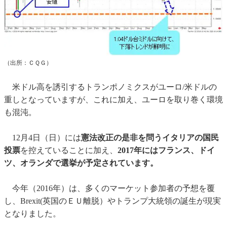
（出所：ＣＱＧ）
米ドル高を誘引するトランポノミクスがユーロ/米ドルの
重しとなっていますが、これに加え、ユーロを取り巻く環境
も混沌。
12月4日（日）には
憲法改正の是非を問うイタリアの国民
投票
を控えていることに加え、
2017年にはフランス、ドイ
ツ、オランダで選挙が予定されています。
今年（2016年）は、多くのマーケット参加者の予想を覆
し、Brexit(英国のＥＵ離脱）やトランプ大統領の誕生が現実
となりました。