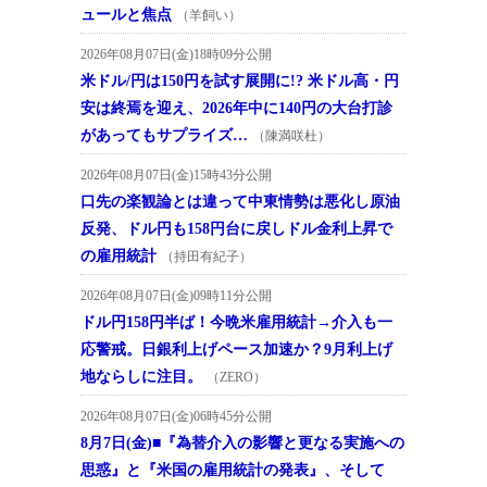
ュールと焦点
（羊飼い）
2026年08月07日(金)18時09分公開
米ドル/円は150円を試す展開に!? 米ドル高・円
安は終焉を迎え、2026年中に140円の大台打診
があってもサプライズ…
（陳満咲杜）
2026年08月07日(金)15時43分公開
口先の楽観論とは違って中東情勢は悪化し原油
反発、ドル円も158円台に戻しドル金利上昇で
の雇用統計
（持田有紀子）
2026年08月07日(金)09時11分公開
ドル円158円半ば！今晩米雇用統計→介入も一
応警戒。日銀利上げペース加速か？9月利上げ
地ならしに注目。
（ZERO）
2026年08月07日(金)06時45分公開
8月7日(金)■『為替介入の影響と更なる実施への
思惑』と『米国の雇用統計の発表』、そして