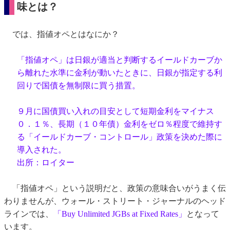
味とは？
では、指値オペとはなにか？
「指値オペ」は日銀が適当と判断するイールドカーブか
ら離れた水準に金利が動いたときに、日銀が指定する利
回りで国債を無制限に買う措置。
９月に国債買い入れの目安として短期金利をマイナス
０．１％、長期（１０年債）金利をゼロ％程度で維持す
る「イールドカーブ・コントロール」政策を決めた際に
導入された。
出所：ロイター
「指値オペ」という説明だと、政策の意味合いがうまく伝
わりませんが、ウォール・ストリート・ジャーナルのヘッド
ラインでは、
「Buy Unlimited JGBs at Fixed Rates」
となって
います。