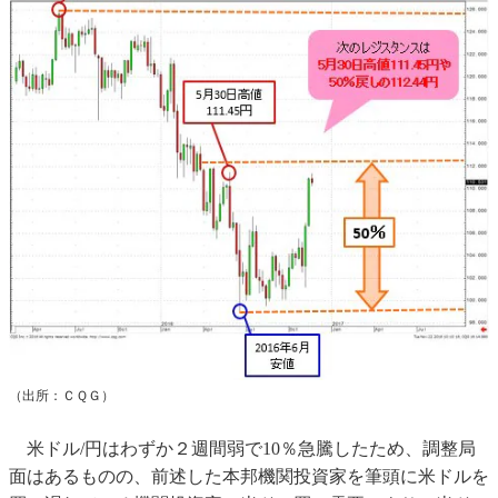
（出所：ＣＱＧ）
米ドル/円はわずか２週間弱で10％急騰したため、調整局
面はあるものの、前述した本邦機関投資家を筆頭に米ドルを