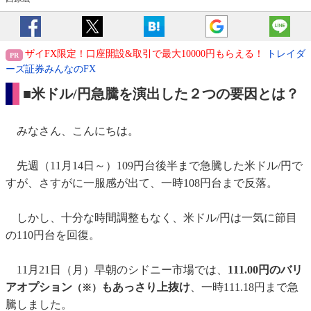
ザイFX限定！口座開設&取引で最大10000円もらえる！
トレイダ
ーズ証券みんなのFX
■米ドル/円急騰を演出した２つの要因とは？
みなさん、こんにちは。
先週（11月14日～）109円台後半まで急騰した米ドル/円で
すが、さすがに一服感が出て、一時108円台まで反落。
しかし、十分な時間調整もなく、米ドル/円は一気に節目
の110円台を回復。
11月21日（月）早朝のシドニー市場では、
111.00円のバリ
アオプション
もあっさり上抜け
、一時111.18円まで急
（※）
騰しました。