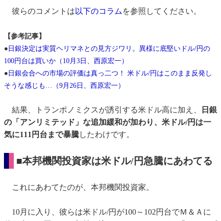
彼らのコメントは
以下のコラム
を参照してください。
【参考記事】
●
日銀決定は実質ヘリマネとの見方ジワリ。異様に底堅いドル/円の
100円台は買いか（10月3日、西原宏一）
●
日銀会合への市場の評価は真っ二つ！ 米ドル/円はこのまま反発し
そうな感じも…（9月26日、西原宏一）
結果、トランポノミクスが誘引する米ドル高に加え、
日銀
の「アンリミテッド」な追加緩和が加わり、米ドル/円は一
気に111円台まで暴騰
したわけです。
■本邦機関投資家は米ドル/円急騰にあわてる
これにあわてたのが、本邦機関投資家。
10月に入り、彼らは米ドル/円が100～102円台でＭ＆Ａに