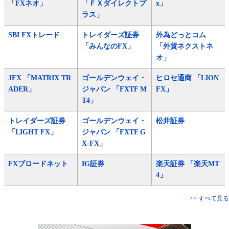
「FXネオ」
「ＦＸダイレクトプ
x」
ラス」
SBI FXトレード
トレイダーズ証券
外為どっとコム
「みんなのFX」
「外貨ネクストネ
オ」
JFX 「MATRIX TR
ゴールデンウェイ・
ヒロセ通商 「LION
ADER」
ジャパン 「FXTF M
FX」
T4」
トレイダーズ証券
ゴールデンウェイ・
松井証券
「LIGHT FX」
ジャパン 「FXTF G
X-FX」
FXブロードネット
IG証券
楽天証券 「楽天MT
4」
>> すべて見る