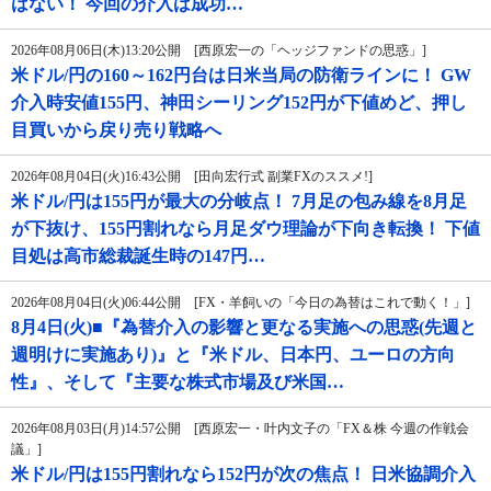
はない！ 今回の介入は成功…
2026年08月06日(木)13:20公開 [西原宏一の「ヘッジファンドの思惑」]
米ドル/円の160～162円台は日米当局の防衛ラインに！ GW
介入時安値155円、神田シーリング152円が下値めど、押し
目買いから戻り売り戦略へ
2026年08月04日(火)16:43公開 [田向宏行式 副業FXのススメ!]
米ドル/円は155円が最大の分岐点！ 7月足の包み線を8月足
が下抜け、155円割れなら月足ダウ理論が下向き転換！ 下値
目処は高市総裁誕生時の147円…
2026年08月04日(火)06:44公開 [FX・羊飼いの「今日の為替はこれで動く！」]
8月4日(火)■『為替介入の影響と更なる実施への思惑(先週と
週明けに実施あり)』と『米ドル、日本円、ユーロの方向
性』、そして『主要な株式市場及び米国…
2026年08月03日(月)14:57公開 [西原宏一・叶内文子の「FX＆株 今週の作戦会
議」]
米ドル/円は155円割れなら152円が次の焦点！ 日米協調介入