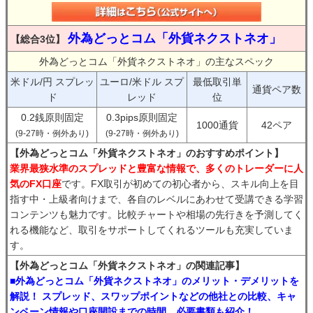
外為どっとコム「外貨ネクストネオ」
【総合3位】
外為どっとコム「外貨ネクストネオ」の主なスペック
米ドル/円 スプレッ
ユーロ/米ドル スプ
最低取引単
通貨ペア数
ド
レッド
位
0.2銭原則固定
0.3pips原則固定
1000通貨
42ペア
(9-27時・例外あり)
(9-27時・例外あり)
【外為どっとコム「外貨ネクストネオ」のおすすめポイント】
業界最狭水準のスプレッドと豊富な情報で、多くのトレーダーに人
気のFX口座
です。FX取引が初めての初心者から、スキル向上を目
指す中・上級者向けまで、各自のレベルにあわせて受講できる学習
コンテンツも魅力です。比較チャートや相場の先行きを予測してく
れる機能など、取引をサポートしてくれるツールも充実していま
す。
【外為どっとコム「外貨ネクストネオ」の関連記事】
■外為どっとコム「外貨ネクストネオ」のメリット・デメリットを
解説！ スプレッド、スワップポイントなどの他社との比較、キャ
ンペーン情報や口座開設までの時間、必要書類も紹介！