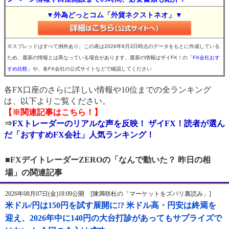
▼外為どっとコム「外貨ネクストネオ」▼
※スプレッドはすべて例外あり。この表は2026年8月3日時点のデータをもとに作成している
ため、最新の情報とは異なっている場合があります。最新の情報はザイFX！の
「FX会社おす
すめ比較」
や、各FX会社の公式サイトなどで確認してください
各FX口座のさらに詳しい情報や10位までの全ランキング
は、以下よりご覧ください。
【※関連記事はこちら！】
⇒
FXトレーダーのリアルな声を反映！ ザイFX！読者が選ん
だ「おすすめFX会社」人気ランキング！
■FXデイトレーダーZEROの「なんで動いた？ 昨日の相
場」の関連記事
2026年08月07日(金)18:09公開 [陳満咲杜の「マーケットをズバリ裏読み」]
米ドル/円は150円を試す展開に!? 米ドル高・円安は終焉を
迎え、2026年中に140円の大台打診があってもサプライズで