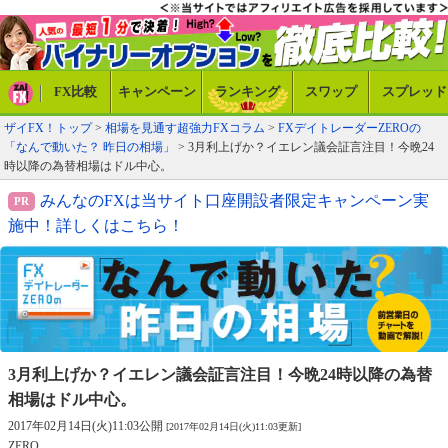
FX比較
キャンペーン
ランキング
スワップ
スプレッド
ザイFX！トップ
>
相場を見通す超強力FXコラム
>
FXデイトレーダーZEROの
「なんで動いた？ 昨日の相場」
> 3月利上げか？イエレン議会証言注目！今晩24
時以降の為替相場はドル中心。
みんなのFXは当サイト口座開設者限定キャンペーン実
施中！詳しくはこちら！
3月利上げか？イエレン議会証言注目！
今晩24時以降の為替
相場はドル中心。
2017年02月14日(火)11:03公開
[2017年02月14日(火)11:03更新]
ZERO