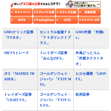
GMOクリック証券
セントラル短資ＦＸ
GMO外貨 「外貨e
「FXネオ」
「ＦＸダイレクトプ
x」
ラス」
SBI FXトレード
トレイダーズ証券
外為どっとコム
「みんなのFX」
「外貨ネクストネ
オ」
JFX 「MATRIX TR
ゴールデンウェイ・
ヒロセ通商 「LION
ADER」
ジャパン 「FXTF M
FX」
T4」
トレイダーズ証券
ゴールデンウェイ・
松井証券
「LIGHT FX」
ジャパン 「FXTF G
X-FX」