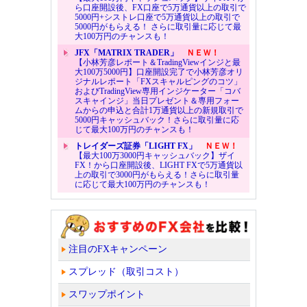
ら口座開設後、FX口座で5万通貨以上の取引で
5000円+シストレ口座で5万通貨以上の取引で
5000円がもらえる！ さらに取引量に応じて最
大100万円のチャンスも！
JFX「MATRIX TRADER」
ＮＥＷ！
【小林芳彦レポート＆TradingViewインジと最
大100万5000円】口座開設完了で小林芳彦オリ
ジナルレポート「FXスキャルピングのコツ」
およびTradingView専用インジケーター「コバ
スキャインジ」当日プレゼント＆専用フォー
ムからの申込と合計1万通貨以上の新規取引で
5000円キャッシュバック！さらに取引量に応
じて最大100万円のチャンスも！
トレイダーズ証券「LIGHT FX」
ＮＥＷ！
【最大100万3000円キャッシュバック】ザイ
FX！から口座開設後、LIGHT FXで5万通貨以
上の取引で3000円がもらえる！さらに取引量
に応じて最大100万円のチャンスも！
注目のFXキャンペーン
スプレッド（取引コスト）
スワップポイント