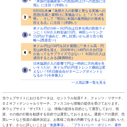
『米国の金融政策への思惑(利上げへの思惑に注
視)』に注目！(羊飼い)
8月6日(木)■『為替介入の影響と更なる実施への
思惑(先週と週明けに実施あり)』と『イラン情
勢』、そして『明日に米国の雇用統計の発表を
控える点』に注目！(羊飼い)
米ドル/円の160～162円台は日米当局の防衛ライ
ンに！ GW介入時安値155円、神田シーリング
152円が下値めど、押し目買いから戻り売り戦
略へ(西原宏一)
米ドル/円は150円を試す展開に!? 米ドル高・円
安は終焉を迎え、2026年中に140円の大台打診
があってもサプライズではない！ 今回の介入は
成功するとみる(陳満咲杜)
日米協調介入の影響で円は一時的に方向感を失
いそうだが、米ドル/円の円安トレンド継続は変
えない！9月日銀会合がターニングポイントと
なるか？(今井雅人)
>>人気記事一覧を見る
当ウェブサイトにおけるデータは、セントラル短資ＦＸ、クォンツ・リサーチ、
ＤＺＨフィナンシャルリサーチ、フィスコから情報の提供を受けております。
本ウェブサイト「ザイFX！」は、情報の提供を目的として運営しており、投
資、その他の行動を勧誘する目的では運営しておりません。通貨ペアの選択、売
買レートなど投資の最終決定は、お客様ご自身の判断でなさるようにお願いいた
します。さらに詳しいことは
「免責事項」
、
「プライバシー・ポリシー、著作