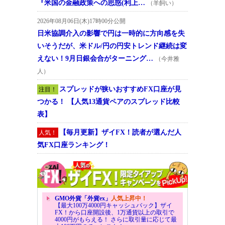
『米国の金融政策への思惑(利上…
（羊飼い）
2026年08月06日(木)17時00分公開
日米協調介入の影響で円は一時的に方向感を失
いそうだが、米ドル/円の円安トレンド継続は変
えない！9月日銀会合がターニング…
（今井雅
人）
スプレッドが狭いおすすめFX口座が見
注目！
つかる！ 【人気13通貨ペアのスプレッド比較
表】
【毎月更新】ザイFX！読者が選んだ人
人気！
気FX口座ランキング！
GMO外貨「外貨ex」
人気上昇中！
【最大100万4000円キャッシュバック】ザイ
FX！から口座開設後、1万通貨以上の取引で
4000円がもらえる！ さらに取引量に応じて最