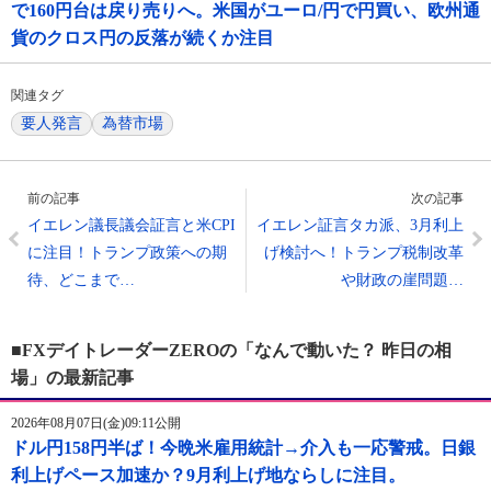
で160円台は戻り売りへ。米国がユーロ/円で円買い、欧州通
貨のクロス円の反落が続くか注目
関連タグ
要人発言
為替市場
前の記事
次の記事
イエレン議長議会証言と米CPI
イエレン証言タカ派、3月利上
に注目！トランプ政策への期
げ検討へ！トランプ税制改革
待、どこまで…
や財政の崖問題…
■FXデイトレーダーZEROの「なんで動いた？ 昨日の相
場」の最新記事
2026年08月07日(金)09:11公開
ドル円158円半ば！今晩米雇用統計→介入も一応警戒。日銀
利上げペース加速か？9月利上げ地ならしに注目。