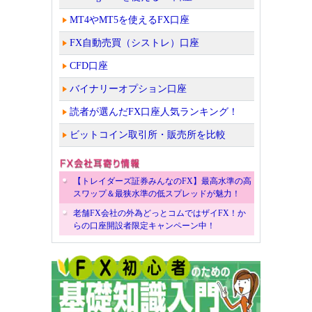
MT4やMT5を使えるFX口座
FX自動売買（シストレ）口座
CFD口座
バイナリーオプション口座
読者が選んだFX口座人気ランキング！
ビットコイン取引所・販売所を比較
【トレイダーズ証券みんなのFX】最高水準の高
スワップ＆最狭水準の低スプレッドが魅力！
老舗FX会社の外為どっとコムではザイFX！か
らの口座開設者限定キャンペーン中！