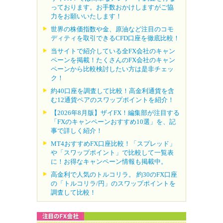
っております。お手数おかけしますがご協
力をお願いいたします！
世界の株価指数や金、原油など注目のコモ
ディティを取引できるCFD口座を徹底比較！
当サイトで紹介している全FX会社のキャン
ペーンを掲載！たくさんのFX会社のキャン
ペーンから比較検討したい方は是非チェッ
ク！
約40口座を調査して比較！高金利通貨を含
む12通貨ペアのスワップポイントを紹介！
【2026年8月版】ザイFX！編集部が注目する
「FXのキャンペーンおすすめ10選」を、記
事で詳しく紹介！
MT4おすすめFX口座比較！「スプレッド」
や「スワップポイント」で比較して一覧表
に！お得なキャンペーン情報も掲載中。
高金利で人気のトルコリラ。 約30のFX口座
の「トルコリラ/円」のスワップポイントを
調査して比較！