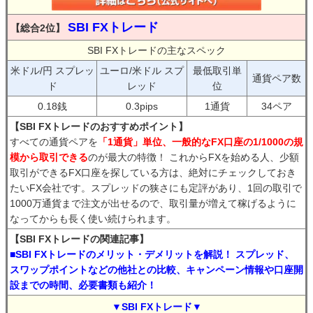
SBI FXトレード
【総合2位】
SBI FXトレードの主なスペック
米ドル/円 スプレッ
ユーロ/米ドル スプ
最低取引単
通貨ペア数
ド
レッド
位
0.18銭
0.3pips
1通貨
34ペア
【SBI FXトレードのおすすめポイント】
すべての通貨ペアを
「1通貨」単位、一般的なFX口座の1/1000の規
模から取引できる
のが最大の特徴！ これからFXを始める人、少額
取引ができるFX口座を探している方は、絶対にチェックしておき
たいFX会社です。スプレッドの狭さにも定評があり、1回の取引で
1000万通貨まで注文が出せるので、取引量が増えて稼げるように
なってからも長く使い続けられます。
【SBI FXトレードの関連記事】
■SBI FXトレードのメリット・デメリットを解説！ スプレッド、
スワップポイントなどの他社との比較、キャンペーン情報や口座開
設までの時間、必要書類も紹介！
▼SBI FXトレード▼