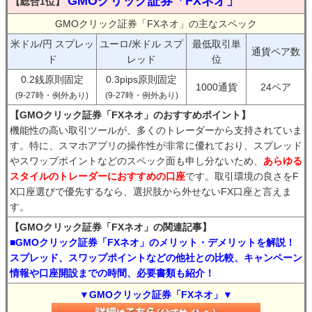
GMOクリック証券「FXネオ」
【総合1位】
GMOクリック証券「FXネオ」の主なスペック
米ドル/円 スプレッ
ユーロ/米ドル スプ
最低取引単
通貨ペア数
ド
レッド
位
0.2銭原則固定
0.3pips原則固定
1000通貨
24ペア
(9-27時・例外あり)
(9-27時・例外あり)
【GMOクリック証券「FXネオ」のおすすめポイント】
機能性の高い取引ツールが、多くのトレーダーから支持されていま
す。特に、スマホアプリの操作性が非常に優れており、スプレッド
やスワップポイントなどのスペック面も申し分ないため、
あらゆる
スタイルのトレーダーにおすすめの口座
です。取引環境の良さをF
X口座選びで優先するなら、選択肢から外せないFX口座と言えま
す。
【GMOクリック証券「FXネオ」の関連記事】
■GMOクリック証券「FXネオ」のメリット・デメリットを解説！
スプレッド、スワップポイントなどの他社との比較、キャンペーン
情報や口座開設までの時間、必要書類も紹介！
▼GMOクリック証券「FXネオ」▼