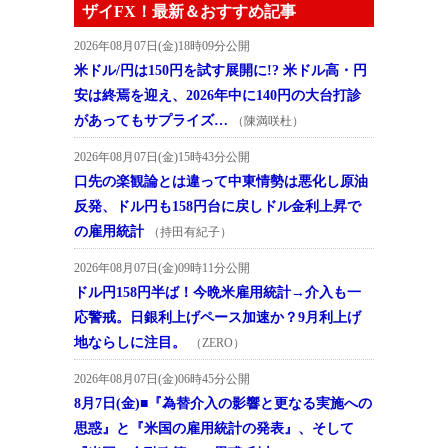
ザイFX！最新＆おすすめ記事
2026年08月07日(金)18時09分公開
米ドル/円は150円を試す展開に!? 米ドル高・円
安は終焉を迎え、2026年中に140円の大台打診
があってもサプライズ…
（陳満咲杜）
2026年08月07日(金)15時43分公開
口先の楽観論とは違って中東情勢は悪化し原油
反発、ドル円も158円台に戻しドル金利上昇で
の雇用統計
（持田有紀子）
2026年08月07日(金)09時11分公開
ドル円158円半ば！今晩米雇用統計→介入も一
応警戒。日銀利上げペース加速か？9月利上げ
地ならしに注目。
（ZERO）
2026年08月07日(金)06時45分公開
8月7日(金)■『為替介入の影響と更なる実施への
思惑』と『米国の雇用統計の発表』、そして