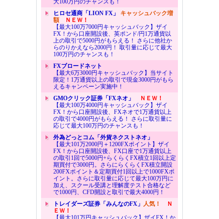
大100万円のチャンスも！
ヒロセ通商「LION FX」
キャッシュバック増
額
ＮＥＷ！
【最大100万7000円キャッシュバック】ザイ
FX！から口座開設後、英ポンド/円1万通貨以
上の取引で5000円がもらえる！ さらに他社か
らのりかえなら2000円！ 取引量に応じて最大
100万円のチャンスも！
FXブロードネット
【最大6万3000円キャッシュバック】当サイト
限定！1万通貨以上の取引で現金3000円がもら
えるキャンペーン実施中！
GMOクリック証券「FXネオ」
ＮＥＷ！
【最大100万4000円キャッシュバック】ザイ
FX！から口座開設後、FXネオで1万通貨以上
の取引で4000円がもらえる！ さらに取引量に
応じて最大100万円のチャンスも！
外為どっとコム「外貨ネクストネオ」
【最大101万2000円＋1200FXポイント】ザイ
FX！から口座開設後、FX口座で1万通貨以上
の取引1回で5000円+らくらくFX積立1回以上定
期買付で3000円。さらにらくらくFX積立開設
200FXポイント＆定期買付1回以上で1000FXポ
イント。さらに取引量に応じて最大100万円に
加え、スクール受講と理解度テスト合格など
で1000円、CFD開設と取引で最大4000円！
トレイダーズ証券「みんなのFX」
人気！
Ｎ
ＥＷ！
【最大101万円キャッシュバック】ザイFX！か