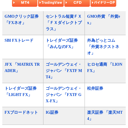
GMOクリック証券
セントラル短資ＦＸ
GMO外貨 「外貨e
「FXネオ」
「ＦＸダイレクトプ
x」
ラス」
SBI FXトレード
トレイダーズ証券
外為どっとコム
「みんなのFX」
「外貨ネクストネ
オ」
JFX 「MATRIX TR
ゴールデンウェイ・
ヒロセ通商 「LION
ADER」
ジャパン 「FXTF M
FX」
T4」
トレイダーズ証券
ゴールデンウェイ・
松井証券
「LIGHT FX」
ジャパン 「FXTF G
X-FX」
FXブロードネット
IG証券
楽天証券 「楽天MT
4」