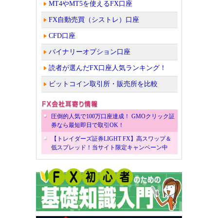
MT4やMT5を使えるFX口座
FX自動売買（シストレ）口座
CFD口座
バイナリーオプション口座
読者が選んだFX口座人気ランキング！
ビットコイン取引所・販売所を比較
圧倒的人気で100万口座達成！ GMOクリック証
券なら最短即日で取引OK！
【トレイダーズ証券LIGHT FX】高スワップ＆
低スプレッド！当サイト限定キャンペーン中