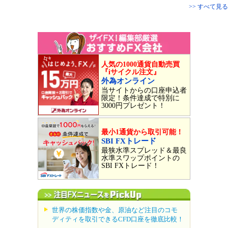
>> すべて見る
人気の1000通貨自動売買
『iサイクル注文』
外為オンライン
当サイトからの口座申込者
限定！条件達成で特別に
3000円プレゼント！
最小1通貨から取引可能！
SBI FXトレード
最狭水準スプレッド＆最良
水準スワップポイントの
SBI FXトレード！
世界の株価指数や金、原油など注目のコモ
ディティを取引できるCFD口座を徹底比較！