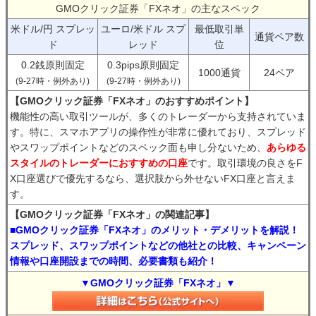
GMOクリック証券「FXネオ」の主なスペック
米ドル/円 スプレッ
ユーロ/米ドル スプ
最低取引単
通貨ペア数
ド
レッド
位
0.2銭原則固定
0.3pips原則固定
1000通貨
24ペア
(9-27時・例外あり)
(9-27時・例外あり)
【GMOクリック証券「FXネオ」のおすすめポイント】
機能性の高い取引ツールが、多くのトレーダーから支持されていま
す。特に、スマホアプリの操作性が非常に優れており、スプレッド
やスワップポイントなどのスペック面も申し分ないため、
あらゆる
スタイルのトレーダーにおすすめの口座
です。取引環境の良さをF
X口座選びで優先するなら、選択肢から外せないFX口座と言えま
す。
【GMOクリック証券「FXネオ」の関連記事】
■GMOクリック証券「FXネオ」のメリット・デメリットを解説！
スプレッド、スワップポイントなどの他社との比較、キャンペーン
情報や口座開設までの時間、必要書類も紹介！
▼GMOクリック証券「FXネオ」▼