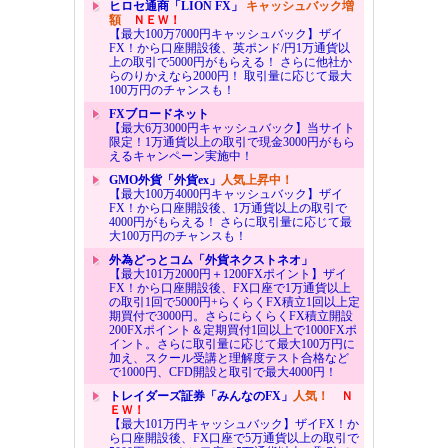
ヒロセ通商「LION FX」
キャッシュバック増
額
ＮＥＷ！
【最大100万7000円キャッシュバック】ザイ
FX！から口座開設後、英ポンド/円1万通貨以
上の取引で5000円がもらえる！ さらに他社か
らのりかえなら2000円！ 取引量に応じて最大
100万円のチャンスも！
FXブロードネット
【最大6万3000円キャッシュバック】当サイト
限定！1万通貨以上の取引で現金3000円がもら
えるキャンペーン実施中！
GMO外貨「外貨ex」
人気上昇中！
【最大100万4000円キャッシュバック】ザイ
FX！から口座開設後、1万通貨以上の取引で
4000円がもらえる！ さらに取引量に応じて最
大100万円のチャンスも！
外為どっとコム「外貨ネクストネオ」
【最大101万2000円＋1200FXポイント】ザイ
FX！から口座開設後、FX口座で1万通貨以上
の取引1回で5000円+らくらくFX積立1回以上定
期買付で3000円。さらにらくらくFX積立開設
200FXポイント＆定期買付1回以上で1000FXポ
イント。さらに取引量に応じて最大100万円に
加え、スクール受講と理解度テスト合格など
で1000円、CFD開設と取引で最大4000円！
トレイダーズ証券「みんなのFX」
人気！
Ｎ
ＥＷ！
【最大101万円キャッシュバック】ザイFX！か
ら口座開設後、FX口座で5万通貨以上の取引で