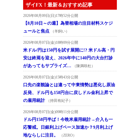
ザイFX！最新＆おすすめ記事
2026年08月09日(日)17時52分公開
【8月10日～の週】為替相場の注目材料スケジ
ュールと焦点
（羊飼い）
2026年08月07日(金)18時09分公開
米ドル/円は150円を試す展開に!? 米ドル高・円
安は終焉を迎え、2026年中に140円の大台打診
があってもサプライズ…
（陳満咲杜）
2026年08月07日(金)15時43分公開
口先の楽観論とは違って中東情勢は悪化し原油
反発、ドル円も158円台に戻しドル金利上昇で
の雇用統計
（持田有紀子）
2026年08月07日(金)09時11分公開
ドル円158円半ば！今晩米雇用統計→介入も一
応警戒。日銀利上げペース加速か？9月利上げ
地ならしに注目。
（ZERO）