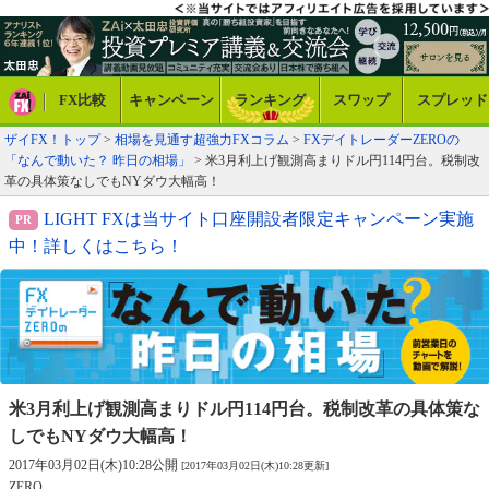
FX比較
キャンペーン
ランキング
スワップ
スプレッド
ザイFX！トップ
>
相場を見通す超強力FXコラム
>
FXデイトレーダーZEROの
「なんで動いた？ 昨日の相場」
> 米3月利上げ観測高まりドル円114円台。税制改
革の具体策なしでもNYダウ大幅高！
LIGHT FXは当サイト口座開設者限定キャンペーン実施
中！詳しくはこちら！
米3月利上げ観測高まりドル円114円台。税制改革の具体策な
しでもNYダウ大幅高！
2017年03月02日(木)10:28公開
[2017年03月02日(木)10:28更新]
ZERO