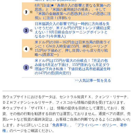
8月7日(金)■『為替介入の影響と更なる実施への
思惑』と『米国の雇用統計の発表』、そして
『米国の金融政策への思惑(利上げへの思惑に注
視)』に注目！(羊飼い)
日米協調介入の影響で円は一時的に方向感を失
いそうだが、米ドル/円の円安トレンド継続は変
えない！9月日銀会合がターニングポイントと
なるか？(今井雅人)
米ドル/円の160～162円台は日米当局の防衛ライ
ンに！ GW介入時安値155円、神田シーリング
152円が下値めど、押し目買いから戻り売り戦
略へ(西原宏一)
米ドル/円は155円が最大の分岐点！ 7月足の包
み線を8月足が下抜け、155円割れなら月足ダウ
理論が下向き転換！ 下値目処は高市総裁誕生時
の147円の窓(田向宏行)
>>人気記事一覧を見る
当ウェブサイトにおけるデータは、セントラル短資ＦＸ、クォンツ・リサーチ、
ＤＺＨフィナンシャルリサーチ、フィスコから情報の提供を受けております。
本ウェブサイト「ザイFX！」は、情報の提供を目的として運営しており、投
資、その他の行動を勧誘する目的では運営しておりません。通貨ペアの選択、売
買レートなど投資の最終決定は、お客様ご自身の判断でなさるようにお願いいた
します。さらに詳しいことは
「免責事項」
、
「プライバシー・ポリシー、著作
権」
のページをご確認ください。