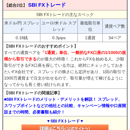
SBI FXトレード
【総合2位】
SBI FXトレードの主なスペック
米ドル/円 スプレッ
ユーロ/米ドル スプ
最低取引単
通貨ペア数
ド
レッド
位
0.18銭
0.3pips
1通貨
34ペア
【SBI FXトレードのおすすめポイント】
すべての通貨ペアを
「1通貨」単位、一般的なFX口座の1/1000の規
模から取引できる
のが最大の特徴！ これからFXを始める人、少額
取引ができるFX口座を探している方は、絶対にチェックしておき
たいFX会社です。スプレッドの狭さにも定評があり、1回の取引で
1000万通貨まで注文が出せるので、取引量が増えて稼げるように
なってからも長く使い続けられます。
【SBI FXトレードの関連記事】
■SBI FXトレードのメリット・デメリットを解説！ スプレッド、
スワップポイントなどの他社との比較、キャンペーン情報や口座開
設までの時間、必要書類も紹介！
▼SBI FXトレード▼