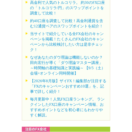
高金利で人気のトルコリラ。 約30のFX口座
の「トルコリラ/円」のスワップポイントを
調査して比較！
約40口座を調査して比較！高金利通貨を含
む12通貨ペアのスワップポイントを紹介！
当サイトで紹介している全FX会社のキャン
ペーンを掲載！たくさんのFX会社のキャン
ペーンから比較検討したい方は是非チェッ
ク！
なぜあなたのダウ理論は機能しないのか？
田向宏行が導く「ダウ理論マスター講座」
～時間軸の基礎知識と実践編～ 【9/5（土）
会場+オンライン同時開催】
【2026年8月版】ザイFX！編集部が注目する
「FXのキャンペーンおすすめ10選」を、記
事で詳しく紹介！
毎月更新中！人気FX口座ランキング。 ラン
クインしたFX口座のキャンペーン情報、お
すすめポイントなどを初心者にもわかりや
すく解説。