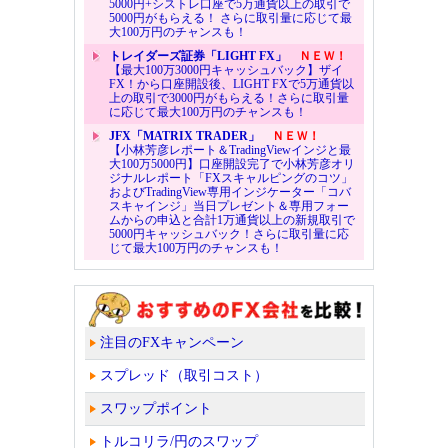
5000円+シストレ口座で5万通貨以上の取引で
5000円がもらえる！ さらに取引量に応じて最
大100万円のチャンスも！
トレイダーズ証券「LIGHT FX」
ＮＥＷ！
【最大100万3000円キャッシュバック】ザイ
FX！から口座開設後、LIGHT FXで5万通貨以
上の取引で3000円がもらえる！さらに取引量
に応じて最大100万円のチャンスも！
JFX「MATRIX TRADER」
ＮＥＷ！
【小林芳彦レポート＆TradingViewインジと最
大100万5000円】口座開設完了で小林芳彦オリ
ジナルレポート「FXスキャルピングのコツ」
およびTradingView専用インジケーター「コバ
スキャインジ」当日プレゼント＆専用フォー
ムからの申込と合計1万通貨以上の新規取引で
5000円キャッシュバック！さらに取引量に応
じて最大100万円のチャンスも！
注目のFXキャンペーン
スプレッド（取引コスト）
スワップポイント
トルコリラ/円のスワップ