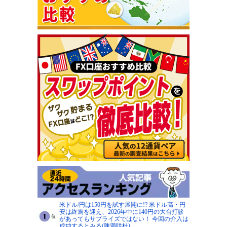
米ドル/円は150円を試す展開に!? 米ドル高・円
安は終焉を迎え、2026年中に140円の大台打診
があってもサプライズではない！ 今回の介入は
成功するとみる(陳満咲杜)