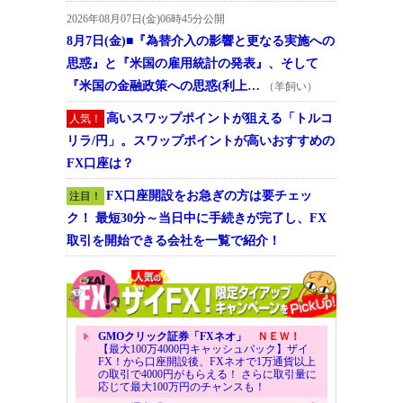
2026年08月07日(金)06時45分公開
8月7日(金)■『為替介入の影響と更なる実施への
思惑』と『米国の雇用統計の発表』、そして
『米国の金融政策への思惑(利上…
（羊飼い）
高いスワップポイントが狙える「トルコ
人気！
リラ/円」。スワップポイントが高いおすすめの
FX口座は？
FX口座開設をお急ぎの方は要チェッ
注目！
ク！ 最短30分～当日中に手続きが完了し、FX
取引を開始できる会社を一覧で紹介！
GMOクリック証券「FXネオ」
ＮＥＷ！
【最大100万4000円キャッシュバック】ザイ
FX！から口座開設後、FXネオで1万通貨以上
の取引で4000円がもらえる！ さらに取引量に
応じて最大100万円のチャンスも！