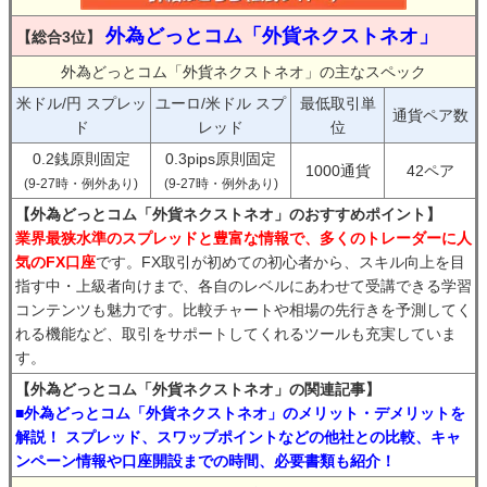
外為どっとコム「外貨ネクストネオ」
【総合3位】
外為どっとコム「外貨ネクストネオ」の主なスペック
米ドル/円 スプレッ
ユーロ/米ドル スプ
最低取引単
通貨ペア数
ド
レッド
位
0.2銭原則固定
0.3pips原則固定
1000通貨
42ペア
(9-27時・例外あり)
(9-27時・例外あり)
【外為どっとコム「外貨ネクストネオ」のおすすめポイント】
業界最狭水準のスプレッドと豊富な情報で、多くのトレーダーに人
気のFX口座
です。FX取引が初めての初心者から、スキル向上を目
指す中・上級者向けまで、各自のレベルにあわせて受講できる学習
コンテンツも魅力です。比較チャートや相場の先行きを予測してく
れる機能など、取引をサポートしてくれるツールも充実していま
す。
【外為どっとコム「外貨ネクストネオ」の関連記事】
■外為どっとコム「外貨ネクストネオ」のメリット・デメリットを
解説！ スプレッド、スワップポイントなどの他社との比較、キャ
ンペーン情報や口座開設までの時間、必要書類も紹介！