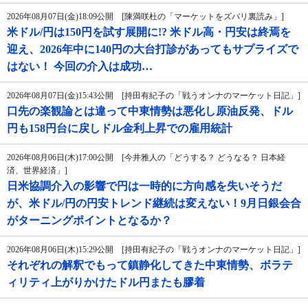
2026年08月07日(金)18:09公開 [陳満咲杜の「マーケットをズバリ裏読み」]
米ドル/円は150円を試す展開に!? 米ドル高・円安は終焉を
迎え、2026年中に140円の大台打診があってもサプライズで
はない！ 今回の介入は成功…
2026年08月07日(金)15:43公開 [持田有紀子の「戦うオンナのマーケット日記」]
口先の楽観論とは違って中東情勢は悪化し原油反発、ドル
円も158円台に戻しドル金利上昇での雇用統計
2026年08月06日(木)17:00公開 [今井雅人の「どうする？ どうなる？ 日本経
済、世界経済」]
日米協調介入の影響で円は一時的に方向感を失いそうだ
が、米ドル/円の円安トレンド継続は変えない！9月日銀会合
がターニングポイントとなるか？
2026年08月06日(木)15:29公開 [持田有紀子の「戦うオンナのマーケット日記」]
それぞれの解釈でもって鎮静化してきた中東情勢、ボラテ
ィリティ上がりかけたドル円またも膠着